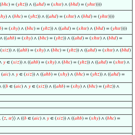
(
𝑏
ℎ
𝑐
) = (
𝑦
ℎ
𝑧
)) ∧ ((
𝑎
ℎ
𝑑
) = (
𝑥
ℎ
𝑤
) ∧ (
𝑏
ℎ
𝑑
) = (
𝑦
ℎ
𝑤
))))

ℎ
𝑦
) ∧ (
𝑏
ℎ
𝑐
) = (
𝑦
ℎ
𝑧
)) ∧ ((
𝑎
ℎ
𝑑
) = (
𝑥
ℎ
𝑤
) ∧ (
𝑏
ℎ
𝑑
) = (
𝑦
ℎ
𝑤
))))
𝑏
) = (
𝑥
ℎ
𝑦
) ∧ (
𝑏
ℎ
𝑐
) = (
𝑦
ℎ
𝑧
)) ∧ ((
𝑎
ℎ
𝑑
) = (
𝑥
ℎ
𝑤
) ∧ (
𝑏
ℎ
𝑑
) = (
𝑦
ℎ
𝑤
))))
 ∧ ((
𝑎
ℎ
𝑏
) = (
𝑥
ℎ
𝑦
) ∧ (
𝑏
ℎ
𝑐
) = (
𝑦
ℎ
𝑧
)) ∧ ((
𝑎
ℎ
𝑑
) = (
𝑥
ℎ
𝑤
) ∧ (
𝑏
ℎ
𝑑
) =
(
𝑥
𝑖
𝑧
)) ∧ ((
𝑎
ℎ
𝑏
) = (
𝑥
ℎ
𝑦
) ∧ (
𝑏
ℎ
𝑐
) = (
𝑦
ℎ
𝑧
)) ∧ ((
𝑎
ℎ
𝑑
) = (
𝑥
ℎ
𝑤
) ∧ (
𝑏
ℎ
𝑑
)
 ∧
𝑦
∈ (
𝑥
𝑖
𝑧
)) ∧ ((
𝑎
ℎ
𝑏
) = (
𝑥
ℎ
𝑦
) ∧ (
𝑏
ℎ
𝑐
) = (
𝑦
ℎ
𝑧
)) ∧ ((
𝑎
ℎ
𝑑
) = (
𝑥
ℎ
𝑤
) ∧
 (
𝑎
𝑖
𝑐
) ∧
𝑦
∈ (
𝑥
𝑖
𝑧
)) ∧ ((
𝑎
ℎ
𝑏
) = (
𝑥
ℎ
𝑦
) ∧ (
𝑏
ℎ
𝑐
) = (
𝑦
ℎ
𝑧
)) ∧ ((
𝑎
ℎ
𝑑
) =
∧ ((
𝑏
∈ (
𝑎
𝑖
𝑐
) ∧
𝑦
∈ (
𝑥
𝑖
𝑧
)) ∧ ((
𝑎
ℎ
𝑏
) = (
𝑥
ℎ
𝑦
) ∧ (
𝑏
ℎ
𝑐
) = (
𝑦
ℎ
𝑧
)) ∧
, ⟨
𝑧
,
𝑤
⟩⟩ ∧ ((
𝑏
∈ (
𝑎
𝑖
𝑐
) ∧
𝑦
∈ (
𝑥
𝑖
𝑧
)) ∧ ((
𝑎
ℎ
𝑏
) = (
𝑥
ℎ
𝑦
) ∧ (
𝑏
ℎ
𝑐
) =