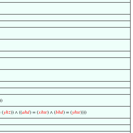
))
 (
𝑦
ℎ
𝑧
)) ∧ ((
𝑎
ℎ
𝑑
) = (
𝑥
ℎ
𝑤
) ∧ (
𝑏
ℎ
𝑑
) = (
𝑦
ℎ
𝑤
))))