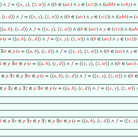
⟩⟩ ∧
𝑓
= ⟨⟨
𝑥
,
𝑦
⟩, ⟨
𝑧
,
𝑤
⟩⟩ ∧ ((
𝑏
∈ (
𝑎
𝑖
𝑐
) ∧
𝑦
∈ (
𝑥
𝑖
𝑧
)) ∧ ((
𝑎
ℎ
𝑏
) = (
𝑥
ℎ
𝑦
) ∧ 
, ⟨
𝑐
,
𝑑
⟩⟩ ∧
𝑓
= ⟨⟨
𝑥
,
𝑦
⟩, ⟨
𝑧
,
𝑤
⟩⟩ ∧ ((
𝑏
∈ (
𝑎
𝑖
𝑐
) ∧
𝑦
∈ (
𝑥
𝑖
𝑧
)) ∧ ((
𝑎
ℎ
𝑏
) = (

⟨⟨
𝑎
,
𝑏
⟩, ⟨
𝑐
,
𝑑
⟩⟩ ∧
𝑓
= ⟨⟨
𝑥
,
𝑦
⟩, ⟨
𝑧
,
𝑤
⟩⟩ ∧ ((
𝑏
∈ (
𝑎
𝑖
𝑐
) ∧
𝑦
∈ (
𝑥
𝑖
𝑧
)) ∧ ((
𝑎
ℎ
𝑝
(
𝑒
= ⟨⟨
𝑎
,
𝑏
⟩, ⟨
𝑐
,
𝑑
⟩⟩ ∧
𝑓
= ⟨⟨
𝑥
,
𝑦
⟩, ⟨
𝑧
,
𝑤
⟩⟩ ∧ ((
𝑏
∈ (
𝑎
𝑖
𝑐
) ∧
𝑦
∈ (
𝑥
𝑖
𝑧
))
∃
𝑤
∈
𝑝
(
𝑒
= ⟨⟨
𝑎
,
𝑏
⟩, ⟨
𝑐
,
𝑑
⟩⟩ ∧
𝑓
= ⟨⟨
𝑥
,
𝑦
⟩, ⟨
𝑧
,
𝑤
⟩⟩ ∧ ((
𝑏
∈ (
𝑎
𝑖
𝑐
) ∧
𝑦
∈ 
𝑧
∈
𝑝
∃
𝑤
∈
𝑝
(
𝑒
= ⟨⟨
𝑎
,
𝑏
⟩, ⟨
𝑐
,
𝑑
⟩⟩ ∧
𝑓
= ⟨⟨
𝑥
,
𝑦
⟩, ⟨
𝑧
,
𝑤
⟩⟩ ∧ ((
𝑏
∈ (
𝑎
𝑖
𝑐
)
∈
𝑝
∃
𝑧
∈
𝑝
∃
𝑤
∈
𝑝
(
𝑒
= ⟨⟨
𝑎
,
𝑏
⟩, ⟨
𝑐
,
𝑑
⟩⟩ ∧
𝑓
= ⟨⟨
𝑥
,
𝑦
⟩, ⟨
𝑧
,
𝑤
⟩⟩ ∧ ((
𝑏
∈
∈
𝑝
∃
𝑦
∈
𝑝
∃
𝑧
∈
𝑝
∃
𝑤
∈
𝑝
(
𝑒
= ⟨⟨
𝑎
,
𝑏
⟩, ⟨
𝑐
,
𝑑
⟩⟩ ∧
𝑓
= ⟨⟨
𝑥
,
𝑦
⟩, ⟨
𝑧
,
𝑤
⟩⟩ 
𝑑
∈
𝑝
∃
𝑥
∈
𝑝
∃
𝑦
∈
𝑝
∃
𝑧
∈
𝑝
∃
𝑤
∈
𝑝
(
𝑒
= ⟨⟨
𝑎
,
𝑏
⟩, ⟨
𝑐
,
𝑑
⟩⟩ ∧
𝑓
= ⟨⟨
𝑥
,
𝑦
⟩