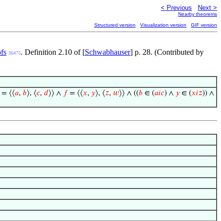
< Previous
Next >
Nearby theorems
Structured version
Visualization version
GIF version
ofs
. Definition 2.10 of [
Schwabhauser
] p. 28. (Contributed by
36475
= ⟨⟨
𝑎
,
𝑏
⟩, ⟨
𝑐
,
𝑑
⟩⟩ ∧
𝑓
= ⟨⟨
𝑥
,
𝑦
⟩, ⟨
𝑧
,
𝑤
⟩⟩ ∧ ((
𝑏
∈ (
𝑎
𝑖
𝑐
) ∧
𝑦
∈ (
𝑥
𝑖
𝑧
)) ∧