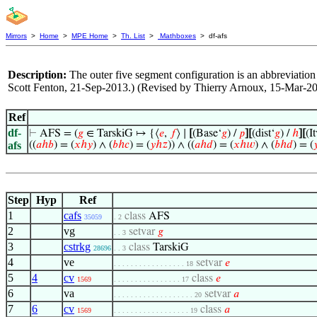
Mirrors
>
Home
>
MPE Home
>
Th. List
>
Mathboxes
> df-afs
Description:
The outer five segment configuration is an abbreviation
Scott Fenton, 21-Sep-2013.) (Revised by Thierry Arnoux, 15-Mar-20
Ref
df-
⊢
AFS = (
𝑔
∈ TarskiG ↦ {⟨
𝑒
,
𝑓
⟩ ∣
[
(Base‘
𝑔
) /
𝑝
]
[
(dist‘
𝑔
) /
ℎ
]
[
(I
afs
((
𝑎
ℎ
𝑏
) = (
𝑥
ℎ
𝑦
) ∧ (
𝑏
ℎ
𝑐
) = (
𝑦
ℎ
𝑧
)) ∧ ((
𝑎
ℎ
𝑑
) = (
𝑥
ℎ
𝑤
) ∧ (
𝑏
ℎ
𝑑
) = (

Step
Hyp
Ref
1
cafs
class
AFS
35059
. 2
2
vg
setvar
𝑔
. . 3
3
cstrkg
class
TarskiG
28696
. . 3
4
ve
setvar
𝑒
. . . . . . . . . . . . . . . . . 18
5
4
cv
class
𝑒
1569
. . . . . . . . . . . . . . . . 17
6
va
setvar
𝑎
. . . . . . . . . . . . . . . . . . . 20
7
6
cv
class
𝑎
1569
. . . . . . . . . . . . . . . . . . 19