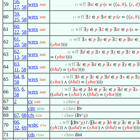
56
,
59
wrex
wff
∃
𝑤
∈
𝑝
(
𝑒
= ⟨⟨
𝑎
,
𝑏
⟩, ⟨
𝑐
,
𝑑
3089
. . . . . . . . . . . . . 14
27
,
58
59
,
60
wrex
wff
∃
𝑧
∈
𝑝
∃
𝑤
∈
𝑝
(
𝑒
= ⟨⟨
𝑎
,
𝑏
⟩
3089
. . . . . . . . . . . . 13
25
,
58
60
,
61
wrex
wff
∃
𝑦
∈
𝑝
∃
𝑧
∈
𝑝
∃
𝑤
∈
𝑝
(
𝑒
= 
3089
. . . . . . . . . . . 12
22
,
58
61
,
wff
∃
𝑥
∈
𝑝
∃
𝑦
∈
𝑝
∃
𝑧
∈
𝑝
∃
𝑤
∈
. . . . . . . . . . 11
62
wrex
3089
20
,
58
(
𝑦
ℎ
𝑤
))))
62
,
wff
∃
𝑑
∈
𝑝
∃
𝑥
∈
𝑝
∃
𝑦
∈
𝑝
∃
𝑧
∈
𝑝
. . . . . . . . . 10
63
wrex
3089
13
,
58
= (
𝑦
ℎ
𝑤
))))
63
,
wff
∃
𝑐
∈
𝑝
∃
𝑑
∈
𝑝
∃
𝑥
∈
𝑝
∃
𝑦
∈
𝑝
∃
. . . . . . . . 9
64
wrex
3089
11
,
58
(
𝑏
ℎ
𝑑
) = (
𝑦
ℎ
𝑤
))))
64
,
8
,
wff
∃
𝑏
∈
𝑝
∃
𝑐
∈
𝑝
∃
𝑑
∈
𝑝
∃
𝑥
∈
𝑝
∃
𝑦
. . . . . . . 8
65
wrex
3089
58
(
𝑥
ℎ
𝑤
) ∧ (
𝑏
ℎ
𝑑
) = (
𝑦
ℎ
𝑤
))))
65
,
6
,
wff
∃
𝑎
∈
𝑝
∃
𝑏
∈
𝑝
∃
𝑐
∈
𝑝
∃
𝑑
∈
𝑝
∃
𝑥
. . . . . . 7
66
wrex
3089
58
((
𝑎
ℎ
𝑑
) = (
𝑥
ℎ
𝑤
) ∧ (
𝑏
ℎ
𝑑
) = (
𝑦
ℎ
𝑤
))))
67
2
cv
class
𝑔
1569
. . . . . . . 8
68
citv
class
Itv
28702
. . . . . . . 8
69
67
,
68
cfv
class
(Itv‘
𝑔
)
6536
. . . . . . 7
66
,
wff
[
(Itv‘
𝑔
) /
𝑖
]
∃
𝑎
∈
𝑝
∃
𝑏
∈
𝑝
∃
𝑐
∈
𝑝
∃
. . . . . 6
70
wsbc
3744
32
,
69
(
𝑦
ℎ
𝑧
)) ∧ ((
𝑎
ℎ
𝑑
) = (
𝑥
ℎ
𝑤
) ∧ (
𝑏
ℎ
𝑑
) = (
𝑦
ℎ
𝑤
))))
71
cds
class
dist
17314
. . . . . . 7