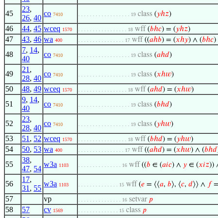
23
,
45
co
class
(
𝑦
ℎ
𝑧
)
7410
. . . . . . . . . . . . . . . . . . 19
26
,
40
46
44
,
45
wceq
wff
(
𝑏
ℎ
𝑐
) = (
𝑦
ℎ
𝑧
)
1570
. . . . . . . . . . . . . . . . . 18
47
43
,
46
wa
wff
((
𝑎
ℎ
𝑏
) = (
𝑥
ℎ
𝑦
) ∧ (
𝑏
ℎ
𝑐
)
400
. . . . . . . . . . . . . . . . 17
7
,
14
,
48
co
class
(
𝑎
ℎ
𝑑
)
7410
. . . . . . . . . . . . . . . . . . 19
40
21
,
49
co
class
(
𝑥
ℎ
𝑤
)
7410
. . . . . . . . . . . . . . . . . . 19
28
,
40
50
48
,
49
wceq
wff
(
𝑎
ℎ
𝑑
) = (
𝑥
ℎ
𝑤
)
1570
. . . . . . . . . . . . . . . . . 18
9
,
14
,
51
co
class
(
𝑏
ℎ
𝑑
)
7410
. . . . . . . . . . . . . . . . . . 19
40
23
,
52
co
class
(
𝑦
ℎ
𝑤
)
7410
. . . . . . . . . . . . . . . . . . 19
28
,
40
53
51
,
52
wceq
wff
(
𝑏
ℎ
𝑑
) = (
𝑦
ℎ
𝑤
)
1570
. . . . . . . . . . . . . . . . . 18
54
50
,
53
wa
wff
((
𝑎
ℎ
𝑑
) = (
𝑥
ℎ
𝑤
) ∧ (
𝑏
ℎ
𝑑
400
. . . . . . . . . . . . . . . . 17
38
,
55
w3a
wff
((
𝑏
∈ (
𝑎
𝑖
𝑐
) ∧
𝑦
∈ (
𝑥
𝑖
𝑧
)) 
1103
. . . . . . . . . . . . . . . 16
47
,
54
17
,
56
w3a
wff
(
𝑒
= ⟨⟨
𝑎
,
𝑏
⟩, ⟨
𝑐
,
𝑑
⟩⟩ ∧
𝑓
=
1103
. . . . . . . . . . . . . . 15
31
,
55
57
vp
setvar
𝑝
. . . . . . . . . . . . . . . 16
58
57
cv
class
𝑝
1569
. . . . . . . . . . . . . . 15