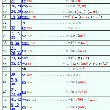
28
27
cv
class
𝑤
1569
. . . . . . . . . . . . . . . . . . 19
29
26
,
28
cop
class
⟨
𝑧
,
𝑤
⟩
4595
. . . . . . . . . . . . . . . . . 18
30
24
,
29
cop
class
⟨⟨
𝑥
,
𝑦
⟩, ⟨
𝑧
,
𝑤
⟩⟩
4595
. . . . . . . . . . . . . . . . 17
31
19
,
30
wceq
wff
𝑓
= ⟨⟨
𝑥
,
𝑦
⟩, ⟨
𝑧
,
𝑤
⟩⟩
1570
. . . . . . . . . . . . . . . 16
32
vi
setvar
𝑖
. . . . . . . . . . . . . . . . . . . . 21
33
32
cv
class
𝑖
1569
. . . . . . . . . . . . . . . . . . . 20
7
,
12
,
34
co
class
(
𝑎
𝑖
𝑐
)
7410
. . . . . . . . . . . . . . . . . . 19
33
35
9
,
34
wcel
wff
𝑏
∈ (
𝑎
𝑖
𝑐
)
2143
. . . . . . . . . . . . . . . . . 18
21
,
36
co
class
(
𝑥
𝑖
𝑧
)
7410
. . . . . . . . . . . . . . . . . . 19
26
,
33
37
23
,
36
wcel
wff
𝑦
∈ (
𝑥
𝑖
𝑧
)
2143
. . . . . . . . . . . . . . . . . 18
38
35
,
37
wa
wff
(
𝑏
∈ (
𝑎
𝑖
𝑐
) ∧
𝑦
∈ (
𝑥
𝑖
𝑧
))
400
. . . . . . . . . . . . . . . . 17
39
vh
setvar
ℎ
. . . . . . . . . . . . . . . . . . . . 21
40
39
cv
class
ℎ
1569
. . . . . . . . . . . . . . . . . . . 20
7
,
9
,
41
co
class
(
𝑎
ℎ
𝑏
)
7410
. . . . . . . . . . . . . . . . . . 19
40
21
,
42
co
class
(
𝑥
ℎ
𝑦
)
7410
. . . . . . . . . . . . . . . . . . 19
23
,
40
43
41
,
42
wceq
wff
(
𝑎
ℎ
𝑏
) = (
𝑥
ℎ
𝑦
)
1570
. . . . . . . . . . . . . . . . . 18
9
,
12
,
44
co
class
(
𝑏
ℎ
𝑐
)
7410
. . . . . . . . . . . . . . . . . . 19
40