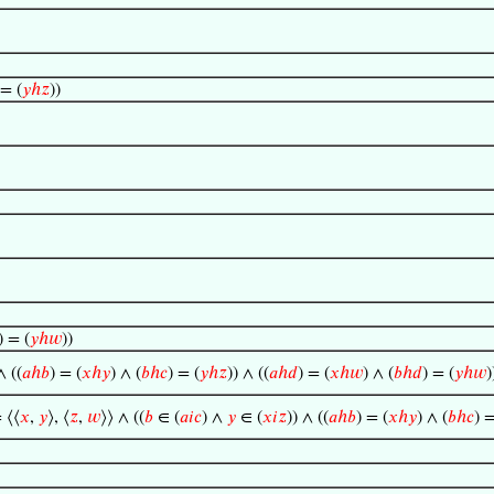
 = (
𝑦
ℎ
𝑧
))
) = (
𝑦
ℎ
𝑤
))
∧ ((
𝑎
ℎ
𝑏
) = (
𝑥
ℎ
𝑦
) ∧ (
𝑏
ℎ
𝑐
) = (
𝑦
ℎ
𝑧
)) ∧ ((
𝑎
ℎ
𝑑
) = (
𝑥
ℎ
𝑤
) ∧ (
𝑏
ℎ
𝑑
) = (
𝑦
ℎ
𝑤
)
 ⟨⟨
𝑥
,
𝑦
⟩, ⟨
𝑧
,
𝑤
⟩⟩ ∧ ((
𝑏
∈ (
𝑎
𝑖
𝑐
) ∧
𝑦
∈ (
𝑥
𝑖
𝑧
)) ∧ ((
𝑎
ℎ
𝑏
) = (
𝑥
ℎ
𝑦
) ∧ (
𝑏
ℎ
𝑐
) =