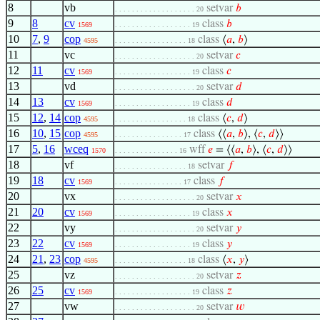
8
vb
setvar
𝑏
. . . . . . . . . . . . . . . . . . . 20
9
8
cv
class
𝑏
1569
. . . . . . . . . . . . . . . . . . 19
10
7
,
9
cop
class
⟨
𝑎
,
𝑏
⟩
4595
. . . . . . . . . . . . . . . . . 18
11
vc
setvar
𝑐
. . . . . . . . . . . . . . . . . . . 20
12
11
cv
class
𝑐
1569
. . . . . . . . . . . . . . . . . . 19
13
vd
setvar
𝑑
. . . . . . . . . . . . . . . . . . . 20
14
13
cv
class
𝑑
1569
. . . . . . . . . . . . . . . . . . 19
15
12
,
14
cop
class
⟨
𝑐
,
𝑑
⟩
4595
. . . . . . . . . . . . . . . . . 18
16
10
,
15
cop
class
⟨⟨
𝑎
,
𝑏
⟩, ⟨
𝑐
,
𝑑
⟩⟩
4595
. . . . . . . . . . . . . . . . 17
17
5
,
16
wceq
wff
𝑒
= ⟨⟨
𝑎
,
𝑏
⟩, ⟨
𝑐
,
𝑑
⟩⟩
1570
. . . . . . . . . . . . . . . 16
18
vf
setvar
𝑓
. . . . . . . . . . . . . . . . . 18
19
18
cv
class
𝑓
1569
. . . . . . . . . . . . . . . . 17
20
vx
setvar
𝑥
. . . . . . . . . . . . . . . . . . . 20
21
20
cv
class
𝑥
1569
. . . . . . . . . . . . . . . . . . 19
22
vy
setvar
𝑦
. . . . . . . . . . . . . . . . . . . 20
23
22
cv
class
𝑦
1569
. . . . . . . . . . . . . . . . . . 19
24
21
,
23
cop
class
⟨
𝑥
,
𝑦
⟩
4595
. . . . . . . . . . . . . . . . . 18
25
vz
setvar
𝑧
. . . . . . . . . . . . . . . . . . . 20
26
25
cv
class
𝑧
1569
. . . . . . . . . . . . . . . . . . 19
27
vw
setvar
𝑤
. . . . . . . . . . . . . . . . . . . 20