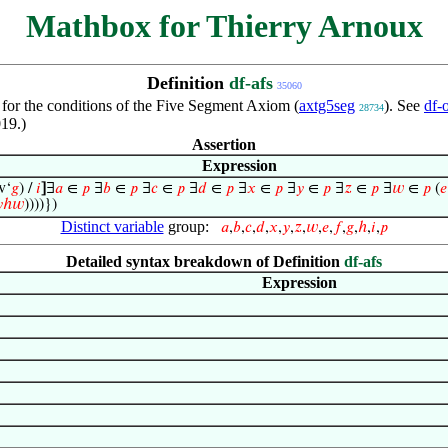
Mathbox for Thierry Arnoux
Definition
df-afs
35060
 for the conditions of the Five Segment Axiom (
axtg5seg
). See
df-
28734
19.)
Assertion
Expression
tv‘
𝑔
) /
𝑖
]
∃
𝑎
∈
𝑝
∃
𝑏
∈
𝑝
∃
𝑐
∈
𝑝
∃
𝑑
∈
𝑝
∃
𝑥
∈
𝑝
∃
𝑦
∈
𝑝
∃
𝑧
∈
𝑝
∃
𝑤
∈
𝑝
(
𝑒

ℎ
𝑤
))))})
Distinct variable
group:
𝑎
,
𝑏
,
𝑐
,
𝑑
,
𝑥
,
𝑦
,
𝑧
,
𝑤
,
𝑒
,
𝑓
,
𝑔
,
ℎ
,
𝑖
,
𝑝
Detailed syntax breakdown of Definition
df-afs
Expression