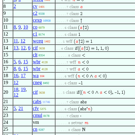
. . . 4
8
2
cv
1401
. . . . . . 7
9
c2
9338
. . . . . . 7
10
cexp
10958
. . . . . . 7
11
8
,
9
,
10
co
6079
. . . . . 6
12
c1
8174
. . . . . 6
13
11
,
12
wceq
1402
. . . . 5
14
13
,
12
,
6
cif
3638
. . . 4
15
clt
8354
. . . . . . . 8
16
5
,
6
,
15
wbr
4128
. . . . . . 7
17
8
,
6
,
15
wbr
4128
. . . . . . 7
18
16
,
17
wa
104
. . . . . 6
19
12
cneg
8492
. . . . . 6
18
,
19
,
20
cif
3638
. . . . 5
12
21
cabs
11746
. . . . . . 7
22
5
,
21
cfv
5375
. . . . . 6
23
cmul
8178
. . . . . . 7
24
vm
. . . . . . . 8
25
cn
9287
. . . . . . . 8