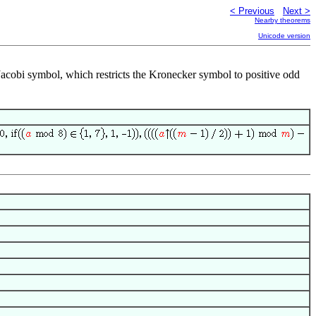
< Previous
Next >
Nearby theorems
Unicode version
Jacobi symbol, which restricts the Kronecker symbol to positive odd