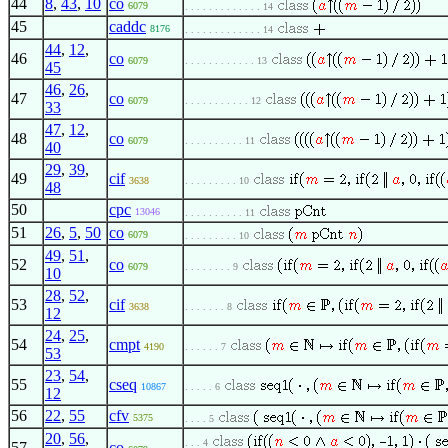
44
8
,
43
,
10
co
6079
. . . . . . . . . . . . . 14
45
caddc
8176
. . . . . . . . . . . . . 14
44
,
12
,
46
co
6079
. . . . . . . . . . . . 13
45
46
,
26
,
47
co
6079
. . . . . . . . . . . 12
33
47
,
12
,
48
co
6079
. . . . . . . . . . 11
40
29
,
39
,
49
cif
3638
. . . . . . . . . 10
48
50
cpc
13046
. . . . . . . . . . 11
51
26
,
5
,
50
co
6079
. . . . . . . . . 10
49
,
51
,
52
co
6079
. . . . . . . . 9
10
28
,
52
,
53
cif
3638
. . . . . . . 8
12
24
,
25
,
54
cmpt
4190
. . . . . . 7
53
23
,
54
,
55
cseq
10867
. . . . . 6
12
56
22
,
55
cfv
5375
. . . . 5
20
,
56
,
. . . 4
57
co