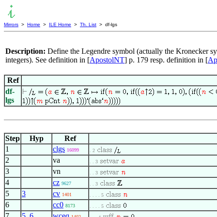
Mirrors
>
Home
>
ILE Home
>
Th. List
> df-lgs
Description:
Define the Legendre symbol (actually the Kronecker sym
integers). See definition in [
ApostolNT
] p. 179 resp. definition in [
Ap
Ref
df-
lgs
Step
Hyp
Ref
1
clgs
16099
. 2
2
va
. . 3
3
vn
. . 3
4
cz
9627
. . 3
5
3
cv
1401
. . . . 5
6
cc0
8173
. . . . 5
7
5
,
6
wceq
1402