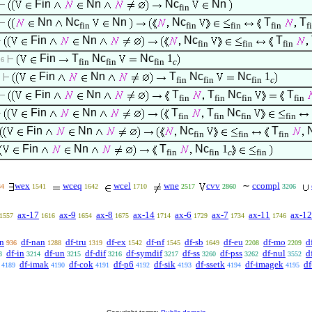
Fin
Nn
Nc
Nn
fin
Nn
Nc
Nn
Nc
T
T
fin
fin
fin
fin
f
Fin
Nn
Nc
T
fin
fin
fin
Fin
T
Nc
Nc
1
 6
fin
fin
fin
c
Fin
Nn
T
Nc
Nc
1
fin
fin
fin
c
Fin
Nn
T
T
Nc
T
fin
fin
fin
fin
Fin
Nn
T
T
Nc
fin
fin
fin
fin
Fin
Nn
Nc
T
fin
fin
fin
Fin
Nn
T
Nc
1
fin
fin
c
fin
wex
wceq
wcel
wne
cvv
∼
ccompl
34
1541
1642
1710
2517
2860
3206
ax-17
ax-9
ax-8
ax-14
ax-6
ax-7
ax-11
ax-12
1557
1616
1654
1675
1714
1729
1734
1746
an
df-nan
df-tru
df-ex
df-nf
df-sb
df-eu
df-mo
d
936
1288
1319
1542
1545
1649
2208
2209
df-in
df-un
df-dif
df-symdif
df-ss
df-pss
df-nul
d
3
3214
3215
3216
3217
3260
3262
3552
df-imak
df-cok
df-p6
df-sik
df-ssetk
df-imagek
df
4189
4190
4191
4192
4193
4194
4195