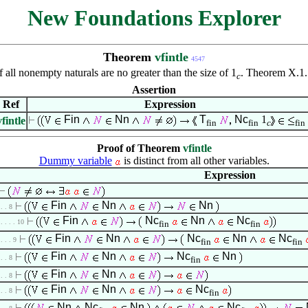
New Foundations Explorer
Theorem
vfintle
4547
 of all nonempty naturals are no greater than the size of 1
. Theorem X.1.
c
Assertion
Ref
Expression
Fin
Nn
T
Nc
1
vfintle
fin
fin
c
fin
Proof of Theorem
vfintle
Dummy variable
is distinct from all other variables.
Expression
Fin
Nn
Nn
 . . 8
Fin
Nc
Nn
Nc
 . . . . 10
fin
fin
Fin
Nn
Nc
Nn
Nc
 . . . 9
fin
fin
Fin
Nn
Nc
Nn
 . . 8
fin
Fin
Nn
 . . 8
Fin
Nn
Nc
 . . 8
fin
Nn
Nc
Nn
Nc