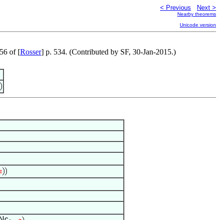
< Previous
Next >
Nearby theorems
Unicode version
56 of [
Rosser
] p. 534. (Contributed by SF, 30-Jan-2015.)
Nc