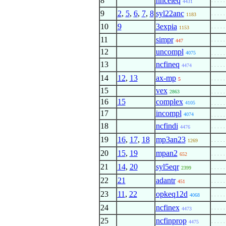
8
nnceleq
. . . . .
4431
9
2
,
5
,
6
,
7
,
8
syl22anc
. . . . .
1183
10
9
3expia
. . . . .
1153
11
simpr
. . . . .
447
12
uncompl
4075
. . . . .
13
ncfineq
. . . . .
4474
14
12
,
13
ax-mp
. . . . .
5
15
vex
2863
. . . . .
16
15
complex
4105
. . . . .
17
incompl
4074
. . . . .
18
ncfindi
. . . . .
4476
19
16
,
17
,
18
mp3an23
. . . . .
1269
20
15
,
19
mpan2
. . . . .
652
21
14
,
20
syl5eqr
. . . . .
2399
22
21
adantr
. . . . .
451
23
11
,
22
opkeq12d
. . . . .
4068
24
ncfinex
. . . . .
4473
25
ncfinprop
. . . . .
4475