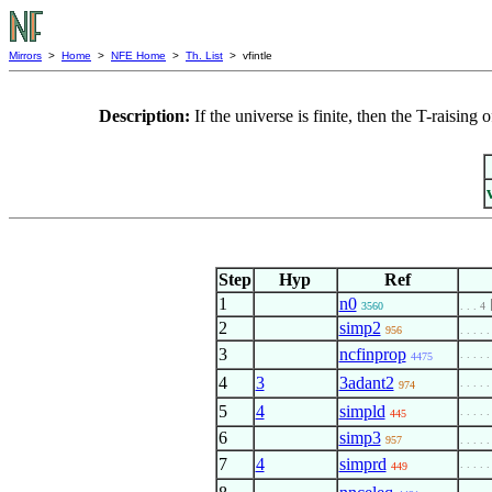
Mirrors
>
Home
>
NFE Home
>
Th. List
> vfintle
Description:
If the universe is finite, then the T-raising
Step
Hyp
Ref
1
n0
3560
. . . 4
2
simp2
956
. . . . .
3
ncfinprop
. . . . .
4475
4
3
3adant2
. . . . .
974
5
4
simpld
. . . . .
445
6
simp3
957
. . . . .
7
4
simprd
. . . . .
449