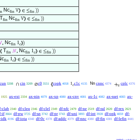
Nc
in
fin
fin
T
Nc
fin
fin
fin
Nc
1
fin
c
T
Nc
1
fin
fin
c
fin
Nc
1
fin
c
fin
cun
cin
c0
copk
1
c1c
Nn
cnnc
cplc
3208
3209
3551
4058
4135
4374
4376
c
ax-ext
ax-nin
ax-xp
ax-cnv
ax-1c
ax-sset
ax-
1925
2334
4079
4080
4081
4082
4083
f-clab
df-cleq
df-clel
df-nfc
df-ne
df-ral
df-rex
2340
2346
2349
2479
2519
2620
2621
f-if
df-pw
df-sn
df-pr
df-uni
df-int
df-opk
df-
3664
3725
3742
3743
3893
3928
4059
-idk
df-iota
df-0c
df-addc
df-nnc
df-fin
df-lefin
4196
4340
4378
4379
4380
4381
4441