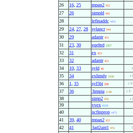
26
16
,
25
mpan2
. . . . .
652
27
26
simpld
. . . . .
445
28
lefinaddc
. . . . .
4451
29
24
,
27
,
28
sylancr
. . . . .
644
30
29
adantr
. . . . .
451
31
23
,
30
eqeltrd
. . . . .
2427
32
31
ex
. . . . .
423
33
32
adantr
. . . . .
451
34
10
,
33
syld
. . . . 5
40
35
34
exlimdv
. . . 4
1636
36
1
,
35
syl5bi
. . 3
208
37
36
3impia
. 2
1148
38
simp2
956
. . . 4
39
vvex
4110
. . . . .
40
ncfinprop
. . . . .
4475
41
39
,
40
mpan2
. . . . .
652
42
41
3ad2ant1
. . . . 5
976