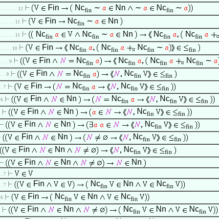
Fin
Nc
∼
Nn
∼
Nc
∼
 . . . . . . 12
fin
fin
Fin
Nc
∼
Nn
 . . . . . 11
fin
Nc
Nc
∼
Nn
Nc
Nc
 . . . . . 11
fin
fin
fin
fin
Fin
Nc
Nc
Nc
∼
 . . . . 10
fin
fin
fin
fin
Fin
Nc
Nc
Nc
Nc
∼
 . . . 9
fin
fin
fin
fin
Fin
Nc
Nc
 . . 8
fin
fin
fin
Fin
Nc
Nc
 . 7
fin
fin
fin
Fin
Nn
Nc
Nc
 6
fin
fin
fin
Fin
Nn
Nc
fin
fin
Fin
Nn
Nc
fin
fin
Fin
Nn
Nc
fin
fin
Fin
Nn
Nc
fin
fin
Fin
Nn
Nn
 . 7
Fin
Nc
Nn
Nc
 . 7
fin
fin
Fin
Nc
Nn
Nc
 6
fin
fin
Fin
Nn
Nc
Nn
Nc
fin
fin