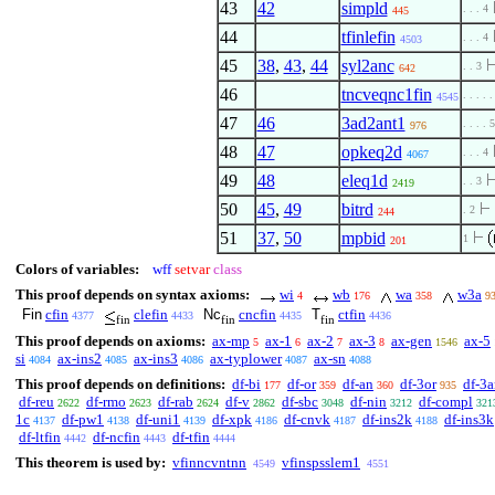
43
42
simpld
. . . 4
445
44
tfinlefin
. . . 4
4503
45
38
,
43
,
44
syl2anc
. . 3
642
46
tncveqnc1fin
. . . . .
4545
47
46
3ad2ant1
. . . . 5
976
48
47
opkeq2d
. . . 4
4067
49
48
eleq1d
. . 3
2419
50
45
,
49
bitrd
. 2
244
51
37
,
50
mpbid
1
201
Colors of variables:
wff
setvar
class
This proof depends on syntax axioms:
wi
wb
wa
w3a
4
176
358
9
Fin
cfin
clefin
Nc
cncfin
T
ctfin
4377
4433
4435
4436
fin
fin
fin
This proof depends on axioms:
ax-mp
ax-1
ax-2
ax-3
ax-gen
ax-5
5
6
7
8
1546
si
ax-ins2
ax-ins3
ax-typlower
ax-sn
4084
4085
4086
4087
4088
This proof depends on definitions:
df-bi
df-or
df-an
df-3or
df-3
177
359
360
935
df-reu
df-rmo
df-rab
df-v
df-sbc
df-nin
df-compl
2622
2623
2624
2862
3048
3212
321
1c
df-pw1
df-uni1
df-xpk
df-cnvk
df-ins2k
df-ins3k
4137
4138
4139
4186
4187
4188
df-ltfin
df-ncfin
df-tfin
4442
4443
4444
This theorem is used by:
vfinncvntnn
vfinspsslem1
4549
4551