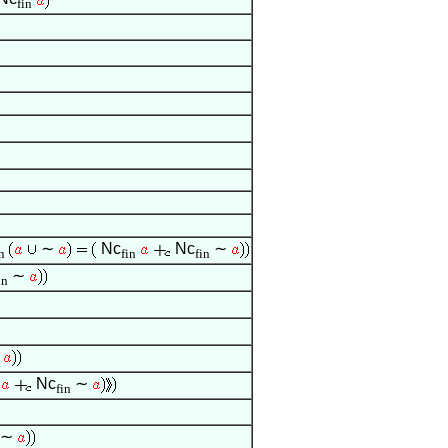
fin
∼
Nc
Nc
∼
n
fin
fin
∼
in
∼
Nc
∼
fin
∼