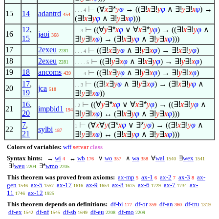
⊢
(
∀
x
∃*
y
φ
→ ((
∃!
x
∃!
y
φ
∧
∃!
y
∃!
x
φ
) →
. . . 4
15
14
adantrd
454
(
∃!
x
∃
y
φ
∧
∃!
y
∃
x
φ
)))
12
,
⊢
((
∀
y
∃*
x
φ
∨
∀
x
∃*
y
φ
) → ((
∃!
x
∃!
y
φ
∧
. . 3
16
jaoi
368
15
∃!
y
∃!
x
φ
) → (
∃!
x
∃
y
φ
∧
∃!
y
∃
x
φ
)))
17
2exeu
⊢
((
∃!
x
∃
y
φ
∧
∃!
y
∃
x
φ
) →
∃!
x
∃!
y
φ
)
2281
. . . 4
18
2exeu
⊢
((
∃!
y
∃
x
φ
∧
∃!
x
∃
y
φ
) →
∃!
y
∃!
x
φ
)
2281
. . . . 5
19
18
ancoms
⊢
((
∃!
x
∃
y
φ
∧
∃!
y
∃
x
φ
) →
∃!
y
∃!
x
φ
)
439
. . . 4
17
,
⊢
((
∃!
x
∃
y
φ
∧
∃!
y
∃
x
φ
) → (
∃!
x
∃!
y
φ
∧
. . 3
20
jca
518
19
∃!
y
∃!
x
φ
))
16
,
⊢
((
∀
y
∃*
x
φ
∨
∀
x
∃*
y
φ
) → ((
∃!
x
∃!
y
φ
∧
. 2
21
impbid1
194
20
∃!
y
∃!
x
φ
) ↔ (
∃!
x
∃
y
φ
∧
∃!
y
∃
x
φ
)))
7
,
⊢
(
∀
x
∀
y
(
∃*
x
φ
∨
∃*
y
φ
) → ((
∃!
x
∃!
y
φ
∧
1
22
sylbi
187
21
∃!
y
∃!
x
φ
) ↔ (
∃!
x
∃
y
φ
∧
∃!
y
∃
x
φ
)))
Colors of variables:
wff
setvar
class
Syntax hints:
→
wi
↔
wb
∨
wo
∧
wa
∀
wal
∃
wex
4
176
357
358
1540
1541
∃!
weu
∃*
wmo
2204
2205
This theorem was proved from axioms:
ax-mp
ax-1
ax-2
ax-3
ax-
5
6
7
8
gen
ax-5
ax-17
ax-9
ax-8
ax-6
ax-7
ax-
1546
1557
1616
1654
1675
1729
1734
11
ax-12
1746
1925
This theorem depends on definitions:
df-bi
df-or
df-an
df-tru
177
359
360
1319
df-ex
df-nf
df-sb
df-eu
df-mo
1542
1545
1649
2208
2209