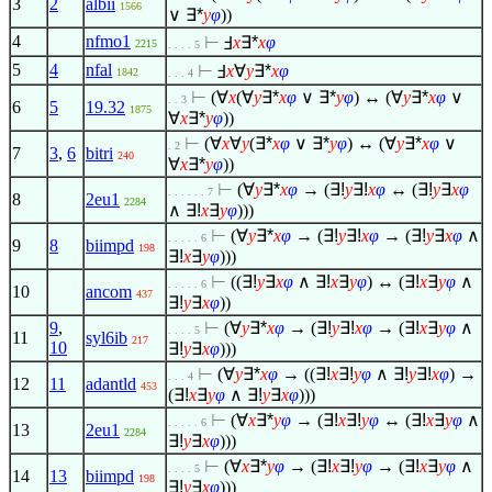
3
2
albii
1566
∨
∃*
y
φ
))
4
nfmo1
⊢
Ⅎ
x
∃*
x
φ
2215
. . . . 5
5
4
nfal
⊢
Ⅎ
x
∀
y
∃*
x
φ
1842
. . . 4
⊢
(
∀
x
(
∀
y
∃*
x
φ
∨
∃*
y
φ
) ↔ (
∀
y
∃*
x
φ
∨
. . 3
6
5
19.32
1875
∀
x
∃*
y
φ
))
⊢
(
∀
x
∀
y
(
∃*
x
φ
∨
∃*
y
φ
) ↔ (
∀
y
∃*
x
φ
∨
. 2
7
3
,
6
bitri
240
∀
x
∃*
y
φ
))
⊢
(
∀
y
∃*
x
φ
→ (
∃!
y
∃!
x
φ
↔ (
∃!
y
∃
x
φ
. . . . . . 7
8
2eu1
2284
∧
∃!
x
∃
y
φ
)))
⊢
(
∀
y
∃*
x
φ
→ (
∃!
y
∃!
x
φ
→ (
∃!
y
∃
x
φ
∧
. . . . . 6
9
8
biimpd
198
∃!
x
∃
y
φ
)))
⊢
((
∃!
y
∃
x
φ
∧
∃!
x
∃
y
φ
) ↔ (
∃!
x
∃
y
φ
∧
. . . . . 6
10
ancom
437
∃!
y
∃
x
φ
))
9
,
⊢
(
∀
y
∃*
x
φ
→ (
∃!
y
∃!
x
φ
→ (
∃!
x
∃
y
φ
∧
. . . . 5
11
syl6ib
217
10
∃!
y
∃
x
φ
)))
⊢
(
∀
y
∃*
x
φ
→ ((
∃!
x
∃!
y
φ
∧
∃!
y
∃!
x
φ
) →
. . . 4
12
11
adantld
453
(
∃!
x
∃
y
φ
∧
∃!
y
∃
x
φ
)))
⊢
(
∀
x
∃*
y
φ
→ (
∃!
x
∃!
y
φ
↔ (
∃!
x
∃
y
φ
∧
. . . . . 6
13
2eu1
2284
∃!
y
∃
x
φ
)))
⊢
(
∀
x
∃*
y
φ
→ (
∃!
x
∃!
y
φ
→ (
∃!
x
∃
y
φ
∧
. . . . 5
14
13
biimpd
198
∃!
y
∃
x
φ
)))