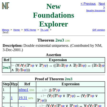
New
< Previous
Next
>
Nearby theorems
Foundations
Explorer
Mirrors
>
Home
>
NFE Home
>
Th. List
>
GIF version
2eu3
Theorem
2eu3
2286
Description:
Double existential uniqueness. (Contributed by NM,
3-Dec-2001.)
Assertion
Ref
Expression
⊢
(
∀
x
∀
y
(
∃*
x
φ
∨
∃*
y
φ
) → ((
∃!
x
∃!
y
φ
∧
∃!
y
∃!
x
φ
) ↔ (
∃!
x
∃
y
φ
2eu3
∧
∃!
y
∃
x
φ
)))
Proof of Theorem
2eu3
Step
Hyp
Ref
Expression
1
nfmo1
⊢
Ⅎ
y
∃*
y
φ
2215
. . . . 5
⊢
(
∀
y
(
∃*
x
φ
∨
∃*
y
φ
) ↔ (
∀
y
∃*
x
φ
∨
. . . 4
2
1
19.31
1876
∃*
y
φ
))
⊢
(
∀
x
∀
y
(
∃*
x
φ
∨
∃*
y
φ
) ↔
∀
x
(
∀
y
∃*
x
φ
. . 3