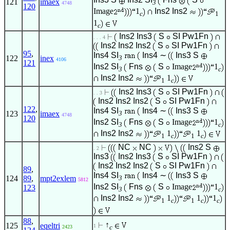
121
imaex
3
4748
120
Image
1
Ins2
Ins2
c
1
1
c
Ins2
Ins3
S
SI
Pw1Fn
. . . 4
Ins2
Ins2
Ins2
S
SI
Pw1Fn
95
,
Ins4
SI
Ins4
∼
Ins3
S
122
inex
3
4106
121
Ins2
SI
Fns
S
Image
1
3
c
Ins2
Ins2
1
1
c
Ins2
Ins3
S
SI
Pw1Fn
. . 3
Ins2
Ins2
Ins2
S
SI
Pw1Fn
122
,
Ins4
SI
Ins4
∼
Ins3
S
123
imaex
3
4748
120
Ins2
SI
Fns
S
Image
1
3
c
Ins2
Ins2
1
1
1
c
1
c
NC
NC
Ins2
S
. 2
Ins3
Ins2
Ins3
S
SI
Pw1Fn
Ins2
Ins2
Ins2
S
SI
Pw1Fn
89
,
Ins4
SI
Ins4
∼
Ins3
S
124
89
,
mpt2exlem
3
5812
Ins2
SI
Fns
S
Image
1
123
3
c
Ins2
Ins2
1
1
1
1
c
1
c
c
88
,
↑
125
eqeltri
1
c
2423