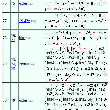
76
75
exbii
1
1582
1
. . . . . . . 8
1
1
77
19.42v
1
1905
1
. . . . . . 7
1
1
76
,
78
bitri
240
1
1
77
Ins2
. . . . . 6
Ins3
S
SI
Pw1Fn
Ins2
Ins2
Ins2
S
SI
Pw1Fn
Ins4
SI
3
73
,
Ins4
∼
Ins3
S
Ins2
SI
Fns
79
74
,
3bitr4i
3
268
78
S
Image
1
Ins2
Ins2
c
1
1
c
1
1
Ins2
. . . . 5
Ins3
S
SI
Pw1Fn
Ins2
Ins2
Ins2
S
SI
Pw1Fn
Ins4
SI
3
Ins4
∼
Ins3
S
Ins2
SI
Fns
80
79
exbii
3
1582
S
Image
1
Ins2
Ins2
c