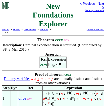
New
< Previous
Next
>
Nearby theorems
Foundations
Explorer
Mirrors
>
Home
>
NFE Home
>
Th. List
>
Unicode version
ceex
Theorem
ceex
6175
Description:
Cardinal exponentiation is stratified. (Contributed by
SF, 3-Mar-2015.)
Assertion
Ref
Expression
↑
ceex
c
Proof of Theorem
ceex
Dummy variables
are mutually distinct and distinct
from all other variables.
Step
Hyp
Ref
Expression
↑
NC
NC
. . 3
c
1
df-ce
6107
1
1