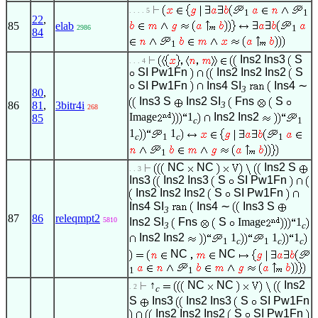
. . . . 5
1
1
22
,
85
elab
1
2986
84
1
Ins2
Ins3
S
. . . 4
SI
Pw1Fn
Ins2
Ins2
Ins2
S
SI
Pw1Fn
Ins4
SI
Ins4
∼
3
80
,
Ins3
S
Ins2
SI
Fns
S
86
81
,
3bitr4i
3
268
Image
1
Ins2
Ins2
85
c
1
1
1
c
1
c
1
1
NC
NC
Ins2
S
. . 3
Ins3
Ins2
Ins3
S
SI
Pw1Fn
Ins2
Ins2
Ins2
S
SI
Pw1Fn
Ins4
SI
Ins4
∼
Ins3
S
3
87
86
releqmpt2
5810
Ins2
SI
Fns
S
Image
1
3
c
Ins2
Ins2
1
1
1
1
c
1
c
c
NC
NC
1
1
↑
NC
NC
Ins2
. 2
c
S
Ins3
Ins2
Ins3
S
SI
Pw1Fn
Ins2
Ins2
Ins2
S
SI
Pw1Fn