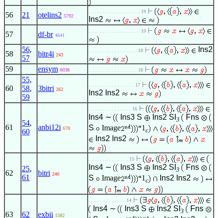
. . . . . . . . . . . . . . . . . . 19
56
21
otelins2
5792
Ins2
. . . . . . . . . . . . . . . . . . 19
57
df-br
4641
56
,
Ins2
. . . . . . . . . . . . . . . . . 18
58
bitr4i
243
57
59
ensym
6038
. . . . . . . . . . . . . . . . . 18
55
,
. . . . . . . . . . . . . . . . 17
60
58
,
3bitri
262
Ins2
Ins2
59
. . . . . . . . . . . . . . . 16
Ins4
∼
Ins3
S
Ins2
SI
Fns
3
54
,
61
anbi12i
S
Image
1
678
c
60
Ins2
Ins2
. . . . . . . . . . . . . . 15
Ins4
∼
Ins3
S
Ins2
SI
Fns
25
,
3
62
bitri
240
61
S
Image
1
Ins2
Ins2
c
. . . . . . . . . . . . . 14
Ins4
∼
Ins3
S
Ins2
SI
Fns
3
63
62
exbii
1582