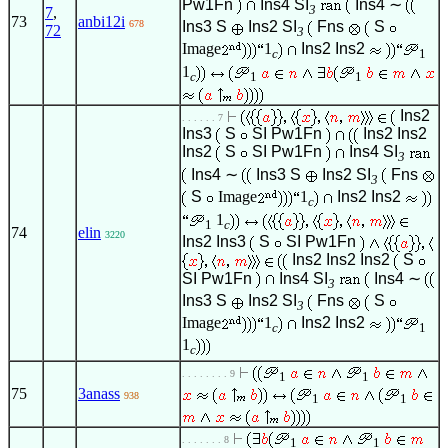
Pw1Fn
Ins4
SI
Ins4
∼
3
7
,
73
anbi12i
678
Ins3
S
Ins2
SI
Fns
S
72
3
Image
1
Ins2
Ins2
c
1
1
c
1
1
Ins2
. . . . . . 7
Ins3
S
SI
Pw1Fn
Ins2
Ins2
Ins2
S
SI
Pw1Fn
Ins4
SI
3
Ins4
∼
Ins3
S
Ins2
SI
Fns
3
S
Image
1
Ins2
Ins2
c
1
1
c
74
elin
3220
Ins2
Ins3
S
SI
Pw1Fn
Ins2
Ins2
Ins2
S
SI
Pw1Fn
Ins4
SI
Ins4
∼
3
Ins3
S
Ins2
SI
Fns
S
3
Image
1
Ins2
Ins2
c
1
1
c
. . . . . . . . 9
1
1
75
3anass
938
1
1
. . . . . . . 8
1
1