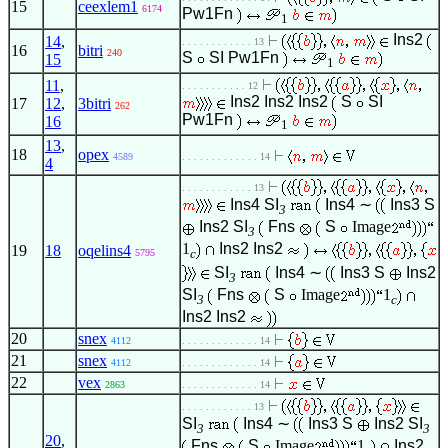
15
ceexlem1
6174
Pw1Fn
1
Ins2
14
,
. . . . . . . . . . . . 13
16
bitri
240
S
SI
Pw1Fn
15
1
11
,
. . . . . . . . . . . 12
Ins2
Ins2
Ins2
S
SI
17
12
,
3bitri
262
Pw1Fn
16
1
13
,
18
opex
4589
. . . . . . . . . . . . . 14
4
. . . . . . . . . . . . 13
Ins4
SI
Ins4
∼
Ins3
S
3
Ins2
SI
Fns
S
Image
3
1
Ins2
Ins2
19
18
oqelins4
c
5795
SI
Ins4
∼
Ins3
S
Ins2
3
SI
Fns
S
Image
1
3
c
Ins2
Ins2
20
snex
4112
. . . . . . . . . . . . . 14
21
snex
4112
. . . . . . . . . . . . . 14
22
vex
2863
. . . . . . . . . . . . . 14
. . . . . . . . . . . . 13
SI
Ins4
∼
Ins3
S
Ins2
SI
3
3
20
,
Fns
S
Image
1
Ins2