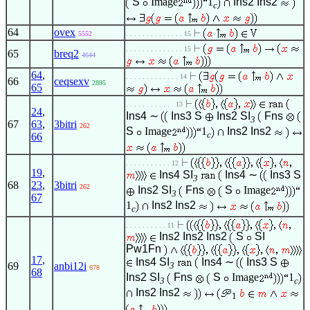
S
Image
1
Ins2
Ins2
c
64
ovex
5552
. . . . . . . . . . . . . . 15
. . . . . . . . . . . . . . 15
65
breq2
4644
64
,
. . . . . . . . . . . . . 14
66
ceqsexv
2895
65
. . . . . . . . . . . . 13
24
,
Ins4
∼
Ins3
S
Ins2
SI
Fns
3
67
63
,
3bitri
262
S
Image
1
Ins2
Ins2
c
66
. . . . . . . . . . . 12
19
,
Ins4
SI
Ins4
∼
Ins3
S
3
68
23
,
3bitri
262
Ins2
SI
Fns
S
Image
3
67
1
Ins2
Ins2
c
. . . . . . . . . . 11
Ins2
Ins2
Ins2
S
SI
Pw1Fn
17
,
Ins4
SI
Ins4
∼
Ins3
S
69
anbi12i
3
678
68
Ins2
SI
Fns
S
Image
1
3
c
Ins2
Ins2
1