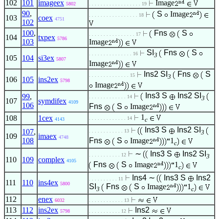
102
101
imageex
Image
5802
. . . . . . . . . . . . . . . . . . 19
90
,
S
Image
. . . . . . . . . . . . . . . . . 18
103
coex
4751
102
100
,
Fns
S
. . . . . . . . . . . . . . . . 17
104
txpex
5786
103
Image
SI
Fns
S
. . . . . . . . . . . . . . . 16
3
105
104
si3ex
5807
Image
Ins2
SI
Fns
S
. . . . . . . . . . . . . . 15
3
106
105
ins2ex
5798
Image
Ins3
S
Ins2
SI
99
,
. . . . . . . . . . . . . 14
3
107
symdifex
4109
106
Fns
S
Image
1
108
1cex
. . . . . . . . . . . . . 14
c
4143
Ins3
S
Ins2
SI
107
,
. . . . . . . . . . . . 13
3
109
imaex
4748
108
Fns
S
Image
1
c
∼
Ins3
S
Ins2
SI
. . . . . . . . . . . 12
3
110
109
complex
4105
Fns
S
Image
1
c
Ins4
∼
Ins3
S
Ins2
. . . . . . . . . . 11
111
110
ins4ex
5800
SI
Fns
S
Image
1
3
c
112
enex
6032
. . . . . . . . . . . . 13
113
112
ins2ex
Ins2
5798
. . . . . . . . . . . 12