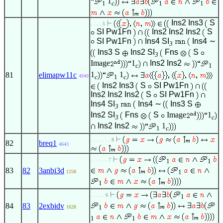
1
1
c
1
1
Ins2
Ins3
S
. . . . 5
SI
Pw1Fn
Ins2
Ins2
Ins2
S
SI
Pw1Fn
Ins4
SI
Ins4
∼
3
Ins3
S
Ins2
SI
Fns
S
3
Image
1
Ins2
Ins2
c
1
1
1
81
elimapw11c
c
1
c
4949
Ins2
Ins3
S
SI
Pw1Fn
Ins2
Ins2
Ins2
S
SI
Pw1Fn
Ins4
SI
Ins4
∼
Ins3
S
3
Ins2
SI
Fns
S
Image
1
3
c
Ins2
Ins2
1
1
c
. . . . . . . 8
82
breq1
4643
. . . . . . 7
1
1
83
82
3anbi3d
1
1258
1
. . . . . 6
1
84
83
2exbidv
1
1628
1
1