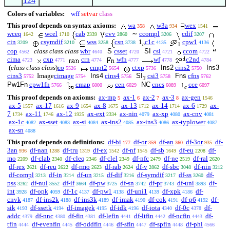
124
Colors of variables:
wff
setvar
class
This proof depends on syntax axioms:
wa
w3a
wex
358
934
1541
wceq
wcel
cab
cvv
∼
ccompl
cdif
1642
1710
2339
2860
3206
3207
cin
csymdif
wss
csn
1
c1c
cpw1
3209
3210
3258
3738
4135
4136
c
1
cop
class class class
wbr
S
csset
SI
csi
ccom
4562
4640
4720
4721
4722
cima
cxp
crn
wfn
wf
c2nd
4723
4771
4774
4777
4778
4784
(
class class class
)
co
cmpt2
ctxp
Ins2
cins2
Ins3
5526
5654
5736
5750
cins3
Image
cimage
Ins4
cins4
SI
csi3
Fns
cfns
5752
5754
5756
5758
5762
3
Pw1Fn
cpw1fn
cmap
cen
NC
cncs
↑
cce
5766
6000
6029
6089
6097
c
This proof depends on axioms:
ax-mp
ax-1
ax-2
ax-3
ax-gen
5
6
7
8
1546
ax-5
ax-17
ax-9
ax-8
ax-13
ax-14
ax-6
ax-
1557
1616
1654
1675
1712
1714
1729
7
ax-11
ax-12
ax-ext
ax-nin
ax-xp
ax-cnv
1734
1746
1925
2334
4079
4080
4081
ax-1c
ax-sset
ax-si
ax-ins2
ax-ins3
ax-typlower
4082
4083
4084
4085
4086
4087
ax-sn
4088
This proof depends on definitions:
df-bi
df-or
df-an
df-3or
df-
177
359
360
935
3an
df-nan
df-tru
df-ex
df-nf
df-sb
df-eu
df-
936
1288
1319
1542
1545
1649
2208
mo
df-clab
df-cleq
df-clel
df-nfc
df-ne
df-ral
2209
2340
2346
2349
2479
2519
2620
df-rex
df-reu
df-rmo
df-rab
df-v
df-sbc
df-nin
2621
2622
2623
2624
2862
3048
3212
df-compl
df-in
df-un
df-dif
df-symdif
df-ss
df-
3213
3214
3215
3216
3217
3260
pss
df-nul
df-if
df-pw
df-sn
df-pr
df-uni
df-
3262
3552
3664
3725
3742
3743
3893
int
df-opk
df-1c
df-pw1
df-uni1
df-xpk
df-
3928
4059
4137
4138
4139
4186
cnvk
df-ins2k
df-ins3k
df-imak
df-cok
df-p6
df-
4187
4188
4189
4190
4191
4192
sik
df-ssetk
df-imagek
df-idk
df-iota
df-0c
df-
4193
4194
4195
4196
4340
4378
addc
df-nnc
df-fin
df-lefin
df-ltfin
df-ncfin
df-
4379
4380
4381
4441
4442
4443
tfin
df-evenfin
df-oddfin
df-sfin
df-spfin
df-phi
4444
4445
4446
4447
4448
4566