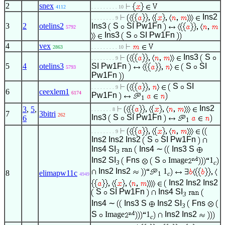
2
snex
4112
. . . . . . . . . 10
Ins2
. . . . . . . . 9
3
2
otelins2
Ins3
S
SI
Pw1Fn
5792
Ins3
S
SI
Pw1Fn
4
vex
2863
. . . . . . . . . 10
Ins3
S
. . . . . . . . 9
5
4
otelins3
SI
Pw1Fn
S
SI
5793
Pw1Fn
S
SI
. . . . . . . . 9
6
ceexlem1
6174
Pw1Fn
1
Ins2
3
,
5
,
. . . . . . . 8
7
3bitri
262
Ins3
S
SI
Pw1Fn
6
1
. . . . . . . . 9
Ins2
Ins2
Ins2
S
SI
Pw1Fn
Ins4
SI
Ins4
∼
Ins3
S
3
Ins2
SI
Fns
S
Image
1
3
c
Ins2
Ins2
1
8
elimapw11c
1
c
4949
Ins2
Ins2
Ins2
S
SI
Pw1Fn
Ins4
SI
3
Ins4
∼
Ins3
S
Ins2
SI
Fns
3
S
Image
1
Ins2
Ins2
c