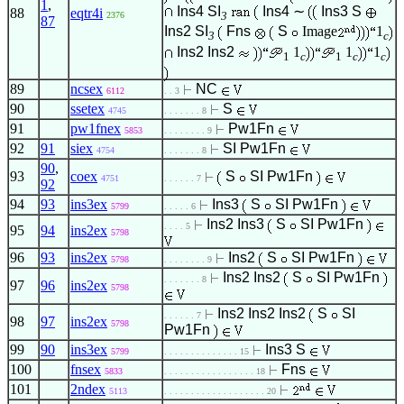
1
,
Ins4
SI
Ins4
∼
Ins3
S
88
eqtr4i
3
2376
87
Ins2
SI
Fns
S
Image
1
3
c
Ins2
Ins2
1
1
1
1
c
1
c
c
89
ncsex
NC
6112
. . 3
90
ssetex
S
4745
. . . . . . . 8
91
pw1fnex
Pw1Fn
5853
. . . . . . . . 9
92
91
siex
SI
Pw1Fn
4754
. . . . . . . 8
90
,
93
coex
S
SI
Pw1Fn
4751
. . . . . . 7
92
94
93
ins3ex
Ins3
S
SI
Pw1Fn
5799
. . . . . 6
Ins2
Ins3
S
SI
Pw1Fn
. . . . 5
95
94
ins2ex
5798
96
93
ins2ex
Ins2
S
SI
Pw1Fn
5798
. . . . . . . . 9
Ins2
Ins2
S
SI
Pw1Fn
. . . . . . . 8
97
96
ins2ex
5798
Ins2
Ins2
Ins2
S
SI
. . . . . . 7
98
97
ins2ex
5798
Pw1Fn
99
90
ins3ex
Ins3
S
5799
. . . . . . . . . . . . . . 15
100
fnsex
Fns
5833
. . . . . . . . . . . . . . . . . 18
101
2ndex
5113
. . . . . . . . . . . . . . . . . . . 20