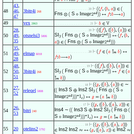
43
,
. . . . . . . . . . . . . . . . . . . 20
48
46
,
3bitr4i
268
Fns
S
Image
47
49
vex
2863
. . . . . . . . . . . . . . . . . . . . 21
28
,
. . . . . . . . . . . . . . . . . . . 20
SI
Fns
S
Image
50
49
,
otsnelsi3
3
5806
35
Fns
S
Image
35
,
. . . . . . . . . . . . . . . . . . . 20
51
49
,
elmap
6018
28
48
,
. . . . . . . . . . . . . . . . . . 19
SI
Fns
S
Image
52
50
,
3bitr4i
3
268
51
∼
. . . . . . . . . . . . . . . . . 18
27
,
Ins3
S
Ins2
SI
Fns
S
53
releqel
3
5808
52
Image
1
c
. . . . . . . . . . . . . . . . 17
26
,
Ins4
∼
Ins3
S
Ins2
SI
Fns
54
bitri
3
240
53
S
Image
1
c
. . . . . . . . . . . . . . . . . 18
55
20
otelins2
Ins2
Ins2
Ins2
5792