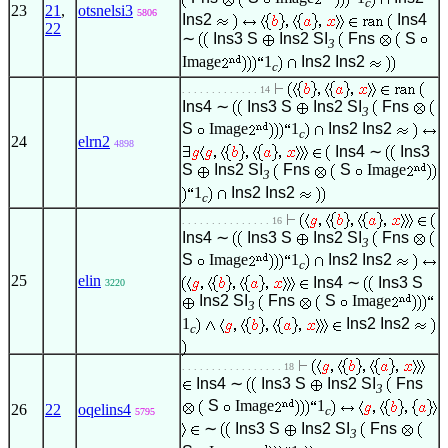
c
23
21
,
otsnelsi3
5806
Ins2
Ins4
22
∼
Ins3
S
Ins2
SI
Fns
S
3
Image
1
Ins2
Ins2
c
. . . . . . . . . . . . . 14
Ins4
∼
Ins3
S
Ins2
SI
Fns
3
S
Image
1
Ins2
Ins2
c
24
elrn2
4898
Ins4
∼
Ins3
S
Ins2
SI
Fns
S
Image
3
1
Ins2
Ins2
c
. . . . . . . . . . . . . . . 16
Ins4
∼
Ins3
S
Ins2
SI
Fns
3
S
Image
1
Ins2
Ins2
c
25
elin
Ins4
∼
Ins3
S
3220
Ins2
SI
Fns
S
Image
3
1
Ins2
Ins2
c
. . . . . . . . . . . . . . . . . 18
Ins4
∼
Ins3
S
Ins2
SI
Fns
3
S
Image
1
26
22
oqelins4
c
5795
∼
Ins3
S
Ins2
SI
Fns
3