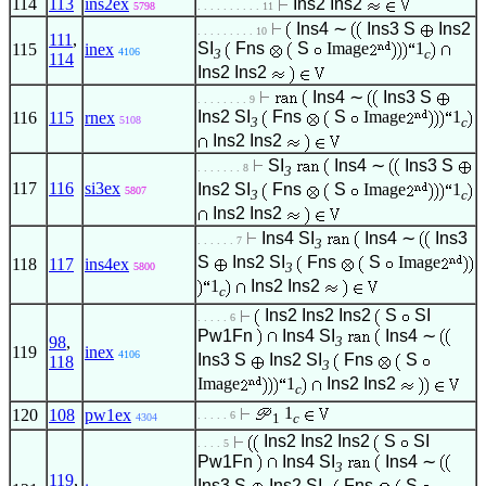
114
113
ins2ex
Ins2
Ins2
5798
. . . . . . . . . . 11
Ins4
∼
Ins3
S
Ins2
. . . . . . . . . 10
111
,
SI
Fns
S
Image
1
115
inex
4106
3
c
114
Ins2
Ins2
Ins4
∼
Ins3
S
. . . . . . . . 9
Ins2
SI
Fns
S
Image
1
116
115
rnex
5108
3
c
Ins2
Ins2
SI
Ins4
∼
Ins3
S
. . . . . . . 8
3
117
116
si3ex
Ins2
SI
Fns
S
Image
1
5807
3
c
Ins2
Ins2
Ins4
SI
Ins4
∼
Ins3
. . . . . . 7
3
S
Ins2
SI
Fns
S
Image
118
117
ins4ex
3
5800
1
Ins2
Ins2
c
Ins2
Ins2
Ins2
S
SI
. . . . . 6
Pw1Fn
Ins4
SI
Ins4
∼
98
,
3
119
inex
4106
Ins3
S
Ins2
SI
Fns
S
118
3
Image
1
Ins2
Ins2
c
1
120
108
pw1ex
. . . . . 6
1
c
4304
Ins2
Ins2
Ins2
S
SI
. . . . 5
Pw1Fn
Ins4
SI
Ins4
∼
3
119
,
Ins3
S
Ins2
SI
Fns
S