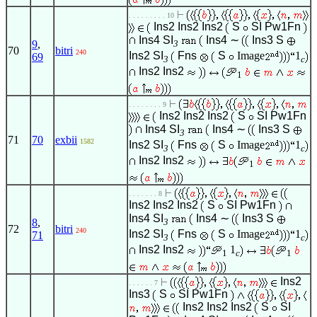
. . . . . . . . . 10
Ins2
Ins2
Ins2
S
SI
Pw1Fn
Ins4
SI
Ins4
∼
Ins3
S
9
,
3
70
bitri
240
Ins2
SI
Fns
S
Image
1
69
3
c
Ins2
Ins2
1
. . . . . . . . 9
Ins2
Ins2
Ins2
S
SI
Pw1Fn
Ins4
SI
Ins4
∼
Ins3
S
3
71
70
exbii
1582
Ins2
SI
Fns
S
Image
1
3
c
Ins2
Ins2
1
. . . . . . . 8
Ins2
Ins2
Ins2
S
SI
Pw1Fn
Ins4
SI
Ins4
∼
Ins3
S
8
,
3
72
bitri
240
Ins2
SI
Fns
S
Image
1
71
3
c
Ins2
Ins2
1
1
c
1
Ins2
. . . . . . 7
Ins3
S
SI
Pw1Fn
Ins2
Ins2
Ins2
S
SI