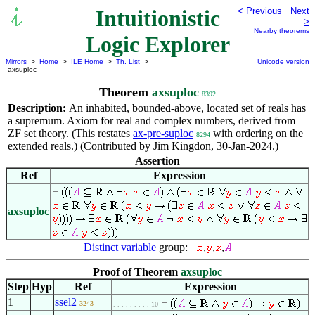
Intuitionistic
< Previous
Next
>
Nearby theorems
Logic Explorer
Mirrors
>
Home
>
ILE Home
>
Th. List
>
Unicode version
axsuploc
Theorem
axsuploc
8392
Description:
An inhabited, bounded-above, located set of reals has
a supremum. Axiom for real and complex numbers, derived from
ZF set theory. (This restates
ax-pre-suploc
with ordering on the
8294
extended reals.) (Contributed by Jim Kingdon, 30-Jan-2024.)
Assertion
Ref
Expression
axsuploc
Distinct variable
group:
,
,
,
Proof of Theorem
axsuploc
Step
Hyp
Ref
Expression
1
ssel2
3243
. . . . . . . . . 10