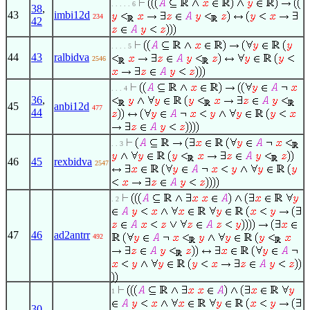
. . . . . 6
38
,
43
imbi12d
234
42
. . . . 5
44
43
ralbidva
2546
. . . 4
36
,
45
anbi12d
477
44
. . 3
46
45
rexbidva
2547
. 2
47
46
ad2antrr
492
1
30
,