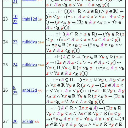
21
. . . . . . . 8
10
,
23
imbi12d
234
22
. . . . . . 7
24
23
ralbidva
2546
. . . . . 6
25
24
ralbidva
2546
. . . . 5
6
,
26
anbi12d
477
25
. . . 4
27
26
adantr
276