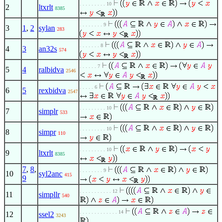
. . . . . . . . . 10
2
ltxrlt
8385
. . . . . . . . 9
3
1
,
2
sylan
283
. . . . . . . 8
4
3
an32s
574
. . . . . . 7
5
4
ralbidva
2546
. . . . . 6
6
5
rexbidva
2547
. . . . . . . . . 10
7
simplr
533
. . . . . . . . . 10
8
simpr
110
. . . . . . . . . 10
9
ltxrlt
8385
7
,
8
,
. . . . . . . . 9
10
syl2anc
415
9
. . . . . . . . . . . 12
11
simpllr
540
. . . . . . . . . . . . . 14
12
ssel2
3243