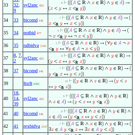
. . . . . . . 8
33
32
,
syl2anc
415
9
. . . . . . 7
34
33
bicomd
141
. . . . . 6
35
34
notbid
677
. . . . 5
36
35
ralbidva
2546
8
,
7
,
. . . . . . . 8
37
syl2anc
415
2
. . . . . . 7
38
37
bicomd
141
. . . . . . . . . 10
39
ltxrlt
8385
18
,
. . . . . . . . 9
40
14
,
syl2anc
415
39
. . . . . . . 8
41
40
bicomd
141
. . . . . . 7
42
41
rexbidva
2547