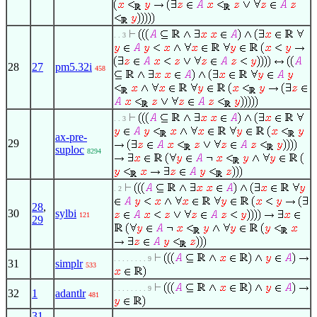
. . 3
28
27
pm5.32i
458
. . 3
ax-pre-
29
suploc
8294
. 2
28
,
30
sylbi
121
29
. . . . . . . . 9
31
simplr
533
. . . . . . . . 9
32
1
adantlr
481
31
,