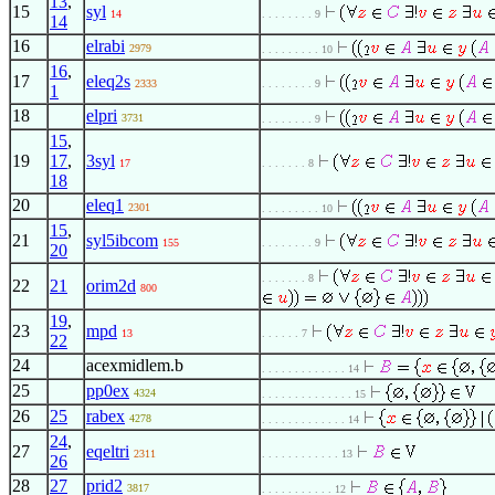
13
,
15
syl
14
. . . . . . . . 9
14
16
elrabi
2979
. . . . . . . . . 10
16
,
17
eleq2s
2333
. . . . . . . . 9
1
18
elpri
3731
. . . . . . . . 9
15
,
19
17
,
3syl
17
. . . . . . . 8
18
20
eleq1
2301
. . . . . . . . . 10
15
,
21
syl5ibcom
155
. . . . . . . . 9
20
. . . . . . . 8
22
21
orim2d
800
19
,
23
mpd
13
. . . . . . 7
22
24
acexmidlem.b
. . . . . . . . . . . . . 14
25
pp0ex
4324
. . . . . . . . . . . . . . 15
26
25
rabex
4278
. . . . . . . . . . . . . 14
24
,
27
eqeltri
2311
. . . . . . . . . . . . 13
26
28
27
prid2
3817
. . . . . . . . . . . 12