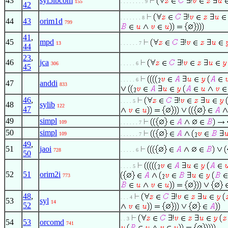
43
syl5ibcom
155
. . . . . . . . 9
42
. . . . . . . 8
44
43
orim1d
799
41
,
45
mpd
13
. . . . . . 7
44
23
,
46
jca
306
. . . . . 6
45
. . . . . 6
47
anddi
833
46
,
. . . . 5
48
sylib
122
47
49
simpl
109
. . . . . . 7
50
simpl
109
. . . . . . 7
49
,
51
jaoi
728
. . . . . 6
50
. . . . 5
52
51
orim2i
773
48
,
. . . 4
53
syl
14
52
. . 3
54
53
orcomd
741