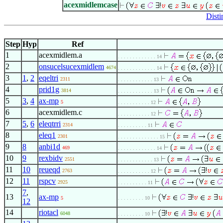
acexmidlemcase
Disti
Step
Hyp
Ref
1
acexmidlem.a
. . . . . . . . . . . . . 14
2
onsucelsucexmidlem
4674
. . . . . . . . . . . . . 14
3
1
,
2
eqeltri
2311
. . . . . . . . . . . . 13
4
prid1g
3814
. . . . . . . . . . . . 13
5
3
,
4
ax-mp
5
. . . . . . . . . . . 12
6
acexmidlem.c
. . . . . . . . . . . 12
7
5
,
6
eleqtrri
2314
. . . . . . . . . . 11
8
eleq1
2301
. . . . . . . . . . . . . . 15
9
8
anbi1d
469
. . . . . . . . . . . . . 14
10
9
rexbidv
2551
. . . . . . . . . . . . 13
11
10
reueqd
2763
. . . . . . . . . . . 12
12
11
rspcv
2925
. . . . . . . . . . 11
7
,
13
ax-mp
5
. . . . . . . . . 10
12
14
riotacl
6048
. . . . . . . . . 10