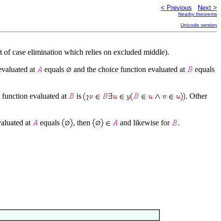
< Previous
Next >
Nearby theorems
Unicode version
rt of case elimination which relies on excluded middle).
 evaluated at
equals
and the choice function evaluated at
equals
 function evaluated at
is
. Other
evaluated at
equals
, then
and likewise for
.