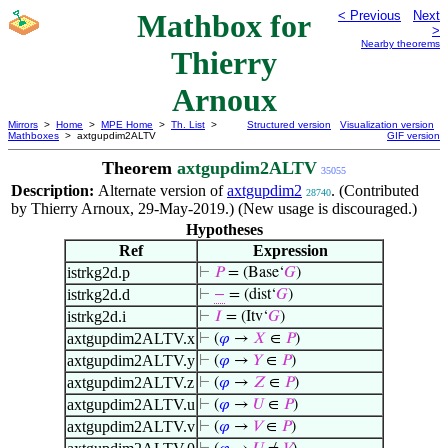
Mathbox for
< Previous
Next
>
Nearby theorems
Thierry
Arnoux
Mirrors
>
Home
>
MPE Home
>
Th. List
>
Structured version
Visualization version
Mathboxes
> axtgupdim2ALTV
GIF version
Theorem
axtgupdim2ALTV
35055
Description:
Alternate version of
axtgupdim2
. (Contributed
28740
by Thierry Arnoux, 29-May-2019.) (New usage is discouraged.)
Hypotheses
Ref
Expression
istrkg2d.p
⊢
𝑃
= (Base‘
𝐺
)
istrkg2d.d
⊢
−
= (dist‘
𝐺
)
istrkg2d.i
⊢
𝐼
= (Itv‘
𝐺
)
axtgupdim2ALTV.x
⊢
(
𝜑
→
𝑋
∈
𝑃
)
axtgupdim2ALTV.y
⊢
(
𝜑
→
𝑌
∈
𝑃
)
axtgupdim2ALTV.z
⊢
(
𝜑
→
𝑍
∈
𝑃
)
axtgupdim2ALTV.u
⊢
(
𝜑
→
𝑈
∈
𝑃
)
axtgupdim2ALTV.v
⊢
(
𝜑
→
𝑉
∈
𝑃
)