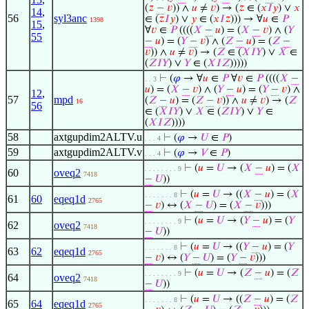
(
𝑧
−
𝑣
)) ∧
𝑢
≠
𝑣
) → (
𝑧
∈ (
𝑥
𝐼
𝑦
) ∨
𝑥
14
,
56
syl3anc
∈ (
𝑧
𝐼
𝑦
) ∨
𝑦
∈ (
𝑥
𝐼
𝑧
))) → ∀
𝑢
∈
𝑃
1398
15
,
∀
𝑣
∈
𝑃
((((
𝑋
−
𝑢
) = (
𝑋
−
𝑣
) ∧ (
𝑌
55
−
𝑢
) = (
𝑌
−
𝑣
) ∧ (
𝑍
−
𝑢
) = (
𝑍
−
𝑣
)) ∧
𝑢
≠
𝑣
) → (
𝑍
∈ (
𝑋
𝐼
𝑌
) ∨
𝑋
∈
(
𝑍
𝐼
𝑌
) ∨
𝑌
∈ (
𝑋
𝐼
𝑍
)))))
⊢
(
𝜑
→ ∀
𝑢
∈
𝑃
∀
𝑣
∈
𝑃
((((
𝑋
−
. . 3
𝑢
) = (
𝑋
−
𝑣
) ∧ (
𝑌
−
𝑢
) = (
𝑌
−
𝑣
) ∧
12
,
57
mpd
(
𝑍
−
𝑢
) = (
𝑍
−
𝑣
)) ∧
𝑢
≠
𝑣
) → (
𝑍
16
56
∈ (
𝑋
𝐼
𝑌
) ∨
𝑋
∈ (
𝑍
𝐼
𝑌
) ∨
𝑌
∈
(
𝑋
𝐼
𝑍
))))
58
axtgupdim2ALTV.u
⊢
(
𝜑
→
𝑈
∈
𝑃
)
. . . 4
59
axtgupdim2ALTV.v
⊢
(
𝜑
→
𝑉
∈
𝑃
)
. . . 4
⊢
(
𝑢
=
𝑈
→ (
𝑋
−
𝑢
) = (
𝑋
. . . . . . . . 9
60
oveq2
7418
−
𝑈
))
⊢
(
𝑢
=
𝑈
→ ((
𝑋
−
𝑢
) = (
𝑋
. . . . . . . 8
61
60
eqeq1d
2765
−
𝑣
) ↔ (
𝑋
−
𝑈
) = (
𝑋
−
𝑣
)))
⊢
(
𝑢
=
𝑈
→ (
𝑌
−
𝑢
) = (
𝑌
. . . . . . . . 9
62
oveq2
7418
−
𝑈
))
⊢
(
𝑢
=
𝑈
→ ((
𝑌
−
𝑢
) = (
𝑌
. . . . . . . 8
63
62
eqeq1d
2765
−
𝑣
) ↔ (
𝑌
−
𝑈
) = (
𝑌
−
𝑣
)))
⊢
(
𝑢
=
𝑈
→ (
𝑍
−
𝑢
) = (
𝑍
. . . . . . . . 9
64
oveq2
7418
−
𝑈
))
⊢
(
𝑢
=
𝑈
→ ((
𝑍
−
𝑢
) = (
𝑍
. . . . . . . 8
65
64
eqeq1d
2765