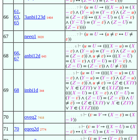
−
𝑣
) ↔ (
𝑍
−
𝑈
) = (
𝑍
−
𝑣
)))
⊢
(
𝑢
=
𝑈
→ (((
𝑋
−
𝑢
) = (
𝑋
. . . . . . 7
61
,
−
𝑣
) ∧ (
𝑌
−
𝑢
) = (
𝑌
−
𝑣
) ∧ (
𝑍
−
𝑢
)
66
63
,
3anbi123d
= (
𝑍
−
𝑣
)) ↔ ((
𝑋
−
𝑈
) = (
𝑋
−
𝑣
)
1464
65
∧ (
𝑌
−
𝑈
) = (
𝑌
−
𝑣
) ∧ (
𝑍
−
𝑈
) =
(
𝑍
−
𝑣
))))
⊢
(
𝑢
=
𝑈
→ (
𝑢
≠
𝑣
↔
𝑈
≠
. . . . . . 7
67
neeq1
3020
𝑣
))
⊢
(
𝑢
=
𝑈
→ ((((
𝑋
−
𝑢
) = (
𝑋
. . . . . 6
−
𝑣
) ∧ (
𝑌
−
𝑢
) = (
𝑌
−
𝑣
) ∧ (
𝑍
−
𝑢
)
66
,
68
anbi12d
= (
𝑍
−
𝑣
)) ∧
𝑢
≠
𝑣
) ↔ (((
𝑋
−
𝑈
)
643
67
= (
𝑋
−
𝑣
) ∧ (
𝑌
−
𝑈
) = (
𝑌
−
𝑣
) ∧
(
𝑍
−
𝑈
) = (
𝑍
−
𝑣
)) ∧
𝑈
≠
𝑣
)))
⊢
(
𝑢
=
𝑈
→ (((((
𝑋
−
𝑢
) = (
𝑋
. . . . 5
−
𝑣
) ∧ (
𝑌
−
𝑢
) = (
𝑌
−
𝑣
) ∧ (
𝑍
−
𝑢
)
= (
𝑍
−
𝑣
)) ∧
𝑢
≠
𝑣
) → (
𝑍
∈ (
𝑋
𝐼
𝑌
)
∨
𝑋
∈ (
𝑍
𝐼
𝑌
) ∨
𝑌
∈ (
𝑋
𝐼
𝑍
))) ↔
69
68
imbi1d
344
((((
𝑋
−
𝑈
) = (
𝑋
−
𝑣
) ∧ (
𝑌
−
𝑈
) =
(
𝑌
−
𝑣
) ∧ (
𝑍
−
𝑈
) = (
𝑍
−
𝑣
)) ∧
𝑈
≠
𝑣
) → (
𝑍
∈ (
𝑋
𝐼
𝑌
) ∨
𝑋
∈ (
𝑍
𝐼
𝑌
)
∨
𝑌
∈ (
𝑋
𝐼
𝑍
)))))
⊢
(
𝑣
=
𝑉
→ (
𝑋
−
𝑣
) = (
𝑋
. . . . . . . . 9
70
oveq2
7418
−
𝑉
))
⊢
(
𝑣
=
𝑉
→ ((
𝑋
−
𝑈
) = (
𝑋
. . . . . . . 8
71
70
eqeq2d
2774
−
𝑣
) ↔ (
𝑋
−
𝑈
) = (
𝑋
−
𝑉
)))
⊢
(
𝑣
=
𝑉
→ (
𝑌
−
𝑣
) = (
𝑌
. . . . . . . . 9