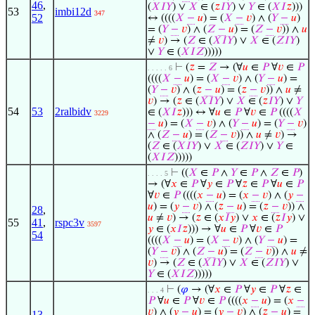
46
,
(
𝑋
𝐼
𝑌
) ∨
𝑋
∈ (
𝑧
𝐼
𝑌
) ∨
𝑌
∈ (
𝑋
𝐼
𝑧
)))
53
imbi12d
347
52
↔ ((((
𝑋
−
𝑢
) = (
𝑋
−
𝑣
) ∧ (
𝑌
−
𝑢
)
= (
𝑌
−
𝑣
) ∧ (
𝑍
−
𝑢
) = (
𝑍
−
𝑣
)) ∧
𝑢
≠
𝑣
) → (
𝑍
∈ (
𝑋
𝐼
𝑌
) ∨
𝑋
∈ (
𝑍
𝐼
𝑌
)
∨
𝑌
∈ (
𝑋
𝐼
𝑍
)))))
⊢
(
𝑧
=
𝑍
→ (∀
𝑢
∈
𝑃
∀
𝑣
∈
𝑃
. . . . . 6
((((
𝑋
−
𝑢
) = (
𝑋
−
𝑣
) ∧ (
𝑌
−
𝑢
) =
(
𝑌
−
𝑣
) ∧ (
𝑧
−
𝑢
) = (
𝑧
−
𝑣
)) ∧
𝑢
≠
𝑣
) → (
𝑧
∈ (
𝑋
𝐼
𝑌
) ∨
𝑋
∈ (
𝑧
𝐼
𝑌
) ∨
𝑌
54
53
2ralbidv
∈ (
𝑋
𝐼
𝑧
))) ↔ ∀
𝑢
∈
𝑃
∀
𝑣
∈
𝑃
((((
𝑋
3229
−
𝑢
) = (
𝑋
−
𝑣
) ∧ (
𝑌
−
𝑢
) = (
𝑌
−
𝑣
)
∧ (
𝑍
−
𝑢
) = (
𝑍
−
𝑣
)) ∧
𝑢
≠
𝑣
) →
(
𝑍
∈ (
𝑋
𝐼
𝑌
) ∨
𝑋
∈ (
𝑍
𝐼
𝑌
) ∨
𝑌
∈
(
𝑋
𝐼
𝑍
)))))
⊢
((
𝑋
∈
𝑃
∧
𝑌
∈
𝑃
∧
𝑍
∈
𝑃
)
. . . . 5
→ (∀
𝑥
∈
𝑃
∀
𝑦
∈
𝑃
∀
𝑧
∈
𝑃
∀
𝑢
∈
𝑃
∀
𝑣
∈
𝑃
((((
𝑥
−
𝑢
) = (
𝑥
−
𝑣
) ∧ (
𝑦
−
𝑢
) = (
𝑦
−
𝑣
) ∧ (
𝑧
−
𝑢
) = (
𝑧
−
𝑣
)) ∧
28
,
𝑢
≠
𝑣
) → (
𝑧
∈ (
𝑥
𝐼
𝑦
) ∨
𝑥
∈ (
𝑧
𝐼
𝑦
) ∨
55
41
,
rspc3v
3597
𝑦
∈ (
𝑥
𝐼
𝑧
))) → ∀
𝑢
∈
𝑃
∀
𝑣
∈
𝑃
54
((((
𝑋
−
𝑢
) = (
𝑋
−
𝑣
) ∧ (
𝑌
−
𝑢
) =
(
𝑌
−
𝑣
) ∧ (
𝑍
−
𝑢
) = (
𝑍
−
𝑣
)) ∧
𝑢
≠
𝑣
) → (
𝑍
∈ (
𝑋
𝐼
𝑌
) ∨
𝑋
∈ (
𝑍
𝐼
𝑌
) ∨
𝑌
∈ (
𝑋
𝐼
𝑍
)))))
⊢
(
𝜑
→ (∀
𝑥
∈
𝑃
∀
𝑦
∈
𝑃
∀
𝑧
∈
. . . 4
𝑃
∀
𝑢
∈
𝑃
∀
𝑣
∈
𝑃
((((
𝑥
−
𝑢
) = (
𝑥
−
𝑣
) ∧ (
𝑦
−
𝑢
) = (
𝑦
−
𝑣
) ∧ (
𝑧
−
𝑢
) =
13
,