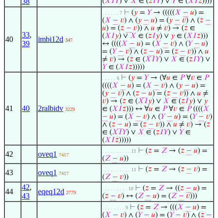
38
(
𝑋
𝐼
𝑌
) ∨
𝑋
∈ (
𝑧
𝐼
𝑌
) ∨
𝑌
∈ (
𝑋
𝐼
𝑧
))))
⊢
(
𝑦
=
𝑌
→ (((((
𝑋
−
𝑢
) =
. . . . . . 7
(
𝑋
−
𝑣
) ∧ (
𝑦
−
𝑢
) = (
𝑦
−
𝑣
) ∧ (
𝑧
−
𝑢
) = (
𝑧
−
𝑣
)) ∧
𝑢
≠
𝑣
) → (
𝑧
∈
33
,
(
𝑋
𝐼
𝑦
) ∨
𝑋
∈ (
𝑧
𝐼
𝑦
) ∨
𝑦
∈ (
𝑋
𝐼
𝑧
)))
40
imbi12d
347
39
↔ ((((
𝑋
−
𝑢
) = (
𝑋
−
𝑣
) ∧ (
𝑌
−
𝑢
)
= (
𝑌
−
𝑣
) ∧ (
𝑧
−
𝑢
) = (
𝑧
−
𝑣
)) ∧
𝑢
≠
𝑣
) → (
𝑧
∈ (
𝑋
𝐼
𝑌
) ∨
𝑋
∈ (
𝑧
𝐼
𝑌
) ∨
𝑌
∈ (
𝑋
𝐼
𝑧
)))))
⊢
(
𝑦
=
𝑌
→ (∀
𝑢
∈
𝑃
∀
𝑣
∈
𝑃
. . . . . 6
((((
𝑋
−
𝑢
) = (
𝑋
−
𝑣
) ∧ (
𝑦
−
𝑢
) =
(
𝑦
−
𝑣
) ∧ (
𝑧
−
𝑢
) = (
𝑧
−
𝑣
)) ∧
𝑢
≠
𝑣
) → (
𝑧
∈ (
𝑋
𝐼
𝑦
) ∨
𝑋
∈ (
𝑧
𝐼
𝑦
) ∨
𝑦
41
40
2ralbidv
∈ (
𝑋
𝐼
𝑧
))) ↔ ∀
𝑢
∈
𝑃
∀
𝑣
∈
𝑃
((((
𝑋
3229
−
𝑢
) = (
𝑋
−
𝑣
) ∧ (
𝑌
−
𝑢
) = (
𝑌
−
𝑣
)
∧ (
𝑧
−
𝑢
) = (
𝑧
−
𝑣
)) ∧
𝑢
≠
𝑣
) → (
𝑧
∈ (
𝑋
𝐼
𝑌
) ∨
𝑋
∈ (
𝑧
𝐼
𝑌
) ∨
𝑌
∈
(
𝑋
𝐼
𝑧
)))))
⊢
(
𝑧
=
𝑍
→ (
𝑧
−
𝑢
) =
. . . . . . . . . . 11
42
oveq1
7417
(
𝑍
−
𝑢
))
⊢
(
𝑧
=
𝑍
→ (
𝑧
−
𝑣
) =
. . . . . . . . . . 11
43
oveq1
7417
(
𝑍
−
𝑣
))
42
,
⊢
(
𝑧
=
𝑍
→ ((
𝑧
−
𝑢
) =
. . . . . . . . . 10
44
eqeq12d
2779
43
(
𝑧
−
𝑣
) ↔ (
𝑍
−
𝑢
) = (
𝑍
−
𝑣
)))
⊢
(
𝑧
=
𝑍
→ (((
𝑋
−
𝑢
) =
. . . . . . . . 9
(
𝑋
−
𝑣
) ∧ (
𝑌
−
𝑢
) = (
𝑌
−
𝑣
) ∧ (
𝑧
−