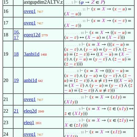
15
axtgupdim2ALTV.z
⊢
(
𝜑
→
𝑍
∈
𝑃
)
. . . . 5
⊢
(
𝑥
=
𝑋
→ (
𝑥
−
𝑢
) =
. . . . . . . . . . 11
16
oveq1
7417
(
𝑋
−
𝑢
))
⊢
(
𝑥
=
𝑋
→ (
𝑥
−
𝑣
) =
. . . . . . . . . . 11
17
oveq1
7417
(
𝑋
−
𝑣
))
16
,
⊢
(
𝑥
=
𝑋
→ ((
𝑥
−
𝑢
) =
. . . . . . . . . 10
18
eqeq12d
2779
17
(
𝑥
−
𝑣
) ↔ (
𝑋
−
𝑢
) = (
𝑋
−
𝑣
)))
⊢
(
𝑥
=
𝑋
→ (((
𝑥
−
𝑢
) =
. . . . . . . . 9
(
𝑥
−
𝑣
) ∧ (
𝑦
−
𝑢
) = (
𝑦
−
𝑣
) ∧ (
𝑧
−
19
18
3anbi1d
𝑢
) = (
𝑧
−
𝑣
)) ↔ ((
𝑋
−
𝑢
) = (
𝑋
−
1468
𝑣
) ∧ (
𝑦
−
𝑢
) = (
𝑦
−
𝑣
) ∧ (
𝑧
−
𝑢
) =
(
𝑧
−
𝑣
))))
⊢
(
𝑥
=
𝑋
→ ((((
𝑥
−
𝑢
) =
. . . . . . . 8
(
𝑥
−
𝑣
) ∧ (
𝑦
−
𝑢
) = (
𝑦
−
𝑣
) ∧ (
𝑧
−
20
19
anbi1d
𝑢
) = (
𝑧
−
𝑣
)) ∧
𝑢
≠
𝑣
) ↔ (((
𝑋
−
𝑢
)
642
= (
𝑋
−
𝑣
) ∧ (
𝑦
−
𝑢
) = (
𝑦
−
𝑣
) ∧ (
𝑧
−
𝑢
) = (
𝑧
−
𝑣
)) ∧
𝑢
≠
𝑣
)))
⊢
(
𝑥
=
𝑋
→ (
𝑥
𝐼
𝑦
) =
. . . . . . . . . 10
21
oveq1
7417
(
𝑋
𝐼
𝑦
))
⊢
(
𝑥
=
𝑋
→ (
𝑧
∈ (
𝑥
𝐼
𝑦
) ↔
. . . . . . . . 9
22
21
eleq2d
2849
𝑧
∈ (
𝑋
𝐼
𝑦
)))
⊢
(
𝑥
=
𝑋
→ (
𝑥
∈ (
𝑧
𝐼
𝑦
) ↔
. . . . . . . . 9
23
eleq1
2851
𝑋
∈ (
𝑧
𝐼
𝑦
)))
⊢
(
𝑥
=
𝑋
→ (
𝑥
𝐼
𝑧
) =
. . . . . . . . . 10
24
oveq1
7417