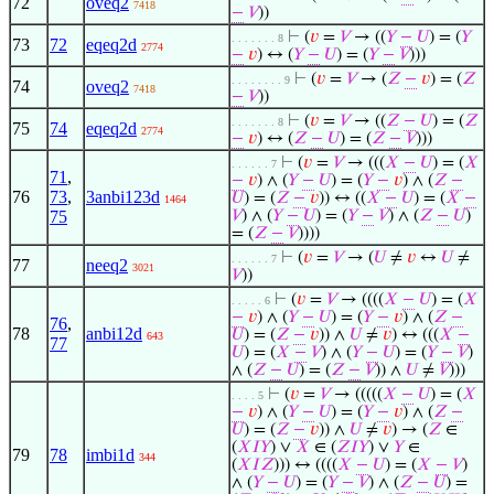
72
oveq2
7418
−
𝑉
))
⊢
(
𝑣
=
𝑉
→ ((
𝑌
−
𝑈
) = (
𝑌
. . . . . . . 8
73
72
eqeq2d
2774
−
𝑣
) ↔ (
𝑌
−
𝑈
) = (
𝑌
−
𝑉
)))
⊢
(
𝑣
=
𝑉
→ (
𝑍
−
𝑣
) = (
𝑍
. . . . . . . . 9
74
oveq2
7418
−
𝑉
))
⊢
(
𝑣
=
𝑉
→ ((
𝑍
−
𝑈
) = (
𝑍
. . . . . . . 8
75
74
eqeq2d
2774
−
𝑣
) ↔ (
𝑍
−
𝑈
) = (
𝑍
−
𝑉
)))
⊢
(
𝑣
=
𝑉
→ (((
𝑋
−
𝑈
) = (
𝑋
. . . . . . 7
71
,
−
𝑣
) ∧ (
𝑌
−
𝑈
) = (
𝑌
−
𝑣
) ∧ (
𝑍
−
76
73
,
3anbi123d
𝑈
) = (
𝑍
−
𝑣
)) ↔ ((
𝑋
−
𝑈
) = (
𝑋
−
1464
75
𝑉
) ∧ (
𝑌
−
𝑈
) = (
𝑌
−
𝑉
) ∧ (
𝑍
−
𝑈
)
= (
𝑍
−
𝑉
))))
⊢
(
𝑣
=
𝑉
→ (
𝑈
≠
𝑣
↔
𝑈
≠
. . . . . . 7
77
neeq2
3021
𝑉
))
⊢
(
𝑣
=
𝑉
→ ((((
𝑋
−
𝑈
) = (
𝑋
. . . . . 6
−
𝑣
) ∧ (
𝑌
−
𝑈
) = (
𝑌
−
𝑣
) ∧ (
𝑍
−
76
,
78
anbi12d
𝑈
) = (
𝑍
−
𝑣
)) ∧
𝑈
≠
𝑣
) ↔ (((
𝑋
−
643
77
𝑈
) = (
𝑋
−
𝑉
) ∧ (
𝑌
−
𝑈
) = (
𝑌
−
𝑉
)
∧ (
𝑍
−
𝑈
) = (
𝑍
−
𝑉
)) ∧
𝑈
≠
𝑉
)))
⊢
(
𝑣
=
𝑉
→ (((((
𝑋
−
𝑈
) = (
𝑋
. . . . 5
−
𝑣
) ∧ (
𝑌
−
𝑈
) = (
𝑌
−
𝑣
) ∧ (
𝑍
−
𝑈
) = (
𝑍
−
𝑣
)) ∧
𝑈
≠
𝑣
) → (
𝑍
∈
(
𝑋
𝐼
𝑌
) ∨
𝑋
∈ (
𝑍
𝐼
𝑌
) ∨
𝑌
∈
79
78
imbi1d
344
(
𝑋
𝐼
𝑍
))) ↔ ((((
𝑋
−
𝑈
) = (
𝑋
−
𝑉
)
∧ (
𝑌
−
𝑈
) = (
𝑌
−
𝑉
) ∧ (
𝑍
−
𝑈
) =