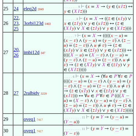
(
𝑋
𝐼
𝑧
))
⊢
(
𝑥
=
𝑋
→ (
𝑦
∈ (
𝑥
𝐼
𝑧
) ↔
. . . . . . . . 9
25
24
eleq2d
2849
𝑦
∈ (
𝑋
𝐼
𝑧
)))
22
,
⊢
(
𝑥
=
𝑋
→ ((
𝑧
∈ (
𝑥
𝐼
𝑦
) ∨
. . . . . . . 8
26
23
,
3orbi123d
𝑥
∈ (
𝑧
𝐼
𝑦
) ∨
𝑦
∈ (
𝑥
𝐼
𝑧
)) ↔ (
𝑧
∈
1463
25
(
𝑋
𝐼
𝑦
) ∨
𝑋
∈ (
𝑧
𝐼
𝑦
) ∨
𝑦
∈ (
𝑋
𝐼
𝑧
))))
⊢
(
𝑥
=
𝑋
→ (((((
𝑥
−
𝑢
) =
. . . . . . 7
(
𝑥
−
𝑣
) ∧ (
𝑦
−
𝑢
) = (
𝑦
−
𝑣
) ∧ (
𝑧
−
𝑢
) = (
𝑧
−
𝑣
)) ∧
𝑢
≠
𝑣
) → (
𝑧
∈
20
,
(
𝑥
𝐼
𝑦
) ∨
𝑥
∈ (
𝑧
𝐼
𝑦
) ∨
𝑦
∈ (
𝑥
𝐼
𝑧
))) ↔
27
imbi12d
347
26
((((
𝑋
−
𝑢
) = (
𝑋
−
𝑣
) ∧ (
𝑦
−
𝑢
) =
(
𝑦
−
𝑣
) ∧ (
𝑧
−
𝑢
) = (
𝑧
−
𝑣
)) ∧
𝑢
≠
𝑣
) → (
𝑧
∈ (
𝑋
𝐼
𝑦
) ∨
𝑋
∈ (
𝑧
𝐼
𝑦
) ∨
𝑦
∈ (
𝑋
𝐼
𝑧
)))))
⊢
(
𝑥
=
𝑋
→ (∀
𝑢
∈
𝑃
∀
𝑣
∈
𝑃
. . . . . 6
((((
𝑥
−
𝑢
) = (
𝑥
−
𝑣
) ∧ (
𝑦
−
𝑢
) = (
𝑦
−
𝑣
) ∧ (
𝑧
−
𝑢
) = (
𝑧
−
𝑣
)) ∧
𝑢
≠
𝑣
)
→ (
𝑧
∈ (
𝑥
𝐼
𝑦
) ∨
𝑥
∈ (
𝑧
𝐼
𝑦
) ∨
𝑦
∈
28
27
2ralbidv
3229
(
𝑥
𝐼
𝑧
))) ↔ ∀
𝑢
∈
𝑃
∀
𝑣
∈
𝑃
((((
𝑋
−
𝑢
) = (
𝑋
−
𝑣
) ∧ (
𝑦
−
𝑢
) = (
𝑦
−
𝑣
) ∧
(
𝑧
−
𝑢
) = (
𝑧
−
𝑣
)) ∧
𝑢
≠
𝑣
) → (
𝑧
∈
(
𝑋
𝐼
𝑦
) ∨
𝑋
∈ (
𝑧
𝐼
𝑦
) ∨
𝑦
∈ (
𝑋
𝐼
𝑧
)))))
⊢
(
𝑦
=
𝑌
→ (
𝑦
−
𝑢
) =
. . . . . . . . . . 11
29
oveq1
7417
(
𝑌
−
𝑢
))
⊢
(
𝑦
=
𝑌
→ (
𝑦
−
𝑣
) =
. . . . . . . . . . 11
30
oveq1
7417
(
𝑌
−
𝑣
))