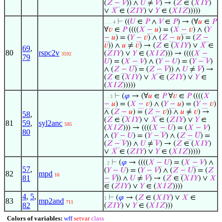
(
𝑍
−
𝑉
)) ∧
𝑈
≠
𝑉
) → (
𝑍
∈ (
𝑋
𝐼
𝑌
)
∨
𝑋
∈ (
𝑍
𝐼
𝑌
) ∨
𝑌
∈ (
𝑋
𝐼
𝑍
)))))
⊢
((
𝑈
∈
𝑃
∧
𝑉
∈
𝑃
) → (∀
𝑢
∈
𝑃
. . . 4
∀
𝑣
∈
𝑃
((((
𝑋
−
𝑢
) = (
𝑋
−
𝑣
) ∧ (
𝑌
−
𝑢
) = (
𝑌
−
𝑣
) ∧ (
𝑍
−
𝑢
) = (
𝑍
−
𝑣
)) ∧
𝑢
≠
𝑣
) → (
𝑍
∈ (
𝑋
𝐼
𝑌
) ∨
𝑋
∈
69
,
80
rspc2v
(
𝑍
𝐼
𝑌
) ∨
𝑌
∈ (
𝑋
𝐼
𝑍
))) → ((((
𝑋
−
3592
79
𝑈
) = (
𝑋
−
𝑉
) ∧ (
𝑌
−
𝑈
) = (
𝑌
−
𝑉
)
∧ (
𝑍
−
𝑈
) = (
𝑍
−
𝑉
)) ∧
𝑈
≠
𝑉
) →
(
𝑍
∈ (
𝑋
𝐼
𝑌
) ∨
𝑋
∈ (
𝑍
𝐼
𝑌
) ∨
𝑌
∈
(
𝑋
𝐼
𝑍
)))))
⊢
(
𝜑
→ (∀
𝑢
∈
𝑃
∀
𝑣
∈
𝑃
((((
𝑋
. . 3
−
𝑢
) = (
𝑋
−
𝑣
) ∧ (
𝑌
−
𝑢
) = (
𝑌
−
𝑣
)
∧ (
𝑍
−
𝑢
) = (
𝑍
−
𝑣
)) ∧
𝑢
≠
𝑣
) →
58
,
(
𝑍
∈ (
𝑋
𝐼
𝑌
) ∨
𝑋
∈ (
𝑍
𝐼
𝑌
) ∨
𝑌
∈
81
59
,
syl2anc
595
(
𝑋
𝐼
𝑍
))) → ((((
𝑋
−
𝑈
) = (
𝑋
−
𝑉
)
80
∧ (
𝑌
−
𝑈
) = (
𝑌
−
𝑉
) ∧ (
𝑍
−
𝑈
) =
(
𝑍
−
𝑉
)) ∧
𝑈
≠
𝑉
) → (
𝑍
∈ (
𝑋
𝐼
𝑌
)
∨
𝑋
∈ (
𝑍
𝐼
𝑌
) ∨
𝑌
∈ (
𝑋
𝐼
𝑍
)))))
⊢
(
𝜑
→ ((((
𝑋
−
𝑈
) = (
𝑋
−
𝑉
) ∧
. 2
57
,
(
𝑌
−
𝑈
) = (
𝑌
−
𝑉
) ∧ (
𝑍
−
𝑈
) = (
𝑍
82
mpd
16
81
−
𝑉
)) ∧
𝑈
≠
𝑉
) → (
𝑍
∈ (
𝑋
𝐼
𝑌
) ∨
𝑋
∈ (
𝑍
𝐼
𝑌
) ∨
𝑌
∈ (
𝑋
𝐼
𝑍
))))
4
,
5
,
⊢
(
𝜑
→ (
𝑍
∈ (
𝑋
𝐼
𝑌
) ∨
𝑋
∈
1
83
mp2and
711
82
(
𝑍
𝐼
𝑌
) ∨
𝑌
∈ (
𝑋
𝐼
𝑍
)))
Colors of variables:
wff
setvar
class