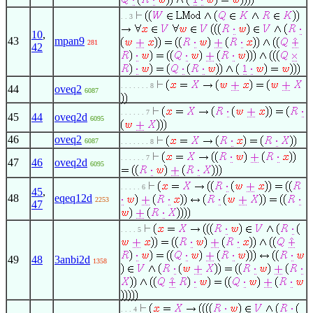
. . 3
10
,
43
mpan9
281
42
. . . . . . . 8
44
oveq2
6087
. . . . . . 7
45
44
oveq2d
6095
46
oveq2
6087
. . . . . . . 8
. . . . . . 7
47
46
oveq2d
6095
. . . . . 6
45
,
48
eqeq12d
2253
47
. . . . 5
49
48
3anbi2d
1358
. . . 4