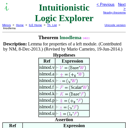
Intuitionistic
< Previous
Next
>
Nearby theorems
Logic Explorer
Mirrors
>
Home
>
ILE Home
>
Th. List
>
Unicode version
lmodlema
Theorem
lmodlema
14611
Description:
Lemma for properties of a left module. (Contributed
by NM, 8-Dec-2013.) (Revised by Mario Carneiro, 19-Jun-2014.)
Hypotheses
Ref
Expression
islmod.v
islmod.a
islmod.s
islmod.f
Scalar
islmod.k
islmod.p
islmod.t
islmod.u
Assertion
Ref
Expression