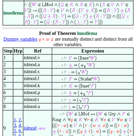
lmodlema
Proof of Theorem
lmodlema
Dummy variables
are mutually distinct and distinct from all
other variables.
Step
Hyp
Ref
Expression
1
islmod.v
. . . . . 6
2
islmod.a
. . . . . 6
3
islmod.s
. . . . . 6
4
islmod.f
Scalar
. . . . . 6
5
islmod.k
. . . . . 6
6
islmod.p
. . . . . 6
7
islmod.t
. . . . . 6
8
islmod.u
. . . . . 6
. . . . 5
1
,
2
,
3
,
4
,
9
islmod
14610
5
,
6
,