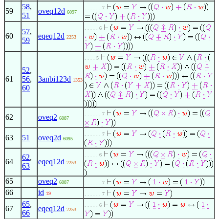
58
,
. . . . . . 7
59
oveq12d
6097
51
. . . . . 6
57
,
60
eqeq12d
2253
59
. . . . 5
52
,
61
56
,
3anbi123d
1353
60
. . . . . . 7
62
oveq2
6087
. . . . . . 7
63
51
oveq2d
6095
. . . . . 6
62
,
64
eqeq12d
2253
63
65
oveq2
6087
. . . . . . 7
66
id
19
. . . . . . 7
65
,
. . . . . 6
67
eqeq12d
2253
66