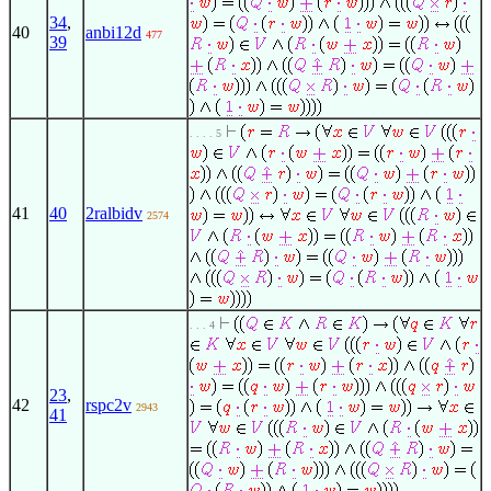
34
,
40
anbi12d
477
39
. . . . 5
41
40
2ralbidv
2574
. . . 4
23
,
42
rspc2v
2943
41