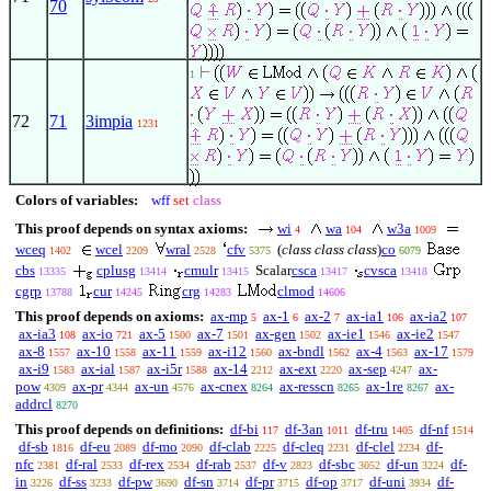
70
1
72
71
3impia
1231
Colors of variables:
wff
set
class
This proof depends on syntax axioms:
wi
wa
w3a
4
104
1009
wceq
wcel
wral
cfv
(
class class class
)
co
1402
2209
2528
5375
6079
cbs
cplusg
cmulr
Scalar
csca
cvsca
13335
13414
13415
13417
13418
cgrp
cur
crg
clmod
13788
14245
14283
14606
This proof depends on axioms:
ax-mp
ax-1
ax-2
ax-ia1
ax-ia2
5
6
7
106
107
ax-ia3
ax-io
ax-5
ax-7
ax-gen
ax-ie1
ax-ie2
108
721
1500
1501
1502
1546
1547
ax-8
ax-10
ax-11
ax-i12
ax-bndl
ax-4
ax-17
1557
1558
1559
1560
1562
1563
1579
ax-i9
ax-ial
ax-i5r
ax-14
ax-ext
ax-sep
ax-
1583
1587
1588
2212
2220
4247
pow
ax-pr
ax-un
ax-cnex
ax-resscn
ax-1re
ax-
4309
4344
4576
8264
8265
8267
addrcl
8270
This proof depends on definitions:
df-bi
df-3an
df-tru
df-nf
117
1011
1405
1514
df-sb
df-eu
df-mo
df-clab
df-cleq
df-clel
df-
1816
2089
2090
2225
2231
2234
nfc
df-ral
df-rex
df-rab
df-v
df-sbc
df-un
df-
2381
2533
2534
2537
2823
3052
3224
in
df-ss
df-pw
df-sn
df-pr
df-op
df-uni
df-
3226
3233
3690
3714
3715
3717
3934