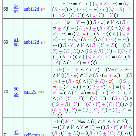
. . . . 5
64
,
68
anbi12d
477
67
. . . 4
61
,
69
anbi12d
477
68
. . 3
50
,
70
rspc2v
2943
69
. 2
43
,
71
syl5com
29