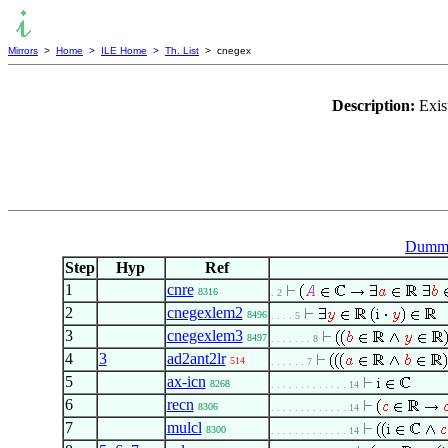
Mirrors
>
Home
>
ILE Home
>
Th. List
> cnegex
Description:
Exis
Dummy
Step
Hyp
Ref
1
cnre
8316
. 2
2
cnegexlem2
8496
. . . . 5
3
cnegexlem3
8497
. . . . . . . 8
4
3
ad2ant2lr
514
. . . . . . 7
5
ax-icn
8268
. . . . . . . . . . . . . 14
6
recn
8306
. . . . . . . . . . . . . 14
7
mulcl
8300
. . . . . . . . . . . . . 14