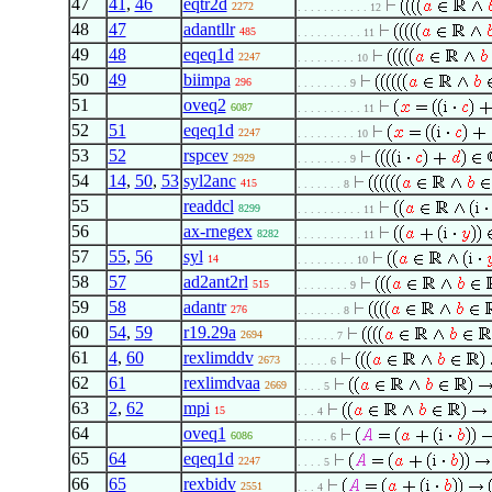
47
41
,
46
eqtr2d
2272
. . . . . . . . . . . 12
48
47
adantllr
485
. . . . . . . . . . 11
49
48
eqeq1d
2247
. . . . . . . . . 10
50
49
biimpa
296
. . . . . . . . 9
51
oveq2
6087
. . . . . . . . . . 11
52
51
eqeq1d
2247
. . . . . . . . . 10
53
52
rspcev
2929
. . . . . . . . 9
54
14
,
50
,
53
syl2anc
415
. . . . . . . 8
55
readdcl
8299
. . . . . . . . . . 11
56
ax-rnegex
8282
. . . . . . . . . . 11
57
55
,
56
syl
14
. . . . . . . . . 10
58
57
ad2ant2rl
515
. . . . . . . . 9
59
58
adantr
276
. . . . . . . 8
60
54
,
59
r19.29a
2694
. . . . . . 7
61
4
,
60
rexlimddv
2673
. . . . . 6
62
61
rexlimdvaa
2669
. . . . 5
63
2
,
62
mpi
15
. . . 4
64
oveq1
6086
. . . . . 6
65
64
eqeq1d
2247
. . . . 5
66
65
rexbidv
2551
. . . 4