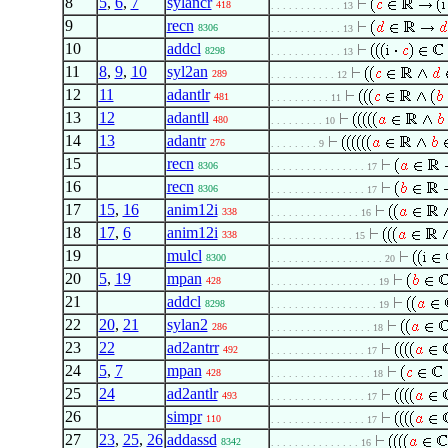
8
5
,
6
,
7
sylancr
418
. . . . . . . . . . . . 13
9
recn
8306
. . . . . . . . . . . . 13
10
addcl
8298
. . . . . . . . . . . . 13
11
8
,
9
,
10
syl2an
289
. . . . . . . . . . . 12
12
11
adantlr
481
. . . . . . . . . . 11
13
12
adantll
480
. . . . . . . . . 10
14
13
adantr
276
. . . . . . . . 9
15
recn
8306
. . . . . . . . . . . . . . . . 17
16
recn
8306
. . . . . . . . . . . . . . . . 17
17
15
,
16
anim12i
338
. . . . . . . . . . . . . . . 16
18
17
,
6
anim12i
338
. . . . . . . . . . . . . . 15
19
mulcl
8300
. . . . . . . . . . . . . . . . . . . 20
20
5
,
19
mpan
428
. . . . . . . . . . . . . . . . . . 19
21
addcl
8298
. . . . . . . . . . . . . . . . . . 19
22
20
,
21
sylan2
286
. . . . . . . . . . . . . . . . . 18
23
22
ad2antrr
492
. . . . . . . . . . . . . . . . 17
24
5
,
7
mpan
428
. . . . . . . . . . . . . . . . . 18
25
24
ad2antlr
493
. . . . . . . . . . . . . . . . 17
26
simpr
110
. . . . . . . . . . . . . . . . 17
27
23
,
25
,
26
addassd
8342
. . . . . . . . . . . . . . . 16