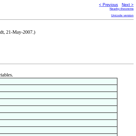
< Previous
Next >
Nearby theorems
Unicode version
idt, 21-May-2007.)
riables.