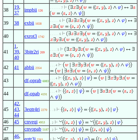
19
,
. . . . . . 7
38
impbii
126
37
. . . . . 6
39
38
exbii
1658
. . . . . 6
40
exrot3
1742
1
,
. . . . 5
41
39
,
3bitr2ri
209
40
. . . 4
42
41
abbii
2354
. . . 4
43
df-oprab
6083
. . . 4
44
df-opab
4191
42
,
45
43
,
3eqtr4ri
2270
. . 3
44
46
45
cnveqi
4953
. 2
47
cnvopab
5187
. 2
46
,
48
eqtr3i
2261
1