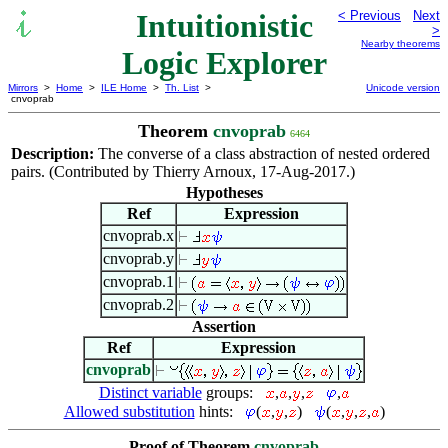
Intuitionistic
< Previous
Next
>
Nearby theorems
Logic Explorer
Mirrors
>
Home
>
ILE Home
>
Th. List
>
Unicode version
cnvoprab
Theorem
cnvoprab
6464
Description:
The converse of a class abstraction of nested ordered
pairs. (Contributed by Thierry Arnoux, 17-Aug-2017.)
Hypotheses
Ref
Expression
cnvoprab.x
cnvoprab.y
cnvoprab.1
cnvoprab.2
Assertion
Ref
Expression
cnvoprab
Distinct variable
groups:
,
,
,
,
Allowed substitution
hints:
(
,
,
)
(
,
,
,
)
Proof of Theorem
cnvoprab