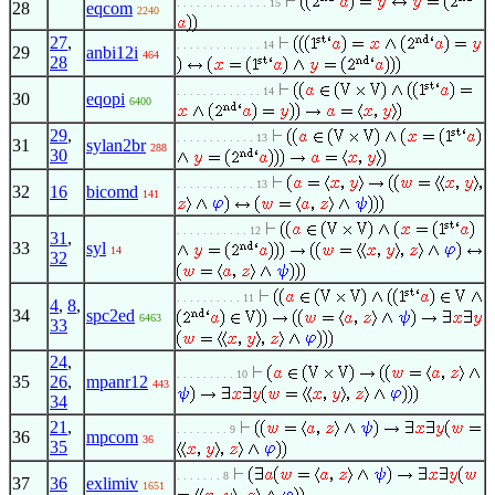
. . . . . . . . . . . . . . 15
28
eqcom
2240
27
,
. . . . . . . . . . . . . 14
29
anbi12i
464
28
. . . . . . . . . . . . . 14
30
eqopi
6400
29
,
. . . . . . . . . . . . 13
31
sylan2br
288
30
. . . . . . . . . . . . 13
32
16
bicomd
141
. . . . . . . . . . . 12
31
,
33
syl
14
32
. . . . . . . . . . 11
4
,
8
,
34
spc2ed
6463
33
24
,
. . . . . . . . . 10
35
26
,
mpanr12
443
34
21
,
. . . . . . . . 9
36
mpcom
36
35
. . . . . . . 8
37
36
exlimiv
1651