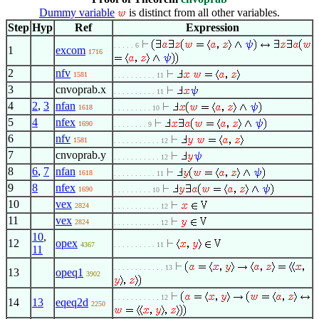
Dummy variable
is distinct from all other variables.
Step
Hyp
Ref
Expression
. . . . . 6
1
excom
1716
2
nfv
1581
. . . . . . . . . . 11
3
cnvoprab.x
. . . . . . . . . . 11
4
2
,
3
nfan
1618
. . . . . . . . . 10
5
4
nfex
1690
. . . . . . . . 9
6
nfv
1581
. . . . . . . . . . . 12
7
cnvoprab.y
. . . . . . . . . . . 12
8
6
,
7
nfan
1618
. . . . . . . . . . 11
9
8
nfex
1690
. . . . . . . . . 10
10
vex
2824
. . . . . . . . . . . 12
11
vex
2824
. . . . . . . . . . . 12
10
,
12
opex
4367
. . . . . . . . . . 11
11
. . . . . . . . . . . . 13
13
opeq1
3902
. . . . . . . . . . . 12
14
13
eqeq2d
2250