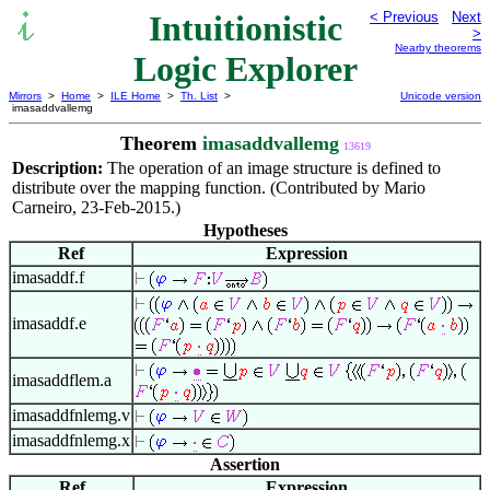
Intuitionistic
< Previous
Next
>
Nearby theorems
Logic Explorer
Mirrors
>
Home
>
ILE Home
>
Th. List
>
Unicode version
imasaddvallemg
Theorem
imasaddvallemg
13619
Description:
The operation of an image structure is defined to
distribute over the mapping function. (Contributed by Mario
Carneiro, 23-Feb-2015.)
Hypotheses
Ref
Expression
imasaddf.f
imasaddf.e
imasaddflem.a
imasaddfnlemg.v
imasaddfnlemg.x
Assertion
Ref
Expression