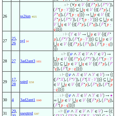
. . . . . . . 8
26
ss2iun
4025
. . . . . . 7
25
,
27
syl
14
26
. . . . . 6
28
27
3ad2ant3
1051
. . . . 5
17
,
29
sstrd
3258
28
. . . . 5
30
4
3ad2ant1
1049
29
,
. . . 4
31
sseqtrrd
3287
30