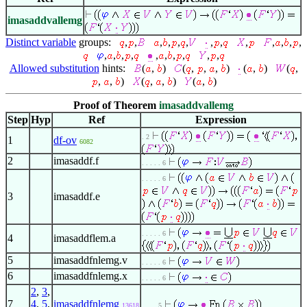
imasaddvallemg
Distinct variable
groups:
,
,
,
,
,
,
,
,
,
,
,
,
,
,
,
,
,
,
,
,
,
,
,
Allowed substitution
hints:
(
,
)
(
,
,
,
)
(
,
)
(
,
,
,
)
(
,
,
)
(
,
)
Proof of Theorem
imasaddvallemg
Step
Hyp
Ref
Expression
. 2
1
df-ov
6082
2
imasaddf.f
. . . . . 6
. . . . . 6
3
imasaddf.e
. . . . . 6
4
imasaddflem.a
5
imasaddfnlemg.v
. . . . . 6
6
imasaddfnlemg.x
. . . . . 6
2
,
3
,
7
4
,
5
,
imasaddfnlemg
13618
. . . . 5