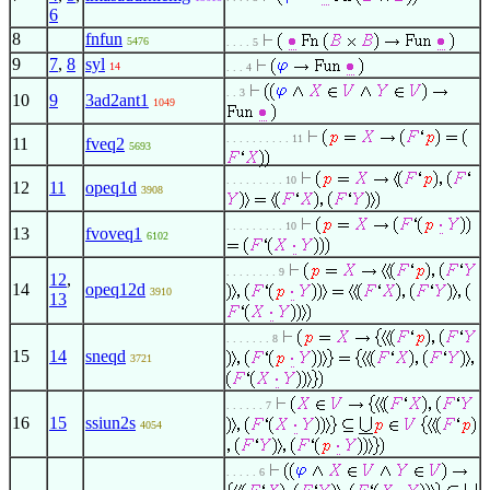
6
8
fnfun
5476
. . . . 5
9
7
,
8
syl
14
. . . 4
. . 3
10
9
3ad2ant1
1049
. . . . . . . . . . 11
11
fveq2
5693
. . . . . . . . . 10
12
11
opeq1d
3908
. . . . . . . . . 10
13
fvoveq1
6102
. . . . . . . . 9
12
,
14
opeq12d
3910
13
. . . . . . . 8
15
14
sneqd
3721
. . . . . . 7
16
15
ssiun2s
4054
. . . . . 6