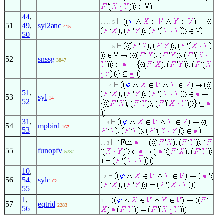
44
,
. . . . 5
51
49
,
syl2anc
415
50
. . . . 5
52
snssg
3847
. . . 4
51
,
53
syl
14
52
31
,
. . 3
54
mpbird
167
53
. . 3
55
funopfv
5737
10
,
. 2
56
54
,
sylc
62
55
1
,
1
57
eqtrid
2283
56