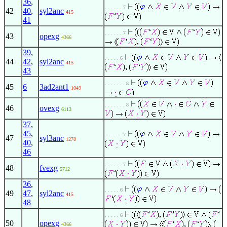
36
,
. . . . . . 7
42
40
,
syl2anc
415
41
. . . . . . 7
43
opexg
4366
39
,
. . . . . 6
44
42
,
syl2anc
415
43
. . . . . . . 8
45
6
3ad2ant1
1049
. . . . . . . 8
46
ovexg
6113
37
,
45
,
. . . . . . 7
47
syl3anc
1278
40
,
46
. . . . . . 7
48
fvexg
5712
36
,
. . . . . 6
49
47
,
syl2anc
415
48
. . . . . 6
50
opexg
4366