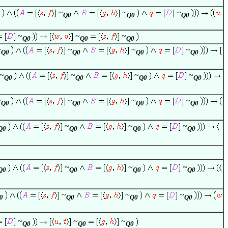
~
~
~
Q0
Q0
Q0
~
~
~
Q0
Q0
Q0
~
~
~
~
Q0
Q0
Q0
Q0
~
~
~
~
Q0
Q0
Q0
Q0
~
~
~
~
Q0
Q0
Q0
Q0
~
~
~
Q0
Q0
Q0
Q0
~
~
~
Q0
Q0
Q0
Q0
~
~
~
0
Q0
Q0
Q0
~
~
~
Q0
Q0
Q0