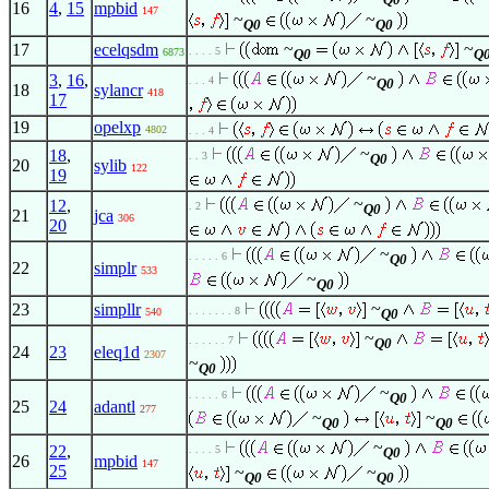
16
4
,
15
mpbid
147
~
~
Q0
Q0
~
~
17
ecelqsdm
. . . . 5
6873
Q0
Q
~
3
,
16
,
. . . 4
Q0
18
sylancr
418
17
19
opelxp
4802
. . . 4
~
18
,
. . 3
Q0
20
sylib
122
19
~
12
,
. 2
Q0
21
jca
306
20
~
. . . . . 6
Q0
22
simplr
533
~
Q0
~
23
simpllr
. . . . . . . 8
540
Q0
~
. . . . . . 7
Q0
24
23
eleq1d
2307
~
Q0
~
. . . . . 6
Q0
25
24
adantl
277
~
~
Q0
Q0
~
22
,
. . . . 5
Q0
26
mpbid
147
25
~
~
Q0
Q0