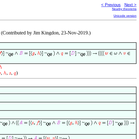
< Previous
Next >
Nearby theorems
Unicode version
. (Contributed by Jim Kingdon, 23-Nov-2019.)
~
~
~
Q0
Q0
Q0
,
,
,
)
~
~
~
~
Q0
Q0
Q0
Q0
~
~