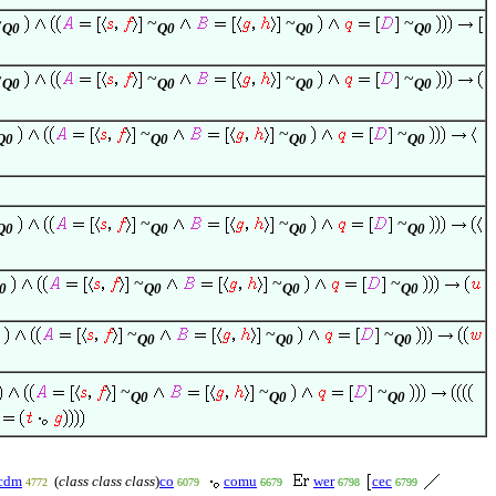
~
~
~
~
Q0
Q0
Q0
Q0
~
~
~
~
Q0
Q0
Q0
Q0
~
~
~
Q0
Q0
Q0
Q0
~
~
~
Q0
Q0
Q0
Q0
~
~
~
0
Q0
Q0
Q0
~
~
~
Q0
Q0
Q0
~
~
~
Q0
Q0
Q0
cdm
(
class class class
)
co
comu
wer
cec
4772
6079
6679
6798
6799