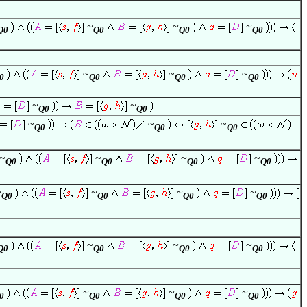
~
~
~
Q0
Q0
Q0
Q0
~
~
~
0
Q0
Q0
Q0
~
~
Q0
Q0
~
~
~
Q0
Q0
Q0
~
~
~
~
Q0
Q0
Q0
Q0
~
~
~
~
Q0
Q0
Q0
Q0
~
~
~
Q0
Q0
Q0
Q0
~
~
~
0
Q0
Q0
Q0