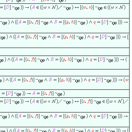
Q0
Q0
~
~
~
Q0
Q0
Q0
~
~
~
~
Q0
Q0
Q0
Q0
~
~
~
~
Q0
Q0
Q0
Q0
~
~
~
Q0
Q0
Q0
Q0
~
~
~
0
Q0
Q0
Q0
~
~
Q0
Q0
~
~
~
Q0
Q0
Q0
~
~
~
~
Q0
Q0
Q0
Q0
~
~
~
~
Q0
Q0
Q0
Q0