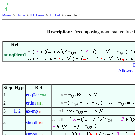
Mirrors
>
Home
>
ILE Home
>
Th. List
> nnnq0lem1
Description:
Decomposing nonnegative fracti
Ref
~
~
Q0
Q0
nnnq0lem1
D
Allowed 
Step
Hyp
Ref
~
1
enq0er
. . . . . 6
7796
Q0
~
~
2
erdm
. . . . . 6
6811
Q0
Q0
~
3
1
,
2
ax-mp
. . . . 5
5
Q0
~
. . . . . 6
Q0
4
simpll
531
~
Q0
~
5
simplll
. . . . . . . 8
539