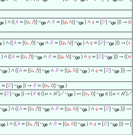
~
~
~
Q0
Q0
Q0
Q0
~
~
~
0
Q0
Q0
Q0
~
~
~
Q0
Q0
Q0
~
~
~
~
Q0
Q0
Q0
Q0
~
~
Q0
Q0
~
~
~
Q0
Q0
Q0
~
~
~
~
Q0
Q0
Q0
Q0
~
~
~
~
Q0
Q0
Q0
Q0