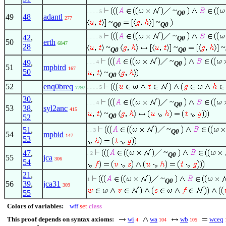
~
. . . . 5
Q0
49
48
adantl
277
~
~
Q0
Q0
~
42
,
. . . . 5
Q0
50
erth
6847
28
~
~
~
Q0
Q0
~
49
,
. . . 4
Q0
51
mpbird
167
50
~
Q0
52
enq0breq
. . . . 5
7797
30
,
~
. . . 4
Q0
53
38
,
syl2anc
415
~
Q0
52
~
51
,
. . 3
Q0
54
mpbid
147
53
~
47
,
. 2
Q0
55
jca
306
54
21
,
~
1
Q0
56
39
,
jca31
309
55
Colors of variables:
wff
set
class
This proof depends on syntax axioms:
wi
wa
wb
wceq
4
104
105