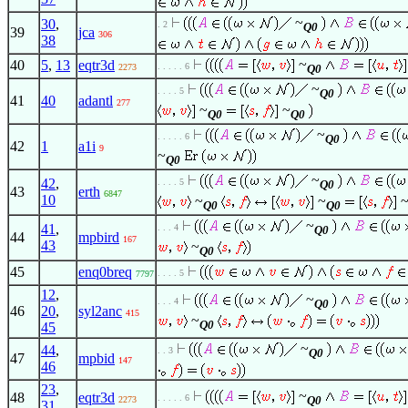
~
30
,
. 2
Q0
39
jca
306
38
~
40
5
,
13
eqtr3d
. . . . . 6
2273
Q0
~
. . . . 5
Q0
41
40
adantl
277
~
~
Q0
Q0
~
. . . . . 6
Q0
42
1
a1i
9
~
Q0
~
42
,
. . . . 5
Q0
43
erth
6847
10
~
~
Q0
Q0
~
41
,
. . . 4
Q0
44
mpbird
167
43
~
Q0
45
enq0breq
. . . . 5
7797
12
,
~
. . . 4
Q0
46
20
,
syl2anc
415
~
Q0
45
~
44
,
. . 3
Q0
47
mpbid
147
46
23
,
~
48
eqtr3d
. . . . . 6
Q0
2273
31