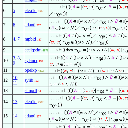
Q0
~
. . . . . . 7
Q0
6
5
eleq1d
2307
~
Q0
~
. . . . . 6
Q0
7
6
adantl
277
~
~
Q0
Q0
~
. . . . 5
Q0
8
4
,
7
mpbid
147
~
~
Q0
Q0
~
~
9
ecelqsdm
. . . . 5
6873
Q0
Q
~
3
,
8
,
. . . 4
Q0
10
sylancr
418
9
11
opelxp
4802
. . . 4
~
10
,
. . 3
Q0
12
sylib
122
11
~
13
simprll
. . . . . . . 8
543
Q0
~
. . . . . . 7
Q0
14
13
eleq1d
2307
~
Q0
~
. . . . . 6
Q0
15
14
adantl
277
~
~
Q0
Q0
~
. . . . 5
Q0