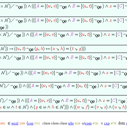
~
~
~
Q0
Q0
Q0
~
~
~
Q0
Q0
Q0
Q0
~
~
~
~
Q0
Q0
Q0
~
Q0
~
~
~
~
Q0
Q0
Q0
~
~
~
~
Q0
Q0
Q0
Q
~
~
~
~
Q0
Q0
Q0
Q0
~
~
~
~
Q0
Q0
Q0
Q0
wcel
cop
class class class
wbr
com
cxp
1402
2209
3711
4128
4735
4770