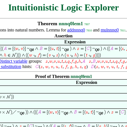
Intuitionistic Logic Explorer
Theorem
nnnq0lem1
7807
ons into natural numbers. Lemma for
addnnnq0
and
mulnnnq0
7810
7811
Assertion
Expression
~
~
~
Q0
Q0
Q0
istinct variable
groups:
,
,
,
,
,
,
,
,
,
,
,
,
,
,
,
,
,
,
,
,
substitution
hints:
(
,
,
,
,
,
,
,
,
,
)
(
,
,
,
,
,
,
Proof of Theorem
nnnq0lem1
Expression
~
~
~
Q0
Q0
Q0
~
~
~
~