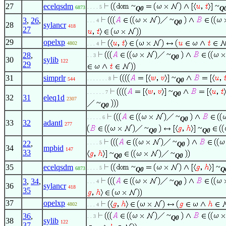
~
~
27
ecelqsdm
. . . . 5
6873
Q0
Q
~
3
,
26
,
. . . 4
Q0
28
sylancr
418
27
29
opelxp
4802
. . . 4
~
28
,
. . 3
Q0
30
sylib
122
29
~
31
simprlr
. . . . . . . 8
544
Q0
~
. . . . . . 7
Q0
32
31
eleq1d
2307
~
Q0
~
. . . . . 6
Q0
33
32
adantl
277
~
~
Q0
Q0
~
22
,
. . . . 5
Q0
34
mpbid
147
33
~
~
Q0
Q0
~
~
35
ecelqsdm
. . . . 5
6873
Q0
Q
~
3
,
34
,
. . . 4
Q0
36
sylancr
418
35
37
opelxp
4802
. . . 4
~
36
,
. . 3
Q0
38
sylib
122
37