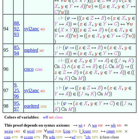
. . 3
88
,
94
92
,
syl2anc
415
93
85
,
. 2
95
mpbird
167
94
. . 3
96
cnco
15305
9
,
. 2
97
25
,
syl2anc
415
96
95
,
1
98
eqeltrrd
2316
97
Colors of variables:
wff
set
class
This proof depends on syntax axioms:
wi
wa
wb
4
104
105
wceq
wcel
wral
cop
cuni
cmpt
1402
2209
2528
3711
3933
4190
cxp
ccom
wfn
wf
cfv
(
class class
4770
4776
5370
5371
5375