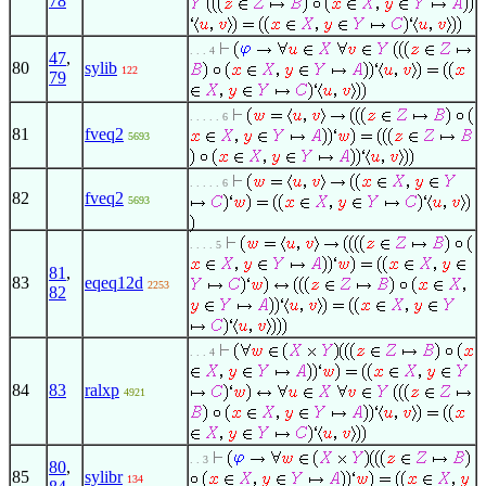
78
. . . 4
47
,
80
sylib
122
79
. . . . . 6
81
fveq2
5693
. . . . . 6
82
fveq2
5693
. . . . 5
81
,
83
eqeq12d
2253
82
. . . 4
84
83
ralxp
4921
. . 3
80
,
85
sylibr
134