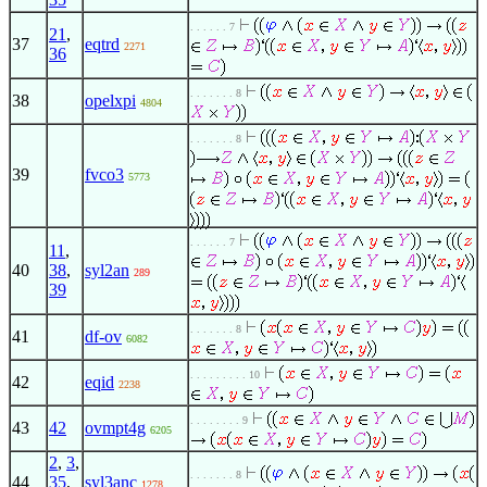
. . . . . . 7
21
,
37
eqtrd
2271
36
. . . . . . . 8
38
opelxpi
4804
. . . . . . . 8
39
fvco3
5773
. . . . . . 7
11
,
40
38
,
syl2an
289
39
. . . . . . . 8
41
df-ov
6082
. . . . . . . . . 10
42
eqid
2238
. . . . . . . . 9
43
42
ovmpt4g
6205
2
,
3
,
. . . . . . . 8
44
35
,
syl3anc
1278