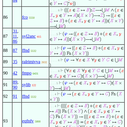
84
. . . . . 6
86
fco
5550
31
,
. . . . 5
87
11
,
syl2anc
415
86
. . . 4
88
87
ffnd
5532
. . . . . 6
89
35
ralrimivva
2632
. . . . . 6
90
42
fmpo
6431
89
,
. . . . 5
91
sylib
122
90
. . . 4
92
91
ffnd
5532
. . . 4
93
eqfnfv
5800