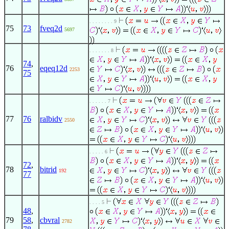
. . . . . . . . 9
75
73
fveq2d
5697
. . . . . . . 8
74
,
76
eqeq12d
2253
75
. . . . . . 7
77
76
ralbidv
2550
. . . . . 6
72
,
78
bitrid
192
77
. . . . 5
48
,
79
58
,
cbvral
2782