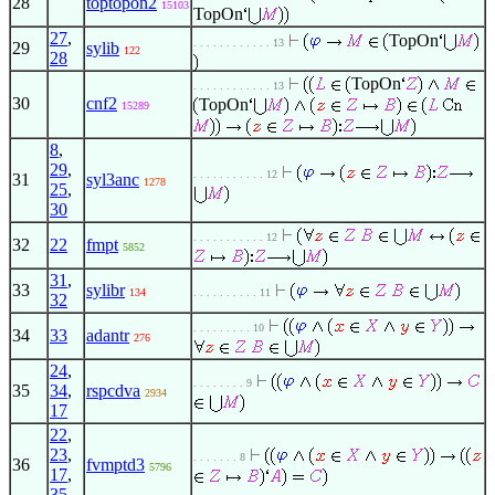
28
toptopon2
15103
TopOn
27
,
TopOn
. . . . . . . . . . . . 13
29
sylib
122
28
TopOn
. . . . . . . . . . . . 13
30
cnf2
TopOn
15289
8
,
29
,
. . . . . . . . . . . 12
31
syl3anc
1278
25
,
30
. . . . . . . . . . . 12
32
22
fmpt
5852
31
,
33
sylibr
134
. . . . . . . . . . 11
32
. . . . . . . . . 10
34
33
adantr
276
24
,
. . . . . . . . 9
35
34
,
rspcdva
2934
17
22
,
23
,
. . . . . . . 8
36
fvmptd3
5796
17
,
35