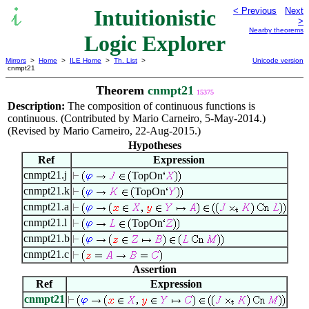
Intuitionistic
< Previous
Next
>
Nearby theorems
Logic Explorer
Mirrors
>
Home
>
ILE Home
>
Th. List
>
Unicode version
cnmpt21
Theorem
cnmpt21
15375
Description:
The composition of continuous functions is
continuous. (Contributed by Mario Carneiro, 5-May-2014.)
(Revised by Mario Carneiro, 22-Aug-2015.)
Hypotheses
Ref
Expression
cnmpt21.j
TopOn
cnmpt21.k
TopOn
cnmpt21.a
cnmpt21.l
TopOn
cnmpt21.b
cnmpt21.c
Assertion
Ref
Expression
cnmpt21