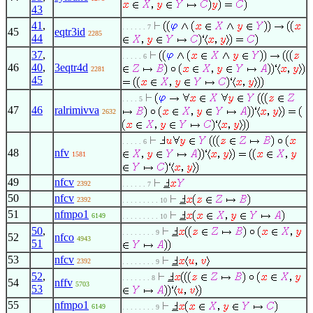
43
41
,
. . . . . . 7
45
eqtr3id
2285
44
37
,
. . . . . 6
46
40
,
3eqtr4d
2281
45
. . . . 5
47
46
ralrimivva
2632
. . . . . 6
48
nfv
1581
49
nfcv
2392
. . . . . . 7
50
nfcv
2392
. . . . . . . . . 10
51
nfmpo1
6149
. . . . . . . . . 10
50
,
. . . . . . . . 9
52
nfco
4943
51
53
nfcv
2392
. . . . . . . . 9
52
,
. . . . . . . 8
54
nffv
5703
53
55
nfmpo1
6149
. . . . . . . . 9