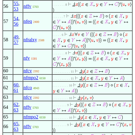
55
,
. . . . . . . 8
56
nffv
5703
53
. . . . . . 7
54
,
57
nfeq
2400
56
. . . . . 6
49
,
58
nfralxy
2588
57
. . . . . . . 8
59
nfv
1581
60
nfcv
2392
. . . . . . . . . . 11
61
nfmpo2
6150
. . . . . . . . . . 11
60
,
. . . . . . . . . 10
62
nfco
4943
61
63
nfcv
2392
. . . . . . . . . 10
62
,
. . . . . . . . 9
64
nffv
5703
63
65
nfmpo2
6150
. . . . . . . . . 10
65
,
. . . . . . . . 9
66
nffv
5703
63