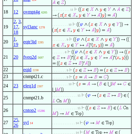
. . . . . . . . . . 11
18
12
ovmpt4g
6205
2
,
3
,
. . . . . . . . . 10
19
17
,
syl3anc
1278
18
1
,
. . . . . . . . 9
20
eqtr3id
2285
19
. . . . . . . 8
21
20
fveq2d
5697
22
eqid
2238
. . . . . . . . 9
23
cnmpt21.c
. . . . . . . . 9
. . . . . . . . . 10
24
23
eleq1d
2307
. . . . . . . . . . . . . . 15
25
cnmpt21.b
. . . . . . . . . . . . . . 15
26
cntop2
15286
25
,
27
syl
14
. . . . . . . . . . . . . 14
26
. . . . . . . . . . . . . 14