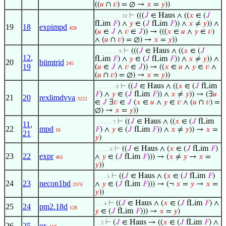
((
𝑢
∩
𝑣
) = ∅ →
𝑥
=
𝑦
))
⊢
(((
𝐽
∈ Haus ∧ ((
𝑥
∈ (
𝐽
. . . . . . . . . 10
fLim
𝐹
) ∧
𝑦
∈ (
𝐽
fLim
𝐹
)) ∧
𝑥
≠
𝑦
)) ∧
19
18
expimpd
458
(
𝑢
∈
𝐽
∧
𝑣
∈
𝐽
)) → (((
𝑥
∈
𝑢
∧
𝑦
∈
𝑣
)
∧ (
𝑢
∩
𝑣
) = ∅) →
𝑥
=
𝑦
))
⊢
(((
𝐽
∈ Haus ∧ ((
𝑥
∈ (
𝐽
. . . . . . . . 9
12
,
fLim
𝐹
) ∧
𝑦
∈ (
𝐽
fLim
𝐹
)) ∧
𝑥
≠
𝑦
)) ∧
20
biimtrid
245
19
(
𝑢
∈
𝐽
∧
𝑣
∈
𝐽
)) → ((
𝑥
∈
𝑢
∧
𝑦
∈
𝑣
∧
(
𝑢
∩
𝑣
) = ∅) →
𝑥
=
𝑦
))
⊢
((
𝐽
∈ Haus ∧ ((
𝑥
∈ (
𝐽
fLim
. . . . . . . 8
𝐹
) ∧
𝑦
∈ (
𝐽
fLim
𝐹
)) ∧
𝑥
≠
𝑦
)) → (∃
𝑢
21
20
rexlimdvva
3222
∈
𝐽
∃
𝑣
∈
𝐽
(
𝑥
∈
𝑢
∧
𝑦
∈
𝑣
∧ (
𝑢
∩
𝑣
) =
∅) →
𝑥
=
𝑦
))
⊢
((
𝐽
∈ Haus ∧ ((
𝑥
∈ (
𝐽
fLim
. . . . . . 7
11
,
22
mpd
𝐹
) ∧
𝑦
∈ (
𝐽
fLim
𝐹
)) ∧
𝑥
≠
𝑦
)) →
𝑥
=
16
21
𝑦
)
⊢
((
𝐽
∈ Haus ∧ (
𝑥
∈ (
𝐽
fLim
𝐹
)
. . . . . 6
23
22
expr
∧
𝑦
∈ (
𝐽
fLim
𝐹
))) → (
𝑥
≠
𝑦
→
𝑥
=
461
𝑦
))
⊢
((
𝐽
∈ Haus ∧ (
𝑥
∈ (
𝐽
fLim
𝐹
)
. . . . 5
24
23
necon1bd
∧
𝑦
∈ (
𝐽
fLim
𝐹
))) → (¬
𝑥
=
𝑦
→
𝑥
=
2976
𝑦
))
⊢
((
𝐽
∈ Haus ∧ (
𝑥
∈ (
𝐽
fLim
𝐹
) ∧
. . . 4
25
24
pm2.18d
128
𝑦
∈ (
𝐽
fLim
𝐹
))) →
𝑥
=
𝑦
)
⊢
(
𝐽
∈ Haus → ((
𝑥
∈ (
𝐽
fLim
𝐹
) ∧
. . 3
26
25
ex