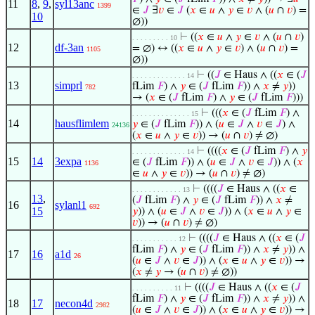
11
8
,
9
,
syl13anc
1399
∈
𝐽
∃
𝑣
∈
𝐽
(
𝑥
∈
𝑢
∧
𝑦
∈
𝑣
∧ (
𝑢
∩
𝑣
) =
10
∅))
⊢
((
𝑥
∈
𝑢
∧
𝑦
∈
𝑣
∧ (
𝑢
∩
𝑣
)
. . . . . . . . . 10
12
df-3an
= ∅) ↔ ((
𝑥
∈
𝑢
∧
𝑦
∈
𝑣
) ∧ (
𝑢
∩
𝑣
) =
1105
∅))
⊢
((
𝐽
∈ Haus ∧ ((
𝑥
∈ (
𝐽
. . . . . . . . . . . . . 14
13
simprl
fLim
𝐹
) ∧
𝑦
∈ (
𝐽
fLim
𝐹
)) ∧
𝑥
≠
𝑦
))
782
→ (
𝑥
∈ (
𝐽
fLim
𝐹
) ∧
𝑦
∈ (
𝐽
fLim
𝐹
)))
⊢
(((
𝑥
∈ (
𝐽
fLim
𝐹
) ∧
. . . . . . . . . . . . . . 15
14
hausflimlem
𝑦
∈ (
𝐽
fLim
𝐹
)) ∧ (
𝑢
∈
𝐽
∧
𝑣
∈
𝐽
) ∧
24136
(
𝑥
∈
𝑢
∧
𝑦
∈
𝑣
)) → (
𝑢
∩
𝑣
) ≠ ∅)
⊢
((((
𝑥
∈ (
𝐽
fLim
𝐹
) ∧
𝑦
. . . . . . . . . . . . . 14
15
14
3expa
∈ (
𝐽
fLim
𝐹
)) ∧ (
𝑢
∈
𝐽
∧
𝑣
∈
𝐽
)) ∧ (
𝑥
1136
∈
𝑢
∧
𝑦
∈
𝑣
)) → (
𝑢
∩
𝑣
) ≠ ∅)
⊢
((((
𝐽
∈ Haus ∧ ((
𝑥
∈
. . . . . . . . . . . . 13
13
,
(
𝐽
fLim
𝐹
) ∧
𝑦
∈ (
𝐽
fLim
𝐹
)) ∧
𝑥
≠
16
sylanl1
692
15
𝑦
)) ∧ (
𝑢
∈
𝐽
∧
𝑣
∈
𝐽
)) ∧ (
𝑥
∈
𝑢
∧
𝑦
∈
𝑣
)) → (
𝑢
∩
𝑣
) ≠ ∅)
⊢
((((
𝐽
∈ Haus ∧ ((
𝑥
∈ (
𝐽
. . . . . . . . . . . 12
fLim
𝐹
) ∧
𝑦
∈ (
𝐽
fLim
𝐹
)) ∧
𝑥
≠
𝑦
)) ∧
17
16
a1d
26
(
𝑢
∈
𝐽
∧
𝑣
∈
𝐽
)) ∧ (
𝑥
∈
𝑢
∧
𝑦
∈
𝑣
)) →
(
𝑥
≠
𝑦
→ (
𝑢
∩
𝑣
) ≠ ∅))
⊢
((((
𝐽
∈ Haus ∧ ((
𝑥
∈ (
𝐽
. . . . . . . . . . 11
fLim
𝐹
) ∧
𝑦
∈ (
𝐽
fLim
𝐹
)) ∧
𝑥
≠
𝑦
)) ∧
18
17
necon4d
2982
(
𝑢
∈
𝐽
∧
𝑣
∈
𝐽
)) ∧ (
𝑥
∈
𝑢
∧
𝑦
∈
𝑣
)) →