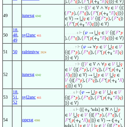
. . . . . . . . 9
49
iunexg
6342
18
,
. . . . . . . 8
50
48
,
syl2anc
415
49
. . . . . . 7
51
50
ralrimivw
2624
. . . . . . 7
52
iunexg
6342
18
,
. . . . . 6
53
51
,
syl2anc
415
52
. . . . . 6
54
opexg
4366