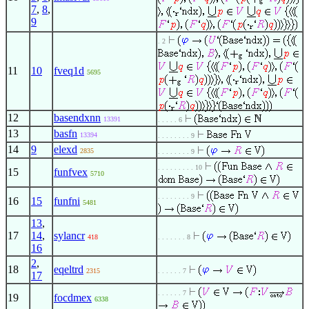
7
,
8
,
9
. 2
11
10
fveq1d
5695
12
basendxnn
13391
. . . . . 6
13
basfn
13394
. . . . . . . . 9
14
9
elexd
2835
. . . . . . . . 9
. . . . . . . . . 10
15
funfvex
5710
. . . . . . . . 9
16
15
funfni
5481
13
,
17
14
,
sylancr
418
. . . . . . . 8
16
2
,
18
eqeltrd
2315
. . . . . . 7
17
. . . . . . 7
19
focdmex
6338