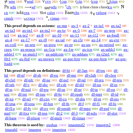
wne
wral
cvv
csn
ctp
cop
ciun
2420
2528
2821
3708
3710
3711
4010
wfn
wf
wfo
cfv
(
class class class
)
co
5370
5371
5373
5375
6079
cn
cnx
Slot
cslot
cbs
cplusg
9287
13332
13334
13335
13414
cmulr
cvsca
cimas
13415
13418
13605
s
This proof depends on axioms:
ax-mp
ax-1
ax-2
ax-ia1
ax-ia2
5
6
7
106
107
ax-ia3
ax-in1
ax-in2
ax-io
ax-5
ax-7
ax-gen
ax-
108
623
624
721
1500
1501
1502
ie1
ax-ie2
ax-8
ax-10
ax-11
ax-i12
ax-bndl
1546
1547
1557
1558
1559
1560
1562
ax-4
ax-17
ax-i9
ax-ial
ax-i5r
ax-14
ax-ext
1563
1579
1583
1587
1588
2212
2220
ax-coll
ax-sep
ax-pow
ax-pr
ax-un
ax-setind
ax-
4244
4247
4309
4344
4576
4682
cnex
ax-resscn
ax-1cn
ax-1re
ax-icn
ax-addcl
ax-
8264
8265
8266
8267
8268
8269
addrcl
ax-mulcl
ax-addcom
ax-addass
ax-i2m1
ax-
8270
8271
8273
8275
8278
0lt1
ax-0id
ax-rnegex
ax-pre-ltirr
ax-pre-lttrn
ax-pre-
8279
8281
8282
8285
8287
ltadd
8289
This proof depends on definitions:
df-bi
df-3an
df-tru
df-
117
1011
1405
fal
df-nf
df-sb
df-eu
df-mo
df-clab
df-cleq
1408
1514
1816
2089
2090
2225
2231
df-clel
df-nfc
df-ne
df-nel
df-ral
df-rex
df-reu
2234
2381
2421
2516
2533
2534
2535
df-rab
df-v
df-sbc
df-csb
df-dif
df-un
df-in
2537
2823
3052
3148
3222
3224
3226
df-ss
df-nul
df-pw
df-sn
df-pr
df-tp
df-op
df-
3233
3521
3690
3714
3715
3716
3717
uni
df-int
df-iun
df-br
df-opab
df-mpt
df-id
3934
3969
4012
4129
4191
4192
4436
df-xp
df-rel
df-cnv
df-co
df-dm
df-rn
df-res
4778
4779
4780
4781
4782
4783
4784
df-ima
df-iota
df-fun
df-fn
df-f
df-f1
df-fo
4785
5335
5377
5378
5379
5380
5381
df-f1o
df-fv
df-ov
df-oprab
df-mpo
df-pnf
df-
5382
5383
6082
6083
6084
8356
mnf
df-ltxr
df-inn
df-2
df-3
df-ndx
df-slot
8357
8359
9288
9346
9347
13338
13339
df-base
df-plusg
df-mulr
df-iimas
13341
13427
13428
13607
This theorem is used by:
qusbas
imasmnd2
imasgrp2
13631
13742
13896
imasabl
imasrng
imasring
14123
14238
14352