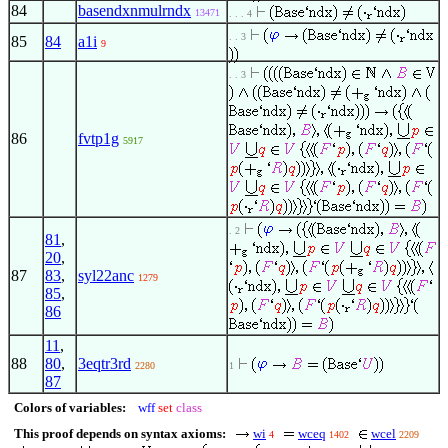
84
basendxnmulrndx
13471
. . . 4
. . 3
85
84
a1i
9
. . 3
86
fvtp1g
5917
. 2
81
,
20
,
87
83
,
syl22anc
1279
85
,
86
11
,
88
80
,
3eqtr3rd
2280
1
87
Colors of variables:
wff
set
class
This proof depends on syntax axioms:
wi
wceq
wcel
4
1402
2209