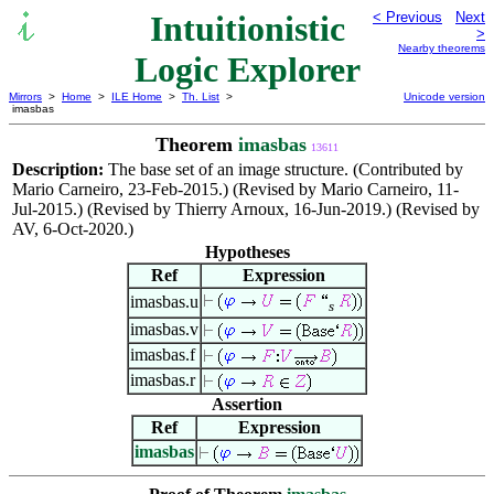
Intuitionistic
< Previous
Next
>
Nearby theorems
Logic Explorer
Mirrors
>
Home
>
ILE Home
>
Th. List
>
Unicode version
imasbas
Theorem
imasbas
13611
Description:
The base set of an image structure. (Contributed by
Mario Carneiro, 23-Feb-2015.) (Revised by Mario Carneiro, 11-
Jul-2015.) (Revised by Thierry Arnoux, 16-Jun-2019.) (Revised by
AV, 6-Oct-2020.)
Hypotheses
Ref
Expression
imasbas.u
s
imasbas.v
imasbas.f
imasbas.r
Assertion
Ref
Expression
imasbas