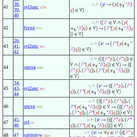
38
,
. . . . . . . . . . . . 13
41
syl3anc
1278
39
,
40
. . . . . . . . . . . . 13
42
fvexg
5712
26
,
. . . . . . . . . . . 12
43
41
,
syl2anc
415
42
. . . . . . . . . . . 12
44
opexg
4366
34
,
. . . . . . . . . . 11
45
43
,
syl2anc
415
44
. . . . . . . . . . 11
46
snexg
4319
45
,
. . . . . . . . . 10
47
syl
14
46
. . . . . . . . 9
48
47
ralrimivw
2624