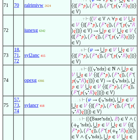
. . . . . . 7
71
70
ralrimivw
2624
. . . . . . 7
72
iunexg
6342
18
,
. . . . . 6
73
71
,
syl2anc
415
72
. . . . . 6
74
opexg
4366
57
,
. . . . 5
75
73
,
sylancr
418
74
. . . . 5