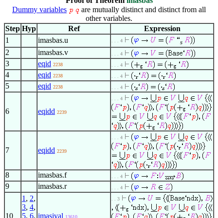
Proof of Theorem
imasbas
Dummy variables
are mutually distinct and distinct from all
other variables.
Step
Hyp
Ref
Expression
1
imasbas.u
. . . 4
s
2
imasbas.v
. . . 4
3
eqid
2238
. . . 4
4
eqid
2238
. . . 4
5
eqid
2238
. . . 4
. . . 4
6
eqidd
2239
. . . 4
7
eqidd
2239
8
imasbas.f
. . . 4
9
imasbas.r
. . . 4
1
,
2
,
. . 3
3
,
4
,
10
5
,
6
,
imasival
13610