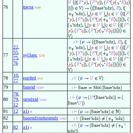
76
tpexg
4588
. . . 4
22
,
55
,
77
syl3anc
1278
75
,
76
10
,
78
eqeltrd
2315
. . 3
77
79
baseid
Slot
13389
. . 3
78
,
. 2
80
79
,
strndxid
13363
12
81
12
a1i
9
. . 3
82
basendxnplusgndx
13462
. . . 4
. . 3
83
82
a1i
9