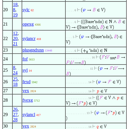
18
,
20
8
,
sylc
62
. . . . . 6
19
. . . . . 6
21
opexg
4366
12
,
. . . . 5
22
20
,
sylancr
418
21
23
plusgndxnn
13448
. . . . . 6
. . . . . . . . . . . . . . . 16
24
fof
5613
8
,
. . . . . . . . . . . . . . 15
25
syl
14
24
25
,
26
fexd
5942
. . . . . . . . . . . . . 14
18
27
vex
2824
. . . . . . . . . . . . . 14
. . . . . . . . . . . . . 14
28
fvexg
5712
26
,
. . . . . . . . . . . . 13
29
27
,
sylancl
417
28
30
vex
2824
. . . . . . . . . . . . . 14