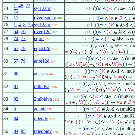
1
,
48
,
72
,
74
syl12anc
1276
. . . . . . . . . . . 12
73
75
17
oveqrspc2v
6106
. . . . . . . . . . . . . 14
76
1
,
4
,
8
,
75
syl12anc
1276
. . . . . . . . . . . . 13
77
54
,
76
oveq12d
6097
. . . . . . . . . . . 12
78
74
,
77
eqtrd
m
2271
. . . . . . . . . . 11
m
. . . . . . . . . 10
79
67
,
78
eqeq12d
2253
mul
. . . . . . . . 9
80
57
,
79
anbi12d
477
mul
. . . . . . . 8
81
80
anassrs
404
mulG
. . . . . . 7
82
81
ralbidva
2546
mulGrp
. . . . . 6
83
82
2ralbidva
2572
84
5
adantr
mulGr
276
. . . . . . 7
mulG
. . . . . . . 8
85
84
raleqdv
2755
mulGr
. . . . . . 7
86
84
,
85
raleqbidv
2765