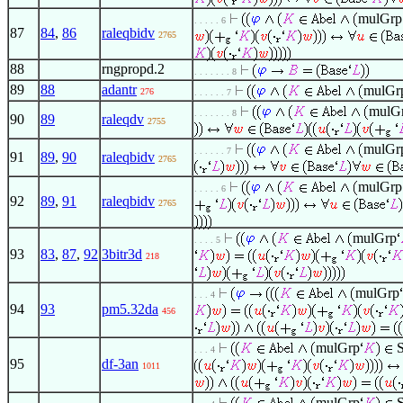
mulGrp
. . . . . 6
87
84
,
86
raleqbidv
2765
88
rngpropd.2
. . . . . . . 8
89
88
adantr
mulGr
276
. . . . . . 7
mulG
. . . . . . . 8
90
89
raleqdv
2755
mulGr
. . . . . . 7
91
89
,
90
raleqbidv
2765
mulGrp
. . . . . 6
92
89
,
91
raleqbidv
2765
mulGrp
. . . . 5
93
83
,
87
,
92
3bitr3d
218
mulGrp
. . . 4
94
93
pm5.32da
456
mulGrp
S
. . . 4
95
df-3an
1011
mulGrp
S