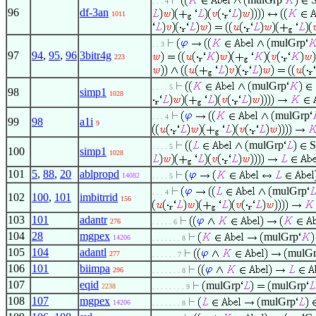
. . . 4
96
df-3an
1011
mulGrp
. . 3
97
94
,
95
,
96
3bitr4g
223
mulGrp
. . . . 5
98
simp1
1028
mulGrp
. . . 4
99
98
a1i
9
mulGrp
S
. . . . 5
100
simp1
1028
101
5
,
88
,
20
ablpropd
14082
. . . . 5
mulGrp
. . . 4
102
100
,
101
imbitrrid
156
103
101
adantr
276
. . . . . 6
104
28
mgpex
mulGrp
14206
. . . . . . . 8
105
104
adantl
mulG
277
. . . . . . 7
106
101
biimpa
296
. . . . . . . 8
107
eqid
mulGrp
mulGrp
2238
. . . . . . . . 9
108
107
mgpex
mulGrp
14206
. . . . . . . 8