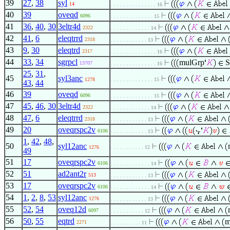
39
27
,
38
syl
14
. . . . . . . . . . . . . . . 16
40
39
oveqd
6096
. . . . . . . . . . . . . . 15
41
36
,
40
,
30
3eltr4d
2322
. . . . . . . . . . . . . 14
42
41
,
6
eleqtrrd
2318
. . . . . . . . . . . . 13
43
9
,
30
eleqtrd
2317
. . . . . . . . . . . . . . . 16
44
33
,
34
sgrpcl
mulGrp
S
13707
. . . . . . . . . . . . . . . 16
25
,
31
,
45
syl3anc
1278
. . . . . . . . . . . . . . 15
43
,
44
46
39
oveqd
6096
. . . . . . . . . . . . . . 15
47
45
,
46
,
30
3eltr4d
2322
. . . . . . . . . . . . . 14
48
47
,
6
eleqtrrd
2318
. . . . . . . . . . . . 13
49
20
oveqrspc2v
6106
. . . . . . . . . . . . 13
1
,
42
,
48
,
50
syl12anc
1276
. . . . . . . . . . . 12
49
51
17
oveqrspc2v
6106
. . . . . . . . . . . . . 14
52
51
ad2ant2r
513
. . . . . . . . . . . . 13
53
17
oveqrspc2v
6106
. . . . . . . . . . . . . 14
54
1
,
2
,
8
,
53
syl12anc
1276
. . . . . . . . . . . . 13
55
52
,
54
oveq12d
6097
. . . . . . . . . . . 12
56
50
,
55
eqtrd
m
2271
. . . . . . . . . . 11