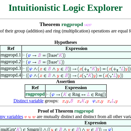
Intuitionistic Logic Explorer
Theorem
rngpropd
14237
f their group (addition) and ring (multiplication) operations are equal for
Hypotheses
Ref
Expression
rngpropd.1
rngpropd.2
rngpropd.3
rngpropd.4
Assertion
Ref
Expression
rngpropd
Rng
Rng
Distinct variable
groups:
,
,
,
,
,
,
,
,
Proof of Theorem
rngpropd
y variables
are mutually distinct and distinct from all other vari
Expression
mulGrp
Smgrp