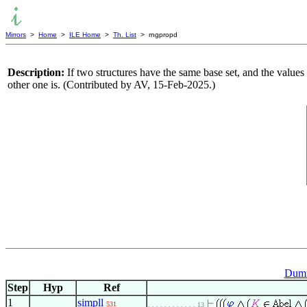
Mirrors
>
Home
>
ILE Home
>
Th. List
> rngpropd
Description:
If two structures have the same base set, and the values o
other one is. (Contributed by AV, 15-Feb-2025.)
Dumm
Step
Hyp
Ref
1
simpll
531
. . . . . . . . . . . . 13