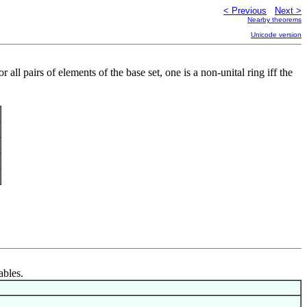
< Previous
Next >
Nearby theorems
Unicode version
 all pairs of elements of the base set, one is a non-unital ring iff the
ables.