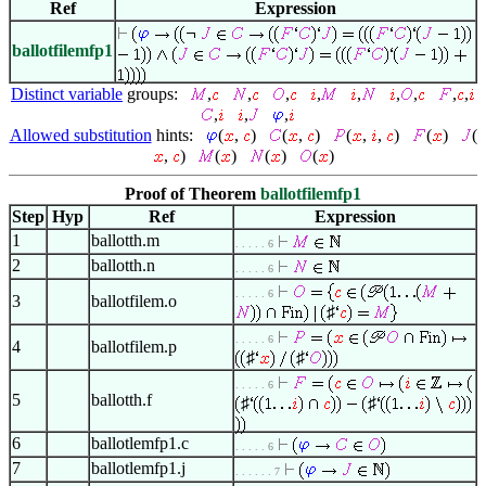
Ref
Expression
ballotfilemfp1
Distinct variable
groups:
,
,
,
,
,
,
,
,
,
,
,
,
Allowed substitution
hints:
(
,
)
(
,
)
(
,
,
)
(
)
(
,
)
(
)
(
)
(
)
Proof of Theorem
ballotfilemfp1
Step
Hyp
Ref
Expression
1
ballotth.m
. . . . . 6
2
ballotth.n
. . . . . 6
. . . . . 6
3
ballotfilem.o
♯
. . . . . 6
4
ballotfilem.p
♯
♯
. . . . . 6
5
ballotth.f
♯
♯
6
ballotlemfp1.c
. . . . . 6
7
ballotlemfp1.j
. . . . . . 7