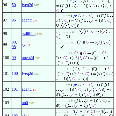
♯
. . . . . . . 8
96
50
fveq2d
♯
5697
♯
. . . . . . 7
97
96
adantr
♯
276
. . . . . . . . . . 11
98
ssdif0im
3589
80
,
. . . . . . . . . 10
99
syl
14
98
. . . . . . . . 9
100
99
uneq2d
3383
♯
. . . . . . . 8
101
100
fveq2d
♯
5697
♯
. . . . . . 7
102
101
adantl
277
♯
. . . . . . . . 9
103
un0
3556
. . . . . . . 8
104
103
a1i