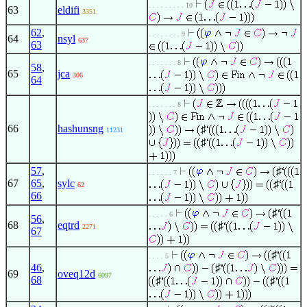
. . . . . . . . . 10
63
eldifi
3351
62
,
. . . . . . . . 9
64
nsyl
637
63
. . . . . . . 8
58
,
65
jca
306
64
. . . . . . . 8
66
hashunsng
♯
11231
♯
57
,
♯
. . . . . . 7
67
65
,
sylc
♯
62
66
♯
. . . . . 6
56
,
68
eqtrd
♯
2271
67
♯
. . . . 5
46
,
♯
69
oveq12d
6097
68
♯
♯