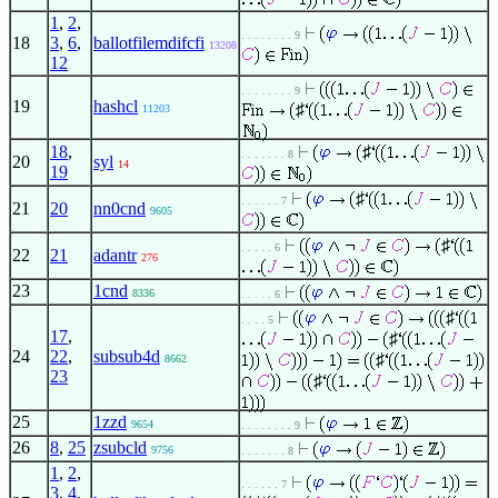
1
,
2
,
. . . . . . . . 9
18
3
,
6
,
ballotfilemdifcfi
13208
12
. . . . . . . . 9
19
hashcl
♯
11203
18
,
♯
. . . . . . . 8
20
syl
14
19
♯
. . . . . . 7
21
20
nn0cnd
9605
♯
. . . . . 6
22
21
adantr
276
23
1cnd
8336
. . . . . 6
♯
. . . . 5
17
,
♯
24
22
,
subsub4d
♯
8662
23
♯
25
1zzd
9654
. . . . . . . . 9
26
8
,
25
zsubcld
9756
. . . . . . . 8
1
,
2
,
. . . . . . 7
3
,
4
,