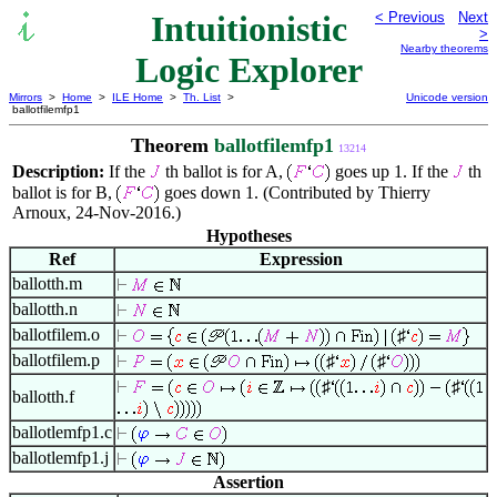
Intuitionistic
< Previous
Next
>
Nearby theorems
Logic Explorer
Mirrors
>
Home
>
ILE Home
>
Th. List
>
Unicode version
ballotfilemfp1
Theorem
ballotfilemfp1
13214
Description:
If the
th ballot is for A,
goes up 1. If the
th
ballot is for B,
goes down 1. (Contributed by Thierry
Arnoux, 24-Nov-2016.)
Hypotheses
Ref
Expression
ballotth.m
ballotth.n
ballotfilem.o
♯
ballotfilem.p
♯
♯
♯
♯
ballotth.f
ballotlemfp1.c
ballotlemfp1.j
Assertion