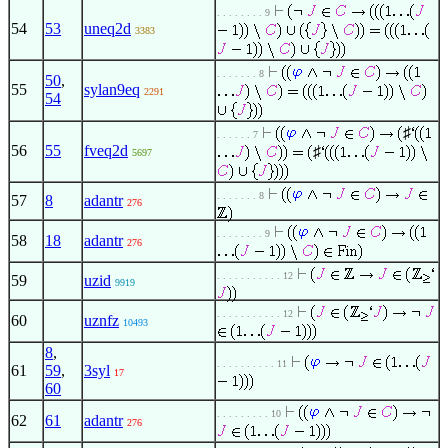
. . . . . . . . 9
54
53
uneq2d
3383
. . . . . . . 8
50
,
55
sylan9eq
2291
54
♯
. . . . . . 7
56
55
fveq2d
♯
5697
. . . . . . . 8
57
8
adantr
276
. . . . . . . . 9
58
18
adantr
276
. . . . . . . . . . . 12
59
uzid
9919
. . . . . . . . . . . 12
60
uznfz
10493
8
,
. . . . . . . . . . 11
61
59
,
3syl
17
60
. . . . . . . . . 10
62
61
adantr
276