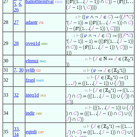
27
ballotfilemfval
♯
♯
13212
5
,
6
,
26
. . . . . 6
28
27
adantr
♯
276
♯
. . . . 5
♯
29
28
oveq1d
6094
♯
. . . . . . . . . . 11
30
elnnuz
9942
31
7
,
30
sylib
122
. . . . . . . . . 10
. . . . . . . . . . . 12
32
fzspl
10459
. . . . . . . . . . 11
33
32
ineq1d
3431
. . . . . . . . . . 11
34
indir
3480
. . . . . . . . . 10
33
,
35
eqtrdi
2287
34