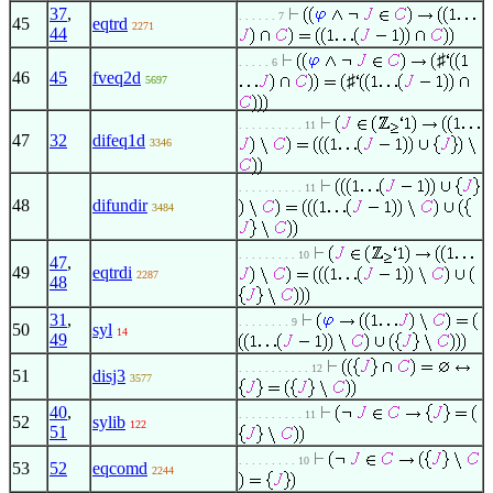
37
,
. . . . . . 7
45
eqtrd
2271
44
♯
. . . . . 6
46
45
fveq2d
♯
5697
. . . . . . . . . . 11
47
32
difeq1d
3346
. . . . . . . . . . 11
48
difundir
3484
. . . . . . . . . 10
47
,
49
eqtrdi
2287
48
31
,
. . . . . . . . 9
50
syl
14
49
. . . . . . . . . . . 12
51
disj3
3577
40
,
. . . . . . . . . . 11
52
sylib
122
51
. . . . . . . . . 10
53
52
eqcomd
2244