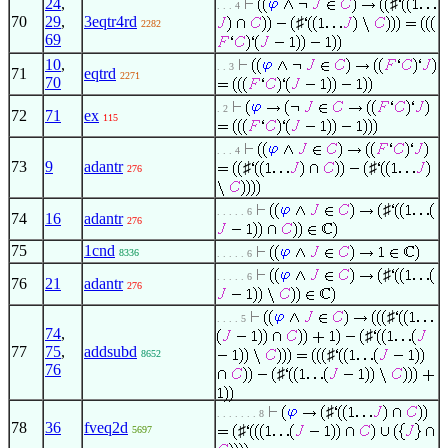
24
,
♯
. . . 4
70
29
,
3eqtr4rd
♯
2282
69
10
,
. . 3
71
eqtrd
2271
70
. 2
72
71
ex
115
. . . 4
73
9
adantr
♯
♯
276
♯
. . . . . 6
74
16
adantr
276
75
1cnd
8336
. . . . . 6
♯
. . . . . 6
76
21
adantr
276
♯
. . . . 5
74
,
♯
77
75
,
addsubd
♯
8652
76
♯
♯
. . . . . . . 8
78
36
fveq2d
♯
5697