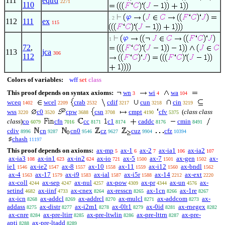
111
eqtrd
2271
110
. 2
112
111
ex
115
1
72
,
113
jca
306
112
Colors of variables:
wff
set
class
This proof depends on syntax axioms:
wn
wi
wa
3
4
104
wceq
wcel
crab
cdif
cun
cin
1402
2209
2532
3217
3218
3219
wss
c0
cpw
csn
cmpt
cfv
(
class class
3220
3520
3688
3708
4190
5375
class
)
co
cfn
cc
c1
caddc
cmin
6079
7016
8171
8174
8176
8491
cdiv
cn
cn0
cz
cuz
cfz
8996
9287
9546
9627
9904
10394
♯
chash
11197
This proof depends on axioms:
ax-mp
ax-1
ax-2
ax-ia1
ax-ia2
5
6
7
106
107
ax-ia3
ax-in1
ax-in2
ax-io
ax-5
ax-7
ax-gen
ax-
108
623
624
721
1500
1501
1502
ie1
ax-ie2
ax-8
ax-10
ax-11
ax-i12
ax-bndl
1546
1547
1557
1558
1559
1560
1562
ax-4
ax-17
ax-i9
ax-ial
ax-i5r
ax-14
ax-ext
1563
1579
1583
1587
1588
2212
2220
ax-coll
ax-sep
ax-nul
ax-pow
ax-pr
ax-un
ax-
4244
4247
4257
4309
4344
4576
setind
ax-iinf
ax-cnex
ax-resscn
ax-1cn
ax-1re
4682
4733
8264
8265
8266
8267
ax-icn
ax-addcl
ax-addrcl
ax-mulcl
ax-addcom
ax-
8268
8269
8270
8271
8273
addass
ax-distr
ax-i2m1
ax-0lt1
ax-0id
ax-rnegex
8275
8277
8278
8279
8281
8282
ax-cnre
ax-pre-ltirr
ax-pre-ltwlin
ax-pre-lttrn
ax-pre-
8284
8285
8286
8287
apti
ax-pre-ltadd
8288
8289