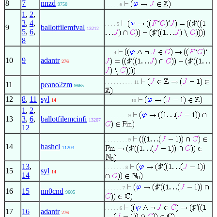
8
7
nnzd
9750
. . . . . 6
1
,
2
,
3
,
4
,
♯
. . . . 5
9
ballotfilemfval
13212
5
,
6
,
♯
8
. . . 4
10
9
adantr
♯
♯
276
. . . . . . . . . . 11
11
peano2zm
9665
12
8
,
11
syl
14
. . . . . . . . . 10
1
,
2
,
. . . . . . . . 9
13
3
,
6
,
ballotfilemcinfi
13207
12
. . . . . . . . 9
14
hashcl
♯
11203
13
,
♯
. . . . . . . 8
15
syl
14
14
♯
. . . . . . 7
16
15
nn0cnd
9605
♯
. . . . . 6
17
16
adantr
276