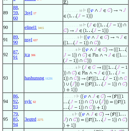
88
,
. . . . . . . . . 10
89
59
,
3syl
17
60
. . . . . . . . . 10
90
elinel1
3415
89
,
. . . . . . . . 9
91
nsyl
637
90
. . . . . . . 8
87
,
92
jca
306
91
. . . . . . . 8
93
hashunsng
♯
11231
♯
86
,
♯
. . . . . . 7
94
92
,
sylc
♯
62
93
79
,
♯
. . . . . 6
95
85
,
3eqtrd
♯
2275
94