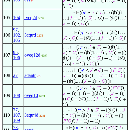
9
♯
. . . . . . 7
105
104
fveq2d
♯
5697
97
,
♯
. . . . . 6
106
102
,
3eqtrd
2275
♯
105
♯
. . . . 5
95
,
♯
107
oveq12d
6097
106
♯
♯
. . . . . 6
108
27
adantr
♯
276
♯
. . . . 5
♯
109
108
oveq1d
6094
♯
77
,
♯
. . . 4
110
107
,
3eqtr4d
♯
2281
109
73
,
. . 3