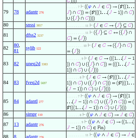
♯
. . . . . . 7
79
78
adantr
♯
276
80
snssi
3857
. . . . . . . . . . 11
. . . . . . . . . . 11
81
dfss2
3237
80
,
. . . . . . . . . 10
82
sylib
122
81
. . . . . . . . 9
83
82
uneq2d
3383
♯
. . . . . . . 8
84
83
fveq2d
♯
5697
♯
. . . . . . 7
85
84
adantl
277
♯
86
simpr
110
. . . . . . . 8
. . . . . . . . 9
87
13
adantr
276
. . . . . . . . . . 11
88
8
adantr
276