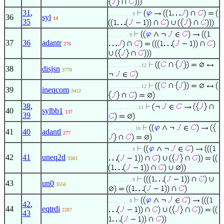
31
,
. . . . . . . . 9
36
syl
14
35
. . . . . . . 8
37
36
adantr
276
. . . . . . . . . . . 12
38
disjsn
3770
. . . . . . . . . . . 12
39
ineqcom
3422
38
,
. . . . . . . . . . 11
40
sylbb1
137
39
. . . . . . . . . 10
41
40
adantl
277
. . . . . . . . 9
42
41
uneq2d
3383
. . . . . . . . 9
43
un0
3556
. . . . . . . 8
42
,
44
eqtrdi
2287
43