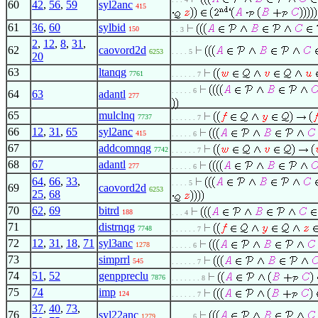
60
42
,
56
,
59
syl2anc
415
61
36
,
60
sylbid
150
. . 3
2
,
12
,
8
,
31
,
62
caovord2d
6253
. . . . 5
20
63
ltanqg
7761
. . . . . . 7
. . . . . 6
64
63
adantl
277
65
mulclnq
7737
. . . . . . 7
66
12
,
31
,
65
syl2anc
415
. . . . . 6
67
addcomnqg
7742
. . . . . . 7
68
67
adantl
277
. . . . . 6
64
,
66
,
33
,
. . . . 5
69
caovord2d
6253
25
,
68
70
62
,
69
bitrd
188
. . . 4
71
distrnqg
7748
. . . . . . 7
72
12
,
31
,
18
,
71
syl3anc
1278
. . . . . 6
73
simprrl
545
. . . . . . 7
74
51
,
52
genppreclu
7876
. . . . . . . 8
75
74
imp
124
. . . . . . 7
37
,
40
,
73
,
76
syl22anc
1279
. . . . . 6