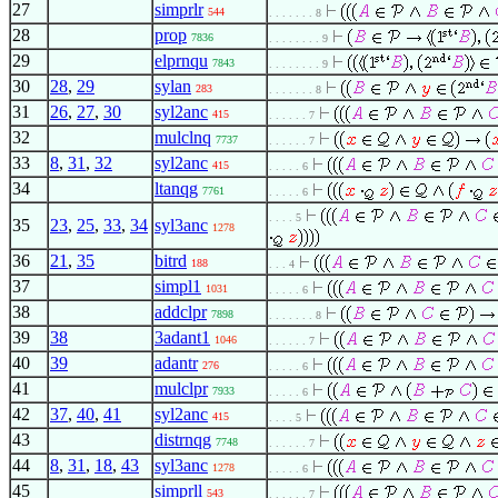
27
simprlr
544
. . . . . . . 8
28
prop
7836
. . . . . . . . 9
29
elprnqu
7843
. . . . . . . . 9
30
28
,
29
sylan
283
. . . . . . . 8
31
26
,
27
,
30
syl2anc
415
. . . . . . 7
32
mulclnq
7737
. . . . . . 7
33
8
,
31
,
32
syl2anc
415
. . . . . 6
34
ltanqg
7761
. . . . . 6
. . . . 5
35
23
,
25
,
33
,
34
syl3anc
1278
36
21
,
35
bitrd
188
. . . 4
37
simpl1
1031
. . . . . 6
38
addclpr
7898
. . . . . . . 8
39
38
3adant1
1046
. . . . . . 7
40
39
adantr
276
. . . . . 6
41
mulclpr
7933
. . . . . 6
42
37
,
40
,
41
syl2anc
415
. . . . 5
43
distrnqg
7748
. . . . . . 7
44
8
,
31
,
18
,
43
syl3anc
1278
. . . . . 6
45
simprll
543
. . . . . . 7