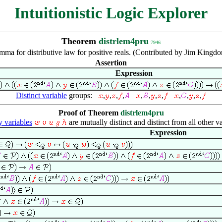
Intuitionistic Logic Explorer
Theorem
distrlem4pru
7946
ma for distributive law for positive reals. (Contributed by Jim Kingd
Assertion
Expression
Distinct variable
groups:
,
,
,
,
,
,
,
,
,
,
,
,
Proof of Theorem
distrlem4pru
variables
are mutually distinct and distinct from all other va
Expression