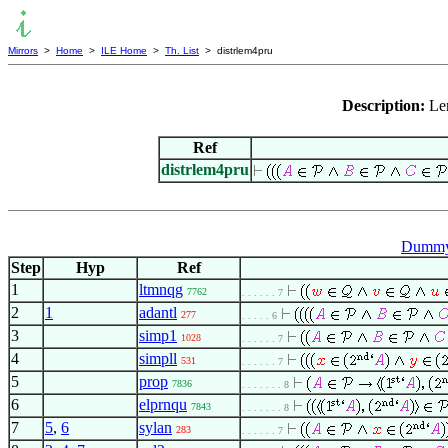
Mirrors
>
Home
>
ILE Home
>
Th. List
> distrlem4pru
Description:
Lem
Ref
distrlem4pru
Dummy 
Step
Hyp
Ref
1
ltmnqg
7762
. . . . . . 7
2
1
adantl
277
. . . . . 6
3
simp1
1028
. . . . . . 7
4
simpll
531
. . . . . . 7
5
prop
7836
. . . . . . . 8
6
elprnqu
7843
. . . . . . . 8
7
5
,
6
sylan
283
. . . . . . 7