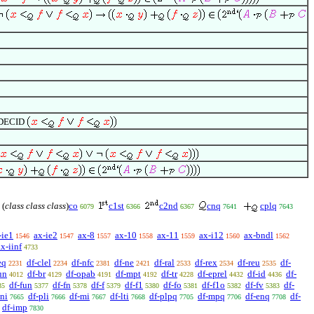
DECID
(
class class class
)
co
c1st
c2nd
cnq
cplq
6079
6366
6367
7641
7643
-ie1
ax-ie2
ax-8
ax-10
ax-11
ax-i12
ax-bndl
1546
1547
1557
1558
1559
1560
1562
ax-iinf
4733
eq
df-clel
df-nfc
df-ne
df-ral
df-rex
df-reu
df-
2231
2234
2381
2421
2533
2534
2535
un
df-br
df-opab
df-mpt
df-tr
df-eprel
df-id
df-
4012
4129
4191
4192
4228
4432
4436
df-fun
df-fn
df-f
df-f1
df-fo
df-f1o
df-fv
df-
35
5377
5378
5379
5380
5381
5382
5383
-ni
df-pli
df-mi
df-lti
df-plpq
df-mpq
df-enq
df-
7665
7666
7667
7668
7705
7706
7708
df-imp
7830