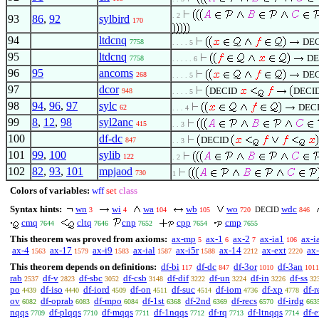
. 2
93
86
,
92
sylbird
170
94
ltdcnq
DE
7758
. . . . 5
95
ltdcnq
DE
7758
. . . . . 6
96
95
ancoms
DE
268
. . . . 5
97
dcor
DECID
DECI
948
. . . . 5
98
94
,
96
,
97
sylc
DEC
62
. . . 4
99
8
,
12
,
98
syl2anc
415
. . 3
100
df-dc
DECID
847
. . 3
101
99
,
100
sylib
122
. 2
102
82
,
93
,
101
mpjaod
730
1
Colors of variables:
wff
set
class
Syntax hints:
wn
wi
wa
wb
wo
wdc
DECID
3
4
104
105
720
846
cmq
cltq
cnp
cpp
cmp
7644
7646
7652
7654
7655
This theorem was proved from axioms:
ax-mp
ax-1
ax-2
ax-ia1
ax-i
5
6
7
106
ax-4
ax-17
ax-i9
ax-ial
ax-i5r
ax-14
ax-ext
ax-
1563
1579
1583
1587
1588
2212
2220
This theorem depends on definitions:
df-bi
df-dc
df-3or
df-3an
117
847
1010
1011
rab
df-v
df-sbc
df-csb
df-dif
df-un
df-in
df-ss
2537
2823
3052
3148
3222
3224
3226
32
po
df-iso
df-iord
df-on
df-suc
df-iom
df-xp
df-r
4439
4440
4509
4511
4514
4736
4778
ov
df-oprab
df-mpo
df-1st
df-2nd
df-recs
df-irdg
6082
6083
6084
6368
6369
6570
663
nqqs
df-plqqs
df-mqqs
df-1nqqs
df-rq
df-ltnqqs
df-
7709
7710
7711
7712
7713
7714