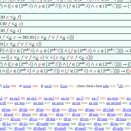
CID
CID
CID
D
DECID
ID
w3a
wceq
wcel
cop
class class class
wbr
cfv
1009
1402
2209
3711
4128
5375
a2
ax-ia3
ax-in1
ax-in2
ax-io
ax-5
ax-7
ax-gen
ax
107
108
623
624
721
1500
1501
1502
coll
ax-sep
ax-nul
ax-pow
ax-pr
ax-un
ax-setind
4244
4247
4257
4309
4344
4576
4682
df-tru
df-fal
df-nf
df-sb
df-eu
df-mo
df-clab
df-cl
1405
1408
1514
1816
2089
2090
2225
df-nul
df-pw
df-sn
df-pr
df-op
df-uni
df-int
df-i
33
3521
3690
3714
3715
3717
3934
3969
el
df-cnv
df-co
df-dm
df-rn
df-res
df-ima
df-iota
4779
4780
4781
4782
4783
4784
4785
53
df-1o
df-2o
df-oadd
df-omul
df-er
df-ec
df-qs
df
5
6681
6682
6685
6686
6801
6803
6807
enq0
df-nq0
df-0nq0
df-plq0
df-mq0
df-inp
df-iplp
7785
7786
7787
7788
7789
7827
7829