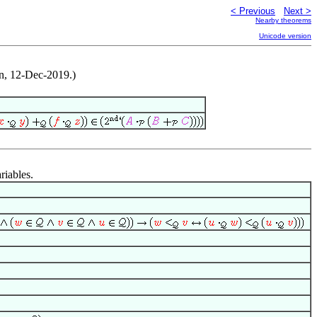
< Previous
Next >
Nearby theorems
Unicode version
on, 12-Dec-2019.)
riables.