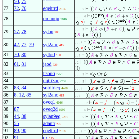
50
,
75
77
72
,
76
eqeltrrd
2316
. . . . 5
. . . . . 6
78
prcunqu
7846
. . . . 5
79
57
,
78
sylan
283
. . . 4
80
42
,
77
,
79
syl2anc
415
81
70
,
80
sylbid
150
. . 3
. 2
82
61
,
81
jaod
729
83
ltsonq
7759
. . . . 5
84
nqtri3or
7757
. . . . 5
85
83
,
84
sotritrieq
4468
. . . 4
86
8
,
12
,
85
syl2anc
415
. . 3
87
oveq1
6086
. . . . . . 7
88
87
oveq2d
6095
. . . . . 6
89
44
,
88
sylan9eq
2291
. . . . 5
90
55
adantr
276
. . . . 5
91
89
,
90
eqeltrrd
2316
. . . 4
92
91
ex
115
. . 3