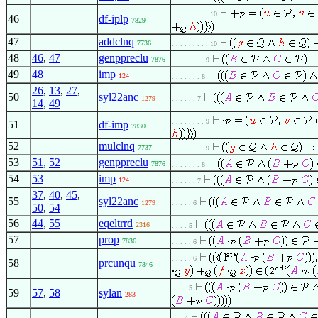
. . . . . . . . . 10
46
df-iplp
7829
47
addclnq
7736
. . . . . . . . . 10
48
46
,
47
genppreclu
7876
. . . . . . . . 9
49
48
imp
124
. . . . . . . 8
26
,
13
,
27
,
50
syl22anc
1279
. . . . . . 7
14
,
49
. . . . . . . . 9
51
df-imp
7830
52
mulclnq
7737
. . . . . . . . 9
53
51
,
52
genppreclu
7876
. . . . . . . 8
54
53
imp
124
. . . . . . 7
37
,
40
,
45
,
55
syl22anc
1279
. . . . . 6
50
,
54
56
44
,
55
eqeltrrd
2316
. . . . 5
57
prop
7836
. . . . . 6
. . . . . 6
58
prcunqu
7846
. . . . 5
59
57
,
58
sylan
283
. . . 4