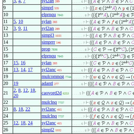
8
3
,
4
,
7
syl2an
289
. . . . . 6
9
simprl
535
. . . . . . 7
10
elprnqu
7843
. . . . . . . 8
11
5
,
10
sylan
283
. . . . . . 7
12
3
,
9
,
11
syl2an
289
. . . . . 6
13
simpl3
1033
. . . . . . 7
14
simprrr
546
. . . . . . 7
15
prop
7836
. . . . . . . 8
16
elprnqu
7843
. . . . . . . 8
17
15
,
16
sylan
283
. . . . . . 7
18
13
,
14
,
17
syl2anc
415
. . . . . 6
19
mulcomnqg
7744
. . . . . . 7
20
19
adantl
277
. . . . . 6
2
,
8
,
12
,
18
,
21
caovord2d
6253
. . . . 5
20
22
mulclnq
7737
. . . . . . 7
23
8
,
18
,
22
syl2anc
415
. . . . . 6
24
mulclnq
7737
. . . . . . 7
25
12
,
18
,
24
syl2anc
415
. . . . . 6
26
simpl2
1032
. . . . . . . 8