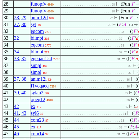
28
funopfv
⊢
(Fun
𝐹
→
6930
. . . . . . . . . . . . . . . . . . . . . . . . . . . 28
29
funopfv
⊢
(Fun
𝐹
→
6930
. . . . . . . . . . . . . . . . . . . . . . . . . . . 28
30
28
,
29
anim12d
⊢
(Fun
𝐹
→ 
620
. . . . . . . . . . . . . . . . . . . . . . . . . . 27
31
27
,
30
syl
⊢
(
𝐹
:
𝐴
–
→
18
. . . . . . . . . . . . . . . . . . . . . . . . . 26
1-1
32
eqcom
⊢
((
𝐹
‘

2770
. . . . . . . . . . . . . . . . . . . . . . . . . . . . . . . . 33
33
32
biimpi
⊢
((
𝐹
‘
𝑎
219
. . . . . . . . . . . . . . . . . . . . . . . . . . . . . . . 32
34
eqcom
⊢
((
𝐹
‘

2770
. . . . . . . . . . . . . . . . . . . . . . . . . . . . . . . . 33
35
34
biimpi
⊢
((
𝐹
‘
𝑏
219
. . . . . . . . . . . . . . . . . . . . . . . . . . . . . . . 32
36
33
,
35
eqeqan12d
⊢
(((
𝐹
‘
𝑎
2777
. . . . . . . . . . . . . . . . . . . . . . . . . . . . . . 31
37
simpl
⊢
(
487
. . . . . . . . . . . . . . . . . . . . . . . . . . . . . . . . . . . . 37
38
simpl
⊢
(
487
. . . . . . . . . . . . . . . . . . . . . . . . . . . . . . . . . . . . 37
39
37
,
38
anim12i
⊢
((
624
. . . . . . . . . . . . . . . . . . . . . . . . . . . . . . . . . . . 36
40
f1veqaeq
⊢
((
7254
. . . . . . . . . . . . . . . . . . . . . . . . . . . . . . . . . . . 36
41
39
,
40
sylan2
⊢
((

604
. . . . . . . . . . . . . . . . . . . . . . . . . . . . . . . . . . 35
42
opeq12
⊢
((
4840
. . . . . . . . . . . . . . . . . . . . . . . . . . . . . . . . . . . 36
43
42
ex
⊢
(
𝑎
417
. . . . . . . . . . . . . . . . . . . . . . . . . . . . . . . . . . 35
44
41
,
43
syl6
⊢
((
𝐹
36
. . . . . . . . . . . . . . . . . . . . . . . . . . . . . . . . . 34
45
44
com23
⊢
((
𝐹
:
87
. . . . . . . . . . . . . . . . . . . . . . . . . . . . . . . . 33
46
45
ex
⊢
(
𝐹
:
𝐴
417
. . . . . . . . . . . . . . . . . . . . . . . . . . . . . . . 32
47
46
com14
⊢
((
𝐹
‘
𝑎
)
97
. . . . . . . . . . . . . . . . . . . . . . . . . . . . . . 31