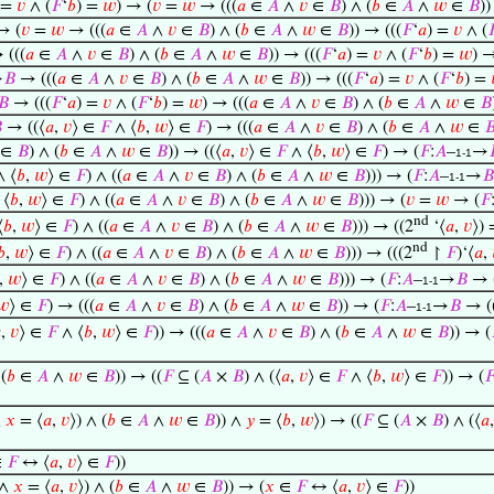
 =
𝑣
∧ (
𝐹
‘
𝑏
) =
𝑤
) → (
𝑣
=
𝑤
→ (((
𝑎
∈
𝐴
∧
𝑣
∈
𝐵
) ∧ (
𝑏
∈
𝐴
∧
𝑤
∈
𝐵
))
→ (
𝑣
=
𝑤
→ (((
𝑎
∈
𝐴
∧
𝑣
∈
𝐵
) ∧ (
𝑏
∈
𝐴
∧
𝑤
∈
𝐵
)) → (((
𝐹
‘
𝑎
) =
𝑣
∧ (

 (((
𝑎
∈
𝐴
∧
𝑣
∈
𝐵
) ∧ (
𝑏
∈
𝐴
∧
𝑤
∈
𝐵
)) → (((
𝐹
‘
𝑎
) =
𝑣
∧ (
𝐹
‘
𝑏
) =
𝑤
) →
→
𝐵
→ (((
𝑎
∈
𝐴
∧
𝑣
∈
𝐵
) ∧ (
𝑏
∈
𝐴
∧
𝑤
∈
𝐵
)) → (((
𝐹
‘
𝑎
) =
𝑣
∧ (
𝐹
‘
𝑏
) =
𝐵
→ (((
𝐹
‘
𝑎
) =
𝑣
∧ (
𝐹
‘
𝑏
) =
𝑤
) → (((
𝑎
∈
𝐴
∧
𝑣
∈
𝐵
) ∧ (
𝑏
∈
𝐴
∧
𝑤
∈
𝐵

→ ((⟨
𝑎
,
𝑣
⟩ ∈
𝐹
∧ ⟨
𝑏
,
𝑤
⟩ ∈
𝐹
) → (((
𝑎
∈
𝐴
∧
𝑣
∈
𝐵
) ∧ (
𝑏
∈
𝐴
∧
𝑤
∈

∈
𝐵
) ∧ (
𝑏
∈
𝐴
∧
𝑤
∈
𝐵
)) → ((⟨
𝑎
,
𝑣
⟩ ∈
𝐹
∧ ⟨
𝑏
,
𝑤
⟩ ∈
𝐹
) → (
𝐹
:
𝐴
–
→
1-1
 ⟨
𝑏
,
𝑤
⟩ ∈
𝐹
) ∧ ((
𝑎
∈
𝐴
∧
𝑣
∈
𝐵
) ∧ (
𝑏
∈
𝐴
∧
𝑤
∈
𝐵
))) → (
𝐹
:
𝐴
–
→
𝐵
1-1
 ⟨
𝑏
,
𝑤
⟩ ∈
𝐹
) ∧ ((
𝑎
∈
𝐴
∧
𝑣
∈
𝐵
) ∧ (
𝑏
∈
𝐴
∧
𝑤
∈
𝐵
))) → (
𝑣
=
𝑤
→ (
𝐹
nd
⟨
𝑏
,
𝑤
⟩ ∈
𝐹
) ∧ ((
𝑎
∈
𝐴
∧
𝑣
∈
𝐵
) ∧ (
𝑏
∈
𝐴
∧
𝑤
∈
𝐵
))) → ((2
‘⟨
𝑎
,
𝑣
⟩) 
nd
𝑏
,
𝑤
⟩ ∈
𝐹
) ∧ ((
𝑎
∈
𝐴
∧
𝑣
∈
𝐵
) ∧ (
𝑏
∈
𝐴
∧
𝑤
∈
𝐵
))) → (((2
↾
𝐹
)‘⟨
𝑎
,
,
𝑤
⟩ ∈
𝐹
) ∧ ((
𝑎
∈
𝐴
∧
𝑣
∈
𝐵
) ∧ (
𝑏
∈
𝐴
∧
𝑤
∈
𝐵
))) → (
𝐹
:
𝐴
–
→
𝐵
→ (
1-1
𝑤
⟩ ∈
𝐹
) → (((
𝑎
∈
𝐴
∧
𝑣
∈
𝐵
) ∧ (
𝑏
∈
𝐴
∧
𝑤
∈
𝐵
)) → (
𝐹
:
𝐴
–
→
𝐵
→ (
1-1

,
𝑣
⟩ ∈
𝐹
∧ ⟨
𝑏
,
𝑤
⟩ ∈
𝐹
)) → (((
𝑎
∈
𝐴
∧
𝑣
∈
𝐵
) ∧ (
𝑏
∈
𝐴
∧
𝑤
∈
𝐵
)) → (
 (
𝑏
∈
𝐴
∧
𝑤
∈
𝐵
)) → ((
𝐹
⊆ (
𝐴
×
𝐵
) ∧ (⟨
𝑎
,
𝑣
⟩ ∈
𝐹
∧ ⟨
𝑏
,
𝑤
⟩ ∈
𝐹
)) → (

∧
𝑥
= ⟨
𝑎
,
𝑣
⟩) ∧ (
𝑏
∈
𝐴
∧
𝑤
∈
𝐵
)) ∧
𝑦
= ⟨
𝑏
,
𝑤
⟩) → ((
𝐹
⊆ (
𝐴
×
𝐵
) ∧ (⟨
𝑎
∈
𝐹
↔ ⟨
𝑎
,
𝑣
⟩ ∈
𝐹
))
 ∧
𝑥
= ⟨
𝑎
,
𝑣
⟩) ∧ (
𝑏
∈
𝐴
∧
𝑤
∈
𝐵
)) → (
𝑥
∈
𝐹
↔ ⟨
𝑎
,
𝑣
⟩ ∈
𝐹
))