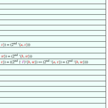
nd
,
𝑣
⟩) = (2
‘⟨
𝑎
,
𝑣
⟩))
nd
,
𝑤
⟩) = (2
‘⟨
𝑏
,
𝑤
⟩))
nd
nd
nd
,
𝑣
⟩) = ((2
↾
𝐹
)‘⟨
𝑏
,
𝑤
⟩) ↔ (2
‘⟨
𝑎
,
𝑣
⟩) = (2
‘⟨
𝑏
,
𝑤
⟩)))