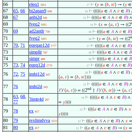
66
eleq1
⊢
(
𝑦
= ⟨
𝑏
,
𝑤
⟩ → (
𝑦
2851
. . . . . . . . . . . . . . . . 17
67
65
,
66
bi2anan9
⊢
(((((
𝑎
∈
𝐴
∧
𝑣
∈
𝐵
)
649
. . . . . . . . . . . . . . . 16
68
67
anbi2d
⊢
(((((
𝑎
∈
𝐴
∧
𝑣
∈
𝐵
) 
641
. . . . . . . . . . . . . . 15
69
fveq2
⊢
(
𝑥
= ⟨
𝑎
,
𝑣
⟩ → ((2
6881
. . . . . . . . . . . . . . . . . . 19
70
69
ad2antlr
⊢
((((
𝑎
∈
𝐴
∧
𝑣
∈
𝐵
739
. . . . . . . . . . . . . . . . . 18
71
fveq2
⊢
(
𝑦
= ⟨
𝑏
,
𝑤
⟩ → ((2
6881
. . . . . . . . . . . . . . . . . 18
72
70
,
71
eqeqan12d
⊢
(((((
𝑎
∈
𝐴
∧
𝑣
∈
𝐵
2777
. . . . . . . . . . . . . . . . 17
73
simpllr
⊢
(((((
𝑎
∈
𝐴
∧
𝑣
∈
𝐵
787
. . . . . . . . . . . . . . . . . 18
74
simpr
⊢
(((((
𝑎
∈
𝐴
∧
𝑣
∈
𝐵
489
. . . . . . . . . . . . . . . . . 18
75
73
,
74
eqeq12d
⊢
(((((
𝑎
∈
𝐴
∧
𝑣
∈
𝐵
2779
. . . . . . . . . . . . . . . . 17
⊢
(((((
𝑎
∈
𝐴
∧
𝑣
∈
𝐵
)
. . . . . . . . . . . . . . . 16
76
72
,
75
imbi12d
347
⟨
𝑎
,
𝑣
⟩ = ⟨
𝑏
,
𝑤
⟩)))
⊢
(((((
𝑎
∈
𝐴
∧
𝑣
∈
𝐵
) 
. . . . . . . . . . . . . . 15
77
76
imbi2d
343
nd
𝐹
)‘⟨
𝑎
,
𝑣
⟩) = ((2
↾
𝐹
)‘⟨
𝑏
,
𝑤
⟩) → ⟨
𝑎
,
𝑣
63
,
68
,
⊢
(((((
𝑎
∈
𝐴
∧
𝑣
∈
𝐵
) ∧
. . . . . . . . . . . . . 14
78
3imtr4d
297
77
=
𝑦
))))
⊢
((((
𝑎
∈
𝐴
∧
𝑣
∈
𝐵
) ∧
𝑥
. . . . . . . . . . . . 13
79
78
ex
417
𝑦
)))))
80
79
rexlimdvva
⊢
(((
𝑎
∈
𝐴
∧
𝑣
∈
𝐵
) ∧
𝑥
=
3222
. . . . . . . . . . . 12
81
80
ex
⊢
((
𝑎
∈
𝐴
∧
𝑣
∈
𝐵
) → (
𝑥
=
417
. . . . . . . . . . 11