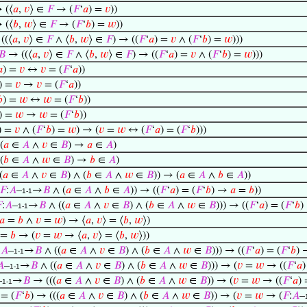
 (⟨
𝑎
,
𝑣
⟩ ∈
𝐹
→ (
𝐹
‘
𝑎
) =
𝑣
))
 (⟨
𝑏
,
𝑤
⟩ ∈
𝐹
→ (
𝐹
‘
𝑏
) =
𝑤
))
((⟨
𝑎
,
𝑣
⟩ ∈
𝐹
∧ ⟨
𝑏
,
𝑤
⟩ ∈
𝐹
) → ((
𝐹
‘
𝑎
) =
𝑣
∧ (
𝐹
‘
𝑏
) =
𝑤
)))
𝐵
→ ((⟨
𝑎
,
𝑣
⟩ ∈
𝐹
∧ ⟨
𝑏
,
𝑤
⟩ ∈
𝐹
) → ((
𝐹
‘
𝑎
) =
𝑣
∧ (
𝐹
‘
𝑏
) =
𝑤
)))

) =
𝑣
↔
𝑣
= (
𝐹
‘
𝑎
))
) =
𝑣
→
𝑣
= (
𝐹
‘
𝑎
))

) =
𝑤
↔
𝑤
= (
𝐹
‘
𝑏
))
) =
𝑤
→
𝑤
= (
𝐹
‘
𝑏
))
) =
𝑣
∧ (
𝐹
‘
𝑏
) =
𝑤
) → (
𝑣
=
𝑤
↔ (
𝐹
‘
𝑎
) = (
𝐹
‘
𝑏
)))
(
𝑎
∈
𝐴
∧
𝑣
∈
𝐵
) →
𝑎
∈
𝐴
)
(
𝑏
∈
𝐴
∧
𝑤
∈
𝐵
) →
𝑏
∈
𝐴
)
(
𝑎
∈
𝐴
∧
𝑣
∈
𝐵
) ∧ (
𝑏
∈
𝐴
∧
𝑤
∈
𝐵
)) → (
𝑎
∈
𝐴
∧
𝑏
∈
𝐴
))
𝐹
:
𝐴
–
→
𝐵
∧ (
𝑎
∈
𝐴
∧
𝑏
∈
𝐴
)) → ((
𝐹
‘
𝑎
) = (
𝐹
‘
𝑏
) →
𝑎
=
𝑏
))
1-1

:
𝐴
–
→
𝐵
∧ ((
𝑎
∈
𝐴
∧
𝑣
∈
𝐵
) ∧ (
𝑏
∈
𝐴
∧
𝑤
∈
𝐵
))) → ((
𝐹
‘
𝑎
) = (
𝐹
‘
𝑏
)
1-1
𝑎
=
𝑏
∧
𝑣
=
𝑤
) → ⟨
𝑎
,
𝑣
⟩ = ⟨
𝑏
,
𝑤
⟩)
=
𝑏
→ (
𝑣
=
𝑤
→ ⟨
𝑎
,
𝑣
⟩ = ⟨
𝑏
,
𝑤
⟩))
:
𝐴
–
→
𝐵
∧ ((
𝑎
∈
𝐴
∧
𝑣
∈
𝐵
) ∧ (
𝑏
∈
𝐴
∧
𝑤
∈
𝐵
))) → ((
𝐹
‘
𝑎
) = (
𝐹
‘
𝑏
) 
1-1
𝐴
–
→
𝐵
∧ ((
𝑎
∈
𝐴
∧
𝑣
∈
𝐵
) ∧ (
𝑏
∈
𝐴
∧
𝑤
∈
𝐵
))) → (
𝑣
=
𝑤
→ ((
𝐹
‘
𝑎
)
1-1
–
→
𝐵
→ (((
𝑎
∈
𝐴
∧
𝑣
∈
𝐵
) ∧ (
𝑏
∈
𝐴
∧
𝑤
∈
𝐵
)) → (
𝑣
=
𝑤
→ ((
𝐹
‘
𝑎
) 
1-1
 = (
𝐹
‘
𝑏
) → (((
𝑎
∈
𝐴
∧
𝑣
∈
𝐵
) ∧ (
𝑏
∈
𝐴
∧
𝑤
∈
𝐵
)) → (
𝑣
=
𝑤
→ (
𝐹
:
𝐴
–