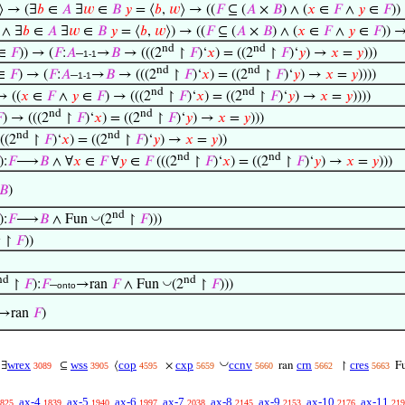
⟩ → (∃
𝑏
∈
𝐴
∃
𝑤
∈
𝐵
𝑦
= ⟨
𝑏
,
𝑤
⟩ → ((
𝐹
⊆ (
𝐴
×
𝐵
) ∧ (
𝑥
∈
𝐹
∧
𝑦
∈
𝐹
))
 ∧ ∃
𝑏
∈
𝐴
∃
𝑤
∈
𝐵
𝑦
= ⟨
𝑏
,
𝑤
⟩) → ((
𝐹
⊆ (
𝐴
×
𝐵
) ∧ (
𝑥
∈
𝐹
∧
𝑦
∈
𝐹
)) →
nd
nd
∈
𝐹
)) → (
𝐹
:
𝐴
–
→
𝐵
→ (((2
↾
𝐹
)‘
𝑥
) = ((2
↾
𝐹
)‘
𝑦
) →
𝑥
=
𝑦
)))
1-1
nd
nd
∈
𝐹
) → (
𝐹
:
𝐴
–
→
𝐵
→ (((2
↾
𝐹
)‘
𝑥
) = ((2
↾
𝐹
)‘
𝑦
) →
𝑥
=
𝑦
))))
1-1
nd
nd
 ((
𝑥
∈
𝐹
∧
𝑦
∈
𝐹
) → (((2
↾
𝐹
)‘
𝑥
) = ((2
↾
𝐹
)‘
𝑦
) →
𝑥
=
𝑦
))))
nd
nd

) → (((2
↾
𝐹
)‘
𝑥
) = ((2
↾
𝐹
)‘
𝑦
) →
𝑥
=
𝑦
)))
nd
nd
((2
↾
𝐹
)‘
𝑥
) = ((2
↾
𝐹
)‘
𝑦
) →
𝑥
=
𝑦
))
nd
nd
):
𝐹
⟶
𝐵
∧ ∀
𝑥
∈
𝐹
∀
𝑦
∈
𝐹
(((2
↾
𝐹
)‘
𝑥
) = ((2
↾
𝐹
)‘
𝑦
) →
𝑥
=
𝑦
)))
𝐵
)
nd
◡
):
𝐹
⟶
𝐵
∧ Fun
(2
↾
𝐹
)))
d
↾
𝐹
))
nd
nd
◡
↾
𝐹
):
𝐹
–
→ran
𝐹
∧ Fun
(2
↾
𝐹
)))
onto
→ran
𝐹
)
◡
wrex
wss
cop
cxp
ccnv
crn
cres
∃
⊆
⟨
×
ran
↾
F
3089
3905
4595
5659
5660
5662
5663
ax-4
ax-5
ax-6
ax-7
ax-8
ax-9
ax-10
ax-11
825
1839
1940
1997
2038
2145
2153
2176
219