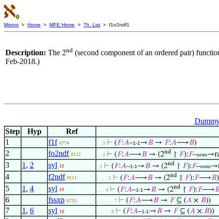
Mirrors
>
Home
>
MPE Home
>
Th. List
> f1o2ndf1
nd
Description:
The
(second component of an ordered pair) function
2
Feb-2018.)
Dummy 
Step
Hyp
Ref
1
f1f
⊢
(
𝐹
:
𝐴
–
→
𝐵
→
𝐹
:
𝐴
⟶
𝐵
)
6774
. . 3
1-1
nd
2
fo2ndf
⊢
(
𝐹
:
𝐴
⟶
𝐵
→ (2
↾
𝐹
):
𝐹
–
→r
8112
. . 3
onto
nd
3
1
,
2
syl
⊢
(
𝐹
:
𝐴
–
→
𝐵
→ (2
↾
𝐹
):
𝐹
–
→
18
. 2
1-1
onto
nd
4
f2ndf
⊢
(
𝐹
:
𝐴
⟶
𝐵
→ (2
↾
𝐹
):
𝐹
⟶
𝐵
)
8111
. . . . 5
nd
5
1
,
4
syl
⊢
(
𝐹
:
𝐴
–
→
𝐵
→ (2
↾
𝐹
):
𝐹
⟶

18
. . . 4
1-1
6
fssxp
⊢
(
𝐹
:
𝐴
⟶
𝐵
→
𝐹
⊆ (
𝐴
×
𝐵
))
6733
. . . . . . 7
7
1
,
6
syl
⊢
(
𝐹
:
𝐴
–
→
𝐵
→
𝐹
⊆ (
𝐴
×
𝐵
))
18
. . . . . 6
1-1