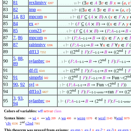
82
81
rexlimivv
⊢
(∃
𝑎
∈
𝐴
∃
𝑣
∈
𝐵
𝑥
= ⟨
𝑎
,
𝑣
3207
. . . . . . . . . 10
83
82
imp
⊢
((∃
𝑎
∈
𝐴
∃
𝑣
∈
𝐵
𝑥
= ⟨
𝑎
,
𝑣
⟩
411
. . . . . . . . 9
84
14
,
83
mpcom
⊢
((
𝐹
⊆ (
𝐴
×
𝐵
) ∧ (
𝑥
∈
𝐹
∧
𝑦
39
. . . . . . . 8
85
84
ex
⊢
(
𝐹
⊆ (
𝐴
×
𝐵
) → ((
𝑥
∈
𝐹
∧
𝑦
417
. . . . . . 7
86
85
com23
⊢
(
𝐹
⊆ (
𝐴
×
𝐵
) → (
𝐹
:
𝐴
–
→
𝐵
→
87
. . . . . 6
1-1
87
7
,
86
mpcom
⊢
(
𝐹
:
𝐴
–
→
𝐵
→ ((
𝑥
∈
𝐹
∧
𝑦
∈

39
. . . . 5
1-1
88
87
ralrimivv
⊢
(
𝐹
:
𝐴
–
→
𝐵
→ ∀
𝑥
∈
𝐹
∀
𝑦
∈
𝐹
(
3206
. . . 4
1-1
nd
nd
89
dff13
⊢
((2
↾
𝐹
):
𝐹
–
→
𝐵
↔ ((2
↾
𝐹
7252
. . . 4
1-1
5
,
88
,
nd
90
sylanbrc
⊢
(
𝐹
:
𝐴
–
→
𝐵
→ (2
↾
𝐹
):
𝐹
–
→
594
. . 3
1-1
1-1
89
nd
nd
91
df-f1
⊢
((2
↾
𝐹
):
𝐹
–
→
𝐵
↔ ((2
↾
𝐹
6541
. . . 4
1-1
nd
n
92
91
simprbi
◡
⊢
((2
↾
𝐹
):
𝐹
–
→
𝐵
→ Fun
(2
502
. . 3
1-1
nd
93
90
,
92
syl
◡
⊢
(
𝐹
:
𝐴
–
→
𝐵
→ Fun
(2
↾
𝐹
))
18
. 2
1-1
nd
94
dff1o3
⊢
((2
↾
𝐹
):
𝐹
–
-
→ran
𝐹
↔ ((2
6827
. 2
1-1
onto
3
,
93
,
nd
95
sylanbrc
⊢
(
𝐹
:
𝐴
–
→
𝐵
→ (2
↾
𝐹
):
𝐹
–
-
594
1
1-1
1-1
onto
94
Colors of variables:
wff
setvar
class
Syntax hints:
wi
wb
wa
wceq
wcel
wral
→
↔
∧
=
∈
∀
4
209
400
1570
2143
3079
nd
cfv
c2nd
‘
2
6536
7981
This theorem was proved from axioms:
ax-mp
ax-1
ax-2
ax-3
ax-gen
5
6
7
8
1