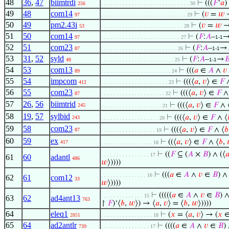
48
36
,
47
biimtrdi
⊢
(((
𝐹
‘
𝑎
)
256
. . . . . . . . . . . . . . . . . . . . . . . . . . . . . 30
49
48
com14
⊢
(
𝑣
=
𝑤
97
. . . . . . . . . . . . . . . . . . . . . . . . . . . . 29
50
49
pm2.43i
⊢
(
𝑣
=
𝑤
→
53
. . . . . . . . . . . . . . . . . . . . . . . . . . . 28
51
50
com14
⊢
(
𝐹
:
𝐴
–
97
. . . . . . . . . . . . . . . . . . . . . . . . . . 27
1-1
52
51
com23
⊢
(
𝐹
:
𝐴
–
→
87
. . . . . . . . . . . . . . . . . . . . . . . . . 26
1-1
53
31
,
52
syld
⊢
(
𝐹
:
𝐴
–
→

48
. . . . . . . . . . . . . . . . . . . . . . . . 25
1-1
54
53
com13
⊢
(((
𝑎
∈
𝐴
∧
𝑣
89
. . . . . . . . . . . . . . . . . . . . . . . 24
55
54
impcom
⊢
(((⟨
𝑎
,
𝑣
⟩ ∈
𝐹
∧
412
. . . . . . . . . . . . . . . . . . . . . . 23
56
55
com23
⊢
(((⟨
𝑎
,
𝑣
⟩ ∈
𝐹
∧
87
. . . . . . . . . . . . . . . . . . . . . 22
57
26
,
56
biimtrid
⊢
(((⟨
𝑎
,
𝑣
⟩ ∈
𝐹
∧ 
245
. . . . . . . . . . . . . . . . . . . . 21
58
19
,
57
sylbid
⊢
(((⟨
𝑎
,
𝑣
⟩ ∈
𝐹
∧ ⟨
243
. . . . . . . . . . . . . . . . . . . 20
59
58
com23
⊢
(((⟨
𝑎
,
𝑣
⟩ ∈
𝐹
∧ ⟨
𝑏
87
. . . . . . . . . . . . . . . . . . 19
60
59
ex
⊢
((⟨
𝑎
,
𝑣
⟩ ∈
𝐹
∧ ⟨
𝑏
,
417
. . . . . . . . . . . . . . . . . 18
⊢
((
𝐹
⊆ (
𝐴
×
𝐵
) ∧ (⟨

. . . . . . . . . . . . . . . . 17
61
60
adantl
486
𝑤
⟩))))
⊢
(((
𝑎
∈
𝐴
∧
𝑣
∈
𝐵
) ∧
. . . . . . . . . . . . . . . 16
62
61
com12
33
𝑤
⟩))))
⊢
(((((
𝑎
∈
𝐴
∧
𝑣
∈
𝐵
) 
. . . . . . . . . . . . . . 15
63
62
ad4ant13
763
↾
𝐹
)‘⟨
𝑏
,
𝑤
⟩) → ⟨
𝑎
,
𝑣
⟩ = ⟨
𝑏
,
𝑤
⟩))))
64
eleq1
⊢
(
𝑥
= ⟨
𝑎
,
𝑣
⟩ → (
𝑥
2851
. . . . . . . . . . . . . . . . . 18
65
64
ad2antlr
⊢
((((
𝑎
∈
𝐴
∧
𝑣
∈
𝐵
)
739
. . . . . . . . . . . . . . . . 17