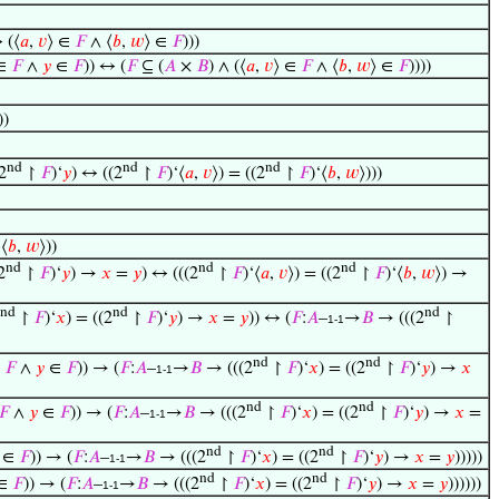
 (⟨
𝑎
,
𝑣
⟩ ∈
𝐹
∧ ⟨
𝑏
,
𝑤
⟩ ∈
𝐹
)))
∈
𝐹
∧
𝑦
∈
𝐹
)) ↔ (
𝐹
⊆ (
𝐴
×
𝐵
) ∧ (⟨
𝑎
,
𝑣
⟩ ∈
𝐹
∧ ⟨
𝑏
,
𝑤
⟩ ∈
𝐹
))))
))
nd
nd
nd
2
↾
𝐹
)‘
𝑦
) ↔ ((2
↾
𝐹
)‘⟨
𝑎
,
𝑣
⟩) = ((2
↾
𝐹
)‘⟨
𝑏
,
𝑤
⟩)))
 ⟨
𝑏
,
𝑤
⟩))
nd
nd
nd
2
↾
𝐹
)‘
𝑦
) →
𝑥
=
𝑦
) ↔ (((2
↾
𝐹
)‘⟨
𝑎
,
𝑣
⟩) = ((2
↾
𝐹
)‘⟨
𝑏
,
𝑤
⟩) →
nd
nd
nd
↾
𝐹
)‘
𝑥
) = ((2
↾
𝐹
)‘
𝑦
) →
𝑥
=
𝑦
)) ↔ (
𝐹
:
𝐴
–
→
𝐵
→ (((2
↾
1-1
nd
nd
∈
𝐹
∧
𝑦
∈
𝐹
)) → (
𝐹
:
𝐴
–
→
𝐵
→ (((2
↾
𝐹
)‘
𝑥
) = ((2
↾
𝐹
)‘
𝑦
) →
𝑥
1-1
nd
nd
𝐹
∧
𝑦
∈
𝐹
)) → (
𝐹
:
𝐴
–
→
𝐵
→ (((2
↾
𝐹
)‘
𝑥
) = ((2
↾
𝐹
)‘
𝑦
) →
𝑥
=
1-1
nd
nd
∈
𝐹
)) → (
𝐹
:
𝐴
–
→
𝐵
→ (((2
↾
𝐹
)‘
𝑥
) = ((2
↾
𝐹
)‘
𝑦
) →
𝑥
=
𝑦
)))))
1-1
nd
nd
∈
𝐹
)) → (
𝐹
:
𝐴
–
→
𝐵
→ (((2
↾
𝐹
)‘
𝑥
) = ((2
↾
𝐹
)‘
𝑦
) →
𝑥
=
𝑦
))))))
1-1