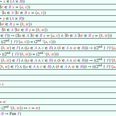
 →
𝑥
∈ (
𝐴
×
𝐵
))
∃
𝑣
∈
𝐵
𝑥
= ⟨
𝑎
,
𝑣
⟩)
→ ∃
𝑎
∈
𝐴
∃
𝑣
∈
𝐵
𝑥
= ⟨
𝑎
,
𝑣
⟩)
 →
𝑦
∈ (
𝐴
×
𝐵
))
∃
𝑤
∈
𝐵
𝑦
= ⟨
𝑏
,
𝑤
⟩)
 ∃
𝑏
∈
𝐴
∃
𝑤
∈
𝐵
𝑦
= ⟨
𝑏
,
𝑤
⟩)
∈
𝐹
)) → (∃
𝑎
∈
𝐴
∃
𝑣
∈
𝐵
𝑥
= ⟨
𝑎
,
𝑣
⟩ ∧ ∃
𝑏
∈
𝐴
∃
𝑤
∈
𝐵
𝑦
= ⟨
𝑏
,
𝑤
⟩))
nd
nd
((2
↾
𝐹
)‘⟨
𝑎
,
𝑣
⟩) = (2
‘⟨
𝑎
,
𝑣
⟩))
nd
 ⟨
𝑏
,
𝑤
⟩ ∈
𝐹
) ∧ ((
𝑎
∈
𝐴
∧
𝑣
∈
𝐵
) ∧ (
𝑏
∈
𝐴
∧
𝑤
∈
𝐵
))) → ((2
↾
𝐹
)‘⟨
𝑎
nd
nd
 ((2
↾
𝐹
)‘⟨
𝑏
,
𝑤
⟩) = (2
‘⟨
𝑏
,
𝑤
⟩))
nd
 ⟨
𝑏
,
𝑤
⟩ ∈
𝐹
) ∧ ((
𝑎
∈
𝐴
∧
𝑣
∈
𝐵
) ∧ (
𝑏
∈
𝐴
∧
𝑤
∈
𝐵
))) → ((2
↾
𝐹
)‘⟨
𝑏
nd
⟨
𝑏
,
𝑤
⟩ ∈
𝐹
) ∧ ((
𝑎
∈
𝐴
∧
𝑣
∈
𝐵
) ∧ (
𝑏
∈
𝐴
∧
𝑤
∈
𝐵
))) → (((2
↾
𝐹
)‘⟨
𝑎
=
𝑣
 =
𝑤
nd
= (2
‘⟨
𝑏
,
𝑤
⟩) ↔
𝑣
=
𝑤
)
→
𝐵
→ Fun
𝐹
)