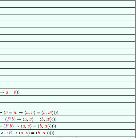
 →
𝑎
=
𝑏
))
→ (
𝑣
=
𝑤
→ ⟨
𝑎
,
𝑣
⟩ = ⟨
𝑏
,
𝑤
⟩)))
 = (
𝐹
‘
𝑏
) → ⟨
𝑎
,
𝑣
⟩ = ⟨
𝑏
,
𝑤
⟩)))
= (
𝐹
‘
𝑏
) → ⟨
𝑎
,
𝑣
⟩ = ⟨
𝑏
,
𝑤
⟩))))
→
𝐵
→ ⟨
𝑎
,
𝑣
⟩ = ⟨
𝑏
,
𝑤
⟩))))
1-1