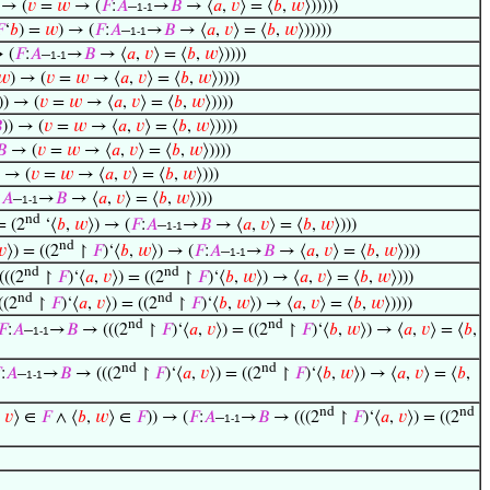
 → (
𝑣
=
𝑤
→ (
𝐹
:
𝐴
–
→
𝐵
→ ⟨
𝑎
,
𝑣
⟩ = ⟨
𝑏
,
𝑤
⟩)))))
1-1

‘
𝑏
) =
𝑤
) → (
𝐹
:
𝐴
–
→
𝐵
→ ⟨
𝑎
,
𝑣
⟩ = ⟨
𝑏
,
𝑤
⟩)))))
1-1
 (
𝐹
:
𝐴
–
→
𝐵
→ ⟨
𝑎
,
𝑣
⟩ = ⟨
𝑏
,
𝑤
⟩))))
1-1
𝑤
) → (
𝑣
=
𝑤
→ ⟨
𝑎
,
𝑣
⟩ = ⟨
𝑏
,
𝑤
⟩))))
)) → (
𝑣
=
𝑤
→ ⟨
𝑎
,
𝑣
⟩ = ⟨
𝑏
,
𝑤
⟩))))

)) → (
𝑣
=
𝑤
→ ⟨
𝑎
,
𝑣
⟩ = ⟨
𝑏
,
𝑤
⟩))))
𝐵
→ (
𝑣
=
𝑤
→ ⟨
𝑎
,
𝑣
⟩ = ⟨
𝑏
,
𝑤
⟩))))
→ (
𝑣
=
𝑤
→ ⟨
𝑎
,
𝑣
⟩ = ⟨
𝑏
,
𝑤
⟩)))
:
𝐴
–
→
𝐵
→ ⟨
𝑎
,
𝑣
⟩ = ⟨
𝑏
,
𝑤
⟩)))
1-1
nd
= (2
‘⟨
𝑏
,
𝑤
⟩) → (
𝐹
:
𝐴
–
→
𝐵
→ ⟨
𝑎
,
𝑣
⟩ = ⟨
𝑏
,
𝑤
⟩)))
1-1
nd
𝑣
⟩) = ((2
↾
𝐹
)‘⟨
𝑏
,
𝑤
⟩) → (
𝐹
:
𝐴
–
→
𝐵
→ ⟨
𝑎
,
𝑣
⟩ = ⟨
𝑏
,
𝑤
⟩)))
1-1
nd
nd
((2
↾
𝐹
)‘⟨
𝑎
,
𝑣
⟩) = ((2
↾
𝐹
)‘⟨
𝑏
,
𝑤
⟩) → ⟨
𝑎
,
𝑣
⟩ = ⟨
𝑏
,
𝑤
⟩)))
nd
nd
((2
↾
𝐹
)‘⟨
𝑎
,
𝑣
⟩) = ((2
↾
𝐹
)‘⟨
𝑏
,
𝑤
⟩) → ⟨
𝑎
,
𝑣
⟩ = ⟨
𝑏
,
𝑤
⟩))))
nd
nd
𝐹
:
𝐴
–
→
𝐵
→ (((2
↾
𝐹
)‘⟨
𝑎
,
𝑣
⟩) = ((2
↾
𝐹
)‘⟨
𝑏
,
𝑤
⟩) → ⟨
𝑎
,
𝑣
⟩ = ⟨
𝑏
,
1-1
nd
nd

:
𝐴
–
→
𝐵
→ (((2
↾
𝐹
)‘⟨
𝑎
,
𝑣
⟩) = ((2
↾
𝐹
)‘⟨
𝑏
,
𝑤
⟩) → ⟨
𝑎
,
𝑣
⟩ = ⟨
𝑏
,
1-1
nd
nd
,
𝑣
⟩ ∈
𝐹
∧ ⟨
𝑏
,
𝑤
⟩ ∈
𝐹
)) → (
𝐹
:
𝐴
–
→
𝐵
→ (((2
↾
𝐹
)‘⟨
𝑎
,
𝑣
⟩) = ((2
1-1