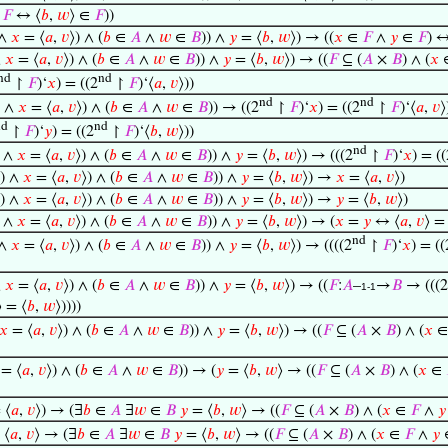
∈
𝐹
↔ ⟨
𝑏
,
𝑤
⟩ ∈
𝐹
))
 ∧
𝑥
= ⟨
𝑎
,
𝑣
⟩) ∧ (
𝑏
∈
𝐴
∧
𝑤
∈
𝐵
)) ∧
𝑦
= ⟨
𝑏
,
𝑤
⟩) → ((
𝑥
∈
𝐹
∧
𝑦
∈
𝐹
) ↔
∧
𝑥
= ⟨
𝑎
,
𝑣
⟩) ∧ (
𝑏
∈
𝐴
∧
𝑤
∈
𝐵
)) ∧
𝑦
= ⟨
𝑏
,
𝑤
⟩) → ((
𝐹
⊆ (
𝐴
×
𝐵
) ∧ (
𝑥
nd
nd
↾
𝐹
)‘
𝑥
) = ((2
↾
𝐹
)‘⟨
𝑎
,
𝑣
⟩))
nd
nd
) ∧
𝑥
= ⟨
𝑎
,
𝑣
⟩) ∧ (
𝑏
∈
𝐴
∧
𝑤
∈
𝐵
)) → ((2
↾
𝐹
)‘
𝑥
) = ((2
↾
𝐹
)‘⟨
𝑎
,
𝑣
⟩
nd
nd
↾
𝐹
)‘
𝑦
) = ((2
↾
𝐹
)‘⟨
𝑏
,
𝑤
⟩))
nd
) ∧
𝑥
= ⟨
𝑎
,
𝑣
⟩) ∧ (
𝑏
∈
𝐴
∧
𝑤
∈
𝐵
)) ∧
𝑦
= ⟨
𝑏
,
𝑤
⟩) → (((2
↾
𝐹
)‘
𝑥
) = ((
) ∧
𝑥
= ⟨
𝑎
,
𝑣
⟩) ∧ (
𝑏
∈
𝐴
∧
𝑤
∈
𝐵
)) ∧
𝑦
= ⟨
𝑏
,
𝑤
⟩) →
𝑥
= ⟨
𝑎
,
𝑣
⟩)
) ∧
𝑥
= ⟨
𝑎
,
𝑣
⟩) ∧ (
𝑏
∈
𝐴
∧
𝑤
∈
𝐵
)) ∧
𝑦
= ⟨
𝑏
,
𝑤
⟩) →
𝑦
= ⟨
𝑏
,
𝑤
⟩)
) ∧
𝑥
= ⟨
𝑎
,
𝑣
⟩) ∧ (
𝑏
∈
𝐴
∧
𝑤
∈
𝐵
)) ∧
𝑦
= ⟨
𝑏
,
𝑤
⟩) → (
𝑥
=
𝑦
↔ ⟨
𝑎
,
𝑣
⟩ =
nd
 ∧
𝑥
= ⟨
𝑎
,
𝑣
⟩) ∧ (
𝑏
∈
𝐴
∧
𝑤
∈
𝐵
)) ∧
𝑦
= ⟨
𝑏
,
𝑤
⟩) → ((((2
↾
𝐹
)‘
𝑥
) = ((
∧
𝑥
= ⟨
𝑎
,
𝑣
⟩) ∧ (
𝑏
∈
𝐴
∧
𝑤
∈
𝐵
)) ∧
𝑦
= ⟨
𝑏
,
𝑤
⟩) → ((
𝐹
:
𝐴
–
→
𝐵
→ (((2
1-1
⟩ = ⟨
𝑏
,
𝑤
⟩))))
𝑥
= ⟨
𝑎
,
𝑣
⟩) ∧ (
𝑏
∈
𝐴
∧
𝑤
∈
𝐵
)) ∧
𝑦
= ⟨
𝑏
,
𝑤
⟩) → ((
𝐹
⊆ (
𝐴
×
𝐵
) ∧ (
𝑥
= ⟨
𝑎
,
𝑣
⟩) ∧ (
𝑏
∈
𝐴
∧
𝑤
∈
𝐵
)) → (
𝑦
= ⟨
𝑏
,
𝑤
⟩ → ((
𝐹
⊆ (
𝐴
×
𝐵
) ∧ (
𝑥
∈
 ⟨
𝑎
,
𝑣
⟩) → (∃
𝑏
∈
𝐴
∃
𝑤
∈
𝐵
𝑦
= ⟨
𝑏
,
𝑤
⟩ → ((
𝐹
⊆ (
𝐴
×
𝐵
) ∧ (
𝑥
∈
𝐹
∧
𝑦
 ⟨
𝑎
,
𝑣
⟩ → (∃
𝑏
∈
𝐴
∃
𝑤
∈
𝐵
𝑦
= ⟨
𝑏
,
𝑤
⟩ → ((
𝐹
⊆ (
𝐴
×
𝐵
) ∧ (
𝑥
∈
𝐹
∧
𝑦