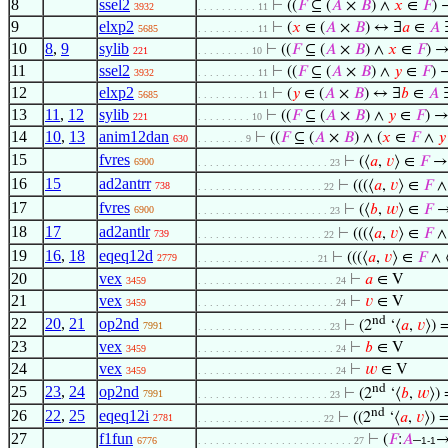
8
ssel2
⊢
((
𝐹
⊆ (
𝐴
×
𝐵
) ∧
𝑥
∈
𝐹
)
3932
. . . . . . . . . . 11
9
elxp2
⊢
(
𝑥
∈ (
𝐴
×
𝐵
) ↔ ∃
𝑎
∈
𝐴
5685
. . . . . . . . . . 11
10
8
,
9
sylib
⊢
((
𝐹
⊆ (
𝐴
×
𝐵
) ∧
𝑥
∈
𝐹
) 
221
. . . . . . . . . 10
11
ssel2
⊢
((
𝐹
⊆ (
𝐴
×
𝐵
) ∧
𝑦
∈
𝐹
)
3932
. . . . . . . . . . 11
12
elxp2
⊢
(
𝑦
∈ (
𝐴
×
𝐵
) ↔ ∃
𝑏
∈
𝐴
5685
. . . . . . . . . . 11
13
11
,
12
sylib
⊢
((
𝐹
⊆ (
𝐴
×
𝐵
) ∧
𝑦
∈
𝐹
) →
221
. . . . . . . . . 10
14
10
,
13
anim12dan
⊢
((
𝐹
⊆ (
𝐴
×
𝐵
) ∧ (
𝑥
∈
𝐹
∧
𝑦
630
. . . . . . . . 9
15
fvres
⊢
(⟨
𝑎
,
𝑣
⟩ ∈
𝐹
→ 
6900
. . . . . . . . . . . . . . . . . . . . . . 23
16
15
ad2antrr
⊢
(((⟨
𝑎
,
𝑣
⟩ ∈
𝐹
∧
738
. . . . . . . . . . . . . . . . . . . . . 22
17
fvres
⊢
(⟨
𝑏
,
𝑤
⟩ ∈
𝐹
→
6900
. . . . . . . . . . . . . . . . . . . . . . 23
18
17
ad2antlr
⊢
(((⟨
𝑎
,
𝑣
⟩ ∈
𝐹
∧
739
. . . . . . . . . . . . . . . . . . . . . 22
19
16
,
18
eqeq12d
⊢
(((⟨
𝑎
,
𝑣
⟩ ∈
𝐹
∧ 
2779
. . . . . . . . . . . . . . . . . . . . 21
20
vex
⊢
𝑎
∈ V
3459
. . . . . . . . . . . . . . . . . . . . . . . 24
21
vex
⊢
𝑣
∈ V
3459
. . . . . . . . . . . . . . . . . . . . . . . 24
nd
22
20
,
21
op2nd
⊢
(2
‘⟨
𝑎
,
𝑣
⟩) 
7991
. . . . . . . . . . . . . . . . . . . . . . 23
23
vex
⊢
𝑏
∈ V
3459
. . . . . . . . . . . . . . . . . . . . . . . 24
24
vex
⊢
𝑤
∈ V
3459
. . . . . . . . . . . . . . . . . . . . . . . 24
nd
25
23
,
24
op2nd
⊢
(2
‘⟨
𝑏
,
𝑤
⟩)
7991
. . . . . . . . . . . . . . . . . . . . . . 23
nd
26
22
,
25
eqeq12i
⊢
((2
‘⟨
𝑎
,
𝑣
⟩) 
2781
. . . . . . . . . . . . . . . . . . . . . 22
27
f1fun
⊢
(
𝐹
:
𝐴
–
6776
. . . . . . . . . . . . . . . . . . . . . . . . . . 27
1-1