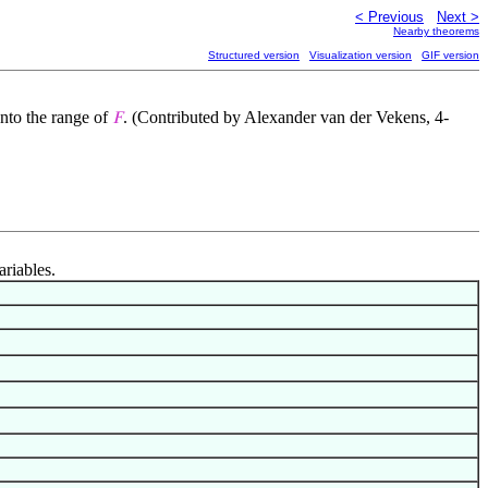
< Previous
Next >
Nearby theorems
Structured version
Visualization version
GIF version
nto the range of
. (Contributed by Alexander van der Vekens, 4-
𝐹
ariables.