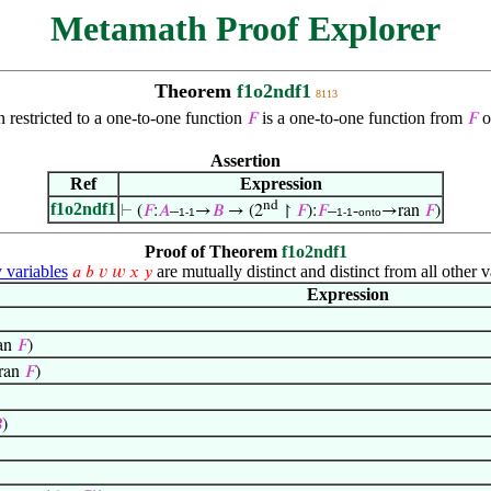
Metamath Proof Explorer
Theorem
f1o2ndf1
8113
 restricted to a one-to-one function
is a one-to-one function from
o
𝐹
𝐹
Assertion
Ref
Expression
nd
f1o2ndf1
⊢
(
𝐹
:
𝐴
–
→
𝐵
→ (2
↾
𝐹
):
𝐹
–
-
→ran
𝐹
)
1-1
1-1
onto
Proof of Theorem
f1o2ndf1
variables
are mutually distinct and distinct from all other v
𝑎
𝑏
𝑣
𝑤
𝑥
𝑦
Expression
an
𝐹
)
ran
𝐹
)

)