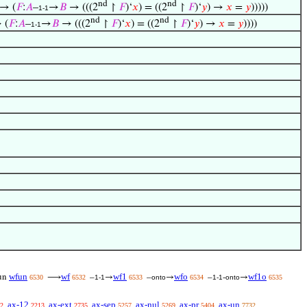
nd
nd
 → (
𝐹
:
𝐴
–
→
𝐵
→ (((2
↾
𝐹
)‘
𝑥
) = ((2
↾
𝐹
)‘
𝑦
) →
𝑥
=
𝑦
)))))
1-1
nd
nd
 (
𝐹
:
𝐴
–
→
𝐵
→ (((2
↾
𝐹
)‘
𝑥
) = ((2
↾
𝐹
)‘
𝑦
) →
𝑥
=
𝑦
))))
1-1
wfun
wf
wf1
wfo
wf1o
un
⟶
–
→
–
→
–
-
→
6530
6532
1-1
6533
onto
6534
1-1
onto
6535
ax-12
ax-ext
ax-sep
ax-nul
ax-pr
ax-un
2
2213
2735
5257
5269
5404
7732