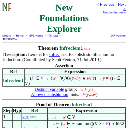
New
< Previous
Next
>
Nearby theorems
Foundations
Explorer
Mirrors
>
Home
>
NFE Home
>
Th. List
>
GIF version
fnfreclem1
Theorem
fnfreclem1
6318
Description:
Lemma for
fnfrec
. Establish stratification for
6321
induction. (Contributed by Scott Fenton, 31-Jul-2019.)
Assertion
Ref
Expression
⊢
(
F
∈
V
→ {
w
∣
∀
y
∀
z
((
w
F
y
∧
w
F
z
) →
y
=
z
)}
∈
fnfreclem1
V)
Distinct variable
group:
w
,
F
,
y
,
z
Allowed substitution
hints:
V
(
y
,
z
,
w
)
Proof of Theorem
fnfreclem1
Step
Hyp
Ref
Expression
1
vex
⊢
w
∈
V
2863
. . . . 5
◡
⊢
(
w
∈
∼ ran ran (((V ×
F
) ∩
Ins2
. . . 4