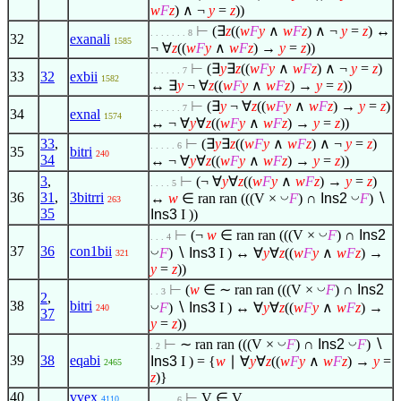
w
F
z
)
∧
¬
y
=
z
))
⊢
(
∃
z
((
w
F
y
∧
w
F
z
)
∧
¬
y
=
z
) ↔
. . . . . . . 8
32
exanali
1585
¬
∀
z
((
w
F
y
∧
w
F
z
) →
y
=
z
))
⊢
(
∃
y
∃
z
((
w
F
y
∧
w
F
z
)
∧
¬
y
=
z
)
. . . . . . 7
33
32
exbii
1582
↔
∃
y
¬
∀
z
((
w
F
y
∧
w
F
z
) →
y
=
z
))
⊢
(
∃
y
¬
∀
z
((
w
F
y
∧
w
F
z
) →
y
=
z
)
. . . . . . 7
34
exnal
1574
↔ ¬
∀
y
∀
z
((
w
F
y
∧
w
F
z
) →
y
=
z
))
33
,
⊢
(
∃
y
∃
z
((
w
F
y
∧
w
F
z
)
∧
¬
y
=
z
)
. . . . . 6
35
bitri
240
34
↔ ¬
∀
y
∀
z
((
w
F
y
∧
w
F
z
) →
y
=
z
))
3
,
⊢
(¬
∀
y
∀
z
((
w
F
y
∧
w
F
z
) →
y
=
z
)
. . . . 5
36
31
,
3bitrri
◡
◡
↔
w
∈
ran ran (((V ×
F
) ∩
Ins2
F
)
∖
263
35
Ins3
I ))
◡
⊢
(¬
w
∈
ran ran (((V ×
F
) ∩
Ins2
. . . 4
37
36
con1bii
◡
F
)
∖
Ins3
I ) ↔
∀
y
∀
z
((
w
F
y
∧
w
F
z
) →
321
y
=
z
))
◡
⊢
(
w
∈
∼ ran ran (((V ×
F
) ∩
Ins2
. . 3
2
,
38
bitri
◡
F
)
∖
Ins3
I ) ↔
∀
y
∀
z
((
w
F
y
∧
w
F
z
) →
240
37
y
=
z
))
◡
◡
⊢
∼ ran ran (((V ×
F
) ∩
Ins2
F
)
∖
. 2
39
38
eqabi
Ins3
I ) = {
w
∣
∀
y
∀
z
((
w
F
y
∧
w
F
z
) →
y
=
2465
z
)}
40
vvex
⊢
V
∈
V
4110
. . . . . 6