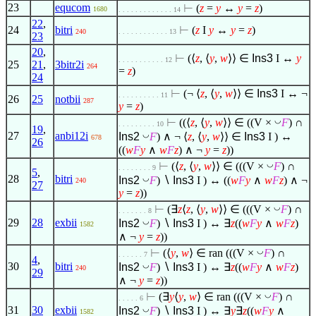
23
equcom
⊢
(
z
=
y
↔
y
=
z
)
1680
. . . . . . . . . . . . . 14
22
,
24
bitri
⊢
(
z
I
y
↔
y
=
z
)
240
. . . . . . . . . . . . 13
23
20
,
⊢
(
⟨
z
,
⟨
y
,
w
⟩
⟩
∈
Ins3
I ↔
y
. . . . . . . . . . . 12
25
21
,
3bitr2i
264
=
z
)
24
⊢
(¬
⟨
z
,
⟨
y
,
w
⟩
⟩
∈
Ins3
I ↔ ¬
. . . . . . . . . . 11
26
25
notbii
287
y
=
z
)
◡
⊢
((
⟨
z
,
⟨
y
,
w
⟩
⟩
∈
((V ×
F
) ∩
. . . . . . . . . 10
19
,
◡
27
anbi12i
Ins2
F
)
∧
¬
⟨
z
,
⟨
y
,
w
⟩
⟩
∈
Ins3
I ) ↔
678
26
((
w
F
y
∧
w
F
z
)
∧
¬
y
=
z
))
◡
⊢
(
⟨
z
,
⟨
y
,
w
⟩
⟩
∈
(((V ×
F
) ∩
. . . . . . . . 9
5
,
28
bitri
◡
Ins2
F
)
∖
Ins3
I ) ↔ ((
w
F
y
∧
w
F
z
)
∧
¬
240
27
y
=
z
))
◡
⊢
(
∃
z
⟨
z
,
⟨
y
,
w
⟩
⟩
∈
(((V ×
F
) ∩
. . . . . . . 8
◡
29
28
exbii
Ins2
F
)
∖
Ins3
I ) ↔
∃
z
((
w
F
y
∧
w
F
z
)
1582
∧
¬
y
=
z
))
◡
⊢
(
⟨
y
,
w
⟩
∈
ran (((V ×
F
) ∩
. . . . . . 7
4
,
◡
30
bitri
Ins2
F
)
∖
Ins3
I ) ↔
∃
z
((
w
F
y
∧
w
F
z
)
240
29
∧
¬
y
=
z
))
◡
⊢
(
∃
y
⟨
y
,
w
⟩
∈
ran (((V ×
F
) ∩
. . . . . 6
◡
31
30
exbii
Ins2
F
)
∖
Ins3
I ) ↔
∃
y
∃
z
((
w
F
y
∧
1582