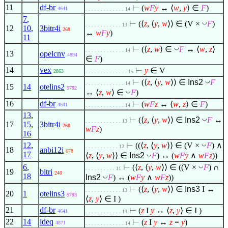
11
df-br
⊢
(
w
F
y
↔
⟨
w
,
y
⟩
∈
F
)
4641
. . . . . . . . . . . . . 14
7
,
◡
⊢
(
⟨
z
,
⟨
y
,
w
⟩
⟩
∈
(V ×
F
)
. . . . . . . . . . . . 13
12
10
,
3bitr4i
268
↔
w
F
y
)
11
◡
⊢
(
⟨
z
,
w
⟩
∈
F
↔
⟨
w
,
z
⟩
. . . . . . . . . . . . . 14
13
opelcnv
4894
∈
F
)
14
vex
⊢
y
∈
V
2863
. . . . . . . . . . . . . . 15
◡
⊢
(
⟨
z
,
⟨
y
,
w
⟩
⟩
∈
Ins2
F
. . . . . . . . . . . . . 14
15
14
otelins2
5792
◡
↔
⟨
z
,
w
⟩
∈
F
)
16
df-br
⊢
(
w
F
z
↔
⟨
w
,
z
⟩
∈
F
)
4641
. . . . . . . . . . . . . 14
13
,
◡
⊢
(
⟨
z
,
⟨
y
,
w
⟩
⟩
∈
Ins2
F
↔
. . . . . . . . . . . . 13
17
15
,
3bitr4i
268
w
F
z
)
16
◡
12
,
⊢
((
⟨
z
,
⟨
y
,
w
⟩
⟩
∈
(V ×
F
)
∧
. . . . . . . . . . . 12
18
anbi12i
678
17
◡
⟨
z
,
⟨
y
,
w
⟩
⟩
∈
Ins2
F
) ↔ (
w
F
y
∧
w
F
z
))
◡
6
,
⊢
(
⟨
z
,
⟨
y
,
w
⟩
⟩
∈
((V ×
F
) ∩
. . . . . . . . . . 11
19
bitri
240
18
◡
Ins2
F
) ↔ (
w
F
y
∧
w
F
z
))
⊢
(
⟨
z
,
⟨
y
,
w
⟩
⟩
∈
Ins3
I ↔
. . . . . . . . . . . . 13
20
1
otelins3
5793
⟨
z
,
y
⟩
∈
I )
21
df-br
⊢
(
z
I
y
↔
⟨
z
,
y
⟩
∈
I )
4641
. . . . . . . . . . . . 13
22
14
ideq
⊢
(
z
I
y
↔
z
=
y
)
4871
. . . . . . . . . . . . . 14