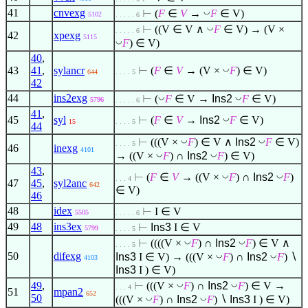
41
cnvexg
◡
⊢
(
F
∈
V
→
F
∈
V)
5102
. . . . . 6
◡
⊢
((V
∈
V
∧
F
∈
V) → (V ×
. . . . . 6
42
xpexg
5115
◡
F
)
∈
V)
40
,
◡
43
41
,
sylancr
⊢
(
F
∈
V
→ (V ×
F
)
∈
V)
644
. . . . 5
42
44
ins2exg
◡
◡
⊢
(
F
∈
V →
Ins2
F
∈
V)
5796
. . . . . 6
41
,
◡
45
syl
⊢
(
F
∈
V
→
Ins2
F
∈
V)
15
. . . . 5
44
◡
◡
⊢
(((V ×
F
)
∈
V
∧
Ins2
F
∈
V)
. . . . 5
46
inexg
4101
◡
◡
→ ((V ×
F
) ∩
Ins2
F
)
∈
V)
43
,
◡
◡
⊢
(
F
∈
V
→ ((V ×
F
) ∩
Ins2
F
)
. . . 4
47
45
,
syl2anc
642
∈
V)
46
48
idex
⊢
I
∈
V
5505
. . . . . 6
49
48
ins3ex
⊢
Ins3
I
∈
V
5799
. . . . 5
◡
◡
⊢
((((V ×
F
) ∩
Ins2
F
)
∈
V
∧
. . . . 5
◡
◡
50
difexg
Ins3
I
∈
V) → (((V ×
F
) ∩
Ins2
F
)
∖
4103
Ins3
I )
∈
V)
◡
◡
49
,
⊢
(((V ×
F
) ∩
Ins2
F
)
∈
V →
. . . 4
51
mpan2
652
50
◡
◡
(((V ×
F
) ∩
Ins2
F
)
∖
Ins3
I )
∈
V)