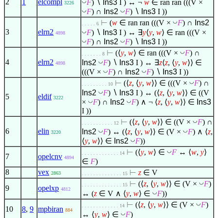
◡
2
1
elcompl
F
)
∖
Ins3
I ) ↔ ¬
w
∈
ran ran (((V ×
3226
◡
◡
F
) ∩
Ins2
F
)
∖
Ins3
I ))
◡
⊢
(
w
∈
ran ran (((V ×
F
) ∩
Ins2
. . . . . 6
◡
3
elrn2
F
)
∖
Ins3
I ) ↔
∃
y
⟨
y
,
w
⟩
∈
ran (((V ×
4898
◡
◡
F
) ∩
Ins2
F
)
∖
Ins3
I ))
◡
⊢
(
⟨
y
,
w
⟩
∈
ran (((V ×
F
) ∩
. . . . . . . 8
◡
4
elrn2
Ins2
F
)
∖
Ins3
I ) ↔
∃
z
⟨
z
,
⟨
y
,
w
⟩
⟩
∈
4898
◡
◡
(((V ×
F
) ∩
Ins2
F
)
∖
Ins3
I ))
◡
⊢
(
⟨
z
,
⟨
y
,
w
⟩
⟩
∈
(((V ×
F
) ∩
. . . . . . . . . 10
◡
Ins2
F
)
∖
Ins3
I ) ↔ (
⟨
z
,
⟨
y
,
w
⟩
⟩
∈
((V
5
eldif
3222
◡
◡
×
F
) ∩
Ins2
F
)
∧
¬
⟨
z
,
⟨
y
,
w
⟩
⟩
∈
Ins3
I ))
◡
⊢
(
⟨
z
,
⟨
y
,
w
⟩
⟩
∈
((V ×
F
) ∩
. . . . . . . . . . . 12
◡
◡
6
elin
Ins2
F
) ↔ (
⟨
z
,
⟨
y
,
w
⟩
⟩
∈
(V ×
F
)
∧
⟨
z
,
3220
◡
⟨
y
,
w
⟩
⟩
∈
Ins2
F
))
◡
⊢
(
⟨
y
,
w
⟩
∈
F
↔
⟨
w
,
y
⟩
. . . . . . . . . . . . . 14
7
opelcnv
4894
∈
F
)
8
vex
⊢
z
∈
V
2863
. . . . . . . . . . . . . . 15
◡
⊢
(
⟨
z
,
⟨
y
,
w
⟩
⟩
∈
(V ×
F
)
. . . . . . . . . . . . . . 15
9
opelxp
4812
◡
↔ (
z
∈
V
∧
⟨
y
,
w
⟩
∈
F
))
◡
⊢
(
⟨
z
,
⟨
y
,
w
⟩
⟩
∈
(V ×
F
)
. . . . . . . . . . . . . 14
10
8
,
9
mpbiran
884
◡
↔
⟨
y
,
w
⟩
∈
F
)