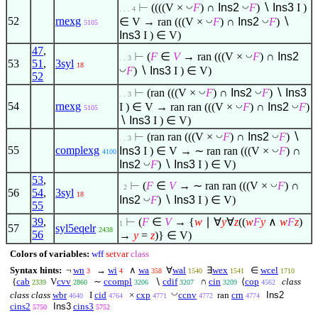
◡
◡
⊢
((((V ×
F
) ∩
Ins2
F
)
∖
Ins3
I )
. . . 4
◡
◡
52
rnexg
∈
V → ran (((V ×
F
) ∩
Ins2
F
)
∖
5105
Ins3
I )
∈
V)
47
,
◡
⊢
(
F
∈
V
→ ran (((V ×
F
) ∩
Ins2
. . 3
53
51
,
3syl
18
◡
F
)
∖
Ins3
I )
∈
V)
52
◡
◡
⊢
(ran (((V ×
F
) ∩
Ins2
F
)
∖
Ins3
. . 3
◡
◡
54
rnexg
I )
∈
V → ran ran (((V ×
F
) ∩
Ins2
F
)
5105
∖
Ins3
I )
∈
V)
◡
◡
⊢
(ran ran (((V ×
F
) ∩
Ins2
F
)
∖
. . 3
◡
55
complexg
Ins3
I )
∈
V → ∼ ran ran (((V ×
F
) ∩
4100
◡
Ins2
F
)
∖
Ins3
I )
∈
V)
53
,
◡
⊢
(
F
∈
V
→ ∼ ran ran (((V ×
F
) ∩
. 2
56
54
,
3syl
18
◡
Ins2
F
)
∖
Ins3
I )
∈
V)
55
39
,
⊢
(
F
∈
V
→ {
w
∣
∀
y
∀
z
((
w
F
y
∧
w
F
z
)
1
57
syl5eqelr
2438
56
→
y
=
z
)}
∈
V)
Colors of variables:
wff
setvar
class
Syntax hints:
¬
wn
→
wi
∧
wa
∀
wal
∃
wex
∈
wcel
3
4
358
1540
1541
1710
{
cab
V
cvv
∼
ccompl
∖
cdif
∩
cin
⟨
cop
class
2339
2860
3206
3207
3209
4562
◡
class class
wbr
I
cid
×
cxp
ccnv
ran
crn
Ins2
4640
4764
4771
4772
4774
cins2
Ins3
cins3
5750
5752