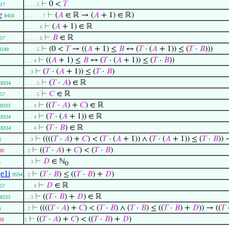
⊢
0 <
𝑇
17
. . . . 5
e
⊢
(
𝐴
∈ ℝ → (
𝐴
+ 1) ∈ ℝ)
8456
. . . . . . 7
⊢
(
𝐴
+ 1) ∈ ℝ
. . . . . 6
⊢
𝐵
∈ ℝ
57
. . . . . 6
⊢
(0 <
𝑇
→ ((
𝐴
+ 1) ≤
𝐵
↔ (
𝑇
· (
𝐴
+ 1)) ≤ (
𝑇
·
𝐵
)))
9249
. . . . 5
⊢
((
𝐴
+ 1) ≤
𝐵
↔ (
𝑇
· (
𝐴
+ 1)) ≤ (
𝑇
·
𝐵
))
. . . 4
⊢
(
𝑇
· (
𝐴
+ 1)) ≤ (
𝑇
·
𝐵
)
. . 3
⊢
(
𝑇
·
𝐴
) ∈ ℝ
8334
. . . . 5
⊢
𝐶
∈ ℝ
57
. . . . 5
⊢
((
𝑇
·
𝐴
) +
𝐶
) ∈ ℝ
8333
. . . 4
⊢
(
𝑇
· (
𝐴
+ 1)) ∈ ℝ
8334
. . . 4
⊢
(
𝑇
·
𝐵
) ∈ ℝ
8334
. . . 4
⊢
((((
𝑇
·
𝐴
) +
𝐶
) < (
𝑇
· (
𝐴
+ 1)) ∧ (
𝑇
· (
𝐴
+ 1)) ≤ (
𝑇
·
𝐵
)) 
6
. . 3
⊢
((
𝑇
·
𝐴
) +
𝐶
) < (
𝑇
·
𝐵
)
30
. 2
4
⊢
𝐷
∈ ℕ
. . 3
0
e1i
⊢
(
𝑇
·
𝐵
) ≤ ((
𝑇
·
𝐵
) +
𝐷
)
9594
. 2
⊢
𝐷
∈ ℝ
57
. . . 4
⊢
((
𝑇
·
𝐵
) +
𝐷
) ∈ ℝ
8333
. . 3
⊢
((((
𝑇
·
𝐴
) +
𝐶
) < (
𝑇
·
𝐵
) ∧ (
𝑇
·
𝐵
) ≤ ((
𝑇
·
𝐵
) +
𝐷
)) → ((
𝑇
6
. 2
⊢
((
𝑇
·
𝐴
) +
𝐶
) < ((
𝑇
·
𝐵
) +
𝐷
)
30
1