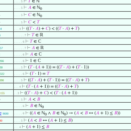
⊢
𝑇
∈ ℕ
. . . . 5
⊢
𝐴
∈ ℕ
. . . . 5
0
3
⊢
𝐶
∈ ℕ
. . . . 5
0
5
⊢
𝐶
<
𝑇
. . . . 5
⊢
((
𝑇
·
𝐴
) +
𝐶
) < ((
𝑇
·
𝐴
) +
𝑇
)
84
. . . 4
⊢
𝑇
∈ ℝ
6
. . . . . . 7
⊢
𝑇
∈ ℂ
2
. . . . . 6
⊢
𝐴
∈ ℝ
57
. . . . . . 7
⊢
𝐴
∈ ℂ
2
. . . . . 6
⊢
1 ∈ ℂ
266
. . . . . 6
⊢
(
𝑇
· (
𝐴
+ 1)) = ((
𝑇
·
𝐴
) + (
𝑇
· 1))
30
. . . . 5
⊢
(
𝑇
· 1) =
𝑇
322
. . . . . 6
⊢
((
𝑇
·
𝐴
) + (
𝑇
· 1)) = ((
𝑇
·
𝐴
) +
𝑇
)
090
. . . . 5
⊢
(
𝑇
· (
𝐴
+ 1)) = ((
𝑇
·
𝐴
) +
𝑇
)
. . . 4
⊢
((
𝑇
·
𝐴
) +
𝐶
) < (
𝑇
· (
𝐴
+ 1))
4155
. . 3
6
⊢
𝐴
<
𝐵
. . . . 5
⊢
𝐵
∈ ℕ
. . . . . 6
0
e
⊢
((
𝐴
∈ ℕ
∧
𝐵
∈ ℕ
) → (
𝐴
<
𝐵
↔ (
𝐴
+ 1) ≤
𝐵
))
. . . . . 6
9690
0
0
⊢
(
𝐴
<
𝐵
↔ (
𝐴
+ 1) ≤
𝐵
)
30
. . . . 5
⊢
(
𝐴
+ 1) ≤
𝐵
. . . 4