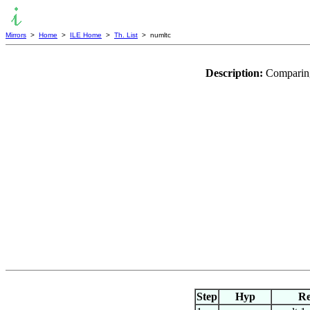
Mirrors
>
Home
>
ILE Home
>
Th. List
> numltc
Description:
Comparing
Step
Hyp
Re