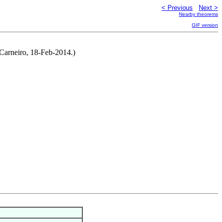
< Previous
Next >
Nearby theorems
GIF version
 Carneiro, 18-Feb-2014.)