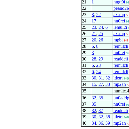
21
1
nngt0i
93
22
peano2r
23
8
,
22
ax-mp
5
24
17
nn0rei
95
25
23
,
24
,
6
lemul2i
26
21
,
25
ax-mp
5
27
20
,
26
mpbi
145
28
6
,
8
remulcli
29
3
nn0rei
95
30
28
,
29
readdcli
31
6
,
23
remulcli
32
6
,
24
remulcli
33
30
,
31
,
32
ltletri
842
34
15
,
27
,
33
mp2an
4
35
numltc.
36
32
,
35
nn0addg
37
35
nn0rei
95
38
32
,
37
readdcli
39
30
,
32
,
38
ltletri
842
40
34
,
36
,
39
mp2an
4