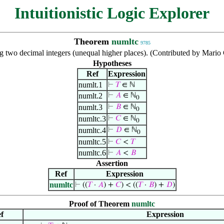
Intuitionistic Logic Explorer
Theorem
numltc
9785
 two decimal integers (unequal higher places). (Contributed by Mario
Hypotheses
Ref
Expression
numlt.1
⊢
𝑇
∈ ℕ
numlt.2
⊢
𝐴
∈ ℕ
0
numlt.3
⊢
𝐵
∈ ℕ
0
numltc.3
⊢
𝐶
∈ ℕ
0
numltc.4
⊢
𝐷
∈ ℕ
0
numltc.5
⊢
𝐶
<
𝑇
numltc.6
⊢
𝐴
<
𝐵
Assertion
Ref
Expression
numltc
⊢
((
𝑇
·
𝐴
) +
𝐶
) < ((
𝑇
·
𝐵
) +
𝐷
)
Proof of Theorem
numltc
f
Expression