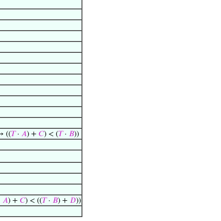
→ ((
𝑇
·
𝐴
) +
𝐶
) < (
𝑇
·
𝐵
))
·
𝐴
) +
𝐶
) < ((
𝑇
·
𝐵
) +
𝐷
))