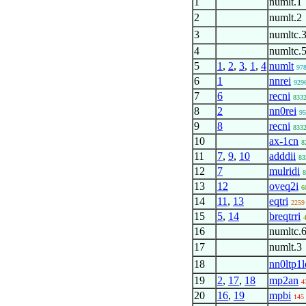
1
numlt.1
2
numlt.2
3
numltc.
4
numltc.
5
1
,
2
,
3
,
1
,
4
numlt
97
6
1
nnrei
929
7
6
recni
833
8
2
nn0rei
95
9
8
recni
833
10
ax-1cn
8
11
7
,
9
,
10
adddii
83
12
7
mulridi
8
13
12
oveq2i
6
14
11
,
13
eqtri
2259
15
5
,
14
breqtrri
16
numltc.
17
numlt.3
18
nn0ltp1l
19
2
,
17
,
18
mp2an
4
20
16
,
19
mpbi
145