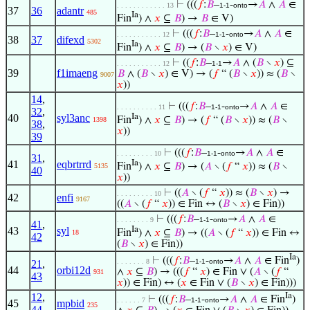
⊢
(((
𝑓
:
𝐵
–
-
→
𝐴
∧
𝐴
∈
. . . . . . . . . . . . 13
1-1
onto
37
36
adantr
485
Ia
Fin
) ∧
𝑥
⊆
𝐵
) →
𝐵
∈ V)
⊢
(((
𝑓
:
𝐵
–
-
→
𝐴
∧
𝐴
∈
. . . . . . . . . . . 12
1-1
onto
38
37
difexd
5302
Ia
Fin
) ∧
𝑥
⊆
𝐵
) → (
𝐵
∖
𝑥
) ∈ V)
⊢
((
𝑓
:
𝐵
–
→
𝐴
∧ (
𝐵
∖
𝑥
) ⊆
. . . . . . . . . . . 12
1-1
39
f1imaeng
𝐵
∧ (
𝐵
∖
𝑥
) ∈ V) → (
𝑓
“ (
𝐵
∖
𝑥
)) ≈ (
𝐵
∖
9007
𝑥
))
14
,
⊢
(((
𝑓
:
𝐵
–
-
→
𝐴
∧
𝐴
∈
. . . . . . . . . . 11
1-1
onto
32
,
40
syl3anc
Ia
Fin
) ∧
𝑥
⊆
𝐵
) → (
𝑓
“ (
𝐵
∖
𝑥
)) ≈ (
𝐵
∖
1398
38
,
𝑥
))
39
⊢
(((
𝑓
:
𝐵
–
-
→
𝐴
∧
𝐴
∈
. . . . . . . . . 10
1-1
onto
31
,
41
eqbrtrrd
Ia
Fin
) ∧
𝑥
⊆
𝐵
) → (
𝐴
∖ (
𝑓
“
𝑥
)) ≈ (
𝐵
∖
5135
40
𝑥
))
⊢
((
𝐴
∖ (
𝑓
“
𝑥
)) ≈ (
𝐵
∖
𝑥
) →
. . . . . . . . . 10
42
enfi
9167
((
𝐴
∖ (
𝑓
“
𝑥
)) ∈ Fin ↔ (
𝐵
∖
𝑥
) ∈ Fin))
⊢
(((
𝑓
:
𝐵
–
-
→
𝐴
∧
𝐴
∈
. . . . . . . . 9
1-1
onto
41
,
43
syl
Ia
Fin
) ∧
𝑥
⊆
𝐵
) → ((
𝐴
∖ (
𝑓
“
𝑥
)) ∈ Fin ↔
18
42
(
𝐵
∖
𝑥
) ∈ Fin))
Ia
⊢
(((
𝑓
:
𝐵
–
-
→
𝐴
∧
𝐴
∈ Fin
)
. . . . . . . 8
1-1
onto
21
,
44
orbi12d
∧
𝑥
⊆
𝐵
) → (((
𝑓
“
𝑥
) ∈ Fin ∨ (
𝐴
∖ (
𝑓
“
931
43
𝑥
)) ∈ Fin) ↔ (
𝑥
∈ Fin ∨ (
𝐵
∖
𝑥
) ∈ Fin)))
12
,
Ia
⊢
(((
𝑓
:
𝐵
–
-
→
𝐴
∧
𝐴
∈ Fin
)
. . . . . . 7
1-1
onto
45
mpbid
235
44