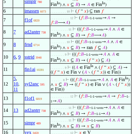
5
simplr
780
Ia
Ia
Fin
) ∧
𝑥
⊆
𝐵
) →
𝐴
∈ Fin
)
6
imassrn
⊢
(
𝑓
“
𝑥
) ⊆ ran
𝑓
6073
. . . . . . . . . 10
⊢
(
𝑓
:
𝐵
–
-
→
𝐴
→
. . . . . . . . . . . 12
1-1
onto
7
f1of
6820
𝑓
:
𝐵
⟶
𝐴
)
⊢
(((
𝑓
:
𝐵
–
-
→
𝐴
∧
𝐴
∈
. . . . . . . . . . 11
1-1
onto
8
7
ad2antrr
738
Ia
Fin
) ∧
𝑥
⊆
𝐵
) →
𝑓
:
𝐵
⟶
𝐴
)
⊢
(((
𝑓
:
𝐵
–
-
→
𝐴
∧
𝐴
∈
. . . . . . . . . 10
1-1
onto
9
8
frnd
6714
Ia
Fin
) ∧
𝑥
⊆
𝐵
) → ran
𝑓
⊆
𝐴
)
⊢
(((
𝑓
:
𝐵
–
-
→
𝐴
∧
𝐴
∈
. . . . . . . . 9
1-1
onto
10
6
,
9
sstrid
3948
Ia
Fin
) ∧
𝑥
⊆
𝐵
) → (
𝑓
“
𝑥
) ⊆
𝐴
)
Ia
⊢
((
𝐴
∈ Fin
∧ (
𝑓
“
𝑥
) ⊆
𝐴
) →
. . . . . . . . 9
11
fin1ai
10281
((
𝑓
“
𝑥
) ∈ Fin ∨ (
𝐴
∖ (
𝑓
“
𝑥
)) ∈ Fin))
5
,
Ia
⊢
(((
𝑓
:
𝐵
–
-
→
𝐴
∧
𝐴
∈ Fin
)
. . . . . . . 8
1-1
onto
12
10
,
syl2anc
∧
𝑥
⊆
𝐵
) → ((
𝑓
“
𝑥
) ∈ Fin ∨ (
𝐴
∖ (
𝑓
“
𝑥
))
595
11
∈ Fin))
⊢
(
𝑓
:
𝐵
–
-
→
𝐴
→
𝑓
:
𝐵
–
. . . . . . . . . . . 12
1-1
onto
1-
13
f1of1
6819
→
𝐴
)
1
⊢
(((
𝑓
:
𝐵
–
-
→
𝐴
∧
𝐴
∈
. . . . . . . . . . 11
1-1
onto
14
13
ad2antrr
738
Ia
Fin
) ∧
𝑥
⊆
𝐵
) →
𝑓
:
𝐵
–
→
𝐴
)
1-1
⊢
(((
𝑓
:
𝐵
–
-
→
𝐴
∧
𝐴
∈
. . . . . . . . . . 11
1-1
onto
15
simpr
489
Ia
Fin
) ∧
𝑥
⊆
𝐵
) →
𝑥
⊆
𝐵
)
16
vex
⊢
𝑥
∈ V
3459
. . . . . . . . . . . 12