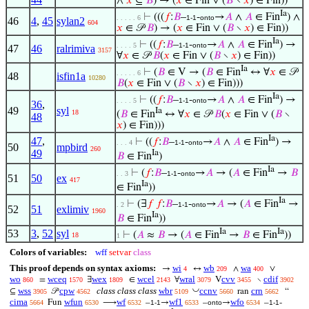
∧
𝑥
⊆
𝐵
) → (
𝑥
∈ Fin ∨ (
𝐵
∖
𝑥
) ∈ Fin))
Ia
⊢
(((
𝑓
:
𝐵
–
-
→
𝐴
∧
𝐴
∈ Fin
) ∧
. . . . . 6
1-1
onto
46
4
,
45
sylan2
604
𝑥
∈ 𝒫
𝐵
) → (
𝑥
∈ Fin ∨ (
𝐵
∖
𝑥
) ∈ Fin))
Ia
⊢
((
𝑓
:
𝐵
–
-
→
𝐴
∧
𝐴
∈ Fin
) →
. . . . 5
1-1
onto
47
46
ralrimiva
3157
∀
𝑥
∈ 𝒫
𝐵
(
𝑥
∈ Fin ∨ (
𝐵
∖
𝑥
) ∈ Fin))
Ia
⊢
(
𝐵
∈ V → (
𝐵
∈ Fin
↔ ∀
𝑥
∈ 𝒫
. . . . . 6
48
isfin1a
10280
𝐵
(
𝑥
∈ Fin ∨ (
𝐵
∖
𝑥
) ∈ Fin)))
Ia
⊢
((
𝑓
:
𝐵
–
-
→
𝐴
∧
𝐴
∈ Fin
) →
. . . . 5
1-1
onto
36
,
49
syl
Ia
18
(
𝐵
∈ Fin
↔ ∀
𝑥
∈ 𝒫
𝐵
(
𝑥
∈ Fin ∨ (
𝐵
∖
48
𝑥
) ∈ Fin)))
Ia
47
,
⊢
((
𝑓
:
𝐵
–
-
→
𝐴
∧
𝐴
∈ Fin
) →
. . . 4
1-1
onto
50
mpbird
260
49
Ia
𝐵
∈ Fin
)
Ia
⊢
(
𝑓
:
𝐵
–
-
→
𝐴
→ (
𝐴
∈ Fin
→
𝐵
. . 3
1-1
onto
51
50
ex
417
Ia
∈ Fin
))
Ia
⊢
(∃
𝑓
𝑓
:
𝐵
–
-
→
𝐴
→ (
𝐴
∈ Fin
→
. 2
1-1
onto
52
51
exlimiv
1960
Ia
𝐵
∈ Fin
))
Ia
Ia
53
3
,
52
syl
⊢
(
𝐴
≈
𝐵
→ (
𝐴
∈ Fin
→
𝐵
∈ Fin
))
18
1
Colors of variables:
wff
setvar
class
This proof depends on syntax axioms:
wi
wb
wa
→
↔
∧
∨
4
209
400
wo
wceq
wex
wcel
wral
cvv
cdif
=
∃
∈
∀
V
∖
860
1570
1809
2143
3079
3455
3902
◡
wss
cpw
class class class
wbr
ccnv
crn
⊆
𝒫
ran
“
3905
4562
5109
5660
5662
cima
wfun
wf
wf1
wfo
Fun
⟶
–
→
–
→
–
-
5664
6530
6532
1-1
6533
onto
6534
1-1