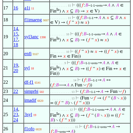
⊢
(((
𝑓
:
𝐵
–
-
→
𝐴
∧
𝐴
∈
. . . . . . . . . . 11
1-1
onto
17
16
a1i
11
Ia
Fin
) ∧
𝑥
⊆
𝐵
) →
𝑥
∈ V)
⊢
((
𝑓
:
𝐵
–
→
𝐴
∧
𝑥
⊆
𝐵
∧
𝑥
. . . . . . . . . . 11
1-1
18
f1imaeng
9007
∈ V) → (
𝑓
“
𝑥
) ≈
𝑥
)
14
,
15
,
⊢
(((
𝑓
:
𝐵
–
-
→
𝐴
∧
𝐴
∈
. . . . . . . . . 10
1-1
onto
19
syl3anc
1398
Ia
17
,
Fin
) ∧
𝑥
⊆
𝐵
) → (
𝑓
“
𝑥
) ≈
𝑥
)
18
⊢
((
𝑓
“
𝑥
) ≈
𝑥
→ ((
𝑓
“
𝑥
) ∈
. . . . . . . . . 10
20
enfi
9167
Fin ↔
𝑥
∈ Fin))
⊢
(((
𝑓
:
𝐵
–
-
→
𝐴
∧
𝐴
∈
. . . . . . . . 9
1-1
onto
19
,
21
syl
Ia
Fin
) ∧
𝑥
⊆
𝐵
) → ((
𝑓
“
𝑥
) ∈ Fin ↔
𝑥
∈
18
20
Fin))
⊢
(
𝑓
:
𝐵
–
→
𝐴
↔
. . . . . . . . . . . . . 14
1-1
22
df-f1
6541
◡
(
𝑓
:
𝐵
⟶
𝐴
∧ Fun
𝑓
))
23
22
simprbi
◡
⊢
(
𝑓
:
𝐵
–
→
𝐴
→ Fun
𝑓
)
502
. . . . . . . . . . . . 13
1-1
◡
⊢
(Fun
𝑓
→ (
𝑓
“ (
𝐵
∖
𝑥
))
. . . . . . . . . . . . 13
24
imadif
6620
= ((
𝑓
“
𝐵
) ∖ (
𝑓
“
𝑥
)))
14
,
⊢
(((
𝑓
:
𝐵
–
-
→
𝐴
∧
𝐴
∈
. . . . . . . . . . . 12
1-1
onto
25
23
,
3syl
Ia
Fin
) ∧
𝑥
⊆
𝐵
) → (
𝑓
“ (
𝐵
∖
𝑥
)) = ((
𝑓
“
19
24
𝐵
) ∖ (
𝑓
“
𝑥
)))
⊢
(
𝑓
:
𝐵
–
-
→
𝐴
→
. . . . . . . . . . . . . . 15
1-1
onto
26
f1ofo
6828
𝑓
:
𝐵
–
→
𝐴
)
onto