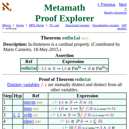
Metamath
< Previous
Next
>
Nearby theorems
Proof Explorer
Mirrors
>
Home
>
MPE Home
>
Th. List
Structured version
Visualization version
GIF
> enfin1ai
version
Theorem
enfin1ai
10372
Description:
Ia-finiteness is a cardinal property. (Contributed by
Mario Carneiro, 18-May-2015.)
Assertion
Ref
Expression
Ia
Ia
enfin1ai
⊢
(
𝐴
≈
𝐵
→ (
𝐴
∈ Fin
→
𝐵
∈ Fin
))
Proof of Theorem
enfin1ai
Dummy variables
are mutually distinct and distinct from all
𝑓
𝑥
other variables.
Step
Hyp
Ref
Expression
1
ensym
⊢
(
𝐴
≈
𝐵
→
𝐵
≈
𝐴
)
8996
. . 3
2
bren
⊢
(
𝐵
≈
𝐴
↔ ∃
𝑓
𝑓
:
𝐵
–
-
→
𝐴
)
8949
. . 3
1-1
onto
3
1
,
2
sylib
⊢
(
𝐴
≈
𝐵
→ ∃
𝑓
𝑓
:
𝐵
–
-
→
𝐴
)
221
. 2
1-1
onto
4
elpwi
⊢
(
𝑥
∈ 𝒫
𝐵
→
𝑥
⊆
𝐵
)
4569
. . . . . . 7
⊢
(((
𝑓
:
𝐵
–
-
→
𝐴
∧
𝐴
∈
. . . . . . . . 9
1-1
onto