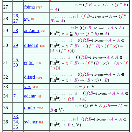
⊢
(
𝑓
:
𝐵
–
→
𝐴
→ (
𝑓
“
𝐵
)
. . . . . . . . . . . . . . 15
onto
27
foima
6797
=
𝐴
)
26
,
⊢
(
𝑓
:
𝐵
–
-
→
𝐴
→ (
𝑓
“
. . . . . . . . . . . . . 14
1-1
onto
28
syl
18
27
𝐵
) =
𝐴
)
⊢
(((
𝑓
:
𝐵
–
-
→
𝐴
∧
𝐴
∈
. . . . . . . . . . . . 13
1-1
onto
29
28
ad2antrr
738
Ia
Fin
) ∧
𝑥
⊆
𝐵
) → (
𝑓
“
𝐵
) =
𝐴
)
⊢
(((
𝑓
:
𝐵
–
-
→
𝐴
∧
𝐴
∈
. . . . . . . . . . . 12
1-1
onto
30
29
difeq1d
Ia
Fin
) ∧
𝑥
⊆
𝐵
) → ((
𝑓
“
𝐵
) ∖ (
𝑓
“
𝑥
)) =
4080
(
𝐴
∖ (
𝑓
“
𝑥
)))
⊢
(((
𝑓
:
𝐵
–
-
→
𝐴
∧
𝐴
∈
. . . . . . . . . . 11
1-1
onto
25
,
31
eqtrd
Ia
Fin
) ∧
𝑥
⊆
𝐵
) → (
𝑓
“ (
𝐵
∖
𝑥
)) = (
𝐴
∖ (
𝑓
2798
30
“
𝑥
)))
⊢
(((
𝑓
:
𝐵
–
-
→
𝐴
∧
𝐴
∈
. . . . . . . . . . . 12
1-1
onto
32
difssd
4091
Ia
Fin
) ∧
𝑥
⊆
𝐵
) → (
𝐵
∖
𝑥
) ⊆
𝐵
)
33
vex
⊢
𝑓
∈ V
3459
. . . . . . . . . . . . . . 15
⊢
((
𝑓
:
𝐵
–
-
→
𝐴
∧
𝐴
∈
. . . . . . . . . . . . . . 15
1-1
onto
34
7
adantr
485
Ia
Fin
) →
𝑓
:
𝐵
⟶
𝐴
)
⊢
((
𝑓
∈ V ∧
𝑓
:
𝐵
⟶
𝐴
) →
. . . . . . . . . . . . . . 15
35
dmfex
7898
𝐵
∈ V)
33
,
⊢
((
𝑓
:
𝐵
–
-
→
𝐴
∧
𝐴
∈
. . . . . . . . . . . . . 14
1-1
onto
36
34
,
sylancr
598
Ia
Fin
) →
𝐵
∈ V)
35