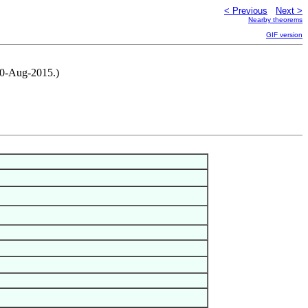
< Previous
Next >
Nearby theorems
GIF version
20-Aug-2015.)