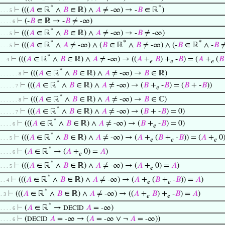
*
*
⊢
(((
𝐴
∈ ℝ
∧
𝐵
∈ ℝ) ∧
𝐴
≠ -∞) → -
𝐵
∈ ℝ
)
 . . . 5
⊢
(-
𝐵
∈ ℝ → -
𝐵
≠ -∞)
 . . . . 6
*
⊢
(((
𝐴
∈ ℝ
∧
𝐵
∈ ℝ) ∧
𝐴
≠ -∞) → -
𝐵
≠ -∞)
 . . . 5
*
*
*
⊢
(((
𝐴
∈ ℝ
∧
𝐴
≠ -∞) ∧ (
𝐵
∈ ℝ
∧
𝐵
≠ -∞) ∧ (-
𝐵
∈ ℝ
∧ -
𝐵
≠
 . . . 5
*
⊢
(((
𝐴
∈ ℝ
∧
𝐵
∈ ℝ) ∧
𝐴
≠ -∞) → ((
𝐴
+
𝐵
) +
-
𝐵
) = (
𝐴
+
(
𝐵
 . . 4
𝑒
𝑒
𝑒
*
⊢
(((
𝐴
∈ ℝ
∧
𝐵
∈ ℝ) ∧
𝐴
≠ -∞) →
𝐵
∈ ℝ)
 . . . . . . 8
*
⊢
(((
𝐴
∈ ℝ
∧
𝐵
∈ ℝ) ∧
𝐴
≠ -∞) → (
𝐵
+
-
𝐵
) = (
𝐵
+ -
𝐵
))
 . . . . . 7
𝑒
*
⊢
(((
𝐴
∈ ℝ
∧
𝐵
∈ ℝ) ∧
𝐴
≠ -∞) →
𝐵
∈ ℂ)
 . . . . . . 8
*
⊢
(((
𝐴
∈ ℝ
∧
𝐵
∈ ℝ) ∧
𝐴
≠ -∞) → (
𝐵
+ -
𝐵
) = 0)
 . . . . . 7
*
⊢
(((
𝐴
∈ ℝ
∧
𝐵
∈ ℝ) ∧
𝐴
≠ -∞) → (
𝐵
+
-
𝐵
) = 0)
 . . . . 6
𝑒
*
⊢
(((
𝐴
∈ ℝ
∧
𝐵
∈ ℝ) ∧
𝐴
≠ -∞) → (
𝐴
+
(
𝐵
+
-
𝐵
)) = (
𝐴
+
0)
 . . . 5
𝑒
𝑒
𝑒
*
⊢
(
𝐴
∈ ℝ
→ (
𝐴
+
0) =
𝐴
)
 . . . . 6
𝑒
*
⊢
(((
𝐴
∈ ℝ
∧
𝐵
∈ ℝ) ∧
𝐴
≠ -∞) → (
𝐴
+
0) =
𝐴
)
 . . . 5
𝑒
*
⊢
(((
𝐴
∈ ℝ
∧
𝐵
∈ ℝ) ∧
𝐴
≠ -∞) → (
𝐴
+
(
𝐵
+
-
𝐵
)) =
𝐴
)
 . . 4
𝑒
𝑒
*
⊢
(((
𝐴
∈ ℝ
∧
𝐵
∈ ℝ) ∧
𝐴
≠ -∞) → ((
𝐴
+
𝐵
) +
-
𝐵
) =
𝐴
)
 . 3
𝑒
𝑒
*
⊢
(
𝐴
∈ ℝ
→
𝐴
= -∞)
DECID
 . . . . 6
⊢
(
𝐴
= -∞ → (
𝐴
= -∞ ∨ ¬
𝐴
= -∞))
DECID
 . . . . 6