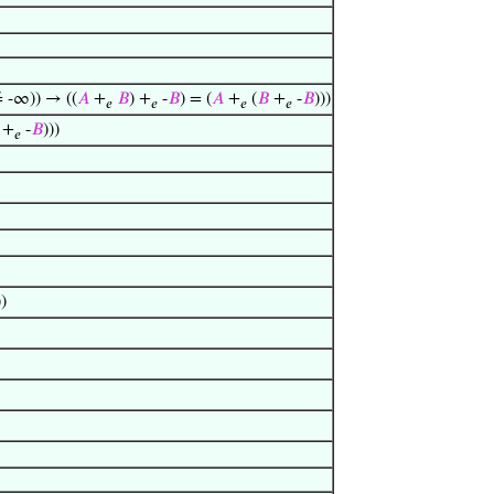
 -∞)) → ((
𝐴
+
𝐵
) +
-
𝐵
) = (
𝐴
+
(
𝐵
+
-
𝐵
)))
𝑒
𝑒
𝑒
𝑒
+
-
𝐵
)))
𝑒
)