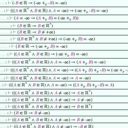
⊢
(-
𝐵
∈ ℝ → (-∞ +
-
𝐵
) = -∞)
 . . . 5
𝑒
*
⊢
(((
𝐴
∈ ℝ
∧
𝐵
∈ ℝ) ∧
𝐴
= -∞) → (-∞ +
-
𝐵
) = -∞)
 . . 4
𝑒
⊢
(
𝐴
= -∞ → (
𝐴
+
𝐵
) = (-∞ +
𝐵
))
 . . . . 6
𝑒
𝑒
*
⊢
(
𝐵
∈ ℝ →
𝐵
∈ ℝ
)
 . . . . . . 8
⊢
(
𝐵
∈ ℝ →
𝐵
≠ +∞)
 . . . . . . 8
*
⊢
((
𝐵
∈ ℝ
∧
𝐵
≠ +∞) → (-∞ +
𝐵
) = -∞)
 . . . . . . 8
𝑒
⊢
(
𝐵
∈ ℝ → (-∞ +
𝐵
) = -∞)
 . . . . . 7
𝑒
*
⊢
((
𝐴
∈ ℝ
∧
𝐵
∈ ℝ) → (-∞ +
𝐵
) = -∞)
 . . . . 6
𝑒
*
⊢
(((
𝐴
∈ ℝ
∧
𝐵
∈ ℝ) ∧
𝐴
= -∞) → (
𝐴
+
𝐵
) = -∞)
 . . . 5
𝑒
*
⊢
(((
𝐴
∈ ℝ
∧
𝐵
∈ ℝ) ∧
𝐴
= -∞) → ((
𝐴
+
𝐵
) +
-
𝐵
) = (-∞ +
-
 . . 4
𝑒
𝑒
𝑒
*
⊢
(((
𝐴
∈ ℝ
∧
𝐵
∈ ℝ) ∧
𝐴
= -∞) →
𝐴
= -∞)
 . . 4
*
⊢
(((
𝐴
∈ ℝ
∧
𝐵
∈ ℝ) ∧
𝐴
= -∞) → ((
𝐴
+
𝐵
) +
-
𝐵
) =
𝐴
)
 . 3
𝑒
𝑒
*
*
⊢
(((
𝐴
∈ ℝ
∧
𝐵
∈ ℝ) ∧
𝐴
≠ -∞) →
𝐴
∈ ℝ
)
 . . . 5
*
⊢
(((
𝐴
∈ ℝ
∧
𝐵
∈ ℝ) ∧
𝐴
≠ -∞) →
𝐴
≠ -∞)
 . . . 5
*
*
⊢
(((
𝐴
∈ ℝ
∧
𝐵
∈ ℝ) ∧
𝐴
≠ -∞) →
𝐵
∈ ℝ
)
 . . . 5
⊢
(
𝐵
∈ ℝ →
𝐵
≠ -∞)
 . . . . 6
*
⊢
(((
𝐴
∈ ℝ
∧
𝐵
∈ ℝ) ∧
𝐴
≠ -∞) →
𝐵
≠ -∞)
 . . . 5
*
⊢
(((
𝐴
∈ ℝ
∧
𝐵
∈ ℝ) ∧
𝐴
≠ -∞) → -
𝐵
∈ ℝ)
 . . . . 6