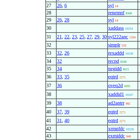
27
26
,
6
syl
14
.
28
renemnf
8368
.
29
26
,
28
syl
14
.
30
xaddass
.
10254
31
21
,
22
,
23
,
25
,
27
,
29
,
30
syl222anc
.
1294
32
simplr
533
.
33
32
,
26
rexaddd
.
10239
34
32
recnd
8348
.
35
34
negidd
8621
.
36
33
,
35
eqtrd
.
2271
37
36
oveq2d
.
6095
38
xaddid1
.
10247
39
38
ad2antrr
.
492
40
37
,
39
eqtrd
.
2271
41
31
,
40
eqtrd
.
2271
42
xrmnfdc
10228
.
43
exmiddc
848
.