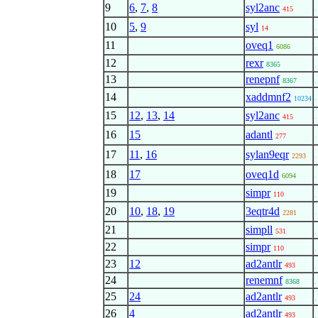
9
6
,
7
,
8
syl2anc
.
415
10
5
,
9
syl
.
14
11
oveq1
.
6086
12
rexr
8365
.
13
renepnf
8367
.
14
xaddmnf2
.
10234
15
12
,
13
,
14
syl2anc
.
415
16
15
adantl
.
277
17
11
,
16
sylan9eqr
.
2293
18
17
oveq1d
.
6094
19
simpr
110
.
20
10
,
18
,
19
3eqtr4d
.
2281
21
simpll
531
.
22
simpr
110
.
23
12
ad2antlr
493
.
24
renemnf
8368
.
25
24
ad2antlr
493
.
26
4
ad2antlr
493
.