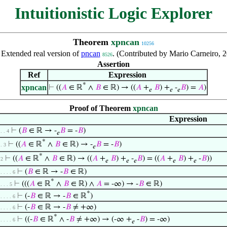
Intuitionistic Logic Explorer
Theorem
xpncan
10256
:
Extended real version of
pncan
. (Contributed by Mario Carneiro, 
8526
Assertion
Ref
Expression
*
xpncan
⊢
((
𝐴
∈ ℝ
∧
𝐵
∈ ℝ) → ((
𝐴
+
𝐵
) +
-
𝐵
) =
𝐴
)
𝑒
𝑒
𝑒
Proof of Theorem
xpncan
Expression
⊢
(
𝐵
∈ ℝ → -
𝐵
= -
𝐵
)
 . . 4
𝑒
*
⊢
((
𝐴
∈ ℝ
∧
𝐵
∈ ℝ) → -
𝐵
= -
𝐵
)
 . 3
𝑒
*
⊢
((
𝐴
∈ ℝ
∧
𝐵
∈ ℝ) → ((
𝐴
+
𝐵
) +
-
𝐵
) = ((
𝐴
+
𝐵
) +
-
𝐵
))
 2
𝑒
𝑒
𝑒
𝑒
𝑒
⊢
(
𝐵
∈ ℝ → -
𝐵
∈ ℝ)
 . . . . 6
*
⊢
(((
𝐴
∈ ℝ
∧
𝐵
∈ ℝ) ∧
𝐴
= -∞) → -
𝐵
∈ ℝ)
 . . . 5
*
⊢
(-
𝐵
∈ ℝ → -
𝐵
∈ ℝ
)
 . . . . 6
⊢
(-
𝐵
∈ ℝ → -
𝐵
≠ +∞)
 . . . . 6
*
⊢
((-
𝐵
∈ ℝ
∧ -
𝐵
≠ +∞) → (-∞ +
-
𝐵
) = -∞)
 . . . . 6
𝑒