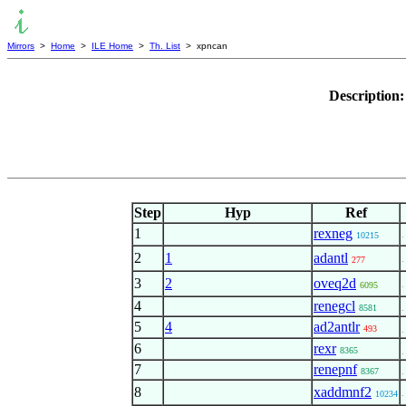
Mirrors
>
Home
>
ILE Home
>
Th. List
> xpncan
Description
Step
Hyp
Ref
1
rexneg
.
10215
2
1
adantl
.
277
3
2
oveq2d
.
6095
4
renegcl
8581
.
5
4
ad2antlr
493
.
6
rexr
8365
.
7
renepnf
8367
.
8
xaddmnf2
.
10234