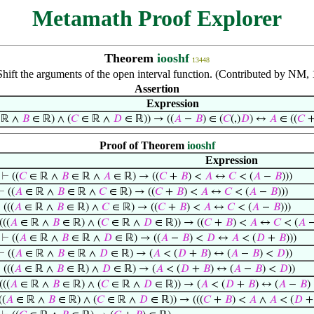
Metamath Proof Explorer
Theorem
iooshf
13448
Shift the arguments of the open interval function. (Contributed by NM
Assertion
Expression
 ℝ ∧
𝐵
∈ ℝ) ∧ (
𝐶
∈ ℝ ∧
𝐷
∈ ℝ)) → ((
𝐴
−
𝐵
) ∈ (
𝐶
(,)
𝐷
) ↔
𝐴
∈ ((
𝐶
Proof of Theorem
iooshf
Expression
⊢
((
𝐶
∈ ℝ ∧
𝐵
∈ ℝ ∧
𝐴
∈ ℝ) → ((
𝐶
+
𝐵
) <
𝐴
↔
𝐶
< (
𝐴
−
𝐵
)))
⊢
((
𝐴
∈ ℝ ∧
𝐵
∈ ℝ ∧
𝐶
∈ ℝ) → ((
𝐶
+
𝐵
) <
𝐴
↔
𝐶
< (
𝐴
−
𝐵
)))
⊢
(((
𝐴
∈ ℝ ∧
𝐵
∈ ℝ) ∧
𝐶
∈ ℝ) → ((
𝐶
+
𝐵
) <
𝐴
↔
𝐶
< (
𝐴
−
𝐵
)))
(((
𝐴
∈ ℝ ∧
𝐵
∈ ℝ) ∧ (
𝐶
∈ ℝ ∧
𝐷
∈ ℝ)) → ((
𝐶
+
𝐵
) <
𝐴
↔
𝐶
< (
𝐴
⊢
((
𝐴
∈ ℝ ∧
𝐵
∈ ℝ ∧
𝐷
∈ ℝ) → ((
𝐴
−
𝐵
) <
𝐷
↔
𝐴
< (
𝐷
+
𝐵
)))
⊢
((
𝐴
∈ ℝ ∧
𝐵
∈ ℝ ∧
𝐷
∈ ℝ) → (
𝐴
< (
𝐷
+
𝐵
) ↔ (
𝐴
−
𝐵
) <
𝐷
))
⊢
(((
𝐴
∈ ℝ ∧
𝐵
∈ ℝ) ∧
𝐷
∈ ℝ) → (
𝐴
< (
𝐷
+
𝐵
) ↔ (
𝐴
−
𝐵
) <
𝐷
))
(((
𝐴
∈ ℝ ∧
𝐵
∈ ℝ) ∧ (
𝐶
∈ ℝ ∧
𝐷
∈ ℝ)) → (
𝐴
< (
𝐷
+
𝐵
) ↔ (
𝐴
−
𝐵
)
((
𝐴
∈ ℝ ∧
𝐵
∈ ℝ) ∧ (
𝐶
∈ ℝ ∧
𝐷
∈ ℝ)) → (((
𝐶
+
𝐵
) <
𝐴
∧
𝐴
< (
𝐷