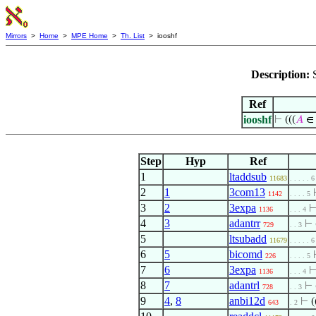
Mirrors
>
Home
>
MPE Home
>
Th. List
> iooshf
Description:
Ref
iooshf
⊢
(((
𝐴
∈
Step
Hyp
Ref
1
ltaddsub
11683
. . . . . 6
2
1
3com13
1142
. . . . 5
3
2
3expa
1136
. . . 4
4
3
adantrr
⊢
729
. . 3
5
ltsubadd
11679
. . . . . 6
6
5
bicomd
226
. . . . 5
7
6
3expa
1136
. . . 4
8
7
adantrl
⊢
728
. . 3
9
4
,
8
anbi12d
⊢
(
643
. 2