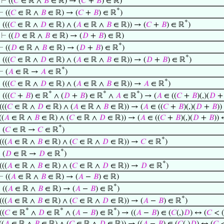
⊢
((
𝐶
∈ ℝ ∧
𝐵
∈ ℝ) → (
𝐶
+
𝐵
) ∈ ℝ)
*
⊢
((
𝐶
∈ ℝ ∧
𝐵
∈ ℝ) → (
𝐶
+
𝐵
) ∈ ℝ
)
*
⊢
(((
𝐶
∈ ℝ ∧
𝐷
∈ ℝ) ∧ (
𝐴
∈ ℝ ∧
𝐵
∈ ℝ)) → (
𝐶
+
𝐵
) ∈ ℝ
)
⊢
((
𝐷
∈ ℝ ∧
𝐵
∈ ℝ) → (
𝐷
+
𝐵
) ∈ ℝ)
*
⊢
((
𝐷
∈ ℝ ∧
𝐵
∈ ℝ) → (
𝐷
+
𝐵
) ∈ ℝ
)
*
⊢
(((
𝐶
∈ ℝ ∧
𝐷
∈ ℝ) ∧ (
𝐴
∈ ℝ ∧
𝐵
∈ ℝ)) → (
𝐷
+
𝐵
) ∈ ℝ
)
*
⊢
(
𝐴
∈ ℝ →
𝐴
∈ ℝ
)
*
⊢
(((
𝐶
∈ ℝ ∧
𝐷
∈ ℝ) ∧ (
𝐴
∈ ℝ ∧
𝐵
∈ ℝ)) →
𝐴
∈ ℝ
)
*
*
*
⊢
(((
𝐶
+
𝐵
) ∈ ℝ
∧ (
𝐷
+
𝐵
) ∈ ℝ
∧
𝐴
∈ ℝ
) → (
𝐴
∈ ((
𝐶
+
𝐵
)(,)(
𝐷
(((
𝐶
∈ ℝ ∧
𝐷
∈ ℝ) ∧ (
𝐴
∈ ℝ ∧
𝐵
∈ ℝ)) → (
𝐴
∈ ((
𝐶
+
𝐵
)(,)(
𝐷
+
𝐵
))
((
𝐴
∈ ℝ ∧
𝐵
∈ ℝ) ∧ (
𝐶
∈ ℝ ∧
𝐷
∈ ℝ)) → (
𝐴
∈ ((
𝐶
+
𝐵
)(,)(
𝐷
+
𝐵
)) 
*
⊢
(
𝐶
∈ ℝ →
𝐶
∈ ℝ
)
*
(((
𝐴
∈ ℝ ∧
𝐵
∈ ℝ) ∧ (
𝐶
∈ ℝ ∧
𝐷
∈ ℝ)) →
𝐶
∈ ℝ
)
*
⊢
(
𝐷
∈ ℝ →
𝐷
∈ ℝ
)
*
(((
𝐴
∈ ℝ ∧
𝐵
∈ ℝ) ∧ (
𝐶
∈ ℝ ∧
𝐷
∈ ℝ)) →
𝐷
∈ ℝ
)
⊢
((
𝐴
∈ ℝ ∧
𝐵
∈ ℝ) → (
𝐴
−
𝐵
) ∈ ℝ)
*
⊢
((
𝐴
∈ ℝ ∧
𝐵
∈ ℝ) → (
𝐴
−
𝐵
) ∈ ℝ
)
*
(((
𝐴
∈ ℝ ∧
𝐵
∈ ℝ) ∧ (
𝐶
∈ ℝ ∧
𝐷
∈ ℝ)) → (
𝐴
−
𝐵
) ∈ ℝ
)
*
*
*
((
𝐶
∈ ℝ
∧
𝐷
∈ ℝ
∧ (
𝐴
−
𝐵
) ∈ ℝ
) → ((
𝐴
−
𝐵
) ∈ (
𝐶
(,)
𝐷
) ↔ (
𝐶
< (