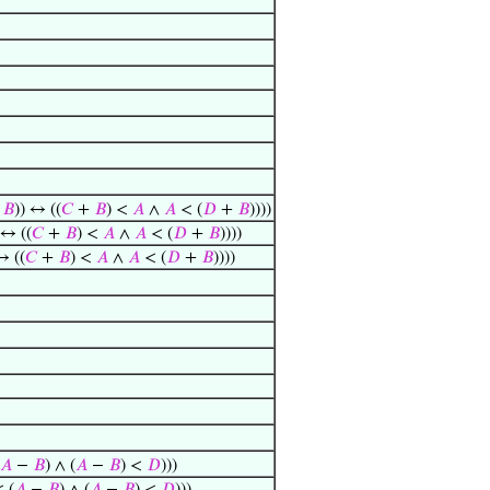
+
𝐵
)) ↔ ((
𝐶
+
𝐵
) <
𝐴
∧
𝐴
< (
𝐷
+
𝐵
))))
 ↔ ((
𝐶
+
𝐵
) <
𝐴
∧
𝐴
< (
𝐷
+
𝐵
))))
↔ ((
𝐶
+
𝐵
) <
𝐴
∧
𝐴
< (
𝐷
+
𝐵
))))
𝐴
−
𝐵
) ∧ (
𝐴
−
𝐵
) <
𝐷
)))