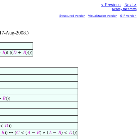
< Previous
Next >
Nearby theorems
Structured version
Visualization version
GIF version
, 17-Aug-2008.)
+
𝐵
)(,)(
𝐷
+
𝐵
))))
−
𝐵
)))
 <
𝐷
))
+
𝐵
)) ↔ (
𝐶
< (
𝐴
−
𝐵
) ∧ (
𝐴
−
𝐵
) <
𝐷
)))