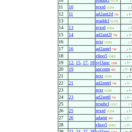
10
readdcl
11178
. . . . . 6
11
10
rexrd
11254
. . . . 5
12
11
ad2ant2rl
761
. . . 4
13
readdcl
11178
. . . . . 6
14
13
rexrd
11254
. . . . 5
15
14
ad2ant2l
758
. . . 4
16
rexr
11250
. . . . 5
17
16
ad2antrl
740
. . . 4
18
elioo5
13425
. . . 4
19
12
,
15
,
17
,
18
syl3anc
⊢
1398
. . 3
20
19
ancoms
⊢
(
463
. 2
21
rexr
11250
. . . 4
22
21
ad2antrl
⊢
740
. . 3
23
rexr
11250
. . . 4
24
23
ad2antll
⊢
741
. . 3
25
resubcl
11517
. . . . 5
26
25
rexrd
11254
. . . 4
27
26
adantr
⊢
485
. . 3
28
elioo5
⊢
13425
. . 3
29
22
,
24
,
27
,
28
syl3anc