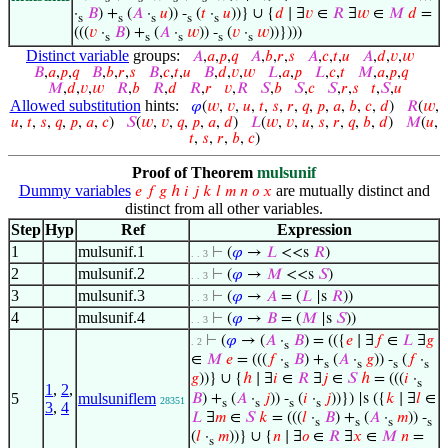
·
𝐵
) +
(
𝐴
·
𝑢
)) -
(
𝑡
·
𝑢
))} ∪ {
𝑑
∣ ∃
𝑣
∈
𝑅
∃
𝑤
∈
𝑀
𝑑
=
s
s
s
s
s
(((
𝑣
·
𝐵
) +
(
𝐴
·
𝑤
)) -
(
𝑣
·
𝑤
))})))
s
s
s
s
s
Distinct variable
groups:
𝐴
,
𝑎
,
𝑝
,
𝑞
𝐴
,
𝑏
,
𝑟
,
𝑠
𝐴
,
𝑐
,
𝑡
,
𝑢
𝐴
,
𝑑
,
𝑣
,
𝑤
𝐵
,
𝑎
,
𝑝
,
𝑞
𝐵
,
𝑏
,
𝑟
,
𝑠
𝐵
,
𝑐
,
𝑡
,
𝑢
𝐵
,
𝑑
,
𝑣
,
𝑤
𝐿
,
𝑎
,
𝑝
𝐿
,
𝑐
,
𝑡
𝑀
,
𝑎
,
𝑝
,
𝑞
𝑀
,
𝑑
,
𝑣
,
𝑤
𝑅
,
𝑏
𝑅
,
𝑑
𝑅
,
𝑟
𝑣
,
𝑅
𝑆
,
𝑏
𝑆
,
𝑐
𝑆
,
𝑟
,
𝑠
𝑡
,
𝑆
,
𝑢
Allowed substitution
hints:
𝜑
(
𝑤
,
𝑣
,
𝑢
,
𝑡
,
𝑠
,
𝑟
,
𝑞
,
𝑝
,
𝑎
,
𝑏
,
𝑐
,
𝑑
)
𝑅
(
𝑤
,
𝑢
,
𝑡
,
𝑠
,
𝑞
,
𝑝
,
𝑎
,
𝑐
)
𝑆
(
𝑤
,
𝑣
,
𝑞
,
𝑝
,
𝑎
,
𝑑
)
𝐿
(
𝑤
,
𝑣
,
𝑢
,
𝑠
,
𝑟
,
𝑞
,
𝑏
,
𝑑
)
𝑀
(
𝑢
,
𝑡
,
𝑠
,
𝑟
,
𝑏
,
𝑐
)
Proof of Theorem
mulsunif
Dummy variables
are mutually distinct and
𝑒
𝑓
𝑔
ℎ
𝑖
𝑗
𝑘
𝑙
𝑚
𝑛
𝑜
𝑥
distinct from all other variables.
Step
Hyp
Ref
Expression
1
mulsunif.1
⊢
(
𝜑
→
𝐿
<<s
𝑅
)
. . 3
2
mulsunif.2
⊢
(
𝜑
→
𝑀
<<s
𝑆
)
. . 3
3
mulsunif.3
⊢
(
𝜑
→
𝐴
= (
𝐿
|s
𝑅
))
. . 3
4
mulsunif.4
⊢
(
𝜑
→
𝐵
= (
𝑀
|s
𝑆
))
. . 3
⊢
(
𝜑
→ (
𝐴
·
𝐵
) = (({
𝑒
∣ ∃
𝑓
∈
𝐿
∃
𝑔
. 2
s
∈
𝑀
𝑒
= (((
𝑓
·
𝐵
) +
(
𝐴
·
𝑔
)) -
(
𝑓
·
s
s
s
s
s
𝑔
))} ∪ {
ℎ
∣ ∃
𝑖
∈
𝑅
∃
𝑗
∈
𝑆
ℎ
= (((
𝑖
·
s
1
,
2
,
5
mulsuniflem
𝐵
) +
(
𝐴
·
𝑗
)) -
(
𝑖
·
𝑗
))}) |s ({
𝑘
∣ ∃
𝑙
∈
28351
s
s
s
s
3
,
4
𝐿
∃
𝑚
∈
𝑆
𝑘
= (((
𝑙
·
𝐵
) +
(
𝐴
·
𝑚
)) -
s
s
s
s
(
𝑙
·
𝑚
))} ∪ {
𝑛
∣ ∃
𝑜
∈
𝑅
∃
𝑥
∈
𝑀
𝑛
=
s