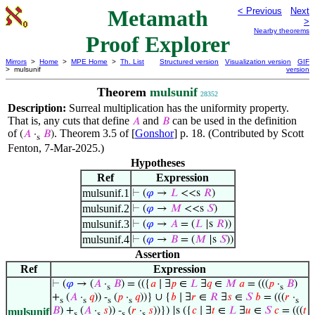
Metamath
< Previous
Next
>
Nearby theorems
Proof Explorer
Mirrors
>
Home
>
MPE Home
>
Th. List
Structured version
Visualization version
GIF
> mulsunif
version
Theorem
mulsunif
28352
Description:
Surreal multiplication has the uniformity property.
That is, any cuts that define
and
can be used in the definition
𝐴
𝐵
of
. Theorem 3.5 of [
Gonshor
] p. 18. (Contributed by Scott
(
𝐴
·
𝐵
)
s
Fenton, 7-Mar-2025.)
Hypotheses
Ref
Expression
mulsunif.1
⊢
(
𝜑
→
𝐿
<<s
𝑅
)
mulsunif.2
⊢
(
𝜑
→
𝑀
<<s
𝑆
)
mulsunif.3
⊢
(
𝜑
→
𝐴
= (
𝐿
|s
𝑅
))
mulsunif.4
⊢
(
𝜑
→
𝐵
= (
𝑀
|s
𝑆
))
Assertion
Ref
Expression
⊢
(
𝜑
→ (
𝐴
·
𝐵
) = (({
𝑎
∣ ∃
𝑝
∈
𝐿
∃
𝑞
∈
𝑀
𝑎
= (((
𝑝
·
𝐵
)
s
s
+
(
𝐴
·
𝑞
)) -
(
𝑝
·
𝑞
))} ∪ {
𝑏
∣ ∃
𝑟
∈
𝑅
∃
𝑠
∈
𝑆
𝑏
= (((
𝑟
·
s
s
s
s
s
𝐵
) +
(
𝐴
·
𝑠
)) -
(
𝑟
·
𝑠
))}) |s ({
𝑐
∣ ∃
𝑡
∈
𝐿
∃
𝑢
∈
𝑆
𝑐
= (((
𝑡
mulsunif
s
s
s
s