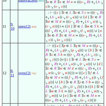
10
mulsval2lem
28312
∃
𝑜
∈
𝑅
∃
𝑥
∈
𝑀
𝑛
= (((
𝑜
·
𝐵
) +
(
𝐴
·
s
s
s
𝑥
)) -
(
𝑜
·
𝑥
))}
s
s
⊢
({
𝑐
∣ ∃
𝑡
∈
𝐿
∃
𝑢
∈
𝑆
𝑐
= (((
𝑡
·
𝐵
)
. . 3
s
+
(
𝐴
·
𝑢
)) -
(
𝑡
·
𝑢
))} ∪ {
𝑑
∣ ∃
𝑣
∈
𝑅
s
s
s
s
∃
𝑤
∈
𝑀
𝑑
= (((
𝑣
·
𝐵
) +
(
𝐴
·
𝑤
)) -
s
s
s
s
9
,
11
uneq12i
(
𝑣
·
𝑤
))}) = ({
𝑘
∣ ∃
𝑙
∈
𝐿
∃
𝑚
∈
𝑆
𝑘
=
4120
s
10
(((
𝑙
·
𝐵
) +
(
𝐴
·
𝑚
)) -
(
𝑙
·
𝑚
))} ∪ {
𝑛
s
s
s
s
s
∣ ∃
𝑜
∈
𝑅
∃
𝑥
∈
𝑀
𝑛
= (((
𝑜
·
𝐵
) +
(
𝐴
s
s
·
𝑥
)) -
(
𝑜
·
𝑥
))})
s
s
s
⊢
(({
𝑎
∣ ∃
𝑝
∈
𝐿
∃
𝑞
∈
𝑀
𝑎
= (((
𝑝
·
. 2
s
𝐵
) +
(
𝐴
·
𝑞
)) -
(
𝑝
·
𝑞
))} ∪ {
𝑏
∣ ∃
𝑟
∈
s
s
s
s
𝑅
∃
𝑠
∈
𝑆
𝑏
= (((
𝑟
·
𝐵
) +
(
𝐴
·
𝑠
)) -
s
s
s
s
(
𝑟
·
𝑠
))}) |s ({
𝑐
∣ ∃
𝑡
∈
𝐿
∃
𝑢
∈
𝑆
𝑐
=
s
(((
𝑡
·
𝐵
) +
(
𝐴
·
𝑢
)) -
(
𝑡
·
𝑢
))} ∪ {
𝑑
∣
s
s
s
s
s
∃
𝑣
∈
𝑅
∃
𝑤
∈
𝑀
𝑑
= (((
𝑣
·
𝐵
) +
(
𝐴
s
s
8
,
12
oveq12i
·
𝑤
)) -
(
𝑣
·
𝑤
))})) = (({
𝑒
∣ ∃
𝑓
∈
𝐿
7422
s
s
s
11
∃
𝑔
∈
𝑀
𝑒
= (((
𝑓
·
𝐵
) +
(
𝐴
·
𝑔
)) -
(
𝑓
s
s
s
s
·
𝑔
))} ∪ {
ℎ
∣ ∃
𝑖
∈
𝑅
∃
𝑗
∈
𝑆
ℎ
= (((
𝑖
·
s
s
𝐵
) +
(
𝐴
·
𝑗
)) -
(
𝑖
·
𝑗
))}) |s ({
𝑘
∣ ∃
𝑙
∈
s
s
s
s
𝐿
∃
𝑚
∈
𝑆
𝑘
= (((
𝑙
·
𝐵
) +
(
𝐴
·
𝑚
)) -
s
s
s
s
(
𝑙
·
𝑚
))} ∪ {
𝑛
∣ ∃
𝑜
∈
𝑅
∃
𝑥
∈
𝑀
𝑛
=
s
(((
𝑜
·
𝐵
) +
(
𝐴
·
𝑥
)) -
(
𝑜
·
𝑥
))}))
s
s
s
s
s