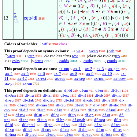
⊢
(
𝜑
→ (
𝐴
·
𝐵
) = (({
𝑎
∣ ∃
𝑝
∈
𝐿
∃
𝑞
1
s
∈
𝑀
𝑎
= (((
𝑝
·
𝐵
) +
(
𝐴
·
𝑞
)) -
(
𝑝
·
s
s
s
s
s
𝑞
))} ∪ {
𝑏
∣ ∃
𝑟
∈
𝑅
∃
𝑠
∈
𝑆
𝑏
= (((
𝑟
·
s
5
,
13
eqtr4di
𝐵
) +
(
𝐴
·
𝑠
)) -
(
𝑟
·
𝑠
))}) |s ({
𝑐
∣ ∃
𝑡
2816
s
s
s
s
12
∈
𝐿
∃
𝑢
∈
𝑆
𝑐
= (((
𝑡
·
𝐵
) +
(
𝐴
·
𝑢
)) -
s
s
s
(
𝑡
·
𝑢
))} ∪ {
𝑑
∣ ∃
𝑣
∈
𝑅
∃
𝑤
∈
𝑀
𝑑
=
s
s
(((
𝑣
·
𝐵
) +
(
𝐴
·
𝑤
)) -
(
𝑣
·
𝑤
))})))
s
s
s
s
s
Colors of variables:
wff
setvar
class
This proof depends on syntax axioms:
wi
wceq
cab
→
=
{
4
1570
2741
wrex
cun
class class class
wbr
(
class class class
)
co
∃
∪
3089
3903
5109
7410
cslts
ccuts
cadds
csubs
cmuls
<<s
|s
+
-
·
27959
27961
28161
28222
28308
s
s
s
This proof depends on axioms:
ax-mp
ax-1
ax-2
ax-3
ax-gen
5
6
7
8
1825
ax-4
ax-5
ax-6
ax-7
ax-8
ax-9
ax-10
ax-
1839
1940
1997
2038
2145
2153
2176
11
ax-12
ax-ext
ax-rep
ax-sep
ax-nul
ax-pow
2192
2213
2735
5238
5257
5269
5336
ax-pr
ax-un
5404
7732
This proof depends on definitions:
df-bi
df-an
df-or
df-3or
210
401
861
1104
df-3an
df-tru
df-fal
df-ex
df-nf
df-sb
df-mo
1105
1573
1583
1810
1814
2097
2567
df-eu
df-clab
df-cleq
df-clel
df-nfc
df-ne
df-
2597
2742
2755
2838
2912
2959
ral
df-rex
df-rmo
df-reu
df-rab
df-v
df-sbc
df-
3080
3090
3369
3370
3417
3457
3745
csb
df-dif
df-un
df-in
df-ss
df-pss
df-nul
df-
3854
3908
3910
3912
3922
3925
4287
if
df-pw
df-sn
df-pr
df-tp
df-op
df-ot
df-
4488
4564
4590
4592
4594
4596
4598
uni
df-int
df-iun
df-br
df-opab
df-mpt
df-tr
4873
4913
4958
5110
5174
5193
5219
df-id
df-eprel
df-po
df-so
df-fr
df-se
df-we
5556
5561
5569
5570
5614
5615
5616
df-xp
df-rel
df-cnv
df-co
df-dm
df-rn
df-res
5667
5668
5669
5670
5671
5672
5673
df-ima
df-pred
df-ord
df-on
df-suc
df-iota
df-
5674
6302
6363
6364
6366
6492