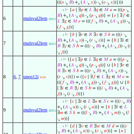
(((
𝑜
·
𝐵
) +
(
𝐴
·
𝑥
)) -
(
𝑜
·
𝑥
))})))
s
s
s
s
s
⊢
{
𝑎
∣ ∃
𝑝
∈
𝐿
∃
𝑞
∈
𝑀
𝑎
= (((
𝑝
·
. . . 4
s
𝐵
) +
(
𝐴
·
𝑞
)) -
(
𝑝
·
𝑞
))} = {
𝑒
∣ ∃
𝑓
∈
s
s
s
s
6
mulsval2lem
28312
𝐿
∃
𝑔
∈
𝑀
𝑒
= (((
𝑓
·
𝐵
) +
(
𝐴
·
𝑔
)) -
s
s
s
s
(
𝑓
·
𝑔
))}
s
⊢
{
𝑏
∣ ∃
𝑟
∈
𝑅
∃
𝑠
∈
𝑆
𝑏
= (((
𝑟
·
. . . 4
s
𝐵
) +
(
𝐴
·
𝑠
)) -
(
𝑟
·
𝑠
))} = {
ℎ
∣ ∃
𝑖
∈
s
s
s
s
7
mulsval2lem
28312
𝑅
∃
𝑗
∈
𝑆
ℎ
= (((
𝑖
·
𝐵
) +
(
𝐴
·
𝑗
)) -
(
𝑖
s
s
s
s
·
𝑗
))}
s
⊢
({
𝑎
∣ ∃
𝑝
∈
𝐿
∃
𝑞
∈
𝑀
𝑎
= (((
𝑝
·
. . 3
s
𝐵
) +
(
𝐴
·
𝑞
)) -
(
𝑝
·
𝑞
))} ∪ {
𝑏
∣ ∃
𝑟
∈
s
s
s
s
𝑅
∃
𝑠
∈
𝑆
𝑏
= (((
𝑟
·
𝐵
) +
(
𝐴
·
𝑠
)) -
s
s
s
s
8
6
,
7
uneq12i
(
𝑟
·
𝑠
))}) = ({
𝑒
∣ ∃
𝑓
∈
𝐿
∃
𝑔
∈
𝑀
𝑒
=
4120
s
(((
𝑓
·
𝐵
) +
(
𝐴
·
𝑔
)) -
(
𝑓
·
𝑔
))} ∪ {
ℎ
s
s
s
s
s
∣ ∃
𝑖
∈
𝑅
∃
𝑗
∈
𝑆
ℎ
= (((
𝑖
·
𝐵
) +
(
𝐴
·
s
s
s
𝑗
)) -
(
𝑖
·
𝑗
))})
s
s
⊢
{
𝑐
∣ ∃
𝑡
∈
𝐿
∃
𝑢
∈
𝑆
𝑐
= (((
𝑡
·
𝐵
)
. . . 4
s
+
(
𝐴
·
𝑢
)) -
(
𝑡
·
𝑢
))} = {
𝑘
∣ ∃
𝑙
∈
𝐿
s
s
s
s
9
mulsval2lem
28312
∃
𝑚
∈
𝑆
𝑘
= (((
𝑙
·
𝐵
) +
(
𝐴
·
𝑚
)) -
(
𝑙
s
s
s
s
·
𝑚
))}
s
⊢
{
𝑑
∣ ∃
𝑣
∈
𝑅
∃
𝑤
∈
𝑀
𝑑
= (((
𝑣
. . . 4
·
𝐵
) +
(
𝐴
·
𝑤
)) -
(
𝑣
·
𝑤
))} = {
𝑛
∣
s
s
s
s
s