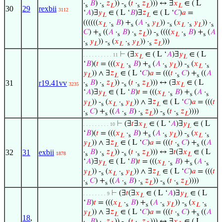
·
𝐵
) ·
𝑧
)) -
(
𝑡
·
𝑧
))) ↔ ∃
𝑥
∈ ( L
s
s
𝐿
s
s
𝐿
𝐿
30
29
rexbii
3112
‘
𝐴
)∃
𝑦
∈ ( L ‘
𝐵
)∃
𝑧
∈ ( L ‘
𝐶
)
𝑎
=
𝐿
𝐿
((((((
𝑥
·
𝐵
) +
(
𝐴
·
𝑦
)) -
(
𝑥
·
𝑦
)) ·
𝐿
s
s
s
𝐿
s
𝐿
s
𝐿
s
𝐶
) +
((
𝐴
·
𝐵
) ·
𝑧
)) -
((((
𝑥
·
𝐵
) +
(
𝐴
s
s
s
𝐿
s
𝐿
s
s
·
𝑦
)) -
(
𝑥
·
𝑦
)) ·
𝑧
)))
s
𝐿
s
𝐿
s
𝐿
s
𝐿
⊢
(∃
𝑥
∈ ( L ‘
𝐴
)∃
𝑦
∈ ( L
. . . . . . . . . . 11
𝐿
𝐿
‘
𝐵
)(
𝑡
= (((
𝑥
·
𝐵
) +
(
𝐴
·
𝑦
)) -
(
𝑥
·
𝐿
s
s
s
𝐿
s
𝐿
s
𝑦
)) ∧ ∃
𝑧
∈ ( L ‘
𝐶
)
𝑎
= (((
𝑡
·
𝐶
) +
((
𝐴
𝐿
𝐿
s
s
31
r19.41vv
·
𝐵
) ·
𝑧
)) -
(
𝑡
·
𝑧
))) ↔ (∃
𝑥
∈ ( L
3235
s
s
𝐿
s
s
𝐿
𝐿
‘
𝐴
)∃
𝑦
∈ ( L ‘
𝐵
)
𝑡
= (((
𝑥
·
𝐵
) +
(
𝐴
·
𝐿
𝐿
s
s
s
𝑦
)) -
(
𝑥
·
𝑦
)) ∧ ∃
𝑧
∈ ( L ‘
𝐶
)
𝑎
= (((
𝑡
𝐿
s
𝐿
s
𝐿
𝐿
·
𝐶
) +
((
𝐴
·
𝐵
) ·
𝑧
)) -
(
𝑡
·
𝑧
))))
s
s
s
s
𝐿
s
s
𝐿
⊢
(∃
𝑡
∃
𝑥
∈ ( L ‘
𝐴
)∃
𝑦
∈ ( L
. . . . . . . . . 10
𝐿
𝐿
‘
𝐵
)(
𝑡
= (((
𝑥
·
𝐵
) +
(
𝐴
·
𝑦
)) -
(
𝑥
·
𝐿
s
s
s
𝐿
s
𝐿
s
𝑦
)) ∧ ∃
𝑧
∈ ( L ‘
𝐶
)
𝑎
= (((
𝑡
·
𝐶
) +
((
𝐴
𝐿
𝐿
s
s
32
31
exbii
·
𝐵
) ·
𝑧
)) -
(
𝑡
·
𝑧
))) ↔ ∃
𝑡
(∃
𝑥
∈ ( L
1878
s
s
𝐿
s
s
𝐿
𝐿
‘
𝐴
)∃
𝑦
∈ ( L ‘
𝐵
)
𝑡
= (((
𝑥
·
𝐵
) +
(
𝐴
·
𝐿
𝐿
s
s
s
𝑦
)) -
(
𝑥
·
𝑦
)) ∧ ∃
𝑧
∈ ( L ‘
𝐶
)
𝑎
= (((
𝑡
𝐿
s
𝐿
s
𝐿
𝐿
·
𝐶
) +
((
𝐴
·
𝐵
) ·
𝑧
)) -
(
𝑡
·
𝑧
))))
s
s
s
s
𝐿
s
s
𝐿
⊢
(∃
𝑡
(∃
𝑥
∈ ( L ‘
𝐴
)∃
𝑦
∈ ( L
. . . . . . . . 9
𝐿
𝐿
‘
𝐵
)
𝑡
= (((
𝑥
·
𝐵
) +
(
𝐴
·
𝑦
)) -
(
𝑥
·
𝐿
s
s
s
𝐿
s
𝐿
s
𝑦
)) ∧ ∃
𝑧
∈ ( L ‘
𝐶
)
𝑎
= (((
𝑡
·
𝐶
) +
((
𝐴
𝐿
𝐿
s
s
18
,
·
𝐵
) ·
𝑧
)) -
(
𝑡
·
𝑧
))) ↔ ∃
𝑥
∈ ( L