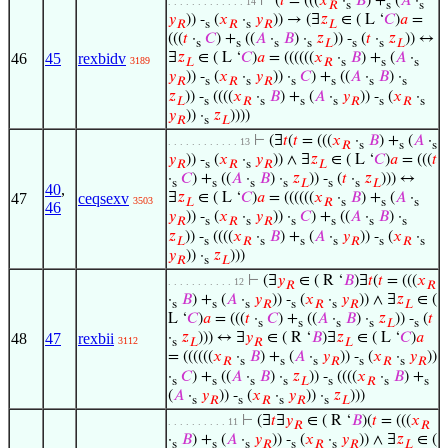
⊢
(
𝑡
= (((
𝑥
·
𝐵
) +
(
𝐴
·
. . . . . . . . . . . . . 14
𝑅
s
s
s
𝑦
)) -
(
𝑥
·
𝑦
)) → (∃
𝑧
∈ ( L ‘
𝐶
)
𝑎
=
𝑅
s
𝑅
s
𝑅
𝐿
(((
𝑡
·
𝐶
) +
((
𝐴
·
𝐵
) ·
𝑧
)) -
(
𝑡
·
𝑧
)) ↔
s
s
s
s
𝐿
s
s
𝐿
46
45
rexbidv
∃
𝑧
∈ ( L ‘
𝐶
)
𝑎
= ((((((
𝑥
·
𝐵
) +
(
𝐴
·
3189
𝐿
𝑅
s
s
s
𝑦
)) -
(
𝑥
·
𝑦
)) ·
𝐶
) +
((
𝐴
·
𝐵
) ·
𝑅
s
𝑅
s
𝑅
s
s
s
s
𝑧
)) -
((((
𝑥
·
𝐵
) +
(
𝐴
·
𝑦
)) -
(
𝑥
·
𝐿
s
𝑅
s
s
s
𝑅
s
𝑅
s
𝑦
)) ·
𝑧
))))
𝑅
s
𝐿
⊢
(∃
𝑡
(
𝑡
= (((
𝑥
·
𝐵
) +
(
𝐴
·
. . . . . . . . . . . . 13
𝑅
s
s
s
𝑦
)) -
(
𝑥
·
𝑦
)) ∧ ∃
𝑧
∈ ( L ‘
𝐶
)
𝑎
= (((
𝑡
𝑅
s
𝑅
s
𝑅
𝐿
·
𝐶
) +
((
𝐴
·
𝐵
) ·
𝑧
)) -
(
𝑡
·
𝑧
))) ↔
s
s
s
s
𝐿
s
s
𝐿
40
,
47
ceqsexv
∃
𝑧
∈ ( L ‘
𝐶
)
𝑎
= ((((((
𝑥
·
𝐵
) +
(
𝐴
·
3503
𝐿
𝑅
s
s
s
46
𝑦
)) -
(
𝑥
·
𝑦
)) ·
𝐶
) +
((
𝐴
·
𝐵
) ·
𝑅
s
𝑅
s
𝑅
s
s
s
s
𝑧
)) -
((((
𝑥
·
𝐵
) +
(
𝐴
·
𝑦
)) -
(
𝑥
·
𝐿
s
𝑅
s
s
s
𝑅
s
𝑅
s
𝑦
)) ·
𝑧
)))
𝑅
s
𝐿
⊢
(∃
𝑦
∈ ( R ‘
𝐵
)∃
𝑡
(
𝑡
= (((
𝑥
. . . . . . . . . . . 12
𝑅
𝑅
·
𝐵
) +
(
𝐴
·
𝑦
)) -
(
𝑥
·
𝑦
)) ∧ ∃
𝑧
∈ (
s
s
s
𝑅
s
𝑅
s
𝑅
𝐿
L ‘
𝐶
)
𝑎
= (((
𝑡
·
𝐶
) +
((
𝐴
·
𝐵
) ·
𝑧
)) -
(
𝑡
s
s
s
s
𝐿
s
48
47
rexbii
·
𝑧
))) ↔ ∃
𝑦
∈ ( R ‘
𝐵
)∃
𝑧
∈ ( L ‘
𝐶
)
𝑎
3112
s
𝐿
𝑅
𝐿
= ((((((
𝑥
·
𝐵
) +
(
𝐴
·
𝑦
)) -
(
𝑥
·
𝑦
))
𝑅
s
s
s
𝑅
s
𝑅
s
𝑅
·
𝐶
) +
((
𝐴
·
𝐵
) ·
𝑧
)) -
((((
𝑥
·
𝐵
) +
s
s
s
s
𝐿
s
𝑅
s
s
(
𝐴
·
𝑦
)) -
(
𝑥
·
𝑦
)) ·
𝑧
)))
s
𝑅
s
𝑅
s
𝑅
s
𝐿
⊢
(∃
𝑡
∃
𝑦
∈ ( R ‘
𝐵
)(
𝑡
= (((
𝑥
. . . . . . . . . . 11
𝑅
𝑅
·
𝐵
) +
(
𝐴
·
𝑦
)) -
(
𝑥
·
𝑦
)) ∧ ∃
𝑧
∈ (
s
s
s
𝑅
s
𝑅
s
𝑅
𝐿