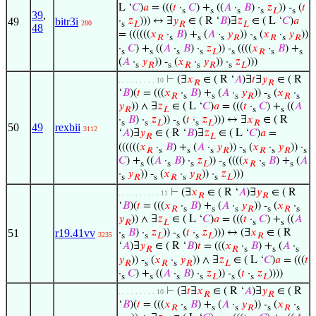
L ‘
𝐶
)
𝑎
= (((
𝑡
·
𝐶
) +
((
𝐴
·
𝐵
) ·
𝑧
)) -
(
𝑡
s
s
s
s
𝐿
s
39
,
49
bitr3i
·
𝑧
))) ↔ ∃
𝑦
∈ ( R ‘
𝐵
)∃
𝑧
∈ ( L ‘
𝐶
)
𝑎
280
s
𝐿
𝑅
𝐿
48
= ((((((
𝑥
·
𝐵
) +
(
𝐴
·
𝑦
)) -
(
𝑥
·
𝑦
))
𝑅
s
s
s
𝑅
s
𝑅
s
𝑅
·
𝐶
) +
((
𝐴
·
𝐵
) ·
𝑧
)) -
((((
𝑥
·
𝐵
) +
s
s
s
s
𝐿
s
𝑅
s
s
(
𝐴
·
𝑦
)) -
(
𝑥
·
𝑦
)) ·
𝑧
)))
s
𝑅
s
𝑅
s
𝑅
s
𝐿
⊢
(∃
𝑥
∈ ( R ‘
𝐴
)∃
𝑡
∃
𝑦
∈ ( R
. . . . . . . . . 10
𝑅
𝑅
‘
𝐵
)(
𝑡
= (((
𝑥
·
𝐵
) +
(
𝐴
·
𝑦
)) -
(
𝑥
·
𝑅
s
s
s
𝑅
s
𝑅
s
𝑦
)) ∧ ∃
𝑧
∈ ( L ‘
𝐶
)
𝑎
= (((
𝑡
·
𝐶
) +
((
𝐴
𝑅
𝐿
s
s
·
𝐵
) ·
𝑧
)) -
(
𝑡
·
𝑧
))) ↔ ∃
𝑥
∈ ( R
s
s
𝐿
s
s
𝐿
𝑅
50
49
rexbii
3112
‘
𝐴
)∃
𝑦
∈ ( R ‘
𝐵
)∃
𝑧
∈ ( L ‘
𝐶
)
𝑎
=
𝑅
𝐿
((((((
𝑥
·
𝐵
) +
(
𝐴
·
𝑦
)) -
(
𝑥
·
𝑦
)) ·
𝑅
s
s
s
𝑅
s
𝑅
s
𝑅
s
𝐶
) +
((
𝐴
·
𝐵
) ·
𝑧
)) -
((((
𝑥
·
𝐵
) +
(
𝐴
s
s
s
𝐿
s
𝑅
s
s
·
𝑦
)) -
(
𝑥
·
𝑦
)) ·
𝑧
)))
s
𝑅
s
𝑅
s
𝑅
s
𝐿
⊢
(∃
𝑥
∈ ( R ‘
𝐴
)∃
𝑦
∈ ( R
. . . . . . . . . . 11
𝑅
𝑅
‘
𝐵
)(
𝑡
= (((
𝑥
·
𝐵
) +
(
𝐴
·
𝑦
)) -
(
𝑥
·
𝑅
s
s
s
𝑅
s
𝑅
s
𝑦
)) ∧ ∃
𝑧
∈ ( L ‘
𝐶
)
𝑎
= (((
𝑡
·
𝐶
) +
((
𝐴
𝑅
𝐿
s
s
51
r19.41vv
·
𝐵
) ·
𝑧
)) -
(
𝑡
·
𝑧
))) ↔ (∃
𝑥
∈ ( R
3235
s
s
𝐿
s
s
𝐿
𝑅
‘
𝐴
)∃
𝑦
∈ ( R ‘
𝐵
)
𝑡
= (((
𝑥
·
𝐵
) +
(
𝐴
·
𝑅
𝑅
s
s
s
𝑦
)) -
(
𝑥
·
𝑦
)) ∧ ∃
𝑧
∈ ( L ‘
𝐶
)
𝑎
= (((
𝑡
𝑅
s
𝑅
s
𝑅
𝐿
·
𝐶
) +
((
𝐴
·
𝐵
) ·
𝑧
)) -
(
𝑡
·
𝑧
))))
s
s
s
s
𝐿
s
s
𝐿
⊢
(∃
𝑡
∃
𝑥
∈ ( R ‘
𝐴
)∃
𝑦
∈ ( R
. . . . . . . . . 10
𝑅
𝑅
‘
𝐵
)(
𝑡
= (((
𝑥
·
𝐵
) +
(
𝐴
·
𝑦
)) -
(
𝑥
·
𝑅
s
s
s
𝑅
s
𝑅
s