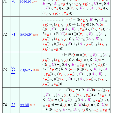
71
70
eqeq2d
2774
𝐵
) +
(
𝐴
·
𝑦
)) -
(
𝑥
·
𝑦
)) ·
𝐶
) +
((
𝐴
s
s
𝑅
s
𝐿
s
𝑅
s
s
·
𝐵
) ·
𝑧
)) -
((((
𝑥
·
𝐵
) +
(
𝐴
·
𝑦
)) -
s
s
𝑅
s
𝐿
s
s
s
𝑅
s
(
𝑥
·
𝑦
)) ·
𝑧
))))
𝐿
s
𝑅
s
𝑅
⊢
(
𝑡
= (((
𝑥
·
𝐵
) +
(
𝐴
·
. . . . . . . . . . . . . 14
𝐿
s
s
s
𝑦
)) -
(
𝑥
·
𝑦
)) → (∃
𝑧
∈ ( R ‘
𝐶
)
𝑎
=
𝑅
s
𝐿
s
𝑅
𝑅
(((
𝑡
·
𝐶
) +
((
𝐴
·
𝐵
) ·
𝑧
)) -
(
𝑡
·
𝑧
)) ↔
s
s
s
s
𝑅
s
s
𝑅
72
71
rexbidv
∃
𝑧
∈ ( R ‘
𝐶
)
𝑎
= ((((((
𝑥
·
𝐵
) +
(
𝐴
·
3189
𝑅
𝐿
s
s
s
𝑦
)) -
(
𝑥
·
𝑦
)) ·
𝐶
) +
((
𝐴
·
𝐵
) ·
𝑅
s
𝐿
s
𝑅
s
s
s
s
𝑧
)) -
((((
𝑥
·
𝐵
) +
(
𝐴
·
𝑦
)) -
(
𝑥
·
𝑅
s
𝐿
s
s
s
𝑅
s
𝐿
s
𝑦
)) ·
𝑧
))))
𝑅
s
𝑅
⊢
(∃
𝑡
(
𝑡
= (((
𝑥
·
𝐵
) +
(
𝐴
·
. . . . . . . . . . . . 13
𝐿
s
s
s
𝑦
)) -
(
𝑥
·
𝑦
)) ∧ ∃
𝑧
∈ ( R ‘
𝐶
)
𝑎
=
𝑅
s
𝐿
s
𝑅
𝑅
(((
𝑡
·
𝐶
) +
((
𝐴
·
𝐵
) ·
𝑧
)) -
(
𝑡
·
𝑧
)))
s
s
s
s
𝑅
s
s
𝑅
66
,
73
ceqsexv
↔ ∃
𝑧
∈ ( R ‘
𝐶
)
𝑎
= ((((((
𝑥
·
𝐵
) +
(
𝐴
3503
𝑅
𝐿
s
s
72
·
𝑦
)) -
(
𝑥
·
𝑦
)) ·
𝐶
) +
((
𝐴
·
𝐵
) ·
s
𝑅
s
𝐿
s
𝑅
s
s
s
s
𝑧
)) -
((((
𝑥
·
𝐵
) +
(
𝐴
·
𝑦
)) -
(
𝑥
·
𝑅
s
𝐿
s
s
s
𝑅
s
𝐿
s
𝑦
)) ·
𝑧
)))
𝑅
s
𝑅
⊢
(∃
𝑦
∈ ( R ‘
𝐵
)∃
𝑡
(
𝑡
= (((
𝑥
. . . . . . . . . . . 12
𝑅
𝐿
·
𝐵
) +
(
𝐴
·
𝑦
)) -
(
𝑥
·
𝑦
)) ∧ ∃
𝑧
∈ (
s
s
s
𝑅
s
𝐿
s
𝑅
𝑅
R ‘
𝐶
)
𝑎
= (((
𝑡
·
𝐶
) +
((
𝐴
·
𝐵
) ·
𝑧
)) -
(
𝑡
s
s
s
s
𝑅
s
74
73
rexbii
·
𝑧
))) ↔ ∃
𝑦
∈ ( R ‘
𝐵
)∃
𝑧
∈ ( R ‘
𝐶
)
𝑎
3112
s
𝑅
𝑅
𝑅
= ((((((
𝑥
·
𝐵
) +
(
𝐴
·
𝑦
)) -
(
𝑥
·
𝑦
))
𝐿
s
s
s
𝑅
s
𝐿
s
𝑅