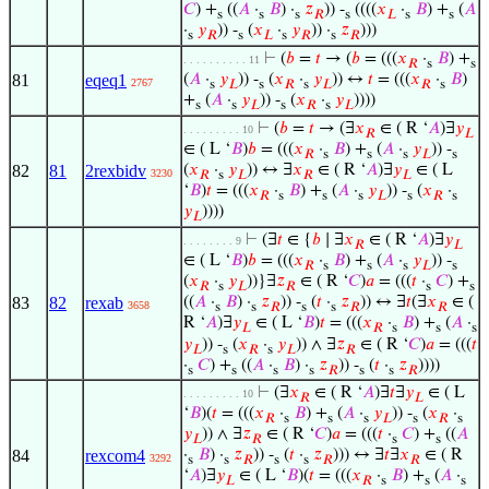
𝐶
) +
((
𝐴
·
𝐵
) ·
𝑧
)) -
((((
𝑥
·
𝐵
) +
(
𝐴
s
s
s
𝑅
s
𝐿
s
s
·
𝑦
)) -
(
𝑥
·
𝑦
)) ·
𝑧
)))
s
𝑅
s
𝐿
s
𝑅
s
𝑅
⊢
(
𝑏
=
𝑡
→ (
𝑏
= (((
𝑥
·
𝐵
) +
. . . . . . . . . . 11
𝑅
s
s
81
eqeq1
(
𝐴
·
𝑦
)) -
(
𝑥
·
𝑦
)) ↔
𝑡
= (((
𝑥
·
𝐵
)
2767
s
𝐿
s
𝑅
s
𝐿
𝑅
s
+
(
𝐴
·
𝑦
)) -
(
𝑥
·
𝑦
))))
s
s
𝐿
s
𝑅
s
𝐿
⊢
(
𝑏
=
𝑡
→ (∃
𝑥
∈ ( R ‘
𝐴
)∃
𝑦
. . . . . . . . . 10
𝑅
𝐿
∈ ( L ‘
𝐵
)
𝑏
= (((
𝑥
·
𝐵
) +
(
𝐴
·
𝑦
)) -
𝑅
s
s
s
𝐿
s
82
81
2rexbidv
(
𝑥
·
𝑦
)) ↔ ∃
𝑥
∈ ( R ‘
𝐴
)∃
𝑦
∈ ( L
3230
𝑅
s
𝐿
𝑅
𝐿
‘
𝐵
)
𝑡
= (((
𝑥
·
𝐵
) +
(
𝐴
·
𝑦
)) -
(
𝑥
·
𝑅
s
s
s
𝐿
s
𝑅
s
𝑦
))))
𝐿
⊢
(∃
𝑡
∈ {
𝑏
∣ ∃
𝑥
∈ ( R ‘
𝐴
)∃
𝑦
. . . . . . . . 9
𝑅
𝐿
∈ ( L ‘
𝐵
)
𝑏
= (((
𝑥
·
𝐵
) +
(
𝐴
·
𝑦
)) -
𝑅
s
s
s
𝐿
s
(
𝑥
·
𝑦
))}∃
𝑧
∈ ( R ‘
𝐶
)
𝑎
= (((
𝑡
·
𝐶
) +
𝑅
s
𝐿
𝑅
s
s
83
82
rexab
((
𝐴
·
𝐵
) ·
𝑧
)) -
(
𝑡
·
𝑧
)) ↔ ∃
𝑡
(∃
𝑥
∈ (
3658
s
s
𝑅
s
s
𝑅
𝑅
R ‘
𝐴
)∃
𝑦
∈ ( L ‘
𝐵
)
𝑡
= (((
𝑥
·
𝐵
) +
(
𝐴
·
𝐿
𝑅
s
s
s
𝑦
)) -
(
𝑥
·
𝑦
)) ∧ ∃
𝑧
∈ ( R ‘
𝐶
)
𝑎
= (((
𝑡
𝐿
s
𝑅
s
𝐿
𝑅
·
𝐶
) +
((
𝐴
·
𝐵
) ·
𝑧
)) -
(
𝑡
·
𝑧
))))
s
s
s
s
𝑅
s
s
𝑅
⊢
(∃
𝑥
∈ ( R ‘
𝐴
)∃
𝑡
∃
𝑦
∈ ( L
. . . . . . . . . 10
𝑅
𝐿
‘
𝐵
)(
𝑡
= (((
𝑥
·
𝐵
) +
(
𝐴
·
𝑦
)) -
(
𝑥
·
𝑅
s
s
s
𝐿
s
𝑅
s
𝑦
)) ∧ ∃
𝑧
∈ ( R ‘
𝐶
)
𝑎
= (((
𝑡
·
𝐶
) +
((
𝐴
𝐿
𝑅
s
s
84
rexcom4
·
𝐵
) ·
𝑧
)) -
(
𝑡
·
𝑧
))) ↔ ∃
𝑡
∃
𝑥
∈ ( R
3292
s
s
𝑅
s
s
𝑅
𝑅
‘
𝐴
)∃
𝑦
∈ ( L ‘
𝐵
)(
𝑡
= (((
𝑥
·
𝐵
) +
(
𝐴
·
𝐿
𝑅
s
s
s