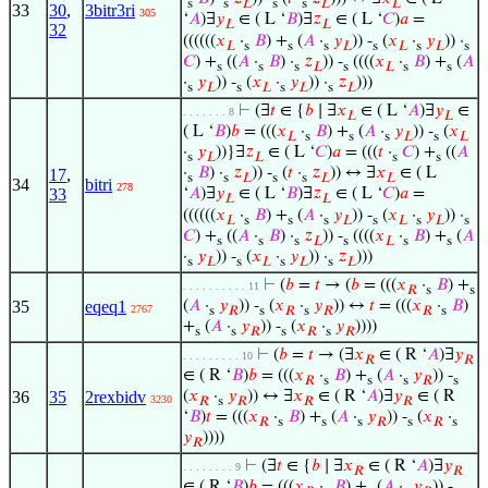
s
s
𝐿
s
s
𝐿
𝐿
33
30
,
3bitr3ri
305
‘
𝐴
)∃
𝑦
∈ ( L ‘
𝐵
)∃
𝑧
∈ ( L ‘
𝐶
)
𝑎
=
𝐿
𝐿
32
((((((
𝑥
·
𝐵
) +
(
𝐴
·
𝑦
)) -
(
𝑥
·
𝑦
)) ·
𝐿
s
s
s
𝐿
s
𝐿
s
𝐿
s
𝐶
) +
((
𝐴
·
𝐵
) ·
𝑧
)) -
((((
𝑥
·
𝐵
) +
(
𝐴
s
s
s
𝐿
s
𝐿
s
s
·
𝑦
)) -
(
𝑥
·
𝑦
)) ·
𝑧
)))
s
𝐿
s
𝐿
s
𝐿
s
𝐿
⊢
(∃
𝑡
∈ {
𝑏
∣ ∃
𝑥
∈ ( L ‘
𝐴
)∃
𝑦
∈
. . . . . . . 8
𝐿
𝐿
( L ‘
𝐵
)
𝑏
= (((
𝑥
·
𝐵
) +
(
𝐴
·
𝑦
)) -
(
𝑥
𝐿
s
s
s
𝐿
s
𝐿
·
𝑦
))}∃
𝑧
∈ ( L ‘
𝐶
)
𝑎
= (((
𝑡
·
𝐶
) +
((
𝐴
s
𝐿
𝐿
s
s
·
𝐵
) ·
𝑧
)) -
(
𝑡
·
𝑧
)) ↔ ∃
𝑥
∈ ( L
17
,
s
s
𝐿
s
s
𝐿
𝐿
34
bitri
278
33
‘
𝐴
)∃
𝑦
∈ ( L ‘
𝐵
)∃
𝑧
∈ ( L ‘
𝐶
)
𝑎
=
𝐿
𝐿
((((((
𝑥
·
𝐵
) +
(
𝐴
·
𝑦
)) -
(
𝑥
·
𝑦
)) ·
𝐿
s
s
s
𝐿
s
𝐿
s
𝐿
s
𝐶
) +
((
𝐴
·
𝐵
) ·
𝑧
)) -
((((
𝑥
·
𝐵
) +
(
𝐴
s
s
s
𝐿
s
𝐿
s
s
·
𝑦
)) -
(
𝑥
·
𝑦
)) ·
𝑧
)))
s
𝐿
s
𝐿
s
𝐿
s
𝐿
⊢
(
𝑏
=
𝑡
→ (
𝑏
= (((
𝑥
·
𝐵
) +
. . . . . . . . . . 11
𝑅
s
s
35
eqeq1
(
𝐴
·
𝑦
)) -
(
𝑥
·
𝑦
)) ↔
𝑡
= (((
𝑥
·
𝐵
)
2767
s
𝑅
s
𝑅
s
𝑅
𝑅
s
+
(
𝐴
·
𝑦
)) -
(
𝑥
·
𝑦
))))
s
s
𝑅
s
𝑅
s
𝑅
⊢
(
𝑏
=
𝑡
→ (∃
𝑥
∈ ( R ‘
𝐴
)∃
𝑦
. . . . . . . . . 10
𝑅
𝑅
∈ ( R ‘
𝐵
)
𝑏
= (((
𝑥
·
𝐵
) +
(
𝐴
·
𝑦
)) -
𝑅
s
s
s
𝑅
s
36
35
2rexbidv
(
𝑥
·
𝑦
)) ↔ ∃
𝑥
∈ ( R ‘
𝐴
)∃
𝑦
∈ ( R
3230
𝑅
s
𝑅
𝑅
𝑅
‘
𝐵
)
𝑡
= (((
𝑥
·
𝐵
) +
(
𝐴
·
𝑦
)) -
(
𝑥
·
𝑅
s
s
s
𝑅
s
𝑅
s
𝑦
))))
𝑅
⊢
(∃
𝑡
∈ {
𝑏
∣ ∃
𝑥
∈ ( R ‘
𝐴
)∃
𝑦
. . . . . . . . 9
𝑅
𝑅
∈ ( R ‘
𝐵
)
𝑏
= (((
𝑥
·
𝐵
) +
(
𝐴
·
𝑦
)) -