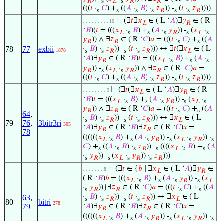
𝑅
s
𝐿
s
𝑅
𝑅
(((
𝑡
·
𝐶
) +
((
𝐴
·
𝐵
) ·
𝑧
)) -
(
𝑡
·
𝑧
))))
s
s
s
s
𝑅
s
s
𝑅
⊢
(∃
𝑡
∃
𝑥
∈ ( L ‘
𝐴
)∃
𝑦
∈ ( R
. . . . . . . . . 10
𝐿
𝑅
‘
𝐵
)(
𝑡
= (((
𝑥
·
𝐵
) +
(
𝐴
·
𝑦
)) -
(
𝑥
·
𝐿
s
s
s
𝑅
s
𝐿
s
𝑦
)) ∧ ∃
𝑧
∈ ( R ‘
𝐶
)
𝑎
= (((
𝑡
·
𝐶
) +
((
𝐴
𝑅
𝑅
s
s
78
77
exbii
·
𝐵
) ·
𝑧
)) -
(
𝑡
·
𝑧
))) ↔ ∃
𝑡
(∃
𝑥
∈ ( L
1878
s
s
𝑅
s
s
𝑅
𝐿
‘
𝐴
)∃
𝑦
∈ ( R ‘
𝐵
)
𝑡
= (((
𝑥
·
𝐵
) +
(
𝐴
·
𝑅
𝐿
s
s
s
𝑦
)) -
(
𝑥
·
𝑦
)) ∧ ∃
𝑧
∈ ( R ‘
𝐶
)
𝑎
=
𝑅
s
𝐿
s
𝑅
𝑅
(((
𝑡
·
𝐶
) +
((
𝐴
·
𝐵
) ·
𝑧
)) -
(
𝑡
·
𝑧
))))
s
s
s
s
𝑅
s
s
𝑅
⊢
(∃
𝑡
(∃
𝑥
∈ ( L ‘
𝐴
)∃
𝑦
∈ ( R
. . . . . . . . 9
𝐿
𝑅
‘
𝐵
)
𝑡
= (((
𝑥
·
𝐵
) +
(
𝐴
·
𝑦
)) -
(
𝑥
·
𝐿
s
s
s
𝑅
s
𝐿
s
𝑦
)) ∧ ∃
𝑧
∈ ( R ‘
𝐶
)
𝑎
= (((
𝑡
·
𝐶
) +
((
𝐴
𝑅
𝑅
s
s
64
,
·
𝐵
) ·
𝑧
)) -
(
𝑡
·
𝑧
))) ↔ ∃
𝑥
∈ ( L
s
s
𝑅
s
s
𝑅
𝐿
79
76
,
3bitr3ri
305
‘
𝐴
)∃
𝑦
∈ ( R ‘
𝐵
)∃
𝑧
∈ ( R ‘
𝐶
)
𝑎
=
𝑅
𝑅
78
((((((
𝑥
·
𝐵
) +
(
𝐴
·
𝑦
)) -
(
𝑥
·
𝑦
)) ·
𝐿
s
s
s
𝑅
s
𝐿
s
𝑅
s
𝐶
) +
((
𝐴
·
𝐵
) ·
𝑧
)) -
((((
𝑥
·
𝐵
) +
(
𝐴
s
s
s
𝑅
s
𝐿
s
s
·
𝑦
)) -
(
𝑥
·
𝑦
)) ·
𝑧
)))
s
𝑅
s
𝐿
s
𝑅
s
𝑅
⊢
(∃
𝑡
∈ {
𝑏
∣ ∃
𝑥
∈ ( L ‘
𝐴
)∃
𝑦
∈
. . . . . . . 8
𝐿
𝑅
( R ‘
𝐵
)
𝑏
= (((
𝑥
·
𝐵
) +
(
𝐴
·
𝑦
)) -
(
𝑥
𝐿
s
s
s
𝑅
s
𝐿
·
𝑦
))}∃
𝑧
∈ ( R ‘
𝐶
)
𝑎
= (((
𝑡
·
𝐶
) +
((
𝐴
s
𝑅
𝑅
s
s
·
𝐵
) ·
𝑧
)) -
(
𝑡
·
𝑧
)) ↔ ∃
𝑥
∈ ( L
63
,
s
s
𝑅
s
s
𝑅
𝐿
80
bitri
278
79
‘
𝐴
)∃
𝑦
∈ ( R ‘
𝐵
)∃
𝑧
∈ ( R ‘
𝐶
)
𝑎
=
𝑅
𝑅
((((((
𝑥
·
𝐵
) +
(
𝐴
·
𝑦
)) -
(
𝑥
·
𝑦
)) ·
𝐿
s
s
s
𝑅
s
𝐿
s
𝑅
s