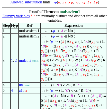
Allowed substitution
hints:
𝜑
(
𝑎
,
𝑥
,
𝑥
,
𝑦
,
𝑦
,
𝑧
,
𝑧
)
𝐿
𝑅
𝐿
𝑅
𝐿
𝑅
Proof of Theorem
mulsasslem1
Dummy variables
are mutually distinct and distinct from all other
𝑏
𝑡
variables.
Step
Hyp
Ref
Expression
1
mulsasslem.1
No
⊢
(
𝜑
→
𝐴
∈
)
. . . 4
2
mulsasslem.2
No
⊢
(
𝜑
→
𝐵
∈
)
. . . 4
⊢
(
𝜑
→ ({
𝑏
∣ ∃
𝑥
∈ ( L ‘
𝐴
)∃
𝑦
∈ ( L
. . 3
𝐿
𝐿
‘
𝐵
)
𝑏
= (((
𝑥
·
𝐵
) +
(
𝐴
·
𝑦
)) -
(
𝑥
·
𝐿
s
s
s
𝐿
s
𝐿
s
𝑦
))} ∪ {
𝑏
∣ ∃
𝑥
∈ ( R ‘
𝐴
)∃
𝑦
∈ ( R
𝐿
𝑅
𝑅
‘
𝐵
)
𝑏
= (((
𝑥
·
𝐵
) +
(
𝐴
·
𝑦
)) -
(
𝑥
·
𝑅
s
s
s
𝑅
s
𝑅
s
3
1
,
2
mulcut2
𝑦
))}) <<s ({
𝑏
∣ ∃
𝑥
∈ ( L ‘
𝐴
)∃
𝑦
∈ ( R
28335
𝑅
𝐿
𝑅
‘
𝐵
)
𝑏
= (((
𝑥
·
𝐵
) +
(
𝐴
·
𝑦
)) -
(
𝑥
·
𝐿
s
s
s
𝑅
s
𝐿
s
𝑦
))} ∪ {
𝑏
∣ ∃
𝑥
∈ ( R ‘
𝐴
)∃
𝑦
∈ ( L
𝑅
𝑅
𝐿
‘
𝐵
)
𝑏
= (((
𝑥
·
𝐵
) +
(
𝐴
·
𝑦
)) -
(
𝑥
·
𝑅
s
s
s
𝐿
s
𝑅
s
𝑦
))}))
𝐿
4
lltr
⊢
( L ‘
𝐶
) <<s ( R ‘
𝐶
)
28064
. . . 4
5
4
a1i
⊢
(
𝜑
→ ( L ‘
𝐶
) <<s ( R ‘
𝐶
))
11
. . 3
No
No
⊢
((
𝐴
∈
∧
𝐵
∈
) → (
𝐴
·
𝐵
) =
. . . 4
s
(({
𝑏
∣ ∃
𝑥
∈ ( L ‘
𝐴
)∃
𝑦
∈ ( L ‘
𝐵
)
𝑏
=
𝐿
𝐿
(((
𝑥
·
𝐵
) +
(
𝐴
·
𝑦
)) -
(
𝑥
·
𝑦
))} ∪
𝐿
s
s
s
𝐿
s
𝐿
s
𝐿