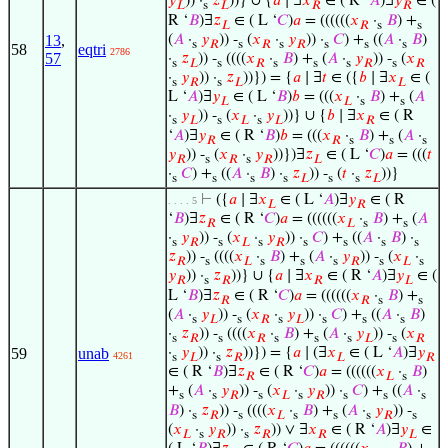
𝑦
)) ·
𝑧
))} ∪ {
𝑎
∣ ∃
𝑥
∈ ( R ‘
𝐴
)∃
𝑦
∈ (
𝐿
s
𝐿
𝑅
𝑅
R ‘
𝐵
)∃
𝑧
∈ ( L ‘
𝐶
)
𝑎
= ((((((
𝑥
·
𝐵
) +
𝐿
𝑅
s
s
13
,
(
𝐴
·
𝑦
)) -
(
𝑥
·
𝑦
)) ·
𝐶
) +
((
𝐴
·
𝐵
)
s
𝑅
s
𝑅
s
𝑅
s
s
s
58
eqtri
2786
57
·
𝑧
)) -
((((
𝑥
·
𝐵
) +
(
𝐴
·
𝑦
)) -
(
𝑥
s
𝐿
s
𝑅
s
s
s
𝑅
s
𝑅
·
𝑦
)) ·
𝑧
))}) = {
𝑎
∣ ∃
𝑡
∈ ({
𝑏
∣ ∃
𝑥
∈ (
s
𝑅
s
𝐿
𝐿
L ‘
𝐴
)∃
𝑦
∈ ( L ‘
𝐵
)
𝑏
= (((
𝑥
·
𝐵
) +
(
𝐴
𝐿
𝐿
s
s
·
𝑦
)) -
(
𝑥
·
𝑦
))} ∪ {
𝑏
∣ ∃
𝑥
∈ ( R
s
𝐿
s
𝐿
s
𝐿
𝑅
‘
𝐴
)∃
𝑦
∈ ( R ‘
𝐵
)
𝑏
= (((
𝑥
·
𝐵
) +
(
𝐴
·
𝑅
𝑅
s
s
s
𝑦
)) -
(
𝑥
·
𝑦
))})∃
𝑧
∈ ( L ‘
𝐶
)
𝑎
= (((
𝑡
𝑅
s
𝑅
s
𝑅
𝐿
·
𝐶
) +
((
𝐴
·
𝐵
) ·
𝑧
)) -
(
𝑡
·
𝑧
))}
s
s
s
s
𝐿
s
s
𝐿
⊢
({
𝑎
∣ ∃
𝑥
∈ ( L ‘
𝐴
)∃
𝑦
∈ ( R
. . . . 5
𝐿
𝑅
‘
𝐵
)∃
𝑧
∈ ( R ‘
𝐶
)
𝑎
= ((((((
𝑥
·
𝐵
) +
(
𝐴
𝑅
𝐿
s
s
·
𝑦
)) -
(
𝑥
·
𝑦
)) ·
𝐶
) +
((
𝐴
·
𝐵
) ·
s
𝑅
s
𝐿
s
𝑅
s
s
s
s
𝑧
)) -
((((
𝑥
·
𝐵
) +
(
𝐴
·
𝑦
)) -
(
𝑥
·
𝑅
s
𝐿
s
s
s
𝑅
s
𝐿
s
𝑦
)) ·
𝑧
))} ∪ {
𝑎
∣ ∃
𝑥
∈ ( R ‘
𝐴
)∃
𝑦
∈ (
𝑅
s
𝑅
𝑅
𝐿
L ‘
𝐵
)∃
𝑧
∈ ( R ‘
𝐶
)
𝑎
= ((((((
𝑥
·
𝐵
) +
𝑅
𝑅
s
s
(
𝐴
·
𝑦
)) -
(
𝑥
·
𝑦
)) ·
𝐶
) +
((
𝐴
·
𝐵
)
s
𝐿
s
𝑅
s
𝐿
s
s
s
·
𝑧
)) -
((((
𝑥
·
𝐵
) +
(
𝐴
·
𝑦
)) -
(
𝑥
s
𝑅
s
𝑅
s
s
s
𝐿
s
𝑅
59
unab
·
𝑦
)) ·
𝑧
))}) = {
𝑎
∣ (∃
𝑥
∈ ( L ‘
𝐴
)∃
𝑦
4261
s
𝐿
s
𝑅
𝐿
𝑅
∈ ( R ‘
𝐵
)∃
𝑧
∈ ( R ‘
𝐶
)
𝑎
= ((((((
𝑥
·
𝐵
)
𝑅
𝐿
s
+
(
𝐴
·
𝑦
)) -
(
𝑥
·
𝑦
)) ·
𝐶
) +
((
𝐴
·
s
s
𝑅
s
𝐿
s
𝑅
s
s
s
𝐵
) ·
𝑧
)) -
((((
𝑥
·
𝐵
) +
(
𝐴
·
𝑦
)) -
s
𝑅
s
𝐿
s
s
s
𝑅
s
(
𝑥
·
𝑦
)) ·
𝑧
)) ∨ ∃
𝑥
∈ ( R ‘
𝐴
)∃
𝑦
∈
𝐿
s
𝑅
s
𝑅
𝑅
𝐿