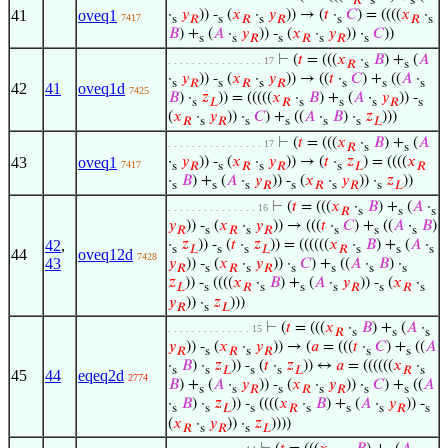
𝑅
s
s
41
oveq1
·
𝑦
)) -
(
𝑥
·
𝑦
)) → (
𝑡
·
𝐶
) = ((((
𝑥
·
7417
s
𝑅
s
𝑅
s
𝑅
s
𝑅
s
𝐵
) +
(
𝐴
·
𝑦
)) -
(
𝑥
·
𝑦
)) ·
𝐶
))
s
s
𝑅
s
𝑅
s
𝑅
s
⊢
(
𝑡
= (((
𝑥
·
𝐵
) +
(
𝐴
. . . . . . . . . . . . . . . . 17
𝑅
s
s
·
𝑦
)) -
(
𝑥
·
𝑦
)) → ((
𝑡
·
𝐶
) +
((
𝐴
·
s
𝑅
s
𝑅
s
𝑅
s
s
s
42
41
oveq1d
7425
𝐵
) ·
𝑧
)) = (((((
𝑥
·
𝐵
) +
(
𝐴
·
𝑦
)) -
s
𝐿
𝑅
s
s
s
𝑅
s
(
𝑥
·
𝑦
)) ·
𝐶
) +
((
𝐴
·
𝐵
) ·
𝑧
)))
𝑅
s
𝑅
s
s
s
s
𝐿
⊢
(
𝑡
= (((
𝑥
·
𝐵
) +
(
𝐴
. . . . . . . . . . . . . . . . 17
𝑅
s
s
43
oveq1
·
𝑦
)) -
(
𝑥
·
𝑦
)) → (
𝑡
·
𝑧
) = ((((
𝑥
7417
s
𝑅
s
𝑅
s
𝑅
s
𝐿
𝑅
·
𝐵
) +
(
𝐴
·
𝑦
)) -
(
𝑥
·
𝑦
)) ·
𝑧
))
s
s
s
𝑅
s
𝑅
s
𝑅
s
𝐿
⊢
(
𝑡
= (((
𝑥
·
𝐵
) +
(
𝐴
·
. . . . . . . . . . . . . . . 16
𝑅
s
s
s
𝑦
)) -
(
𝑥
·
𝑦
)) → (((
𝑡
·
𝐶
) +
((
𝐴
·
𝐵
)
𝑅
s
𝑅
s
𝑅
s
s
s
42
,
·
𝑧
)) -
(
𝑡
·
𝑧
)) = ((((((
𝑥
·
𝐵
) +
(
𝐴
·
s
𝐿
s
s
𝐿
𝑅
s
s
s
44
oveq12d
7428
43
𝑦
)) -
(
𝑥
·
𝑦
)) ·
𝐶
) +
((
𝐴
·
𝐵
) ·
𝑅
s
𝑅
s
𝑅
s
s
s
s
𝑧
)) -
((((
𝑥
·
𝐵
) +
(
𝐴
·
𝑦
)) -
(
𝑥
·
𝐿
s
𝑅
s
s
s
𝑅
s
𝑅
s
𝑦
)) ·
𝑧
)))
𝑅
s
𝐿
⊢
(
𝑡
= (((
𝑥
·
𝐵
) +
(
𝐴
·
. . . . . . . . . . . . . . 15
𝑅
s
s
s
𝑦
)) -
(
𝑥
·
𝑦
)) → (
𝑎
= (((
𝑡
·
𝐶
) +
((
𝐴
𝑅
s
𝑅
s
𝑅
s
s
·
𝐵
) ·
𝑧
)) -
(
𝑡
·
𝑧
)) ↔
𝑎
= ((((((
𝑥
·
s
s
𝐿
s
s
𝐿
𝑅
s
45
44
eqeq2d
2774
𝐵
) +
(
𝐴
·
𝑦
)) -
(
𝑥
·
𝑦
)) ·
𝐶
) +
((
𝐴
s
s
𝑅
s
𝑅
s
𝑅
s
s
·
𝐵
) ·
𝑧
)) -
((((
𝑥
·
𝐵
) +
(
𝐴
·
𝑦
)) -
s
s
𝐿
s
𝑅
s
s
s
𝑅
s
(
𝑥
·
𝑦
)) ·
𝑧
))))
𝑅
s
𝑅
s
𝐿