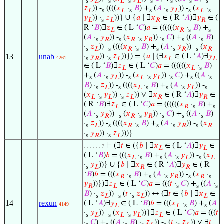
s
𝐿
s
𝐿
s
𝐿
s
s
s
s
𝑧
)) -
((((
𝑥
·
𝐵
) +
(
𝐴
·
𝑦
)) -
(
𝑥
·
𝐿
s
𝐿
s
s
s
𝐿
s
𝐿
s
𝑦
)) ·
𝑧
))} ∪ {
𝑎
∣ ∃
𝑥
∈ ( R ‘
𝐴
)∃
𝑦
∈ (
𝐿
s
𝐿
𝑅
𝑅
R ‘
𝐵
)∃
𝑧
∈ ( L ‘
𝐶
)
𝑎
= ((((((
𝑥
·
𝐵
) +
𝐿
𝑅
s
s
(
𝐴
·
𝑦
)) -
(
𝑥
·
𝑦
)) ·
𝐶
) +
((
𝐴
·
𝐵
)
s
𝑅
s
𝑅
s
𝑅
s
s
s
·
𝑧
)) -
((((
𝑥
·
𝐵
) +
(
𝐴
·
𝑦
)) -
(
𝑥
s
𝐿
s
𝑅
s
s
s
𝑅
s
𝑅
13
unab
·
𝑦
)) ·
𝑧
))}) = {
𝑎
∣ (∃
𝑥
∈ ( L ‘
𝐴
)∃
𝑦
4261
s
𝑅
s
𝐿
𝐿
𝐿
∈ ( L ‘
𝐵
)∃
𝑧
∈ ( L ‘
𝐶
)
𝑎
= ((((((
𝑥
·
𝐵
)
𝐿
𝐿
s
+
(
𝐴
·
𝑦
)) -
(
𝑥
·
𝑦
)) ·
𝐶
) +
((
𝐴
·
s
s
𝐿
s
𝐿
s
𝐿
s
s
s
𝐵
) ·
𝑧
)) -
((((
𝑥
·
𝐵
) +
(
𝐴
·
𝑦
)) -
s
𝐿
s
𝐿
s
s
s
𝐿
s
(
𝑥
·
𝑦
)) ·
𝑧
)) ∨ ∃
𝑥
∈ ( R ‘
𝐴
)∃
𝑦
∈
𝐿
s
𝐿
s
𝐿
𝑅
𝑅
( R ‘
𝐵
)∃
𝑧
∈ ( L ‘
𝐶
)
𝑎
= ((((((
𝑥
·
𝐵
) +
𝐿
𝑅
s
s
(
𝐴
·
𝑦
)) -
(
𝑥
·
𝑦
)) ·
𝐶
) +
((
𝐴
·
𝐵
)
s
𝑅
s
𝑅
s
𝑅
s
s
s
·
𝑧
)) -
((((
𝑥
·
𝐵
) +
(
𝐴
·
𝑦
)) -
(
𝑥
s
𝐿
s
𝑅
s
s
s
𝑅
s
𝑅
·
𝑦
)) ·
𝑧
)))}
s
𝑅
s
𝐿
⊢
(∃
𝑡
∈ ({
𝑏
∣ ∃
𝑥
∈ ( L ‘
𝐴
)∃
𝑦
∈
. . . . . . 7
𝐿
𝐿
( L ‘
𝐵
)
𝑏
= (((
𝑥
·
𝐵
) +
(
𝐴
·
𝑦
)) -
(
𝑥
𝐿
s
s
s
𝐿
s
𝐿
·
𝑦
))} ∪ {
𝑏
∣ ∃
𝑥
∈ ( R ‘
𝐴
)∃
𝑦
∈ ( R
s
𝐿
𝑅
𝑅
‘
𝐵
)
𝑏
= (((
𝑥
·
𝐵
) +
(
𝐴
·
𝑦
)) -
(
𝑥
·
𝑅
s
s
s
𝑅
s
𝑅
s
𝑦
))})∃
𝑧
∈ ( L ‘
𝐶
)
𝑎
= (((
𝑡
·
𝐶
) +
((
𝐴
·
𝑅
𝐿
s
s
s
𝐵
) ·
𝑧
)) -
(
𝑡
·
𝑧
)) ↔ (∃
𝑡
∈ {
𝑏
∣ ∃
𝑥
∈
s
𝐿
s
s
𝐿
𝐿
14
rexun
( L ‘
𝐴
)∃
𝑦
∈ ( L ‘
𝐵
)
𝑏
= (((
𝑥
·
𝐵
) +
(
𝐴
4149
𝐿
𝐿
s
s
·
𝑦
)) -
(
𝑥
·
𝑦
))}∃
𝑧
∈ ( L ‘
𝐶
)
𝑎
= (((
𝑡
s
𝐿
s
𝐿
s
𝐿
𝐿
·
𝐶
) +
((
𝐴
·
𝐵
) ·
𝑧
)) -
(
𝑡
·
𝑧
)) ∨ ∃
𝑡