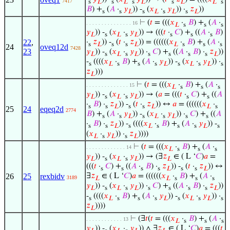
7417
s
𝐿
s
𝐿
s
𝐿
s
𝐿
𝐿
s
𝐵
) +
(
𝐴
·
𝑦
)) -
(
𝑥
·
𝑦
)) ·
𝑧
))
s
s
𝐿
s
𝐿
s
𝐿
s
𝐿
⊢
(
𝑡
= (((
𝑥
·
𝐵
) +
(
𝐴
·
. . . . . . . . . . . . . . . 16
𝐿
s
s
s
𝑦
)) -
(
𝑥
·
𝑦
)) → (((
𝑡
·
𝐶
) +
((
𝐴
·
𝐵
)
𝐿
s
𝐿
s
𝐿
s
s
s
22
,
·
𝑧
)) -
(
𝑡
·
𝑧
)) = ((((((
𝑥
·
𝐵
) +
(
𝐴
·
s
𝐿
s
s
𝐿
𝐿
s
s
s
24
oveq12d
7428
23
𝑦
)) -
(
𝑥
·
𝑦
)) ·
𝐶
) +
((
𝐴
·
𝐵
) ·
𝑧
))
𝐿
s
𝐿
s
𝐿
s
s
s
s
𝐿
-
((((
𝑥
·
𝐵
) +
(
𝐴
·
𝑦
)) -
(
𝑥
·
𝑦
)) ·
s
𝐿
s
s
s
𝐿
s
𝐿
s
𝐿
s
𝑧
)))
𝐿
⊢
(
𝑡
= (((
𝑥
·
𝐵
) +
(
𝐴
·
. . . . . . . . . . . . . . 15
𝐿
s
s
s
𝑦
)) -
(
𝑥
·
𝑦
)) → (
𝑎
= (((
𝑡
·
𝐶
) +
((
𝐴
𝐿
s
𝐿
s
𝐿
s
s
·
𝐵
) ·
𝑧
)) -
(
𝑡
·
𝑧
)) ↔
𝑎
= ((((((
𝑥
·
s
s
𝐿
s
s
𝐿
𝐿
s
25
24
eqeq2d
2774
𝐵
) +
(
𝐴
·
𝑦
)) -
(
𝑥
·
𝑦
)) ·
𝐶
) +
((
𝐴
s
s
𝐿
s
𝐿
s
𝐿
s
s
·
𝐵
) ·
𝑧
)) -
((((
𝑥
·
𝐵
) +
(
𝐴
·
𝑦
)) -
s
s
𝐿
s
𝐿
s
s
s
𝐿
s
(
𝑥
·
𝑦
)) ·
𝑧
))))
𝐿
s
𝐿
s
𝐿
⊢
(
𝑡
= (((
𝑥
·
𝐵
) +
(
𝐴
·
. . . . . . . . . . . . . 14
𝐿
s
s
s
𝑦
)) -
(
𝑥
·
𝑦
)) → (∃
𝑧
∈ ( L ‘
𝐶
)
𝑎
=
𝐿
s
𝐿
s
𝐿
𝐿
(((
𝑡
·
𝐶
) +
((
𝐴
·
𝐵
) ·
𝑧
)) -
(
𝑡
·
𝑧
)) ↔
s
s
s
s
𝐿
s
s
𝐿
26
25
rexbidv
∃
𝑧
∈ ( L ‘
𝐶
)
𝑎
= ((((((
𝑥
·
𝐵
) +
(
𝐴
·
3189
𝐿
𝐿
s
s
s
𝑦
)) -
(
𝑥
·
𝑦
)) ·
𝐶
) +
((
𝐴
·
𝐵
) ·
𝑧
))
𝐿
s
𝐿
s
𝐿
s
s
s
s
𝐿
-
((((
𝑥
·
𝐵
) +
(
𝐴
·
𝑦
)) -
(
𝑥
·
𝑦
)) ·
s
𝐿
s
s
s
𝐿
s
𝐿
s
𝐿
s
𝑧
))))
𝐿
⊢
(∃
𝑡
(
𝑡
= (((
𝑥
·
𝐵
) +
(
𝐴
·
. . . . . . . . . . . . 13
𝐿
s
s
s
𝑦
)) -
(
𝑥
·
𝑦
)) ∧ ∃
𝑧
∈ ( L ‘
𝐶
)
𝑎
= (((
𝑡