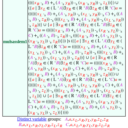
((((
𝑥
·
𝐵
) +
(
𝐴
·
𝑦
)) -
(
𝑥
·
𝑦
)) ·
𝑧
))}) ∪
𝑅
s
s
s
𝑅
s
𝑅
s
𝑅
s
𝐿
({
𝑎
∣ ∃
𝑥
∈ ( L ‘
𝐴
)∃
𝑦
∈ ( R ‘
𝐵
)∃
𝑧
∈ ( R ‘
𝐶
)
𝑎
=
𝐿
𝑅
𝑅
((((((
𝑥
·
𝐵
) +
(
𝐴
·
𝑦
)) -
(
𝑥
·
𝑦
)) ·
𝐶
) +
((
𝐴
𝐿
s
s
s
𝑅
s
𝐿
s
𝑅
s
s
·
𝐵
) ·
𝑧
)) -
((((
𝑥
·
𝐵
) +
(
𝐴
·
𝑦
)) -
(
𝑥
·
𝑦
))
s
s
𝑅
s
𝐿
s
s
s
𝑅
s
𝐿
s
𝑅
·
𝑧
))} ∪ {
𝑎
∣ ∃
𝑥
∈ ( R ‘
𝐴
)∃
𝑦
∈ ( L ‘
𝐵
)∃
𝑧
∈ (
s
𝑅
𝑅
𝐿
𝑅
R ‘
𝐶
)
𝑎
= ((((((
𝑥
·
𝐵
) +
(
𝐴
·
𝑦
)) -
(
𝑥
·
𝑦
)) ·
𝑅
s
s
s
𝐿
s
𝑅
s
𝐿
s
𝐶
) +
((
𝐴
·
𝐵
) ·
𝑧
)) -
((((
𝑥
·
𝐵
) +
(
𝐴
·
𝑦
)) -
s
s
s
𝑅
s
𝑅
s
s
s
𝐿
s
(
𝑥
·
𝑦
)) ·
𝑧
))})) |s (({
𝑎
∣ ∃
𝑥
∈ ( L ‘
𝐴
)∃
𝑦
∈ (
mulsasslem1
𝑅
s
𝐿
s
𝑅
𝐿
𝐿
L ‘
𝐵
)∃
𝑧
∈ ( R ‘
𝐶
)
𝑎
= ((((((
𝑥
·
𝐵
) +
(
𝐴
·
𝑦
)) -
𝑅
𝐿
s
s
s
𝐿
s
(
𝑥
·
𝑦
)) ·
𝐶
) +
((
𝐴
·
𝐵
) ·
𝑧
)) -
((((
𝑥
·
𝐵
) +
𝐿
s
𝐿
s
s
s
s
𝑅
s
𝐿
s
s
(
𝐴
·
𝑦
)) -
(
𝑥
·
𝑦
)) ·
𝑧
))} ∪ {
𝑎
∣ ∃
𝑥
∈ ( R
s
𝐿
s
𝐿
s
𝐿
s
𝑅
𝑅
‘
𝐴
)∃
𝑦
∈ ( R ‘
𝐵
)∃
𝑧
∈ ( R ‘
𝐶
)
𝑎
= ((((((
𝑥
·
𝐵
) +
𝑅
𝑅
𝑅
s
s
(
𝐴
·
𝑦
)) -
(
𝑥
·
𝑦
)) ·
𝐶
) +
((
𝐴
·
𝐵
) ·
𝑧
)) -
s
𝑅
s
𝑅
s
𝑅
s
s
s
s
𝑅
s
((((
𝑥
·
𝐵
) +
(
𝐴
·
𝑦
)) -
(
𝑥
·
𝑦
)) ·
𝑧
))}) ∪
𝑅
s
s
s
𝑅
s
𝑅
s
𝑅
s
𝑅
({
𝑎
∣ ∃
𝑥
∈ ( L ‘
𝐴
)∃
𝑦
∈ ( R ‘
𝐵
)∃
𝑧
∈ ( L ‘
𝐶
)
𝑎
=
𝐿
𝑅
𝐿
((((((
𝑥
·
𝐵
) +
(
𝐴
·
𝑦
)) -
(
𝑥
·
𝑦
)) ·
𝐶
) +
((
𝐴
𝐿
s
s
s
𝑅
s
𝐿
s
𝑅
s
s
·
𝐵
) ·
𝑧
)) -
((((
𝑥
·
𝐵
) +
(
𝐴
·
𝑦
)) -
(
𝑥
·
𝑦
))
s
s
𝐿
s
𝐿
s
s
s
𝑅
s
𝐿
s
𝑅
·
𝑧
))} ∪ {
𝑎
∣ ∃
𝑥
∈ ( R ‘
𝐴
)∃
𝑦
∈ ( L ‘
𝐵
)∃
𝑧
∈ (
s
𝐿
𝑅
𝐿
𝐿
L ‘
𝐶
)
𝑎
= ((((((
𝑥
·
𝐵
) +
(
𝐴
·
𝑦
)) -
(
𝑥
·
𝑦
)) ·
𝑅
s
s
s
𝐿
s
𝑅
s
𝐿
s
𝐶
) +
((
𝐴
·
𝐵
) ·
𝑧
)) -
((((
𝑥
·
𝐵
) +
(
𝐴
·
𝑦
)) -
s
s
s
𝐿
s
𝑅
s
s
s
𝐿
s
(
𝑥
·
𝑦
)) ·
𝑧
))}))))
𝑅
s
𝐿
s
𝐿
Distinct variable
groups:
𝐴
,
𝑎
,
𝑥
,
𝑥
,
𝑦
,
𝑦
,
𝑧
,
𝑧
𝐿
𝑅
𝐿
𝑅
𝐿
𝑅
𝐵
,
𝑎
,
𝑥
,
𝑥
,
𝑦
,
𝑦
,
𝑧
,
𝑧
𝐶
,
𝑎
,
𝑥
,
𝑥
,
𝑦
,
𝑦
,
𝑧
,
𝑧
𝐿
𝑅
𝐿
𝑅
𝐿
𝑅
𝐿
𝑅
𝐿
𝑅
𝐿
𝑅