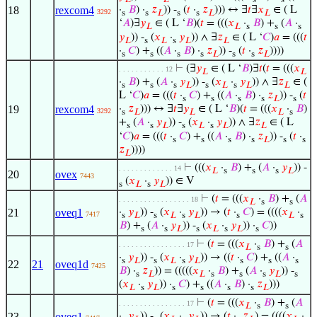
18
rexcom4
·
𝐵
) ·
𝑧
)) -
(
𝑡
·
𝑧
))) ↔ ∃
𝑡
∃
𝑥
∈ ( L
3292
s
s
𝐿
s
s
𝐿
𝐿
‘
𝐴
)∃
𝑦
∈ ( L ‘
𝐵
)(
𝑡
= (((
𝑥
·
𝐵
) +
(
𝐴
·
𝐿
𝐿
s
s
s
𝑦
)) -
(
𝑥
·
𝑦
)) ∧ ∃
𝑧
∈ ( L ‘
𝐶
)
𝑎
= (((
𝑡
𝐿
s
𝐿
s
𝐿
𝐿
·
𝐶
) +
((
𝐴
·
𝐵
) ·
𝑧
)) -
(
𝑡
·
𝑧
))))
s
s
s
s
𝐿
s
s
𝐿
⊢
(∃
𝑦
∈ ( L ‘
𝐵
)∃
𝑡
(
𝑡
= (((
𝑥
. . . . . . . . . . . 12
𝐿
𝐿
·
𝐵
) +
(
𝐴
·
𝑦
)) -
(
𝑥
·
𝑦
)) ∧ ∃
𝑧
∈ (
s
s
s
𝐿
s
𝐿
s
𝐿
𝐿
L ‘
𝐶
)
𝑎
= (((
𝑡
·
𝐶
) +
((
𝐴
·
𝐵
) ·
𝑧
)) -
(
𝑡
s
s
s
s
𝐿
s
19
rexcom4
·
𝑧
))) ↔ ∃
𝑡
∃
𝑦
∈ ( L ‘
𝐵
)(
𝑡
= (((
𝑥
·
𝐵
)
3292
s
𝐿
𝐿
𝐿
s
+
(
𝐴
·
𝑦
)) -
(
𝑥
·
𝑦
)) ∧ ∃
𝑧
∈ ( L
s
s
𝐿
s
𝐿
s
𝐿
𝐿
‘
𝐶
)
𝑎
= (((
𝑡
·
𝐶
) +
((
𝐴
·
𝐵
) ·
𝑧
)) -
(
𝑡
·
s
s
s
s
𝐿
s
s
𝑧
))))
𝐿
⊢
(((
𝑥
·
𝐵
) +
(
𝐴
·
𝑦
)) -
. . . . . . . . . . . . . 14
𝐿
s
s
s
𝐿
20
ovex
7443
(
𝑥
·
𝑦
)) ∈ V
s
𝐿
s
𝐿
⊢
(
𝑡
= (((
𝑥
·
𝐵
) +
(
𝐴
. . . . . . . . . . . . . . . . . 18
𝐿
s
s
21
oveq1
·
𝑦
)) -
(
𝑥
·
𝑦
)) → (
𝑡
·
𝐶
) = ((((
𝑥
·
7417
s
𝐿
s
𝐿
s
𝐿
s
𝐿
s
𝐵
) +
(
𝐴
·
𝑦
)) -
(
𝑥
·
𝑦
)) ·
𝐶
))
s
s
𝐿
s
𝐿
s
𝐿
s
⊢
(
𝑡
= (((
𝑥
·
𝐵
) +
(
𝐴
. . . . . . . . . . . . . . . . 17
𝐿
s
s
·
𝑦
)) -
(
𝑥
·
𝑦
)) → ((
𝑡
·
𝐶
) +
((
𝐴
·
s
𝐿
s
𝐿
s
𝐿
s
s
s
22
21
oveq1d
7425
𝐵
) ·
𝑧
)) = (((((
𝑥
·
𝐵
) +
(
𝐴
·
𝑦
)) -
s
𝐿
𝐿
s
s
s
𝐿
s
(
𝑥
·
𝑦
)) ·
𝐶
) +
((
𝐴
·
𝐵
) ·
𝑧
)))
𝐿
s
𝐿
s
s
s
s
𝐿
⊢
(
𝑡
= (((
𝑥
·
𝐵
) +
(
𝐴
. . . . . . . . . . . . . . . . 17
𝐿
s
s
23
oveq1
·
𝑦
)) -
(
𝑥
·
𝑦
)) → (
𝑡
·
𝑧
) = ((((
𝑥
·