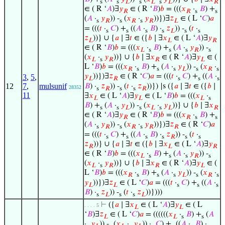
s
s
𝐿
s
𝐿
s
𝐿
𝑅
∈ ( R ‘
𝐴
)∃
𝑦
∈ ( R ‘
𝐵
)
𝑏
= (((
𝑥
·
𝐵
) +
𝑅
𝑅
s
s
(
𝐴
·
𝑦
)) -
(
𝑥
·
𝑦
))})∃
𝑧
∈ ( L ‘
𝐶
)
𝑎
s
𝑅
s
𝑅
s
𝑅
𝐿
= (((
𝑡
·
𝐶
) +
((
𝐴
·
𝐵
) ·
𝑧
)) -
(
𝑡
·
s
s
s
s
𝐿
s
s
𝑧
))} ∪ {
𝑎
∣ ∃
𝑡
∈ ({
𝑏
∣ ∃
𝑥
∈ ( L ‘
𝐴
)∃
𝑦
𝐿
𝐿
𝑅
∈ ( R ‘
𝐵
)
𝑏
= (((
𝑥
·
𝐵
) +
(
𝐴
·
𝑦
)) -
𝐿
s
s
s
𝑅
s
(
𝑥
·
𝑦
))} ∪ {
𝑏
∣ ∃
𝑥
∈ ( R ‘
𝐴
)∃
𝑦
∈ (
𝐿
s
𝑅
𝑅
𝐿
L ‘
𝐵
)
𝑏
= (((
𝑥
·
𝐵
) +
(
𝐴
·
𝑦
)) -
(
𝑥
·
𝑅
s
s
s
𝐿
s
𝑅
s
𝑦
))})∃
𝑧
∈ ( R ‘
𝐶
)
𝑎
= (((
𝑡
·
𝐶
) +
((
𝐴
·
3
,
5
,
𝐿
𝑅
s
s
s
12
7
,
mulsunif
𝐵
) ·
𝑧
)) -
(
𝑡
·
𝑧
))}) |s ({
𝑎
∣ ∃
𝑡
∈ ({
𝑏
∣
28352
s
𝑅
s
s
𝑅
11
∃
𝑥
∈ ( L ‘
𝐴
)∃
𝑦
∈ ( L ‘
𝐵
)
𝑏
= (((
𝑥
·
𝐿
𝐿
𝐿
s
𝐵
) +
(
𝐴
·
𝑦
)) -
(
𝑥
·
𝑦
))} ∪ {
𝑏
∣ ∃
𝑥
s
s
𝐿
s
𝐿
s
𝐿
𝑅
∈ ( R ‘
𝐴
)∃
𝑦
∈ ( R ‘
𝐵
)
𝑏
= (((
𝑥
·
𝐵
) +
𝑅
𝑅
s
s
(
𝐴
·
𝑦
)) -
(
𝑥
·
𝑦
))})∃
𝑧
∈ ( R ‘
𝐶
)
𝑎
s
𝑅
s
𝑅
s
𝑅
𝑅
= (((
𝑡
·
𝐶
) +
((
𝐴
·
𝐵
) ·
𝑧
)) -
(
𝑡
·
s
s
s
s
𝑅
s
s
𝑧
))} ∪ {
𝑎
∣ ∃
𝑡
∈ ({
𝑏
∣ ∃
𝑥
∈ ( L ‘
𝐴
)∃
𝑦
𝑅
𝐿
𝑅
∈ ( R ‘
𝐵
)
𝑏
= (((
𝑥
·
𝐵
) +
(
𝐴
·
𝑦
)) -
𝐿
s
s
s
𝑅
s
(
𝑥
·
𝑦
))} ∪ {
𝑏
∣ ∃
𝑥
∈ ( R ‘
𝐴
)∃
𝑦
∈ (
𝐿
s
𝑅
𝑅
𝐿
L ‘
𝐵
)
𝑏
= (((
𝑥
·
𝐵
) +
(
𝐴
·
𝑦
)) -
(
𝑥
·
𝑅
s
s
s
𝐿
s
𝑅
s
𝑦
))})∃
𝑧
∈ ( L ‘
𝐶
)
𝑎
= (((
𝑡
·
𝐶
) +
((
𝐴
·
𝐿
𝐿
s
s
s
𝐵
) ·
𝑧
)) -
(
𝑡
·
𝑧
))})))
s
𝐿
s
s
𝐿
⊢
({
𝑎
∣ ∃
𝑥
∈ ( L ‘
𝐴
)∃
𝑦
∈ ( L
. . . . 5
𝐿
𝐿
‘
𝐵
)∃
𝑧
∈ ( L ‘
𝐶
)
𝑎
= ((((((
𝑥
·
𝐵
) +
(
𝐴
𝐿
𝐿
s
s
·
𝑦
)) -
(
𝑥
·
𝑦
)) ·
𝐶
) +
((
𝐴
·
𝐵
) ·