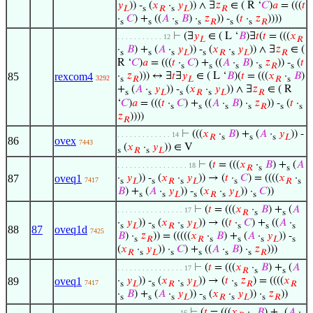
𝑦
)) -
(
𝑥
·
𝑦
)) ∧ ∃
𝑧
∈ ( R ‘
𝐶
)
𝑎
= (((
𝑡
𝐿
s
𝑅
s
𝐿
𝑅
·
𝐶
) +
((
𝐴
·
𝐵
) ·
𝑧
)) -
(
𝑡
·
𝑧
))))
s
s
s
s
𝑅
s
s
𝑅
⊢
(∃
𝑦
∈ ( L ‘
𝐵
)∃
𝑡
(
𝑡
= (((
𝑥
. . . . . . . . . . . 12
𝐿
𝑅
·
𝐵
) +
(
𝐴
·
𝑦
)) -
(
𝑥
·
𝑦
)) ∧ ∃
𝑧
∈ (
s
s
s
𝐿
s
𝑅
s
𝐿
𝑅
R ‘
𝐶
)
𝑎
= (((
𝑡
·
𝐶
) +
((
𝐴
·
𝐵
) ·
𝑧
)) -
(
𝑡
s
s
s
s
𝑅
s
85
rexcom4
·
𝑧
))) ↔ ∃
𝑡
∃
𝑦
∈ ( L ‘
𝐵
)(
𝑡
= (((
𝑥
·
𝐵
)
3292
s
𝑅
𝐿
𝑅
s
+
(
𝐴
·
𝑦
)) -
(
𝑥
·
𝑦
)) ∧ ∃
𝑧
∈ ( R
s
s
𝐿
s
𝑅
s
𝐿
𝑅
‘
𝐶
)
𝑎
= (((
𝑡
·
𝐶
) +
((
𝐴
·
𝐵
) ·
𝑧
)) -
(
𝑡
·
s
s
s
s
𝑅
s
s
𝑧
))))
𝑅
⊢
(((
𝑥
·
𝐵
) +
(
𝐴
·
𝑦
)) -
. . . . . . . . . . . . . 14
𝑅
s
s
s
𝐿
86
ovex
7443
(
𝑥
·
𝑦
)) ∈ V
s
𝑅
s
𝐿
⊢
(
𝑡
= (((
𝑥
·
𝐵
) +
(
𝐴
. . . . . . . . . . . . . . . . . 18
𝑅
s
s
87
oveq1
·
𝑦
)) -
(
𝑥
·
𝑦
)) → (
𝑡
·
𝐶
) = ((((
𝑥
·
7417
s
𝐿
s
𝑅
s
𝐿
s
𝑅
s
𝐵
) +
(
𝐴
·
𝑦
)) -
(
𝑥
·
𝑦
)) ·
𝐶
))
s
s
𝐿
s
𝑅
s
𝐿
s
⊢
(
𝑡
= (((
𝑥
·
𝐵
) +
(
𝐴
. . . . . . . . . . . . . . . . 17
𝑅
s
s
·
𝑦
)) -
(
𝑥
·
𝑦
)) → ((
𝑡
·
𝐶
) +
((
𝐴
·
s
𝐿
s
𝑅
s
𝐿
s
s
s
88
87
oveq1d
7425
𝐵
) ·
𝑧
)) = (((((
𝑥
·
𝐵
) +
(
𝐴
·
𝑦
)) -
s
𝑅
𝑅
s
s
s
𝐿
s
(
𝑥
·
𝑦
)) ·
𝐶
) +
((
𝐴
·
𝐵
) ·
𝑧
)))
𝑅
s
𝐿
s
s
s
s
𝑅
⊢
(
𝑡
= (((
𝑥
·
𝐵
) +
(
𝐴
. . . . . . . . . . . . . . . . 17
𝑅
s
s
89
oveq1
·
𝑦
)) -
(
𝑥
·
𝑦
)) → (
𝑡
·
𝑧
) = ((((
𝑥
7417
s
𝐿
s
𝑅
s
𝐿
s
𝑅
𝑅
·
𝐵
) +
(
𝐴
·
𝑦
)) -
(
𝑥
·
𝑦
)) ·
𝑧
))
s
s
s
𝐿
s
𝑅
s
𝐿
s
𝑅
⊢
(
𝑡
= (((
𝑥
·
𝐵
) +
(
𝐴
·
. . . . . . . . . . . . . . . 16