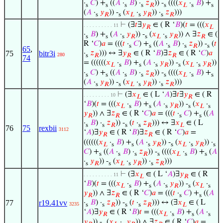
·
𝐶
) +
((
𝐴
·
𝐵
) ·
𝑧
)) -
((((
𝑥
·
𝐵
) +
s
s
s
s
𝑅
s
𝐿
s
s
(
𝐴
·
𝑦
)) -
(
𝑥
·
𝑦
)) ·
𝑧
)))
s
𝑅
s
𝐿
s
𝑅
s
𝑅
⊢
(∃
𝑡
∃
𝑦
∈ ( R ‘
𝐵
)(
𝑡
= (((
𝑥
. . . . . . . . . . 11
𝑅
𝐿
·
𝐵
) +
(
𝐴
·
𝑦
)) -
(
𝑥
·
𝑦
)) ∧ ∃
𝑧
∈ (
s
s
s
𝑅
s
𝐿
s
𝑅
𝑅
R ‘
𝐶
)
𝑎
= (((
𝑡
·
𝐶
) +
((
𝐴
·
𝐵
) ·
𝑧
)) -
(
𝑡
s
s
s
s
𝑅
s
65
,
75
bitr3i
·
𝑧
))) ↔ ∃
𝑦
∈ ( R ‘
𝐵
)∃
𝑧
∈ ( R ‘
𝐶
)
𝑎
280
s
𝑅
𝑅
𝑅
74
= ((((((
𝑥
·
𝐵
) +
(
𝐴
·
𝑦
)) -
(
𝑥
·
𝑦
))
𝐿
s
s
s
𝑅
s
𝐿
s
𝑅
·
𝐶
) +
((
𝐴
·
𝐵
) ·
𝑧
)) -
((((
𝑥
·
𝐵
) +
s
s
s
s
𝑅
s
𝐿
s
s
(
𝐴
·
𝑦
)) -
(
𝑥
·
𝑦
)) ·
𝑧
)))
s
𝑅
s
𝐿
s
𝑅
s
𝑅
⊢
(∃
𝑥
∈ ( L ‘
𝐴
)∃
𝑡
∃
𝑦
∈ ( R
. . . . . . . . . 10
𝐿
𝑅
‘
𝐵
)(
𝑡
= (((
𝑥
·
𝐵
) +
(
𝐴
·
𝑦
)) -
(
𝑥
·
𝐿
s
s
s
𝑅
s
𝐿
s
𝑦
)) ∧ ∃
𝑧
∈ ( R ‘
𝐶
)
𝑎
= (((
𝑡
·
𝐶
) +
((
𝐴
𝑅
𝑅
s
s
·
𝐵
) ·
𝑧
)) -
(
𝑡
·
𝑧
))) ↔ ∃
𝑥
∈ ( L
s
s
𝑅
s
s
𝑅
𝐿
76
75
rexbii
3112
‘
𝐴
)∃
𝑦
∈ ( R ‘
𝐵
)∃
𝑧
∈ ( R ‘
𝐶
)
𝑎
=
𝑅
𝑅
((((((
𝑥
·
𝐵
) +
(
𝐴
·
𝑦
)) -
(
𝑥
·
𝑦
)) ·
𝐿
s
s
s
𝑅
s
𝐿
s
𝑅
s
𝐶
) +
((
𝐴
·
𝐵
) ·
𝑧
)) -
((((
𝑥
·
𝐵
) +
(
𝐴
s
s
s
𝑅
s
𝐿
s
s
·
𝑦
)) -
(
𝑥
·
𝑦
)) ·
𝑧
)))
s
𝑅
s
𝐿
s
𝑅
s
𝑅
⊢
(∃
𝑥
∈ ( L ‘
𝐴
)∃
𝑦
∈ ( R
. . . . . . . . . . 11
𝐿
𝑅
‘
𝐵
)(
𝑡
= (((
𝑥
·
𝐵
) +
(
𝐴
·
𝑦
)) -
(
𝑥
·
𝐿
s
s
s
𝑅
s
𝐿
s
𝑦
)) ∧ ∃
𝑧
∈ ( R ‘
𝐶
)
𝑎
= (((
𝑡
·
𝐶
) +
((
𝐴
𝑅
𝑅
s
s
77
r19.41vv
·
𝐵
) ·
𝑧
)) -
(
𝑡
·
𝑧
))) ↔ (∃
𝑥
∈ ( L
3235
s
s
𝑅
s
s
𝑅
𝐿
‘
𝐴
)∃
𝑦
∈ ( R ‘
𝐵
)
𝑡
= (((
𝑥
·
𝐵
) +
(
𝐴
·
𝑅
𝐿
s
s
s
𝑦
)) -
(
𝑥
·
𝑦
)) ∧ ∃
𝑧
∈ ( R ‘
𝐶
)
𝑎
=