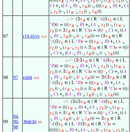
((((((
𝑥
·
𝐵
) +
(
𝐴
·
𝑦
)) -
(
𝑥
·
𝑦
)) ·
𝑅
s
s
s
𝐿
s
𝑅
s
𝐿
s
𝐶
) +
((
𝐴
·
𝐵
) ·
𝑧
)) -
((((
𝑥
·
𝐵
) +
(
𝐴
s
s
s
𝑅
s
𝑅
s
s
·
𝑦
)) -
(
𝑥
·
𝑦
)) ·
𝑧
)))
s
𝐿
s
𝑅
s
𝐿
s
𝑅
⊢
(∃
𝑥
∈ ( R ‘
𝐴
)∃
𝑦
∈ ( L
. . . . . . . . . . 11
𝑅
𝐿
‘
𝐵
)(
𝑡
= (((
𝑥
·
𝐵
) +
(
𝐴
·
𝑦
)) -
(
𝑥
·
𝑅
s
s
s
𝐿
s
𝑅
s
𝑦
)) ∧ ∃
𝑧
∈ ( R ‘
𝐶
)
𝑎
= (((
𝑡
·
𝐶
) +
((
𝐴
𝐿
𝑅
s
s
97
r19.41vv
·
𝐵
) ·
𝑧
)) -
(
𝑡
·
𝑧
))) ↔ (∃
𝑥
∈ ( R
3235
s
s
𝑅
s
s
𝑅
𝑅
‘
𝐴
)∃
𝑦
∈ ( L ‘
𝐵
)
𝑡
= (((
𝑥
·
𝐵
) +
(
𝐴
·
𝐿
𝑅
s
s
s
𝑦
)) -
(
𝑥
·
𝑦
)) ∧ ∃
𝑧
∈ ( R ‘
𝐶
)
𝑎
= (((
𝑡
𝐿
s
𝑅
s
𝐿
𝑅
·
𝐶
) +
((
𝐴
·
𝐵
) ·
𝑧
)) -
(
𝑡
·
𝑧
))))
s
s
s
s
𝑅
s
s
𝑅
⊢
(∃
𝑡
∃
𝑥
∈ ( R ‘
𝐴
)∃
𝑦
∈ ( L
. . . . . . . . . 10
𝑅
𝐿
‘
𝐵
)(
𝑡
= (((
𝑥
·
𝐵
) +
(
𝐴
·
𝑦
)) -
(
𝑥
·
𝑅
s
s
s
𝐿
s
𝑅
s
𝑦
)) ∧ ∃
𝑧
∈ ( R ‘
𝐶
)
𝑎
= (((
𝑡
·
𝐶
) +
((
𝐴
𝐿
𝑅
s
s
98
97
exbii
·
𝐵
) ·
𝑧
)) -
(
𝑡
·
𝑧
))) ↔ ∃
𝑡
(∃
𝑥
∈ ( R
1878
s
s
𝑅
s
s
𝑅
𝑅
‘
𝐴
)∃
𝑦
∈ ( L ‘
𝐵
)
𝑡
= (((
𝑥
·
𝐵
) +
(
𝐴
·
𝐿
𝑅
s
s
s
𝑦
)) -
(
𝑥
·
𝑦
)) ∧ ∃
𝑧
∈ ( R ‘
𝐶
)
𝑎
= (((
𝑡
𝐿
s
𝑅
s
𝐿
𝑅
·
𝐶
) +
((
𝐴
·
𝐵
) ·
𝑧
)) -
(
𝑡
·
𝑧
))))
s
s
s
s
𝑅
s
s
𝑅
⊢
(∃
𝑡
(∃
𝑥
∈ ( R ‘
𝐴
)∃
𝑦
∈ ( L
. . . . . . . . 9
𝑅
𝐿
‘
𝐵
)
𝑡
= (((
𝑥
·
𝐵
) +
(
𝐴
·
𝑦
)) -
(
𝑥
·
𝑅
s
s
s
𝐿
s
𝑅
s
𝑦
)) ∧ ∃
𝑧
∈ ( R ‘
𝐶
)
𝑎
= (((
𝑡
·
𝐶
) +
((
𝐴
𝐿
𝑅
s
s
84
,
·
𝐵
) ·
𝑧
)) -
(
𝑡
·
𝑧
))) ↔ ∃
𝑥
∈ ( R
s
s
𝑅
s
s
𝑅
𝑅
99
96
,
3bitr3ri
305
‘
𝐴
)∃
𝑦
∈ ( L ‘
𝐵
)∃
𝑧
∈ ( R ‘
𝐶
)
𝑎
=
𝐿
𝑅
98
((((((
𝑥
·
𝐵
) +
(
𝐴
·
𝑦
)) -
(
𝑥
·
𝑦
)) ·
𝑅
s
s
s
𝐿
s
𝑅
s
𝐿
s