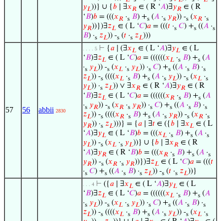
𝑦
))} ∪ {
𝑏
∣ ∃
𝑥
∈ ( R ‘
𝐴
)∃
𝑦
∈ ( R
𝐿
𝑅
𝑅
‘
𝐵
)
𝑏
= (((
𝑥
·
𝐵
) +
(
𝐴
·
𝑦
)) -
(
𝑥
·
𝑅
s
s
s
𝑅
s
𝑅
s
𝑦
))})∃
𝑧
∈ ( L ‘
𝐶
)
𝑎
= (((
𝑡
·
𝐶
) +
((
𝐴
·
𝑅
𝐿
s
s
s
𝐵
) ·
𝑧
)) -
(
𝑡
·
𝑧
)))
s
𝐿
s
s
𝐿
⊢
{
𝑎
∣ (∃
𝑥
∈ ( L ‘
𝐴
)∃
𝑦
∈ ( L
. . . . 5
𝐿
𝐿
‘
𝐵
)∃
𝑧
∈ ( L ‘
𝐶
)
𝑎
= ((((((
𝑥
·
𝐵
) +
(
𝐴
𝐿
𝐿
s
s
·
𝑦
)) -
(
𝑥
·
𝑦
)) ·
𝐶
) +
((
𝐴
·
𝐵
) ·
s
𝐿
s
𝐿
s
𝐿
s
s
s
s
𝑧
)) -
((((
𝑥
·
𝐵
) +
(
𝐴
·
𝑦
)) -
(
𝑥
·
𝐿
s
𝐿
s
s
s
𝐿
s
𝐿
s
𝑦
)) ·
𝑧
)) ∨ ∃
𝑥
∈ ( R ‘
𝐴
)∃
𝑦
∈ ( R
𝐿
s
𝐿
𝑅
𝑅
‘
𝐵
)∃
𝑧
∈ ( L ‘
𝐶
)
𝑎
= ((((((
𝑥
·
𝐵
) +
(
𝐴
𝐿
𝑅
s
s
·
𝑦
)) -
(
𝑥
·
𝑦
)) ·
𝐶
) +
((
𝐴
·
𝐵
) ·
s
𝑅
s
𝑅
s
𝑅
s
s
s
s
57
56
abbii
2830
𝑧
)) -
((((
𝑥
·
𝐵
) +
(
𝐴
·
𝑦
)) -
(
𝑥
·
𝐿
s
𝑅
s
s
s
𝑅
s
𝑅
s
𝑦
)) ·
𝑧
)))} = {
𝑎
∣ ∃
𝑡
∈ ({
𝑏
∣ ∃
𝑥
∈ ( L
𝑅
s
𝐿
𝐿
‘
𝐴
)∃
𝑦
∈ ( L ‘
𝐵
)
𝑏
= (((
𝑥
·
𝐵
) +
(
𝐴
·
𝐿
𝐿
s
s
s
𝑦
)) -
(
𝑥
·
𝑦
))} ∪ {
𝑏
∣ ∃
𝑥
∈ ( R
𝐿
s
𝐿
s
𝐿
𝑅
‘
𝐴
)∃
𝑦
∈ ( R ‘
𝐵
)
𝑏
= (((
𝑥
·
𝐵
) +
(
𝐴
·
𝑅
𝑅
s
s
s
𝑦
)) -
(
𝑥
·
𝑦
))})∃
𝑧
∈ ( L ‘
𝐶
)
𝑎
= (((
𝑡
𝑅
s
𝑅
s
𝑅
𝐿
·
𝐶
) +
((
𝐴
·
𝐵
) ·
𝑧
)) -
(
𝑡
·
𝑧
))}
s
s
s
s
𝐿
s
s
𝐿
⊢
({
𝑎
∣ ∃
𝑥
∈ ( L ‘
𝐴
)∃
𝑦
∈ ( L
. . . 4
𝐿
𝐿
‘
𝐵
)∃
𝑧
∈ ( L ‘
𝐶
)
𝑎
= ((((((
𝑥
·
𝐵
) +
(
𝐴
𝐿
𝐿
s
s
·
𝑦
)) -
(
𝑥
·
𝑦
)) ·
𝐶
) +
((
𝐴
·
𝐵
) ·
s
𝐿
s
𝐿
s
𝐿
s
s
s
s
𝑧
)) -
((((
𝑥
·
𝐵
) +
(
𝐴
·
𝑦
)) -
(
𝑥
·
𝐿
s
𝐿
s
s
s
𝐿
s
𝐿
s