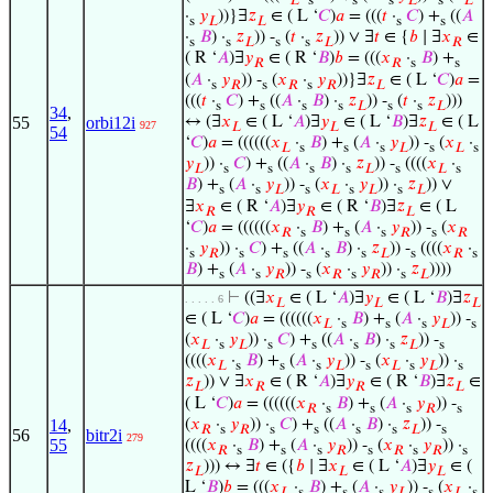
𝐿
s
s
s
𝐿
s
𝐿
·
𝑦
))}∃
𝑧
∈ ( L ‘
𝐶
)
𝑎
= (((
𝑡
·
𝐶
) +
((
𝐴
s
𝐿
𝐿
s
s
·
𝐵
) ·
𝑧
)) -
(
𝑡
·
𝑧
)) ∨ ∃
𝑡
∈ {
𝑏
∣ ∃
𝑥
∈
s
s
𝐿
s
s
𝐿
𝑅
( R ‘
𝐴
)∃
𝑦
∈ ( R ‘
𝐵
)
𝑏
= (((
𝑥
·
𝐵
) +
𝑅
𝑅
s
s
(
𝐴
·
𝑦
)) -
(
𝑥
·
𝑦
))}∃
𝑧
∈ ( L ‘
𝐶
)
𝑎
=
s
𝑅
s
𝑅
s
𝑅
𝐿
(((
𝑡
·
𝐶
) +
((
𝐴
·
𝐵
) ·
𝑧
)) -
(
𝑡
·
𝑧
)))
s
s
s
s
𝐿
s
s
𝐿
34
,
55
orbi12i
↔ (∃
𝑥
∈ ( L ‘
𝐴
)∃
𝑦
∈ ( L ‘
𝐵
)∃
𝑧
∈ ( L
927
𝐿
𝐿
𝐿
54
‘
𝐶
)
𝑎
= ((((((
𝑥
·
𝐵
) +
(
𝐴
·
𝑦
)) -
(
𝑥
·
𝐿
s
s
s
𝐿
s
𝐿
s
𝑦
)) ·
𝐶
) +
((
𝐴
·
𝐵
) ·
𝑧
)) -
((((
𝑥
·
𝐿
s
s
s
s
𝐿
s
𝐿
s
𝐵
) +
(
𝐴
·
𝑦
)) -
(
𝑥
·
𝑦
)) ·
𝑧
)) ∨
s
s
𝐿
s
𝐿
s
𝐿
s
𝐿
∃
𝑥
∈ ( R ‘
𝐴
)∃
𝑦
∈ ( R ‘
𝐵
)∃
𝑧
∈ ( L
𝑅
𝑅
𝐿
‘
𝐶
)
𝑎
= ((((((
𝑥
·
𝐵
) +
(
𝐴
·
𝑦
)) -
(
𝑥
𝑅
s
s
s
𝑅
s
𝑅
·
𝑦
)) ·
𝐶
) +
((
𝐴
·
𝐵
) ·
𝑧
)) -
((((
𝑥
·
s
𝑅
s
s
s
s
𝐿
s
𝑅
s
𝐵
) +
(
𝐴
·
𝑦
)) -
(
𝑥
·
𝑦
)) ·
𝑧
))))
s
s
𝑅
s
𝑅
s
𝑅
s
𝐿
⊢
((∃
𝑥
∈ ( L ‘
𝐴
)∃
𝑦
∈ ( L ‘
𝐵
)∃
𝑧
. . . . . 6
𝐿
𝐿
𝐿
∈ ( L ‘
𝐶
)
𝑎
= ((((((
𝑥
·
𝐵
) +
(
𝐴
·
𝑦
)) -
𝐿
s
s
s
𝐿
s
(
𝑥
·
𝑦
)) ·
𝐶
) +
((
𝐴
·
𝐵
) ·
𝑧
)) -
𝐿
s
𝐿
s
s
s
s
𝐿
s
((((
𝑥
·
𝐵
) +
(
𝐴
·
𝑦
)) -
(
𝑥
·
𝑦
)) ·
𝐿
s
s
s
𝐿
s
𝐿
s
𝐿
s
𝑧
)) ∨ ∃
𝑥
∈ ( R ‘
𝐴
)∃
𝑦
∈ ( R ‘
𝐵
)∃
𝑧
∈
𝐿
𝑅
𝑅
𝐿
( L ‘
𝐶
)
𝑎
= ((((((
𝑥
·
𝐵
) +
(
𝐴
·
𝑦
)) -
𝑅
s
s
s
𝑅
s
14
,
(
𝑥
·
𝑦
)) ·
𝐶
) +
((
𝐴
·
𝐵
) ·
𝑧
)) -
𝑅
s
𝑅
s
s
s
s
𝐿
s
56
bitr2i
279
55
((((
𝑥
·
𝐵
) +
(
𝐴
·
𝑦
)) -
(
𝑥
·
𝑦
)) ·
𝑅
s
s
s
𝑅
s
𝑅
s
𝑅
s
𝑧
))) ↔ ∃
𝑡
∈ ({
𝑏
∣ ∃
𝑥
∈ ( L ‘
𝐴
)∃
𝑦
∈ (
𝐿
𝐿
𝐿
L ‘
𝐵
)
𝑏
= (((
𝑥
·
𝐵
) +
(
𝐴
·
𝑦
)) -
(
𝑥
·
𝐿
s
s
s
𝐿
s
𝐿
s