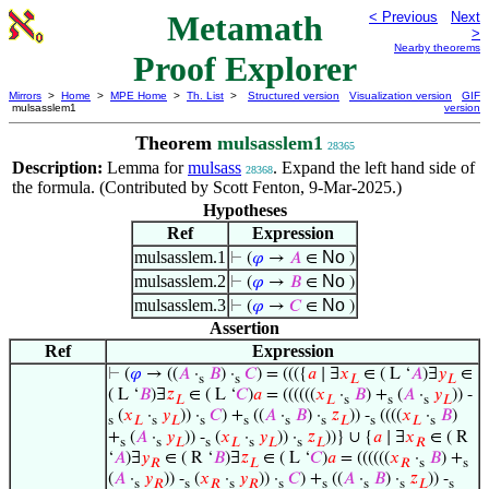
Metamath
< Previous
Next
>
Nearby theorems
Proof Explorer
Mirrors
>
Home
>
MPE Home
>
Th. List
>
Structured version
Visualization version
GIF
mulsasslem1
version
Theorem
mulsasslem1
28365
Description:
Lemma for
mulsass
. Expand the left hand side of
28368
the formula. (Contributed by Scott Fenton, 9-Mar-2025.)
Hypotheses
Ref
Expression
mulsasslem.1
No
⊢
(
𝜑
→
𝐴
∈
)
mulsasslem.2
No
⊢
(
𝜑
→
𝐵
∈
)
mulsasslem.3
No
⊢
(
𝜑
→
𝐶
∈
)
Assertion
Ref
Expression
⊢
(
𝜑
→ ((
𝐴
·
𝐵
) ·
𝐶
) = ((({
𝑎
∣ ∃
𝑥
∈ ( L ‘
𝐴
)∃
𝑦
∈
s
s
𝐿
𝐿
( L ‘
𝐵
)∃
𝑧
∈ ( L ‘
𝐶
)
𝑎
= ((((((
𝑥
·
𝐵
) +
(
𝐴
·
𝑦
)) -
𝐿
𝐿
s
s
s
𝐿
(
𝑥
·
𝑦
)) ·
𝐶
) +
((
𝐴
·
𝐵
) ·
𝑧
)) -
((((
𝑥
·
𝐵
)
s
𝐿
s
𝐿
s
s
s
s
𝐿
s
𝐿
s
+
(
𝐴
·
𝑦
)) -
(
𝑥
·
𝑦
)) ·
𝑧
))} ∪ {
𝑎
∣ ∃
𝑥
∈ ( R
s
s
𝐿
s
𝐿
s
𝐿
s
𝐿
𝑅
‘
𝐴
)∃
𝑦
∈ ( R ‘
𝐵
)∃
𝑧
∈ ( L ‘
𝐶
)
𝑎
= ((((((
𝑥
·
𝐵
) +
𝑅
𝐿
𝑅
s
s
(
𝐴
·
𝑦
)) -
(
𝑥
·
𝑦
)) ·
𝐶
) +
((
𝐴
·
𝐵
) ·
𝑧
)) -
s
𝑅
s
𝑅
s
𝑅
s
s
s
s
𝐿
s