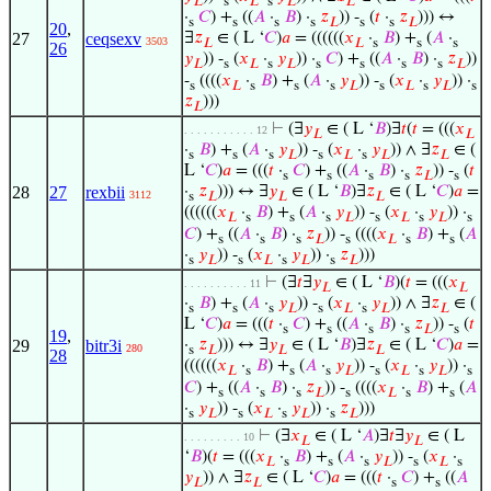
𝐿
s
𝐿
s
𝐿
𝐿
·
𝐶
) +
((
𝐴
·
𝐵
) ·
𝑧
)) -
(
𝑡
·
𝑧
))) ↔
s
s
s
s
𝐿
s
s
𝐿
20
,
27
ceqsexv
∃
𝑧
∈ ( L ‘
𝐶
)
𝑎
= ((((((
𝑥
·
𝐵
) +
(
𝐴
·
3503
𝐿
𝐿
s
s
s
26
𝑦
)) -
(
𝑥
·
𝑦
)) ·
𝐶
) +
((
𝐴
·
𝐵
) ·
𝑧
))
𝐿
s
𝐿
s
𝐿
s
s
s
s
𝐿
-
((((
𝑥
·
𝐵
) +
(
𝐴
·
𝑦
)) -
(
𝑥
·
𝑦
)) ·
s
𝐿
s
s
s
𝐿
s
𝐿
s
𝐿
s
𝑧
)))
𝐿
⊢
(∃
𝑦
∈ ( L ‘
𝐵
)∃
𝑡
(
𝑡
= (((
𝑥
. . . . . . . . . . . 12
𝐿
𝐿
·
𝐵
) +
(
𝐴
·
𝑦
)) -
(
𝑥
·
𝑦
)) ∧ ∃
𝑧
∈ (
s
s
s
𝐿
s
𝐿
s
𝐿
𝐿
L ‘
𝐶
)
𝑎
= (((
𝑡
·
𝐶
) +
((
𝐴
·
𝐵
) ·
𝑧
)) -
(
𝑡
s
s
s
s
𝐿
s
28
27
rexbii
·
𝑧
))) ↔ ∃
𝑦
∈ ( L ‘
𝐵
)∃
𝑧
∈ ( L ‘
𝐶
)
𝑎
=
3112
s
𝐿
𝐿
𝐿
((((((
𝑥
·
𝐵
) +
(
𝐴
·
𝑦
)) -
(
𝑥
·
𝑦
)) ·
𝐿
s
s
s
𝐿
s
𝐿
s
𝐿
s
𝐶
) +
((
𝐴
·
𝐵
) ·
𝑧
)) -
((((
𝑥
·
𝐵
) +
(
𝐴
s
s
s
𝐿
s
𝐿
s
s
·
𝑦
)) -
(
𝑥
·
𝑦
)) ·
𝑧
)))
s
𝐿
s
𝐿
s
𝐿
s
𝐿
⊢
(∃
𝑡
∃
𝑦
∈ ( L ‘
𝐵
)(
𝑡
= (((
𝑥
. . . . . . . . . . 11
𝐿
𝐿
·
𝐵
) +
(
𝐴
·
𝑦
)) -
(
𝑥
·
𝑦
)) ∧ ∃
𝑧
∈ (
s
s
s
𝐿
s
𝐿
s
𝐿
𝐿
L ‘
𝐶
)
𝑎
= (((
𝑡
·
𝐶
) +
((
𝐴
·
𝐵
) ·
𝑧
)) -
(
𝑡
s
s
s
s
𝐿
s
19
,
29
bitr3i
·
𝑧
))) ↔ ∃
𝑦
∈ ( L ‘
𝐵
)∃
𝑧
∈ ( L ‘
𝐶
)
𝑎
=
280
s
𝐿
𝐿
𝐿
28
((((((
𝑥
·
𝐵
) +
(
𝐴
·
𝑦
)) -
(
𝑥
·
𝑦
)) ·
𝐿
s
s
s
𝐿
s
𝐿
s
𝐿
s
𝐶
) +
((
𝐴
·
𝐵
) ·
𝑧
)) -
((((
𝑥
·
𝐵
) +
(
𝐴
s
s
s
𝐿
s
𝐿
s
s
·
𝑦
)) -
(
𝑥
·
𝑦
)) ·
𝑧
)))
s
𝐿
s
𝐿
s
𝐿
s
𝐿
⊢
(∃
𝑥
∈ ( L ‘
𝐴
)∃
𝑡
∃
𝑦
∈ ( L
. . . . . . . . . 10
𝐿
𝐿
‘
𝐵
)(
𝑡
= (((
𝑥
·
𝐵
) +
(
𝐴
·
𝑦
)) -
(
𝑥
·
𝐿
s
s
s
𝐿
s
𝐿
s
𝑦
)) ∧ ∃
𝑧
∈ ( L ‘
𝐶
)
𝑎
= (((
𝑡
·
𝐶
) +
((
𝐴
𝐿
𝐿
s
s