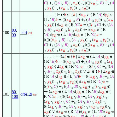
𝐶
) +
((
𝐴
·
𝐵
) ·
𝑧
)) -
((((
𝑥
·
𝐵
) +
(
𝐴
s
s
s
𝑅
s
𝑅
s
s
·
𝑦
)) -
(
𝑥
·
𝑦
)) ·
𝑧
)))
s
𝐿
s
𝑅
s
𝐿
s
𝑅
⊢
(∃
𝑡
∈ {
𝑏
∣ ∃
𝑥
∈ ( R ‘
𝐴
)∃
𝑦
∈
. . . . . . . 8
𝑅
𝐿
( L ‘
𝐵
)
𝑏
= (((
𝑥
·
𝐵
) +
(
𝐴
·
𝑦
)) -
(
𝑥
𝑅
s
s
s
𝐿
s
𝑅
·
𝑦
))}∃
𝑧
∈ ( R ‘
𝐶
)
𝑎
= (((
𝑡
·
𝐶
) +
((
𝐴
s
𝐿
𝑅
s
s
·
𝐵
) ·
𝑧
)) -
(
𝑡
·
𝑧
)) ↔ ∃
𝑥
∈ ( R
83
,
s
s
𝑅
s
s
𝑅
𝑅
100
bitri
278
99
‘
𝐴
)∃
𝑦
∈ ( L ‘
𝐵
)∃
𝑧
∈ ( R ‘
𝐶
)
𝑎
=
𝐿
𝑅
((((((
𝑥
·
𝐵
) +
(
𝐴
·
𝑦
)) -
(
𝑥
·
𝑦
)) ·
𝑅
s
s
s
𝐿
s
𝑅
s
𝐿
s
𝐶
) +
((
𝐴
·
𝐵
) ·
𝑧
)) -
((((
𝑥
·
𝐵
) +
(
𝐴
s
s
s
𝑅
s
𝑅
s
s
·
𝑦
)) -
(
𝑥
·
𝑦
)) ·
𝑧
)))
s
𝐿
s
𝑅
s
𝐿
s
𝑅
⊢
((∃
𝑡
∈ {
𝑏
∣ ∃
𝑥
∈ ( L ‘
𝐴
)∃
𝑦
∈
. . . . . . 7
𝐿
𝑅
( R ‘
𝐵
)
𝑏
= (((
𝑥
·
𝐵
) +
(
𝐴
·
𝑦
)) -
(
𝑥
𝐿
s
s
s
𝑅
s
𝐿
·
𝑦
))}∃
𝑧
∈ ( R ‘
𝐶
)
𝑎
= (((
𝑡
·
𝐶
) +
((
𝐴
s
𝑅
𝑅
s
s
·
𝐵
) ·
𝑧
)) -
(
𝑡
·
𝑧
)) ∨ ∃
𝑡
∈ {
𝑏
∣ ∃
𝑥
∈
s
s
𝑅
s
s
𝑅
𝑅
( R ‘
𝐴
)∃
𝑦
∈ ( L ‘
𝐵
)
𝑏
= (((
𝑥
·
𝐵
) +
(
𝐴
𝐿
𝑅
s
s
·
𝑦
)) -
(
𝑥
·
𝑦
))}∃
𝑧
∈ ( R ‘
𝐶
)
𝑎
=
s
𝐿
s
𝑅
s
𝐿
𝑅
(((
𝑡
·
𝐶
) +
((
𝐴
·
𝐵
) ·
𝑧
)) -
(
𝑡
·
𝑧
)))
s
s
s
s
𝑅
s
s
𝑅
80
,
↔ (∃
𝑥
∈ ( L ‘
𝐴
)∃
𝑦
∈ ( R ‘
𝐵
)∃
𝑧
∈ (
𝐿
𝑅
𝑅
101
orbi12i
927
100
R ‘
𝐶
)
𝑎
= ((((((
𝑥
·
𝐵
) +
(
𝐴
·
𝑦
)) -
𝐿
s
s
s
𝑅
s
(
𝑥
·
𝑦
)) ·
𝐶
) +
((
𝐴
·
𝐵
) ·
𝑧
)) -
𝐿
s
𝑅
s
s
s
s
𝑅
s
((((
𝑥
·
𝐵
) +
(
𝐴
·
𝑦
)) -
(
𝑥
·
𝑦
)) ·
𝐿
s
s
s
𝑅
s
𝐿
s
𝑅
s
𝑧
)) ∨ ∃
𝑥
∈ ( R ‘
𝐴
)∃
𝑦
∈ ( L ‘
𝐵
)∃
𝑧
∈
𝑅
𝑅
𝐿
𝑅
( R ‘
𝐶
)
𝑎
= ((((((
𝑥
·
𝐵
) +
(
𝐴
·
𝑦
)) -