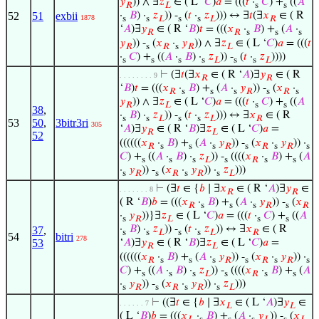
𝑦
)) ∧ ∃
𝑧
∈ ( L ‘
𝐶
)
𝑎
= (((
𝑡
·
𝐶
) +
((
𝐴
𝑅
𝐿
s
s
52
51
exbii
·
𝐵
) ·
𝑧
)) -
(
𝑡
·
𝑧
))) ↔ ∃
𝑡
(∃
𝑥
∈ ( R
1878
s
s
𝐿
s
s
𝐿
𝑅
‘
𝐴
)∃
𝑦
∈ ( R ‘
𝐵
)
𝑡
= (((
𝑥
·
𝐵
) +
(
𝐴
·
𝑅
𝑅
s
s
s
𝑦
)) -
(
𝑥
·
𝑦
)) ∧ ∃
𝑧
∈ ( L ‘
𝐶
)
𝑎
= (((
𝑡
𝑅
s
𝑅
s
𝑅
𝐿
·
𝐶
) +
((
𝐴
·
𝐵
) ·
𝑧
)) -
(
𝑡
·
𝑧
))))
s
s
s
s
𝐿
s
s
𝐿
⊢
(∃
𝑡
(∃
𝑥
∈ ( R ‘
𝐴
)∃
𝑦
∈ ( R
. . . . . . . . 9
𝑅
𝑅
‘
𝐵
)
𝑡
= (((
𝑥
·
𝐵
) +
(
𝐴
·
𝑦
)) -
(
𝑥
·
𝑅
s
s
s
𝑅
s
𝑅
s
𝑦
)) ∧ ∃
𝑧
∈ ( L ‘
𝐶
)
𝑎
= (((
𝑡
·
𝐶
) +
((
𝐴
𝑅
𝐿
s
s
38
,
·
𝐵
) ·
𝑧
)) -
(
𝑡
·
𝑧
))) ↔ ∃
𝑥
∈ ( R
s
s
𝐿
s
s
𝐿
𝑅
53
50
,
3bitr3ri
305
‘
𝐴
)∃
𝑦
∈ ( R ‘
𝐵
)∃
𝑧
∈ ( L ‘
𝐶
)
𝑎
=
𝑅
𝐿
52
((((((
𝑥
·
𝐵
) +
(
𝐴
·
𝑦
)) -
(
𝑥
·
𝑦
)) ·
𝑅
s
s
s
𝑅
s
𝑅
s
𝑅
s
𝐶
) +
((
𝐴
·
𝐵
) ·
𝑧
)) -
((((
𝑥
·
𝐵
) +
(
𝐴
s
s
s
𝐿
s
𝑅
s
s
·
𝑦
)) -
(
𝑥
·
𝑦
)) ·
𝑧
)))
s
𝑅
s
𝑅
s
𝑅
s
𝐿
⊢
(∃
𝑡
∈ {
𝑏
∣ ∃
𝑥
∈ ( R ‘
𝐴
)∃
𝑦
∈
. . . . . . . 8
𝑅
𝑅
( R ‘
𝐵
)
𝑏
= (((
𝑥
·
𝐵
) +
(
𝐴
·
𝑦
)) -
(
𝑥
𝑅
s
s
s
𝑅
s
𝑅
·
𝑦
))}∃
𝑧
∈ ( L ‘
𝐶
)
𝑎
= (((
𝑡
·
𝐶
) +
((
𝐴
s
𝑅
𝐿
s
s
·
𝐵
) ·
𝑧
)) -
(
𝑡
·
𝑧
)) ↔ ∃
𝑥
∈ ( R
37
,
s
s
𝐿
s
s
𝐿
𝑅
54
bitri
278
53
‘
𝐴
)∃
𝑦
∈ ( R ‘
𝐵
)∃
𝑧
∈ ( L ‘
𝐶
)
𝑎
=
𝑅
𝐿
((((((
𝑥
·
𝐵
) +
(
𝐴
·
𝑦
)) -
(
𝑥
·
𝑦
)) ·
𝑅
s
s
s
𝑅
s
𝑅
s
𝑅
s
𝐶
) +
((
𝐴
·
𝐵
) ·
𝑧
)) -
((((
𝑥
·
𝐵
) +
(
𝐴
s
s
s
𝐿
s
𝑅
s
s
·
𝑦
)) -
(
𝑥
·
𝑦
)) ·
𝑧
)))
s
𝑅
s
𝑅
s
𝑅
s
𝐿
⊢
((∃
𝑡
∈ {
𝑏
∣ ∃
𝑥
∈ ( L ‘
𝐴
)∃
𝑦
∈
. . . . . . 7
𝐿
𝐿
( L ‘
𝐵
)
𝑏
= (((
𝑥
·
𝐵
) +
(
𝐴
·
𝑦
)) -
(
𝑥