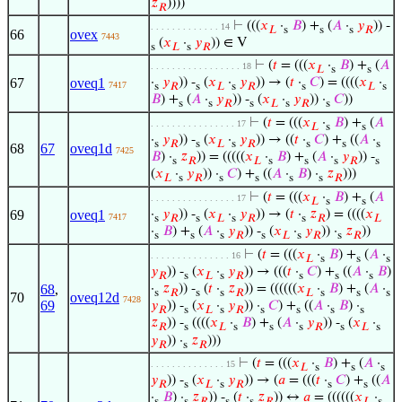
𝑧
))))
𝑅
⊢
(((
𝑥
·
𝐵
) +
(
𝐴
·
𝑦
)) -
. . . . . . . . . . . . . 14
𝐿
s
s
s
𝑅
66
ovex
7443
(
𝑥
·
𝑦
)) ∈ V
s
𝐿
s
𝑅
⊢
(
𝑡
= (((
𝑥
·
𝐵
) +
(
𝐴
. . . . . . . . . . . . . . . . . 18
𝐿
s
s
67
oveq1
·
𝑦
)) -
(
𝑥
·
𝑦
)) → (
𝑡
·
𝐶
) = ((((
𝑥
·
7417
s
𝑅
s
𝐿
s
𝑅
s
𝐿
s
𝐵
) +
(
𝐴
·
𝑦
)) -
(
𝑥
·
𝑦
)) ·
𝐶
))
s
s
𝑅
s
𝐿
s
𝑅
s
⊢
(
𝑡
= (((
𝑥
·
𝐵
) +
(
𝐴
. . . . . . . . . . . . . . . . 17
𝐿
s
s
·
𝑦
)) -
(
𝑥
·
𝑦
)) → ((
𝑡
·
𝐶
) +
((
𝐴
·
s
𝑅
s
𝐿
s
𝑅
s
s
s
68
67
oveq1d
7425
𝐵
) ·
𝑧
)) = (((((
𝑥
·
𝐵
) +
(
𝐴
·
𝑦
)) -
s
𝑅
𝐿
s
s
s
𝑅
s
(
𝑥
·
𝑦
)) ·
𝐶
) +
((
𝐴
·
𝐵
) ·
𝑧
)))
𝐿
s
𝑅
s
s
s
s
𝑅
⊢
(
𝑡
= (((
𝑥
·
𝐵
) +
(
𝐴
. . . . . . . . . . . . . . . . 17
𝐿
s
s
69
oveq1
·
𝑦
)) -
(
𝑥
·
𝑦
)) → (
𝑡
·
𝑧
) = ((((
𝑥
7417
s
𝑅
s
𝐿
s
𝑅
s
𝑅
𝐿
·
𝐵
) +
(
𝐴
·
𝑦
)) -
(
𝑥
·
𝑦
)) ·
𝑧
))
s
s
s
𝑅
s
𝐿
s
𝑅
s
𝑅
⊢
(
𝑡
= (((
𝑥
·
𝐵
) +
(
𝐴
·
. . . . . . . . . . . . . . . 16
𝐿
s
s
s
𝑦
)) -
(
𝑥
·
𝑦
)) → (((
𝑡
·
𝐶
) +
((
𝐴
·
𝐵
)
𝑅
s
𝐿
s
𝑅
s
s
s
68
,
·
𝑧
)) -
(
𝑡
·
𝑧
)) = ((((((
𝑥
·
𝐵
) +
(
𝐴
·
s
𝑅
s
s
𝑅
𝐿
s
s
s
70
oveq12d
7428
69
𝑦
)) -
(
𝑥
·
𝑦
)) ·
𝐶
) +
((
𝐴
·
𝐵
) ·
𝑅
s
𝐿
s
𝑅
s
s
s
s
𝑧
)) -
((((
𝑥
·
𝐵
) +
(
𝐴
·
𝑦
)) -
(
𝑥
·
𝑅
s
𝐿
s
s
s
𝑅
s
𝐿
s
𝑦
)) ·
𝑧
)))
𝑅
s
𝑅
⊢
(
𝑡
= (((
𝑥
·
𝐵
) +
(
𝐴
·
. . . . . . . . . . . . . . 15
𝐿
s
s
s
𝑦
)) -
(
𝑥
·
𝑦
)) → (
𝑎
= (((
𝑡
·
𝐶
) +
((
𝐴
𝑅
s
𝐿
s
𝑅
s
s
·
𝐵
) ·
𝑧
)) -
(
𝑡
·
𝑧
)) ↔
𝑎
= ((((((
𝑥
·
s
s
𝑅
s
s
𝑅
𝐿
s