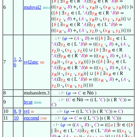
{
𝑏
∣ ∃
𝑥
∈ ( R ‘
𝐴
)∃
𝑦
∈ ( R ‘
𝐵
)
𝑏
=
𝑅
𝑅
6
mulsval2
(((
𝑥
·
𝐵
) +
(
𝐴
·
𝑦
)) -
(
𝑥
·
𝑦
))}) |s
28313
𝑅
s
s
s
𝑅
s
𝑅
s
𝑅
({
𝑏
∣ ∃
𝑥
∈ ( L ‘
𝐴
)∃
𝑦
∈ ( R ‘
𝐵
)
𝑏
=
𝐿
𝑅
(((
𝑥
·
𝐵
) +
(
𝐴
·
𝑦
)) -
(
𝑥
·
𝑦
))} ∪
𝐿
s
s
s
𝑅
s
𝐿
s
𝑅
{
𝑏
∣ ∃
𝑥
∈ ( R ‘
𝐴
)∃
𝑦
∈ ( L ‘
𝐵
)
𝑏
=
𝑅
𝐿
(((
𝑥
·
𝐵
) +
(
𝐴
·
𝑦
)) -
(
𝑥
·
𝑦
))})))
𝑅
s
s
s
𝐿
s
𝑅
s
𝐿
⊢
(
𝜑
→ (
𝐴
·
𝐵
) = (({
𝑏
∣ ∃
𝑥
∈ ( L
. . 3
s
𝐿
‘
𝐴
)∃
𝑦
∈ ( L ‘
𝐵
)
𝑏
= (((
𝑥
·
𝐵
) +
(
𝐴
·
𝐿
𝐿
s
s
s
𝑦
)) -
(
𝑥
·
𝑦
))} ∪ {
𝑏
∣ ∃
𝑥
∈ ( R
𝐿
s
𝐿
s
𝐿
𝑅
‘
𝐴
)∃
𝑦
∈ ( R ‘
𝐵
)
𝑏
= (((
𝑥
·
𝐵
) +
(
𝐴
·
𝑅
𝑅
s
s
s
1
,
2
,
7
syl2anc
𝑦
)) -
(
𝑥
·
𝑦
))}) |s ({
𝑏
∣ ∃
𝑥
∈ ( L
595
𝑅
s
𝑅
s
𝑅
𝐿
6
‘
𝐴
)∃
𝑦
∈ ( R ‘
𝐵
)
𝑏
= (((
𝑥
·
𝐵
) +
(
𝐴
·
𝑅
𝐿
s
s
s
𝑦
)) -
(
𝑥
·
𝑦
))} ∪ {
𝑏
∣ ∃
𝑥
∈ ( R
𝑅
s
𝐿
s
𝑅
𝑅
‘
𝐴
)∃
𝑦
∈ ( L ‘
𝐵
)
𝑏
= (((
𝑥
·
𝐵
) +
(
𝐴
·
𝐿
𝑅
s
s
s
𝑦
)) -
(
𝑥
·
𝑦
))})))
𝐿
s
𝑅
s
𝐿
8
mulsasslem.3
No
⊢
(
𝜑
→
𝐶
∈
)
. . . . 5
No
⊢
(
𝐶
∈
→ (( L ‘
𝐶
) |s ( R ‘
𝐶
)) =
. . . . 5
9
lrcut
28106
𝐶
)
10
8
,
9
syl
⊢
(
𝜑
→ (( L ‘
𝐶
) |s ( R ‘
𝐶
)) =
𝐶
)
18
. . . 4
11
10
eqcomd
⊢
(
𝜑
→
𝐶
= (( L ‘
𝐶
) |s ( R ‘
𝐶
)))
2769
. . 3
⊢
(
𝜑
→ ((
𝐴
·
𝐵
) ·
𝐶
) = (({
𝑎
∣ ∃
𝑡
∈ ({
𝑏
. 2
s
s
∣ ∃
𝑥
∈ ( L ‘
𝐴
)∃
𝑦
∈ ( L ‘
𝐵
)
𝑏
= (((
𝑥
·
𝐿
𝐿
𝐿
s
𝐵
) +
(
𝐴
·
𝑦
)) -
(
𝑥
·
𝑦
))} ∪ {
𝑏
∣ ∃
𝑥