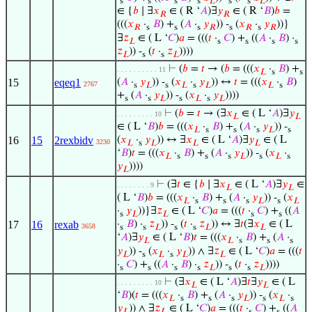
s
s
s
s
𝐿
s
s
𝐿
∈ {
𝑏
∣ ∃
𝑥
∈ ( R ‘
𝐴
)∃
𝑦
∈ ( R ‘
𝐵
)
𝑏
=
𝑅
𝑅
(((
𝑥
·
𝐵
) +
(
𝐴
·
𝑦
)) -
(
𝑥
·
𝑦
))}
𝑅
s
s
s
𝑅
s
𝑅
s
𝑅
∃
𝑧
∈ ( L ‘
𝐶
)
𝑎
= (((
𝑡
·
𝐶
) +
((
𝐴
·
𝐵
) ·
𝐿
s
s
s
s
𝑧
)) -
(
𝑡
·
𝑧
))))
𝐿
s
s
𝐿
⊢
(
𝑏
=
𝑡
→ (
𝑏
= (((
𝑥
·
𝐵
) +
. . . . . . . . . . 11
𝐿
s
s
15
eqeq1
(
𝐴
·
𝑦
)) -
(
𝑥
·
𝑦
)) ↔
𝑡
= (((
𝑥
·
𝐵
)
2767
s
𝐿
s
𝐿
s
𝐿
𝐿
s
+
(
𝐴
·
𝑦
)) -
(
𝑥
·
𝑦
))))
s
s
𝐿
s
𝐿
s
𝐿
⊢
(
𝑏
=
𝑡
→ (∃
𝑥
∈ ( L ‘
𝐴
)∃
𝑦
. . . . . . . . . 10
𝐿
𝐿
∈ ( L ‘
𝐵
)
𝑏
= (((
𝑥
·
𝐵
) +
(
𝐴
·
𝑦
)) -
𝐿
s
s
s
𝐿
s
16
15
2rexbidv
(
𝑥
·
𝑦
)) ↔ ∃
𝑥
∈ ( L ‘
𝐴
)∃
𝑦
∈ ( L
3230
𝐿
s
𝐿
𝐿
𝐿
‘
𝐵
)
𝑡
= (((
𝑥
·
𝐵
) +
(
𝐴
·
𝑦
)) -
(
𝑥
·
𝐿
s
s
s
𝐿
s
𝐿
s
𝑦
))))
𝐿
⊢
(∃
𝑡
∈ {
𝑏
∣ ∃
𝑥
∈ ( L ‘
𝐴
)∃
𝑦
∈
. . . . . . . . 9
𝐿
𝐿
( L ‘
𝐵
)
𝑏
= (((
𝑥
·
𝐵
) +
(
𝐴
·
𝑦
)) -
(
𝑥
𝐿
s
s
s
𝐿
s
𝐿
·
𝑦
))}∃
𝑧
∈ ( L ‘
𝐶
)
𝑎
= (((
𝑡
·
𝐶
) +
((
𝐴
s
𝐿
𝐿
s
s
17
16
rexab
·
𝐵
) ·
𝑧
)) -
(
𝑡
·
𝑧
)) ↔ ∃
𝑡
(∃
𝑥
∈ ( L
3658
s
s
𝐿
s
s
𝐿
𝐿
‘
𝐴
)∃
𝑦
∈ ( L ‘
𝐵
)
𝑡
= (((
𝑥
·
𝐵
) +
(
𝐴
·
𝐿
𝐿
s
s
s
𝑦
)) -
(
𝑥
·
𝑦
)) ∧ ∃
𝑧
∈ ( L ‘
𝐶
)
𝑎
= (((
𝑡
𝐿
s
𝐿
s
𝐿
𝐿
·
𝐶
) +
((
𝐴
·
𝐵
) ·
𝑧
)) -
(
𝑡
·
𝑧
))))
s
s
s
s
𝐿
s
s
𝐿
⊢
(∃
𝑥
∈ ( L ‘
𝐴
)∃
𝑡
∃
𝑦
∈ ( L
. . . . . . . . . 10
𝐿
𝐿
‘
𝐵
)(
𝑡
= (((
𝑥
·
𝐵
) +
(
𝐴
·
𝑦
)) -
(
𝑥
·
𝐿
s
s
s
𝐿
s
𝐿
s
𝑦
)) ∧ ∃
𝑧
∈ ( L ‘
𝐶
)
𝑎
= (((
𝑡
·
𝐶
) +
((
𝐴
𝐿
𝐿
s
s