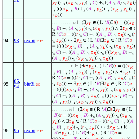
𝑦
)) -
(
𝑥
·
𝑦
)) ·
𝐶
) +
((
𝐴
·
𝐵
) ·
𝑧
))
𝐿
s
𝑅
s
𝐿
s
s
s
s
𝑅
-
((((
𝑥
·
𝐵
) +
(
𝐴
·
𝑦
)) -
(
𝑥
·
𝑦
)) ·
s
𝑅
s
s
s
𝐿
s
𝑅
s
𝐿
s
𝑧
)))
𝑅
⊢
(∃
𝑦
∈ ( L ‘
𝐵
)∃
𝑡
(
𝑡
= (((
𝑥
. . . . . . . . . . . 12
𝐿
𝑅
·
𝐵
) +
(
𝐴
·
𝑦
)) -
(
𝑥
·
𝑦
)) ∧ ∃
𝑧
∈ (
s
s
s
𝐿
s
𝑅
s
𝐿
𝑅
R ‘
𝐶
)
𝑎
= (((
𝑡
·
𝐶
) +
((
𝐴
·
𝐵
) ·
𝑧
)) -
(
𝑡
s
s
s
s
𝑅
s
94
93
rexbii
·
𝑧
))) ↔ ∃
𝑦
∈ ( L ‘
𝐵
)∃
𝑧
∈ ( R ‘
𝐶
)
𝑎
3112
s
𝑅
𝐿
𝑅
= ((((((
𝑥
·
𝐵
) +
(
𝐴
·
𝑦
)) -
(
𝑥
·
𝑦
))
𝑅
s
s
s
𝐿
s
𝑅
s
𝐿
·
𝐶
) +
((
𝐴
·
𝐵
) ·
𝑧
)) -
((((
𝑥
·
𝐵
) +
s
s
s
s
𝑅
s
𝑅
s
s
(
𝐴
·
𝑦
)) -
(
𝑥
·
𝑦
)) ·
𝑧
)))
s
𝐿
s
𝑅
s
𝐿
s
𝑅
⊢
(∃
𝑡
∃
𝑦
∈ ( L ‘
𝐵
)(
𝑡
= (((
𝑥
. . . . . . . . . . 11
𝐿
𝑅
·
𝐵
) +
(
𝐴
·
𝑦
)) -
(
𝑥
·
𝑦
)) ∧ ∃
𝑧
∈ (
s
s
s
𝐿
s
𝑅
s
𝐿
𝑅
R ‘
𝐶
)
𝑎
= (((
𝑡
·
𝐶
) +
((
𝐴
·
𝐵
) ·
𝑧
)) -
(
𝑡
s
s
s
s
𝑅
s
85
,
95
bitr3i
·
𝑧
))) ↔ ∃
𝑦
∈ ( L ‘
𝐵
)∃
𝑧
∈ ( R ‘
𝐶
)
𝑎
280
s
𝑅
𝐿
𝑅
94
= ((((((
𝑥
·
𝐵
) +
(
𝐴
·
𝑦
)) -
(
𝑥
·
𝑦
))
𝑅
s
s
s
𝐿
s
𝑅
s
𝐿
·
𝐶
) +
((
𝐴
·
𝐵
) ·
𝑧
)) -
((((
𝑥
·
𝐵
) +
s
s
s
s
𝑅
s
𝑅
s
s
(
𝐴
·
𝑦
)) -
(
𝑥
·
𝑦
)) ·
𝑧
)))
s
𝐿
s
𝑅
s
𝐿
s
𝑅
⊢
(∃
𝑥
∈ ( R ‘
𝐴
)∃
𝑡
∃
𝑦
∈ ( L
. . . . . . . . . 10
𝑅
𝐿
‘
𝐵
)(
𝑡
= (((
𝑥
·
𝐵
) +
(
𝐴
·
𝑦
)) -
(
𝑥
·
𝑅
s
s
s
𝐿
s
𝑅
s
𝑦
)) ∧ ∃
𝑧
∈ ( R ‘
𝐶
)
𝑎
= (((
𝑡
·
𝐶
) +
((
𝐴
𝐿
𝑅
s
s
·
𝐵
) ·
𝑧
)) -
(
𝑡
·
𝑧
))) ↔ ∃
𝑥
∈ ( R
s
s
𝑅
s
s
𝑅
𝑅
96
95
rexbii
3112
‘
𝐴
)∃
𝑦
∈ ( L ‘
𝐵
)∃
𝑧
∈ ( R ‘
𝐶
)
𝑎
=
𝐿
𝑅