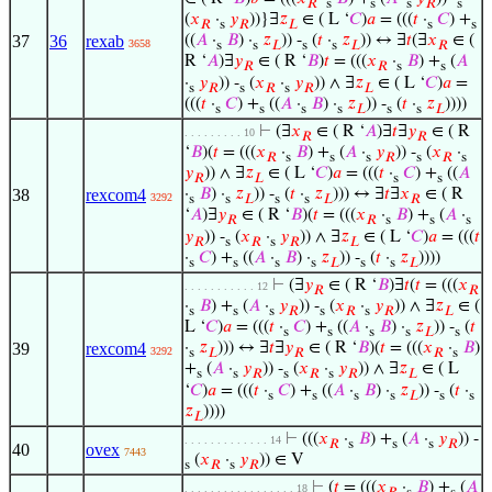
𝑅
s
s
s
𝑅
s
(
𝑥
·
𝑦
))}∃
𝑧
∈ ( L ‘
𝐶
)
𝑎
= (((
𝑡
·
𝐶
) +
𝑅
s
𝑅
𝐿
s
s
37
36
rexab
((
𝐴
·
𝐵
) ·
𝑧
)) -
(
𝑡
·
𝑧
)) ↔ ∃
𝑡
(∃
𝑥
∈ (
3658
s
s
𝐿
s
s
𝐿
𝑅
R ‘
𝐴
)∃
𝑦
∈ ( R ‘
𝐵
)
𝑡
= (((
𝑥
·
𝐵
) +
(
𝐴
𝑅
𝑅
s
s
·
𝑦
)) -
(
𝑥
·
𝑦
)) ∧ ∃
𝑧
∈ ( L ‘
𝐶
)
𝑎
=
s
𝑅
s
𝑅
s
𝑅
𝐿
(((
𝑡
·
𝐶
) +
((
𝐴
·
𝐵
) ·
𝑧
)) -
(
𝑡
·
𝑧
))))
s
s
s
s
𝐿
s
s
𝐿
⊢
(∃
𝑥
∈ ( R ‘
𝐴
)∃
𝑡
∃
𝑦
∈ ( R
. . . . . . . . . 10
𝑅
𝑅
‘
𝐵
)(
𝑡
= (((
𝑥
·
𝐵
) +
(
𝐴
·
𝑦
)) -
(
𝑥
·
𝑅
s
s
s
𝑅
s
𝑅
s
𝑦
)) ∧ ∃
𝑧
∈ ( L ‘
𝐶
)
𝑎
= (((
𝑡
·
𝐶
) +
((
𝐴
𝑅
𝐿
s
s
38
rexcom4
·
𝐵
) ·
𝑧
)) -
(
𝑡
·
𝑧
))) ↔ ∃
𝑡
∃
𝑥
∈ ( R
3292
s
s
𝐿
s
s
𝐿
𝑅
‘
𝐴
)∃
𝑦
∈ ( R ‘
𝐵
)(
𝑡
= (((
𝑥
·
𝐵
) +
(
𝐴
·
𝑅
𝑅
s
s
s
𝑦
)) -
(
𝑥
·
𝑦
)) ∧ ∃
𝑧
∈ ( L ‘
𝐶
)
𝑎
= (((
𝑡
𝑅
s
𝑅
s
𝑅
𝐿
·
𝐶
) +
((
𝐴
·
𝐵
) ·
𝑧
)) -
(
𝑡
·
𝑧
))))
s
s
s
s
𝐿
s
s
𝐿
⊢
(∃
𝑦
∈ ( R ‘
𝐵
)∃
𝑡
(
𝑡
= (((
𝑥
. . . . . . . . . . . 12
𝑅
𝑅
·
𝐵
) +
(
𝐴
·
𝑦
)) -
(
𝑥
·
𝑦
)) ∧ ∃
𝑧
∈ (
s
s
s
𝑅
s
𝑅
s
𝑅
𝐿
L ‘
𝐶
)
𝑎
= (((
𝑡
·
𝐶
) +
((
𝐴
·
𝐵
) ·
𝑧
)) -
(
𝑡
s
s
s
s
𝐿
s
39
rexcom4
·
𝑧
))) ↔ ∃
𝑡
∃
𝑦
∈ ( R ‘
𝐵
)(
𝑡
= (((
𝑥
·
𝐵
)
3292
s
𝐿
𝑅
𝑅
s
+
(
𝐴
·
𝑦
)) -
(
𝑥
·
𝑦
)) ∧ ∃
𝑧
∈ ( L
s
s
𝑅
s
𝑅
s
𝑅
𝐿
‘
𝐶
)
𝑎
= (((
𝑡
·
𝐶
) +
((
𝐴
·
𝐵
) ·
𝑧
)) -
(
𝑡
·
s
s
s
s
𝐿
s
s
𝑧
))))
𝐿
⊢
(((
𝑥
·
𝐵
) +
(
𝐴
·
𝑦
)) -
. . . . . . . . . . . . . 14
𝑅
s
s
s
𝑅
40
ovex
7443
(
𝑥
·
𝑦
)) ∈ V
s
𝑅
s
𝑅
⊢
(
𝑡
= (((
𝑥
·
𝐵
) +
(
𝐴
. . . . . . . . . . . . . . . . . 18