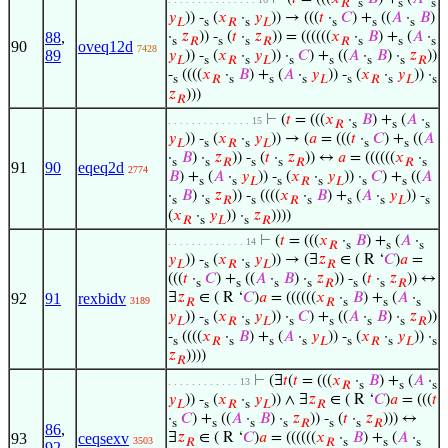
𝑅
s
s
s
𝑦
)) -
(
𝑥
·
𝑦
)) → (((
𝑡
·
𝐶
) +
((
𝐴
·
𝐵
)
𝐿
s
𝑅
s
𝐿
s
s
s
88
,
·
𝑧
)) -
(
𝑡
·
𝑧
)) = ((((((
𝑥
·
𝐵
) +
(
𝐴
·
s
𝑅
s
s
𝑅
𝑅
s
s
s
90
oveq12d
7428
89
𝑦
)) -
(
𝑥
·
𝑦
)) ·
𝐶
) +
((
𝐴
·
𝐵
) ·
𝑧
))
𝐿
s
𝑅
s
𝐿
s
s
s
s
𝑅
-
((((
𝑥
·
𝐵
) +
(
𝐴
·
𝑦
)) -
(
𝑥
·
𝑦
)) ·
s
𝑅
s
s
s
𝐿
s
𝑅
s
𝐿
s
𝑧
)))
𝑅
⊢
(
𝑡
= (((
𝑥
·
𝐵
) +
(
𝐴
·
. . . . . . . . . . . . . . 15
𝑅
s
s
s
𝑦
)) -
(
𝑥
·
𝑦
)) → (
𝑎
= (((
𝑡
·
𝐶
) +
((
𝐴
𝐿
s
𝑅
s
𝐿
s
s
·
𝐵
) ·
𝑧
)) -
(
𝑡
·
𝑧
)) ↔
𝑎
= ((((((
𝑥
·
s
s
𝑅
s
s
𝑅
𝑅
s
91
90
eqeq2d
2774
𝐵
) +
(
𝐴
·
𝑦
)) -
(
𝑥
·
𝑦
)) ·
𝐶
) +
((
𝐴
s
s
𝐿
s
𝑅
s
𝐿
s
s
·
𝐵
) ·
𝑧
)) -
((((
𝑥
·
𝐵
) +
(
𝐴
·
𝑦
)) -
s
s
𝑅
s
𝑅
s
s
s
𝐿
s
(
𝑥
·
𝑦
)) ·
𝑧
))))
𝑅
s
𝐿
s
𝑅
⊢
(
𝑡
= (((
𝑥
·
𝐵
) +
(
𝐴
·
. . . . . . . . . . . . . 14
𝑅
s
s
s
𝑦
)) -
(
𝑥
·
𝑦
)) → (∃
𝑧
∈ ( R ‘
𝐶
)
𝑎
=
𝐿
s
𝑅
s
𝐿
𝑅
(((
𝑡
·
𝐶
) +
((
𝐴
·
𝐵
) ·
𝑧
)) -
(
𝑡
·
𝑧
)) ↔
s
s
s
s
𝑅
s
s
𝑅
92
91
rexbidv
∃
𝑧
∈ ( R ‘
𝐶
)
𝑎
= ((((((
𝑥
·
𝐵
) +
(
𝐴
·
3189
𝑅
𝑅
s
s
s
𝑦
)) -
(
𝑥
·
𝑦
)) ·
𝐶
) +
((
𝐴
·
𝐵
) ·
𝑧
))
𝐿
s
𝑅
s
𝐿
s
s
s
s
𝑅
-
((((
𝑥
·
𝐵
) +
(
𝐴
·
𝑦
)) -
(
𝑥
·
𝑦
)) ·
s
𝑅
s
s
s
𝐿
s
𝑅
s
𝐿
s
𝑧
))))
𝑅
⊢
(∃
𝑡
(
𝑡
= (((
𝑥
·
𝐵
) +
(
𝐴
·
. . . . . . . . . . . . 13
𝑅
s
s
s
𝑦
)) -
(
𝑥
·
𝑦
)) ∧ ∃
𝑧
∈ ( R ‘
𝐶
)
𝑎
= (((
𝑡
𝐿
s
𝑅
s
𝐿
𝑅
·
𝐶
) +
((
𝐴
·
𝐵
) ·
𝑧
)) -
(
𝑡
·
𝑧
))) ↔
s
s
s
s
𝑅
s
s
𝑅
86
,
93
ceqsexv
∃
𝑧
∈ ( R ‘
𝐶
)
𝑎
= ((((((
𝑥
·
𝐵
) +
(
𝐴
·
3503
𝑅
𝑅
s
s
s
92