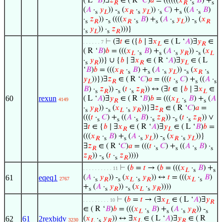
( L ‘
𝐵
)∃
𝑧
∈ ( R ‘
𝐶
)
𝑎
= ((((((
𝑥
·
𝐵
) +
𝑅
𝑅
s
s
(
𝐴
·
𝑦
)) -
(
𝑥
·
𝑦
)) ·
𝐶
) +
((
𝐴
·
𝐵
)
s
𝐿
s
𝑅
s
𝐿
s
s
s
·
𝑧
)) -
((((
𝑥
·
𝐵
) +
(
𝐴
·
𝑦
)) -
(
𝑥
s
𝑅
s
𝑅
s
s
s
𝐿
s
𝑅
·
𝑦
)) ·
𝑧
)))}
s
𝐿
s
𝑅
⊢
(∃
𝑡
∈ ({
𝑏
∣ ∃
𝑥
∈ ( L ‘
𝐴
)∃
𝑦
∈
. . . . . . 7
𝐿
𝑅
( R ‘
𝐵
)
𝑏
= (((
𝑥
·
𝐵
) +
(
𝐴
·
𝑦
)) -
(
𝑥
𝐿
s
s
s
𝑅
s
𝐿
·
𝑦
))} ∪ {
𝑏
∣ ∃
𝑥
∈ ( R ‘
𝐴
)∃
𝑦
∈ ( L
s
𝑅
𝑅
𝐿
‘
𝐵
)
𝑏
= (((
𝑥
·
𝐵
) +
(
𝐴
·
𝑦
)) -
(
𝑥
·
𝑅
s
s
s
𝐿
s
𝑅
s
𝑦
))})∃
𝑧
∈ ( R ‘
𝐶
)
𝑎
= (((
𝑡
·
𝐶
) +
((
𝐴
·
𝐿
𝑅
s
s
s
𝐵
) ·
𝑧
)) -
(
𝑡
·
𝑧
)) ↔ (∃
𝑡
∈ {
𝑏
∣ ∃
𝑥
∈
s
𝑅
s
s
𝑅
𝐿
60
rexun
( L ‘
𝐴
)∃
𝑦
∈ ( R ‘
𝐵
)
𝑏
= (((
𝑥
·
𝐵
) +
(
𝐴
4149
𝑅
𝐿
s
s
·
𝑦
)) -
(
𝑥
·
𝑦
))}∃
𝑧
∈ ( R ‘
𝐶
)
𝑎
=
s
𝑅
s
𝐿
s
𝑅
𝑅
(((
𝑡
·
𝐶
) +
((
𝐴
·
𝐵
) ·
𝑧
)) -
(
𝑡
·
𝑧
)) ∨
s
s
s
s
𝑅
s
s
𝑅
∃
𝑡
∈ {
𝑏
∣ ∃
𝑥
∈ ( R ‘
𝐴
)∃
𝑦
∈ ( L ‘
𝐵
)
𝑏
=
𝑅
𝐿
(((
𝑥
·
𝐵
) +
(
𝐴
·
𝑦
)) -
(
𝑥
·
𝑦
))}
𝑅
s
s
s
𝐿
s
𝑅
s
𝐿
∃
𝑧
∈ ( R ‘
𝐶
)
𝑎
= (((
𝑡
·
𝐶
) +
((
𝐴
·
𝐵
) ·
𝑅
s
s
s
s
𝑧
)) -
(
𝑡
·
𝑧
))))
𝑅
s
s
𝑅
⊢
(
𝑏
=
𝑡
→ (
𝑏
= (((
𝑥
·
𝐵
) +
. . . . . . . . . . 11
𝐿
s
s
61
eqeq1
(
𝐴
·
𝑦
)) -
(
𝑥
·
𝑦
)) ↔
𝑡
= (((
𝑥
·
𝐵
)
2767
s
𝑅
s
𝐿
s
𝑅
𝐿
s
+
(
𝐴
·
𝑦
)) -
(
𝑥
·
𝑦
))))
s
s
𝑅
s
𝐿
s
𝑅
⊢
(
𝑏
=
𝑡
→ (∃
𝑥
∈ ( L ‘
𝐴
)∃
𝑦
. . . . . . . . . 10
𝐿
𝑅
∈ ( R ‘
𝐵
)
𝑏
= (((
𝑥
·
𝐵
) +
(
𝐴
·
𝑦
)) -
𝐿
s
s
s
𝑅
s
62
61
2rexbidv
(
𝑥
·
𝑦
)) ↔ ∃
𝑥
∈ ( L ‘
𝐴
)∃
𝑦
∈ ( R
3230
𝐿
s
𝑅
𝐿
𝑅