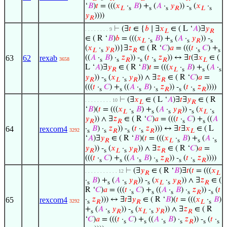
‘
𝐵
)
𝑡
= (((
𝑥
·
𝐵
) +
(
𝐴
·
𝑦
)) -
(
𝑥
·
𝐿
s
s
s
𝑅
s
𝐿
s
𝑦
))))
𝑅
⊢
(∃
𝑡
∈ {
𝑏
∣ ∃
𝑥
∈ ( L ‘
𝐴
)∃
𝑦
. . . . . . . . 9
𝐿
𝑅
∈ ( R ‘
𝐵
)
𝑏
= (((
𝑥
·
𝐵
) +
(
𝐴
·
𝑦
)) -
𝐿
s
s
s
𝑅
s
(
𝑥
·
𝑦
))}∃
𝑧
∈ ( R ‘
𝐶
)
𝑎
= (((
𝑡
·
𝐶
) +
𝐿
s
𝑅
𝑅
s
s
63
62
rexab
((
𝐴
·
𝐵
) ·
𝑧
)) -
(
𝑡
·
𝑧
)) ↔ ∃
𝑡
(∃
𝑥
∈ (
3658
s
s
𝑅
s
s
𝑅
𝐿
L ‘
𝐴
)∃
𝑦
∈ ( R ‘
𝐵
)
𝑡
= (((
𝑥
·
𝐵
) +
(
𝐴
·
𝑅
𝐿
s
s
s
𝑦
)) -
(
𝑥
·
𝑦
)) ∧ ∃
𝑧
∈ ( R ‘
𝐶
)
𝑎
=
𝑅
s
𝐿
s
𝑅
𝑅
(((
𝑡
·
𝐶
) +
((
𝐴
·
𝐵
) ·
𝑧
)) -
(
𝑡
·
𝑧
))))
s
s
s
s
𝑅
s
s
𝑅
⊢
(∃
𝑥
∈ ( L ‘
𝐴
)∃
𝑡
∃
𝑦
∈ ( R
. . . . . . . . . 10
𝐿
𝑅
‘
𝐵
)(
𝑡
= (((
𝑥
·
𝐵
) +
(
𝐴
·
𝑦
)) -
(
𝑥
·
𝐿
s
s
s
𝑅
s
𝐿
s
𝑦
)) ∧ ∃
𝑧
∈ ( R ‘
𝐶
)
𝑎
= (((
𝑡
·
𝐶
) +
((
𝐴
𝑅
𝑅
s
s
64
rexcom4
·
𝐵
) ·
𝑧
)) -
(
𝑡
·
𝑧
))) ↔ ∃
𝑡
∃
𝑥
∈ ( L
3292
s
s
𝑅
s
s
𝑅
𝐿
‘
𝐴
)∃
𝑦
∈ ( R ‘
𝐵
)(
𝑡
= (((
𝑥
·
𝐵
) +
(
𝐴
·
𝑅
𝐿
s
s
s
𝑦
)) -
(
𝑥
·
𝑦
)) ∧ ∃
𝑧
∈ ( R ‘
𝐶
)
𝑎
=
𝑅
s
𝐿
s
𝑅
𝑅
(((
𝑡
·
𝐶
) +
((
𝐴
·
𝐵
) ·
𝑧
)) -
(
𝑡
·
𝑧
))))
s
s
s
s
𝑅
s
s
𝑅
⊢
(∃
𝑦
∈ ( R ‘
𝐵
)∃
𝑡
(
𝑡
= (((
𝑥
. . . . . . . . . . . 12
𝑅
𝐿
·
𝐵
) +
(
𝐴
·
𝑦
)) -
(
𝑥
·
𝑦
)) ∧ ∃
𝑧
∈ (
s
s
s
𝑅
s
𝐿
s
𝑅
𝑅
R ‘
𝐶
)
𝑎
= (((
𝑡
·
𝐶
) +
((
𝐴
·
𝐵
) ·
𝑧
)) -
(
𝑡
s
s
s
s
𝑅
s
65
rexcom4
·
𝑧
))) ↔ ∃
𝑡
∃
𝑦
∈ ( R ‘
𝐵
)(
𝑡
= (((
𝑥
·
𝐵
)
3292
s
𝑅
𝑅
𝐿
s
+
(
𝐴
·
𝑦
)) -
(
𝑥
·
𝑦
)) ∧ ∃
𝑧
∈ ( R
s
s
𝑅
s
𝐿
s
𝑅
𝑅
‘
𝐶
)
𝑎
= (((
𝑡
·
𝐶
) +
((
𝐴
·
𝐵
) ·
𝑧
)) -
(
𝑡
·
s
s
s
s
𝑅
s
s