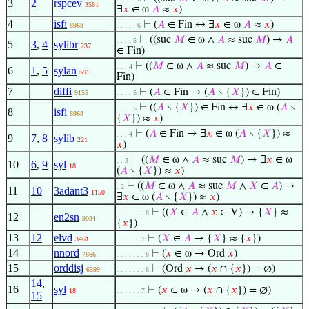
3
2
rspcev
3581
∃
𝑥
∈ ω
𝐴
≈
𝑥
)
4
isfi
⊢
(
𝐴
∈ Fin ↔ ∃
𝑥
∈ ω
𝐴
≈
𝑥
)
8968
. . . . . 6
⊢
((suc
𝑀
∈ ω ∧
𝐴
≈ suc
𝑀
) →
𝐴
. . . . 5
5
3
,
4
sylibr
237
∈ Fin)
⊢
((
𝑀
∈ ω ∧
𝐴
≈ suc
𝑀
) →
𝐴
∈
. . . 4
6
1
,
5
sylan
591
Fin)
7
diffi
⊢
(
𝐴
∈ Fin → (
𝐴
∖ {
𝑋
}) ∈ Fin)
9155
. . . . 5
⊢
((
𝐴
∖ {
𝑋
}) ∈ Fin ↔ ∃
𝑥
∈ ω (
𝐴
∖
. . . . 5
8
isfi
8968
{
𝑋
}) ≈
𝑥
)
⊢
(
𝐴
∈ Fin → ∃
𝑥
∈ ω (
𝐴
∖ {
𝑋
}) ≈
. . . 4
9
7
,
8
sylib
221
𝑥
)
⊢
((
𝑀
∈ ω ∧
𝐴
≈ suc
𝑀
) → ∃
𝑥
∈ ω
. . 3
10
6
,
9
syl
18
(
𝐴
∖ {
𝑋
}) ≈
𝑥
)
⊢
((
𝑀
∈ ω ∧
𝐴
≈ suc
𝑀
∧
𝑋
∈
𝐴
) →
. 2
11
10
3adant3
1150
∃
𝑥
∈ ω (
𝐴
∖ {
𝑋
}) ≈
𝑥
)
⊢
((
𝑋
∈
𝐴
∧
𝑥
∈ V) → {
𝑋
} ≈
. . . . . . . 8
12
en2sn
9034
{
𝑥
})
13
12
elvd
⊢
(
𝑋
∈
𝐴
→ {
𝑋
} ≈ {
𝑥
})
3461
. . . . . . 7
14
nnord
⊢
(
𝑥
∈ ω → Ord
𝑥
)
7866
. . . . . . . 8
15
orddisj
⊢
(Ord
𝑥
→ (
𝑥
∩ {
𝑥
}) = ∅)
6399
. . . . . . . 8
14
,
16
syl
⊢
(
𝑥
∈ ω → (
𝑥
∩ {
𝑥
}) = ∅)
18
. . . . . . 7
15