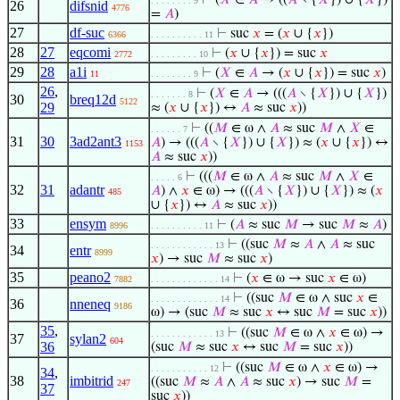
⊢
(
𝑋
∈
𝐴
→ ((
𝐴
∖ {
𝑋
}) ∪ {
𝑋
})
. . . . . . . . 9
26
difsnid
4776
=
𝐴
)
27
df-suc
⊢
suc
𝑥
= (
𝑥
∪ {
𝑥
})
6366
. . . . . . . . . . 11
28
27
eqcomi
⊢
(
𝑥
∪ {
𝑥
}) = suc
𝑥
2772
. . . . . . . . . 10
29
28
a1i
⊢
(
𝑋
∈
𝐴
→ (
𝑥
∪ {
𝑥
}) = suc
𝑥
)
11
. . . . . . . . 9
26
,
⊢
(
𝑋
∈
𝐴
→ (((
𝐴
∖ {
𝑋
}) ∪ {
𝑋
})
. . . . . . . 8
30
breq12d
5122
29
≈ (
𝑥
∪ {
𝑥
}) ↔
𝐴
≈ suc
𝑥
))
⊢
((
𝑀
∈ ω ∧
𝐴
≈ suc
𝑀
∧
𝑋
∈
. . . . . . 7
31
30
3ad2ant3
𝐴
) → (((
𝐴
∖ {
𝑋
}) ∪ {
𝑋
}) ≈ (
𝑥
∪ {
𝑥
}) ↔
1153
𝐴
≈ suc
𝑥
))
⊢
(((
𝑀
∈ ω ∧
𝐴
≈ suc
𝑀
∧
𝑋
∈
. . . . . 6
32
31
adantr
𝐴
) ∧
𝑥
∈ ω) → (((
𝐴
∖ {
𝑋
}) ∪ {
𝑋
}) ≈ (
𝑥
485
∪ {
𝑥
}) ↔
𝐴
≈ suc
𝑥
))
33
ensym
⊢
(
𝐴
≈ suc
𝑀
→ suc
𝑀
≈
𝐴
)
8996
. . . . . . . . . . 11
⊢
((suc
𝑀
≈
𝐴
∧
𝐴
≈ suc
. . . . . . . . . . . . 13
34
entr
8999
𝑥
) → suc
𝑀
≈ suc
𝑥
)
35
peano2
⊢
(
𝑥
∈ ω → suc
𝑥
∈ ω)
7882
. . . . . . . . . . . . . 14
⊢
((suc
𝑀
∈ ω ∧ suc
𝑥
∈
. . . . . . . . . . . . . 14
36
nneneq
9186
ω) → (suc
𝑀
≈ suc
𝑥
↔ suc
𝑀
= suc
𝑥
))
35
,
⊢
((suc
𝑀
∈ ω ∧
𝑥
∈ ω) →
. . . . . . . . . . . . 13
37
sylan2
604
36
(suc
𝑀
≈ suc
𝑥
↔ suc
𝑀
= suc
𝑥
))
⊢
((suc
𝑀
∈ ω ∧
𝑥
∈ ω) →
. . . . . . . . . . . 12
34
,
38
imbitrid
((suc
𝑀
≈
𝐴
∧
𝐴
≈ suc
𝑥
) → suc
𝑀
=
247
37
suc
𝑥
))