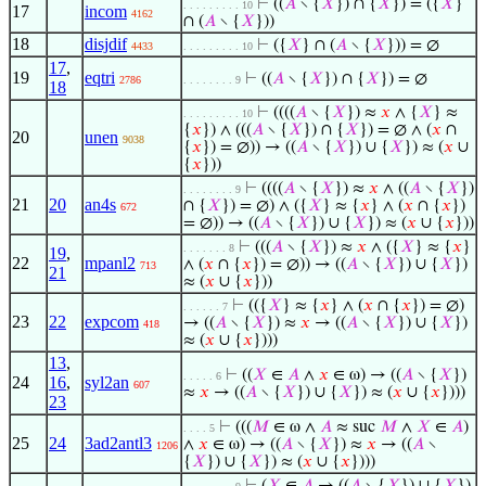
⊢
((
𝐴
∖ {
𝑋
}) ∩ {
𝑋
}) = ({
𝑋
}
. . . . . . . . . 10
17
incom
4162
∩ (
𝐴
∖ {
𝑋
}))
18
disjdif
⊢
({
𝑋
} ∩ (
𝐴
∖ {
𝑋
})) = ∅
4433
. . . . . . . . . 10
17
,
19
eqtri
⊢
((
𝐴
∖ {
𝑋
}) ∩ {
𝑋
}) = ∅
2786
. . . . . . . . 9
18
⊢
((((
𝐴
∖ {
𝑋
}) ≈
𝑥
∧ {
𝑋
} ≈
. . . . . . . . . 10
{
𝑥
}) ∧ (((
𝐴
∖ {
𝑋
}) ∩ {
𝑋
}) = ∅ ∧ (
𝑥
∩
20
unen
9038
{
𝑥
}) = ∅)) → ((
𝐴
∖ {
𝑋
}) ∪ {
𝑋
}) ≈ (
𝑥
∪
{
𝑥
}))
⊢
((((
𝐴
∖ {
𝑋
}) ≈
𝑥
∧ ((
𝐴
∖ {
𝑋
})
. . . . . . . . 9
21
20
an4s
∩ {
𝑋
}) = ∅) ∧ ({
𝑋
} ≈ {
𝑥
} ∧ (
𝑥
∩ {
𝑥
})
672
= ∅)) → ((
𝐴
∖ {
𝑋
}) ∪ {
𝑋
}) ≈ (
𝑥
∪ {
𝑥
}))
⊢
(((
𝐴
∖ {
𝑋
}) ≈
𝑥
∧ ({
𝑋
} ≈ {
𝑥
}
. . . . . . . 8
19
,
22
mpanl2
∧ (
𝑥
∩ {
𝑥
}) = ∅)) → ((
𝐴
∖ {
𝑋
}) ∪ {
𝑋
})
713
21
≈ (
𝑥
∪ {
𝑥
}))
⊢
(({
𝑋
} ≈ {
𝑥
} ∧ (
𝑥
∩ {
𝑥
}) = ∅)
. . . . . . 7
23
22
expcom
→ ((
𝐴
∖ {
𝑋
}) ≈
𝑥
→ ((
𝐴
∖ {
𝑋
}) ∪ {
𝑋
})
418
≈ (
𝑥
∪ {
𝑥
})))
13
,
⊢
((
𝑋
∈
𝐴
∧
𝑥
∈ ω) → ((
𝐴
∖ {
𝑋
})
. . . . . 6
24
16
,
syl2an
607
≈
𝑥
→ ((
𝐴
∖ {
𝑋
}) ∪ {
𝑋
}) ≈ (
𝑥
∪ {
𝑥
})))
23
⊢
(((
𝑀
∈ ω ∧
𝐴
≈ suc
𝑀
∧
𝑋
∈
𝐴
)
. . . . 5
25
24
3ad2antl3
∧
𝑥
∈ ω) → ((
𝐴
∖ {
𝑋
}) ≈
𝑥
→ ((
𝐴
∖
1206
{
𝑋
}) ∪ {
𝑋
}) ≈ (
𝑥
∪ {
𝑥
})))