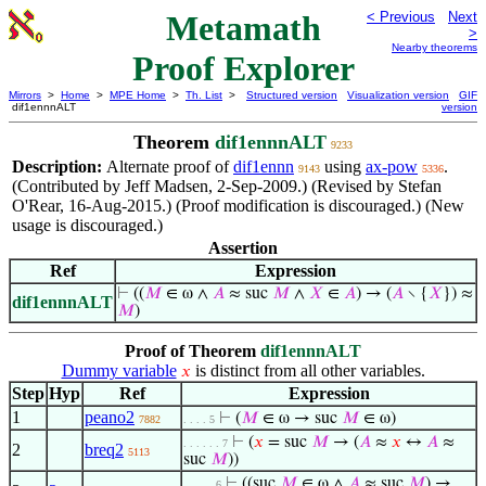
Metamath
< Previous
Next
>
Nearby theorems
Proof Explorer
Mirrors
>
Home
>
MPE Home
>
Th. List
>
Structured version
Visualization version
GIF
dif1ennnALT
version
Theorem
dif1ennnALT
9233
Description:
Alternate proof of
dif1ennn
using
ax-pow
.
9143
5336
(Contributed by Jeff Madsen, 2-Sep-2009.) (Revised by Stefan
O'Rear, 16-Aug-2015.) (Proof modification is discouraged.) (New
usage is discouraged.)
Assertion
Ref
Expression
⊢
((
𝑀
∈ ω ∧
𝐴
≈ suc
𝑀
∧
𝑋
∈
𝐴
) → (
𝐴
∖ {
𝑋
}) ≈
dif1ennnALT
𝑀
)
Proof of Theorem
dif1ennnALT
Dummy variable
is distinct from all other variables.
𝑥
Step
Hyp
Ref
Expression
1
peano2
⊢
(
𝑀
∈ ω → suc
𝑀
∈ ω)
7882
. . . . 5
⊢
(
𝑥
= suc
𝑀
→ (
𝐴
≈
𝑥
↔
𝐴
≈
. . . . . . 7
2
breq2
5113
suc
𝑀
))
⊢
((suc
𝑀
∈ ω ∧
𝐴
≈ suc
𝑀
) →
. . . . . 6