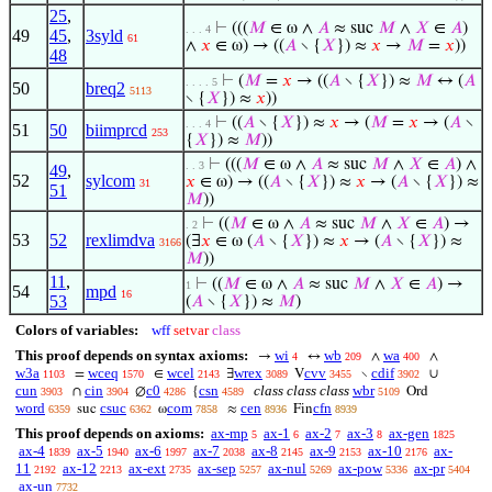
25
,
⊢
(((
𝑀
∈ ω ∧
𝐴
≈ suc
𝑀
∧
𝑋
∈
𝐴
)
. . . 4
49
45
,
3syld
61
∧
𝑥
∈ ω) → ((
𝐴
∖ {
𝑋
}) ≈
𝑥
→
𝑀
=
𝑥
))
48
⊢
(
𝑀
=
𝑥
→ ((
𝐴
∖ {
𝑋
}) ≈
𝑀
↔ (
𝐴
. . . . 5
50
breq2
5113
∖ {
𝑋
}) ≈
𝑥
))
⊢
((
𝐴
∖ {
𝑋
}) ≈
𝑥
→ (
𝑀
=
𝑥
→ (
𝐴
∖
. . . 4
51
50
biimprcd
253
{
𝑋
}) ≈
𝑀
))
⊢
(((
𝑀
∈ ω ∧
𝐴
≈ suc
𝑀
∧
𝑋
∈
𝐴
) ∧
. . 3
49
,
52
sylcom
𝑥
∈ ω) → ((
𝐴
∖ {
𝑋
}) ≈
𝑥
→ (
𝐴
∖ {
𝑋
}) ≈
31
51
𝑀
))
⊢
((
𝑀
∈ ω ∧
𝐴
≈ suc
𝑀
∧
𝑋
∈
𝐴
) →
. 2
53
52
rexlimdva
(∃
𝑥
∈ ω (
𝐴
∖ {
𝑋
}) ≈
𝑥
→ (
𝐴
∖ {
𝑋
}) ≈
3166
𝑀
))
11
,
⊢
((
𝑀
∈ ω ∧
𝐴
≈ suc
𝑀
∧
𝑋
∈
𝐴
) →
1
54
mpd
16
53
(
𝐴
∖ {
𝑋
}) ≈
𝑀
)
Colors of variables:
wff
setvar
class
This proof depends on syntax axioms:
wi
wb
wa
→
↔
∧
∧
4
209
400
w3a
wceq
wcel
wrex
cvv
cdif
=
∈
∃
V
∖
∪
1103
1570
2143
3089
3455
3902
cun
cin
c0
csn
class class class
wbr
∩
∅
{
Ord
3903
3904
4286
4589
5109
word
csuc
com
cen
cfn
suc
ω
≈
Fin
6359
6362
7858
8936
8939
This proof depends on axioms:
ax-mp
ax-1
ax-2
ax-3
ax-gen
5
6
7
8
1825
ax-4
ax-5
ax-6
ax-7
ax-8
ax-9
ax-10
ax-
1839
1940
1997
2038
2145
2153
2176
11
ax-12
ax-ext
ax-sep
ax-nul
ax-pow
ax-pr
2192
2213
2735
5257
5269
5336
5404
ax-un
7732