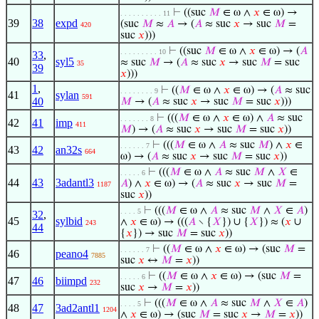
⊢
((suc
𝑀
∈ ω ∧
𝑥
∈ ω) →
. . . . . . . . . . 11
39
38
expd
(suc
𝑀
≈
𝐴
→ (
𝐴
≈ suc
𝑥
→ suc
𝑀
=
420
suc
𝑥
)))
⊢
((suc
𝑀
∈ ω ∧
𝑥
∈ ω) → (
𝐴
. . . . . . . . . 10
33
,
40
syl5
≈ suc
𝑀
→ (
𝐴
≈ suc
𝑥
→ suc
𝑀
= suc
35
39
𝑥
)))
1
,
⊢
((
𝑀
∈ ω ∧
𝑥
∈ ω) → (
𝐴
≈ suc
. . . . . . . . 9
41
sylan
591
40
𝑀
→ (
𝐴
≈ suc
𝑥
→ suc
𝑀
= suc
𝑥
)))
⊢
(((
𝑀
∈ ω ∧
𝑥
∈ ω) ∧
𝐴
≈ suc
. . . . . . . 8
42
41
imp
411
𝑀
) → (
𝐴
≈ suc
𝑥
→ suc
𝑀
= suc
𝑥
))
⊢
(((
𝑀
∈ ω ∧
𝐴
≈ suc
𝑀
) ∧
𝑥
∈
. . . . . . 7
43
42
an32s
664
ω) → (
𝐴
≈ suc
𝑥
→ suc
𝑀
= suc
𝑥
))
⊢
(((
𝑀
∈ ω ∧
𝐴
≈ suc
𝑀
∧
𝑋
∈
. . . . . 6
44
43
3adantl3
𝐴
) ∧
𝑥
∈ ω) → (
𝐴
≈ suc
𝑥
→ suc
𝑀
=
1187
suc
𝑥
))
⊢
(((
𝑀
∈ ω ∧
𝐴
≈ suc
𝑀
∧
𝑋
∈
𝐴
)
. . . . 5
32
,
45
sylbid
∧
𝑥
∈ ω) → (((
𝐴
∖ {
𝑋
}) ∪ {
𝑋
}) ≈ (
𝑥
∪
243
44
{
𝑥
}) → suc
𝑀
= suc
𝑥
))
⊢
((
𝑀
∈ ω ∧
𝑥
∈ ω) → (suc
𝑀
=
. . . . . . 7
46
peano4
7885
suc
𝑥
↔
𝑀
=
𝑥
))
⊢
((
𝑀
∈ ω ∧
𝑥
∈ ω) → (suc
𝑀
=
. . . . . 6
47
46
biimpd
232
suc
𝑥
→
𝑀
=
𝑥
))
⊢
(((
𝑀
∈ ω ∧
𝐴
≈ suc
𝑀
∧
𝑋
∈
𝐴
)
. . . . 5
48
47
3ad2antl1
1204
∧
𝑥
∈ ω) → (suc
𝑀
= suc
𝑥
→
𝑀
=
𝑥
))