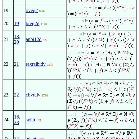
. . . . . . . . . 10
19
oveq2
6087
. . . . . . . . 9
20
19
breq2d
4140
. . . . . . . 8
18
,
21
anbi12d
477
20
. . . . . . 7
22
21
rexralbidv
2576
. . . . . 6
23
22
cbvralv
2786
. . . . 5
16
,
24
sylib
122
23
. . . 4
25
24
adantr