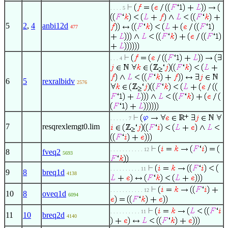
. . . . 5
5
2
,
4
anbi12d
477
. . . 4
6
5
rexralbidv
2576
. . . . . . 7
7
resqrexlemgt0.lim
. . . . . . . . . . . 12
8
fveq2
5693
. . . . . . . . . . 11
9
8
breq1d
4138
. . . . . . . . . . . 12
10
8
oveq1d
6094
. . . . . . . . . . 11
11
10
breq2d
4140