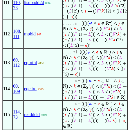
111
110
,
ltsubadd2d
8865
73
. . . . . . . 8
108
,
112
mpbid
147
111
. . . . . . 7
60
,
113
eqbrtrd
4150
112
. . . . . . . 8
60
,
114
eqeltrd
2315
109
. . . . . . . 8
114
,
115
readdcld
8349
73