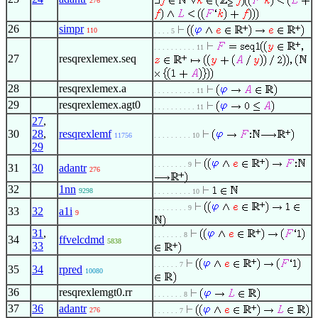
276
26
simpr
110
. . . . 5
. . . . . . . . . . 11
27
resqrexlemex.seq
28
resqrexlemex.a
. . . . . . . . . . 11
29
resqrexlemex.agt0
. . . . . . . . . . 11
27
,
30
28
,
resqrexlemf
11756
. . . . . . . . . 10
29
. . . . . . . . 9
31
30
adantr
276
32
1nn
9298
. . . . . . . . . 10
. . . . . . . . 9
33
32
a1i
9
31
,
. . . . . . . 8
34
ffvelcdmd
5838
33
. . . . . . 7
35
34
rpred
10080
36
resqrexlemgt0.rr
. . . . . . . 8
37
36
adantr
276
. . . . . . 7