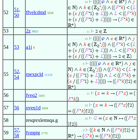
. . . . . . . . . 10
51
,
52
ffvelcdmd
5838
50
53
2z
9655
. . . . . . . . . . 11
. . . . . . . . . 10
54
53
a1i
9
. . . . . . . . 9
52
,
55
rpexpcld
11118
54
. . . . . . . . . . 11
56
fveq2
5693
. . . . . . . . . 10
57
56
oveq1d
6094
. . . . . . . . . 10
58
resqrexlemsqa.g
57
,
. . . . . . . . 9
59
fvmptg
5778
58