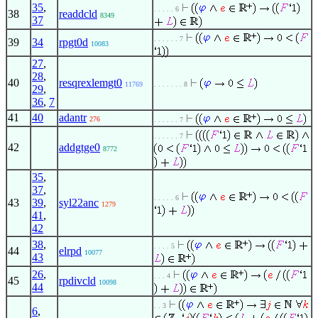
35
,
. . . . . 6
38
readdcld
8349
37
. . . . . . 7
39
34
rpgt0d
10083
27
,
28
,
40
resqrexlemgt0
11769
. . . . . . . 8
29
,
36
,
7
41
40
adantr
276
. . . . . . 7
. . . . . . 7
42
addgtge0
8772
35
,
37
,
. . . . . 6
43
39
,
syl22anc
1279
41
,
42
38
,
. . . . 5
44
elrpd
10077
43
26
,
. . . 4
45
rpdivcld
10098
44
. . 3
6
,