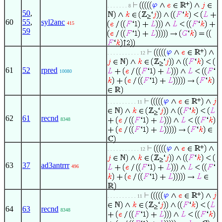
. . . . . . . 8
50
,
60
55
,
syl2anc
415
59
. . . . . . . . . . . 12
61
52
rpred
10080
. . . . . . . . . . 11
62
61
recnd
8348
. . . . . . . . . . . 12
63
37
ad3antrrr
496
. . . . . . . . . . 11
64
63
recnd
8348