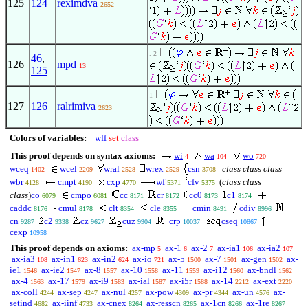
125
124
reximdva
2652
. 2
46
,
126
mpd
13
125
1
127
126
ralrimiva
2623
Colors of variables:
wff
set
class
This proof depends on syntax axioms:
wi
wa
wo
4
104
720
wceq
wcel
wral
wrex
csn
class class class
1402
2209
2528
2529
3708
wbr
cmpt
cxp
wf
cfv
(
class class
4128
4190
4770
5371
5375
class
)
co
cmpo
cc
cr
cc0
c1
6079
6081
8171
8172
8173
8174
caddc
cmul
clt
cle
cmin
cdiv
8176
8178
8354
8355
8491
8996
cn
c2
cz
cuz
crp
cseq
9287
9338
9627
9904
10037
10867
cexp
10958
This proof depends on axioms:
ax-mp
ax-1
ax-2
ax-ia1
ax-ia2
5
6
7
106
107
ax-ia3
ax-in1
ax-in2
ax-io
ax-5
ax-7
ax-gen
ax-
108
623
624
721
1500
1501
1502
ie1
ax-ie2
ax-8
ax-10
ax-11
ax-i12
ax-bndl
1546
1547
1557
1558
1559
1560
1562
ax-4
ax-17
ax-i9
ax-ial
ax-i5r
ax-14
ax-ext
1563
1579
1583
1587
1588
2212
2220
ax-coll
ax-sep
ax-nul
ax-pow
ax-pr
ax-un
ax-
4244
4247
4257
4309
4344
4576
setind
ax-iinf
ax-cnex
ax-resscn
ax-1cn
ax-1re
4682
4733
8264
8265
8266
8267