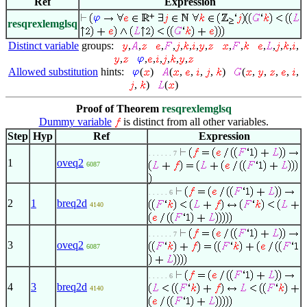
Ref
Expression
resqrexlemglsq
Distinct variable
groups:
,
,
,
,
,
,
,
,
,
,
,
,
,
,
,
,
,
,
,
,
,
,
Allowed substitution
hints:
(
)
(
,
,
,
,
)
(
,
,
,
,
,
,
)
(
)
Proof of Theorem
resqrexlemglsq
Dummy variable
is distinct from all other variables.
Step
Hyp
Ref
Expression
. . . . . . 7
1
oveq2
6087
. . . . . 6
2
1
breq2d
4140
. . . . . . 7
3
oveq2
6087
. . . . . 6
4
3
breq2d
4140