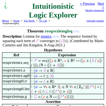
Intuitionistic
< Previous
Next
>
Nearby theorems
Logic Explorer
Mirrors
>
Home
>
ILE Home
>
Th. List
>
Unicode version
resqrexlemglsq
Theorem
resqrexlemglsq
11771
Description:
Lemma for
resqrex
. The sequence formed by
11775
squaring each term of
converges to
. (Contributed by Mario
Carneiro and Jim Kingdon, 8-Aug-2021.)
Hypotheses
Ref
Expression
resqrexlemex.seq
resqrexlemex.a
resqrexlemex.agt0
resqrexlemgt0.rr
resqrexlemgt0.lim
resqrexlemsqa.g
Assertion