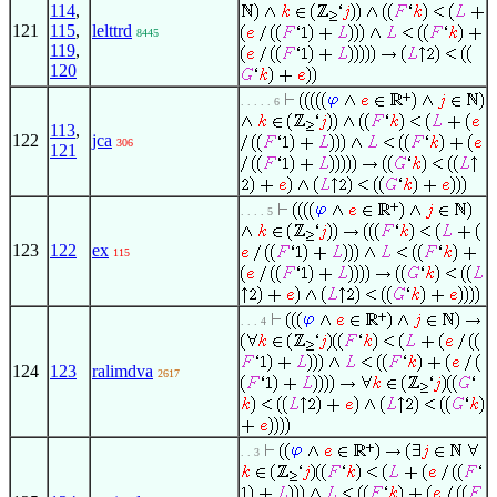
114
,
121
115
,
lelttrd
8445
119
,
120
. . . . . 6
113
,
122
jca
306
121
. . . . 5
123
122
ex
115
. . . 4
124
123
ralimdva
2617
. . 3