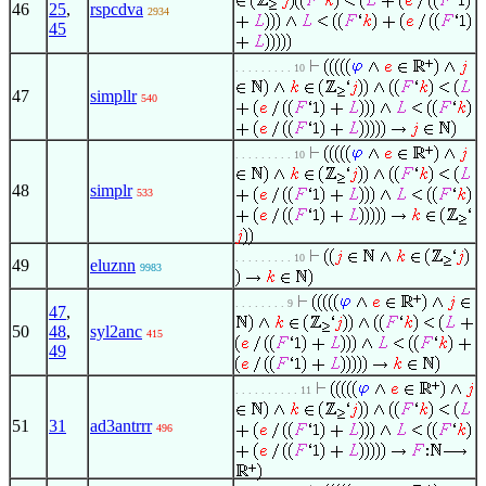
46
25
,
rspcdva
2934
45
. . . . . . . . . 10
47
simpllr
540
. . . . . . . . . 10
48
simplr
533
. . . . . . . . . 10
49
eluznn
9983
. . . . . . . . 9
47
,
50
48
,
syl2anc
415
49
. . . . . . . . . . 11
51
31
ad3antrrr
496