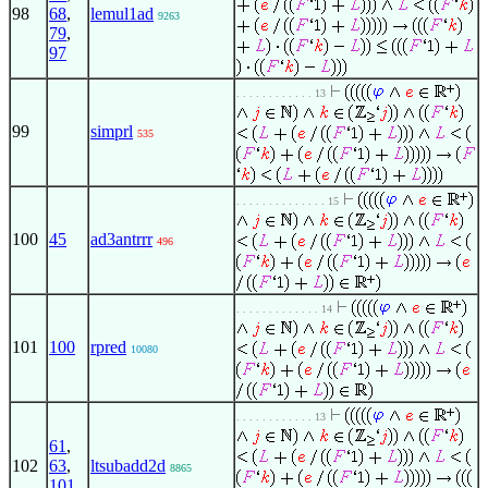
98
68
,
lemul1ad
9263
79
,
97
. . . . . . . . . . . . 13
99
simprl
535
. . . . . . . . . . . . . . 15
100
45
ad3antrrr
496
. . . . . . . . . . . . . 14
101
100
rpred
10080
. . . . . . . . . . . . 13
61
,
102
63
,
ltsubadd2d
8865
101