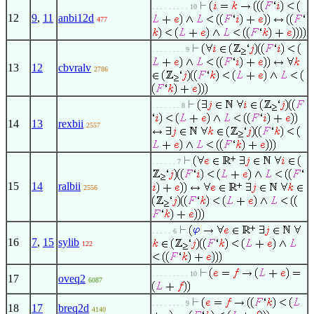
. . . . . . . . . 10
12
9
,
11
anbi12d
477
. . . . . . . . 9
13
12
cbvralv
2786
. . . . . . . 8
14
13
rexbii
2557
. . . . . . 7
15
14
ralbii
2556
. . . . . 6
16
7
,
15
sylib
122
. . . . . . . . . 10
17
oveq2
6087
. . . . . . . . 9
18
17
breq2d
4140