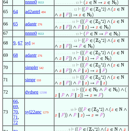
64
nnnn0
9553
. . . . . . . . . . . . 13
. . . . . . . . . . . 12
65
64
ad2antrl
494
. . . . . . . . . . 11
66
65
adantr
276
67
nnnn0
9553
. . . . . . . . . . . . 13
. . . . . . . . . . . 12
68
9
,
67
syl
14
. . . . . . . . . . 11
69
68
adantr
276
. . . . . . . . . . 11
70
simplrr
542
. . . . . . . . . . 11
71
simpr
110
. . . . . . . . . . 11
72
dvdseq
12598
66
,
69
,
. . . . . . . . . 10
73
70
,
syl22anc
1279
71
,
72
. . . . . . . . 9