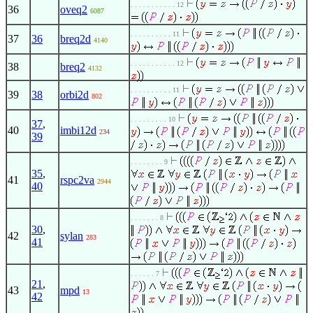
. . . . . . . . . . . 12
36
oveq2
6087
. . . . . . . . . . 11
37
36
breq2d
4140
. . . . . . . . . . . 12
38
breq2
4132
. . . . . . . . . . 11
39
38
orbi2d
802
. . . . . . . . . 10
37
,
40
imbi12d
234
39
. . . . . . . . 9
35
,
41
rspc2va
2944
40
. . . . . . . 8
30
,
42
sylan
283
41
. . . . . . 7
21
,
43
mpd
13
42