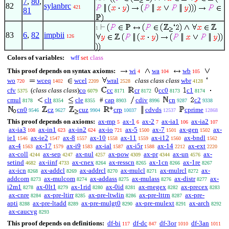
7
,
80
,
82
sylanbrc
421
81
1
83
6
,
82
impbii
126
Colors of variables:
wff
set
class
This proof depends on syntax axioms:
wi
wa
wb
4
104
105
wo
wceq
wcel
wral
class class class
wbr
720
1402
2209
2528
4128
cfv
(
class class class
)
co
cc
cr
cc0
c1
5375
6079
8171
8172
8173
8174
cmul
clt
cle
#
cap
cdiv
cn
c2
8178
8354
8355
8903
8996
9287
9338
cn0
cz
cuz
crp
cdvds
cprime
9546
9627
9904
10037
12537
12868
This proof depends on axioms:
ax-mp
ax-1
ax-2
ax-ia1
ax-ia2
5
6
7
106
107
ax-ia3
ax-in1
ax-in2
ax-io
ax-5
ax-7
ax-gen
ax-
108
623
624
721
1500
1501
1502
ie1
ax-ie2
ax-8
ax-10
ax-11
ax-i12
ax-bndl
1546
1547
1557
1558
1559
1560
1562
ax-4
ax-17
ax-i9
ax-ial
ax-i5r
ax-14
ax-ext
1563
1579
1583
1587
1588
2212
2220
ax-coll
ax-sep
ax-nul
ax-pow
ax-pr
ax-un
ax-
4244
4247
4257
4309
4344
4576
setind
ax-iinf
ax-cnex
ax-resscn
ax-1cn
ax-1re
4682
4733
8264
8265
8266
8267
ax-icn
ax-addcl
ax-addrcl
ax-mulcl
ax-mulrcl
ax-
8268
8269
8270
8271
8272
addcom
ax-mulcom
ax-addass
ax-mulass
ax-distr
ax-
8273
8274
8275
8276
8277
i2m1
ax-0lt1
ax-1rid
ax-0id
ax-rnegex
ax-precex
8278
8279
8280
8281
8282
8283
ax-cnre
ax-pre-ltirr
ax-pre-ltwlin
ax-pre-lttrn
ax-pre-
8284
8285
8286
8287
apti
ax-pre-ltadd
ax-pre-mulgt0
ax-pre-mulext
ax-arch
8288
8289
8290
8291
8292
ax-caucvg
8293
This proof depends on definitions:
df-bi
df-dc
df-3or
df-3an
117
847
1010
1011