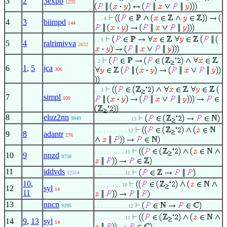
3
2
3expb
1235
. . . 4
4
3
biimpd
144
. . 3
5
4
ralrimivva
2632
. 2
6
1
,
5
jca
306
. . 3
7
simpl
109
8
eluz2nn
9949
. . . . . . . . . . . . 13
. . . . . . . . . . . 12
9
8
adantr
276
. . . . . . . . . . 11
10
9
nnzd
9750
11
iddvds
12554
. . . . . . . . . . 11
10
,
. . . . . . . . . 10
12
syl
14
11
13
nncn
9295
. . . . . . . . . . . 12
. . . . . . . . . . 11
14
9
,
13
syl
14