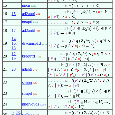
15
nncn
9295
. . . . . . . . . . . 12
. . . . . . . . . . 11
16
15
ad2antrl
494
17
nnap0
#
9316
. . . . . . . . . . . 12
. . . . . . . . . . 11
18
17
ad2antrl
494
#
14
,
. . . . . . . . . 10
19
16
,
divcanap1d
9115
18
12
,
. . . . . . . . 9
20
breqtrrd
4156
19
. . . . . . . 8
21
20
adantr
276
. . . . . . . . . . . 12
22
simprr
537
. . . . . . . . . . . . 13
23
simprl
535
. . . . . . . . . . . . 13
24
nndivdvds
12546
9
,
23
,
. . . . . . . . . . . 12
25
syl2anc