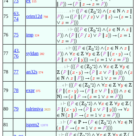
74
73
ex
115
. . . . . . . 8
63
,
75
orim12d
798
74
. . . . . . 7
76
75
imp
124
. . . . . 6
43
,
77
syldan
282
76
. . . . 5
78
77
an32s
574
. . . 4
79
78
expr
375
. . 3
80
79
ralrimiva
2623
. . 3
81
isprm2
12878
. 2