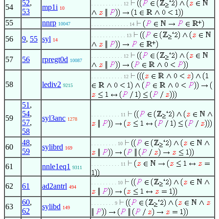
52
,
. . . . . . . . . . . 12
54
mp1i
10
53
55
nnrp
10047
. . . . . . . . . . . . . 14
. . . . . . . . . . . . 13
56
9
,
55
syl
14
. . . . . . . . . . . 12
57
56
rpregt0d
10087
. . . . . . . . . . . 12
58
lediv2
9215
51
,
54
,
. . . . . . . . . . 11
59
syl3anc
1278
57
,
58
48
,
. . . . . . . . . 10
60
sylibrd
169
59
. . . . . . . . . . 11
61
nnle1eq1
9311
. . . . . . . . . 10
62
61
ad2antrl
494
60
,
. . . . . . . . 9
63
sylibd
149
62