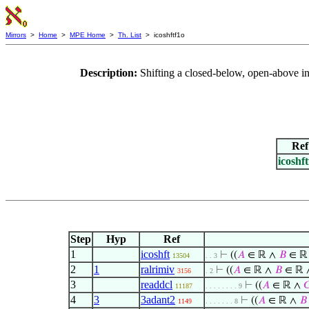
Mirrors
>
Home
>
MPE Home
>
Th. List
> icoshftf1o
Description:
Shifting a closed-below, open-above i
Ref
icoshft
Step
Hyp
Ref
1
icoshft
⊢
((
𝐴
∈ ℝ ∧
𝐵
∈ ℝ
13504
. . 3
2
1
ralrimiv
⊢
((
𝐴
∈ ℝ ∧
𝐵
∈ ℝ
3156
. 2
3
readdcl
⊢
((
𝐴
∈ ℝ ∧

11187
. . . . . . . . 9
4
3
3adant2
⊢
((
𝐴
∈ ℝ ∧
𝐵
1149
. . . . . . . 8