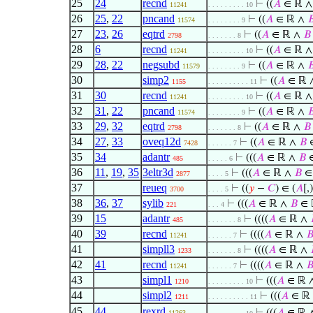
25
24
recnd
⊢
((
𝐴
∈ ℝ 
11241
. . . . . . . . . 10
26
25
,
22
pncand
⊢
((
𝐴
∈ ℝ ∧

11574
. . . . . . . . 9
27
23
,
26
eqtrd
⊢
((
𝐴
∈ ℝ ∧
𝐵
2798
. . . . . . . 8
28
6
recnd
⊢
((
𝐴
∈ ℝ 
11241
. . . . . . . . . 10
29
28
,
22
negsubd
⊢
((
𝐴
∈ ℝ ∧

11579
. . . . . . . . 9
30
simp2
⊢
((
𝐴
∈ ℝ 
1155
. . . . . . . . . . 11
31
30
recnd
⊢
((
𝐴
∈ ℝ 
11241
. . . . . . . . . 10
32
31
,
22
pncand
⊢
((
𝐴
∈ ℝ ∧

11574
. . . . . . . . 9
33
29
,
32
eqtrd
⊢
((
𝐴
∈ ℝ ∧
𝐵
2798
. . . . . . . 8
34
27
,
33
oveq12d
⊢
((
𝐴
∈ ℝ ∧
𝐵
7428
. . . . . . 7
35
34
adantr
⊢
(((
𝐴
∈ ℝ ∧
𝐵
∈
485
. . . . . 6
36
11
,
19
,
35
3eltr3d
⊢
(((
𝐴
∈ ℝ ∧
𝐵
∈
2877
. . . . 5
37
reueq
⊢
((
𝑦
−
𝐶
) ∈ (
𝐴
[,)
3700
. . . . 5
38
36
,
37
sylib
⊢
(((
𝐴
∈ ℝ ∧
𝐵
∈ 
221
. . . 4
39
15
adantr
⊢
((((
𝐴
∈ ℝ ∧
485
. . . . . . . 8
40
39
recnd
⊢
((((
𝐴
∈ ℝ ∧

11241
. . . . . . 7
41
simpll3
⊢
((((
𝐴
∈ ℝ ∧
1233
. . . . . . . 8
42
41
recnd
⊢
((((
𝐴
∈ ℝ ∧

11241
. . . . . . 7
43
simpl1
⊢
(((
𝐴
∈ ℝ 
1210
. . . . . . . . . 10
44
simpl2
⊢
(((
𝐴
∈ ℝ
1211
. . . . . . . . . . 11
45
44
rexrd
11263