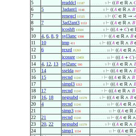
5
readdcl
⊢
((
𝐵
∈ ℝ ∧

11187
. . . . . . . . 9
6
5
3adant1
⊢
((
𝐴
∈ ℝ ∧
𝐵
1148
. . . . . . . 8
7
renegcl
⊢
(
𝐶
∈ ℝ → -
11525
. . . . . . . . 9
8
7
3ad2ant3
⊢
((
𝐴
∈ ℝ ∧
𝐵
1153
. . . . . . . 8
9
icoshft
⊢
(((
𝐴
+
𝐶
) ∈ 
13504
. . . . . . . 8
10
4
,
6
,
8
,
9
syl3anc
⊢
((
𝐴
∈ ℝ ∧
𝐵
1398
. . . . . . 7
11
10
imp
⊢
(((
𝐴
∈ ℝ ∧
𝐵
∈
411
. . . . . 6
12
6
rexrd
⊢
((
𝐴
∈ ℝ 
11263
. . . . . . . . . 10
13
icossre
⊢
(((
𝐴
+
𝐶
)
13459
. . . . . . . . . 10
14
4
,
12
,
13
syl2anc
⊢
((
𝐴
∈ ℝ ∧

595
. . . . . . . . 9
15
14
sselda
⊢
(((
𝐴
∈ ℝ ∧

3937
. . . . . . . 8
16
15
recnd
⊢
(((
𝐴
∈ ℝ ∧
𝐵
11241
. . . . . . 7
17
simpl3
⊢
(((
𝐴
∈ ℝ ∧

1212
. . . . . . . 8
18
17
recnd
⊢
(((
𝐴
∈ ℝ ∧
𝐵
11241
. . . . . . 7
19
16
,
18
negsubd
⊢
(((
𝐴
∈ ℝ ∧
𝐵
∈
11579
. . . . . 6
20
4
recnd
⊢
((
𝐴
∈ ℝ 
11241
. . . . . . . . . 10
21
simp3
⊢
((
𝐴
∈ ℝ 
1156
. . . . . . . . . . 11
22
21
recnd
⊢
((
𝐴
∈ ℝ 
11241
. . . . . . . . . 10
23
20
,
22
negsubd
⊢
((
𝐴
∈ ℝ ∧

11579
. . . . . . . . 9
24
simp1
⊢
((
𝐴
∈ ℝ 
1154
. . . . . . . . . . 11