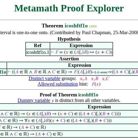
Metamath Proof Explorer
Theorem
icoshftf1o
13505
nterval is one-to-one onto. (Contributed by Paul Chapman, 25-Mar-2008
Hypothesis
Ref
Expression
icoshftf1o.1
⊢
𝐹
= (
𝑥
∈ (
𝐴
[,)
𝐵
) ↦ (
𝑥
+
𝐶
))
Assertion
Expression
f1o
⊢
((
𝐴
∈ ℝ ∧
𝐵
∈ ℝ ∧
𝐶
∈ ℝ) →
𝐹
:(
𝐴
[,)
𝐵
)–
-
→((
𝐴
+
𝐶
)[,)(

1-1
onto
Distinct variable
groups:
𝑥
,
𝐴
𝑥
,
𝐵
𝑥
,
𝐶
Allowed substitution
hint:
𝐹
(
𝑥
)
Proof of Theorem
icoshftf1o
Dummy variable
is distinct from all other variables.
𝑦
Expression
 ∧
𝐶
∈ ℝ) → (
𝑥
∈ (
𝐴
[,)
𝐵
) → (
𝑥
+
𝐶
) ∈ ((
𝐴
+
𝐶
)[,)(
𝐵
+
𝐶
))))
 ∧
𝐶
∈ ℝ) → ∀
𝑥
∈ (
𝐴
[,)
𝐵
)(
𝑥
+
𝐶
) ∈ ((
𝐴
+
𝐶
)[,)(
𝐵
+
𝐶
)))

∈ ℝ) → (
𝐴
+
𝐶
) ∈ ℝ)
∈ ℝ ∧
𝐶
∈ ℝ) → (
𝐴
+
𝐶
) ∈ ℝ)