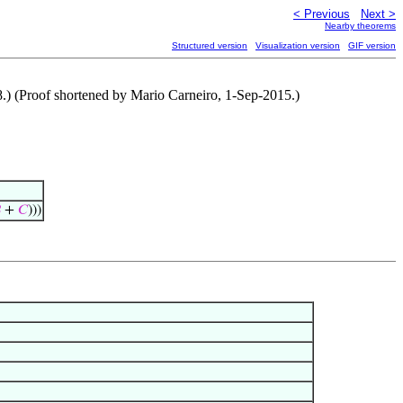
< Previous
Next >
Nearby theorems
Structured version
Visualization version
GIF version
.) (Proof shortened by Mario Carneiro, 1-Sep-2015.)

+
𝐶
)))