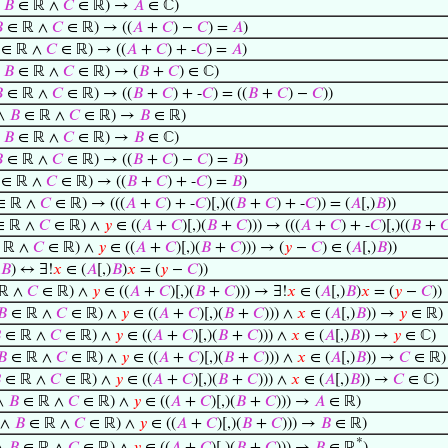
∧
𝐵
∈ ℝ ∧
𝐶
∈ ℝ) →
𝐴
∈ ℂ)

∈ ℝ ∧
𝐶
∈ ℝ) → ((
𝐴
+
𝐶
) −
𝐶
) =
𝐴
)
∈ ℝ ∧
𝐶
∈ ℝ) → ((
𝐴
+
𝐶
) + -
𝐶
) =
𝐴
)
∧
𝐵
∈ ℝ ∧
𝐶
∈ ℝ) → (
𝐵
+
𝐶
) ∈ ℂ)

∈ ℝ ∧
𝐶
∈ ℝ) → ((
𝐵
+
𝐶
) + -
𝐶
) = ((
𝐵
+
𝐶
) −
𝐶
))
∧
𝐵
∈ ℝ ∧
𝐶
∈ ℝ) →
𝐵
∈ ℝ)
∧
𝐵
∈ ℝ ∧
𝐶
∈ ℝ) →
𝐵
∈ ℂ)

∈ ℝ ∧
𝐶
∈ ℝ) → ((
𝐵
+
𝐶
) −
𝐶
) =
𝐵
)
∈ ℝ ∧
𝐶
∈ ℝ) → ((
𝐵
+
𝐶
) + -
𝐶
) =
𝐵
)
∈ ℝ ∧
𝐶
∈ ℝ) → (((
𝐴
+
𝐶
) + -
𝐶
)[,)((
𝐵
+
𝐶
) + -
𝐶
)) = (
𝐴
[,)
𝐵
))
 ℝ ∧
𝐶
∈ ℝ) ∧
𝑦
∈ ((
𝐴
+
𝐶
)[,)(
𝐵
+
𝐶
))) → (((
𝐴
+
𝐶
) + -
𝐶
)[,)((
𝐵
+

 ℝ ∧
𝐶
∈ ℝ) ∧
𝑦
∈ ((
𝐴
+
𝐶
)[,)(
𝐵
+
𝐶
))) → (
𝑦
−
𝐶
) ∈ (
𝐴
[,)
𝐵
))
𝐵
) ↔ ∃!
𝑥
∈ (
𝐴
[,)
𝐵
)
𝑥
= (
𝑦
−
𝐶
))
ℝ ∧
𝐶
∈ ℝ) ∧
𝑦
∈ ((
𝐴
+
𝐶
)[,)(
𝐵
+
𝐶
))) → ∃!
𝑥
∈ (
𝐴
[,)
𝐵
)
𝑥
= (
𝑦
−
𝐶
))
𝐵
∈ ℝ ∧
𝐶
∈ ℝ) ∧
𝑦
∈ ((
𝐴
+
𝐶
)[,)(
𝐵
+
𝐶
))) ∧
𝑥
∈ (
𝐴
[,)
𝐵
)) →
𝑦
∈ ℝ)

∈ ℝ ∧
𝐶
∈ ℝ) ∧
𝑦
∈ ((
𝐴
+
𝐶
)[,)(
𝐵
+
𝐶
))) ∧
𝑥
∈ (
𝐴
[,)
𝐵
)) →
𝑦
∈ ℂ)
𝐵
∈ ℝ ∧
𝐶
∈ ℝ) ∧
𝑦
∈ ((
𝐴
+
𝐶
)[,)(
𝐵
+
𝐶
))) ∧
𝑥
∈ (
𝐴
[,)
𝐵
)) →
𝐶
∈ ℝ)

∈ ℝ ∧
𝐶
∈ ℝ) ∧
𝑦
∈ ((
𝐴
+
𝐶
)[,)(
𝐵
+
𝐶
))) ∧
𝑥
∈ (
𝐴
[,)
𝐵
)) →
𝐶
∈ ℂ)
∧
𝐵
∈ ℝ ∧
𝐶
∈ ℝ) ∧
𝑦
∈ ((
𝐴
+
𝐶
)[,)(
𝐵
+
𝐶
))) →
𝐴
∈ ℝ)
 ∧
𝐵
∈ ℝ ∧
𝐶
∈ ℝ) ∧
𝑦
∈ ((
𝐴
+
𝐶
)[,)(
𝐵
+
𝐶
))) →
𝐵
∈ ℝ)
*