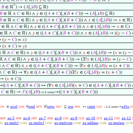
∧
𝐵
∈ ℝ ∧
𝐶
∈ ℝ) ∧
𝑦
∈ ((
𝐴
+
𝐶
)[,)(
𝐵
+
𝐶
))) →
𝐵
∈ ℝ
)
*
∧
𝐵
∈ ℝ
) → (
𝐴
[,)
𝐵
) ⊆ ℝ)
𝐵
∈ ℝ ∧
𝐶
∈ ℝ) ∧
𝑦
∈ ((
𝐴
+
𝐶
)[,)(
𝐵
+
𝐶
))) → (
𝐴
[,)
𝐵
) ⊆ ℝ)
𝐵
∈ ℝ ∧
𝐶
∈ ℝ) ∧
𝑦
∈ ((
𝐴
+
𝐶
)[,)(
𝐵
+
𝐶
))) ∧
𝑥
∈ (
𝐴
[,)
𝐵
)) →
𝑥
∈ ℝ)

∈ ℝ ∧
𝐶
∈ ℝ) ∧
𝑦
∈ ((
𝐴
+
𝐶
)[,)(
𝐵
+
𝐶
))) ∧
𝑥
∈ (
𝐴
[,)
𝐵
)) →
𝑥
∈ ℂ)
∈ ℝ ∧
𝐶
∈ ℝ) ∧
𝑦
∈ ((
𝐴
+
𝐶
)[,)(
𝐵
+
𝐶
))) ∧
𝑥
∈ (
𝐴
[,)
𝐵
)) → ((
𝑦
−
𝐶
)
 (
𝑦
−
𝐶
) =
𝑥
)
 (
𝑥
+
𝐶
) =
𝑦
)
 ℝ ∧
𝐶
∈ ℝ) ∧
𝑦
∈ ((
𝐴
+
𝐶
)[,)(
𝐵
+
𝐶
))) ∧
𝑥
∈ (
𝐴
[,)
𝐵
)) → (
𝑥
= (
𝑦
−
ℝ ∧
𝐶
∈ ℝ) ∧
𝑦
∈ ((
𝐴
+
𝐶
)[,)(
𝐵
+
𝐶
))) → (∃!
𝑥
∈ (
𝐴
[,)
𝐵
)
𝑥
= (
𝑦
−
𝐶
)
ℝ ∧
𝐶
∈ ℝ) ∧
𝑦
∈ ((
𝐴
+
𝐶
)[,)(
𝐵
+
𝐶
))) → ∃!
𝑥
∈ (
𝐴
[,)
𝐵
)
𝑦
= (
𝑥
+
𝐶
))
 ∧
𝐶
∈ ℝ) → ∀
𝑦
∈ ((
𝐴
+
𝐶
)[,)(
𝐵
+
𝐶
))∃!
𝑥
∈ (
𝐴
[,)
𝐵
)
𝑦
= (
𝑥
+
𝐶
))
 ↦ (
𝑥
+
𝐶
))
→((
𝐴
+
𝐶
)[,)(
𝐵
+
𝐶
)) ↔ (∀
𝑥
∈ (
𝐴
[,)
𝐵
)(
𝑥
+
𝐶
) ∈ ((
𝐴
+
𝐶
)[,)(
𝐵
+
𝐶
))
∧
𝐶
∈ ℝ) →
𝐹
:(
𝐴
[,)
𝐵
)–
-
→((
𝐴
+
𝐶
)[,)(
𝐵
+
𝐶
)))
1-1
onto
wcel
wral
wreu
wss
cmpt
wf1o
∈
∀
∃!
⊆
↦
–
-
→
570
2143
3079
3367
3905
5192
1-1
onto
6
ax-5
ax-6
ax-7
ax-8
ax-9
ax-10
ax-11
ax-12
1839
1940
1997
2038
2145
2153
2176
2192
ax-mulcl
ax-mulrcl
ax-mulcom
ax-addass
ax-mulass
65
11166
11167
11168
11169
11170