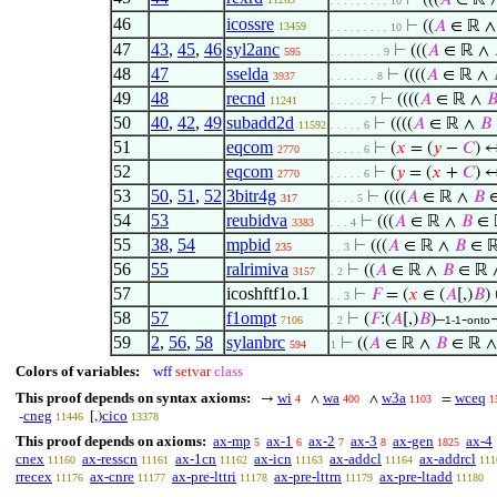
⊢
(((
𝐴
∈ ℝ 
. . . . . . . . . 10
46
icossre
⊢
((
𝐴
∈ ℝ 
13459
. . . . . . . . . 10
47
43
,
45
,
46
syl2anc
⊢
(((
𝐴
∈ ℝ ∧
595
. . . . . . . . 9
48
47
sselda
⊢
((((
𝐴
∈ ℝ ∧
3937
. . . . . . . 8
49
48
recnd
⊢
((((
𝐴
∈ ℝ ∧

11241
. . . . . . 7
50
40
,
42
,
49
subadd2d
⊢
((((
𝐴
∈ ℝ ∧
𝐵
11592
. . . . . 6
51
eqcom
⊢
(
𝑥
= (
𝑦
−
𝐶
) ↔
2770
. . . . . 6
52
eqcom
⊢
(
𝑦
= (
𝑥
+
𝐶
) ↔
2770
. . . . . 6
53
50
,
51
,
52
3bitr4g
⊢
((((
𝐴
∈ ℝ ∧
𝐵
∈
317
. . . . 5
54
53
reubidva
⊢
(((
𝐴
∈ ℝ ∧
𝐵
∈ 
3383
. . . 4
55
38
,
54
mpbid
⊢
(((
𝐴
∈ ℝ ∧
𝐵
∈ 
235
. . 3
56
55
ralrimiva
⊢
((
𝐴
∈ ℝ ∧
𝐵
∈ ℝ
3157
. 2
57
icoshftf1o.1
⊢
𝐹
= (
𝑥
∈ (
𝐴
[,)
𝐵
)
. . 3
58
57
f1ompt
⊢
(
𝐹
:(
𝐴
[,)
𝐵
)–
-
7106
. 2
1-1
onto
59
2
,
56
,
58
sylanbrc
⊢
((
𝐴
∈ ℝ ∧
𝐵
∈ ℝ 
594
1
Colors of variables:
wff
setvar
class
This proof depends on syntax axioms:
wi
wa
w3a
wceq
→
∧
∧
=
4
400
1103
1
cneg
cico
-
[,)
11446
13378
This proof depends on axioms:
ax-mp
ax-1
ax-2
ax-3
ax-gen
ax-4
5
6
7
8
1825
cnex
ax-resscn
ax-1cn
ax-icn
ax-addcl
ax-addrcl
11160
11161
11162
11163
11164
111
rrecex
ax-cnre
ax-pre-lttri
ax-pre-lttrn
ax-pre-ltadd
11176
11177
11178
11179
11180