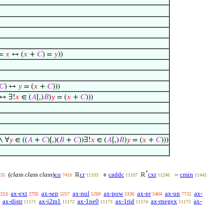
 =
𝑥
↔ (
𝑥
+
𝐶
) =
𝑦
))
𝐶
) ↔
𝑦
= (
𝑥
+
𝐶
)))
 ↔ ∃!
𝑥
∈ (
𝐴
[,)
𝐵
)
𝑦
= (
𝑥
+
𝐶
)))
 ∧ ∀
𝑦
∈ ((
𝐴
+
𝐶
)[,)(
𝐵
+
𝐶
))∃!
𝑥
∈ (
𝐴
[,)
𝐵
)
𝑦
= (
𝑥
+
𝐶
)))
*
(
class class class
)
co
cr
caddc
cxr
cmin
ℝ
+
ℝ
−
535
7410
11103
11107
11246
11445
ax-ext
ax-sep
ax-nul
ax-pow
ax-pr
ax-un
ax-
2213
2735
5257
5269
5336
5404
7732
ax-distr
ax-i2m1
ax-1ne0
ax-1rid
ax-rnegex
ax-
11171
11172
11173
11174
11175