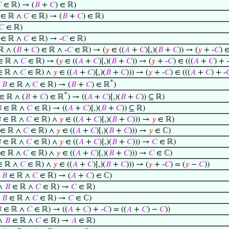

∈ ℝ) → (
𝐵
+
𝐶
) ∈ ℝ)
∈ ℝ ∧
𝐶
∈ ℝ) → (
𝐵
+
𝐶
) ∈ ℝ)
𝐶
∈ ℝ)
∈ ℝ ∧
𝐶
∈ ℝ) → -
𝐶
∈ ℝ)
ℝ ∧ (
𝐵
+
𝐶
) ∈ ℝ ∧ -
𝐶
∈ ℝ) → (
𝑦
∈ ((
𝐴
+
𝐶
)[,)(
𝐵
+
𝐶
)) → (
𝑦
+ -
𝐶
) ∈
∈ ℝ ∧
𝐶
∈ ℝ) → (
𝑦
∈ ((
𝐴
+
𝐶
)[,)(
𝐵
+
𝐶
)) → (
𝑦
+ -
𝐶
) ∈ (((
𝐴
+
𝐶
) + -
 ℝ ∧
𝐶
∈ ℝ) ∧
𝑦
∈ ((
𝐴
+
𝐶
)[,)(
𝐵
+
𝐶
))) → (
𝑦
+ -
𝐶
) ∈ (((
𝐴
+
𝐶
) + -

*
∧
𝐵
∈ ℝ ∧
𝐶
∈ ℝ) → (
𝐵
+
𝐶
) ∈ ℝ
)
*
 ∈ ℝ ∧ (
𝐵
+
𝐶
) ∈ ℝ
) → ((
𝐴
+
𝐶
)[,)(
𝐵
+
𝐶
)) ⊆ ℝ)

∈ ℝ ∧
𝐶
∈ ℝ) → ((
𝐴
+
𝐶
)[,)(
𝐵
+
𝐶
)) ⊆ ℝ)

∈ ℝ ∧
𝐶
∈ ℝ) ∧
𝑦
∈ ((
𝐴
+
𝐶
)[,)(
𝐵
+
𝐶
))) →
𝑦
∈ ℝ)
∈ ℝ ∧
𝐶
∈ ℝ) ∧
𝑦
∈ ((
𝐴
+
𝐶
)[,)(
𝐵
+
𝐶
))) →
𝑦
∈ ℂ)

∈ ℝ ∧
𝐶
∈ ℝ) ∧
𝑦
∈ ((
𝐴
+
𝐶
)[,)(
𝐵
+
𝐶
))) →
𝐶
∈ ℝ)
∈ ℝ ∧
𝐶
∈ ℝ) ∧
𝑦
∈ ((
𝐴
+
𝐶
)[,)(
𝐵
+
𝐶
))) →
𝐶
∈ ℂ)
 ℝ ∧
𝐶
∈ ℝ) ∧
𝑦
∈ ((
𝐴
+
𝐶
)[,)(
𝐵
+
𝐶
))) → (
𝑦
+ -
𝐶
) = (
𝑦
−
𝐶
))
∧
𝐵
∈ ℝ ∧
𝐶
∈ ℝ) → (
𝐴
+
𝐶
) ∈ ℂ)
∧
𝐵
∈ ℝ ∧
𝐶
∈ ℝ) →
𝐶
∈ ℝ)
∧
𝐵
∈ ℝ ∧
𝐶
∈ ℝ) →
𝐶
∈ ℂ)

∈ ℝ ∧
𝐶
∈ ℝ) → ((
𝐴
+
𝐶
) + -
𝐶
) = ((
𝐴
+
𝐶
) −
𝐶
))
∧
𝐵
∈ ℝ ∧
𝐶
∈ ℝ) →
𝐴
∈ ℝ)