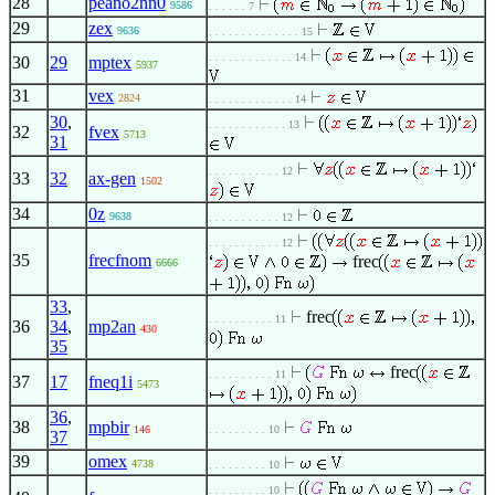
28
peano2nn0
9586
. . . . . . 7
29
zex
9636
. . . . . . . . . . . . . . 15
. . . . . . . . . . . . . 14
30
29
mptex
5937
31
vex
2824
. . . . . . . . . . . . . 14
30
,
. . . . . . . . . . . . 13
32
fvex
5713
31
. . . . . . . . . . . 12
33
32
ax-gen
1502
34
0z
9638
. . . . . . . . . . . 12
. . . . . . . . . . . 12
35
frecfnom
frec
6666
33
,
frec
. . . . . . . . . . 11
36
34
,
mp2an
430
35
frec
. . . . . . . . . . 11
37
17
fneq1i
5473
36
,
38
mpbir
146
. . . . . . . . . 10
37
39
omex
4738
. . . . . . . . . 10
. . . . . . . . . 10