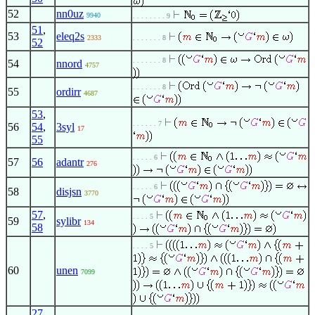
52
nn0uz
9940
. . . . . . . . 9
51
,
53
eleq2s
2333
. . . . . . . 8
52
. . . . . . . 8
54
nnord
4757
. . . . . . . 8
55
ordirr
4687
53
,
. . . . . . 7
56
54
,
3syl
17
55
. . . . . 6
57
56
adantr
276
. . . . . 6
58
disjsn
3770
57
,
. . . . 5
59
sylibr
134
58
. . . . 5
60
unen
7099
27
,