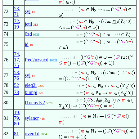
53
,
. . . . . . . 8
72
syl
14
71
72
,
. . . . . . 7
73
jctil
312
19
74
0zd
9639
. . . . . . . . . 10
. . . . . . . . . 10
75
id
19
74
,
. . . . . . . . 9
76
17
,
frec2uzsucd
10821
75
53
,
. . . . . . . 8
77
syl
14
76
78
52
eleq2i
2305
. . . . . . . . . . 11
79
78
biimpi
120
. . . . . . . . . 10
. . . . . . . . . 10
80
f1ocnvfv2
5978
19
,
. . . . . . . . 9
81
79
,
sylancr
418
80
. . . . . . . 8
82
81
oveq1d
6094