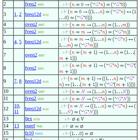
2
fveq2
5693
. . 3
. 2
3
1
,
2
breq12d
4141
4
oveq2
6087
. . 3
5
fveq2
5693
. . 3
. 2
6
4
,
5
breq12d
4141
. . 3
7
oveq2
6087
. . 3
8
fveq2
5693
. 2
9
7
,
8
breq12d
4141
10
oveq2
6087
. . 3
11
fveq2
5693
. . 3
10
,
. 2
12
breq12d
4141
11
13
0ex
4258
. . . 4
14
13
enref
7045
. . 3
15
fz10
10433
. . 3