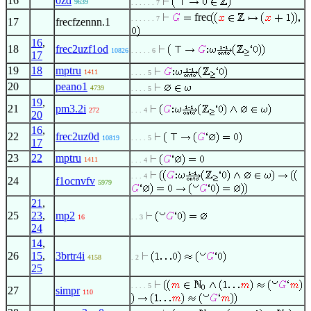
16
0zd
9639
. . . . . . 7
frec
. . . . . . 7
17
frecfzennn.1
16
,
18
frec2uzf1od
10826
. . . . . 6
17
19
18
mptru
1411
. . . . 5
20
peano1
4739
. . . . 5
19
,
21
pm3.2i
272
. . . 4
20
16
,
22
frec2uz0d
10819
. . . . 5
17
23
22
mptru
1411
. . . 4
. . . 4
24
f1ocnvfv
5979
21
,
25
23
,
mp2
16
. . 3
24
14
,
26
15
,
3brtr4i
4158
. 2
25
. . . . 5
27
simpr
110