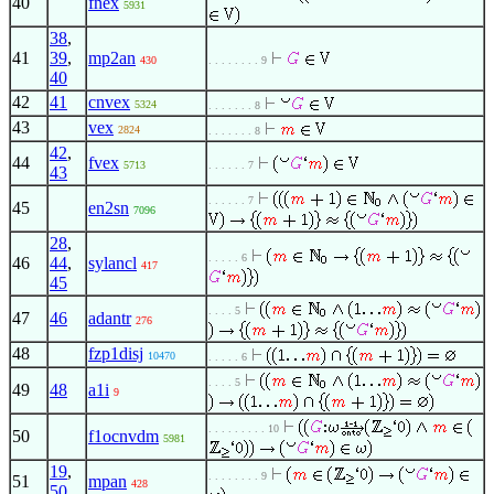
40
fnex
5931
38
,
41
39
,
mp2an
430
. . . . . . . . 9
40
42
41
cnvex
5324
. . . . . . . 8
43
vex
2824
. . . . . . . 8
42
,
44
fvex
5713
. . . . . . 7
43
. . . . . . 7
45
en2sn
7096
28
,
. . . . . 6
46
44
,
sylancl
417
45
. . . . 5
47
46
adantr
276
48
fzp1disj
10470
. . . . . 6
. . . . 5
49
48
a1i
9
. . . . . . . . . 10
50
f1ocnvdm
5981
19
,
. . . . . . . . 9
51
mpan
428
50