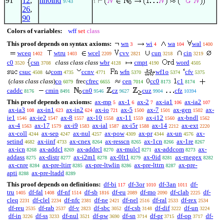
91
12
,
nn0ind
9743
1
26
,
90
Colors of variables:
wff
set
class
This proof depends on syntax axioms:
wn
wi
wa
wal
3
4
104
1400
wceq
wtru
wcel
cvv
cun
cin
1402
1403
2209
2821
3218
3219
c0
csn
class class class
wbr
cmpt
word
3520
3708
4128
4190
4505
csuc
com
ccnv
wfn
wf1o
cfv
4508
4735
4771
5370
5374
5375
(
class class class
)
co
frec
cfrec
cen
cc0
c1
6079
6655
7014
8173
8174
caddc
cmin
cn0
cz
cuz
cfz
8176
8491
9546
9627
9904
10394
This proof depends on axioms:
ax-mp
ax-1
ax-2
ax-ia1
ax-ia2
5
6
7
106
107
ax-ia3
ax-in1
ax-in2
ax-io
ax-5
ax-7
ax-gen
ax-
108
623
624
721
1500
1501
1502
ie1
ax-ie2
ax-8
ax-10
ax-11
ax-i12
ax-bndl
1546
1547
1557
1558
1559
1560
1562
ax-4
ax-17
ax-i9
ax-ial
ax-i5r
ax-14
ax-ext
1563
1579
1583
1587
1588
2212
2220
ax-coll
ax-sep
ax-nul
ax-pow
ax-pr
ax-un
ax-
4244
4247
4257
4309
4344
4576
setind
ax-iinf
ax-cnex
ax-resscn
ax-1cn
ax-1re
4682
4733
8264
8265
8266
8267
ax-icn
ax-addcl
ax-addrcl
ax-mulcl
ax-addcom
ax-
8268
8269
8270
8271
8273
addass
ax-distr
ax-i2m1
ax-0lt1
ax-0id
ax-rnegex
8275
8277
8278
8279
8281
8282
ax-cnre
ax-pre-ltirr
ax-pre-ltwlin
ax-pre-lttrn
ax-pre-
8284
8285
8286
8287
apti
ax-pre-ltadd
8288
8289
This proof depends on definitions:
df-bi
df-3or
df-3an
df-
117
1010
1011
tru
df-fal
df-nf
df-sb
df-eu
df-mo
df-clab
df-
1405
1408
1514
1816
2089
2090
2225
cleq
df-clel
df-nfc
df-ne
df-nel
df-ral
df-rex
2231
2234
2381
2421
2516
2533
2534
df-reu
df-rab
df-v
df-sbc
df-csb
df-dif
df-un
2535
2537
2823
3052
3148
3222
3224
df-in
df-ss
df-nul
df-pw
df-sn
df-pr
df-op
df-
3226
3233
3521
3690
3714
3715
3717