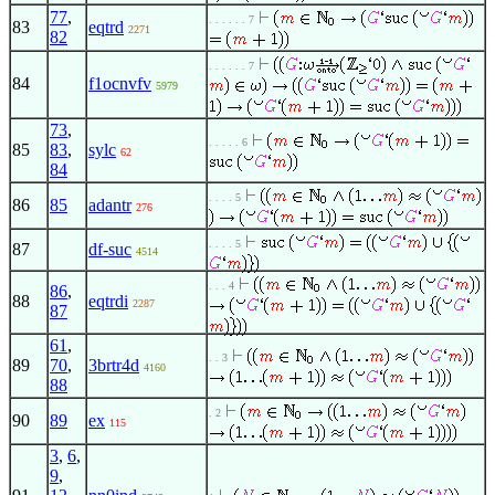
77
,
. . . . . . 7
83
eqtrd
2271
82
. . . . . . 7
84
f1ocnvfv
5979
73
,
. . . . . 6
85
83
,
sylc
62
84
. . . . 5
86
85
adantr
276
. . . . 5
87
df-suc
4514
. . . 4
86
,
88
eqtrdi
2287
87
61
,
. . 3
89
70
,
3brtr4d
4160
88
. 2
90
89
ex
115
3
,
6
,
9
,