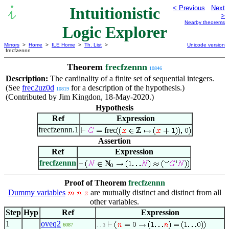
Intuitionistic
< Previous
Next
>
Nearby theorems
Logic Explorer
Mirrors
>
Home
>
ILE Home
>
Th. List
>
Unicode version
frecfzennn
Theorem
frecfzennn
10846
Description:
The cardinality of a finite set of sequential integers.
(See
frec2uz0d
for a description of the hypothesis.)
10819
(Contributed by Jim Kingdon, 18-May-2020.)
Hypothesis
Ref
Expression
frecfzennn.1
frec
Assertion
Ref
Expression
frecfzennn
Proof of Theorem
frecfzennn
Dummy variables
are mutually distinct and distinct from all
other variables.
Step
Hyp
Ref
Expression
1
oveq2
6087
. . 3