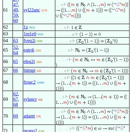
47
,
. . . 4
61
49
,
syl22anc
1279
59
,
60
62
1z
9653
. . . . . 6
63
1m1e0
9356
. . . . . . . . . 10
64
63
fveq2i
5696
. . . . . . . . 9
52
,
65
eqtr4i
2262
. . . . . . . 8
64
. . . . . . 7
66
65
eleq2i
2305
67
66
biimpi
120
. . . . . 6
. . . . . 6
68
fzsuc2
10469
62
,
. . . . 5
69
67
,
sylancr
418
68
. . . 4
70
69
adantr
276
. . . . . . . . 9
71
peano2
4740