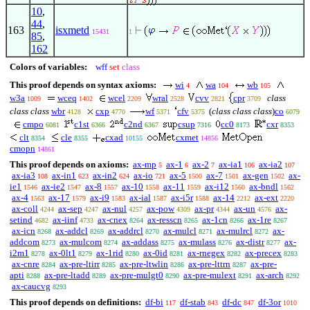
10
,
44
,
163
isxmetd
15431
1
85
,
162
Colors of variables:
wff
set
class
This proof depends on syntax axioms:
wi
wa
wb
4
104
105
w3a
wceq
wcel
wral
cvv
cpr
class
1009
1402
2209
2528
2821
3709
class class
wbr
cxp
wf
cfv
(
class class class
)
co
4128
4770
5371
5375
6079
cmpo
c1st
c2nd
csup
cc0
cxr
6081
6366
6367
7316
8173
8353
clt
cle
cxad
cxmet
8354
8355
10155
14856
cmopn
14861
This proof depends on axioms:
ax-mp
ax-1
ax-2
ax-ia1
ax-ia2
5
6
7
106
107
ax-ia3
ax-in1
ax-in2
ax-io
ax-5
ax-7
ax-gen
ax-
108
623
624
721
1500
1501
1502
ie1
ax-ie2
ax-8
ax-10
ax-11
ax-i12
ax-bndl
1546
1547
1557
1558
1559
1560
1562
ax-4
ax-17
ax-i9
ax-ial
ax-i5r
ax-14
ax-ext
1563
1579
1583
1587
1588
2212
2220
ax-coll
ax-sep
ax-nul
ax-pow
ax-pr
ax-un
ax-
4244
4247
4257
4309
4344
4576
setind
ax-iinf
ax-cnex
ax-resscn
ax-1cn
ax-1re
4682
4733
8264
8265
8266
8267
ax-icn
ax-addcl
ax-addrcl
ax-mulcl
ax-mulrcl
ax-
8268
8269
8270
8271
8272
addcom
ax-mulcom
ax-addass
ax-mulass
ax-distr
ax-
8273
8274
8275
8276
8277
i2m1
ax-0lt1
ax-1rid
ax-0id
ax-rnegex
ax-precex
8278
8279
8280
8281
8282
8283
ax-cnre
ax-pre-ltirr
ax-pre-ltwlin
ax-pre-lttrn
ax-pre-
8284
8285
8286
8287
apti
ax-pre-ltadd
ax-pre-mulgt0
ax-pre-mulext
ax-arch
8288
8289
8290
8291
8292
ax-caucvg
8293
This proof depends on definitions:
df-bi
df-stab
df-dc
df-3or
117
843
847
1010