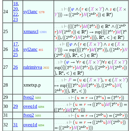
18
,
20
,
. . . . 5
24
syl3anc
1278
22
,
23
. . . . 5
25
xrmaxcl
12001
17
,
. . . 4
26
24
,
syl2anc
415
25
. . 3
27
26
ralrimivva
2632
. . . . 5
28
xmetxp.p
29
fveq2
5693
. . . . . . . . 9
. . . . . . . 8
30
29
oveq1d
6094
31
fveq2
5693
. . . . . . . . 9
. . . . . . . 8
32
31
oveq1d
6094