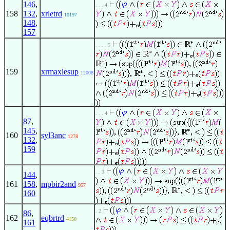
146
,
. . . 4
158
132
,
xrletrd
10197
148
,
157
. . . . 5
159
xrmaxlesup
12008
. . . 4
87
,
145
,
160
syl3anc
1278
132
,
159
. . 3
144
,
161
158
,
mpbir2and
957
160
. 2
86
,
162
eqbrtrd
4150
161