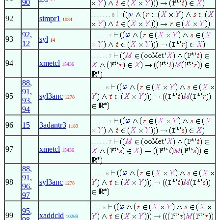
90
. . . . . . . 8
92
simpr1
1034
92
,
. . . . . . 7
93
syl
14
12
. . . . . . 7
94
xmetcl
15436
88
,
. . . . . 6
91
,
95
syl3anc
1278
93
,
94
. . . . . . 7
96
15
3adantr3
1189
. . . . . . 7
97
xmetcl
15436
88
,
. . . . . 6
91
,
98
syl3anc
1278
96
,
97
. . . . 5
95
,
99
xaddcld
10269
98