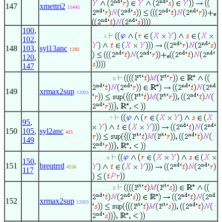
147
xmettri2
15445
100
,
. . . . 5
102
,
148
103
,
syl13anc
1280
120
,
147
. . . . . . . 8
149
xrmax2sup
12003
. . . . . . 7
95
,
150
105
,
syl2anc
415
149
. . . . . 6
150
,
151
breqtrrd
4156
117
. . . . . . . 8
152
xrmax2sup
12003