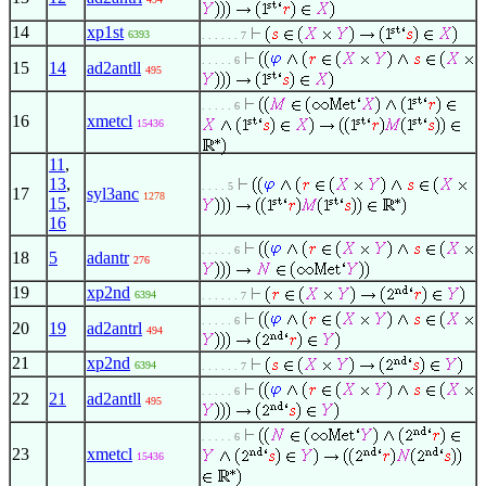
14
xp1st
6393
. . . . . . 7
. . . . . 6
15
14
ad2antll
495
. . . . . 6
16
xmetcl
15436
11
,
13
,
. . . . 5
17
syl3anc
1278
15
,
16
. . . . . 6
18
5
adantr
276
19
xp2nd
6394
. . . . . . 7
. . . . . 6
20
19
ad2antrl
494
21
xp2nd
6394
. . . . . . 7
. . . . . 6
22
21
ad2antll
495
. . . . . 6
23
xmetcl
15436