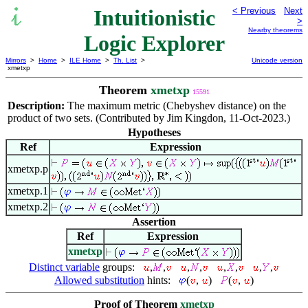
Intuitionistic
< Previous
Next
>
Nearby theorems
Logic Explorer
Mirrors
>
Home
>
ILE Home
>
Th. List
>
Unicode version
xmetxp
Theorem
xmetxp
15591
Description:
The maximum metric (Chebyshev distance) on the
product of two sets. (Contributed by Jim Kingdon, 11-Oct-2023.)
Hypotheses
Ref
Expression
xmetxp.p
xmetxp.1
xmetxp.2
Assertion
Ref
Expression
xmetxp
Distinct variable
groups:
,
,
,
,
,
,
,
,
Allowed substitution
hints:
(
,
)
(
,
)
Proof of Theorem
xmetxp