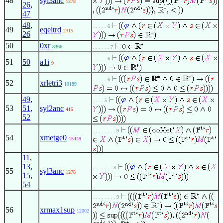
48
syl3anc
1278
26
,
47
48
,
. . . . . 6
49
eqeltrd
2315
26
50
0xr
8366
. . . . . . 7
. . . . . 6
51
50
a1i
9
. . . . . 6
52
xrletri3
10189
49
,
. . . . 5
53
51
,
syl2anc
415
52
. . . . . . . . 9
54
xmetge0
15449
11
,
13
,
. . . . . . . 8
55
syl3anc
1278
15
,
54
. . . . . . . . 9
56
xrmax1sup
12002