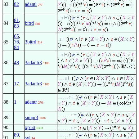
83
82
adantl
277
. . 3
81
,
84
bitrd
188
83
65
,
. 2
85
76
,
3bitrd
214
84
. . 3
86
48
3adantr3
1189
. . . . 5
87
17
3adantr3
1189
. . . . . . 7
88
1
adantr
276
. . . . . . . 8
89
simpr3
1036
90
xp1st
6393
. . . . . . . 8
89
,
. . . . . . 7
91
syl
14