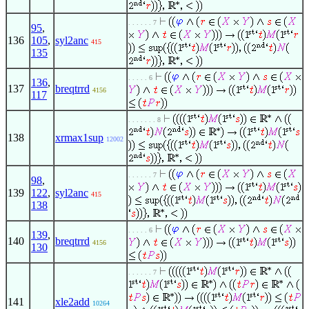
. . . . . . 7
95
,
136
105
,
syl2anc
415
135
. . . . . 6
136
,
137
breqtrrd
4156
117
. . . . . . . 8
138
xrmax1sup
12002
. . . . . . 7
98
,
139
122
,
syl2anc
415
138
. . . . . 6
139
,
140
breqtrrd
4156
130
. . . . . . 7
141
xle2add
10264