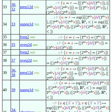
. . . . . . 7
30
,
33
preq12d
3795
32
. . . . . 6
34
33
supeq1d
7321
35
fveq2
5693
. . . . . . . . 9
. . . . . . . 8
36
35
oveq2d
6095
37
fveq2
5693
. . . . . . . . 9
. . . . . . . 8
38
37
oveq2d
6095
. . . . . . 7
36
,
39
preq12d
3795
38
. . . . . 6
40
39
supeq1d
7321
. . . . 5
34
,