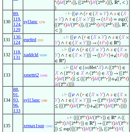
89
,
. . . . . . 7
119
,
130
syl3anc
1278
124
,
129
130
,
. . . . . 6
131
eqeltrd
2315
124
. . . . 5
118
,
132
xaddcld
10269
131
. . . . . 6
133
xmettri2
15445
88
,
91
,
. . . . 5
134
93
,
syl13anc
1280
96
,
133
. . . . . . . 8
135
xrmax1sup
12002