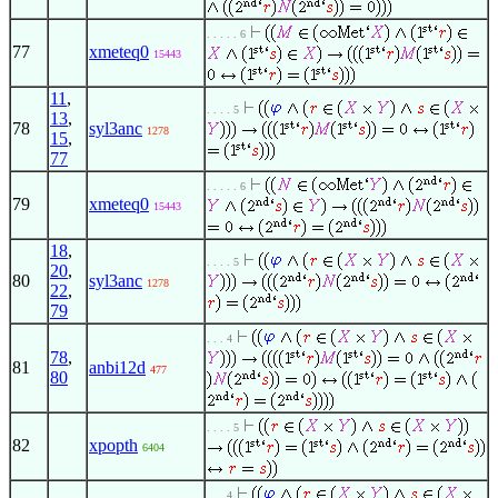
. . . . . 6
77
xmeteq0
15443
11
,
. . . . 5
13
,
78
syl3anc
1278
15
,
77
. . . . . 6
79
xmeteq0
15443
18
,
. . . . 5
20
,
80
syl3anc
1278
22
,
79
. . . 4
78
,
81
anbi12d
477
80
. . . . 5
82
xpopth
6404
. . . 4