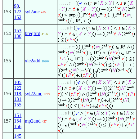
. . . . . . 7
98
,
153
122
,
syl2anc
415
152
. . . . . 6
153
,
154
breqtrrd
4156
130
. . . . . . 7
155
xle2add
10264
105
,
. . . . . 6
122
,
156
118
,
syl22anc
1279
131
,
155
. . . . 5
151
,
157
154
,
mp2and
437
156
145
,