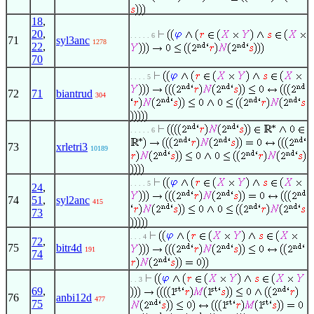
18
,
20
,
. . . . . 6
71
syl3anc
1278
22
,
70
. . . . 5
72
71
biantrud
304
. . . . . 6
73
xrletri3
10189
. . . . 5
24
,
74
51
,
syl2anc
415
73
. . . 4
72
,
75
bitr4d
191
74
. . 3
69
,
76
anbi12d
477
75