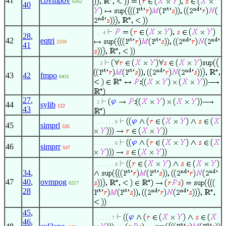
41
cbvmpov
6162
40
. . . 4
28
,
42
eqtri
2259
41
. . 3
43
42
fmpo
6431
27
,
. 2
44
sylib
122
43
. . . . . . . 8
45
simprl
535
. . . . . . . 8
46
simprr
537
. . . . . . . 8
34
,
47
40
,
ovmpog
6217
28
45
,
. . . . . . 7
46
,