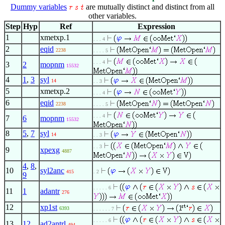
Dummy variables
are mutually distinct and distinct from all
other variables.
Step
Hyp
Ref
Expression
1
xmetxp.1
. . . 4
2
eqid
2238
. . . . 5
. . . 4
3
2
mopnm
15532
4
1
,
3
syl
14
. . 3
5
xmetxp.2
. . . 4
6
eqid
2238
. . . . 5
. . . 4
7
6
mopnm
15532
8
5
,
7
syl
14
. . 3
. . 3
9
xpexg
4887
4
,
8
,
10
syl2anc
415
. 2
9
. . . . . 6
11
1
adantr
276
12
xp1st
6393
. . . . . . 7
. . . . . 6
13
12
ad2antrl
494