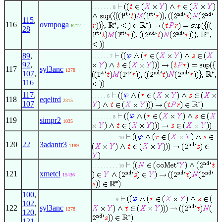
. . . . . . . 8
115
,
116
ovmpoga
6212
28
89
,
. . . . . . 7
92
,
117
syl3anc
1278
107
,
116
117
,
. . . . . 6
118
eqeltrd
2315
107
. . . . . . . 8
119
simpr2
1035
. . . . . . . . . 10
120
22
3adantr3
1189
. . . . . . . . . 10
121
xmetcl
15436
100
,
. . . . . . . . 9
102
,
122
syl3anc
1278
120
,
121