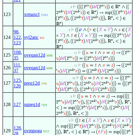
. . . . . . . . 9
123
xrmaxcl
12001
. . . . . . . 8
98
,
124
122
,
syl2anc
415
123
108
,
. . . . . . . . . . 11
125
oveqan12d
6098
35
111
,
. . . . . . . . . . 11
126
oveqan12d
6098
37
. . . . . . . . . 10
125
,
127
preq12d
3795
126
. . . . . . . . 9
128
127
supeq1d
7321
. . . . . . . 8
128
,
129
ovmpoga
6212
28