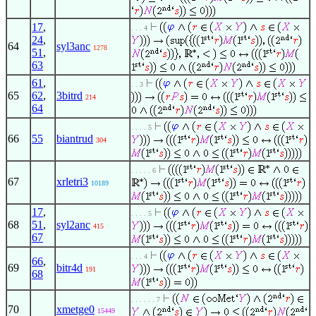
17
,
. . . 4
24
,
64
syl3anc
1278
51
,
63
61
,
. . 3
65
62
,
3bitrd
214
64
. . . . 5
66
55
biantrud
304
. . . . . 6
67
xrletri3
10189
17
,
. . . . 5
68
51
,
syl2anc
415
67
. . . 4
66
,
69
bitr4d
191
68
. . . . . . 7
70
xmetge0
15449