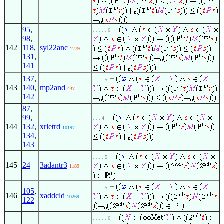
95
,
. . . . . 6
98
,
142
118
,
syl22anc
1279
131
,
141
137
,
. . . . 5
143
140
,
mp2and
437
142
87
,
99
,
. . . 4
144
132
,
xrletrd
10197
134
,
143
. . . . 5
145
24
3adantr3
1189
. . . . 5
105
,
146
xaddcld
10269
122
. . . . . 6