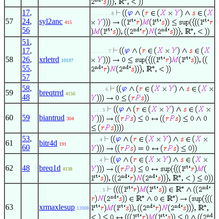
17
,
. . . . . . . 8
57
24
,
syl2anc
415
56
51
,
17
,
. . . . . . 7
58
26
,
xrletrd
10197
55
,
57
58
,
. . . . . 6
59
breqtrrd
4156
48
. . . . 5
60
59
biantrud
304
53
,
. . . 4
61
bitr4d
191
60
. . . 4
62
48
breq1d
4138
. . . . 5
63
xrmaxlesup
12008