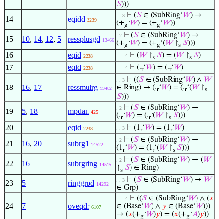
𝑆
)))
⊢
(
𝑆
∈ (SubRing‘
𝑊
) →
. . 3
14
eqidd
2239
(+
‘
𝑊
) = (+
‘
𝑊
))
g
g
⊢
(
𝑆
∈ (SubRing‘
𝑊
) →
. 2
15
10
,
14
,
12
,
5
ressplusgd
13466
(+
‘
𝑊
) = (+
‘(
𝑊
↾
𝑆
)))
g
g
s
16
eqid
⊢
(
𝑊
↾
𝑆
) = (
𝑊
↾
𝑆
)
. . . 4
2238
s
s
17
eqid
⊢
(.
‘
𝑊
) = (.
‘
𝑊
)
. . . 4
2238
r
r
⊢
((
𝑆
∈ (SubRing‘
𝑊
) ∧
𝑊
. . 3
18
16
,
17
ressmulrg
∈ Ring) → (.
‘
𝑊
) = (.
‘(
𝑊
↾
13482
r
r
s
𝑆
)))
⊢
(
𝑆
∈ (SubRing‘
𝑊
) →
. 2
19
5
,
18
mpdan
425
(.
‘
𝑊
) = (.
‘(
𝑊
↾
𝑆
)))
r
r
s
20
eqid
⊢
(1
‘
𝑊
) = (1
‘
𝑊
)
. . 3
2238
r
r
⊢
(
𝑆
∈ (SubRing‘
𝑊
) →
. 2
21
16
,
20
subrg1
14522
(1
‘
𝑊
) = (1
‘(
𝑊
↾
𝑆
)))
r
r
s
⊢
(
𝑆
∈ (SubRing‘
𝑊
) → (
𝑊
. 2
22
16
subrgring
14515
↾
𝑆
) ∈ Ring)
s
⊢
(
𝑆
∈ (SubRing‘
𝑊
) →
𝑊
. . 3
23
5
ringgrpd
14292
∈ Grp)
⊢
((
𝑆
∈ (SubRing‘
𝑊
) ∧ (
𝑥
. . . 4
24
7
oveqdr
∈ (Base‘
𝑊
) ∧
𝑦
∈ (Base‘
𝑊
)))
6107
→ (
𝑥
(+
‘
𝑊
)
𝑦
) = (
𝑥
(+
‘
𝐴
)
𝑦
))
g
g