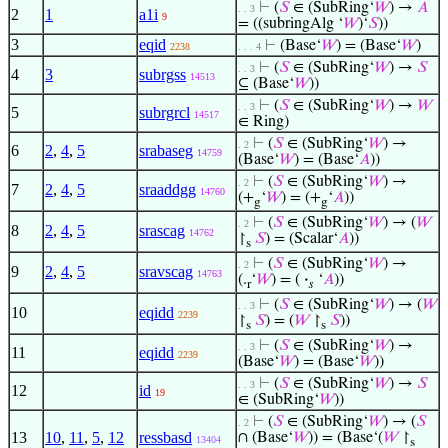
⊢
(
𝑆
∈ (SubRing‘
𝑊
) →
𝐴
. . 3
2
1
a1i
9
= ((subringAlg ‘
𝑊
)‘
𝑆
))
3
eqid
⊢
(Base‘
𝑊
) = (Base‘
𝑊
)
2238
. . . 4
⊢
(
𝑆
∈ (SubRing‘
𝑊
) →
𝑆
. . 3
4
3
subrgss
14513
⊆ (Base‘
𝑊
))
⊢
(
𝑆
∈ (SubRing‘
𝑊
) →
𝑊
. . 3
5
subrgrcl
14517
∈ Ring)
⊢
(
𝑆
∈ (SubRing‘
𝑊
) →
. 2
6
2
,
4
,
5
srabaseg
14759
(Base‘
𝑊
) = (Base‘
𝐴
))
⊢
(
𝑆
∈ (SubRing‘
𝑊
) →
. 2
7
2
,
4
,
5
sraaddgg
14760
(+
‘
𝑊
) = (+
‘
𝐴
))
g
g
⊢
(
𝑆
∈ (SubRing‘
𝑊
) → (
𝑊
. 2
8
2
,
4
,
5
srascag
14762
↾
𝑆
) = (Scalar‘
𝐴
))
s
⊢
(
𝑆
∈ (SubRing‘
𝑊
) →
. 2
9
2
,
4
,
5
sravscag
14763
(.
‘
𝑊
) = (
·
‘
𝐴
))
r
𝑠
⊢
(
𝑆
∈ (SubRing‘
𝑊
) → (
𝑊
. . 3
10
eqidd
2239
↾
𝑆
) = (
𝑊
↾
𝑆
))
s
s
⊢
(
𝑆
∈ (SubRing‘
𝑊
) →
. . 3
11
eqidd
2239
(Base‘
𝑊
) = (Base‘
𝑊
))
⊢
(
𝑆
∈ (SubRing‘
𝑊
) →
𝑆
. . 3
12
id
19
∈ (SubRing‘
𝑊
))
⊢
(
𝑆
∈ (SubRing‘
𝑊
) → (
𝑆
. 2
13
10
,
11
,
5
,
12
ressbasd
∩ (Base‘
𝑊
)) = (Base‘(
𝑊
↾
13404
s