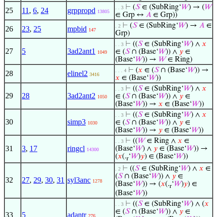
⊢
(
𝑆
∈ (SubRing‘
𝑊
) → (
𝑊
. . 3
25
11
,
6
,
24
grppropd
13805
∈ Grp ↔
𝐴
∈ Grp))
⊢
(
𝑆
∈ (SubRing‘
𝑊
) →
𝐴
∈
. 2
26
23
,
25
mpbid
147
Grp)
⊢
((
𝑆
∈ (SubRing‘
𝑊
) ∧
𝑥
. . 3
27
5
3ad2ant1
∈ (
𝑆
∩ (Base‘
𝑊
)) ∧
𝑦
∈
1049
(Base‘
𝑊
)) →
𝑊
∈ Ring)
⊢
(
𝑥
∈ (
𝑆
∩ (Base‘
𝑊
)) →
. . . 4
28
elinel2
3416
𝑥
∈ (Base‘
𝑊
))
⊢
((
𝑆
∈ (SubRing‘
𝑊
) ∧
𝑥
. . 3
29
28
3ad2ant2
∈ (
𝑆
∩ (Base‘
𝑊
)) ∧
𝑦
∈
1050
(Base‘
𝑊
)) →
𝑥
∈ (Base‘
𝑊
))
⊢
((
𝑆
∈ (SubRing‘
𝑊
) ∧
𝑥
. . 3
30
simp3
∈ (
𝑆
∩ (Base‘
𝑊
)) ∧
𝑦
∈
1030
(Base‘
𝑊
)) →
𝑦
∈ (Base‘
𝑊
))
⊢
((
𝑊
∈ Ring ∧
𝑥
∈
. . 3
31
3
,
17
ringcl
(Base‘
𝑊
) ∧
𝑦
∈ (Base‘
𝑊
)) →
14300
(
𝑥
(.
‘
𝑊
)
𝑦
) ∈ (Base‘
𝑊
))
r
⊢
((
𝑆
∈ (SubRing‘
𝑊
) ∧
𝑥
∈
. 2
(
𝑆
∩ (Base‘
𝑊
)) ∧
𝑦
∈
32
27
,
29
,
30
,
31
syl3anc
1278
(Base‘
𝑊
)) → (
𝑥
(.
‘
𝑊
)
𝑦
) ∈
r
(Base‘
𝑊
))
⊢
((
𝑆
∈ (SubRing‘
𝑊
) ∧ (
𝑥
. . 3
∈ (
𝑆
∩ (Base‘
𝑊
)) ∧
𝑦
∈
33
5
adantr
276