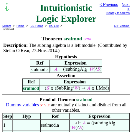
Intuitionistic
< Previous
Next
>
Nearby theorems
Logic Explorer
Mirrors
>
Home
>
ILE Home
>
Th. List
>
GIF version
sralmod
Theorem
sralmod
14770
Description:
The subring algebra is a left module. (Contributed by
Stefan O'Rear, 27-Nov-2014.)
Hypothesis
Ref
Expression
sralmod.a
⊢
𝐴
= ((subringAlg ‘
𝑊
)‘
𝑆
)
Assertion
Ref
Expression
sralmod
⊢
(
𝑆
∈ (SubRing‘
𝑊
) →
𝐴
∈ LMod)
Proof of Theorem
sralmod
Dummy variables
are mutually distinct and distinct from all
𝑥
𝑦
𝑧
other variables.
Step
Hyp
Ref
Expression
⊢
𝐴
= ((subringAlg
. . . 4
1
sralmod.a
‘
𝑊
)‘
𝑆
)