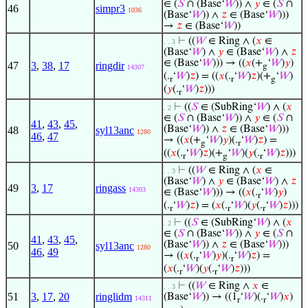
∈ (
𝑆
∩ (Base‘
𝑊
)) ∧
𝑦
∈ (
𝑆
∩
46
simpr3
1036
(Base‘
𝑊
)) ∧
𝑧
∈ (Base‘
𝑊
)))
→
𝑧
∈ (Base‘
𝑊
))
⊢
((
𝑊
∈ Ring ∧ (
𝑥
∈
. . 3
(Base‘
𝑊
) ∧
𝑦
∈ (Base‘
𝑊
) ∧
𝑧
∈ (Base‘
𝑊
))) → ((
𝑥
(+
‘
𝑊
)
𝑦
)
47
3
,
38
,
17
ringdir
g
14307
(.
‘
𝑊
)
𝑧
) = ((
𝑥
(.
‘
𝑊
)
𝑧
)(+
‘
𝑊
)
r
r
g
(
𝑦
(.
‘
𝑊
)
𝑧
)))
r
⊢
((
𝑆
∈ (SubRing‘
𝑊
) ∧ (
𝑥
. 2
∈ (
𝑆
∩ (Base‘
𝑊
)) ∧
𝑦
∈ (
𝑆
∩
41
,
43
,
45
,
(Base‘
𝑊
)) ∧
𝑧
∈ (Base‘
𝑊
)))
48
syl13anc
1280
46
,
47
→ ((
𝑥
(+
‘
𝑊
)
𝑦
)(.
‘
𝑊
)
𝑧
) =
g
r
((
𝑥
(.
‘
𝑊
)
𝑧
)(+
‘
𝑊
)(
𝑦
(.
‘
𝑊
)
𝑧
)))
r
g
r
⊢
((
𝑊
∈ Ring ∧ (
𝑥
∈
. . 3
(Base‘
𝑊
) ∧
𝑦
∈ (Base‘
𝑊
) ∧
𝑧
49
3
,
17
ringass
14303
∈ (Base‘
𝑊
))) → ((
𝑥
(.
‘
𝑊
)
𝑦
)
r
(.
‘
𝑊
)
𝑧
) = (
𝑥
(.
‘
𝑊
)(
𝑦
(.
‘
𝑊
)
𝑧
)))
r
r
r
⊢
((
𝑆
∈ (SubRing‘
𝑊
) ∧ (
𝑥
. 2
∈ (
𝑆
∩ (Base‘
𝑊
)) ∧
𝑦
∈ (
𝑆
∩
41
,
43
,
45
,
(Base‘
𝑊
)) ∧
𝑧
∈ (Base‘
𝑊
)))
50
syl13anc
1280
46
,
49
→ ((
𝑥
(.
‘
𝑊
)
𝑦
)(.
‘
𝑊
)
𝑧
) =
r
r
(
𝑥
(.
‘
𝑊
)(
𝑦
(.
‘
𝑊
)
𝑧
)))
r
r
⊢
((
𝑊
∈ Ring ∧
𝑥
∈
. . 3
51
3
,
17
,
20
ringlidm
(Base‘
𝑊
)) → ((1
‘
𝑊
)(.
‘
𝑊
)
𝑥
)
14311
r
r