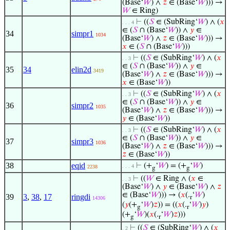
(Base‘
𝑊
) ∧
𝑧
∈ (Base‘
𝑊
))) →
𝑊
∈ Ring)
⊢
((
𝑆
∈ (SubRing‘
𝑊
) ∧ (
𝑥
. . . 4
∈ (
𝑆
∩ (Base‘
𝑊
)) ∧
𝑦
∈
34
simpr1
1034
(Base‘
𝑊
) ∧
𝑧
∈ (Base‘
𝑊
))) →
𝑥
∈ (
𝑆
∩ (Base‘
𝑊
)))
⊢
((
𝑆
∈ (SubRing‘
𝑊
) ∧ (
𝑥
. . 3
∈ (
𝑆
∩ (Base‘
𝑊
)) ∧
𝑦
∈
35
34
elin2d
3419
(Base‘
𝑊
) ∧
𝑧
∈ (Base‘
𝑊
))) →
𝑥
∈ (Base‘
𝑊
))
⊢
((
𝑆
∈ (SubRing‘
𝑊
) ∧ (
𝑥
. . 3
∈ (
𝑆
∩ (Base‘
𝑊
)) ∧
𝑦
∈
36
simpr2
1035
(Base‘
𝑊
) ∧
𝑧
∈ (Base‘
𝑊
))) →
𝑦
∈ (Base‘
𝑊
))
⊢
((
𝑆
∈ (SubRing‘
𝑊
) ∧ (
𝑥
. . 3
∈ (
𝑆
∩ (Base‘
𝑊
)) ∧
𝑦
∈
37
simpr3
1036
(Base‘
𝑊
) ∧
𝑧
∈ (Base‘
𝑊
))) →
𝑧
∈ (Base‘
𝑊
))
38
eqid
⊢
(+
‘
𝑊
) = (+
‘
𝑊
)
. . . 4
2238
g
g
⊢
((
𝑊
∈ Ring ∧ (
𝑥
∈
. . 3
(Base‘
𝑊
) ∧
𝑦
∈ (Base‘
𝑊
) ∧
𝑧
∈ (Base‘
𝑊
))) → (
𝑥
(.
‘
𝑊
)
39
3
,
38
,
17
ringdi
r
14306
(
𝑦
(+
‘
𝑊
)
𝑧
)) = ((
𝑥
(.
‘
𝑊
)
𝑦
)
g
r
(+
‘
𝑊
)(
𝑥
(.
‘
𝑊
)
𝑧
)))
g
r
⊢
((
𝑆
∈ (SubRing‘
𝑊
) ∧ (
𝑥
. 2