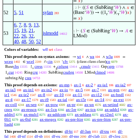
=
𝑥
)
⊢
((
𝑆
∈ (SubRing‘
𝑊
) ∧
𝑥
∈
. 2
52
5
,
51
sylan
(Base‘
𝑊
)) → ((1
‘
𝑊
)(.
‘
𝑊
)
𝑥
)
283
r
r
=
𝑥
)
6
,
7
,
8
,
9
,
13
,
15
,
19
,
21
,
⊢
(
𝑆
∈ (SubRing‘
𝑊
) →
𝐴
∈
1
53
islmodd
14612
22
,
26
,
32
,
LMod)
40
,
48
,
50
,
52
Colors of variables:
wff
set
class
This proof depends on syntax axioms:
wi
wa
w3a
→
∧
∧
=
4
104
1009
wceq
wcel
cin
cfv
(
class class class
)
co
∈
∩
‘
1402
2209
3219
5375
6079
cbs
cress
cplusg
cmulr
cgrp
Base
↾
+
.
Grp
13335
13336
13414
13415
13788
s
g
r
cur
crg
csubrg
clmod
1
Ring
SubRing
LMod
14245
14283
14508
14606
r
csra
subringAlg
14753
This proof depends on axioms:
ax-mp
ax-1
ax-2
ax-ia1
ax-ia2
5
6
7
106
107
ax-ia3
ax-in1
ax-in2
ax-io
ax-5
ax-7
ax-gen
ax-
108
623
624
721
1500
1501
1502
ie1
ax-ie2
ax-8
ax-10
ax-11
ax-i12
ax-bndl
1546
1547
1557
1558
1559
1560
1562
ax-4
ax-17
ax-i9
ax-ial
ax-i5r
ax-14
ax-ext
1563
1579
1583
1587
1588
2212
2220
ax-coll
ax-sep
ax-pow
ax-pr
ax-un
ax-setind
ax-
4244
4247
4309
4344
4576
4682
cnex
ax-resscn
ax-1cn
ax-1re
ax-icn
ax-addcl
ax-
8264
8265
8266
8267
8268
8269
addrcl
ax-mulcl
ax-addcom
ax-addass
ax-i2m1
ax-
8270
8271
8273
8275
8278
0lt1
ax-0id
ax-rnegex
ax-pre-ltirr
ax-pre-lttrn
ax-pre-
8279
8281
8282
8285
8287
ltadd
8289
This proof depends on definitions:
df-bi
df-3an
df-tru
df-
117
1011
1405
fal
df-nf
df-sb
df-eu
df-mo
df-clab
df-cleq
1408
1514
1816
2089
2090
2225
2231