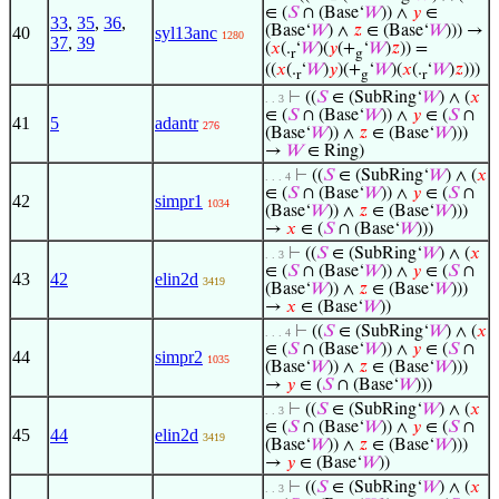
∈ (
𝑆
∩ (Base‘
𝑊
)) ∧
𝑦
∈
33
,
35
,
36
,
(Base‘
𝑊
) ∧
𝑧
∈ (Base‘
𝑊
))) →
40
syl13anc
1280
37
,
39
(
𝑥
(.
‘
𝑊
)(
𝑦
(+
‘
𝑊
)
𝑧
)) =
r
g
((
𝑥
(.
‘
𝑊
)
𝑦
)(+
‘
𝑊
)(
𝑥
(.
‘
𝑊
)
𝑧
)))
r
g
r
⊢
((
𝑆
∈ (SubRing‘
𝑊
) ∧ (
𝑥
. . 3
∈ (
𝑆
∩ (Base‘
𝑊
)) ∧
𝑦
∈ (
𝑆
∩
41
5
adantr
276
(Base‘
𝑊
)) ∧
𝑧
∈ (Base‘
𝑊
)))
→
𝑊
∈ Ring)
⊢
((
𝑆
∈ (SubRing‘
𝑊
) ∧ (
𝑥
. . . 4
∈ (
𝑆
∩ (Base‘
𝑊
)) ∧
𝑦
∈ (
𝑆
∩
42
simpr1
1034
(Base‘
𝑊
)) ∧
𝑧
∈ (Base‘
𝑊
)))
→
𝑥
∈ (
𝑆
∩ (Base‘
𝑊
)))
⊢
((
𝑆
∈ (SubRing‘
𝑊
) ∧ (
𝑥
. . 3
∈ (
𝑆
∩ (Base‘
𝑊
)) ∧
𝑦
∈ (
𝑆
∩
43
42
elin2d
3419
(Base‘
𝑊
)) ∧
𝑧
∈ (Base‘
𝑊
)))
→
𝑥
∈ (Base‘
𝑊
))
⊢
((
𝑆
∈ (SubRing‘
𝑊
) ∧ (
𝑥
. . . 4
∈ (
𝑆
∩ (Base‘
𝑊
)) ∧
𝑦
∈ (
𝑆
∩
44
simpr2
1035
(Base‘
𝑊
)) ∧
𝑧
∈ (Base‘
𝑊
)))
→
𝑦
∈ (
𝑆
∩ (Base‘
𝑊
)))
⊢
((
𝑆
∈ (SubRing‘
𝑊
) ∧ (
𝑥
. . 3
∈ (
𝑆
∩ (Base‘
𝑊
)) ∧
𝑦
∈ (
𝑆
∩
45
44
elin2d
3419
(Base‘
𝑊
)) ∧
𝑧
∈ (Base‘
𝑊
)))
→
𝑦
∈ (Base‘
𝑊
))
⊢
((
𝑆
∈ (SubRing‘
𝑊
) ∧ (
𝑥
. . 3