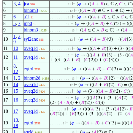
5
3
,
4
jca
⊢
(
𝜑
→ ((
𝐴
+
𝐵
) ∈ ℂ ∧
𝐶
∈ ℂ)
520
. . . . . . . . . . 11
6
binom3
⊢
(((
𝐴
+
𝐵
) ∈ ℂ ∧
𝐶
∈ ℂ) → (
14265
. . . . . . . . . . . 12
7
6
a1i
⊢
(
𝜑
→ (((
𝐴
+
𝐵
) ∈ ℂ ∧
𝐶
∈ ℂ)
11
. . . . . . . . . . 11
8
5
,
7
mpd
⊢
(
𝜑
→ (((
𝐴
+
𝐵
) +
𝐶
)↑3) = ((((
16
. . . . . . . . . 10
9
binom3
⊢
((
𝐴
∈ ℂ ∧
𝐵
∈ ℂ) → ((
𝐴
+
14265
. . . . . . . . . . . . 13
1
,
2
,
10
syl2anc
⊢
(
𝜑
→ ((
𝐴
+
𝐵
)↑3) = (((
𝐴
↑3)
595
. . . . . . . . . . . 12
9
11
10
oveq1d
⊢
(
𝜑
→ (((
𝐴
+
𝐵
)↑3) + (3 · (((

7425
. . . . . . . . . . 11
⊢
(
𝜑
→ ((((
𝐴
+
𝐵
)↑3) + (3 · (((
𝐴
. . . . . . . . . 10
12
11
oveq1d
7425
+ ((3 · ((
𝐴
+
𝐵
) · (
𝐶
↑2))) + (
𝐶
↑3))))
8
,
13
eqtrd
⊢
(
𝜑
→ (((
𝐴
+
𝐵
) +
𝐶
)↑3) = (((((

2798
. . . . . . . . 9
12
14
1
,
2
binom2d
⊢
(
𝜑
→ ((
𝐴
+
𝐵
)↑2) = (((
𝐴
↑2
14259
. . . . . . . . . . . . 13
15
14
oveq1d
⊢
(
𝜑
→ (((
𝐴
+
𝐵
)↑2) ·
𝐶
) = (((
7425
. . . . . . . . . . . 12
16
15
oveq2d
⊢
(
𝜑
→ (3 · (((
𝐴
+
𝐵
)↑2) ·
𝐶
)) 
7426
. . . . . . . . . . 11
⊢
(
𝜑
→ ((((
𝐴
↑3) + (3 · ((
𝐴
↑2) ·

. . . . . . . . . 10
17
16
oveq2d
7426
(2 · (
𝐴
·
𝐵
))) + (
𝐵
↑2)) ·
𝐶
))))
⊢
(
𝜑
→ (((((
𝐴
↑3) + (3 · ((
𝐴
↑2) ·
𝐵
. . . . . . . . 9
18
17
oveq1d
7425
(
𝐵
↑2))) + (
𝐵
↑3))) + (3 · ((((
𝐴
↑2) + (2 · (
𝐴
13
,
19
eqtrd
⊢
(
𝜑
→ (((
𝐴
+
𝐵
) +
𝐶
)↑3) = (((((
𝐴
2798
. . . . . . . 8
18
20
1
sqcld
⊢
(
𝜑
→ (
𝐴
↑2) ∈ ℂ)
14185
. . . . . . . . . . . . 13