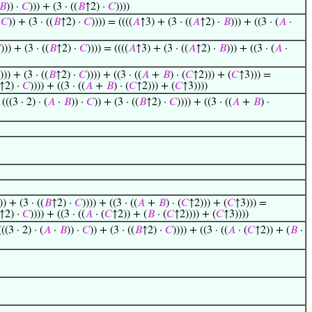
𝐵
)) ·
𝐶
))) + (3 · ((
𝐵
↑2) ·
𝐶
))))
·
𝐶
)) + (3 · ((
𝐵
↑2) ·
𝐶
)))) = ((((
𝐴
↑3) + (3 · ((
𝐴
↑2) ·
𝐵
))) + ((3 · (
𝐴
·

))) + (3 · ((
𝐵
↑2) ·
𝐶
)))) = ((((
𝐴
↑3) + (3 · ((
𝐴
↑2) ·
𝐵
))) + ((3 · (
𝐴
·
))) + (3 · ((
𝐵
↑2) ·
𝐶
)))) + ((3 · ((
𝐴
+
𝐵
) · (
𝐶
↑2))) + (
𝐶
↑3))) =
↑2) ·
𝐶
)))) + ((3 · ((
𝐴
+
𝐵
) · (
𝐶
↑2))) + (
𝐶
↑3))))
 (((3 · 2) · (
𝐴
·
𝐵
)) ·
𝐶
)) + (3 · ((
𝐵
↑2) ·
𝐶
)))) + ((3 · ((
𝐴
+
𝐵
) ·
)) + (3 · ((
𝐵
↑2) ·
𝐶
)))) + ((3 · ((
𝐴
+
𝐵
) · (
𝐶
↑2))) + (
𝐶
↑3))) =
↑2) ·
𝐶
)))) + ((3 · ((
𝐴
· (
𝐶
↑2)) + (
𝐵
· (
𝐶
↑2)))) + (
𝐶
↑3))))
((3 · 2) · (
𝐴
·
𝐵
)) ·
𝐶
)) + (3 · ((
𝐵
↑2) ·
𝐶
)))) + ((3 · ((
𝐴
· (
𝐶
↑2)) + (
𝐵
·