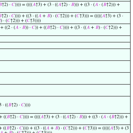
𝐵
↑2) ·
𝐶
)))) = ((((
𝐴
↑3) + (3 · ((
𝐴
↑2) ·
𝐵
))) + ((3 · (
𝐴
· (
𝐵
↑2))) +

↑2) ·
𝐶
)))) + ((3 · ((
𝐴
+
𝐵
) · (
𝐶
↑2))) + (
𝐶
↑3))) = (((((
𝐴
↑3) + (3 ·

) · (
𝐶
↑2))) + (
𝐶
↑3))))
 + ((2 · (
𝐴
·
𝐵
)) ·
𝐶
)) + ((
𝐵
↑2) ·
𝐶
)))) + ((3 · ((
𝐴
+
𝐵
) · (
𝐶
↑2))) +
3 · ((
𝐵
↑2) ·
𝐶
))))
+ ((
𝐵
↑2) ·
𝐶
)))) = ((((
𝐴
↑3) + (3 · ((
𝐴
↑2) ·
𝐵
))) + ((3 · (
𝐴
· (
𝐵
↑2))) +
+ ((
𝐵
↑2) ·
𝐶
)))) + ((3 · ((
𝐴
+
𝐵
) · (
𝐶
↑2))) + (
𝐶
↑3))) = (((((
𝐴
↑3) + (3