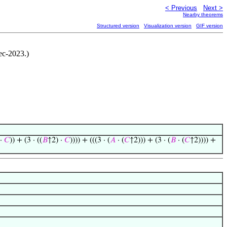
< Previous
Next >
Nearby theorems
Structured version
Visualization version
GIF version
ec-2023.)
 ·
𝐶
)) + (3 · ((
𝐵
↑2) ·
𝐶
)))) + (((3 · (
𝐴
· (
𝐶
↑2))) + (3 · (
𝐵
· (
𝐶
↑2)))) +