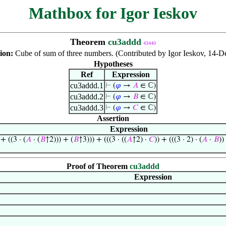
Mathbox for Igor Ieskov
Theorem
cu3addd
43440
tion:
Cube of sum of three numbers. (Contributed by Igor Ieskov, 14-D
Hypotheses
Ref
Expression
cu3addd.1
⊢
(
𝜑
→
𝐴
∈ ℂ)
cu3addd.2
⊢
(
𝜑
→
𝐵
∈ ℂ)
cu3addd.3
⊢
(
𝜑
→
𝐶
∈ ℂ)
Assertion
Expression
 + ((3 · (
𝐴
· (
𝐵
↑2))) + (
𝐵
↑3))) + (((3 · ((
𝐴
↑2) ·
𝐶
)) + (((3 · 2) · (
𝐴
·
𝐵
))
Proof of Theorem
cu3addd
Expression