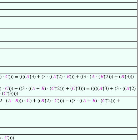
) ·
𝐶
))) = ((((
𝐴
↑3) + (3 · ((
𝐴
↑2) ·
𝐵
))) + ((3 · (
𝐴
· (
𝐵
↑2))) + (
𝐵
↑3)))
) ·
𝐶
))) + ((3 · ((
𝐴
+
𝐵
) · (
𝐶
↑2))) + (
𝐶
↑3))) = (((((
𝐴
↑3) + (3 · ((
𝐴
↑2)
 (
𝐶
↑3))))
2 · (
𝐴
·
𝐵
))) ·
𝐶
) + ((
𝐵
↑2) ·
𝐶
)))) + ((3 · ((
𝐴
+
𝐵
) · (
𝐶
↑2))) +
) ·
𝐶
))))