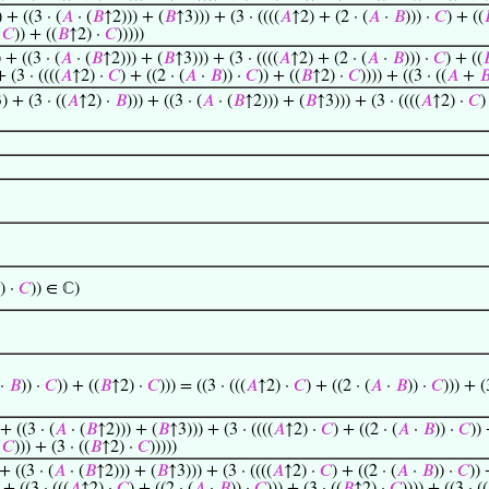
) + ((3 · (
𝐴
· (
𝐵
↑2))) + (
𝐵
↑3))) + (3 · ((((
𝐴
↑2) + (2 · (
𝐴
·
𝐵
))) ·
𝐶
) + ((
·
𝐶
)) + ((
𝐵
↑2) ·
𝐶
)))))
) + ((3 · (
𝐴
· (
𝐵
↑2))) + (
𝐵
↑3))) + (3 · ((((
𝐴
↑2) + (2 · (
𝐴
·
𝐵
))) ·
𝐶
) + ((

 (3 · ((((
𝐴
↑2) ·
𝐶
) + ((2 · (
𝐴
·
𝐵
)) ·
𝐶
)) + ((
𝐵
↑2) ·
𝐶
)))) + ((3 · ((
𝐴
+

) + (3 · ((
𝐴
↑2) ·
𝐵
))) + ((3 · (
𝐴
· (
𝐵
↑2))) + (
𝐵
↑3))) + (3 · ((((
𝐴
↑2) ·
𝐶
)
)) ·
𝐶
)) ∈ ℂ)
·
𝐵
)) ·
𝐶
)) + ((
𝐵
↑2) ·
𝐶
))) = ((3 · (((
𝐴
↑2) ·
𝐶
) + ((2 · (
𝐴
·
𝐵
)) ·
𝐶
))) + (
 + ((3 · (
𝐴
· (
𝐵
↑2))) + (
𝐵
↑3))) + (3 · ((((
𝐴
↑2) ·
𝐶
) + ((2 · (
𝐴
·
𝐵
)) ·
𝐶
)) 
·
𝐶
))) + (3 · ((
𝐵
↑2) ·
𝐶
)))))
 + ((3 · (
𝐴
· (
𝐵
↑2))) + (
𝐵
↑3))) + (3 · ((((
𝐴
↑2) ·
𝐶
) + ((2 · (
𝐴
·
𝐵
)) ·
𝐶
)) 