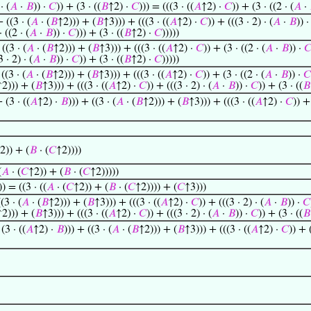
· (
𝐴
·
𝐵
)) ·
𝐶
)) + (3 · ((
𝐵
↑2) ·
𝐶
))) = (((3 · ((
𝐴
↑2) ·
𝐶
)) + (3 · ((2 · (
𝐴
·
+ ((3 · (
𝐴
· (
𝐵
↑2))) + (
𝐵
↑3))) + (((3 · ((
𝐴
↑2) ·
𝐶
)) + (((3 · 2) · (
𝐴
·
𝐵
)) 
· ((2 · (
𝐴
·
𝐵
)) ·
𝐶
))) + (3 · ((
𝐵
↑2) ·
𝐶
)))))
 ((3 · (
𝐴
· (
𝐵
↑2))) + (
𝐵
↑3))) + (((3 · ((
𝐴
↑2) ·
𝐶
)) + (3 · ((2 · (
𝐴
·
𝐵
)) ·

 · 2) · (
𝐴
·
𝐵
)) ·
𝐶
)) + (3 · ((
𝐵
↑2) ·
𝐶
)))))
((3 · (
𝐴
· (
𝐵
↑2))) + (
𝐵
↑3))) + (((3 · ((
𝐴
↑2) ·
𝐶
)) + (3 · ((2 · (
𝐴
·
𝐵
)) ·
𝐶
↑2))) + (
𝐵
↑3))) + (((3 · ((
𝐴
↑2) ·
𝐶
)) + (((3 · 2) · (
𝐴
·
𝐵
)) ·
𝐶
)) + (3 · ((
𝐵
 (3 · ((
𝐴
↑2) ·
𝐵
))) + ((3 · (
𝐴
· (
𝐵
↑2))) + (
𝐵
↑3))) + (((3 · ((
𝐴
↑2) ·
𝐶
)) +
2)) + (
𝐵
· (
𝐶
↑2))))
(
𝐴
· (
𝐶
↑2)) + (
𝐵
· (
𝐶
↑2)))))
) = ((3 · ((
𝐴
· (
𝐶
↑2)) + (
𝐵
· (
𝐶
↑2)))) + (
𝐶
↑3)))
(3 · (
𝐴
· (
𝐵
↑2))) + (
𝐵
↑3))) + (((3 · ((
𝐴
↑2) ·
𝐶
)) + (((3 · 2) · (
𝐴
·
𝐵
)) ·
𝐶
↑2))) + (
𝐵
↑3))) + (((3 · ((
𝐴
↑2) ·
𝐶
)) + (((3 · 2) · (
𝐴
·
𝐵
)) ·
𝐶
)) + (3 · ((
𝐵
(3 · ((
𝐴
↑2) ·
𝐵
))) + ((3 · (
𝐴
· (
𝐵
↑2))) + (
𝐵
↑3))) + (((3 · ((
𝐴
↑2) ·
𝐶
)) + (