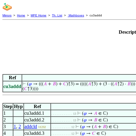
Mirrors
>
Home
>
MPE Home
>
Th. List
>
Mathboxes
> cu3addd
Descrip
Ref
⊢
(
𝜑
→ (((
𝐴
+
𝐵
) +
𝐶
)↑3) = (((((
𝐴
↑3) + (3 · ((
𝐴
↑2) ·
𝐵
)))
cu3addd
(
𝐶
↑3))))
Step
Hyp
Ref
1
cu3addd.1
⊢
(
𝜑
→
𝐴
∈ ℂ)
. . . . . . . . . . . . 13
2
cu3addd.2
⊢
(
𝜑
→
𝐵
∈ ℂ)
. . . . . . . . . . . . 13
3
1
,
2
addcld
⊢
(
𝜑
→ (
𝐴
+
𝐵
) ∈ ℂ)
11232
. . . . . . . . . . . 12
4
cu3addd.3
⊢
(
𝜑
→
𝐶
∈ ℂ)
. . . . . . . . . . . 12