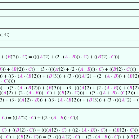
 ∈ ℂ)
) + (
𝐵
↑2)) ·
𝐶
) = ((((
𝐴
↑2) + (2 · (
𝐴
·
𝐵
))) ·
𝐶
) + ((
𝐵
↑2) ·
𝐶
)))

))) + (
𝐵
↑2)) ·
𝐶
)) = (3 · ((((
𝐴
↑2) + (2 · (
𝐴
·
𝐵
))) ·
𝐶
) + ((
𝐵
↑2) ·
𝐶
))))
)) + ((3 · (
𝐴
· (
𝐵
↑2))) + (
𝐵
↑3))) + (3 · ((((
𝐴
↑2) + (2 · (
𝐴
·
𝐵
))) + (
𝐵
↑2)
 ·
𝐶
)))))
)) + ((3 · (
𝐴
· (
𝐵
↑2))) + (
𝐵
↑3))) + (3 · ((((
𝐴
↑2) + (2 · (
𝐴
·
𝐵
))) + (
𝐵
↑2)
((
𝐴
↑2) + (2 · (
𝐴
·
𝐵
))) ·
𝐶
) + ((
𝐵
↑2) ·
𝐶
)))) + ((3 · ((
𝐴
+
𝐵
) · (
𝐶
↑2))) +
3) + (3 · ((
𝐴
↑2) ·
𝐵
))) + ((3 · (
𝐴
· (
𝐵
↑2))) + (
𝐵
↑3))) + (3 · ((((
𝐴
↑2) + (
 ·
𝐶
) = (((
𝐴
↑2) ·
𝐶
) + ((2 · (
𝐴
·
𝐵
)) ·
𝐶
)))
·
𝐶
) + ((
𝐵
↑2) ·
𝐶
)) = ((((
𝐴
↑2) ·
𝐶
) + ((2 · (
𝐴
·
𝐵
)) ·
𝐶
)) + ((
𝐵
↑2) ·
𝐶
)))
)) ·
𝐶
) + ((
𝐵
↑2) ·
𝐶
))) = (3 · ((((
𝐴
↑2) ·
𝐶
) + ((2 · (
𝐴
·
𝐵
)) ·
𝐶
)) + ((
𝐵
↑2