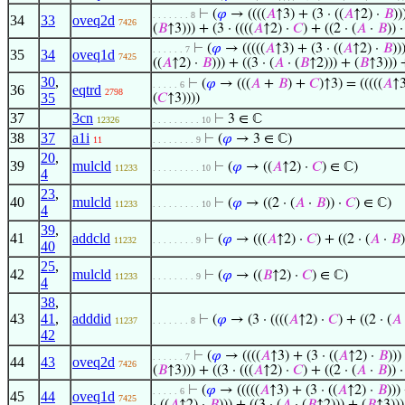
⊢
(
𝜑
→ ((((
𝐴
↑3) + (3 · ((
𝐴
↑2) ·
𝐵
))
. . . . . . . 8
34
33
oveq2d
7426
(
𝐵
↑3))) + (3 · ((((
𝐴
↑2) ·
𝐶
) + ((2 · (
𝐴
·
𝐵
)) 
⊢
(
𝜑
→ (((((
𝐴
↑3) + (3 · ((
𝐴
↑2) ·
𝐵
))
. . . . . . 7
35
34
oveq1d
7425
((
𝐴
↑2) ·
𝐵
))) + ((3 · (
𝐴
· (
𝐵
↑2))) + (
𝐵
↑3))) +
30
,
⊢
(
𝜑
→ (((
𝐴
+
𝐵
) +
𝐶
)↑3) = (((((
𝐴
↑3
. . . . . 6
36
eqtrd
2798
35
(
𝐶
↑3))))
37
3cn
⊢
3 ∈ ℂ
12326
. . . . . . . . . 10
38
37
a1i
⊢
(
𝜑
→ 3 ∈ ℂ)
11
. . . . . . . . 9
20
,
39
mulcld
⊢
(
𝜑
→ ((
𝐴
↑2) ·
𝐶
) ∈ ℂ)
11233
. . . . . . . . . 10
4
23
,
40
mulcld
⊢
(
𝜑
→ ((2 · (
𝐴
·
𝐵
)) ·
𝐶
) ∈ ℂ)
11233
. . . . . . . . . 10
4
39
,
41
addcld
⊢
(
𝜑
→ (((
𝐴
↑2) ·
𝐶
) + ((2 · (
𝐴
·
𝐵
11232
. . . . . . . . 9
40
25
,
42
mulcld
⊢
(
𝜑
→ ((
𝐵
↑2) ·
𝐶
) ∈ ℂ)
11233
. . . . . . . . 9
4
38
,
43
41
,
adddid
⊢
(
𝜑
→ (3 · ((((
𝐴
↑2) ·
𝐶
) + ((2 · (
𝐴
11237
. . . . . . . 8
42
⊢
(
𝜑
→ ((((
𝐴
↑3) + (3 · ((
𝐴
↑2) ·
𝐵
)))
. . . . . . 7
44
43
oveq2d
7426
(
𝐵
↑3))) + ((3 · (((
𝐴
↑2) ·
𝐶
) + ((2 · (
𝐴
·
𝐵
)) 
⊢
(
𝜑
→ (((((
𝐴
↑3) + (3 · ((
𝐴
↑2) ·
𝐵
)))
. . . . . 6
45
44
oveq1d
7425