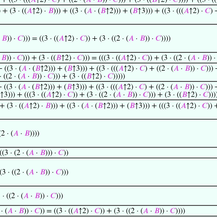
 + ((3 · (((
𝐴
↑2) ·
𝐶
) + ((2 · (
𝐴
·
𝐵
)) ·
𝐶
))) + (3 · ((
𝐵
↑2) ·
𝐶
)))) + ((3 · ((
 + (3 · ((
𝐴
↑2) ·
𝐵
))) + ((3 · (
𝐴
· (
𝐵
↑2))) + (
𝐵
↑3))) + ((3 · (((
𝐴
↑2) ·
𝐶
) 
·
𝐵
)) ·
𝐶
))) = ((3 · ((
𝐴
↑2) ·
𝐶
)) + (3 · ((2 · (
𝐴
·
𝐵
)) ·
𝐶
))))
·
𝐵
)) ·
𝐶
))) + (3 · ((
𝐵
↑2) ·
𝐶
))) = (((3 · ((
𝐴
↑2) ·
𝐶
)) + (3 · ((2 · (
𝐴
·
𝐵
)) 
+ ((3 · (
𝐴
· (
𝐵
↑2))) + (
𝐵
↑3))) + ((3 · (((
𝐴
↑2) ·
𝐶
) + ((2 · (
𝐴
·
𝐵
)) ·
𝐶
))) 
· ((2 · (
𝐴
·
𝐵
)) ·
𝐶
))) + (3 · ((
𝐵
↑2) ·
𝐶
)))))
+ ((3 · (
𝐴
· (
𝐵
↑2))) + (
𝐵
↑3))) + ((3 · (((
𝐴
↑2) ·
𝐶
) + ((2 · (
𝐴
·
𝐵
)) ·
𝐶
))) 
↑3))) + (((3 · ((
𝐴
↑2) ·
𝐶
)) + (3 · ((2 · (
𝐴
·
𝐵
)) ·
𝐶
))) + (3 · ((
𝐵
↑2) ·
𝐶
)))
+ (3 · ((
𝐴
↑2) ·
𝐵
))) + ((3 · (
𝐴
· (
𝐵
↑2))) + (
𝐵
↑3))) + (((3 · ((
𝐴
↑2) ·
𝐶
)) 
(2 · (
𝐴
·
𝐵
))))
((3 · (2 · (
𝐴
·
𝐵
))) ·
𝐶
))
(3 · ((2 · (
𝐴
·
𝐵
)) ·
𝐶
)))
 · ((2 · (
𝐴
·
𝐵
)) ·
𝐶
)))
· (
𝐴
·
𝐵
)) ·
𝐶
)) = ((3 · ((
𝐴
↑2) ·
𝐶
)) + (3 · ((2 · (
𝐴
·
𝐵
)) ·
𝐶
))))