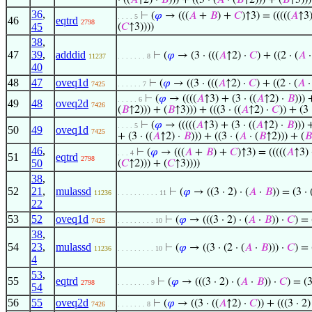
· ((
𝐴
↑2) ·
𝐵
))) + ((3 · (
𝐴
· (
𝐵
↑2))) + (
𝐵
↑3)))
36
,
⊢
(
𝜑
→ (((
𝐴
+
𝐵
) +
𝐶
)↑3) = (((((
𝐴
↑3)
. . . . 5
46
eqtrd
2798
45
(
𝐶
↑3))))
38
,
47
39
,
adddid
⊢
(
𝜑
→ (3 · (((
𝐴
↑2) ·
𝐶
) + ((2 · (
𝐴
11237
. . . . . . . 8
40
48
47
oveq1d
⊢
(
𝜑
→ ((3 · (((
𝐴
↑2) ·
𝐶
) + ((2 · (
𝐴
7425
. . . . . . 7
⊢
(
𝜑
→ ((((
𝐴
↑3) + (3 · ((
𝐴
↑2) ·
𝐵
))) 
. . . . . 6
49
48
oveq2d
7426
(
𝐵
↑2))) + (
𝐵
↑3))) + (((3 · ((
𝐴
↑2) ·
𝐶
)) + (3 
⊢
(
𝜑
→ (((((
𝐴
↑3) + (3 · ((
𝐴
↑2) ·
𝐵
))) 
. . . . 5
50
49
oveq1d
7425
+ (3 · ((
𝐴
↑2) ·
𝐵
))) + ((3 · (
𝐴
· (
𝐵
↑2))) + (
𝐵
46
,
⊢
(
𝜑
→ (((
𝐴
+
𝐵
) +
𝐶
)↑3) = (((((
𝐴
↑3) 
. . . 4
51
eqtrd
2798
50
(
𝐶
↑2))) + (
𝐶
↑3))))
38
,
52
21
,
mulassd
⊢
(
𝜑
→ ((3 · 2) · (
𝐴
·
𝐵
)) = (3 · 
11236
. . . . . . . . . . 11
22
53
52
oveq1d
⊢
(
𝜑
→ (((3 · 2) · (
𝐴
·
𝐵
)) ·
𝐶
) = 
7425
. . . . . . . . . 10
38
,
54
23
,
mulassd
⊢
(
𝜑
→ ((3 · (2 · (
𝐴
·
𝐵
))) ·
𝐶
) = 
11236
. . . . . . . . . 10
4
53
,
55
eqtrd
⊢
(
𝜑
→ (((3 · 2) · (
𝐴
·
𝐵
)) ·
𝐶
) = (3
2798
. . . . . . . . 9
54
56
55
oveq2d
⊢
(
𝜑
→ ((3 · ((
𝐴
↑2) ·
𝐶
)) + (((3 · 2) 
7426
. . . . . . . 8