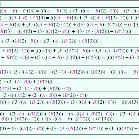
)
((
𝐴
+
𝐵
) +
𝐶
)↑3) = ((((
𝐴
+
𝐵
)↑3) + (3 · (((
𝐴
+
𝐵
)↑2) ·
𝐶
))) + ((3 · ((

 → (((
𝐴
+
𝐵
) +
𝐶
)↑3) = ((((
𝐴
+
𝐵
)↑3) + (3 · (((
𝐴
+
𝐵
)↑2) ·
𝐶
))) + ((3
𝐴
+
𝐵
)↑3) + (3 · (((
𝐴
+
𝐵
)↑2) ·
𝐶
))) + ((3 · ((
𝐴
+
𝐵
) · (
𝐶
↑2))) + (
𝐶
↑3)
𝐵
)↑3) = (((
𝐴
↑3) + (3 · ((
𝐴
↑2) ·
𝐵
))) + ((3 · (
𝐴
· (
𝐵
↑2))) + (
𝐵
↑3))))
 + (3 · ((
𝐴
↑2) ·
𝐵
))) + ((3 · (
𝐴
· (
𝐵
↑2))) + (
𝐵
↑3))))

+
𝐵
)↑2) ·
𝐶
))) = ((((
𝐴
↑3) + (3 · ((
𝐴
↑2) ·
𝐵
))) + ((3 · (
𝐴
· (
𝐵
↑2))) + (

+
𝐵
)↑2) ·
𝐶
))) + ((3 · ((
𝐴
+
𝐵
) · (
𝐶
↑2))) + (
𝐶
↑3))) = (((((
𝐴
↑3) + (3 · 

↑3) + (3 · ((
𝐴
↑2) ·
𝐵
))) + ((3 · (
𝐴
· (
𝐵
↑2))) + (
𝐵
↑3))) + (3 · (((
𝐴
+
𝐵
)
) + (2 · (
𝐴
·
𝐵
))) + (
𝐵
↑2)))
(
𝐴
↑2) + (2 · (
𝐴
·
𝐵
))) + (
𝐵
↑2)) ·
𝐶
))
= (3 · ((((
𝐴
↑2) + (2 · (
𝐴
·
𝐵
))) + (
𝐵
↑2)) ·
𝐶
)))

))) + ((3 · (
𝐴
· (
𝐵
↑2))) + (
𝐵
↑3))) + (3 · (((
𝐴
+
𝐵
)↑2) ·
𝐶
))) = ((((
𝐴
↑3) 
))) + ((3 · (
𝐴
· (
𝐵
↑2))) + (
𝐵
↑3))) + (3 · (((
𝐴
+
𝐵
)↑2) ·
𝐶
))) + ((3 · ((
𝐴
·
𝐵
))) + (
𝐵
↑2)) ·
𝐶
))) + ((3 · ((
𝐴
+
𝐵
) · (
𝐶
↑2))) + (
𝐶
↑3))))
↑3) + (3 · ((
𝐴
↑2) ·
𝐵
))) + ((3 · (
𝐴
· (
𝐵
↑2))) + (
𝐵
↑3))) + (3 · ((((
𝐴
↑2) + 