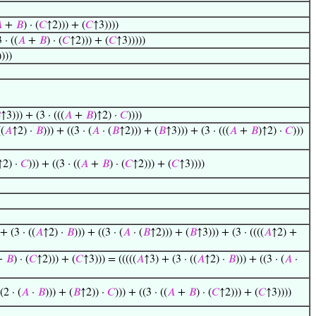

+
𝐵
) · (
𝐶
↑2))) + (
𝐶
↑3))))
 · ((
𝐴
+
𝐵
) · (
𝐶
↑2))) + (
𝐶
↑3)))))
)))

↑3))) + (3 · (((
𝐴
+
𝐵
)↑2) ·
𝐶
))))
((
𝐴
↑2) ·
𝐵
))) + ((3 · (
𝐴
· (
𝐵
↑2))) + (
𝐵
↑3))) + (3 · (((
𝐴
+
𝐵
)↑2) ·
𝐶
)))
↑2) ·
𝐶
))) + ((3 · ((
𝐴
+
𝐵
) · (
𝐶
↑2))) + (
𝐶
↑3))))
+ (3 · ((
𝐴
↑2) ·
𝐵
))) + ((3 · (
𝐴
· (
𝐵
↑2))) + (
𝐵
↑3))) + (3 · ((((
𝐴
↑2) +
+
𝐵
) · (
𝐶
↑2))) + (
𝐶
↑3))) = (((((
𝐴
↑3) + (3 · ((
𝐴
↑2) ·
𝐵
))) + ((3 · (
𝐴
·
(2 · (
𝐴
·
𝐵
))) + (
𝐵
↑2)) ·
𝐶
))) + ((3 · ((
𝐴
+
𝐵
) · (
𝐶
↑2))) + (
𝐶
↑3))))