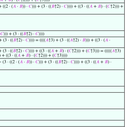
𝐴
+
𝐵
) · (
𝐶
↑2))) + (
𝐶
↑3))))
+ ((2 · (
𝐴
·
𝐵
)) ·
𝐶
))) + (3 · ((
𝐵
↑2) ·
𝐶
)))) + ((3 · ((
𝐴
+
𝐵
) · (
𝐶
↑2))) +
·
𝐶
))) + (3 · ((
𝐵
↑2) ·
𝐶
))))
+ (3 · ((
𝐵
↑2) ·
𝐶
)))) = ((((
𝐴
↑3) + (3 · ((
𝐴
↑2) ·
𝐵
))) + ((3 · (
𝐴
·
+ (3 · ((
𝐵
↑2) ·
𝐶
)))) + ((3 · ((
𝐴
+
𝐵
) · (
𝐶
↑2))) + (
𝐶
↑3))) = (((((
𝐴
↑3)
) + ((3 · ((
𝐴
+
𝐵
) · (
𝐶
↑2))) + (
𝐶
↑3))))
+ (3 · ((2 · (
𝐴
·
𝐵
)) ·
𝐶
))) + (3 · ((
𝐵
↑2) ·
𝐶
)))) + ((3 · ((
𝐴
+
𝐵
) ·