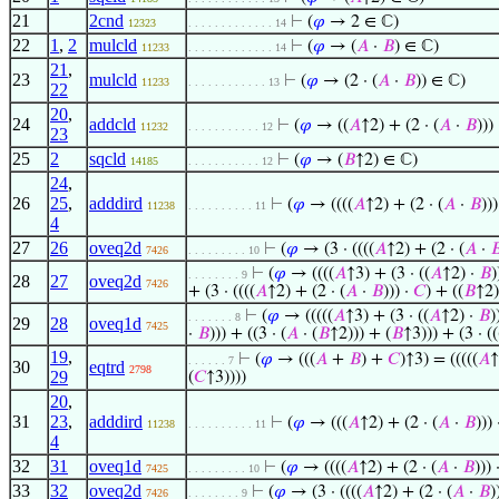
21
2cnd
⊢
(
𝜑
→ 2 ∈ ℂ)
12323
. . . . . . . . . . . . . 14
22
1
,
2
mulcld
⊢
(
𝜑
→ (
𝐴
·
𝐵
) ∈ ℂ)
11233
. . . . . . . . . . . . . 14
21
,
23
mulcld
⊢
(
𝜑
→ (2 · (
𝐴
·
𝐵
)) ∈ ℂ)
11233
. . . . . . . . . . . . 13
22
20
,
24
addcld
⊢
(
𝜑
→ ((
𝐴
↑2) + (2 · (
𝐴
·
𝐵
)))
11232
. . . . . . . . . . . 12
23
25
2
sqcld
⊢
(
𝜑
→ (
𝐵
↑2) ∈ ℂ)
14185
. . . . . . . . . . . 12
24
,
26
25
,
adddird
⊢
(
𝜑
→ ((((
𝐴
↑2) + (2 · (
𝐴
·
𝐵
))
11238
. . . . . . . . . . 11
4
27
26
oveq2d
⊢
(
𝜑
→ (3 · ((((
𝐴
↑2) + (2 · (
𝐴
·

7426
. . . . . . . . . 10
⊢
(
𝜑
→ ((((
𝐴
↑3) + (3 · ((
𝐴
↑2) ·
𝐵
)
. . . . . . . . 9
28
27
oveq2d
7426
+ (3 · ((((
𝐴
↑2) + (2 · (
𝐴
·
𝐵
))) ·
𝐶
) + ((
𝐵
↑2)
⊢
(
𝜑
→ (((((
𝐴
↑3) + (3 · ((
𝐴
↑2) ·
𝐵
)
. . . . . . . 8
29
28
oveq1d
7425
·
𝐵
))) + ((3 · (
𝐴
· (
𝐵
↑2))) + (
𝐵
↑3))) + (3 · ((
19
,
⊢
(
𝜑
→ (((
𝐴
+
𝐵
) +
𝐶
)↑3) = (((((
𝐴
↑
. . . . . . 7
30
eqtrd
2798
29
(
𝐶
↑3))))
20
,
31
23
,
adddird
⊢
(
𝜑
→ (((
𝐴
↑2) + (2 · (
𝐴
·
𝐵
)))
11238
. . . . . . . . . . 11
4
32
31
oveq1d
⊢
(
𝜑
→ ((((
𝐴
↑2) + (2 · (
𝐴
·
𝐵
))) 
7425
. . . . . . . . . 10
33
32
oveq2d
⊢
(
𝜑
→ (3 · ((((
𝐴
↑2) + (2 · (
𝐴
·
𝐵
)
7426
. . . . . . . . 9