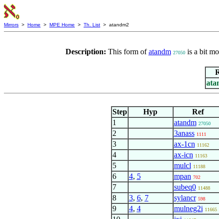
Mirrors
>
Home
>
MPE Home
>
Th. List
> atandm2
Description:
This form of
atandm
is a bit mo
27050
R
ata
Step
Hyp
Ref
1
atandm
27050
2
3anass
1111
3
ax-1cn
11162
4
ax-icn
11163
5
mulcl
11188
6
4
,
5
mpan
702
7
subeq0
11488
8
3
,
6
,
7
sylancr
598
9
4
,
4
mulneg2i
11665