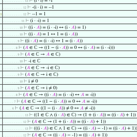
⊢
(i · i) = -1
. . . . . . . . . . . . 13
⊢
-(i · i) = --1
. . . . . . . . . . . 12
⊢
--1 = 1
11
. . . . . . . . . . . 12
⊢
(i · -i) = 1
. . . . . . . . . . 11
⊢
((i ·
𝐴
) = (i · -i) ↔ (i ·
𝐴
) = 1)
. . . . . . . . . 10
⊢
((i ·
𝐴
) = 1 ↔ 1 = (i ·
𝐴
))
. . . . . . . . . 10
⊢
((i ·
𝐴
) = (i · -i) ↔ 1 = (i ·
𝐴
))
. . . . . . . . 9
⊢
(
𝐴
∈ ℂ → ((1 − (i ·
𝐴
)) = 0 ↔ (i ·
𝐴
) = (i · -i)))
. . . . . . . 8
⊢
(
𝐴
∈ ℂ →
𝐴
∈ ℂ)
. . . . . . . . 9
⊢
-i ∈ ℂ
. . . . . . . . . 10
⊢
(
𝐴
∈ ℂ → -i ∈ ℂ)
. . . . . . . . 9
⊢
(
𝐴
∈ ℂ → i ∈ ℂ)
. . . . . . . . 9
⊢
i ≠ 0
. . . . . . . . . 10
⊢
(
𝐴
∈ ℂ → i ≠ 0)
. . . . . . . . 9
⊢
(
𝐴
∈ ℂ → ((i ·
𝐴
) = (i · -i) ↔
𝐴
= -i))
. . . . . . . 8
⊢
(
𝐴
∈ ℂ → ((1 − (i ·
𝐴
)) = 0 ↔
𝐴
= -i))
. . . . . . 7
⊢
(
𝐴
∈ ℂ → ((1 − (i ·
𝐴
)) ≠ 0 ↔
𝐴
≠ -i))
. . . . . 6
⊢
((1 ∈ ℂ ∧ (i ·
𝐴
) ∈ ℂ) → (1 + (i ·
𝐴
)) = ((i ·
𝐴
) + 1))
. . . . . . . . . . . . 13
⊢
(
𝐴
∈ ℂ → (1 + (i ·
𝐴
)) = ((i ·
𝐴
) + 1))
. . . . . . . . . . . 12
⊢
(((i ·
𝐴
) ∈ ℂ ∧ 1 ∈ ℂ) → ((i ·
𝐴
) − -1) = ((i ·
𝐴
) + 1)
. . . . . . . . . . . . 13
⊢
(
𝐴
∈ ℂ → ((i ·
𝐴
) − -1) = ((i ·
𝐴
) + 1))
. . . . . . . . . . . 12