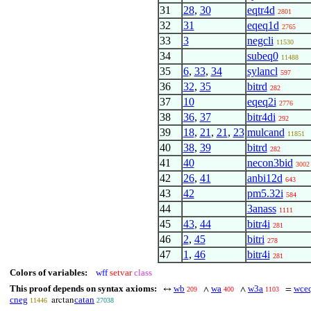
31
28
,
30
eqtr4d
2801
32
31
eqeq1d
2765
33
3
negcli
11530
34
subeq0
11488
35
6
,
33
,
34
sylancl
597
36
32
,
35
bitrd
282
37
10
eqeq2i
2776
38
36
,
37
bitr4di
292
39
18
,
21
,
21
,
23
mulcand
11851
40
38
,
39
bitrd
282
41
40
necon3bid
3002
42
26
,
41
anbi12d
643
43
42
pm5.32i
584
44
3anass
1111
45
43
,
44
bitr4i
281
46
2
,
45
bitri
278
47
1
,
46
bitr4i
281
Colors of variables:
wff
setvar
class
This proof depends on syntax axioms:
wb
wa
w3a
wce
↔
∧
∧
=
209
400
1103
cneg
catan
arctan
11446
27038