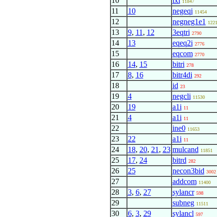
10
ixi
11847
11
10
negeqi
11454
12
negneg1e1
122
13
9
,
11
,
12
3eqtri
2790
14
13
eqeq2i
2776
15
eqcom
2770
16
14
,
15
bitri
278
17
8
,
16
bitr4di
292
18
id
23
19
4
negcli
11530
20
19
a1i
11
21
4
a1i
11
22
ine0
11653
23
22
a1i
11
24
18
,
20
,
21
,
23
mulcand
11851
25
17
,
24
bitrd
282
26
25
necon3bid
3002
27
addcom
11400
28
3
,
6
,
27
sylancr
598
29
subneg
11511
30
6
,
3
,
29
sylancl
597