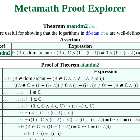
Metamath Proof Explorer
Theorem
atandm2
27051
re useful for showing that the logarithms in
df-atan
are well-define
27041
Assertion
ef
Expression
ndm2
⊢
(
𝐴
∈ dom arctan ↔ (
𝐴
∈ ℂ ∧ (1 − (i ·
𝐴
)) ≠ 0 ∧ (1 + (i ·
𝐴
)) 
Proof of Theorem
atandm2
Expression
⊢
(
𝐴
∈ dom arctan ↔ (
𝐴
∈ ℂ ∧
𝐴
≠ -i ∧
𝐴
≠ i))
. 2
⊢
((
𝐴
∈ ℂ ∧ (1 − (i ·
𝐴
)) ≠ 0 ∧ (1 + (i ·
𝐴
)) ≠ 0) ↔ (
𝐴
∈ ℂ ∧ ((1 
. . 3
⊢
1 ∈ ℂ
. . . . . . . . . 10
⊢
i ∈ ℂ
. . . . . . . . . . 11
⊢
((i ∈ ℂ ∧
𝐴
∈ ℂ) → (i ·
𝐴
) ∈ ℂ)
. . . . . . . . . . 11
⊢
(
𝐴
∈ ℂ → (i ·
𝐴
) ∈ ℂ)
. . . . . . . . . 10
⊢
((1 ∈ ℂ ∧ (i ·
𝐴
) ∈ ℂ) → ((1 − (i ·
𝐴
)) = 0 ↔ 1 = (i ·
𝐴
)
. . . . . . . . . 10
⊢
(
𝐴
∈ ℂ → ((1 − (i ·
𝐴
)) = 0 ↔ 1 = (i ·
𝐴
)))
. . . . . . . . 9
⊢
(i · -i) = -(i · i)
. . . . . . . . . . . 12