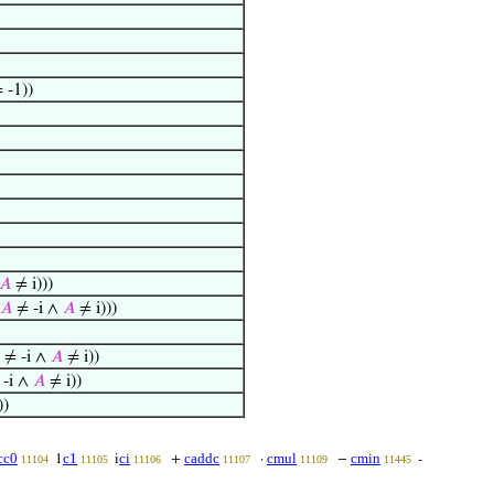
= -1))
𝐴
≠ i)))
𝐴
≠ -i ∧
𝐴
≠ i)))
≠ -i ∧
𝐴
≠ i))
-i ∧
𝐴
≠ i))
))
cc0
c1
ci
caddc
cmul
cmin
1
i
+
·
−
-
11104
11105
11106
11107
11109
11445