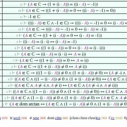
⊢
(
𝐴
∈ ℂ → (1 + (i ·
𝐴
)) = ((i ·
𝐴
) − -1))
. . . . . . . . . . 11
⊢
(
𝐴
∈ ℂ → ((1 + (i ·
𝐴
)) = 0 ↔ ((i ·
𝐴
) − -1) = 0))
. . . . . . . . . 10
⊢
-1 ∈ ℂ
. . . . . . . . . . 11
⊢
(((i ·
𝐴
) ∈ ℂ ∧ -1 ∈ ℂ) → (((i ·
𝐴
) − -1) = 0 ↔ (i ·
𝐴
) 
. . . . . . . . . . 11
⊢
(
𝐴
∈ ℂ → (((i ·
𝐴
) − -1) = 0 ↔ (i ·
𝐴
) = -1))
. . . . . . . . . 10
⊢
(
𝐴
∈ ℂ → ((1 + (i ·
𝐴
)) = 0 ↔ (i ·
𝐴
) = -1))
. . . . . . . . 9
⊢
((i ·
𝐴
) = (i · i) ↔ (i ·
𝐴
) = -1)
. . . . . . . . 9
⊢
(
𝐴
∈ ℂ → ((1 + (i ·
𝐴
)) = 0 ↔ (i ·
𝐴
) = (i · i)))
. . . . . . . 8
⊢
(
𝐴
∈ ℂ → ((i ·
𝐴
) = (i · i) ↔
𝐴
= i))
. . . . . . . 8
⊢
(
𝐴
∈ ℂ → ((1 + (i ·
𝐴
)) = 0 ↔
𝐴
= i))
. . . . . . 7
⊢
(
𝐴
∈ ℂ → ((1 + (i ·
𝐴
)) ≠ 0 ↔
𝐴
≠ i))
. . . . . 6
⊢
(
𝐴
∈ ℂ → (((1 − (i ·
𝐴
)) ≠ 0 ∧ (1 + (i ·
𝐴
)) ≠ 0) ↔ (
𝐴
≠ -i ∧
. . . . 5
⊢
((
𝐴
∈ ℂ ∧ ((1 − (i ·
𝐴
)) ≠ 0 ∧ (1 + (i ·
𝐴
)) ≠ 0)) ↔ (
𝐴
∈ ℂ ∧ (
. . . 4
⊢
((
𝐴
∈ ℂ ∧
𝐴
≠ -i ∧
𝐴
≠ i) ↔ (
𝐴
∈ ℂ ∧ (
𝐴
≠ -i ∧
𝐴
≠ i)))
. . . 4
⊢
((
𝐴
∈ ℂ ∧ ((1 − (i ·
𝐴
)) ≠ 0 ∧ (1 + (i ·
𝐴
)) ≠ 0)) ↔ (
𝐴
∈ ℂ ∧
𝐴
. . 3
⊢
((
𝐴
∈ ℂ ∧ (1 − (i ·
𝐴
)) ≠ 0 ∧ (1 + (i ·
𝐴
)) ≠ 0) ↔ (
𝐴
∈ ℂ ∧
𝐴
≠ 
. 2
⊢
(
𝐴
∈ dom arctan ↔ (
𝐴
∈ ℂ ∧ (1 − (i ·
𝐴
)) ≠ 0 ∧ (1 + (i ·
𝐴
)) ≠ 0
1
q
wcel
wne
cdm
(
class class class
)
co
cc
∈
≠
dom
ℂ
0
1570
2143
2958
5661
7410
11102