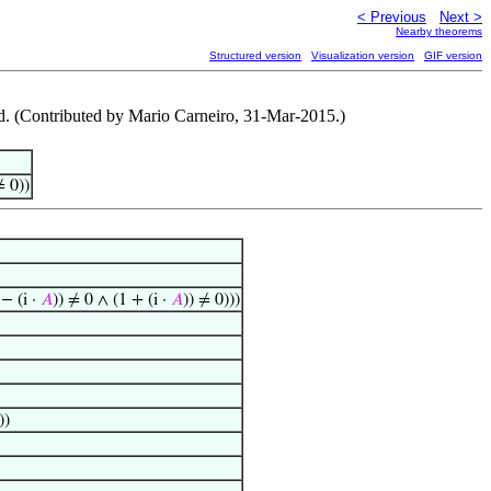
< Previous
Next >
Nearby theorems
Structured version
Visualization version
GIF version
d. (Contributed by Mario Carneiro, 31-Mar-2015.)
≠ 0))
− (i ·
𝐴
)) ≠ 0 ∧ (1 + (i ·
𝐴
)) ≠ 0)))
))