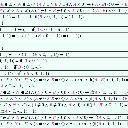
∧
𝐵
∈ ℤ ∧
𝑁
∈ ℤ) ∧ (
𝐴
≠ 0 ∧
𝐵
≠ 0)) ∧
𝐴
< 0) → ((
𝐴
·
𝐵
) < 0 ↔ ¬
𝐵
𝐵
∈ ℤ ∧
𝑁
∈ ℤ) ∧ (
𝐴
≠ 0 ∧
𝐵
≠ 0)) ∧
𝐴
< 0) → if((
𝐴
·
𝐵
) < 0, -1, 1)
-1, 1) = -1 → (-1 · if(
𝐵
< 0, -1, 1)) = (-1 · -1))
= 1
, 1) = -1 → (-1 · if(
𝐵
< 0, -1, 1)) = 1)
-1, 1) = 1 → (-1 · if(
𝐵
< 0, -1, 1)) = (-1 · 1))
 -1
, 1) = 1 → (-1 · if(
𝐵
< 0, -1, 1)) = -1)
 -1, 1)) = if(
𝐵
< 0, 1, -1)
1, 1) = if(
𝐵
< 0, 1, -1)
 -1, 1)) = if(¬
𝐵
< 0, -1, 1)
∈ ℤ ∧
𝑁
∈ ℤ) ∧ (
𝐴
≠ 0 ∧
𝐵
≠ 0)) ∧
𝐴
< 0) → if((
𝐴
·
𝐵
) < 0, -1, 1) =
(
𝐴
< 0, -1, 1) = -1)
𝐵
∈ ℤ ∧
𝑁
∈ ℤ) ∧ (
𝐴
≠ 0 ∧
𝐵
≠ 0)) ∧
𝐴
< 0) → if(
𝐴
< 0, -1, 1) = -1)
∈ ℤ ∧
𝑁
∈ ℤ) ∧ (
𝐴
≠ 0 ∧
𝐵
≠ 0)) ∧
𝐴
< 0) → (if(
𝐴
< 0, -1, 1) · if(
𝐵
∈ ℤ ∧
𝑁
∈ ℤ) ∧ (
𝐴
≠ 0 ∧
𝐵
≠ 0)) ∧
𝐴
< 0) → if((
𝐴
·
𝐵
) < 0, -1, 1) = 
if(
𝐴
< 0, -1, 1) = 1)
𝐵
∈ ℤ ∧
𝑁
∈ ℤ) ∧ (
𝐴
≠ 0 ∧
𝐵
≠ 0)) ∧ ¬
𝐴
< 0) → if(
𝐴
< 0, -1, 1) = 
∈ ℤ ∧
𝑁
∈ ℤ) ∧ (
𝐴
≠ 0 ∧
𝐵
≠ 0)) ∧ ¬
𝐴
< 0) → (if(
𝐴
< 0, -1, 1) · if