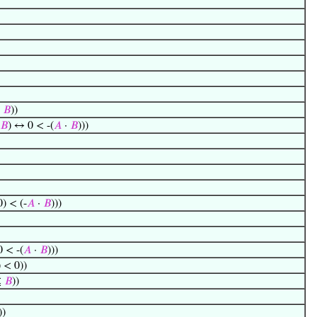
·
𝐵
))
𝐵
) ↔ 0 < -(
𝐴
·
𝐵
)))
0) < (-
𝐴
·
𝐵
)))
0 < -(
𝐴
·
𝐵
)))
) < 0))
≤
𝐵
))
))