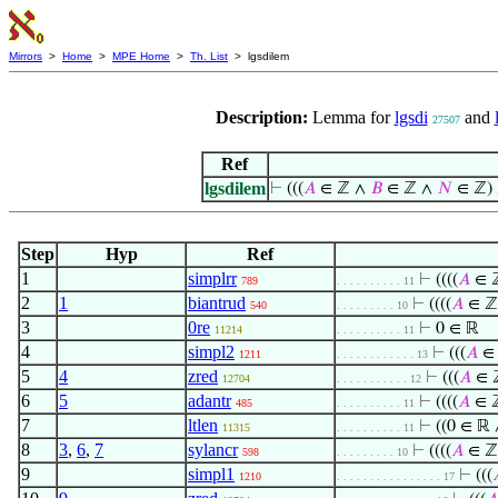
Mirrors
>
Home
>
MPE Home
>
Th. List
> lgsdilem
Description:
Lemma for
lgsdi
and
27507
Ref
lgsdilem
⊢
(((
𝐴
∈ ℤ ∧
𝐵
∈ ℤ ∧
𝑁
∈ ℤ) 
Step
Hyp
Ref
1
simplrr
⊢
((((
𝐴
∈ 
789
. . . . . . . . . . 11
2
1
biantrud
⊢
((((
𝐴
∈ ℤ
540
. . . . . . . . . 10
3
0re
⊢
0 ∈ ℝ
11214
. . . . . . . . . . 11
4
simpl2
⊢
(((
𝐴
∈
1211
. . . . . . . . . . . . 13
5
4
zred
⊢
(((
𝐴
∈ 
12704
. . . . . . . . . . . 12
6
5
adantr
⊢
((((
𝐴
∈ 
485
. . . . . . . . . . 11
7
ltlen
⊢
((0 ∈ ℝ
11315
. . . . . . . . . . 11
8
3
,
6
,
7
sylancr
⊢
((((
𝐴
∈ ℤ
598
. . . . . . . . . 10
9
simpl1
⊢
(((
1210
. . . . . . . . . . . . . . . . 17