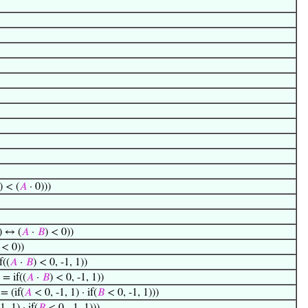
) < (
𝐴
· 0)))
) ↔ (
𝐴
·
𝐵
) < 0))
 < 0))
f((
𝐴
·
𝐵
) < 0, -1, 1))
 = if((
𝐴
·
𝐵
) < 0, -1, 1))
 = (if(
𝐴
< 0, -1, 1) · if(
𝐵
< 0, -1, 1)))