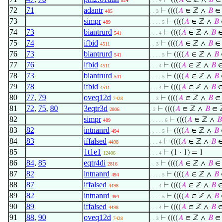
⊢
(((
𝐴
∈ ℤ ∧
𝐵
∈
824
. . . 4
72
71
adantr
⊢
((((
𝐴
∈ ℤ ∧
𝐵
∈
485
. . 3
73
simpr
⊢
((((
𝐴
∈ ℤ ∧
𝐵
489
. . . . 5
74
73
biantrurd
⊢
((((
𝐴
∈ ℤ ∧
𝐵
∈
541
. . . 4
75
74
ifbid
⊢
((((
𝐴
∈ ℤ ∧
𝐵
∈
4511
. . 3
76
73
biantrurd
⊢
((((
𝐴
∈ ℤ ∧
𝐵
541
. . . . 5
77
76
ifbid
⊢
((((
𝐴
∈ ℤ ∧
𝐵
∈
4511
. . . 4
78
73
biantrurd
⊢
((((
𝐴
∈ ℤ ∧
𝐵
541
. . . . 5
79
78
ifbid
⊢
((((
𝐴
∈ ℤ ∧
𝐵
∈
4511
. . . 4
80
77
,
79
oveq12d
⊢
((((
𝐴
∈ ℤ ∧
𝐵
∈
7428
. . 3
81
72
,
75
,
80
3eqtr3d
⊢
((((
𝐴
∈ ℤ ∧
𝐵
∈ 
2806
. 2
82
simpr
⊢
((((
𝐴
∈ ℤ ∧
𝐵
489
. . . . . 6
83
82
intnanrd
⊢
((((
𝐴
∈ ℤ ∧
𝐵
494
. . . . 5
84
83
iffalsed
⊢
((((
𝐴
∈ ℤ ∧
𝐵
∈
4498
. . . 4
85
1t1e1
⊢
(1 · 1) = 1
12406
. . . 4
86
84
,
85
eqtr4di
⊢
((((
𝐴
∈ ℤ ∧
𝐵
∈
2816
. . 3
87
82
intnanrd
⊢
((((
𝐴
∈ ℤ ∧
𝐵
494
. . . . 5
88
87
iffalsed
⊢
((((
𝐴
∈ ℤ ∧
𝐵
∈
4498
. . . 4
89
82
intnanrd
⊢
((((
𝐴
∈ ℤ ∧
𝐵
494
. . . . 5
90
89
iffalsed
⊢
((((
𝐴
∈ ℤ ∧
𝐵
∈
4498
. . . 4
91
88
,
90
oveq12d
⊢
((((
𝐴
∈ ℤ ∧
𝐵
∈
7428
. . 3