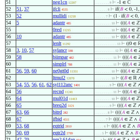
51
neg1cn
⊢
-1 ∈ ℂ
12207
. . . . . . . . 9
52
51
,
37
ifcli
⊢
if(
𝐵
< 0, -1,
4535
. . . . . . . 8
53
52
mullidi
⊢
(1 · if(
𝐵
< 0, 
11218
. . . . . . 7
54
5
adantr
⊢
((((
𝐴
∈ ℤ
485
. . . . . . . . . 10
55
0red
⊢
((((
𝐴
∈ ℤ
11215
. . . . . . . . . 10
56
10
adantr
⊢
((((
𝐴
∈ ℤ
485
. . . . . . . . . 10
57
lenlt
⊢
((0 ∈
11292
. . . . . . . . . . . . 13
58
3
,
10
,
57
sylancr
⊢
(((
𝐴
∈ 
598
. . . . . . . . . . . 12
59
58
biimpar
⊢
((((
𝐴
∈ 
482
. . . . . . . . . . 11
60
simplrl
⊢
((((
𝐴
∈ 
788
. . . . . . . . . . 11
61
56
,
59
,
60
ne0gt0d
⊢
((((
𝐴
∈ ℤ
11351
. . . . . . . . . 10
62
ltmul2
⊢
((
𝐵
∈ ℝ ∧
12070
. . . . . . . . . 10
63
54
,
55
,
56
,
61
,
62
syl112anc
⊢
((((
𝐴
∈ ℤ 
1401
. . . . . . . . 9
64
56
recnd
⊢
((((
𝐴
∈ 
11241
. . . . . . . . . . 11
65
64
mul01d
⊢
((((
𝐴
∈ ℤ
11413
. . . . . . . . . 10
66
65
breq2d
⊢
((((
𝐴
∈ ℤ 
5121
. . . . . . . . 9
67
63
,
66
bitrd
⊢
((((
𝐴
∈ ℤ 
282
. . . . . . . 8
68
67
ifbid
⊢
((((
𝐴
∈ ℤ ∧
4511
. . . . . . 7
69
53
,
68
eqtrid
⊢
((((
𝐴
∈ ℤ ∧
𝐵
2810
. . . . . 6
70
50
,
69
eqtr2d
⊢
((((
𝐴
∈ ℤ ∧
𝐵
2799
. . . . 5
71
47
,
70
pm2.61dan