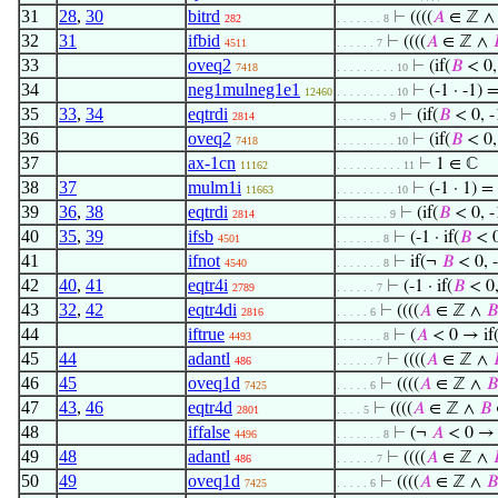
31
28
,
30
bitrd
⊢
((((
𝐴
∈ ℤ 
282
. . . . . . . 8
32
31
ifbid
⊢
((((
𝐴
∈ ℤ ∧
4511
. . . . . . 7
33
oveq2
⊢
(if(
𝐵
< 0, 
7418
. . . . . . . . . 10
34
neg1mulneg1e1
⊢
(-1 · -1) 
12460
. . . . . . . . . 10
35
33
,
34
eqtrdi
⊢
(if(
𝐵
< 0, -1
2814
. . . . . . . . 9
36
oveq2
⊢
(if(
𝐵
< 0, 
7418
. . . . . . . . . 10
37
ax-1cn
⊢
1 ∈ ℂ
11162
. . . . . . . . . . 11
38
37
mulm1i
⊢
(-1 · 1) =
11663
. . . . . . . . . 10
39
36
,
38
eqtrdi
⊢
(if(
𝐵
< 0, -1
2814
. . . . . . . . 9
40
35
,
39
ifsb
⊢
(-1 · if(
𝐵
< 0,
4501
. . . . . . . 8
41
ifnot
⊢
if(¬
𝐵
< 0, -
4540
. . . . . . . 8
42
40
,
41
eqtr4i
⊢
(-1 · if(
𝐵
< 0,
2789
. . . . . . 7
43
32
,
42
eqtr4di
⊢
((((
𝐴
∈ ℤ ∧
𝐵
2816
. . . . . 6
44
iftrue
⊢
(
𝐴
< 0 → if
4493
. . . . . . . 8
45
44
adantl
⊢
((((
𝐴
∈ ℤ ∧
486
. . . . . . 7
46
45
oveq1d
⊢
((((
𝐴
∈ ℤ ∧
𝐵
7425
. . . . . 6
47
43
,
46
eqtr4d
⊢
((((
𝐴
∈ ℤ ∧
𝐵
2801
. . . . 5
48
iffalse
⊢
(¬
𝐴
< 0 → 
4496
. . . . . . . 8
49
48
adantl
⊢
((((
𝐴
∈ ℤ ∧
486
. . . . . . 7
50
49
oveq1d
⊢
((((
𝐴
∈ ℤ ∧
𝐵
7425
. . . . . 6