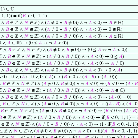
 1) ∈ ℂ
-1, 1)) = if(
𝐵
< 0, -1, 1)
 ∧
𝐵
∈ ℤ ∧
𝑁
∈ ℤ) ∧ (
𝐴
≠ 0 ∧
𝐵
≠ 0)) ∧ ¬
𝐴
< 0) →
𝐵
∈ ℝ)
 ∧
𝐵
∈ ℤ ∧
𝑁
∈ ℤ) ∧ (
𝐴
≠ 0 ∧
𝐵
≠ 0)) ∧ ¬
𝐴
< 0) → 0 ∈ ℝ)
 ∧
𝐵
∈ ℤ ∧
𝑁
∈ ℤ) ∧ (
𝐴
≠ 0 ∧
𝐵
≠ 0)) ∧ ¬
𝐴
< 0) →
𝐴
∈ ℝ)
 ℝ ∧
𝐴
∈ ℝ) → (0 ≤
𝐴
↔ ¬
𝐴
< 0))
ℤ ∧
𝐵
∈ ℤ ∧
𝑁
∈ ℤ) ∧ (
𝐴
≠ 0 ∧
𝐵
≠ 0)) → (0 ≤
𝐴
↔ ¬
𝐴
< 0))
ℤ ∧
𝐵
∈ ℤ ∧
𝑁
∈ ℤ) ∧ (
𝐴
≠ 0 ∧
𝐵
≠ 0)) ∧ ¬
𝐴
< 0) → 0 ≤
𝐴
)
ℤ ∧
𝐵
∈ ℤ ∧
𝑁
∈ ℤ) ∧ (
𝐴
≠ 0 ∧
𝐵
≠ 0)) ∧ ¬
𝐴
< 0) →
𝐴
≠ 0)
 ∧
𝐵
∈ ℤ ∧
𝑁
∈ ℤ) ∧ (
𝐴
≠ 0 ∧
𝐵
≠ 0)) ∧ ¬
𝐴
< 0) → 0 <
𝐴
)
 0 ∈ ℝ ∧ (
𝐴
∈ ℝ ∧ 0 <
𝐴
)) → (
𝐵
< 0 ↔ (
𝐴
·
𝐵
) < (
𝐴
· 0)))
∧
𝐵
∈ ℤ ∧
𝑁
∈ ℤ) ∧ (
𝐴
≠ 0 ∧
𝐵
≠ 0)) ∧ ¬
𝐴
< 0) → (
𝐵
< 0 ↔ (
𝐴
·
𝐵
ℤ ∧
𝐵
∈ ℤ ∧
𝑁
∈ ℤ) ∧ (
𝐴
≠ 0 ∧
𝐵
≠ 0)) ∧ ¬
𝐴
< 0) →
𝐴
∈ ℂ)
 ∧
𝐵
∈ ℤ ∧
𝑁
∈ ℤ) ∧ (
𝐴
≠ 0 ∧
𝐵
≠ 0)) ∧ ¬
𝐴
< 0) → (
𝐴
· 0) = 0)
∧
𝐵
∈ ℤ ∧
𝑁
∈ ℤ) ∧ (
𝐴
≠ 0 ∧
𝐵
≠ 0)) ∧ ¬
𝐴
< 0) → ((
𝐴
·
𝐵
) < (
𝐴
· 0
∧
𝐵
∈ ℤ ∧
𝑁
∈ ℤ) ∧ (
𝐴
≠ 0 ∧
𝐵
≠ 0)) ∧ ¬
𝐴
< 0) → (
𝐵
< 0 ↔ (
𝐴
·
𝐵
)
𝐵
∈ ℤ ∧
𝑁
∈ ℤ) ∧ (
𝐴
≠ 0 ∧
𝐵
≠ 0)) ∧ ¬
𝐴
< 0) → if(
𝐵
< 0, -1, 1) = i
∈ ℤ ∧
𝑁
∈ ℤ) ∧ (
𝐴
≠ 0 ∧
𝐵
≠ 0)) ∧ ¬
𝐴
< 0) → (1 · if(
𝐵
< 0, -1, 1))
∈ ℤ ∧
𝑁
∈ ℤ) ∧ (
𝐴
≠ 0 ∧
𝐵
≠ 0)) ∧ ¬
𝐴
< 0) → if((
𝐴
·
𝐵
) < 0, -1, 1)