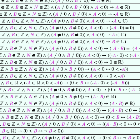
∈ ℤ ∧
𝐵
∈ ℤ ∧
𝑁
∈ ℤ) ∧ (
𝐴
≠ 0 ∧
𝐵
≠ 0)) →
𝐴
∈ ℝ)
∈ ℤ ∧
𝐵
∈ ℤ ∧
𝑁
∈ ℤ) ∧ (
𝐴
≠ 0 ∧
𝐵
≠ 0)) ∧
𝐴
< 0) →
𝐴
∈ ℝ)
∈ ℤ ∧
𝐵
∈ ℤ ∧
𝑁
∈ ℤ) ∧ (
𝐴
≠ 0 ∧
𝐵
≠ 0)) ∧
𝐴
< 0) → -
𝐴
∈ ℝ)
 ℤ ∧
𝐵
∈ ℤ ∧
𝑁
∈ ℤ) ∧ (
𝐴
≠ 0 ∧
𝐵
≠ 0)) ∧
𝐴
< 0) → -
𝐴
∈ ℂ)
 ℤ ∧
𝐵
∈ ℤ ∧
𝑁
∈ ℤ) ∧ (
𝐴
≠ 0 ∧
𝐵
≠ 0)) ∧
𝐴
< 0) → (-
𝐴
· 0) = 0)
 ℤ ∧
𝐵
∈ ℤ ∧
𝑁
∈ ℤ) ∧ (
𝐴
≠ 0 ∧
𝐵
≠ 0)) ∧
𝐴
< 0) →
𝐴
∈ ℂ)
 ℤ ∧
𝐵
∈ ℤ ∧
𝑁
∈ ℤ) ∧ (
𝐴
≠ 0 ∧
𝐵
≠ 0)) ∧
𝐴
< 0) →
𝐵
∈ ℂ)
 ℤ ∧
𝐵
∈ ℤ ∧
𝑁
∈ ℤ) ∧ (
𝐴
≠ 0 ∧
𝐵
≠ 0)) ∧
𝐴
< 0) → (-
𝐴
·
𝐵
) = -(
𝐴
ℤ ∧
𝐵
∈ ℤ ∧
𝑁
∈ ℤ) ∧ (
𝐴
≠ 0 ∧
𝐵
≠ 0)) ∧
𝐴
< 0) → ((-
𝐴
· 0) < (-
𝐴
·
 ℤ ∧
𝐵
∈ ℤ ∧
𝑁
∈ ℤ) ∧ (
𝐴
≠ 0 ∧
𝐵
≠ 0)) ∧
𝐴
< 0) → 0 ∈ ℝ)
 ℤ ∧
𝐵
∈ ℤ ∧
𝑁
∈ ℤ) ∧ (
𝐴
≠ 0 ∧
𝐵
≠ 0)) → (
𝐴
< 0 ↔ 0 < -
𝐴
))
 ℤ ∧
𝐵
∈ ℤ ∧
𝑁
∈ ℤ) ∧ (
𝐴
≠ 0 ∧
𝐵
≠ 0)) ∧
𝐴
< 0) → 0 < -
𝐴
)
ℝ ∧
𝐵
∈ ℝ ∧ (-
𝐴
∈ ℝ ∧ 0 < -
𝐴
)) → (0 <
𝐵
↔ (-
𝐴
· 0) < (-
𝐴
·
𝐵
)))
ℤ ∧
𝐵
∈ ℤ ∧
𝑁
∈ ℤ) ∧ (
𝐴
≠ 0 ∧
𝐵
≠ 0)) ∧
𝐴
< 0) → (0 <
𝐵
↔ (-
𝐴
· 
 ℤ ∧
𝐵
∈ ℤ ∧
𝑁
∈ ℤ) ∧ (
𝐴
≠ 0 ∧
𝐵
≠ 0)) → (
𝐴
·
𝐵
) ∈ ℝ)
 ℤ ∧
𝐵
∈ ℤ ∧
𝑁
∈ ℤ) ∧ (
𝐴
≠ 0 ∧
𝐵
≠ 0)) ∧
𝐴
< 0) → (
𝐴
·
𝐵
) ∈ ℝ)
ℤ ∧
𝐵
∈ ℤ ∧
𝑁
∈ ℤ) ∧ (
𝐴
≠ 0 ∧
𝐵
≠ 0)) ∧
𝐴
< 0) → ((
𝐴
·
𝐵
) < 0 ↔ 
 ∧
𝐵
∈ ℤ ∧
𝑁
∈ ℤ) ∧ (
𝐴
≠ 0 ∧
𝐵
≠ 0)) ∧
𝐴
< 0) → (0 <
𝐵
↔ (
𝐴
·
𝐵
∧
𝐵
∈ ℤ ∧
𝑁
∈ ℤ) ∧ (
𝐴
≠ 0 ∧
𝐵
≠ 0)) ∧
𝐴
< 0) → ((
𝐴
·
𝐵
) < 0 ↔ 0 
∧
𝐵
∈ ℝ) → (0 ≤
𝐵
↔ ¬
𝐵
< 0))
∧
𝐵
∈ ℤ ∧
𝑁
∈ ℤ) ∧ (
𝐴
≠ 0 ∧
𝐵
≠ 0)) ∧
𝐴
< 0) → (0 ≤
𝐵
↔ ¬
𝐵
< 0