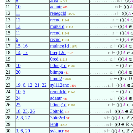
10
9
zred
⊢
(((
𝐴
12704
. . . . . . . . . . . . . . . 16
11
10
adantr
⊢
((((
𝐴
485
. . . . . . . . . . . . . . 15
12
11
renegcld
⊢
((((
𝐴
11645
. . . . . . . . . . . . . 14
13
12
recnd
⊢
((((
𝐴
∈
11241
. . . . . . . . . . . . 13
14
13
mul01d
⊢
((((
𝐴
∈
11413
. . . . . . . . . . . 12
15
11
recnd
⊢
((((
𝐴
∈
11241
. . . . . . . . . . . . 13
16
6
recnd
⊢
((((
𝐴
∈
11241
. . . . . . . . . . . . 13
17
15
,
16
mulneg1d
⊢
((((
𝐴
∈
11671
. . . . . . . . . . . 12
18
14
,
17
breq12d
⊢
((((
𝐴
∈ 
5122
. . . . . . . . . . 11
19
0red
⊢
((((
𝐴
∈
11215
. . . . . . . . . . . 12
20
10
lt0neg1d
⊢
(((
𝐴
∈
11787
. . . . . . . . . . . . 13
21
20
biimpa
⊢
((((
𝐴
∈
481
. . . . . . . . . . . 12
22
ltmul2
⊢
((0 ∈ 
12070
. . . . . . . . . . . 12
23
19
,
6
,
12
,
21
,
22
syl112anc
⊢
((((
𝐴
∈ 
1401
. . . . . . . . . . 11
24
10
,
5
remulcld
⊢
(((
𝐴
∈
11243
. . . . . . . . . . . . 13
25
24
adantr
⊢
((((
𝐴
∈
485
. . . . . . . . . . . 12
26
25
lt0neg1d
⊢
((((
𝐴
∈ 
11787
. . . . . . . . . . 11
27
18
,
23
,
26
3bitr4d
⊢
((((
𝐴
∈ ℤ
314
. . . . . . . . . 10
28
2
,
8
,
27
3bitr2rd
⊢
((((
𝐴
∈ ℤ 
311
. . . . . . . . 9
29
lenlt
⊢
((0 ∈ ℝ 
11292
. . . . . . . . . 10
30
3
,
6
,
29
sylancr
⊢
((((
𝐴
∈ ℤ 
598
. . . . . . . . 9