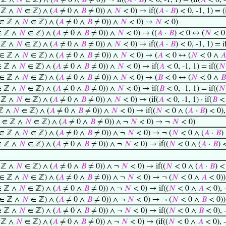
 ℤ ∧
𝑁
∈ ℤ) ∧ (
𝐴
≠ 0 ∧
𝐵
≠ 0)) → if((
𝐴
·
𝐵
) < 0, -1, 1) = (if(
𝐴
< 0, -1
 ℤ ∧
𝑁
∈ ℤ) ∧ (
𝐴
≠ 0 ∧
𝐵
≠ 0)) ∧
𝑁
< 0) → if((
𝐴
·
𝐵
) < 0, -1, 1) = (
∈ ℤ ∧
𝑁
∈ ℤ) ∧ (
𝐴
≠ 0 ∧
𝐵
≠ 0)) ∧
𝑁
< 0) →
𝑁
< 0)
 ℤ ∧
𝑁
∈ ℤ) ∧ (
𝐴
≠ 0 ∧
𝐵
≠ 0)) ∧
𝑁
< 0) → ((
𝐴
·
𝐵
) < 0 ↔ (
𝑁
< 0 
 ℤ ∧
𝑁
∈ ℤ) ∧ (
𝐴
≠ 0 ∧
𝐵
≠ 0)) ∧
𝑁
< 0) → if((
𝐴
·
𝐵
) < 0, -1, 1) = i
∈ ℤ ∧
𝑁
∈ ℤ) ∧ (
𝐴
≠ 0 ∧
𝐵
≠ 0)) ∧
𝑁
< 0) → (
𝐴
< 0 ↔ (
𝑁
< 0 ∧
𝐴
 ℤ ∧
𝑁
∈ ℤ) ∧ (
𝐴
≠ 0 ∧
𝐵
≠ 0)) ∧
𝑁
< 0) → if(
𝐴
< 0, -1, 1) = if((
𝑁
∈ ℤ ∧
𝑁
∈ ℤ) ∧ (
𝐴
≠ 0 ∧
𝐵
≠ 0)) ∧
𝑁
< 0) → (
𝐵
< 0 ↔ (
𝑁
< 0 ∧
𝐵
 ℤ ∧
𝑁
∈ ℤ) ∧ (
𝐴
≠ 0 ∧
𝐵
≠ 0)) ∧
𝑁
< 0) → if(
𝐵
< 0, -1, 1) = if((
𝑁
 ℤ ∧
𝑁
∈ ℤ) ∧ (
𝐴
≠ 0 ∧
𝐵
≠ 0)) ∧
𝑁
< 0) → (if(
𝐴
< 0, -1, 1) · if(
𝐵
< 
ℤ ∧
𝑁
∈ ℤ) ∧ (
𝐴
≠ 0 ∧
𝐵
≠ 0)) ∧
𝑁
< 0) → if((
𝑁
< 0 ∧ (
𝐴
·
𝐵
) < 0),
∈ ℤ ∧
𝑁
∈ ℤ) ∧ (
𝐴
≠ 0 ∧
𝐵
≠ 0)) ∧ ¬
𝑁
< 0) → ¬
𝑁
< 0)
∈ ℤ ∧
𝑁
∈ ℤ) ∧ (
𝐴
≠ 0 ∧
𝐵
≠ 0)) ∧ ¬
𝑁
< 0) → ¬ (
𝑁
< 0 ∧ (
𝐴
·
𝐵
)
 ℤ ∧
𝑁
∈ ℤ) ∧ (
𝐴
≠ 0 ∧
𝐵
≠ 0)) ∧ ¬
𝑁
< 0) → if((
𝑁
< 0 ∧ (
𝐴
·
𝐵
) 
 ℤ ∧
𝑁
∈ ℤ) ∧ (
𝐴
≠ 0 ∧
𝐵
≠ 0)) ∧ ¬
𝑁
< 0) → if((
𝑁
< 0 ∧ (
𝐴
·
𝐵
) <
∈ ℤ ∧
𝑁
∈ ℤ) ∧ (
𝐴
≠ 0 ∧
𝐵
≠ 0)) ∧ ¬
𝑁
< 0) → ¬ (
𝑁
< 0 ∧
𝐴
< 0))
 ℤ ∧
𝑁
∈ ℤ) ∧ (
𝐴
≠ 0 ∧
𝐵
≠ 0)) ∧ ¬
𝑁
< 0) → if((
𝑁
< 0 ∧
𝐴
< 0), -
∈ ℤ ∧
𝑁
∈ ℤ) ∧ (
𝐴
≠ 0 ∧
𝐵
≠ 0)) ∧ ¬
𝑁
< 0) → ¬ (
𝑁
< 0 ∧
𝐵
< 0))
 ℤ ∧
𝑁
∈ ℤ) ∧ (
𝐴
≠ 0 ∧
𝐵
≠ 0)) ∧ ¬
𝑁
< 0) → if((
𝑁
< 0 ∧
𝐵
< 0), -
 ℤ ∧
𝑁
∈ ℤ) ∧ (
𝐴
≠ 0 ∧
𝐵
≠ 0)) ∧ ¬
𝑁
< 0) → (if((
𝑁
< 0 ∧
𝐴
< 0), -1