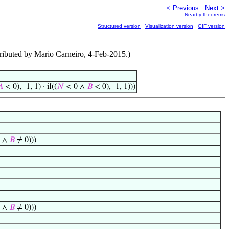
< Previous
Next >
Nearby theorems
Structured version
Visualization version
GIF version
ntributed by Mario Carneiro, 4-Feb-2015.)

< 0), -1, 1) · if((
𝑁
< 0 ∧
𝐵
< 0), -1, 1)))
∧
𝐵
≠ 0)))
∧
𝐵
≠ 0)))