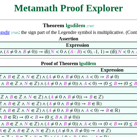
Metamath Proof Explorer
Theorem
lgsdilem
27497
lgsdir
: the sign part of the Legendre symbol is multiplicative. (Co
27505
Assertion
Expression
∧ (
𝐴
≠ 0 ∧
𝐵
≠ 0)) → if((
𝑁
< 0 ∧ (
𝐴
·
𝐵
) < 0), -1, 1) = (if((
𝑁
< 0 ∧

Proof of Theorem
lgsdilem
Expression
ℤ ∧
𝐵
∈ ℤ ∧
𝑁
∈ ℤ) ∧ (
𝐴
≠ 0 ∧
𝐵
≠ 0)) ∧
𝐴
< 0) →
𝐵
≠ 0)
 ∧
𝐵
∈ ℤ ∧
𝑁
∈ ℤ) ∧ (
𝐴
≠ 0 ∧
𝐵
≠ 0)) ∧
𝐴
< 0) → (0 ≤
𝐵
↔ (0 ≤
𝐵
 ℤ ∧
𝐵
∈ ℤ ∧
𝑁
∈ ℤ) ∧ (
𝐴
≠ 0 ∧
𝐵
≠ 0)) →
𝐵
∈ ℤ)
ℤ ∧
𝐵
∈ ℤ ∧
𝑁
∈ ℤ) ∧ (
𝐴
≠ 0 ∧
𝐵
≠ 0)) →
𝐵
∈ ℝ)
ℤ ∧
𝐵
∈ ℤ ∧
𝑁
∈ ℤ) ∧ (
𝐴
≠ 0 ∧
𝐵
≠ 0)) ∧
𝐴
< 0) →
𝐵
∈ ℝ)
 ∧
𝐵
∈ ℝ) → (0 <
𝐵
↔ (0 ≤
𝐵
∧
𝐵
≠ 0)))
 ∧
𝐵
∈ ℤ ∧
𝑁
∈ ℤ) ∧ (
𝐴
≠ 0 ∧
𝐵
≠ 0)) ∧
𝐴
< 0) → (0 <
𝐵
↔ (0 ≤
𝐵
𝐴
∈ ℤ ∧
𝐵
∈ ℤ ∧
𝑁
∈ ℤ) ∧ (
𝐴
≠ 0 ∧
𝐵
≠ 0)) →
𝐴
∈ ℤ)