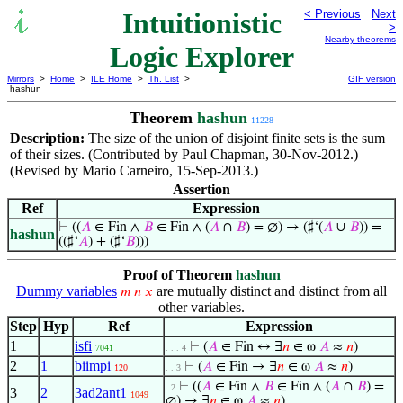
Intuitionistic
< Previous
Next
>
Nearby theorems
Logic Explorer
Mirrors
>
Home
>
ILE Home
>
Th. List
>
GIF version
hashun
Theorem
hashun
11228
Description:
The size of the union of disjoint finite sets is the sum
of their sizes. (Contributed by Paul Chapman, 30-Nov-2012.)
(Revised by Mario Carneiro, 15-Sep-2013.)
Assertion
Ref
Expression
⊢
((
𝐴
∈ Fin ∧
𝐵
∈ Fin ∧ (
𝐴
∩
𝐵
) = ∅) → (♯‘(
𝐴
∪
𝐵
)) =
hashun
((♯‘
𝐴
) + (♯‘
𝐵
)))
Proof of Theorem
hashun
Dummy variables
are mutually distinct and distinct from all
𝑚
𝑛
𝑥
other variables.
Step
Hyp
Ref
Expression
1
isfi
⊢
(
𝐴
∈ Fin ↔ ∃
𝑛
∈ ω
𝐴
≈
𝑛
)
7041
. . . 4
2
1
biimpi
⊢
(
𝐴
∈ Fin → ∃
𝑛
∈ ω
𝐴
≈
𝑛
)
120
. . 3
⊢
((
𝐴
∈ Fin ∧
𝐵
∈ Fin ∧ (
𝐴
∩
𝐵
) =
. 2
3
2
3ad2ant1
1049
∅) → ∃
𝑛
∈ ω
𝐴
≈
𝑛
)