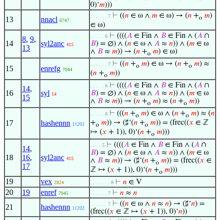
0)‘
𝑚
)))
⊢
((
𝑛
∈ ω ∧
𝑚
∈ ω) → (
𝑛
+
𝑚
)
. . . . . . 7
o
13
nnacl
6747
∈ ω)
⊢
((((
𝐴
∈ Fin ∧
𝐵
∈ Fin ∧ (
𝐴
∩
. . . . . 6
8
,
9
,
14
syl2anc
𝐵
) = ∅) ∧ (
𝑛
∈ ω ∧
𝐴
≈
𝑛
)) ∧ (
𝑚
∈ ω
415
13
∧
𝐵
≈
𝑚
)) → (
𝑛
+
𝑚
) ∈ ω)
o
⊢
((
𝑛
+
𝑚
) ∈ ω → (
𝑛
+
𝑚
) ≈
. . . . . . 7
o
o
15
enrefg
7044
(
𝑛
+
𝑚
))
o
⊢
((((
𝐴
∈ Fin ∧
𝐵
∈ Fin ∧ (
𝐴
∩
. . . . . 6
14
,
16
syl
𝐵
) = ∅) ∧ (
𝑛
∈ ω ∧
𝐴
≈
𝑛
)) ∧ (
𝑚
∈ ω
14
15
∧
𝐵
≈
𝑚
)) → (
𝑛
+
𝑚
) ≈ (
𝑛
+
𝑚
))
o
o
⊢
(((
𝑛
+
𝑚
) ∈ ω ∧ (
𝑛
+
𝑚
) ≈ (
𝑛
. . . . . 6
o
o
17
hashennn
+
𝑚
)) → (♯‘(
𝑛
+
𝑚
)) = (frec((
𝑥
∈ ℤ
11202
o
o
↦ (
𝑥
+ 1)), 0)‘(
𝑛
+
𝑚
)))
o
⊢
((((
𝐴
∈ Fin ∧
𝐵
∈ Fin ∧ (
𝐴
∩
. . . . 5
14
,
𝐵
) = ∅) ∧ (
𝑛
∈ ω ∧
𝐴
≈
𝑛
)) ∧ (
𝑚
∈ ω
18
16
,
syl2anc
415
∧
𝐵
≈
𝑚
)) → (♯‘(
𝑛
+
𝑚
)) = (frec((
𝑥
∈
o
17
ℤ ↦ (
𝑥
+ 1)), 0)‘(
𝑛
+
𝑚
)))
o
19
vex
⊢
𝑛
∈ V
2824
. . . . . . . 8
20
19
enref
⊢
𝑛
≈
𝑛
7045
. . . . . . 7
⊢
((
𝑛
∈ ω ∧
𝑛
≈
𝑛
) → (♯‘
𝑛
) =
. . . . . . 7
21
hashennn
11202
(frec((
𝑥
∈ ℤ ↦ (
𝑥
+ 1)), 0)‘
𝑛
))