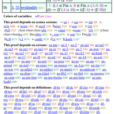
((♯‘
𝐴
) + (♯‘
𝐵
)))
⊢
((
𝐴
∈ Fin ∧
𝐵
∈ Fin ∧ (
𝐴
∩
𝐵
) =
1
56
3
,
55
rexlimddv
2673
∅) → (♯‘(
𝐴
∪
𝐵
)) = ((♯‘
𝐴
) + (♯‘
𝐵
)))
Colors of variables:
wff
set
class
This proof depends on syntax axioms:
wi
wa
wb
→
∧
↔
∧
4
104
105
w3a
wceq
wcel
wrex
cun
cin
=
∈
∃
∪
∩
1009
1402
2209
2529
3218
3219
c0
class class class
wbr
cmpt
com
cfv
(
class
∅
↦
ω
‘
3520
4128
4190
4735
5375
class class
)
co
cfrec
coa
cen
cfn
frec
+
≈
Fin
6079
6655
6678
7014
7016
o
cc0
c1
caddc
cz
chash
0
1
+
ℤ
♯
8173
8174
8176
9627
11197
This proof depends on axioms:
ax-mp
ax-1
ax-2
ax-ia1
ax-ia2
5
6
7
106
107
ax-ia3
ax-in1
ax-in2
ax-io
ax-5
ax-7
ax-gen
ax-
108
623
624
721
1500
1501
1502
ie1
ax-ie2
ax-8
ax-10
ax-11
ax-i12
ax-bndl
1546
1547
1557
1558
1559
1560
1562
ax-4
ax-17
ax-i9
ax-ial
ax-i5r
ax-14
ax-ext
1563
1579
1583
1587
1588
2212
2220
ax-coll
ax-sep
ax-nul
ax-pow
ax-pr
ax-un
ax-
4244
4247
4257
4309
4344
4576
setind
ax-iinf
ax-cnex
ax-resscn
ax-1cn
ax-1re
4682
4733
8264
8265
8266
8267
ax-icn
ax-addcl
ax-addrcl
ax-mulcl
ax-addcom
ax-
8268
8269
8270
8271
8273
addass
ax-distr
ax-i2m1
ax-0lt1
ax-0id
ax-rnegex
8275
8277
8278
8279
8281
8282
ax-cnre
ax-pre-ltirr
ax-pre-ltwlin
ax-pre-lttrn
ax-pre-
8284
8285
8286
8287
ltadd
8289
This proof depends on definitions:
df-bi
df-dc
df-3or
df-3an
117
847
1010
1011
df-tru
df-fal
df-nf
df-sb
df-eu
df-mo
df-clab
1405
1408
1514
1816
2089
2090
2225
df-cleq
df-clel
df-nfc
df-ne
df-nel
df-ral
df-
2231
2234
2381
2421
2516
2533
rex
df-reu
df-rab
df-v
df-sbc
df-csb
df-dif
df-
2534
2535
2537
2823
3052
3148
3222
un
df-in
df-ss
df-nul
df-if
df-pw
df-sn
df-
3224
3226
3233
3521
3639
3690
3714
pr
df-op
df-uni
df-int
df-iun
df-br
df-opab
3715
3717
3934
3969
4012
4129
4191
df-mpt
df-tr
df-id
df-iord
df-on
df-ilim
df-
4192
4228
4436
4509
4511
4512