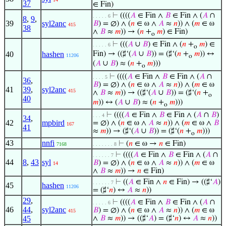
37
∈ Fin)
⊢
((((
𝐴
∈ Fin ∧
𝐵
∈ Fin ∧ (
𝐴
∩
. . . . . 6
8
,
9
,
39
syl2anc
𝐵
) = ∅) ∧ (
𝑛
∈ ω ∧
𝐴
≈
𝑛
)) ∧ (
𝑚
∈ ω
415
38
∧
𝐵
≈
𝑚
)) → (
𝑛
+
𝑚
) ∈ Fin)
o
⊢
(((
𝐴
∪
𝐵
) ∈ Fin ∧ (
𝑛
+
𝑚
) ∈
. . . . . 6
o
40
hashen
Fin) → ((♯‘(
𝐴
∪
𝐵
)) = (♯‘(
𝑛
+
𝑚
)) ↔
11206
o
(
𝐴
∪
𝐵
) ≈ (
𝑛
+
𝑚
)))
o
⊢
((((
𝐴
∈ Fin ∧
𝐵
∈ Fin ∧ (
𝐴
∩
. . . . 5
36
,
𝐵
) = ∅) ∧ (
𝑛
∈ ω ∧
𝐴
≈
𝑛
)) ∧ (
𝑚
∈ ω
41
39
,
syl2anc
415
∧
𝐵
≈
𝑚
)) → ((♯‘(
𝐴
∪
𝐵
)) = (♯‘(
𝑛
+
o
40
𝑚
)) ↔ (
𝐴
∪
𝐵
) ≈ (
𝑛
+
𝑚
)))
o
⊢
((((
𝐴
∈ Fin ∧
𝐵
∈ Fin ∧ (
𝐴
∩
𝐵
)
. . . 4
34
,
42
mpbird
= ∅) ∧ (
𝑛
∈ ω ∧
𝐴
≈
𝑛
)) ∧ (
𝑚
∈ ω ∧
𝐵
167
41
≈
𝑚
)) → (♯‘(
𝐴
∪
𝐵
)) = (♯‘(
𝑛
+
𝑚
)))
o
43
nnfi
⊢
(
𝑛
∈ ω →
𝑛
∈ Fin)
7168
. . . . . . . 8
⊢
((((
𝐴
∈ Fin ∧
𝐵
∈ Fin ∧ (
𝐴
∩
. . . . . . 7
44
8
,
43
syl
𝐵
) = ∅) ∧ (
𝑛
∈ ω ∧
𝐴
≈
𝑛
)) ∧ (
𝑚
∈ ω
14
∧
𝐵
≈
𝑚
)) →
𝑛
∈ Fin)
⊢
((
𝐴
∈ Fin ∧
𝑛
∈ Fin) → ((♯‘
𝐴
)
. . . . . . 7
45
hashen
11206
= (♯‘
𝑛
) ↔
𝐴
≈
𝑛
))
29
,
⊢
((((
𝐴
∈ Fin ∧
𝐵
∈ Fin ∧ (
𝐴
∩
. . . . . 6
46
44
,
syl2anc
𝐵
) = ∅) ∧ (
𝑛
∈ ω ∧
𝐴
≈
𝑛
)) ∧ (
𝑚
∈ ω
415
45
∧
𝐵
≈
𝑚
)) → ((♯‘
𝐴
) = (♯‘
𝑛
) ↔
𝐴
≈
𝑛
))