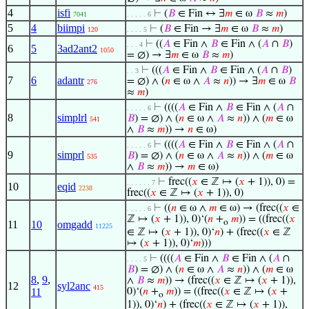
4
isfi
⊢
(
𝐵
∈ Fin ↔ ∃
𝑚
∈ ω
𝐵
≈
𝑚
)
7041
. . . . . 6
5
4
biimpi
⊢
(
𝐵
∈ Fin → ∃
𝑚
∈ ω
𝐵
≈
𝑚
)
120
. . . . 5
⊢
((
𝐴
∈ Fin ∧
𝐵
∈ Fin ∧ (
𝐴
∩
𝐵
)
. . . 4
6
5
3ad2ant2
1050
= ∅) → ∃
𝑚
∈ ω
𝐵
≈
𝑚
)
⊢
(((
𝐴
∈ Fin ∧
𝐵
∈ Fin ∧ (
𝐴
∩
𝐵
)
. . 3
7
6
adantr
= ∅) ∧ (
𝑛
∈ ω ∧
𝐴
≈
𝑛
)) → ∃
𝑚
∈ ω
𝐵
276
≈
𝑚
)
⊢
((((
𝐴
∈ Fin ∧
𝐵
∈ Fin ∧ (
𝐴
∩
. . . . . 6
8
simplrl
𝐵
) = ∅) ∧ (
𝑛
∈ ω ∧
𝐴
≈
𝑛
)) ∧ (
𝑚
∈ ω
541
∧
𝐵
≈
𝑚
)) →
𝑛
∈ ω)
⊢
((((
𝐴
∈ Fin ∧
𝐵
∈ Fin ∧ (
𝐴
∩
. . . . . 6
9
simprl
𝐵
) = ∅) ∧ (
𝑛
∈ ω ∧
𝐴
≈
𝑛
)) ∧ (
𝑚
∈ ω
535
∧
𝐵
≈
𝑚
)) →
𝑚
∈ ω)
⊢
frec((
𝑥
∈ ℤ ↦ (
𝑥
+ 1)), 0) =
. . . . . . 7
10
eqid
2238
frec((
𝑥
∈ ℤ ↦ (
𝑥
+ 1)), 0)
⊢
((
𝑛
∈ ω ∧
𝑚
∈ ω) → (frec((
𝑥
∈
. . . . . 6
ℤ ↦ (
𝑥
+ 1)), 0)‘(
𝑛
+
𝑚
)) = ((frec((
𝑥
o
11
10
omgadd
11225
∈ ℤ ↦ (
𝑥
+ 1)), 0)‘
𝑛
) + (frec((
𝑥
∈ ℤ
↦ (
𝑥
+ 1)), 0)‘
𝑚
)))
⊢
((((
𝐴
∈ Fin ∧
𝐵
∈ Fin ∧ (
𝐴
∩
. . . . 5
𝐵
) = ∅) ∧ (
𝑛
∈ ω ∧
𝐴
≈
𝑛
)) ∧ (
𝑚
∈ ω
8
,
9
,
∧
𝐵
≈
𝑚
)) → (frec((
𝑥
∈ ℤ ↦ (
𝑥
+ 1)),
12
syl2anc
415
11
0)‘(
𝑛
+
𝑚
)) = ((frec((
𝑥
∈ ℤ ↦ (
𝑥
+
o
1)), 0)‘
𝑛
) + (frec((
𝑥
∈ ℤ ↦ (
𝑥
+ 1)),