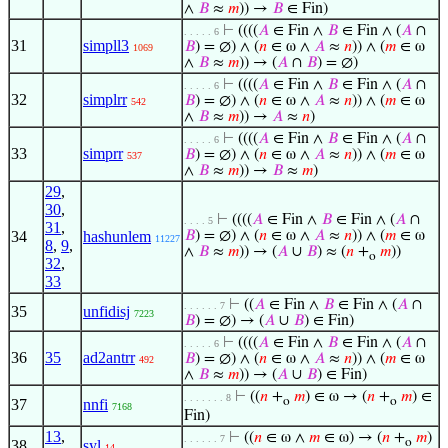
∧
𝐵
≈
𝑚
)) →
𝐵
∈ Fin)
⊢
((((
𝐴
∈ Fin ∧
𝐵
∈ Fin ∧ (
𝐴
∩
. . . . . 6
31
simpll3
𝐵
) = ∅) ∧ (
𝑛
∈ ω ∧
𝐴
≈
𝑛
)) ∧ (
𝑚
∈ ω
1069
∧
𝐵
≈
𝑚
)) → (
𝐴
∩
𝐵
) = ∅)
⊢
((((
𝐴
∈ Fin ∧
𝐵
∈ Fin ∧ (
𝐴
∩
. . . . . 6
32
simplrr
𝐵
) = ∅) ∧ (
𝑛
∈ ω ∧
𝐴
≈
𝑛
)) ∧ (
𝑚
∈ ω
542
∧
𝐵
≈
𝑚
)) →
𝐴
≈
𝑛
)
⊢
((((
𝐴
∈ Fin ∧
𝐵
∈ Fin ∧ (
𝐴
∩
. . . . . 6
33
simprr
𝐵
) = ∅) ∧ (
𝑛
∈ ω ∧
𝐴
≈
𝑛
)) ∧ (
𝑚
∈ ω
537
∧
𝐵
≈
𝑚
)) →
𝐵
≈
𝑚
)
29
,
30
,
⊢
((((
𝐴
∈ Fin ∧
𝐵
∈ Fin ∧ (
𝐴
∩
. . . . 5
31
,
34
hashunlem
𝐵
) = ∅) ∧ (
𝑛
∈ ω ∧
𝐴
≈
𝑛
)) ∧ (
𝑚
∈ ω
11227
8
,
9
,
∧
𝐵
≈
𝑚
)) → (
𝐴
∪
𝐵
) ≈ (
𝑛
+
𝑚
))
o
32
,
33
⊢
((
𝐴
∈ Fin ∧
𝐵
∈ Fin ∧ (
𝐴
∩
. . . . . . 7
35
unfidisj
7223
𝐵
) = ∅) → (
𝐴
∪
𝐵
) ∈ Fin)
⊢
((((
𝐴
∈ Fin ∧
𝐵
∈ Fin ∧ (
𝐴
∩
. . . . . 6
36
35
ad2antrr
𝐵
) = ∅) ∧ (
𝑛
∈ ω ∧
𝐴
≈
𝑛
)) ∧ (
𝑚
∈ ω
492
∧
𝐵
≈
𝑚
)) → (
𝐴
∪
𝐵
) ∈ Fin)
⊢
((
𝑛
+
𝑚
) ∈ ω → (
𝑛
+
𝑚
) ∈
. . . . . . . 8
o
o
37
nnfi
7168
Fin)
13
,
⊢
((
𝑛
∈ ω ∧
𝑚
∈ ω) → (
𝑛
+
𝑚
)
. . . . . . 7
o
38
syl
14