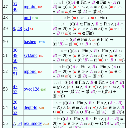
⊢
((((
𝐴
∈ Fin ∧
𝐵
∈ Fin ∧ (
𝐴
∩
. . . . 5
32
,
47
mpbird
𝐵
) = ∅) ∧ (
𝑛
∈ ω ∧
𝐴
≈
𝑛
)) ∧ (
𝑚
∈ ω
167
46
∧
𝐵
≈
𝑚
)) → (♯‘
𝐴
) = (♯‘
𝑛
))
48
nnfi
⊢
(
𝑚
∈ ω →
𝑚
∈ Fin)
7168
. . . . . . . 8
⊢
((((
𝐴
∈ Fin ∧
𝐵
∈ Fin ∧ (
𝐴
∩
. . . . . . 7
49
9
,
48
syl
𝐵
) = ∅) ∧ (
𝑛
∈ ω ∧
𝐴
≈
𝑛
)) ∧ (
𝑚
∈ ω
14
∧
𝐵
≈
𝑚
)) →
𝑚
∈ Fin)
⊢
((
𝐵
∈ Fin ∧
𝑚
∈ Fin) →
. . . . . . 7
50
hashen
11206
((♯‘
𝐵
) = (♯‘
𝑚
) ↔
𝐵
≈
𝑚
))
30
,
⊢
((((
𝐴
∈ Fin ∧
𝐵
∈ Fin ∧ (
𝐴
∩
. . . . . 6
51
49
,
syl2anc
𝐵
) = ∅) ∧ (
𝑛
∈ ω ∧
𝐴
≈
𝑛
)) ∧ (
𝑚
∈ ω
415
50
∧
𝐵
≈
𝑚
)) → ((♯‘
𝐵
) = (♯‘
𝑚
) ↔
𝐵
≈
𝑚
))
⊢
((((
𝐴
∈ Fin ∧
𝐵
∈ Fin ∧ (
𝐴
∩
. . . . 5
33
,
52
mpbird
𝐵
) = ∅) ∧ (
𝑛
∈ ω ∧
𝐴
≈
𝑛
)) ∧ (
𝑚
∈ ω
167
51
∧
𝐵
≈
𝑚
)) → (♯‘
𝐵
) = (♯‘
𝑚
))
⊢
((((
𝐴
∈ Fin ∧
𝐵
∈ Fin ∧ (
𝐴
∩
𝐵
)
. . . 4
47
,
= ∅) ∧ (
𝑛
∈ ω ∧
𝐴
≈
𝑛
)) ∧ (
𝑚
∈ ω ∧
𝐵
53
oveq12d
6097
52
≈
𝑚
)) → ((♯‘
𝐴
) + (♯‘
𝐵
)) = ((♯‘
𝑛
) +
(♯‘
𝑚
)))
28
,
⊢
((((
𝐴
∈ Fin ∧
𝐵
∈ Fin ∧ (
𝐴
∩
𝐵
)
. . 3
54
42
,
3eqtr4d
= ∅) ∧ (
𝑛
∈ ω ∧
𝐴
≈
𝑛
)) ∧ (
𝑚
∈ ω ∧
𝐵
2281
53
≈
𝑚
)) → (♯‘(
𝐴
∪
𝐵
)) = ((♯‘
𝐴
) + (♯‘
𝐵
)))
⊢
(((
𝐴
∈ Fin ∧
𝐵
∈ Fin ∧ (
𝐴
∩
𝐵
) =
. 2
55
7
,
54
rexlimddv
∅) ∧ (
𝑛
∈ ω ∧
𝐴
≈
𝑛
)) → (♯‘(
𝐴
∪
𝐵
)) =
2673