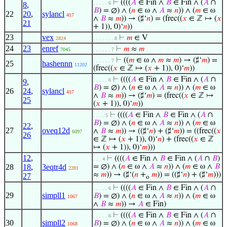
⊢
((((
𝐴
∈ Fin ∧
𝐵
∈ Fin ∧ (
𝐴
∩
. . . . . 6
8
,
𝐵
) = ∅) ∧ (
𝑛
∈ ω ∧
𝐴
≈
𝑛
)) ∧ (
𝑚
∈ ω
22
20
,
sylancl
417
∧
𝐵
≈
𝑚
)) → (♯‘
𝑛
) = (frec((
𝑥
∈ ℤ ↦ (
𝑥
21
+ 1)), 0)‘
𝑛
))
23
vex
⊢
𝑚
∈ V
2824
. . . . . . . 8
24
23
enref
⊢
𝑚
≈
𝑚
7045
. . . . . . 7
⊢
((
𝑚
∈ ω ∧
𝑚
≈
𝑚
) → (♯‘
𝑚
) =
. . . . . . 7
25
hashennn
11202
(frec((
𝑥
∈ ℤ ↦ (
𝑥
+ 1)), 0)‘
𝑚
))
⊢
((((
𝐴
∈ Fin ∧
𝐵
∈ Fin ∧ (
𝐴
∩
. . . . . 6
9
,
𝐵
) = ∅) ∧ (
𝑛
∈ ω ∧
𝐴
≈
𝑛
)) ∧ (
𝑚
∈ ω
26
24
,
sylancl
417
∧
𝐵
≈
𝑚
)) → (♯‘
𝑚
) = (frec((
𝑥
∈ ℤ ↦
25
(
𝑥
+ 1)), 0)‘
𝑚
))
⊢
((((
𝐴
∈ Fin ∧
𝐵
∈ Fin ∧ (
𝐴
∩
. . . . 5
𝐵
) = ∅) ∧ (
𝑛
∈ ω ∧
𝐴
≈
𝑛
)) ∧ (
𝑚
∈ ω
22
,
27
oveq12d
∧
𝐵
≈
𝑚
)) → ((♯‘
𝑛
) + (♯‘
𝑚
)) = ((frec((
𝑥
6097
26
∈ ℤ ↦ (
𝑥
+ 1)), 0)‘
𝑛
) + (frec((
𝑥
∈ ℤ
↦ (
𝑥
+ 1)), 0)‘
𝑚
)))
12
,
⊢
((((
𝐴
∈ Fin ∧
𝐵
∈ Fin ∧ (
𝐴
∩
𝐵
)
. . . 4
28
18
,
3eqtr4d
= ∅) ∧ (
𝑛
∈ ω ∧
𝐴
≈
𝑛
)) ∧ (
𝑚
∈ ω ∧
𝐵
2281
≈
𝑚
)) → (♯‘(
𝑛
+
𝑚
)) = ((♯‘
𝑛
) + (♯‘
𝑚
)))
27
o
⊢
((((
𝐴
∈ Fin ∧
𝐵
∈ Fin ∧ (
𝐴
∩
. . . . . 6
29
simpll1
𝐵
) = ∅) ∧ (
𝑛
∈ ω ∧
𝐴
≈
𝑛
)) ∧ (
𝑚
∈ ω
1067
∧
𝐵
≈
𝑚
)) →
𝐴
∈ Fin)
⊢
((((
𝐴
∈ Fin ∧
𝐵
∈ Fin ∧ (
𝐴
∩
. . . . . 6
30
simpll2
𝐵
) = ∅) ∧ (
𝑛
∈ ω ∧
𝐴
≈
𝑛
)) ∧ (
𝑚
∈ ω
1068