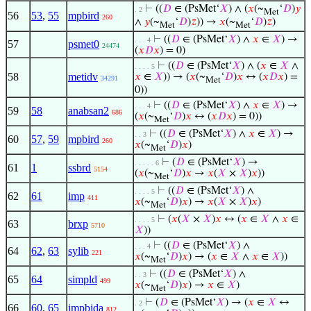
⊢
((
𝐷
∈ (PsMet‘
𝑋
) ∧ (
𝑥
(~
‘
𝐷
)
𝑦
. 2
Met
56
53
,
55
mpbird
260
∧
𝑦
(~
‘
𝐷
)
𝑧
)) →
𝑥
(~
‘
𝐷
)
𝑧
)
Met
Met
⊢
((
𝐷
∈ (PsMet‘
𝑋
) ∧
𝑥
∈
𝑋
) →
. . . 4
57
psmet0
24474
(
𝑥
𝐷
𝑥
) = 0)
⊢
((
𝐷
∈ (PsMet‘
𝑋
) ∧ (
𝑥
∈
𝑋
∧
. . . . 5
58
metidv
𝑥
∈
𝑋
)) → (
𝑥
(~
‘
𝐷
)
𝑥
↔ (
𝑥
𝐷
𝑥
) =
34291
Met
0))
⊢
((
𝐷
∈ (PsMet‘
𝑋
) ∧
𝑥
∈
𝑋
) →
. . . 4
59
58
anabsan2
686
(
𝑥
(~
‘
𝐷
)
𝑥
↔ (
𝑥
𝐷
𝑥
) = 0))
Met
⊢
((
𝐷
∈ (PsMet‘
𝑋
) ∧
𝑥
∈
𝑋
) →
. . 3
60
57
,
59
mpbird
260
𝑥
(~
‘
𝐷
)
𝑥
)
Met
⊢
(
𝐷
∈ (PsMet‘
𝑋
) →
. . . . . 6
61
1
ssbrd
5154
(
𝑥
(~
‘
𝐷
)
𝑥
→
𝑥
(
𝑋
×
𝑋
)
𝑥
))
Met
⊢
((
𝐷
∈ (PsMet‘
𝑋
) ∧
. . . . 5
62
61
imp
411
𝑥
(~
‘
𝐷
)
𝑥
) →
𝑥
(
𝑋
×
𝑋
)
𝑥
)
Met
⊢
(
𝑥
(
𝑋
×
𝑋
)
𝑥
↔ (
𝑥
∈
𝑋
∧
𝑥
∈
. . . . 5
63
brxp
5710
𝑋
))
⊢
((
𝐷
∈ (PsMet‘
𝑋
) ∧
. . . 4
64
62
,
63
sylib
221
𝑥
(~
‘
𝐷
)
𝑥
) → (
𝑥
∈
𝑋
∧
𝑥
∈
𝑋
))
Met
⊢
((
𝐷
∈ (PsMet‘
𝑋
) ∧
. . 3
65
64
simpld
499
𝑥
(~
‘
𝐷
)
𝑥
) →
𝑥
∈
𝑋
)
Met
⊢
(
𝐷
∈ (PsMet‘
𝑋
) → (
𝑥
∈
𝑋
↔
. 2
66
60
,
65
impbida
812