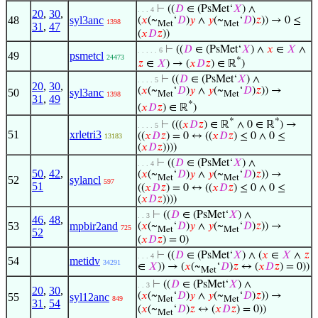
⊢
((
𝐷
∈ (PsMet‘
𝑋
) ∧
. . . 4
20
,
30
,
48
syl3anc
(
𝑥
(~
‘
𝐷
)
𝑦
∧
𝑦
(~
‘
𝐷
)
𝑧
)) → 0 ≤
1398
Met
Met
31
,
47
(
𝑥
𝐷
𝑧
))
⊢
((
𝐷
∈ (PsMet‘
𝑋
) ∧
𝑥
∈
𝑋
∧
. . . . . 6
49
psmetcl
24473
*
𝑧
∈
𝑋
) → (
𝑥
𝐷
𝑧
) ∈ ℝ
)
⊢
((
𝐷
∈ (PsMet‘
𝑋
) ∧
. . . . 5
20
,
30
,
(
𝑥
(~
‘
𝐷
)
𝑦
∧
𝑦
(~
‘
𝐷
)
𝑧
)) →
50
syl3anc
Met
Met
1398
31
,
49
*
(
𝑥
𝐷
𝑧
) ∈ ℝ
)
*
*
⊢
(((
𝑥
𝐷
𝑧
) ∈ ℝ
∧ 0 ∈ ℝ
) →
. . . . 5
51
xrletri3
((
𝑥
𝐷
𝑧
) = 0 ↔ ((
𝑥
𝐷
𝑧
) ≤ 0 ∧ 0 ≤
13183
(
𝑥
𝐷
𝑧
))))
⊢
((
𝐷
∈ (PsMet‘
𝑋
) ∧
. . . 4
50
,
42
,
(
𝑥
(~
‘
𝐷
)
𝑦
∧
𝑦
(~
‘
𝐷
)
𝑧
)) →
Met
Met
52
sylancl
597
51
((
𝑥
𝐷
𝑧
) = 0 ↔ ((
𝑥
𝐷
𝑧
) ≤ 0 ∧ 0 ≤
(
𝑥
𝐷
𝑧
))))
⊢
((
𝐷
∈ (PsMet‘
𝑋
) ∧
. . 3
46
,
48
,
53
mpbir2and
(
𝑥
(~
‘
𝐷
)
𝑦
∧
𝑦
(~
‘
𝐷
)
𝑧
)) →
725
Met
Met
52
(
𝑥
𝐷
𝑧
) = 0)
⊢
((
𝐷
∈ (PsMet‘
𝑋
) ∧ (
𝑥
∈
𝑋
∧
𝑧
. . . 4
54
metidv
34291
∈
𝑋
)) → (
𝑥
(~
‘
𝐷
)
𝑧
↔ (
𝑥
𝐷
𝑧
) = 0))
Met
⊢
((
𝐷
∈ (PsMet‘
𝑋
) ∧
. . 3
20
,
30
,
(
𝑥
(~
‘
𝐷
)
𝑦
∧
𝑦
(~
‘
𝐷
)
𝑧
)) →
55
syl12anc
849
Met
Met
31
,
54
(
𝑥
(~
‘
𝐷
)
𝑧
↔ (
𝑥
𝐷
𝑧
) = 0))
Met