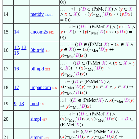
0))
⊢
((
𝐷
∈ (PsMet‘
𝑋
) ∧ (
𝑦
∈
𝑋
. . . . . . 7
14
metidv
∧
𝑥
∈
𝑋
)) → (
𝑦
(~
‘
𝐷
)
𝑥
↔ (
𝑦
𝐷
𝑥
)
34291
Met
= 0))
⊢
((
𝐷
∈ (PsMet‘
𝑋
) ∧ (
𝑥
∈
𝑋
∧
. . . . . 6
15
14
ancom2s
𝑦
∈
𝑋
)) → (
𝑦
(~
‘
𝐷
)
𝑥
↔ (
𝑦
𝐷
𝑥
) =
662
Met
0))
⊢
((
𝐷
∈ (PsMet‘
𝑋
) ∧ (
𝑥
∈
𝑋
∧
. . . . 5
12
,
13
,
𝑦
∈
𝑋
)) → (
𝑥
(~
‘
𝐷
)
𝑦
↔
16
3bitr4d
314
Met
15
𝑦
(~
‘
𝐷
)
𝑥
))
Met
⊢
((
𝐷
∈ (PsMet‘
𝑋
) ∧ (
𝑥
∈
𝑋
∧
𝑦
. . . 4
∈
𝑋
)) → (
𝑥
(~
‘
𝐷
)
𝑦
→
17
16
biimpd
232
Met
𝑦
(~
‘
𝐷
)
𝑥
))
Met
⊢
((
𝐷
∈ (PsMet‘
𝑋
) ∧
. . 3
𝑥
(~
‘
𝐷
)
𝑦
) → ((
𝑥
∈
𝑋
∧
𝑦
∈
𝑋
) →
18
17
impancom
456
Met
𝑦
(~
‘
𝐷
)
𝑥
))
Met
⊢
((
𝐷
∈ (PsMet‘
𝑋
) ∧
𝑥
(~
‘
𝐷
)
𝑦
)
. 2
Met
19
9
,
18
mpd
16
→
𝑦
(~
‘
𝐷
)
𝑥
)
Met
⊢
((
𝐷
∈ (PsMet‘
𝑋
) ∧
. . . . . 6
20
simpl
(
𝑥
(~
‘
𝐷
)
𝑦
∧
𝑦
(~
‘
𝐷
)
𝑧
)) →
𝐷
∈
487
Met
Met
(PsMet‘
𝑋
))
⊢
((
𝐷
∈ (PsMet‘
𝑋
) ∧
. . . . . . . 8
(
𝑥
(~
‘
𝐷
)
𝑦
∧
𝑦
(~
‘
𝐷
)
𝑧
)) →
21
simprr
784
Met
Met