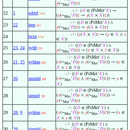
𝑦
(~
‘
𝐷
)
𝑧
)
Met
⊢
(
𝐷
∈ (PsMet‘
𝑋
) →
. . . . . . . . . 10
22
1
ssbrd
5154
(
𝑦
(~
‘
𝐷
)
𝑧
→
𝑦
(
𝑋
×
𝑋
)
𝑧
))
Met
⊢
((
𝐷
∈ (PsMet‘
𝑋
) ∧
. . . . . . . . 9
23
22
imp
411
𝑦
(~
‘
𝐷
)
𝑧
) →
𝑦
(
𝑋
×
𝑋
)
𝑧
)
Met
⊢
(
𝑦
(
𝑋
×
𝑋
)
𝑧
↔ (
𝑦
∈
𝑋
∧
𝑧
. . . . . . . . 9
24
brxp
5710
∈
𝑋
))
⊢
((
𝐷
∈ (PsMet‘
𝑋
) ∧
. . . . . . . 8
25
23
,
24
sylib
221
𝑦
(~
‘
𝐷
)
𝑧
) → (
𝑦
∈
𝑋
∧
𝑧
∈
𝑋
))
Met
⊢
((
𝐷
∈ (PsMet‘
𝑋
) ∧
. . . . . . 7
26
21
,
25
syldan
(
𝑥
(~
‘
𝐷
)
𝑦
∧
𝑦
(~
‘
𝐷
)
𝑧
)) → (
𝑦
∈
602
Met
Met
𝑋
∧
𝑧
∈
𝑋
))
⊢
((
𝐷
∈ (PsMet‘
𝑋
) ∧
. . . . . 6
27
26
simpld
(
𝑥
(~
‘
𝐷
)
𝑦
∧
𝑦
(~
‘
𝐷
)
𝑧
)) →
𝑦
∈
499
Met
Met
𝑋
)
⊢
((
𝐷
∈ (PsMet‘
𝑋
) ∧
. . . . . . . 8
(
𝑥
(~
‘
𝐷
)
𝑦
∧
𝑦
(~
‘
𝐷
)
𝑧
)) →
28
simprl
782
Met
Met
𝑥
(~
‘
𝐷
)
𝑦
)
Met
⊢
((
𝐷
∈ (PsMet‘
𝑋
) ∧
. . . . . . 7
29
28
,
9
syldan
(
𝑥
(~
‘
𝐷
)
𝑦
∧
𝑦
(~
‘
𝐷
)
𝑧
)) → (
𝑥
∈
602
Met
Met
𝑋
∧
𝑦
∈
𝑋
))
⊢
((
𝐷
∈ (PsMet‘
𝑋
) ∧
. . . . . 6
30
29
simpld
(
𝑥
(~
‘
𝐷
)
𝑦
∧
𝑦
(~
‘
𝐷
)
𝑧
)) →
𝑥
∈
499