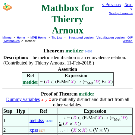
Mathbox for
< Previous
Next
>
Nearby theorems
Thierry
Arnoux
Mirrors
>
Home
>
MPE Home
>
Th. List
>
Structured version
Visualization version
GIF
Mathboxes
> metider
version
Theorem
metider
34293
Description:
The metric identification is an equivalence relation.
(Contributed by Thierry Arnoux, 11-Feb-2018.)
Assertion
Ref
Expression
metider
⊢
(
𝐷
∈ (PsMet‘
𝑋
) → (~
‘
𝐷
) Er
𝑋
)
Met
Proof of Theorem
metider
Dummy variables
are mutually distinct and distinct from all
𝑥
𝑦
𝑧
other variables.
Step
Hyp
Ref
Expression
⊢
(
𝐷
∈ (PsMet‘
𝑋
) → (~
‘
𝐷
)
. . . 4
Met
1
metidss
34290
⊆ (
𝑋
×
𝑋
))
2
xpss
⊢
(
𝑋
×
𝑋
) ⊆ (V × V)
5677
. . . 4