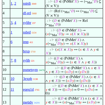
⊢
(
𝐷
∈ (PsMet‘
𝑋
) → (~
‘
𝐷
) ⊆
. . 3
Met
3
1
,
2
sstrdi
3949
(V × V))
⊢
(Rel (~
‘
𝐷
) ↔ (~
‘
𝐷
) ⊆
. . 3
Met
Met
4
df-rel
5668
(V × V))
⊢
(
𝐷
∈ (PsMet‘
𝑋
) → Rel
. 2
5
3
,
4
sylibr
237
(~
‘
𝐷
))
Met
⊢
(
𝐷
∈ (PsMet‘
𝑋
) →
. . . . 5
6
1
ssbrd
5154
(
𝑥
(~
‘
𝐷
)
𝑦
→
𝑥
(
𝑋
×
𝑋
)
𝑦
))
Met
⊢
((
𝐷
∈ (PsMet‘
𝑋
) ∧
. . . 4
7
6
imp
411
𝑥
(~
‘
𝐷
)
𝑦
) →
𝑥
(
𝑋
×
𝑋
)
𝑦
)
Met
⊢
(
𝑥
(
𝑋
×
𝑋
)
𝑦
↔ (
𝑥
∈
𝑋
∧
𝑦
∈
. . . 4
8
brxp
5710
𝑋
))
⊢
((
𝐷
∈ (PsMet‘
𝑋
) ∧
. . 3
9
7
,
8
sylib
221
𝑥
(~
‘
𝐷
)
𝑦
) → (
𝑥
∈
𝑋
∧
𝑦
∈
𝑋
))
Met
⊢
((
𝐷
∈ (PsMet‘
𝑋
) ∧
𝑥
∈
𝑋
. . . . . . . 8
10
psmetsym
24476
∧
𝑦
∈
𝑋
) → (
𝑥
𝐷
𝑦
) = (
𝑦
𝐷
𝑥
))
⊢
((
𝐷
∈ (PsMet‘
𝑋
) ∧ (
𝑥
∈
𝑋
. . . . . . 7
11
10
3expb
1138
∧
𝑦
∈
𝑋
)) → (
𝑥
𝐷
𝑦
) = (
𝑦
𝐷
𝑥
))
⊢
((
𝐷
∈ (PsMet‘
𝑋
) ∧ (
𝑥
∈
𝑋
∧
. . . . . 6
12
11
eqeq1d
𝑦
∈
𝑋
)) → ((
𝑥
𝐷
𝑦
) = 0 ↔ (
𝑦
𝐷
𝑥
) =
2765
0))
⊢
((
𝐷
∈ (PsMet‘
𝑋
) ∧ (
𝑥
∈
𝑋
∧
. . . . . 6
13
metidv
𝑦
∈
𝑋
)) → (
𝑥
(~
‘
𝐷
)
𝑦
↔ (
𝑥
𝐷
𝑦
) =
34291
Met