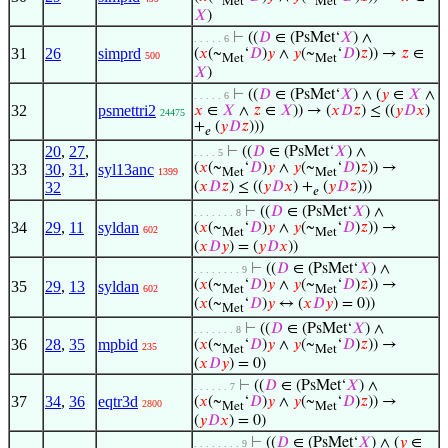
Met
Met
𝑋
)
⊢
((
𝐷
∈ (PsMet‘
𝑋
) ∧
. . . . . 6
31
26
simprd
(
𝑥
(~
‘
𝐷
)
𝑦
∧
𝑦
(~
‘
𝐷
)
𝑧
)) →
𝑧
∈
500
Met
Met
𝑋
)
⊢
((
𝐷
∈ (PsMet‘
𝑋
) ∧ (
𝑦
∈
𝑋
∧
. . . . . 6
32
psmettri2
𝑥
∈
𝑋
∧
𝑧
∈
𝑋
)) → (
𝑥
𝐷
𝑧
) ≤ ((
𝑦
𝐷
𝑥
)
24475
+
(
𝑦
𝐷
𝑧
)))
𝑒
20
,
27
,
⊢
((
𝐷
∈ (PsMet‘
𝑋
) ∧
. . . . 5
(
𝑥
(~
‘
𝐷
)
𝑦
∧
𝑦
(~
‘
𝐷
)
𝑧
)) →
33
30
,
31
,
syl13anc
1399
Met
Met
32
(
𝑥
𝐷
𝑧
) ≤ ((
𝑦
𝐷
𝑥
) +
(
𝑦
𝐷
𝑧
)))
𝑒
⊢
((
𝐷
∈ (PsMet‘
𝑋
) ∧
. . . . . . . 8
34
29
,
11
syldan
(
𝑥
(~
‘
𝐷
)
𝑦
∧
𝑦
(~
‘
𝐷
)
𝑧
)) →
602
Met
Met
(
𝑥
𝐷
𝑦
) = (
𝑦
𝐷
𝑥
))
⊢
((
𝐷
∈ (PsMet‘
𝑋
) ∧
. . . . . . . . 9
(
𝑥
(~
‘
𝐷
)
𝑦
∧
𝑦
(~
‘
𝐷
)
𝑧
)) →
35
29
,
13
syldan
602
Met
Met
(
𝑥
(~
‘
𝐷
)
𝑦
↔ (
𝑥
𝐷
𝑦
) = 0))
Met
⊢
((
𝐷
∈ (PsMet‘
𝑋
) ∧
. . . . . . . 8
36
28
,
35
mpbid
(
𝑥
(~
‘
𝐷
)
𝑦
∧
𝑦
(~
‘
𝐷
)
𝑧
)) →
235
Met
Met
(
𝑥
𝐷
𝑦
) = 0)
⊢
((
𝐷
∈ (PsMet‘
𝑋
) ∧
. . . . . . 7
37
34
,
36
eqtr3d
(
𝑥
(~
‘
𝐷
)
𝑦
∧
𝑦
(~
‘
𝐷
)
𝑧
)) →
2800
Met
Met
(
𝑦
𝐷
𝑥
) = 0)
⊢
((
𝐷
∈ (PsMet‘
𝑋
) ∧ (
𝑦
∈
. . . . . . . . 9