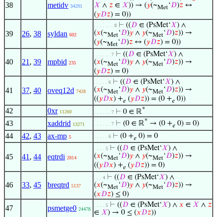
38
metidv
𝑋
∧
𝑧
∈
𝑋
)) → (
𝑦
(~
‘
𝐷
)
𝑧
↔
34291
Met
(
𝑦
𝐷
𝑧
) = 0))
⊢
((
𝐷
∈ (PsMet‘
𝑋
) ∧
. . . . . . . 8
(
𝑥
(~
‘
𝐷
)
𝑦
∧
𝑦
(~
‘
𝐷
)
𝑧
)) →
39
26
,
38
syldan
602
Met
Met
(
𝑦
(~
‘
𝐷
)
𝑧
↔ (
𝑦
𝐷
𝑧
) = 0))
Met
⊢
((
𝐷
∈ (PsMet‘
𝑋
) ∧
. . . . . . 7
40
21
,
39
mpbid
(
𝑥
(~
‘
𝐷
)
𝑦
∧
𝑦
(~
‘
𝐷
)
𝑧
)) →
235
Met
Met
(
𝑦
𝐷
𝑧
) = 0)
⊢
((
𝐷
∈ (PsMet‘
𝑋
) ∧
. . . . . 6
(
𝑥
(~
‘
𝐷
)
𝑦
∧
𝑦
(~
‘
𝐷
)
𝑧
)) →
41
37
,
40
oveq12d
7428
Met
Met
((
𝑦
𝐷
𝑥
) +
(
𝑦
𝐷
𝑧
)) = (0 +
0))
𝑒
𝑒
*
42
0xr
⊢
0 ∈ ℝ
11260
. . . . . . 7
*
43
xaddrid
⊢
(0 ∈ ℝ
→ (0 +
0) = 0)
. . . . . . 7
13271
𝑒
44
42
,
43
ax-mp
⊢
(0 +
0) = 0
. . . . . 6
5
𝑒
⊢
((
𝐷
∈ (PsMet‘
𝑋
) ∧
. . . . 5
(
𝑥
(~
‘
𝐷
)
𝑦
∧
𝑦
(~
‘
𝐷
)
𝑧
)) →
45
41
,
44
eqtrdi
2814
Met
Met
((
𝑦
𝐷
𝑥
) +
(
𝑦
𝐷
𝑧
)) = 0)
𝑒
⊢
((
𝐷
∈ (PsMet‘
𝑋
) ∧
. . . 4
46
33
,
45
breqtrd
(
𝑥
(~
‘
𝐷
)
𝑦
∧
𝑦
(~
‘
𝐷
)
𝑧
)) →
5137
Met
Met
(
𝑥
𝐷
𝑧
) ≤ 0)
⊢
((
𝐷
∈ (PsMet‘
𝑋
) ∧
𝑥
∈
𝑋
∧
𝑧
. . . . 5
47
psmetge0
24478
∈
𝑋
) → 0 ≤ (
𝑥
𝐷
𝑧
))