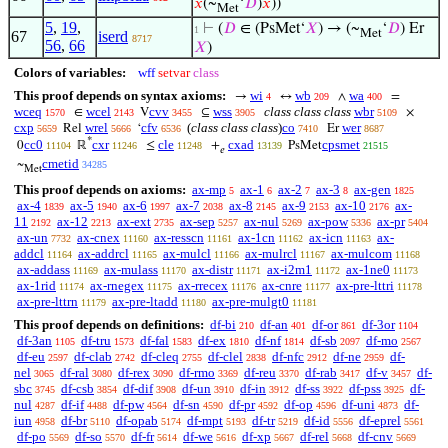
𝑥
(~
‘
𝐷
)
𝑥
))
Met
5
,
19
,
⊢
(
𝐷
∈ (PsMet‘
𝑋
) → (~
‘
𝐷
) Er
1
Met
67
iserd
8717
56
,
66
𝑋
)
Colors of variables:
wff
setvar
class
This proof depends on syntax axioms:
wi
wb
wa
→
↔
∧
=
4
209
400
wceq
wcel
cvv
wss
class class class
wbr
∈
V
⊆
×
1570
2143
3455
3905
5109
cxp
wrel
cfv
(
class class class
)
co
wer
Rel
‘
Er
5659
5666
6536
7410
8687
*
cc0
cxr
cle
cxad
cpsmet
0
ℝ
≤
+
PsMet
11104
11246
11248
13139
21515
𝑒
cmetid
~
34285
Met
This proof depends on axioms:
ax-mp
ax-1
ax-2
ax-3
ax-gen
5
6
7
8
1825
ax-4
ax-5
ax-6
ax-7
ax-8
ax-9
ax-10
ax-
1839
1940
1997
2038
2145
2153
2176
11
ax-12
ax-ext
ax-sep
ax-nul
ax-pow
ax-pr
2192
2213
2735
5257
5269
5336
5404
ax-un
ax-cnex
ax-resscn
ax-1cn
ax-icn
ax-
7732
11160
11161
11162
11163
addcl
ax-addrcl
ax-mulcl
ax-mulrcl
ax-mulcom
11164
11165
11166
11167
11168
ax-addass
ax-mulass
ax-distr
ax-i2m1
ax-1ne0
11169
11170
11171
11172
11173
ax-1rid
ax-rnegex
ax-rrecex
ax-cnre
ax-pre-lttri
11174
11175
11176
11177
11178
ax-pre-lttrn
ax-pre-ltadd
ax-pre-mulgt0
11179
11180
11181
This proof depends on definitions:
df-bi
df-an
df-or
df-3or
210
401
861
1104
df-3an
df-tru
df-fal
df-ex
df-nf
df-sb
df-mo
1105
1573
1583
1810
1814
2097
2567
df-eu
df-clab
df-cleq
df-clel
df-nfc
df-ne
df-
2597
2742
2755
2838
2912
2959
nel
df-ral
df-rex
df-rmo
df-reu
df-rab
df-v
df-
3065
3080
3090
3369
3370
3417
3457
sbc
df-csb
df-dif
df-un
df-in
df-ss
df-pss
df-
3745
3854
3908
3910
3912
3922
3925
nul
df-if
df-pw
df-sn
df-pr
df-op
df-uni
df-
4287
4488
4564
4590
4592
4596
4873
iun
df-br
df-opab
df-mpt
df-tr
df-id
df-eprel
4958
5110
5174
5193
5219
5556
5561
df-po
df-so
df-fr
df-we
df-xp
df-rel
df-cnv
5569
5570
5614
5616
5667
5668
5669