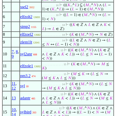
⊢
(((
𝐾
..^
𝐿
) ⊆ (
𝑀
..^
𝑁
) ∧ (
𝐿
−
. . . . . . . . . 10
5
ssel2
3932
1) ∈ (
𝐾
..^
𝐿
)) → (
𝐿
− 1) ∈ (
𝑀
..^
𝑁
))
⊢
((
𝐿
− 1) ∈ (
𝑀
..^
𝑁
) → (
𝐿
−
. . . . . . . . . 10
6
elfzolt2
13693
1) <
𝑁
)
⊢
((
𝐾
∈ ℤ ∧
𝐿
∈ ℤ ∧
𝐾
<
. . . . . . . . . . . . . 14
7
simp2
1155
𝐿
) →
𝐿
∈ ℤ)
8
elfzoel2
⊢
(
𝐾
∈ (
𝑀
..^
𝑁
) →
𝑁
∈ ℤ)
13682
. . . . . . . . . . . . . 14
⊢
((
𝐿
∈ ℤ ∧
𝑁
∈ ℤ) → (
𝐿
. . . . . . . . . . . . . 14
9
zlem1lt
12641
≤
𝑁
↔ (
𝐿
− 1) <
𝑁
))
⊢
((
𝐾
∈ (
𝑀
..^
𝑁
) ∧ (
𝐾
∈ ℤ
. . . . . . . . . . . . 13
7
,
8
,
10
syl2anr
∧
𝐿
∈ ℤ ∧
𝐾
<
𝐿
)) → (
𝐿
≤
𝑁
↔ (
𝐿
− 1)
608
9
<
𝑁
))
⊢
(
𝐾
∈ (
𝑀
..^
𝑁
) →
𝑀
≤
. . . . . . . . . . . . . . 15
11
elfzole1
13692
𝐾
)
⊢
(
𝑀
≤
𝐾
→ (
𝐿
≤
𝑁
→
. . . . . . . . . . . . . . 15
12
pm3.2
474
(
𝑀
≤
𝐾
∧
𝐿
≤
𝑁
)))
11
,
⊢
(
𝐾
∈ (
𝑀
..^
𝑁
) → (
𝐿
≤
𝑁
. . . . . . . . . . . . . 14
13
syl
18
12
→ (
𝑀
≤
𝐾
∧
𝐿
≤
𝑁
)))
⊢
((
𝐾
∈ (
𝑀
..^
𝑁
) ∧ (
𝐾
∈ ℤ
. . . . . . . . . . . . 13
14
13
adantr
∧
𝐿
∈ ℤ ∧
𝐾
<
𝐿
)) → (
𝐿
≤
𝑁
→ (
𝑀
≤
𝐾
485
∧
𝐿
≤
𝑁
)))
⊢
((
𝐾
∈ (
𝑀
..^
𝑁
) ∧ (
𝐾
∈ ℤ ∧
. . . . . . . . . . . 12
10
,
15
sylbird
𝐿
∈ ℤ ∧
𝐾
<
𝐿
)) → ((
𝐿
− 1) <
𝑁
→ (
𝑀
263
14