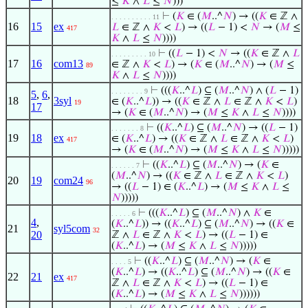
≤
𝐾
∧
𝐿
≤
𝑁
)))
⊢
(
𝐾
∈ (
𝑀
..^
𝑁
) → ((
𝐾
∈ ℤ ∧
. . . . . . . . . . 11
16
15
ex
𝐿
∈ ℤ ∧
𝐾
<
𝐿
) → ((
𝐿
− 1) <
𝑁
→ (
𝑀
≤
417
𝐾
∧
𝐿
≤
𝑁
))))
⊢
((
𝐿
− 1) <
𝑁
→ ((
𝐾
∈ ℤ ∧
𝐿
. . . . . . . . . 10
17
16
com13
∈ ℤ ∧
𝐾
<
𝐿
) → (
𝐾
∈ (
𝑀
..^
𝑁
) → (
𝑀
≤
89
𝐾
∧
𝐿
≤
𝑁
))))
⊢
(((
𝐾
..^
𝐿
) ⊆ (
𝑀
..^
𝑁
) ∧ (
𝐿
− 1)
. . . . . . . . 9
5
,
6
,
18
3syl
∈ (
𝐾
..^
𝐿
)) → ((
𝐾
∈ ℤ ∧
𝐿
∈ ℤ ∧
𝐾
<
𝐿
)
19
17
→ (
𝐾
∈ (
𝑀
..^
𝑁
) → (
𝑀
≤
𝐾
∧
𝐿
≤
𝑁
))))
⊢
((
𝐾
..^
𝐿
) ⊆ (
𝑀
..^
𝑁
) → ((
𝐿
− 1)
. . . . . . . 8
19
18
ex
∈ (
𝐾
..^
𝐿
) → ((
𝐾
∈ ℤ ∧
𝐿
∈ ℤ ∧
𝐾
<
𝐿
)
417
→ (
𝐾
∈ (
𝑀
..^
𝑁
) → (
𝑀
≤
𝐾
∧
𝐿
≤
𝑁
)))))
⊢
((
𝐾
..^
𝐿
) ⊆ (
𝑀
..^
𝑁
) → (
𝐾
∈
. . . . . . 7
(
𝑀
..^
𝑁
) → ((
𝐾
∈ ℤ ∧
𝐿
∈ ℤ ∧
𝐾
<
𝐿
)
20
19
com24
96
→ ((
𝐿
− 1) ∈ (
𝐾
..^
𝐿
) → (
𝑀
≤
𝐾
∧
𝐿
≤
𝑁
)))))
⊢
(((
𝐾
..^
𝐿
) ⊆ (
𝑀
..^
𝑁
) ∧
𝐾
∈
. . . . . 6
4
,
(
𝐾
..^
𝐿
)) → ((
𝐾
..^
𝐿
) ⊆ (
𝑀
..^
𝑁
) → ((
𝐾
∈
21
syl5com
32
20
ℤ ∧
𝐿
∈ ℤ ∧
𝐾
<
𝐿
) → ((
𝐿
− 1) ∈
(
𝐾
..^
𝐿
) → (
𝑀
≤
𝐾
∧
𝐿
≤
𝑁
)))))
⊢
((
𝐾
..^
𝐿
) ⊆ (
𝑀
..^
𝑁
) → (
𝐾
∈
. . . . 5
(
𝐾
..^
𝐿
) → ((
𝐾
..^
𝐿
) ⊆ (
𝑀
..^
𝑁
) → ((
𝐾
∈
22
21
ex
417
ℤ ∧
𝐿
∈ ℤ ∧
𝐾
<
𝐿
) → ((
𝐿
− 1) ∈
(
𝐾
..^
𝐿
) → (
𝑀
≤
𝐾
∧
𝐿
≤
𝑁
))))))