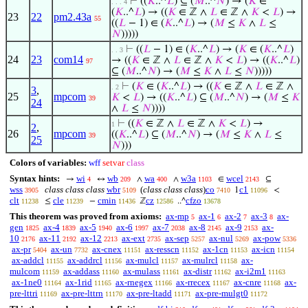
⊢
((
𝐾
..^
𝐿
) ⊆ (
𝑀
..^
𝑁
) → (
𝐾
∈
. . . 4
(
𝐾
..^
𝐿
) → ((
𝐾
∈ ℤ ∧
𝐿
∈ ℤ ∧
𝐾
<
𝐿
) →
23
22
pm2.43a
55
((
𝐿
− 1) ∈ (
𝐾
..^
𝐿
) → (
𝑀
≤
𝐾
∧
𝐿
≤
𝑁
)))))
⊢
((
𝐿
− 1) ∈ (
𝐾
..^
𝐿
) → (
𝐾
∈ (
𝐾
..^
𝐿
)
. . 3
24
23
com14
→ ((
𝐾
∈ ℤ ∧
𝐿
∈ ℤ ∧
𝐾
<
𝐿
) → ((
𝐾
..^
𝐿
)
97
⊆ (
𝑀
..^
𝑁
) → (
𝑀
≤
𝐾
∧
𝐿
≤
𝑁
)))))
⊢
(
𝐾
∈ (
𝐾
..^
𝐿
) → ((
𝐾
∈ ℤ ∧
𝐿
∈ ℤ ∧
. 2
3
,
25
mpcom
𝐾
<
𝐿
) → ((
𝐾
..^
𝐿
) ⊆ (
𝑀
..^
𝑁
) → (
𝑀
≤
𝐾
39
24
∧
𝐿
≤
𝑁
))))
⊢
((
𝐾
∈ ℤ ∧
𝐿
∈ ℤ ∧
𝐾
<
𝐿
) →
1
2
,
26
mpcom
((
𝐾
..^
𝐿
) ⊆ (
𝑀
..^
𝑁
) → (
𝑀
≤
𝐾
∧
𝐿
≤
39
25
𝑁
)))
Colors of variables:
wff
setvar
class
Syntax hints:
wi
wb
wa
w3a
wcel
→
↔
∧
∧
∈
⊆
4
209
400
1103
2143
wss
class class class
wbr
(
class class class
)
co
c1
1
<
3905
5109
7410
11096
clt
cle
cmin
cz
cfzo
≤
−
ℤ
..^
11238
11239
11436
12586
13678
This theorem was proved from axioms:
ax-mp
ax-1
ax-2
ax-3
ax-
5
6
7
8
gen
ax-4
ax-5
ax-6
ax-7
ax-8
ax-9
ax-
1825
1839
1940
1997
2038
2145
2153
10
ax-11
ax-12
ax-ext
ax-sep
ax-nul
ax-pow
2176
2192
2213
2735
5257
5269
5336
ax-pr
ax-un
ax-cnex
ax-resscn
ax-1cn
ax-icn
5404
7732
11151
11152
11153
11154
ax-addcl
ax-addrcl
ax-mulcl
ax-mulrcl
ax-
11155
11156
11157
11158
mulcom
ax-addass
ax-mulass
ax-distr
ax-i2m1
11159
11160
11161
11162
11163
ax-1ne0
ax-1rid
ax-rnegex
ax-rrecex
ax-cnre
ax-
11164
11165
11166
11167
11168
pre-lttri
ax-pre-lttrn
ax-pre-ltadd
ax-pre-mulgt0
11169
11170
11171
11172