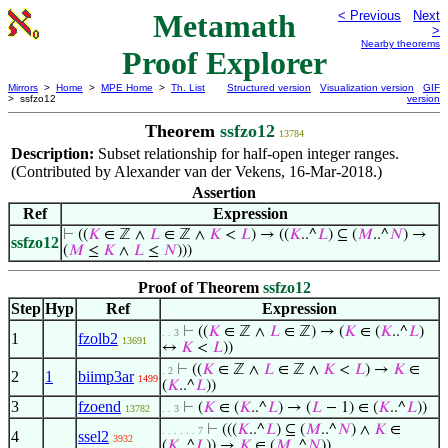
Metamath
< Previous
Next
>
Nearby theorems
Proof Explorer
Mirrors
>
Home
>
MPE Home
>
Th. List
Structured version
Visualization version
GIF
> ssfzo12
version
Theorem
ssfzo12
13784
Description:
Subset relationship for half-open integer ranges.
(Contributed by Alexander van der Vekens, 16-Mar-2018.)
Assertion
Ref
Expression
⊢
((
𝐾
∈ ℤ ∧
𝐿
∈ ℤ ∧
𝐾
<
𝐿
) → ((
𝐾
..^
𝐿
) ⊆ (
𝑀
..^
𝑁
) →
ssfzo12
(
𝑀
≤
𝐾
∧
𝐿
≤
𝑁
)))
Proof of Theorem
ssfzo12
Step
Hyp
Ref
Expression
⊢
((
𝐾
∈ ℤ ∧
𝐿
∈ ℤ) → (
𝐾
∈ (
𝐾
..^
𝐿
)
. . 3
1
fzolb2
13691
↔
𝐾
<
𝐿
))
⊢
((
𝐾
∈ ℤ ∧
𝐿
∈ ℤ ∧
𝐾
<
𝐿
) →
𝐾
∈
. 2
2
1
biimp3ar
1499
(
𝐾
..^
𝐿
))
3
fzoend
⊢
(
𝐾
∈ (
𝐾
..^
𝐿
) → (
𝐿
− 1) ∈ (
𝐾
..^
𝐿
))
13782
. . 3
⊢
(((
𝐾
..^
𝐿
) ⊆ (
𝑀
..^
𝑁
) ∧
𝐾
∈
. . . . . . 7
4
ssel2
3932
(
𝐾
..^
𝐿
)) →
𝐾
∈ (
𝑀
..^
𝑁
))