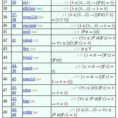
37
36
a1i
♯
9
. . . . . . . . 9
38
elfz1eq
10422
. . . . . . . . 9
37
,
♯
. . . . . . . 8
39
oveq12d
6097
38
40
38
eqcomd
2244
. . . . . . . . . . . . 13
41
pw0
3860
. . . . . . . . . . . . . . 15
♯
. . . . . . . . . . . . . 14
42
41
raleqi
2753
♯
43
0ex
4258
. . . . . . . . . . . . . . 15
♯
. . . . . . . . . . . . . . . . 17
44
fveq2
5693
♯
44
,
♯
. . . . . . . . . . . . . . . 16
45
eqtrdi
2287
36
♯
. . . . . . . . . . . . . . 15
46
45
eqeq1d
2247
43
,
♯
. . . . . . . . . . . . . 14
47
ralsn
3751
46
42
,
♯
. . . . . . . . . . . . 13
48
bitri
184
47
40
,
. . . . . . . . . . . 12
49
sylibr
134
48
♯