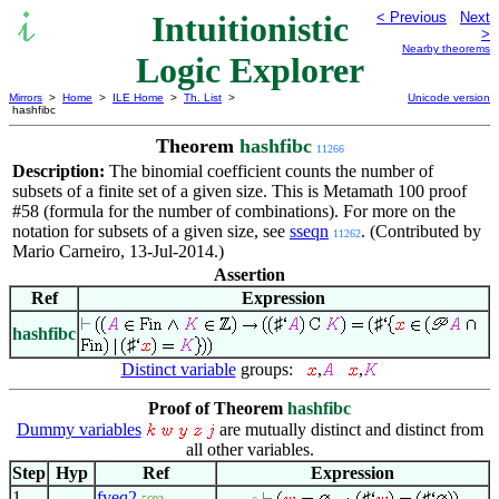
Intuitionistic
< Previous
Next
>
Nearby theorems
Logic Explorer
Mirrors
>
Home
>
ILE Home
>
Th. List
>
Unicode version
hashfibc
Theorem
hashfibc
11266
Description:
The binomial coefficient counts the number of
subsets of a finite set of a given size. This is Metamath 100 proof
#58 (formula for the number of combinations). For more on the
notation for subsets of a given size, see
sseqn
. (Contributed by
11262
Mario Carneiro, 13-Jul-2014.)
Assertion
Ref
Expression
♯
♯
hashfibc
♯
Distinct variable
groups:
,
,
Proof of Theorem
hashfibc
Dummy variables
are mutually distinct and distinct from
all other variables.
Step
Hyp
Ref
Expression
1
fveq2
♯
♯