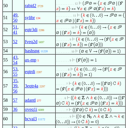
♯
. . . . . . . . . . . 12
50
rabid2
2729
♯
49
,
. . . . . . . . . . 11
51
sylibr
134
50
♯
51
,
. . . . . . . . . 10
52
eqtr3di
2286
41
♯
♯
. . . . . . . . 9
53
52
fveq2d
5697
♯
♯
54
hashsng
♯
11220
. . . . . . . . . 10
43
,
55
ax-mp
♯
5
. . . . . . . . 9
54
53
,
♯
. . . . . . . 8
56
eqtrdi
2287
55
♯
35
,
♯
. . . . . . 7
57
39
,
3eqtr4a
2297
♯
♯
56
♯
. . . . . 6
58
57
adantl
277
♯
♯
59
36
oveq1i
♯
6089
. . . . . . 7
. . . . . . . . 9
60
bcval3
11172