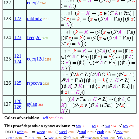
. . . . . 6
122
eqeq2
2248
. . . . 5
123
122
rabbidv
♯
♯
2810
♯
. . . 4
124
123
fveq2d
♯
♯
5697
♯
♯
♯
. . 3
121
,
♯
♯
125
eqeq12d
2253
124
♯
♯
♯
♯
. 2
♯
126
125
rspccva
2928
♯
♯
♯
♯
1
120
,
127
sylan
♯
♯
283
126
Colors of variables:
wff
set
class
This proof depends on syntax axioms:
wn
wi
wa
wo
3
4
104
720
wdc
wceq
wcel
wral
crab
cvv
DECID
846
1402
2209
2528
2532
2821
cun
cin
wss
c0
cpw
csn
cfv
3218
3219
3220
3520
3688
3708
5375