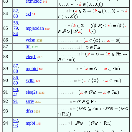
83
exmiddc
848
82
,
. . . . . 6
84
syl
14
83
58
,
♯
♯
. . . . 5
85
79
,
mpjaodan
810
♯
84
86
velsn
3725
. . . . . . . . . . 11
87
0fi
7182
. . . . . . . . . . . 12
. . . . . . . . . . . 12
88
eleq1
2301
87
,
89
mpbiri
168
. . . . . . . . . . 11
88
86
,
90
sylbi
121
. . . . . . . . . 10
89
90
,
91
eleq2s
2333
. . . . . . . . 9
41
92
91
ssriv
3252
. . . . . . . 8
. . . . . . . 8
93
dfss
3234
92
,
94
mpbi
145
. . . . . . 7
93