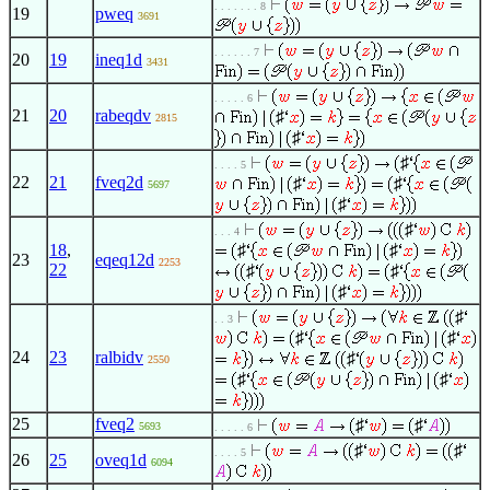
. . . . . . . 8
19
pweq
3691
. . . . . . 7
20
19
ineq1d
3431
. . . . . 6
21
20
rabeqdv
♯
2815
♯
♯
. . . . 5
22
21
fveq2d
♯
♯
5697
♯
♯
. . . 4
18
,
♯
♯
23
eqeq12d
2253
22
♯
♯
♯
♯
. . 3
♯
♯
24
23
ralbidv
♯
2550
♯
♯
25
fveq2
♯
♯
5693
. . . . . 6
♯
♯
. . . . 5
26
25
oveq1d
6094