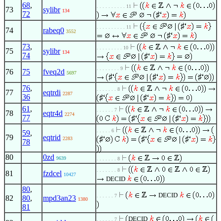
68
,
. . . . . . . . . . 11
73
sylibr
134
72
♯
♯
. . . . . . . . . . 11
74
rabeq0
3552
♯
73
,
. . . . . . . . . 10
75
sylibr
134
74
♯
. . . . . . . . 9
76
75
fveq2d
5697
♯
♯
♯
76
,
. . . . . . . 8
77
eqtrdi
2287
36
♯
♯
61
,
. . . . . . 7
78
eqtr4d
2274
77
♯
♯
. . . . . 6
59
,
79
eqtrid
♯
♯
♯
2283
78
80
0zd
9639
. . . . . . . 8
. . . . . . . 8
81
fzdcel
10427
DECID
80
,
DECID
. . . . . . 7
82
80
,
mpd3an23
1380
81
DECID
. . . . . . 7