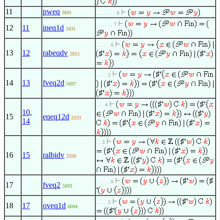
11
pweq
3691
. . . . . . . 8
. . . . . . 7
12
11
ineq1d
3431
. . . . . 6
13
12
rabeqdv
♯
♯
2815
♯
. . . . 5
14
13
fveq2d
♯
♯
5697
♯
♯
♯
. . . 4
10
,
♯
♯
15
eqeq12d
2253
14
♯
♯
♯
. . 3
♯
♯
16
15
ralbidv
2550
♯
♯
♯
♯
♯
. . . . . 6
17
fveq2
5693
♯
. . . . 5
18
17
oveq1d
6094
♯