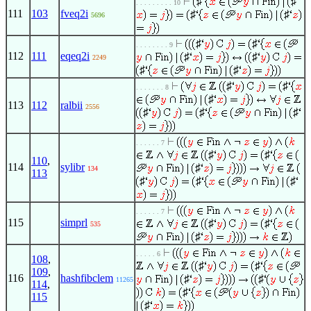
♯
♯
. . . . . . . . . 10
111
103
fveq2i
♯
♯
5696
♯
♯
. . . . . . . . 9
112
111
eqeq2i
♯
♯
2249
♯
♯
♯
♯
. . . . . . . 8
♯
113
112
ralbii
2556
♯
♯
♯
. . . . . . 7
♯
♯
110
,
114
sylibr
♯
134
113
♯
♯
♯
. . . . . . 7
115
simprl
♯
♯
535
♯
. . . . . 6
108
,
♯
♯
109
,
116
hashfibclem
♯
♯
11265
114
,
♯
115
♯