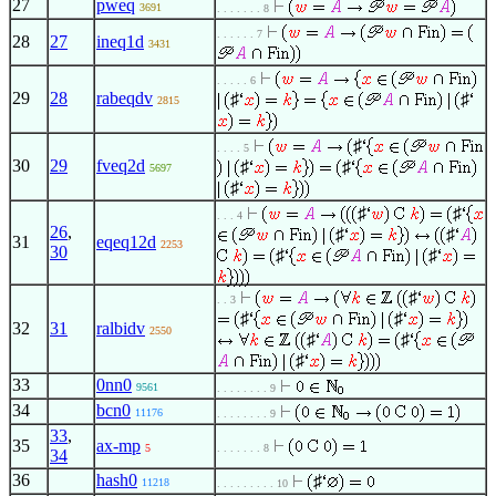
27
pweq
3691
. . . . . . . 8
. . . . . . 7
28
27
ineq1d
3431
. . . . . 6
29
28
rabeqdv
♯
♯
2815
♯
. . . . 5
30
29
fveq2d
♯
♯
5697
♯
♯
♯
. . . 4
26
,
♯
♯
31
eqeq12d
2253
30
♯
♯
♯
. . 3
♯
♯
32
31
ralbidv
2550
♯
♯
♯
33
0nn0
9561
. . . . . . . . 9
34
bcn0
11176
. . . . . . . . 9
33
,
35
ax-mp
5
. . . . . . . 8
34
36
hash0
♯
11218
. . . . . . . . . 10