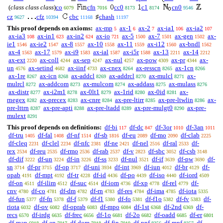
(
class class class
)
co
cfn
cc0
c1
cn0
6079
7016
8173
8174
9546
cz
cfz
cbc
♯
chash
9627
10394
11168
11197
This proof depends on axioms:
ax-mp
ax-1
ax-2
ax-ia1
ax-ia2
5
6
7
106
107
ax-ia3
ax-in1
ax-in2
ax-io
ax-5
ax-7
ax-gen
ax-
108
623
624
721
1500
1501
1502
ie1
ax-ie2
ax-8
ax-10
ax-11
ax-i12
ax-bndl
1546
1547
1557
1558
1559
1560
1562
ax-4
ax-17
ax-i9
ax-ial
ax-i5r
ax-13
ax-14
1563
1579
1583
1587
1588
2211
2212
ax-ext
ax-coll
ax-sep
ax-nul
ax-pow
ax-pr
ax-
2220
4244
4247
4257
4309
4344
un
ax-setind
ax-iinf
ax-cnex
ax-resscn
ax-1cn
4576
4682
4733
8264
8265
8266
ax-1re
ax-icn
ax-addcl
ax-addrcl
ax-mulcl
ax-
8267
8268
8269
8270
8271
mulrcl
ax-addcom
ax-mulcom
ax-addass
ax-mulass
8272
8273
8274
8275
8276
ax-distr
ax-i2m1
ax-0lt1
ax-1rid
ax-0id
ax-
8277
8278
8279
8280
8281
rnegex
ax-precex
ax-cnre
ax-pre-ltirr
ax-pre-ltwlin
ax-
8282
8283
8284
8285
8286
pre-lttrn
ax-pre-apti
ax-pre-ltadd
ax-pre-mulgt0
ax-pre-
8287
8288
8289
8290
mulext
8291
This proof depends on definitions:
df-bi
df-dc
df-3or
df-3an
117
847
1010
1011
df-tru
df-fal
df-nf
df-sb
df-eu
df-mo
df-clab
1405
1408
1514
1816
2089
2090
2225
df-cleq
df-clel
df-nfc
df-ne
df-nel
df-ral
df-
2231
2234
2381
2421
2516
2533
rex
df-reu
df-rmo
df-rab
df-v
df-sbc
df-csb
2534
2535
2536
2537
2823
3052
3148
df-dif
df-un
df-in
df-ss
df-nul
df-if
df-pw
df-
3222
3224
3226
3233
3521
3639
3690
sn
df-pr
df-op
df-uni
df-int
df-iun
df-br
df-
3714
3715
3717
3934
3969
4012
4129
opab
df-mpt
df-tr
df-id
df-po
df-iso
df-iord
4191
4192
4228
4436
4439
4440
4509
df-on
df-ilim
df-suc
df-iom
df-xp
df-rel
df-
4511
4512
4514
4736
4778
4779
cnv
df-co
df-dm
df-rn
df-res
df-ima
df-iota
4780
4781
4782
4783
4784
4785
5335
df-fun
df-fn
df-f
df-f1
df-fo
df-f1o
df-fv
df-
5377
5378
5379
5380
5381
5382
5383
riota
df-ov
df-oprab
df-mpo
df-1st
df-2nd
df-
6032
6082
6083
6084
6368
6369
recs
df-irdg
df-frec
df-1o
df-2o
df-oadd
df-er
6570
6635
6656
6681
6682
6685
6801
df-map
df-en
df-dom
df-fin
df-pnf
df-mnf
df-