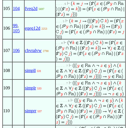
♯
. . . . . 6
105
104
fveq2d
♯
♯
5697
♯
♯
♯
. . . . 5
99
,
♯
♯
106
eqeq12d
2253
105
♯
♯
♯
♯
. . . 4
♯
107
106
cbvralvw
2790
♯
♯
♯
. . . . . . 7
108
simpll
♯
♯
531
♯
. . . . . . 7
109
simplr
♯
♯
533
♯
. . . . . . . 8
♯
♯
110
simprr
♯
537
♯
♯
♯