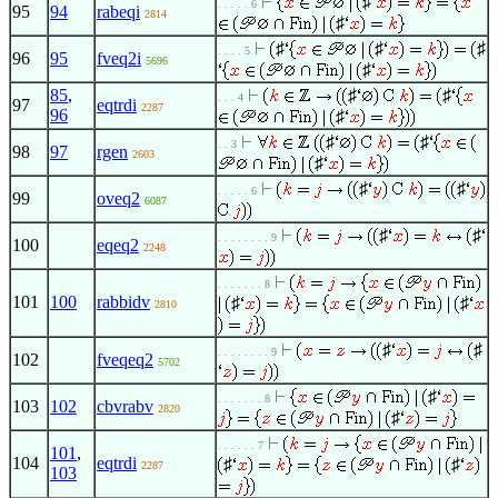
♯
. . . . . 6
95
94
rabeqi
2814
♯
♯
♯
♯
. . . . 5
96
95
fveq2i
5696
♯
85
,
♯
♯
. . . 4
97
eqtrdi
2287
96
♯
♯
♯
. . 3
98
97
rgen
2603
♯
♯
♯
. . . . . 6
99
oveq2
6087
♯
♯
. . . . . . . . 9
100
eqeq2
2248
. . . . . . . 8
101
100
rabbidv
♯
♯
2810
♯
♯
. . . . . . . . 9
102
fveqeq2
5702
♯
. . . . . . . 8
103
102
cbvrabv
2820
♯
. . . . . . 7
101
,
104
eqtrdi
♯
♯
2287
103