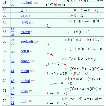
33
,
. . . . . . . 8
61
mp3an1
1365
60
62
id
19
. . . . . . . . . . . . . . 15
63
0z
9638
. . . . . . . . . . . . . . . 16
. . . . . . . . . . . . . . . 16
64
elfz3
10421
63
,
65
ax-mp
5
. . . . . . . . . . . . . . 15
64
62
,
. . . . . . . . . . . . . 14
66
eqeltrrdi
2330
65
. . . . . . . . . . . . 13
67
66
con3i
641
. . . . . . . . . . . 12
68
67
adantl
277
♯
. . . . . . . . . . . . 13
69
41
raleqi
2753
♯
♯
. . . . . . . . . . . . . 14
70
46
notbid
677
43
,
♯
. . . . . . . . . . . . 13
71
ralsn
3751
70
69
,
♯
. . . . . . . . . . . 12
72
bitri
184
71