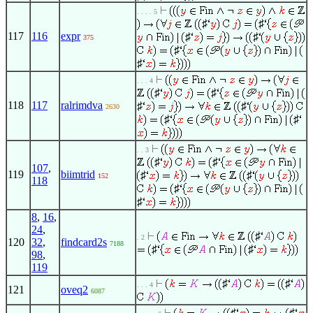
. . . . 5
♯
♯
117
116
expr
♯
♯
375
♯
♯
. . . 4
♯
♯
118
117
ralrimdva
♯
♯
2630
♯
♯
. . 3
♯
♯
107
,
119
biimtrid
♯
♯
152
118
♯
♯
8
,
16
,
24
,
♯
. 2
120
32
,
findcard2s
7188
♯
♯
98
,
119
♯
♯
. . . 4
121
oveq2
6087
♯
♯