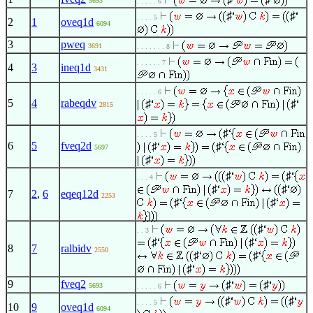
5693
. . . . . 6
♯
♯
. . . . 5
2
1
oveq1d
6094
3
pweq
3691
. . . . . . . 8
. . . . . . 7
4
3
ineq1d
3431
. . . . . 6
5
4
rabeqdv
♯
♯
2815
♯
. . . . 5
6
5
fveq2d
♯
♯
5697
♯
♯
♯
. . . 4
♯
♯
7
2
,
6
eqeq12d
2253
♯
♯
♯
. . 3
♯
♯
8
7
ralbidv
2550
♯
♯
♯
9
fveq2
♯
♯
5693
. . . . . 6
♯
♯
. . . . 5
10
9
oveq1d
6094