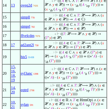
⊢
(((
𝐴
∈ ℂ ∧
𝑇
: ℋ⟶ ℋ) ∧ (
𝑥
∈
. . . . . 6
ℋ ∧
𝑦
∈ ℋ)) → (
𝑥
·
((
𝐴
·
𝑇
)‘
𝑦
)) =
14
13
oveq2d
7426
ih
op
(
𝑥
·
(
𝐴
·
(
𝑇
‘
𝑦
))))
ih
ℎ
⊢
(((
𝐴
∈ ℂ ∧
𝑇
: ℋ⟶ ℋ) ∧ (
𝑥
. . . . . . 7
15
simpll
778
∈ ℋ ∧
𝑦
∈ ℋ)) →
𝐴
∈ ℂ)
⊢
(((
𝐴
∈ ℂ ∧
𝑇
: ℋ⟶ ℋ) ∧ (
𝑥
. . . . . . 7
16
simprl
782
∈ ℋ ∧
𝑦
∈ ℋ)) →
𝑥
∈ ℋ)
⊢
((
𝑇
: ℋ⟶ ℋ ∧
𝑦
∈ ℋ) →
. . . . . . . 8
17
ffvelcdm
7076
(
𝑇
‘
𝑦
) ∈ ℋ)
⊢
(((
𝐴
∈ ℂ ∧
𝑇
: ℋ⟶ ℋ) ∧ (
𝑥
. . . . . . 7
18
17
ad2ant2l
758
∈ ℋ ∧
𝑦
∈ ℋ)) → (
𝑇
‘
𝑦
) ∈ ℋ)
⊢
((
𝐴
∈ ℂ ∧
𝑥
∈ ℋ ∧ (
𝑇
‘
𝑦
) ∈
. . . . . . 7
ℋ) → (
𝑥
·
(
𝐴
·
(
𝑇
‘
𝑦
))) = ((∗‘
𝐴
) · (
𝑥
19
his5
31438
ih
ℎ
·
(
𝑇
‘
𝑦
))))
ih
15
,
⊢
(((
𝐴
∈ ℂ ∧
𝑇
: ℋ⟶ ℋ) ∧ (
𝑥
∈
. . . . . 6
16
,
ℋ ∧
𝑦
∈ ℋ)) → (
𝑥
·
(
𝐴
·
(
𝑇
‘
𝑦
))) =
20
syl3anc
1398
ih
ℎ
18
,
((∗‘
𝐴
) · (
𝑥
·
(
𝑇
‘
𝑦
))))
ih
19
⊢
(((
𝐴
∈ ℂ ∧
𝑇
: ℋ⟶ ℋ) ∧ (
𝑥
∈
. . . . 5
14
,
ℋ ∧
𝑦
∈ ℋ)) → (
𝑥
·
((
𝐴
·
𝑇
)‘
𝑦
)) =
21
eqtrd
2798
ih
op
20
((∗‘
𝐴
) · (
𝑥
·
(
𝑇
‘
𝑦
))))
ih
⊢
(((
𝐴
∈ ℝ ∧
𝑇
∈ HrmOp) ∧ (
𝑥
∈
. . . 4
10
,
ℋ ∧
𝑦
∈ ℋ)) → (
𝑥
·
((
𝐴
·
𝑇
)‘
𝑦
)) =
22
sylan
591
ih
op
21
((∗‘
𝐴
) · (
𝑥
·
(
𝑇
‘
𝑦
))))