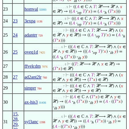
ih
⊢
((
𝐴
∈ ℂ ∧
𝑇
: ℋ⟶ ℋ ∧
𝑥
. . . . . . . . 9
23
homval
32093
∈ ℋ) → ((
𝐴
·
𝑇
)‘
𝑥
) = (
𝐴
·
(
𝑇
‘
𝑥
)))
op
ℎ
⊢
(((
𝐴
∈ ℂ ∧
𝑇
: ℋ⟶ ℋ) ∧
𝑥
. . . . . . . 8
24
23
3expa
1136
∈ ℋ) → ((
𝐴
·
𝑇
)‘
𝑥
) = (
𝐴
·
(
𝑇
‘
𝑥
)))
op
ℎ
⊢
(((
𝐴
∈ ℂ ∧
𝑇
: ℋ⟶ ℋ) ∧ (
𝑥
. . . . . . 7
25
24
adantrr
∈ ℋ ∧
𝑦
∈ ℋ)) → ((
𝐴
·
𝑇
)‘
𝑥
) = (
𝐴
·
729
op
ℎ
(
𝑇
‘
𝑥
)))
⊢
(((
𝐴
∈ ℂ ∧
𝑇
: ℋ⟶ ℋ) ∧ (
𝑥
∈
. . . . . 6
ℋ ∧
𝑦
∈ ℋ)) → (((
𝐴
·
𝑇
)‘
𝑥
)
·
𝑦
) =
26
25
oveq1d
7425
op
ih
((
𝐴
·
(
𝑇
‘
𝑥
))
·
𝑦
))
ℎ
ih
⊢
((
𝑇
: ℋ⟶ ℋ ∧
𝑥
∈ ℋ) →
. . . . . . . 8
27
ffvelcdm
7076
(
𝑇
‘
𝑥
) ∈ ℋ)
⊢
(((
𝐴
∈ ℂ ∧
𝑇
: ℋ⟶ ℋ) ∧ (
𝑥
. . . . . . 7
28
27
ad2ant2lr
760
∈ ℋ ∧
𝑦
∈ ℋ)) → (
𝑇
‘
𝑥
) ∈ ℋ)
⊢
(((
𝐴
∈ ℂ ∧
𝑇
: ℋ⟶ ℋ) ∧ (
𝑥
. . . . . . 7
29
simprr
784
∈ ℋ ∧
𝑦
∈ ℋ)) →
𝑦
∈ ℋ)
⊢
((
𝐴
∈ ℂ ∧ (
𝑇
‘
𝑥
) ∈ ℋ ∧
𝑦
∈
. . . . . . 7
ℋ) → ((
𝐴
·
(
𝑇
‘
𝑥
))
·
𝑦
) = (
𝐴
· ((
𝑇
‘
𝑥
)
30
ax-his3
31436
ℎ
ih
·
𝑦
)))
ih
15
,
⊢
(((
𝐴
∈ ℂ ∧
𝑇
: ℋ⟶ ℋ) ∧ (
𝑥
∈
. . . . . 6
28
,
ℋ ∧
𝑦
∈ ℋ)) → ((
𝐴
·
(
𝑇
‘
𝑥
))
·
𝑦
) =
31
syl3anc
1398
ℎ
ih
29
,
(
𝐴
· ((
𝑇
‘
𝑥
)
·
𝑦
)))
ih