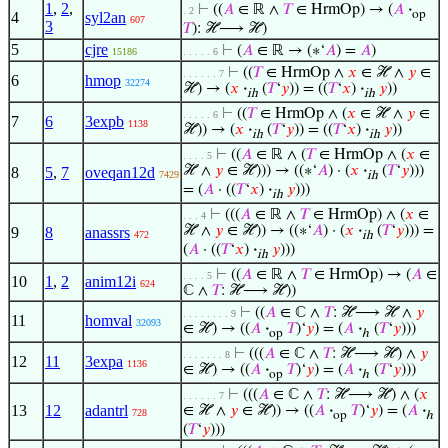
1
,
2
,
⊢
((
𝐴
∈ ℝ ∧
𝑇
∈ HrmOp) → (
𝐴
·
. 2
op
4
syl2an
607
3
𝑇
): ℋ⟶ ℋ)
5
cjre
⊢
(
𝐴
∈ ℝ → (∗‘
𝐴
) =
𝐴
)
15186
. . . . . 6
⊢
((
𝑇
∈ HrmOp ∧
𝑥
∈ ℋ ∧
𝑦
∈
. . . . . . 7
6
hmop
32274
ℋ) → (
𝑥
·
(
𝑇
‘
𝑦
)) = ((
𝑇
‘
𝑥
)
·
𝑦
))
ih
ih
⊢
((
𝑇
∈ HrmOp ∧ (
𝑥
∈ ℋ ∧
𝑦
∈
. . . . . 6
7
6
3expb
1138
ℋ)) → (
𝑥
·
(
𝑇
‘
𝑦
)) = ((
𝑇
‘
𝑥
)
·
𝑦
))
ih
ih
⊢
((
𝐴
∈ ℝ ∧ (
𝑇
∈ HrmOp ∧ (
𝑥
∈
. . . . 5
ℋ ∧
𝑦
∈ ℋ))) → ((∗‘
𝐴
) · (
𝑥
·
(
𝑇
‘
𝑦
)))
8
5
,
7
oveqan12d
7429
ih
= (
𝐴
· ((
𝑇
‘
𝑥
)
·
𝑦
)))
ih
⊢
(((
𝐴
∈ ℝ ∧
𝑇
∈ HrmOp) ∧ (
𝑥
∈
. . . 4
ℋ ∧
𝑦
∈ ℋ)) → ((∗‘
𝐴
) · (
𝑥
·
(
𝑇
‘
𝑦
))) =
9
8
anassrs
472
ih
(
𝐴
· ((
𝑇
‘
𝑥
)
·
𝑦
)))
ih
⊢
((
𝐴
∈ ℝ ∧
𝑇
∈ HrmOp) → (
𝐴
∈
. . . . 5
10
1
,
2
anim12i
624
ℂ ∧
𝑇
: ℋ⟶ ℋ))
⊢
((
𝐴
∈ ℂ ∧
𝑇
: ℋ⟶ ℋ ∧
𝑦
. . . . . . . . 9
11
homval
32093
∈ ℋ) → ((
𝐴
·
𝑇
)‘
𝑦
) = (
𝐴
·
(
𝑇
‘
𝑦
)))
op
ℎ
⊢
(((
𝐴
∈ ℂ ∧
𝑇
: ℋ⟶ ℋ) ∧
𝑦
. . . . . . . 8
12
11
3expa
1136
∈ ℋ) → ((
𝐴
·
𝑇
)‘
𝑦
) = (
𝐴
·
(
𝑇
‘
𝑦
)))
op
ℎ
⊢
(((
𝐴
∈ ℂ ∧
𝑇
: ℋ⟶ ℋ) ∧ (
𝑥
. . . . . . 7
13
12
adantrl
∈ ℋ ∧
𝑦
∈ ℋ)) → ((
𝐴
·
𝑇
)‘
𝑦
) = (
𝐴
·
728
op
ℎ
(
𝑇
‘
𝑦
)))