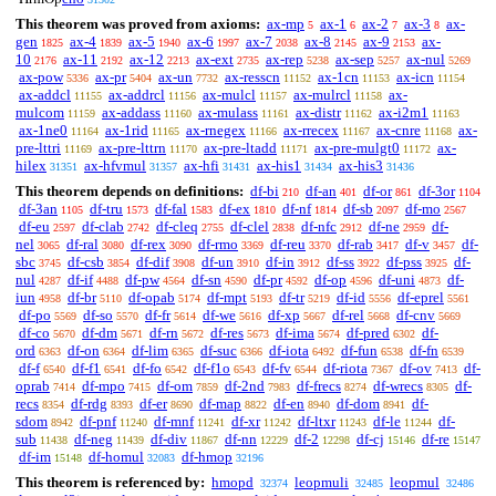
This theorem was proved from axioms:
ax-mp
ax-1
ax-2
ax-3
ax-
5
6
7
8
gen
ax-4
ax-5
ax-6
ax-7
ax-8
ax-9
ax-
1825
1839
1940
1997
2038
2145
2153
10
ax-11
ax-12
ax-ext
ax-rep
ax-sep
ax-nul
2176
2192
2213
2735
5238
5257
5269
ax-pow
ax-pr
ax-un
ax-resscn
ax-1cn
ax-icn
5336
5404
7732
11152
11153
11154
ax-addcl
ax-addrcl
ax-mulcl
ax-mulrcl
ax-
11155
11156
11157
11158
mulcom
ax-addass
ax-mulass
ax-distr
ax-i2m1
11159
11160
11161
11162
11163
ax-1ne0
ax-1rid
ax-rnegex
ax-rrecex
ax-cnre
ax-
11164
11165
11166
11167
11168
pre-lttri
ax-pre-lttrn
ax-pre-ltadd
ax-pre-mulgt0
ax-
11169
11170
11171
11172
hilex
ax-hfvmul
ax-hfi
ax-his1
ax-his3
31351
31357
31431
31434
31436
This theorem depends on definitions:
df-bi
df-an
df-or
df-3or
210
401
861
1104
df-3an
df-tru
df-fal
df-ex
df-nf
df-sb
df-mo
1105
1573
1583
1810
1814
2097
2567
df-eu
df-clab
df-cleq
df-clel
df-nfc
df-ne
df-
2597
2742
2755
2838
2912
2959
nel
df-ral
df-rex
df-rmo
df-reu
df-rab
df-v
df-
3065
3080
3090
3369
3370
3417
3457
sbc
df-csb
df-dif
df-un
df-in
df-ss
df-pss
df-
3745
3854
3908
3910
3912
3922
3925
nul
df-if
df-pw
df-sn
df-pr
df-op
df-uni
df-
4287
4488
4564
4590
4592
4596
4873
iun
df-br
df-opab
df-mpt
df-tr
df-id
df-eprel
4958
5110
5174
5193
5219
5556
5561
df-po
df-so
df-fr
df-we
df-xp
df-rel
df-cnv
5569
5570
5614
5616
5667
5668
5669
df-co
df-dm
df-rn
df-res
df-ima
df-pred
df-
5670
5671
5672
5673
5674
6302
ord
df-on
df-lim
df-suc
df-iota
df-fun
df-fn
6363
6364
6365
6366
6492
6538
6539
df-f
df-f1
df-fo
df-f1o
df-fv
df-riota
df-ov
df-
6540
6541
6542
6543
6544
7367
7413
oprab
df-mpo
df-om
df-2nd
df-frecs
df-wrecs
df-
7414
7415
7859
7983
8274
8305
recs
df-rdg
df-er
df-map
df-en
df-dom
df-
8354
8393
8690
8822
8940
8941
sdom
df-pnf
df-mnf
df-xr
df-ltxr
df-le
df-
8942
11240
11241
11242
11243
11244
sub
df-neg
df-div
df-nn
df-2
df-cj
df-re
11438
11439
11867
12229
12298
15146
15147
df-im
df-homul
df-hmop
15148
32083
32196
This theorem is referenced by:
hmopd
leopmuli
leopmul
32374
32485
32486