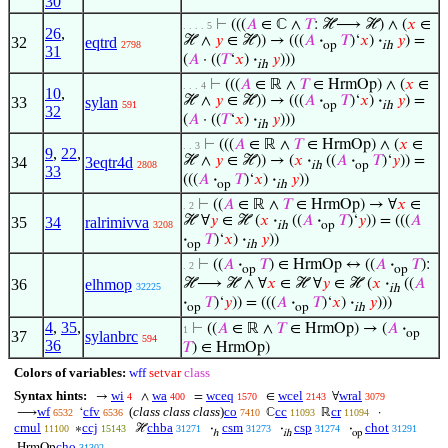
30
⊢
(((
𝐴
∈ ℂ ∧
𝑇
: ℋ⟶ ℋ) ∧ (
𝑥
∈
. . . . 5
26
,
ℋ ∧
𝑦
∈ ℋ)) → (((
𝐴
·
𝑇
)‘
𝑥
)
·
𝑦
) =
32
eqtrd
2798
op
ih
31
(
𝐴
· ((
𝑇
‘
𝑥
)
·
𝑦
)))
ih
⊢
(((
𝐴
∈ ℝ ∧
𝑇
∈ HrmOp) ∧ (
𝑥
∈
. . . 4
10
,
ℋ ∧
𝑦
∈ ℋ)) → (((
𝐴
·
𝑇
)‘
𝑥
)
·
𝑦
) =
33
sylan
591
op
ih
32
(
𝐴
· ((
𝑇
‘
𝑥
)
·
𝑦
)))
ih
⊢
(((
𝐴
∈ ℝ ∧
𝑇
∈ HrmOp) ∧ (
𝑥
∈
. . 3
9
,
22
,
ℋ ∧
𝑦
∈ ℋ)) → (
𝑥
·
((
𝐴
·
𝑇
)‘
𝑦
)) =
34
3eqtr4d
2808
ih
op
33
(((
𝐴
·
𝑇
)‘
𝑥
)
·
𝑦
))
op
ih
⊢
((
𝐴
∈ ℝ ∧
𝑇
∈ HrmOp) → ∀
𝑥
∈
. 2
ℋ ∀
𝑦
∈ ℋ (
𝑥
·
((
𝐴
·
𝑇
)‘
𝑦
)) = (((
𝐴
35
34
ralrimivva
3208
ih
op
·
𝑇
)‘
𝑥
)
·
𝑦
))
op
ih
⊢
((
𝐴
·
𝑇
) ∈ HrmOp ↔ ((
𝐴
·
𝑇
):
. 2
op
op
36
elhmop
ℋ⟶ ℋ ∧ ∀
𝑥
∈ ℋ ∀
𝑦
∈ ℋ (
𝑥
·
((
𝐴
32225
ih
·
𝑇
)‘
𝑦
)) = (((
𝐴
·
𝑇
)‘
𝑥
)
·
𝑦
)))
op
op
ih
4
,
35
,
⊢
((
𝐴
∈ ℝ ∧
𝑇
∈ HrmOp) → (
𝐴
·
1
op
37
sylanbrc
594
36
𝑇
) ∈ HrmOp)
Colors of variables:
wff
setvar
class
Syntax hints:
wi
wa
wceq
wcel
wral
→
∧
=
∈
∀
4
400
1570
2143
3079
wf
cfv
(
class class class
)
co
cc
cr
⟶
‘
ℂ
ℝ
·
6532
6536
7410
11093
11094
cmul
ccj
chba
csm
csp
chot
∗
ℋ
·
·
·
11100
15143
31271
31273
31274
31291
ℎ
ih
op
cho
HrmOp
31302