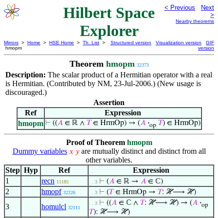
Hilbert Space
< Previous
Next
>
Nearby theorems
Explorer
Mirrors
>
Home
>
HSE Home
>
Th. List
>
Structured version
Visualization version
GIF
hmopm
version
Theorem
hmopm
32373
Description:
The scalar product of a Hermitian operator with a real
is Hermitian. (Contributed by NM, 23-Jul-2006.) (New usage is
discouraged.)
Assertion
Ref
Expression
hmopm
⊢
((
𝐴
∈ ℝ ∧
𝑇
∈ HrmOp) → (
𝐴
·
𝑇
) ∈ HrmOp)
op
Proof of Theorem
hmopm
Dummy variables
are mutually distinct and distinct from all
𝑥
𝑦
other variables.
Step
Hyp
Ref
Expression
1
recn
⊢
(
𝐴
∈ ℝ →
𝐴
∈ ℂ)
11185
. . 3
2
hmopf
⊢
(
𝑇
∈ HrmOp →
𝑇
: ℋ⟶ ℋ)
32226
. . 3
⊢
((
𝐴
∈ ℂ ∧
𝑇
: ℋ⟶ ℋ) → (
𝐴
·
. . 3
op
3
homulcl
32111
𝑇
): ℋ⟶ ℋ)