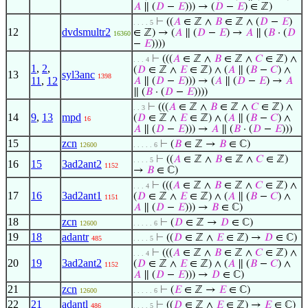
𝐴
∥ (
𝐷
−
𝐸
))) → (
𝐷
−
𝐸
) ∈ ℤ)
⊢
((
𝐴
∈ ℤ ∧
𝐵
∈ ℤ ∧ (
𝐷
−
𝐸
)
. . . . 5
12
dvdsmultr2
∈ ℤ) → (
𝐴
∥ (
𝐷
−
𝐸
) →
𝐴
∥ (
𝐵
· (
𝐷
16360
−
𝐸
))))
⊢
(((
𝐴
∈ ℤ ∧
𝐵
∈ ℤ ∧
𝐶
∈ ℤ) ∧
. . . 4
1
,
2
,
(
𝐷
∈ ℤ ∧
𝐸
∈ ℤ) ∧ (
𝐴
∥ (
𝐵
−
𝐶
) ∧
13
syl3anc
1398
11
,
12
𝐴
∥ (
𝐷
−
𝐸
))) → (
𝐴
∥ (
𝐷
−
𝐸
) →
𝐴
∥ (
𝐵
· (
𝐷
−
𝐸
))))
⊢
(((
𝐴
∈ ℤ ∧
𝐵
∈ ℤ ∧
𝐶
∈ ℤ) ∧
. . 3
14
9
,
13
mpd
(
𝐷
∈ ℤ ∧
𝐸
∈ ℤ) ∧ (
𝐴
∥ (
𝐵
−
𝐶
) ∧
16
𝐴
∥ (
𝐷
−
𝐸
))) →
𝐴
∥ (
𝐵
· (
𝐷
−
𝐸
)))
15
zcn
⊢
(
𝐵
∈ ℤ →
𝐵
∈ ℂ)
12600
. . . . . 6
⊢
((
𝐴
∈ ℤ ∧
𝐵
∈ ℤ ∧
𝐶
∈ ℤ)
. . . . 5
16
15
3ad2ant2
1152
→
𝐵
∈ ℂ)
⊢
(((
𝐴
∈ ℤ ∧
𝐵
∈ ℤ ∧
𝐶
∈ ℤ) ∧
. . . 4
17
16
3ad2ant1
(
𝐷
∈ ℤ ∧
𝐸
∈ ℤ) ∧ (
𝐴
∥ (
𝐵
−
𝐶
) ∧
1151
𝐴
∥ (
𝐷
−
𝐸
))) →
𝐵
∈ ℂ)
18
zcn
⊢
(
𝐷
∈ ℤ →
𝐷
∈ ℂ)
12600
. . . . . 6
19
18
adantr
⊢
((
𝐷
∈ ℤ ∧
𝐸
∈ ℤ) →
𝐷
∈ ℂ)
485
. . . . 5
⊢
(((
𝐴
∈ ℤ ∧
𝐵
∈ ℤ ∧
𝐶
∈ ℤ) ∧
. . . 4
20
19
3ad2ant2
(
𝐷
∈ ℤ ∧
𝐸
∈ ℤ) ∧ (
𝐴
∥ (
𝐵
−
𝐶
) ∧
1152
𝐴
∥ (
𝐷
−
𝐸
))) →
𝐷
∈ ℂ)
21
zcn
⊢
(
𝐸
∈ ℤ →
𝐸
∈ ℂ)
12600
. . . . . 6
22
21
adantl
⊢
((
𝐷
∈ ℤ ∧
𝐸
∈ ℤ) →
𝐸
∈ ℂ)
486
. . . . 5