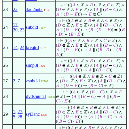
⊢
(((
𝐴
∈ ℤ ∧
𝐵
∈ ℤ ∧
𝐶
∈ ℤ) ∧
. . . 4
23
22
3ad2ant2
(
𝐷
∈ ℤ ∧
𝐸
∈ ℤ) ∧ (
𝐴
∥ (
𝐵
−
𝐶
) ∧
1152
𝐴
∥ (
𝐷
−
𝐸
))) →
𝐸
∈ ℂ)
⊢
(((
𝐴
∈ ℤ ∧
𝐵
∈ ℤ ∧
𝐶
∈ ℤ) ∧
. . 3
17
,
(
𝐷
∈ ℤ ∧
𝐸
∈ ℤ) ∧ (
𝐴
∥ (
𝐵
−
𝐶
) ∧
24
subdid
11674
20
,
23
𝐴
∥ (
𝐷
−
𝐸
))) → (
𝐵
· (
𝐷
−
𝐸
)) = ((
𝐵
·
𝐷
) − (
𝐵
·
𝐸
)))
⊢
(((
𝐴
∈ ℤ ∧
𝐵
∈ ℤ ∧
𝐶
∈ ℤ) ∧
. 2
(
𝐷
∈ ℤ ∧
𝐸
∈ ℤ) ∧ (
𝐴
∥ (
𝐵
−
𝐶
) ∧
25
14
,
24
breqtrd
5137
𝐴
∥ (
𝐷
−
𝐸
))) →
𝐴
∥ ((
𝐵
·
𝐷
) − (
𝐵
·
𝐸
)))
⊢
(((
𝐴
∈ ℤ ∧
𝐵
∈ ℤ ∧
𝐶
∈ ℤ) ∧
. . . 4
26
simp3l
(
𝐷
∈ ℤ ∧
𝐸
∈ ℤ) ∧ (
𝐴
∥ (
𝐵
−
𝐶
) ∧
1220
𝐴
∥ (
𝐷
−
𝐸
))) →
𝐴
∥ (
𝐵
−
𝐶
))
⊢
(((
𝐴
∈ ℤ ∧
𝐵
∈ ℤ ∧
𝐶
∈ ℤ)
. . . . 5
27
2
,
7
zsubcld
∧ (
𝐷
∈ ℤ ∧
𝐸
∈ ℤ) ∧ (
𝐴
∥ (
𝐵
−
𝐶
) ∧
12709
𝐴
∥ (
𝐷
−
𝐸
))) → (
𝐵
−
𝐶
) ∈ ℤ)
⊢
((
𝐴
∈ ℤ ∧ (
𝐵
−
𝐶
) ∈ ℤ ∧
𝐸
. . . . 5
28
dvdsmultr1
∈ ℤ) → (
𝐴
∥ (
𝐵
−
𝐶
) →
𝐴
∥ ((
𝐵
−
16358
𝐶
) ·
𝐸
)))
⊢
(((
𝐴
∈ ℤ ∧
𝐵
∈ ℤ ∧
𝐶
∈ ℤ) ∧
. . . 4
1
,
27
,
(
𝐷
∈ ℤ ∧
𝐸
∈ ℤ) ∧ (
𝐴
∥ (
𝐵
−
𝐶
) ∧
29
syl3anc
1398
5
,
28
𝐴
∥ (
𝐷
−
𝐸
))) → (
𝐴
∥ (
𝐵
−
𝐶
) →
𝐴
∥
((
𝐵
−
𝐶
) ·
𝐸
)))
⊢
(((
𝐴
∈ ℤ ∧
𝐵
∈ ℤ ∧
𝐶
∈ ℤ) ∧
. . 3