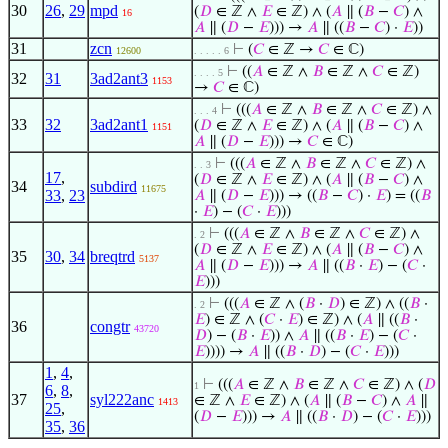
30
26
,
29
mpd
(
𝐷
∈ ℤ ∧
𝐸
∈ ℤ) ∧ (
𝐴
∥ (
𝐵
−
𝐶
) ∧
16
𝐴
∥ (
𝐷
−
𝐸
))) →
𝐴
∥ ((
𝐵
−
𝐶
) ·
𝐸
))
31
zcn
⊢
(
𝐶
∈ ℤ →
𝐶
∈ ℂ)
12600
. . . . . 6
⊢
((
𝐴
∈ ℤ ∧
𝐵
∈ ℤ ∧
𝐶
∈ ℤ)
. . . . 5
32
31
3ad2ant3
1153
→
𝐶
∈ ℂ)
⊢
(((
𝐴
∈ ℤ ∧
𝐵
∈ ℤ ∧
𝐶
∈ ℤ) ∧
. . . 4
33
32
3ad2ant1
(
𝐷
∈ ℤ ∧
𝐸
∈ ℤ) ∧ (
𝐴
∥ (
𝐵
−
𝐶
) ∧
1151
𝐴
∥ (
𝐷
−
𝐸
))) →
𝐶
∈ ℂ)
⊢
(((
𝐴
∈ ℤ ∧
𝐵
∈ ℤ ∧
𝐶
∈ ℤ) ∧
. . 3
17
,
(
𝐷
∈ ℤ ∧
𝐸
∈ ℤ) ∧ (
𝐴
∥ (
𝐵
−
𝐶
) ∧
34
subdird
11675
33
,
23
𝐴
∥ (
𝐷
−
𝐸
))) → ((
𝐵
−
𝐶
) ·
𝐸
) = ((
𝐵
·
𝐸
) − (
𝐶
·
𝐸
)))
⊢
(((
𝐴
∈ ℤ ∧
𝐵
∈ ℤ ∧
𝐶
∈ ℤ) ∧
. 2
(
𝐷
∈ ℤ ∧
𝐸
∈ ℤ) ∧ (
𝐴
∥ (
𝐵
−
𝐶
) ∧
35
30
,
34
breqtrd
5137
𝐴
∥ (
𝐷
−
𝐸
))) →
𝐴
∥ ((
𝐵
·
𝐸
) − (
𝐶
·
𝐸
)))
⊢
(((
𝐴
∈ ℤ ∧ (
𝐵
·
𝐷
) ∈ ℤ) ∧ ((
𝐵
·
. 2
𝐸
) ∈ ℤ ∧ (
𝐶
·
𝐸
) ∈ ℤ) ∧ (
𝐴
∥ ((
𝐵
·
36
congtr
43720
𝐷
) − (
𝐵
·
𝐸
)) ∧
𝐴
∥ ((
𝐵
·
𝐸
) − (
𝐶
·
𝐸
)))) →
𝐴
∥ ((
𝐵
·
𝐷
) − (
𝐶
·
𝐸
)))
1
,
4
,
⊢
(((
𝐴
∈ ℤ ∧
𝐵
∈ ℤ ∧
𝐶
∈ ℤ) ∧ (
𝐷
1
6
,
8
,
37
syl222anc
∈ ℤ ∧
𝐸
∈ ℤ) ∧ (
𝐴
∥ (
𝐵
−
𝐶
) ∧
𝐴
∥
1413
25
,
(
𝐷
−
𝐸
))) →
𝐴
∥ ((
𝐵
·
𝐷
) − (
𝐶
·
𝐸
)))
35
,
36