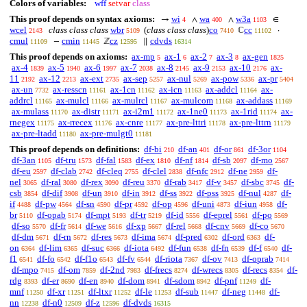
Colors of variables:
wff
setvar
class
This proof depends on syntax axioms:
wi
wa
w3a
→
∧
∧
∈
4
400
1103
wcel
class class class
wbr
(
class class class
)
co
cc
ℂ
·
2143
5109
7410
11102
cmul
cmin
cz
cdvds
−
ℤ
∥
11109
11445
12595
16314
This proof depends on axioms:
ax-mp
ax-1
ax-2
ax-3
ax-gen
5
6
7
8
1825
ax-4
ax-5
ax-6
ax-7
ax-8
ax-9
ax-10
ax-
1839
1940
1997
2038
2145
2153
2176
11
ax-12
ax-ext
ax-sep
ax-nul
ax-pow
ax-pr
2192
2213
2735
5257
5269
5336
5404
ax-un
ax-resscn
ax-1cn
ax-icn
ax-addcl
ax-
7732
11161
11162
11163
11164
addrcl
ax-mulcl
ax-mulrcl
ax-mulcom
ax-addass
11165
11166
11167
11168
11169
ax-mulass
ax-distr
ax-i2m1
ax-1ne0
ax-1rid
ax-
11170
11171
11172
11173
11174
rnegex
ax-rrecex
ax-cnre
ax-pre-lttri
ax-pre-lttrn
11175
11176
11177
11178
11179
ax-pre-ltadd
ax-pre-mulgt0
11180
11181
This proof depends on definitions:
df-bi
df-an
df-or
df-3or
210
401
861
1104
df-3an
df-tru
df-fal
df-ex
df-nf
df-sb
df-mo
1105
1573
1583
1810
1814
2097
2567
df-eu
df-clab
df-cleq
df-clel
df-nfc
df-ne
df-
2597
2742
2755
2838
2912
2959
nel
df-ral
df-rex
df-reu
df-rab
df-v
df-sbc
df-
3065
3080
3090
3370
3417
3457
3745
csb
df-dif
df-un
df-in
df-ss
df-pss
df-nul
df-
3854
3908
3910
3912
3922
3925
4287
if
df-pw
df-sn
df-pr
df-op
df-uni
df-iun
df-
4488
4564
4590
4592
4596
4873
4958
br
df-opab
df-mpt
df-tr
df-id
df-eprel
df-po
5110
5174
5193
5219
5556
5561
5569
df-so
df-fr
df-we
df-xp
df-rel
df-cnv
df-co
5570
5614
5616
5667
5668
5669
5670
df-dm
df-rn
df-res
df-ima
df-pred
df-ord
df-
5671
5672
5673
5674
6302
6363
on
df-lim
df-suc
df-iota
df-fun
df-fn
df-f
df-
6364
6365
6366
6492
6538
6539
6540
f1
df-fo
df-f1o
df-fv
df-riota
df-ov
df-oprab
6541
6542
6543
6544
7367
7413
7414
df-mpo
df-om
df-2nd
df-frecs
df-wrecs
df-recs
df-
7415
7859
7983
8274
8305
8354
rdg
df-er
df-en
df-dom
df-sdom
df-pnf
df-
8393
8690
8940
8941
8942
11249
mnf
df-xr
df-ltxr
df-le
df-sub
df-neg
df-
11250
11251
11252
11253
11447
11448
nn
df-n0
df-z
df-dvds
12238
12509
12596
16315