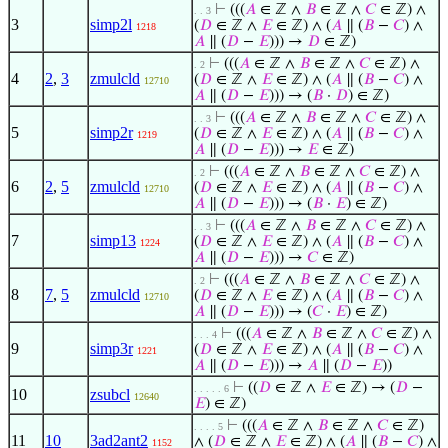
⊢
(((
𝐴
∈ ℤ ∧
𝐵
∈ ℤ ∧
𝐶
∈ ℤ) ∧
. . 3
3
simp2l
(
𝐷
∈ ℤ ∧
𝐸
∈ ℤ) ∧ (
𝐴
∥ (
𝐵
−
𝐶
) ∧
1218
𝐴
∥ (
𝐷
−
𝐸
))) →
𝐷
∈ ℤ)
⊢
(((
𝐴
∈ ℤ ∧
𝐵
∈ ℤ ∧
𝐶
∈ ℤ) ∧
. 2
4
2
,
3
zmulcld
(
𝐷
∈ ℤ ∧
𝐸
∈ ℤ) ∧ (
𝐴
∥ (
𝐵
−
𝐶
) ∧
12710
𝐴
∥ (
𝐷
−
𝐸
))) → (
𝐵
·
𝐷
) ∈ ℤ)
⊢
(((
𝐴
∈ ℤ ∧
𝐵
∈ ℤ ∧
𝐶
∈ ℤ) ∧
. . 3
5
simp2r
(
𝐷
∈ ℤ ∧
𝐸
∈ ℤ) ∧ (
𝐴
∥ (
𝐵
−
𝐶
) ∧
1219
𝐴
∥ (
𝐷
−
𝐸
))) →
𝐸
∈ ℤ)
⊢
(((
𝐴
∈ ℤ ∧
𝐵
∈ ℤ ∧
𝐶
∈ ℤ) ∧
. 2
6
2
,
5
zmulcld
(
𝐷
∈ ℤ ∧
𝐸
∈ ℤ) ∧ (
𝐴
∥ (
𝐵
−
𝐶
) ∧
12710
𝐴
∥ (
𝐷
−
𝐸
))) → (
𝐵
·
𝐸
) ∈ ℤ)
⊢
(((
𝐴
∈ ℤ ∧
𝐵
∈ ℤ ∧
𝐶
∈ ℤ) ∧
. . 3
7
simp13
(
𝐷
∈ ℤ ∧
𝐸
∈ ℤ) ∧ (
𝐴
∥ (
𝐵
−
𝐶
) ∧
1224
𝐴
∥ (
𝐷
−
𝐸
))) →
𝐶
∈ ℤ)
⊢
(((
𝐴
∈ ℤ ∧
𝐵
∈ ℤ ∧
𝐶
∈ ℤ) ∧
. 2
8
7
,
5
zmulcld
(
𝐷
∈ ℤ ∧
𝐸
∈ ℤ) ∧ (
𝐴
∥ (
𝐵
−
𝐶
) ∧
12710
𝐴
∥ (
𝐷
−
𝐸
))) → (
𝐶
·
𝐸
) ∈ ℤ)
⊢
(((
𝐴
∈ ℤ ∧
𝐵
∈ ℤ ∧
𝐶
∈ ℤ) ∧
. . . 4
9
simp3r
(
𝐷
∈ ℤ ∧
𝐸
∈ ℤ) ∧ (
𝐴
∥ (
𝐵
−
𝐶
) ∧
1221
𝐴
∥ (
𝐷
−
𝐸
))) →
𝐴
∥ (
𝐷
−
𝐸
))
⊢
((
𝐷
∈ ℤ ∧
𝐸
∈ ℤ) → (
𝐷
−
. . . . . 6
10
zsubcl
12640
𝐸
) ∈ ℤ)
⊢
(((
𝐴
∈ ℤ ∧
𝐵
∈ ℤ ∧
𝐶
∈ ℤ)
. . . . 5
11
10
3ad2ant2
∧ (
𝐷
∈ ℤ ∧
𝐸
∈ ℤ) ∧ (
𝐴
∥ (
𝐵
−
𝐶
) ∧
1152