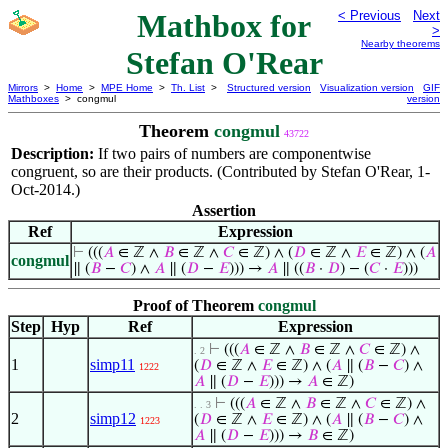
Mathbox for
< Previous
Next
>
Nearby theorems
Stefan O'Rear
Mirrors
>
Home
>
MPE Home
>
Th. List
>
Structured version
Visualization version
GIF
Mathboxes
> congmul
version
Theorem
congmul
43722
Description:
If two pairs of numbers are componentwise
congruent, so are their products. (Contributed by Stefan O'Rear, 1-
Oct-2014.)
Assertion
Ref
Expression
⊢
(((
𝐴
∈ ℤ ∧
𝐵
∈ ℤ ∧
𝐶
∈ ℤ) ∧ (
𝐷
∈ ℤ ∧
𝐸
∈ ℤ) ∧ (
𝐴
congmul
∥ (
𝐵
−
𝐶
) ∧
𝐴
∥ (
𝐷
−
𝐸
))) →
𝐴
∥ ((
𝐵
·
𝐷
) − (
𝐶
·
𝐸
)))
Proof of Theorem
congmul
Step
Hyp
Ref
Expression
⊢
(((
𝐴
∈ ℤ ∧
𝐵
∈ ℤ ∧
𝐶
∈ ℤ) ∧
. 2
1
simp11
(
𝐷
∈ ℤ ∧
𝐸
∈ ℤ) ∧ (
𝐴
∥ (
𝐵
−
𝐶
) ∧
1222
𝐴
∥ (
𝐷
−
𝐸
))) →
𝐴
∈ ℤ)
⊢
(((
𝐴
∈ ℤ ∧
𝐵
∈ ℤ ∧
𝐶
∈ ℤ) ∧
. . 3
2
simp12
(
𝐷
∈ ℤ ∧
𝐸
∈ ℤ) ∧ (
𝐴
∥ (
𝐵
−
𝐶
) ∧
1223
𝐴
∥ (
𝐷
−
𝐸
))) →
𝐵
∈ ℤ)