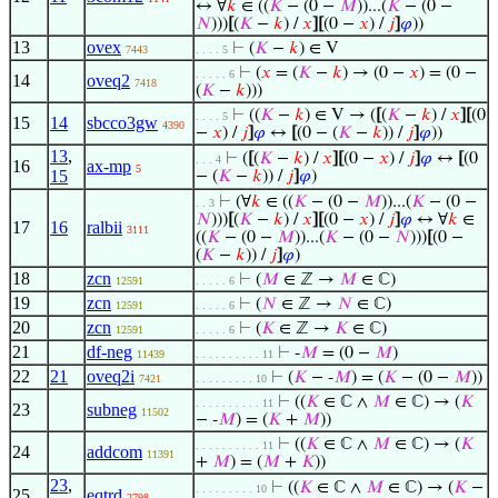
↔ ∀
𝑘
∈ ((
𝐾
− (0 −
𝑀
))...(
𝐾
− (0 −
𝑁
)))
[
(
𝐾
−
𝑘
) /
𝑥
]
[
(0 −
𝑥
) /
𝑗
]
𝜑
))
13
ovex
⊢
(
𝐾
−
𝑘
) ∈ V
7443
. . . . 5
⊢
(
𝑥
= (
𝐾
−
𝑘
) → (0 −
𝑥
) = (0 −
. . . . . 6
14
oveq2
7418
(
𝐾
−
𝑘
)))
⊢
((
𝐾
−
𝑘
) ∈ V → (
[
(
𝐾
−
𝑘
) /
𝑥
]
[
(0
. . . . 5
15
14
sbcco3gw
4390
−
𝑥
) /
𝑗
]
𝜑
↔
[
(0 − (
𝐾
−
𝑘
)) /
𝑗
]
𝜑
))
13
,
⊢
(
[
(
𝐾
−
𝑘
) /
𝑥
]
[
(0 −
𝑥
) /
𝑗
]
𝜑
↔
[
(0
. . . 4
16
ax-mp
5
15
− (
𝐾
−
𝑘
)) /
𝑗
]
𝜑
)
⊢
(∀
𝑘
∈ ((
𝐾
− (0 −
𝑀
))...(
𝐾
− (0 −
. . 3
𝑁
)))
[
(
𝐾
−
𝑘
) /
𝑥
]
[
(0 −
𝑥
) /
𝑗
]
𝜑
↔ ∀
𝑘
∈
17
16
ralbii
3111
((
𝐾
− (0 −
𝑀
))...(
𝐾
− (0 −
𝑁
)))
[
(0 −
(
𝐾
−
𝑘
)) /
𝑗
]
𝜑
)
18
zcn
⊢
(
𝑀
∈ ℤ →
𝑀
∈ ℂ)
12591
. . . . . 6
19
zcn
⊢
(
𝑁
∈ ℤ →
𝑁
∈ ℂ)
12591
. . . . . 6
20
zcn
⊢
(
𝐾
∈ ℤ →
𝐾
∈ ℂ)
12591
. . . . . 6
21
df-neg
⊢
-
𝑀
= (0 −
𝑀
)
11439
. . . . . . . . . . 11
22
21
oveq2i
⊢
(
𝐾
− -
𝑀
) = (
𝐾
− (0 −
𝑀
))
7421
. . . . . . . . . 10
⊢
((
𝐾
∈ ℂ ∧
𝑀
∈ ℂ) → (
𝐾
. . . . . . . . . . 11
23
subneg
11502
− -
𝑀
) = (
𝐾
+
𝑀
))
⊢
((
𝐾
∈ ℂ ∧
𝑀
∈ ℂ) → (
𝐾
. . . . . . . . . . 11
24
addcom
11391
+
𝑀
) = (
𝑀
+
𝐾
))
23
,
⊢
((
𝐾
∈ ℂ ∧
𝑀
∈ ℂ) → (
𝐾
−
. . . . . . . . . 10
25
eqtrd
2798