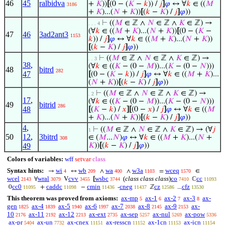
46
45
ralbidva
+
𝐾
))
[
(0 − (
𝐾
−
𝑘
)) /
𝑗
]
𝜑
↔ ∀
𝑘
∈ ((
𝑀
3186
+
𝐾
)...(
𝑁
+
𝐾
))
[
(
𝑘
−
𝐾
) /
𝑗
]
𝜑
))
⊢
((
𝑀
∈ ℤ ∧
𝑁
∈ ℤ ∧
𝐾
∈ ℤ) →
. . . 4
(∀
𝑘
∈ ((
𝑀
+
𝐾
)...(
𝑁
+
𝐾
))
[
(0 − (
𝐾
−
47
46
3ad2ant3
1153
𝑘
)) /
𝑗
]
𝜑
↔ ∀
𝑘
∈ ((
𝑀
+
𝐾
)...(
𝑁
+
𝐾
))
[
(
𝑘
−
𝐾
) /
𝑗
]
𝜑
))
⊢
((
𝑀
∈ ℤ ∧
𝑁
∈ ℤ ∧
𝐾
∈ ℤ) →
. . 3
38
,
(∀
𝑘
∈ ((
𝐾
− (0 −
𝑀
))...(
𝐾
− (0 −
𝑁
)))
48
bitrd
282
47
[
(0 − (
𝐾
−
𝑘
)) /
𝑗
]
𝜑
↔ ∀
𝑘
∈ ((
𝑀
+
𝐾
)...
(
𝑁
+
𝐾
))
[
(
𝑘
−
𝐾
) /
𝑗
]
𝜑
))
⊢
((
𝑀
∈ ℤ ∧
𝑁
∈ ℤ ∧
𝐾
∈ ℤ) →
. 2
17
,
(∀
𝑘
∈ ((
𝐾
− (0 −
𝑀
))...(
𝐾
− (0 −
𝑁
)))
49
bitrid
286
48
[
(
𝐾
−
𝑘
) /
𝑥
]
[
(0 −
𝑥
) /
𝑗
]
𝜑
↔ ∀
𝑘
∈ ((
𝑀
+
𝐾
)...(
𝑁
+
𝐾
))
[
(
𝑘
−
𝐾
) /
𝑗
]
𝜑
))
4
,
⊢
((
𝑀
∈ ℤ ∧
𝑁
∈ ℤ ∧
𝐾
∈ ℤ) → (∀
𝑗
1
50
12
,
3bitrd
∈ (
𝑀
...
𝑁
)
𝜑
↔ ∀
𝑘
∈ ((
𝑀
+
𝐾
)...(
𝑁
+
308
49
𝐾
))
[
(
𝑘
−
𝐾
) /
𝑗
]
𝜑
))
Colors of variables:
wff
setvar
class
Syntax hints:
wi
wb
wa
w3a
wceq
→
↔
∧
∧
=
∈
4
209
400
1103
1570
wcel
wral
cvv
wsbc
(
class class class
)
co
cc
∀
V
[
ℂ
2143
3079
3455
3744
7410
11093
cc0
caddc
cmin
cneg
cz
cfz
0
+
−
-
ℤ
...
11095
11098
11436
11437
12586
13530
This theorem was proved from axioms:
ax-mp
ax-1
ax-2
ax-3
ax-
5
6
7
8
gen
ax-4
ax-5
ax-6
ax-7
ax-8
ax-9
ax-
1825
1839
1940
1997
2038
2145
2153
10
ax-11
ax-12
ax-ext
ax-sep
ax-nul
ax-pow
2176
2192
2213
2735
5257
5269
5336
ax-pr
ax-un
ax-cnex
ax-resscn
ax-1cn
ax-icn
5404
7732
11151
11152
11153
11154