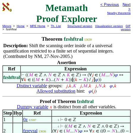
Metamath
< Previous
Next
>
Nearby theorems
Proof Explorer
Mirrors
>
Home
>
MPE Home
>
Th. List
Structured version
Visualization version
GIF
> fzshftral
version
Theorem
fzshftral
13639
Description:
Shift the scanning order inside of a universal
quantification restricted to a finite set of sequential integers.
(Contributed by NM, 27-Nov-2005.)
Assertion
Ref
Expression
⊢
((
𝑀
∈ ℤ ∧
𝑁
∈ ℤ ∧
𝐾
∈ ℤ) → (∀
𝑗
∈ (
𝑀
...
𝑁
)
𝜑
↔
fzshftral
∀
𝑘
∈ ((
𝑀
+
𝐾
)...(
𝑁
+
𝐾
))
[
(
𝑘
−
𝐾
) /
𝑗
]
𝜑
))
Distinct variable
groups:
𝑗
,
𝑘
,
𝐾
𝑗
,
𝑀
,
𝑘
𝑗
,
𝑁
,
𝑘
𝜑
,
𝑘
Allowed substitution
hint:
𝜑
(
𝑗
)
Proof of Theorem
fzshftral
Dummy variable
is distinct from all other variables.
𝑥
Step
Hyp
Ref
Expression
1
0z
⊢
0 ∈ ℤ
12597
. . . 4
⊢
((
𝑀
∈ ℤ ∧
𝑁
∈ ℤ ∧ 0 ∈ ℤ) →
. . . 4
2
fzrevral
(∀
𝑗
∈ (
𝑀
...
𝑁
)
𝜑
↔ ∀
𝑥
∈ ((0 −
𝑁
)...(0 −
13636