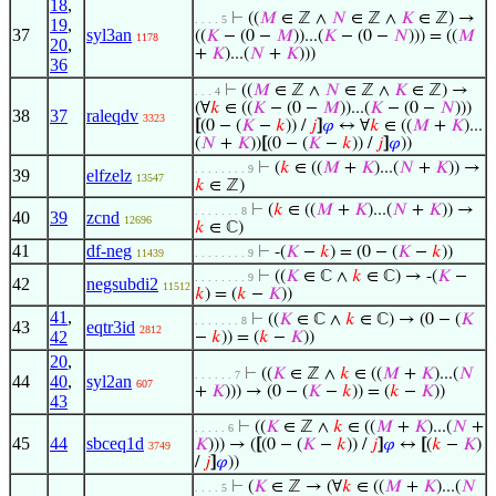
18
,
⊢
((
𝑀
∈ ℤ ∧
𝑁
∈ ℤ ∧
𝐾
∈ ℤ) →
. . . . 5
19
,
37
syl3an
((
𝐾
− (0 −
𝑀
))...(
𝐾
− (0 −
𝑁
))) = ((
𝑀
1178
20
,
+
𝐾
)...(
𝑁
+
𝐾
)))
36
⊢
((
𝑀
∈ ℤ ∧
𝑁
∈ ℤ ∧
𝐾
∈ ℤ) →
. . . 4
(∀
𝑘
∈ ((
𝐾
− (0 −
𝑀
))...(
𝐾
− (0 −
𝑁
)))
38
37
raleqdv
3323
[
(0 − (
𝐾
−
𝑘
)) /
𝑗
]
𝜑
↔ ∀
𝑘
∈ ((
𝑀
+
𝐾
)...
(
𝑁
+
𝐾
))
[
(0 − (
𝐾
−
𝑘
)) /
𝑗
]
𝜑
))
⊢
(
𝑘
∈ ((
𝑀
+
𝐾
)...(
𝑁
+
𝐾
)) →
. . . . . . . . 9
39
elfzelz
13547
𝑘
∈ ℤ)
⊢
(
𝑘
∈ ((
𝑀
+
𝐾
)...(
𝑁
+
𝐾
)) →
. . . . . . . 8
40
39
zcnd
12696
𝑘
∈ ℂ)
41
df-neg
⊢
-(
𝐾
−
𝑘
) = (0 − (
𝐾
−
𝑘
))
11439
. . . . . . . . 9
⊢
((
𝐾
∈ ℂ ∧
𝑘
∈ ℂ) → -(
𝐾
−
. . . . . . . . 9
42
negsubdi2
11512
𝑘
) = (
𝑘
−
𝐾
))
41
,
⊢
((
𝐾
∈ ℂ ∧
𝑘
∈ ℂ) → (0 − (
𝐾
. . . . . . . 8
43
eqtr3id
2812
42
−
𝑘
)) = (
𝑘
−
𝐾
))
20
,
⊢
((
𝐾
∈ ℤ ∧
𝑘
∈ ((
𝑀
+
𝐾
)...(
𝑁
. . . . . . 7
44
40
,
syl2an
607
+
𝐾
))) → (0 − (
𝐾
−
𝑘
)) = (
𝑘
−
𝐾
))
43
⊢
((
𝐾
∈ ℤ ∧
𝑘
∈ ((
𝑀
+
𝐾
)...(
𝑁
+
. . . . . 6
45
44
sbceq1d
𝐾
))) → (
[
(0 − (
𝐾
−
𝑘
)) /
𝑗
]
𝜑
↔
[
(
𝑘
−
𝐾
)
3749
/
𝑗
]
𝜑
))
⊢
(
𝐾
∈ ℤ → (∀
𝑘
∈ ((
𝑀
+
𝐾
)...(
𝑁
. . . . 5