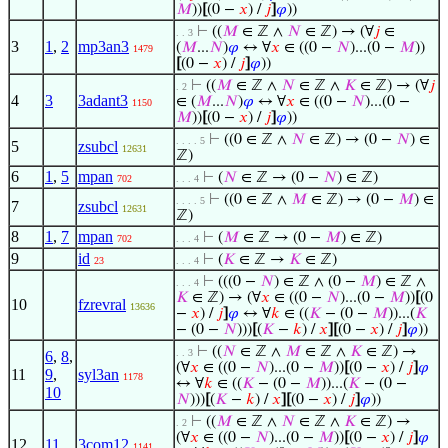
𝑀
))
[
(0 −
𝑥
) /
𝑗
]
𝜑
))
⊢
((
𝑀
∈ ℤ ∧
𝑁
∈ ℤ) → (∀
𝑗
∈
. . 3
3
1
,
2
mp3an3
(
𝑀
...
𝑁
)
𝜑
↔ ∀
𝑥
∈ ((0 −
𝑁
)...(0 −
𝑀
))
1479
[
(0 −
𝑥
) /
𝑗
]
𝜑
))
⊢
((
𝑀
∈ ℤ ∧
𝑁
∈ ℤ ∧
𝐾
∈ ℤ) → (∀
𝑗
. 2
4
3
3adant3
∈ (
𝑀
...
𝑁
)
𝜑
↔ ∀
𝑥
∈ ((0 −
𝑁
)...(0 −
1150
𝑀
))
[
(0 −
𝑥
) /
𝑗
]
𝜑
))
⊢
((0 ∈ ℤ ∧
𝑁
∈ ℤ) → (0 −
𝑁
) ∈
. . . . 5
5
zsubcl
12631
ℤ)
6
1
,
5
mpan
⊢
(
𝑁
∈ ℤ → (0 −
𝑁
) ∈ ℤ)
702
. . . 4
⊢
((0 ∈ ℤ ∧
𝑀
∈ ℤ) → (0 −
𝑀
) ∈
. . . . 5
7
zsubcl
12631
ℤ)
8
1
,
7
mpan
⊢
(
𝑀
∈ ℤ → (0 −
𝑀
) ∈ ℤ)
702
. . . 4
9
id
⊢
(
𝐾
∈ ℤ →
𝐾
∈ ℤ)
23
. . . 4
⊢
(((0 −
𝑁
) ∈ ℤ ∧ (0 −
𝑀
) ∈ ℤ ∧
. . . 4
𝐾
∈ ℤ) → (∀
𝑥
∈ ((0 −
𝑁
)...(0 −
𝑀
))
[
(0
10
fzrevral
13636
−
𝑥
) /
𝑗
]
𝜑
↔ ∀
𝑘
∈ ((
𝐾
− (0 −
𝑀
))...(
𝐾
− (0 −
𝑁
)))
[
(
𝐾
−
𝑘
) /
𝑥
]
[
(0 −
𝑥
) /
𝑗
]
𝜑
))
⊢
((
𝑁
∈ ℤ ∧
𝑀
∈ ℤ ∧
𝐾
∈ ℤ) →
. . 3
6
,
8
,
(∀
𝑥
∈ ((0 −
𝑁
)...(0 −
𝑀
))
[
(0 −
𝑥
) /
𝑗
]
𝜑
11
9
,
syl3an
1178
↔ ∀
𝑘
∈ ((
𝐾
− (0 −
𝑀
))...(
𝐾
− (0 −
10
𝑁
)))
[
(
𝐾
−
𝑘
) /
𝑥
]
[
(0 −
𝑥
) /
𝑗
]
𝜑
))
⊢
((
𝑀
∈ ℤ ∧
𝑁
∈ ℤ ∧
𝐾
∈ ℤ) →
. 2
(∀
𝑥
∈ ((0 −
𝑁
)...(0 −
𝑀
))
[
(0 −
𝑥
) /
𝑗
]
𝜑
12
11
3com12
1141