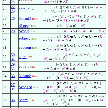
24
-
𝑀
) = (
𝑀
+
𝐾
))
22
,
⊢
((
𝐾
∈ ℂ ∧
𝑀
∈ ℂ) → (
𝐾
−
. . . . . . . . 9
26
eqtr3id
2812
25
(0 −
𝑀
)) = (
𝑀
+
𝐾
))
⊢
((
𝐾
∈ ℂ ∧
𝑀
∈ ℂ ∧
𝑁
∈ ℂ)
. . . . . . . 8
27
26
3adant3
1150
→ (
𝐾
− (0 −
𝑀
)) = (
𝑀
+
𝐾
))
28
df-neg
⊢
-
𝑁
= (0 −
𝑁
)
11439
. . . . . . . . . . 11
29
28
oveq2i
⊢
(
𝐾
− -
𝑁
) = (
𝐾
− (0 −
𝑁
))
7421
. . . . . . . . . 10
⊢
((
𝐾
∈ ℂ ∧
𝑁
∈ ℂ) → (
𝐾
. . . . . . . . . . 11
30
subneg
11502
− -
𝑁
) = (
𝐾
+
𝑁
))
⊢
((
𝐾
∈ ℂ ∧
𝑁
∈ ℂ) → (
𝐾
. . . . . . . . . . 11
31
addcom
11391
+
𝑁
) = (
𝑁
+
𝐾
))
30
,
⊢
((
𝐾
∈ ℂ ∧
𝑁
∈ ℂ) → (
𝐾
−
. . . . . . . . . 10
32
eqtrd
2798
31
-
𝑁
) = (
𝑁
+
𝐾
))
29
,
⊢
((
𝐾
∈ ℂ ∧
𝑁
∈ ℂ) → (
𝐾
−
. . . . . . . . 9
33
eqtr3id
2812
32
(0 −
𝑁
)) = (
𝑁
+
𝐾
))
⊢
((
𝐾
∈ ℂ ∧
𝑀
∈ ℂ ∧
𝑁
∈ ℂ)
. . . . . . . 8
34
33
3adant2
1149
→ (
𝐾
− (0 −
𝑁
)) = (
𝑁
+
𝐾
))
⊢
((
𝐾
∈ ℂ ∧
𝑀
∈ ℂ ∧
𝑁
∈ ℂ)
. . . . . . 7
27
,
35
oveq12d
→ ((
𝐾
− (0 −
𝑀
))...(
𝐾
− (0 −
𝑁
))) =
7428
34
((
𝑀
+
𝐾
)...(
𝑁
+
𝐾
)))
⊢
((
𝑀
∈ ℂ ∧
𝑁
∈ ℂ ∧
𝐾
∈ ℂ) →
. . . . . 6
36
35
3coml
((
𝐾
− (0 −
𝑀
))...(
𝐾
− (0 −
𝑁
))) = ((
𝑀
1145
+
𝐾
)...(
𝑁
+
𝐾
)))