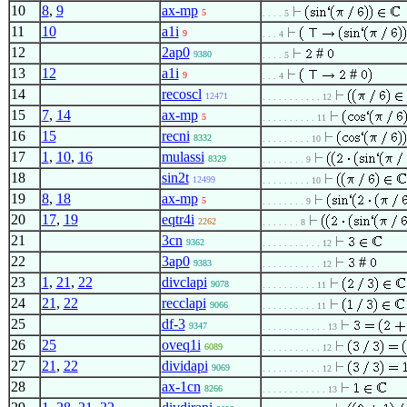
10
8
,
9
ax-mp
5
. . . . 5
11
10
a1i
9
. . . 4
12
2ap0
#
9380
. . . . 5
13
12
a1i
#
9
. . . 4
14
recoscl
12471
. . . . . . . . . . . 12
15
7
,
14
ax-mp
5
. . . . . . . . . . 11
16
15
recni
8332
. . . . . . . . . 10
17
1
,
10
,
16
mulassi
8329
. . . . . . . . 9
18
sin2t
12499
. . . . . . . . . 10
19
8
,
18
ax-mp
5
. . . . . . . . 9
20
17
,
19
eqtr4i
2262
. . . . . . . 8
21
3cn
9362
. . . . . . . . . . . 12
22
3ap0
#
9383
. . . . . . . . . . . 12
23
1
,
21
,
22
divclapi
9078
. . . . . . . . . . 11
24
21
,
22
recclapi
9066
. . . . . . . . . . 11
25
df-3
9347
. . . . . . . . . . . . 13
26
25
oveq1i
6089
. . . . . . . . . . . 12
27
21
,
22
dividapi
9069
. . . . . . . . . . . 12
28
ax-1cn
8266
. . . . . . . . . . . . 13