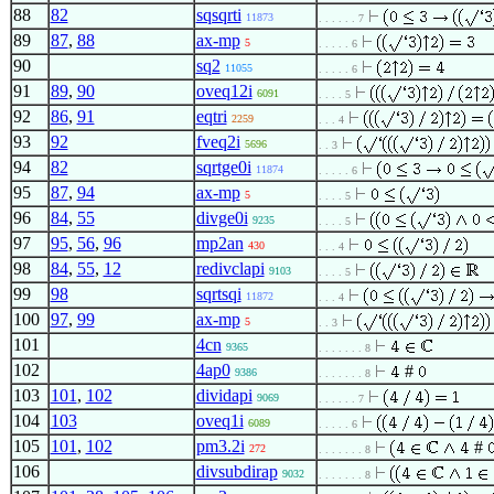
88
82
sqsqrti
11873
. . . . . . 7
89
87
,
88
ax-mp
5
. . . . . 6
90
sq2
11055
. . . . . 6
91
89
,
90
oveq12i
6091
. . . . 5
92
86
,
91
eqtri
2259
. . . 4
93
92
fveq2i
5696
. . 3
94
82
sqrtge0i
11874
. . . . . 6
95
87
,
94
ax-mp
5
. . . . 5
96
84
,
55
divge0i
9235
. . . . 5
97
95
,
56
,
96
mp2an
430
. . . 4
98
84
,
55
,
12
redivclapi
9103
. . . . 5
99
98
sqrtsqi
11872
. . . 4
100
97
,
99
ax-mp
5
. . 3
101
4cn
9365
. . . . . . . 8
102
4ap0
#
9386
. . . . . . . 8
103
101
,
102
dividapi
9069
. . . . . . 7
104
103
oveq1i
6089
. . . . . 6
105
101
,
102
pm3.2i
#
272
. . . . . . . 8
106
divsubdirap
9032
. . . . . . . 8