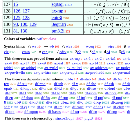
127
15
sqrtsqi
11872
. . . . 5
128
126
,
127
ax-mp
5
. . . 4
129
125
,
128
eqtr3i
2261
. . 3
130
93
,
100
,
129
3eqtr3ri
2268
. 2
131
81
,
130
pm3.2i
272
1
Colors of variables:
wff
set
class
Syntax hints:
wa
wb
w3a
wceq
wtru
w
104
105
1009
1402
1403
cle
cmin
#
cap
cdiv
c2
c3
c4
c6
8355
8491
8903
8996
9338
9339
9340
934
This theorem was proved from axioms:
ax-mp
ax-1
ax-2
ax-ia1
ax-i
5
6
7
106
ax-4
ax-17
ax-i9
ax-ial
ax-i5r
ax-14
ax-ext
ax-
1563
1579
1583
1587
1588
2212
2220
addcl
ax-addrcl
ax-mulcl
ax-mulrcl
ax-addcom
ax-mulc
8269
8270
8271
8272
8273
ax-pre-ltwlin
ax-pre-lttrn
ax-pre-apti
ax-pre-ltadd
ax-pre-mu
8286
8287
8288
8289
This theorem depends on definitions:
df-bi
df-stab
df-dc
df-3or
117
843
847
1010
rex
df-reu
df-rmo
df-rab
df-v
df-sbc
df-csb
df-di
2534
2535
2536
2537
2823
3052
3148
opab
df-mpt
df-tr
df-id
df-po
df-iso
df-iord
df-
4191
4192
4228
4436
4439
4440
4509
df-f
df-f1
df-fo
df-f1o
df-fv
df-isom
df-riota
df
5379
5380
5381
5382
5383
5384
6032
df-en
df-dom
df-fin
df-sup
df-inf
df-pnf
df-mnf
7017
7018
7019
7318
7319
8356
8357
8
df-9
df-n0
df-z
df-uz
df-q
df-rp
df-xneg
9352
9353
9547
9628
9905
10003
10038
1015
shft
df-cj
df-re
df-im
df-rsqrt
df-abs
df-clim
11563
11590
11591
11592
11747
11748
120
df-top
df-topon
df-bases
df-ntr
df-cn
df-cnp
d
15082
15095
15127
15180
15272
15273
This theorem is referenced by:
sincos3rdpi
pigt3
15927
15928