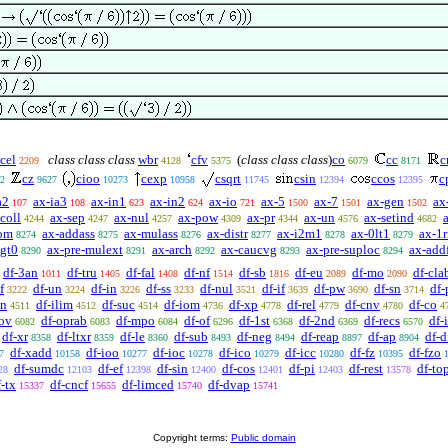
cel
class class class
wbr
cfv
(
class class class
)
co
cc
c
2209
4128
5375
6079
8171
cz
cioo
cexp
csqrt
csin
ccos
c
2
9627
10273
10958
11745
12394
12395
a2
ax-ia3
ax-in1
ax-in2
ax-io
ax-5
ax-7
ax-gen
ax
107
108
623
624
721
1500
1501
1502
coll
ax-sep
ax-nul
ax-pow
ax-pr
ax-un
ax-setind
4244
4247
4257
4309
4344
4576
4682
om
ax-addass
ax-mulass
ax-distr
ax-i2m1
ax-0lt1
ax-1r
8274
8275
8276
8277
8278
8279
lgt0
ax-pre-mulext
ax-arch
ax-caucvg
ax-pre-suploc
ax-add
8290
8291
8292
8293
8294
df-3an
df-tru
df-fal
df-nf
df-sb
df-eu
df-mo
df-cla
1011
1405
1408
1514
1816
2089
2090
f
df-un
df-in
df-ss
df-nul
df-if
df-pw
df-sn
df-
3222
3224
3226
3233
3521
3639
3690
3714
on
df-ilim
df-suc
df-iom
df-xp
df-rel
df-cnv
df-co
4511
4512
4514
4736
4778
4779
4780
4
-ov
df-oprab
df-mpo
df-of
df-1st
df-2nd
df-recs
df-
6082
6083
6084
6296
6368
6369
6570
df-xr
df-ltxr
df-le
df-sub
df-neg
df-reap
df-ap
df-d
8358
8359
8360
8493
8494
8897
8904
df-xadd
df-ioo
df-ioc
df-ico
df-icc
df-fz
df-fzo
7
10158
10277
10278
10279
10280
10395
df-sumdc
df-ef
df-sin
df-cos
df-pi
df-rest
df-to
28
12103
12398
12400
12401
12403
13578
f-tx
df-cncf
df-limced
df-dvap
15337
15655
15740
15741
Copyright terms:
Public domain