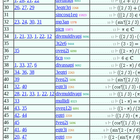
29
1
,
28
,
21
,
22
divdirapi
9093
. . . . . . . . . . . 12
30
26
,
27
,
29
3eqtr3ri
2268
. . . . . . . . . . 11
31
sincosq1eq
15923
. . . . . . . . . . 11
32
23
,
24
,
30
,
31
mp3an
1378
. . . . . . . . . 10
33
picn
15871
. . . . . . . . . . . . 13
34
1
,
21
,
33
,
1
,
22
,
12
divmuldivapi
9096
. . . . . . . . . . . 12
35
3t2e6
9444
. . . . . . . . . . . . 13
36
35
oveq2i
6090
. . . . . . . . . . . 12
37
6cn
9369
. . . . . . . . . . . . 13
38
1
,
33
,
37
,
6
divassapi
9092
. . . . . . . . . . . 12
39
34
,
36
,
38
3eqtri
2263
. . . . . . . . . . 11
40
39
fveq2i
5696
. . . . . . . . . 10
41
32
,
40
eqtr3i
2261
. . . . . . . . 9
42
28
,
21
,
33
,
1
,
22
,
12
divmuldivapi
9096
. . . . . . . . . . 11
43
33
mullidi
8323
. . . . . . . . . . . 12
44
43
,
35
oveq12i
6091
. . . . . . . . . . 11
45
42
,
44
eqtri
2259
. . . . . . . . . 10
46
45
fveq2i
5696
. . . . . . . . 9
47
41
,
46
eqtr3i
2261
. . . . . . . 8
48
20
,
47
eqtri
2259
. . . . . . 7