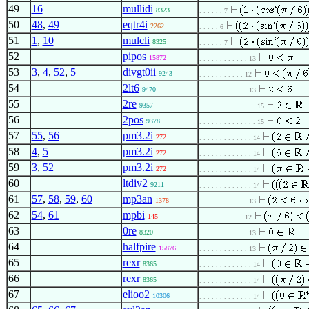
49
16
mullidi
8323
. . . . . . 7
50
48
,
49
eqtr4i
2262
. . . . . 6
51
1
,
10
mulcli
8325
. . . . . . 7
52
pipos
15872
. . . . . . . . . . . . 13
53
3
,
4
,
52
,
5
divgt0ii
9243
. . . . . . . . . . . 12
54
2lt6
9470
. . . . . . . . . . . . 13
55
2re
9357
. . . . . . . . . . . . . . 15
56
2pos
9378
. . . . . . . . . . . . . . 15
57
55
,
56
pm3.2i
272
. . . . . . . . . . . . . 14
58
4
,
5
pm3.2i
272
. . . . . . . . . . . . . 14
59
3
,
52
pm3.2i
272
. . . . . . . . . . . . . 14
60
ltdiv2
9211
. . . . . . . . . . . . . 14
61
57
,
58
,
59
,
60
mp3an
1378
. . . . . . . . . . . . 13
62
54
,
61
mpbi
145
. . . . . . . . . . . 12
63
0re
8320
. . . . . . . . . . . . 13
64
halfpire
15876
. . . . . . . . . . . . 13
65
rexr
8365
. . . . . . . . . . . . . 14
66
rexr
8365
. . . . . . . . . . . . . 14
67
elioo2
10306
. . . . . . . . . . . . . 14