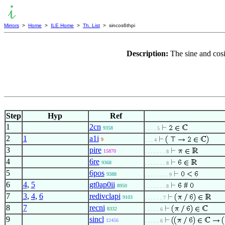
Mirrors
>
Home
>
ILE Home
>
Th. List
> sincos6thpi
Description:
The sine and cos
Step
Hyp
Ref
1
2cn
9358
. . . . 5
2
1
a1i
9
. . . 4
3
pire
15870
. . . . . . . 8
4
6re
9368
. . . . . . . 8
5
6pos
9388
. . . . . . . . 9
6
4
,
5
gt0ap0ii
#
8950
. . . . . . . 8
7
3
,
4
,
6
redivclapi
9103
. . . . . . 7
8
7
recni
8332
. . . . . 6
9
sincl
12456
. . . . . 6