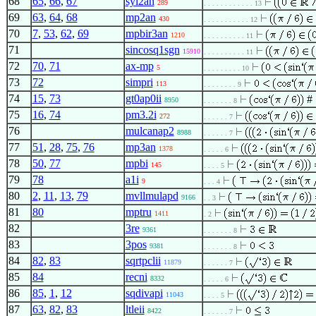
68
65
,
66
,
67
syl2an
289
. . . . . . . . . . . . 13
69
63
,
64
,
68
mp2an
430
. . . . . . . . . . . 12
70
7
,
53
,
62
,
69
mpbir3an
1210
. . . . . . . . . . 11
71
sincosq1sgn
15910
. . . . . . . . . . 11
72
70
,
71
ax-mp
5
. . . . . . . . . 10
73
72
simpri
113
. . . . . . . . 9
74
15
,
73
gt0ap0ii
#
8950
. . . . . . . 8
75
16
,
74
pm3.2i
272
. . . . . . 7
76
mulcanap2
8988
. . . . . . 7
77
51
,
28
,
75
,
76
mp3an
1378
. . . . . 6
78
50
,
77
mpbi
145
. . . . 5
79
78
a1i
9
. . . 4
80
2
,
11
,
13
,
79
mvllmulapd
9166
. . 3
81
80
mptru
1411
. 2
82
3re
9361
. . . . . . . 8
83
3pos
9381
. . . . . . . 8
84
82
,
83
sqrtpclii
11879
. . . . . . 7
85
84
recni
8332
. . . . . 6
86
85
,
1
,
12
sqdivapi
11043
. . . . 5
87
63
,
82
,
83
ltleii
8422
. . . . . . 7