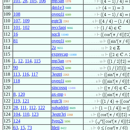
107
101
,
28
,
105
,
106
mp3an
1378
. . . . . . 7
108
4m1e3
9408
. . . . . . . 8
109
108
oveq1i
6089
. . . . . . 7
110
107
,
109
eqtr3i
2261
. . . . . 6
111
101
,
102
recclapi
9066
. . . . . . 7
112
16
sqcli
11040
. . . . . . 7
113
81
oveq1i
6089
. . . . . . . . . 10
114
2z
9655
. . . . . . . . . . 11
115
exprecap
11000
. . . . . . . . . . 11
116
1
,
12
,
114
,
115
mp3an
1378
. . . . . . . . . 10
117
90
oveq2i
6090
. . . . . . . . . 10
118
113
,
116
,
117
3eqtri
2263
. . . . . . . . 9
119
118
oveq1i
6089
. . . . . . . 8
120
sincossq
12498
. . . . . . . . 9
121
8
,
120
ax-mp
5
. . . . . . . 8
122
119
,
121
eqtr3i
2261
. . . . . . 7
123
28
,
111
,
112
,
122
subaddrii
8609
. . . . . 6
124
104
,
110
,
123
3eqtr3ri
2268
. . . . 5
125
124
fveq2i
5696
. . . 4
126
63
,
15
,
73
ltleii
8422
. . . . 5