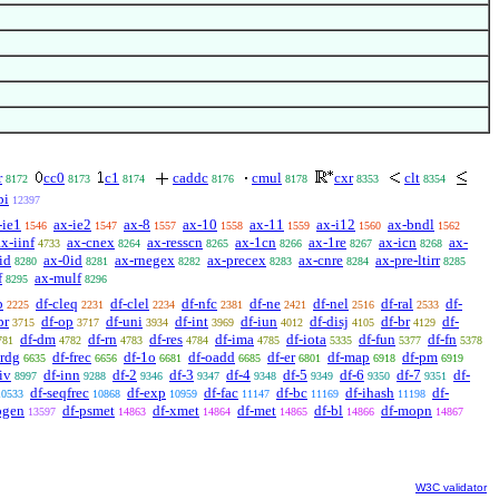
r
cc0
c1
caddc
cmul
cxr
clt
8172
8173
8174
8176
8178
8353
8354
pi
12397
-ie1
ax-ie2
ax-8
ax-10
ax-11
ax-i12
ax-bndl
1546
1547
1557
1558
1559
1560
1562
ax-iinf
ax-cnex
ax-resscn
ax-1cn
ax-1re
ax-icn
ax-
4733
8264
8265
8266
8267
8268
id
ax-0id
ax-rnegex
ax-precex
ax-cnre
ax-pre-ltirr
8280
8281
8282
8283
8284
8285
f
ax-mulf
8295
8296
b
df-cleq
df-clel
df-nfc
df-ne
df-nel
df-ral
df-
2225
2231
2234
2381
2421
2516
2533
pr
df-op
df-uni
df-int
df-iun
df-disj
df-br
df-
3715
3717
3934
3969
4012
4105
4129
df-dm
df-rn
df-res
df-ima
df-iota
df-fun
df-fn
781
4782
4783
4784
4785
5335
5377
5378
irdg
df-frec
df-1o
df-oadd
df-er
df-map
df-pm
6635
6656
6681
6685
6801
6918
6919
iv
df-inn
df-2
df-3
df-4
df-5
df-6
df-7
df-
8997
9288
9346
9347
9348
9349
9350
9351
df-seqfrec
df-exp
df-fac
df-bc
df-ihash
df-
10533
10868
10959
11147
11169
11198
pgen
df-psmet
df-xmet
df-met
df-bl
df-mopn
13597
14863
14864
14865
14866
14867
W3C validator