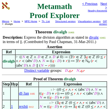
Metamath
< Previous
Next
>
Nearby theorems
Proof Explorer
Mirrors
>
Home
>
MPE Home
>
Th. List
Structured version
Visualization version
GIF
> divalgb
version
Theorem
divalgb
16466
Description:
Express the division algorithm as stated in
divalg
16465
in terms of
. (Contributed by Paul Chapman, 31-Mar-2011.)
∥
Assertion
Ref
Expression
⊢
((
𝑁
∈ ℤ ∧
𝐷
∈ ℤ ∧
𝐷
≠ 0) → (∃!
𝑟
∈ ℤ ∃
𝑞
∈ ℤ (0 ≤
𝑟
divalgb
∧
𝑟
< (abs‘
𝐷
) ∧
𝑁
= ((
𝑞
·
𝐷
) +
𝑟
)) ↔ ∃!
𝑟
∈ ℕ
(
𝑟
<
0
(abs‘
𝐷
) ∧
𝐷
∥ (
𝑁
−
𝑟
))))
Distinct variable
groups:
𝐷
,
𝑞
,
𝑟
𝑁
,
𝑞
,
𝑟
Proof of Theorem
divalgb
Step
Hyp
Ref
Expression
⊢
((0 ≤
𝑟
∧
𝑟
< (abs‘
𝐷
) ∧
𝑁
=
. . . . . . . . 9
1
df-3an
((
𝑞
·
𝐷
) +
𝑟
)) ↔ ((0 ≤
𝑟
∧
𝑟
< (abs‘
𝐷
)) ∧
1105
𝑁
= ((
𝑞
·
𝐷
) +
𝑟
)))
⊢
(∃
𝑞
∈ ℤ (0 ≤
𝑟
∧
𝑟
< (abs‘
𝐷
) ∧
. . . . . . . 8
2
1
rexbii
𝑁
= ((
𝑞
·
𝐷
) +
𝑟
)) ↔ ∃
𝑞
∈ ℤ ((0 ≤
𝑟
∧
𝑟
<
3112