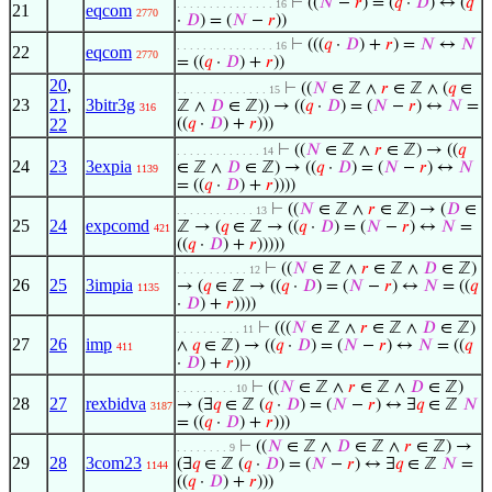
⊢
((
𝑁
−
𝑟
) = (
𝑞
·
𝐷
) ↔ (
𝑞
. . . . . . . . . . . . . . . 16
21
eqcom
2770
·
𝐷
) = (
𝑁
−
𝑟
))
⊢
(((
𝑞
·
𝐷
) +
𝑟
) =
𝑁
↔
𝑁
. . . . . . . . . . . . . . . 16
22
eqcom
2770
= ((
𝑞
·
𝐷
) +
𝑟
))
20
,
⊢
((
𝑁
∈ ℤ ∧
𝑟
∈ ℤ ∧ (
𝑞
∈
. . . . . . . . . . . . . . 15
23
21
,
3bitr3g
ℤ ∧
𝐷
∈ ℤ)) → ((
𝑞
·
𝐷
) = (
𝑁
−
𝑟
) ↔
𝑁
=
316
22
((
𝑞
·
𝐷
) +
𝑟
)))
⊢
((
𝑁
∈ ℤ ∧
𝑟
∈ ℤ) → ((
𝑞
. . . . . . . . . . . . . 14
24
23
3expia
∈ ℤ ∧
𝐷
∈ ℤ) → ((
𝑞
·
𝐷
) = (
𝑁
−
𝑟
) ↔
𝑁
1139
= ((
𝑞
·
𝐷
) +
𝑟
))))
⊢
((
𝑁
∈ ℤ ∧
𝑟
∈ ℤ) → (
𝐷
∈
. . . . . . . . . . . . 13
25
24
expcomd
ℤ → (
𝑞
∈ ℤ → ((
𝑞
·
𝐷
) = (
𝑁
−
𝑟
) ↔
𝑁
=
421
((
𝑞
·
𝐷
) +
𝑟
)))))
⊢
((
𝑁
∈ ℤ ∧
𝑟
∈ ℤ ∧
𝐷
∈ ℤ)
. . . . . . . . . . . 12
26
25
3impia
→ (
𝑞
∈ ℤ → ((
𝑞
·
𝐷
) = (
𝑁
−
𝑟
) ↔
𝑁
= ((
𝑞
1135
·
𝐷
) +
𝑟
))))
⊢
(((
𝑁
∈ ℤ ∧
𝑟
∈ ℤ ∧
𝐷
∈ ℤ)
. . . . . . . . . . 11
27
26
imp
∧
𝑞
∈ ℤ) → ((
𝑞
·
𝐷
) = (
𝑁
−
𝑟
) ↔
𝑁
= ((
𝑞
411
·
𝐷
) +
𝑟
)))
⊢
((
𝑁
∈ ℤ ∧
𝑟
∈ ℤ ∧
𝐷
∈ ℤ)
. . . . . . . . . 10
28
27
rexbidva
→ (∃
𝑞
∈ ℤ (
𝑞
·
𝐷
) = (
𝑁
−
𝑟
) ↔ ∃
𝑞
∈ ℤ
𝑁
3187
= ((
𝑞
·
𝐷
) +
𝑟
)))
⊢
((
𝑁
∈ ℤ ∧
𝐷
∈ ℤ ∧
𝑟
∈ ℤ) →
. . . . . . . . 9
29
28
3com23
(∃
𝑞
∈ ℤ (
𝑞
·
𝐷
) = (
𝑁
−
𝑟
) ↔ ∃
𝑞
∈ ℤ
𝑁
=
1144
((
𝑞
·
𝐷
) +
𝑟
)))