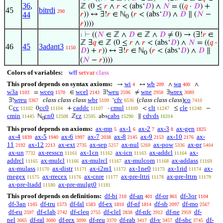
36
,
ℤ (0 ≤
𝑟
∧
𝑟
< (abs‘
𝐷
) ∧
𝑁
= ((
𝑞
·
𝐷
) +
45
bitrdi
290
44
𝑟
)) ↔ ∃!
𝑟
∈ ℕ
(
𝑟
< (abs‘
𝐷
) ∧
𝐷
∥ (
𝑁
−
0
𝑟
))))
⊢
((
𝑁
∈ ℤ ∧
𝐷
∈ ℤ ∧
𝐷
≠ 0) → (∃!
𝑟
∈
1
ℤ ∃
𝑞
∈ ℤ (0 ≤
𝑟
∧
𝑟
< (abs‘
𝐷
) ∧
𝑁
= ((
𝑞
·
46
45
3adant3
1150
𝐷
) +
𝑟
)) ↔ ∃!
𝑟
∈ ℕ
(
𝑟
< (abs‘
𝐷
) ∧
𝐷
∥
0
(
𝑁
−
𝑟
))))
Colors of variables:
wff
setvar
class
This proof depends on syntax axioms:
wi
wb
wa
→
↔
∧
∧
4
209
400
w3a
wceq
wcel
weu
wne
wrex
=
∈
∃!
≠
∃
1103
1570
2143
2596
2958
3089
wreu
class class class
wbr
cfv
(
class class class
)
co
∃!
‘
3367
5109
6536
7410
cc
cc0
caddc
cmul
clt
cle
ℂ
0
+
·
<
≤
−
11102
11104
11107
11109
11247
11248
cmin
cn0
cz
cabs
cdvds
ℕ
ℤ
abs
∥
11445
12508
12595
15290
16314
0
This proof depends on axioms:
ax-mp
ax-1
ax-2
ax-3
ax-gen
5
6
7
8
1825
ax-4
ax-5
ax-6
ax-7
ax-8
ax-9
ax-10
ax-
1839
1940
1997
2038
2145
2153
2176
11
ax-12
ax-ext
ax-sep
ax-nul
ax-pow
ax-pr
2192
2213
2735
5257
5269
5336
5404
ax-un
ax-resscn
ax-1cn
ax-icn
ax-addcl
ax-
7732
11161
11162
11163
11164
addrcl
ax-mulcl
ax-mulrcl
ax-mulcom
ax-addass
11165
11166
11167
11168
11169
ax-mulass
ax-distr
ax-i2m1
ax-1ne0
ax-1rid
ax-
11170
11171
11172
11173
11174
rnegex
ax-rrecex
ax-cnre
ax-pre-lttri
ax-pre-lttrn
11175
11176
11177
11178
11179
ax-pre-ltadd
ax-pre-mulgt0
11180
11181
This proof depends on definitions:
df-bi
df-an
df-or
df-3or
210
401
861
1104
df-3an
df-tru
df-fal
df-ex
df-nf
df-sb
df-mo
1105
1573
1583
1810
1814
2097
2567
df-eu
df-clab
df-cleq
df-clel
df-nfc
df-ne
df-
2597
2742
2755
2838
2912
2959
nel
df-ral
df-rex
df-reu
df-rab
df-v
df-sbc
df-
3065
3080
3090
3370
3417
3457
3745