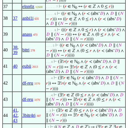
(
𝑁
−
𝑟
)))))
37
elnn0z
⊢
(
𝑟
∈ ℕ
↔ (
𝑟
∈ ℤ ∧ 0 ≤
𝑟
))
. . . . . . 7
12608
0
⊢
((
𝑟
∈ ℕ
∧ (
𝑟
< (abs‘
𝐷
) ∧
𝐷
∥ (
𝑁
. . . . . 6
0
38
37
anbi1i
−
𝑟
))) ↔ ((
𝑟
∈ ℤ ∧ 0 ≤
𝑟
) ∧ (
𝑟
< (abs‘
𝐷
)
635
∧
𝐷
∥ (
𝑁
−
𝑟
))))
⊢
(((
𝑟
∈ ℤ ∧ 0 ≤
𝑟
) ∧ (
𝑟
< (abs‘
𝐷
) ∧
. . . . . 6
39
anass
𝐷
∥ (
𝑁
−
𝑟
))) ↔ (
𝑟
∈ ℤ ∧ (0 ≤
𝑟
∧ (
𝑟
<
473
(abs‘
𝐷
) ∧
𝐷
∥ (
𝑁
−
𝑟
)))))
⊢
((
𝑟
∈ ℕ
∧ (
𝑟
< (abs‘
𝐷
) ∧
𝐷
∥ (
𝑁
. . . . 5
38
,
0
40
bitri
−
𝑟
))) ↔ (
𝑟
∈ ℤ ∧ (0 ≤
𝑟
∧ (
𝑟
< (abs‘
𝐷
) ∧
278
39
𝐷
∥ (
𝑁
−
𝑟
)))))
⊢
(∃!
𝑟
(
𝑟
∈ ℕ
∧ (
𝑟
< (abs‘
𝐷
) ∧
𝐷
∥
. . . 4
0
41
40
eubii
(
𝑁
−
𝑟
))) ↔ ∃!
𝑟
(
𝑟
∈ ℤ ∧ (0 ≤
𝑟
∧ (
𝑟
<
2613
(abs‘
𝐷
) ∧
𝐷
∥ (
𝑁
−
𝑟
)))))
⊢
(∃!
𝑟
∈ ℕ
(
𝑟
< (abs‘
𝐷
) ∧
𝐷
∥ (
𝑁
−
. . . 4
0
42
df-reu
𝑟
)) ↔ ∃!
𝑟
(
𝑟
∈ ℕ
∧ (
𝑟
< (abs‘
𝐷
) ∧
𝐷
∥ (
𝑁
3370
0
−
𝑟
))))
⊢
(∃!
𝑟
∈ ℤ (0 ≤
𝑟
∧ (
𝑟
< (abs‘
𝐷
) ∧
𝐷
. . . 4
43
df-reu
∥ (
𝑁
−
𝑟
))) ↔ ∃!
𝑟
(
𝑟
∈ ℤ ∧ (0 ≤
𝑟
∧ (
𝑟
<
3370
(abs‘
𝐷
) ∧
𝐷
∥ (
𝑁
−
𝑟
)))))
41
,
⊢
(∃!
𝑟
∈ ℤ (0 ≤
𝑟
∧ (
𝑟
< (abs‘
𝐷
) ∧
𝐷
. . 3
44
42
,
3bitr4ri
∥ (
𝑁
−
𝑟
))) ↔ ∃!
𝑟
∈ ℕ
(
𝑟
< (abs‘
𝐷
) ∧
𝐷
307
0
43
∥ (
𝑁
−
𝑟
)))
⊢
((
𝑁
∈ ℤ ∧
𝐷
∈ ℤ) → (∃!
𝑟
∈ ℤ ∃
𝑞
∈
. 2