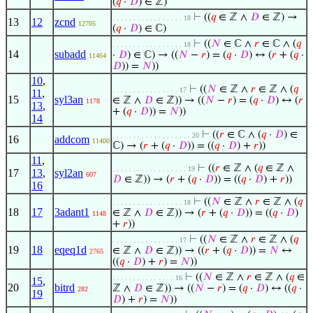
(
𝑞
·
𝐷
) ∈ ℤ)
⊢
((
𝑞
∈ ℤ ∧
𝐷
∈ ℤ) →
. . . . . . . . . . . . . . . . . 18
13
12
zcnd
12705
(
𝑞
·
𝐷
) ∈ ℂ)
⊢
((
𝑁
∈ ℂ ∧
𝑟
∈ ℂ ∧ (
𝑞
. . . . . . . . . . . . . . . . . 18
14
subadd
·
𝐷
) ∈ ℂ) → ((
𝑁
−
𝑟
) = (
𝑞
·
𝐷
) ↔ (
𝑟
+ (
𝑞
·
11464
𝐷
)) =
𝑁
))
10
,
⊢
((
𝑁
∈ ℤ ∧
𝑟
∈ ℤ ∧ (
𝑞
. . . . . . . . . . . . . . . . 17
11
,
15
syl3an
∈ ℤ ∧
𝐷
∈ ℤ)) → ((
𝑁
−
𝑟
) = (
𝑞
·
𝐷
) ↔ (
𝑟
1178
13
,
+ (
𝑞
·
𝐷
)) =
𝑁
))
14
⊢
((
𝑟
∈ ℂ ∧ (
𝑞
·
𝐷
) ∈
. . . . . . . . . . . . . . . . . . . 20
16
addcom
11400
ℂ) → (
𝑟
+ (
𝑞
·
𝐷
)) = ((
𝑞
·
𝐷
) +
𝑟
))
11
,
⊢
((
𝑟
∈ ℤ ∧ (
𝑞
∈ ℤ ∧
. . . . . . . . . . . . . . . . . . 19
17
13
,
syl2an
607
𝐷
∈ ℤ)) → (
𝑟
+ (
𝑞
·
𝐷
)) = ((
𝑞
·
𝐷
) +
𝑟
))
16
⊢
((
𝑁
∈ ℤ ∧
𝑟
∈ ℤ ∧ (
𝑞
. . . . . . . . . . . . . . . . . 18
18
17
3adant1
∈ ℤ ∧
𝐷
∈ ℤ)) → (
𝑟
+ (
𝑞
·
𝐷
)) = ((
𝑞
·
𝐷
)
1148
+
𝑟
))
⊢
((
𝑁
∈ ℤ ∧
𝑟
∈ ℤ ∧ (
𝑞
. . . . . . . . . . . . . . . . 17
19
18
eqeq1d
∈ ℤ ∧
𝐷
∈ ℤ)) → ((
𝑟
+ (
𝑞
·
𝐷
)) =
𝑁
↔
2765
((
𝑞
·
𝐷
) +
𝑟
) =
𝑁
))
⊢
((
𝑁
∈ ℤ ∧
𝑟
∈ ℤ ∧ (
𝑞
∈
. . . . . . . . . . . . . . . 16
15
,
20
bitrd
ℤ ∧
𝐷
∈ ℤ)) → ((
𝑁
−
𝑟
) = (
𝑞
·
𝐷
) ↔ ((
𝑞
·
282
19
𝐷
) +
𝑟
) =
𝑁
))