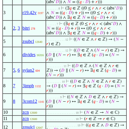
(abs‘
𝐷
)) ∧
𝑁
= ((
𝑞
·
𝐷
) +
𝑟
)))
⊢
(∃
𝑞
∈ ℤ ((0 ≤
𝑟
∧
𝑟
< (abs‘
𝐷
))
. . . . . . . 8
3
r19.42v
∧
𝑁
= ((
𝑞
·
𝐷
) +
𝑟
)) ↔ ((0 ≤
𝑟
∧
𝑟
<
3197
(abs‘
𝐷
)) ∧ ∃
𝑞
∈ ℤ
𝑁
= ((
𝑞
·
𝐷
) +
𝑟
)))
⊢
(∃
𝑞
∈ ℤ (0 ≤
𝑟
∧
𝑟
< (abs‘
𝐷
) ∧
. . . . . . 7
4
2
,
3
bitri
𝑁
= ((
𝑞
·
𝐷
) +
𝑟
)) ↔ ((0 ≤
𝑟
∧
𝑟
<
278
(abs‘
𝐷
)) ∧ ∃
𝑞
∈ ℤ
𝑁
= ((
𝑞
·
𝐷
) +
𝑟
)))
⊢
((
𝑁
∈ ℤ ∧
𝑟
∈ ℤ) → (
𝑁
−
. . . . . . . . . . . 12
5
zsubcl
12640
𝑟
) ∈ ℤ)
⊢
((
𝐷
∈ ℤ ∧ (
𝑁
−
𝑟
) ∈ ℤ) →
. . . . . . . . . . . 12
6
divides
(
𝐷
∥ (
𝑁
−
𝑟
) ↔ ∃
𝑞
∈ ℤ (
𝑞
·
𝐷
) = (
𝑁
−
16316
𝑟
)))
⊢
((
𝐷
∈ ℤ ∧ (
𝑁
∈ ℤ ∧
𝑟
∈
. . . . . . . . . . 11
7
5
,
6
sylan2
ℤ)) → (
𝐷
∥ (
𝑁
−
𝑟
) ↔ ∃
𝑞
∈ ℤ (
𝑞
·
𝐷
) =
604
(
𝑁
−
𝑟
)))
⊢
((
𝐷
∈ ℤ ∧
𝑁
∈ ℤ ∧
𝑟
∈ ℤ)
. . . . . . . . . 10
8
7
3impb
→ (
𝐷
∥ (
𝑁
−
𝑟
) ↔ ∃
𝑞
∈ ℤ (
𝑞
·
𝐷
) = (
𝑁
−
1132
𝑟
)))
⊢
((
𝑁
∈ ℤ ∧
𝐷
∈ ℤ ∧
𝑟
∈ ℤ) →
. . . . . . . . 9
9
8
3com12
(
𝐷
∥ (
𝑁
−
𝑟
) ↔ ∃
𝑞
∈ ℤ (
𝑞
·
𝐷
) = (
𝑁
−
1141
𝑟
)))
10
zcn
⊢
(
𝑁
∈ ℤ →
𝑁
∈ ℂ)
12600
. . . . . . . . . . . . . . . . . 18
11
zcn
⊢
(
𝑟
∈ ℤ →
𝑟
∈ ℂ)
12600
. . . . . . . . . . . . . . . . . 18
⊢
((
𝑞
∈ ℤ ∧
𝐷
∈ ℤ) →
. . . . . . . . . . . . . . . . . . 19
12
zmulcl
12647