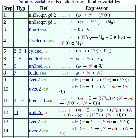
Dummy variable
is distinct from all other variables.
𝑚
Step
Hyp
Ref
Expression
1
nn0seqcvgd.2
⊢
(
𝜑
→
𝑁
= (
𝐹
‘0))
. . . . . 6
2
nn0seqcvgd.1
⊢
(
𝜑
→
𝐹
:ℕ
⟶ℕ
)
. . . . . . 7
0
0
3
0nn0
⊢
0 ∈ ℕ
. . . . . . 7
9561
0
⊢
((
𝐹
:ℕ
⟶ℕ
∧ 0 ∈ ℕ
) →
. . . . . . 7
0
0
0
4
ffvelcdm
5835
(
𝐹
‘0) ∈ ℕ
)
0
5
2
,
3
,
4
sylancl
⊢
(
𝜑
→ (
𝐹
‘0) ∈ ℕ
)
. . . . . 6
417
0
6
1
,
5
eqeltrd
⊢
(
𝜑
→
𝑁
∈ ℕ
)
. . . . 5
2315
0
7
6
nn0red
⊢
(
𝜑
→
𝑁
∈ ℝ)
9604
. . . . . 6
8
7
leidd
⊢
(
𝜑
→
𝑁
≤
𝑁
)
8836
. . . . 5
9
fveq2
⊢
(
𝑚
= 0 → (
𝐹
‘
𝑚
) = (
𝐹
‘0))
5693
. . . . . . . 8
⊢
(
𝑚
= 0 → (
𝑁
−
𝑚
) = (
𝑁
−
. . . . . . . 8
10
oveq2
6087
0))
⊢
(
𝑚
= 0 → ((
𝐹
‘
𝑚
) ≤ (
𝑁
−
𝑚
)
. . . . . . 7
11
9
,
10
breq12d
4141
↔ (
𝐹
‘0) ≤ (
𝑁
− 0)))
⊢
(
𝑚
= 0 → ((
𝜑
→ (
𝐹
‘
𝑚
) ≤ (
𝑁
. . . . . 6
12
11
imbi2d
230
−
𝑚
)) ↔ (
𝜑
→ (
𝐹
‘0) ≤ (
𝑁
− 0))))
13
fveq2
⊢
(
𝑚
=
𝑘
→ (
𝐹
‘
𝑚
) = (
𝐹
‘
𝑘
))
5693
. . . . . . . 8
⊢
(
𝑚
=
𝑘
→ (
𝑁
−
𝑚
) = (
𝑁
−
. . . . . . . 8
14
oveq2
6087
𝑘
))