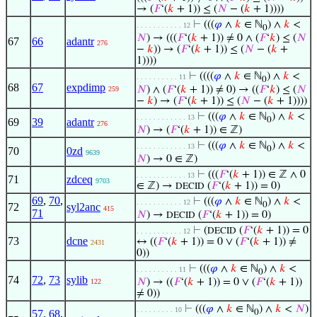
→ (
𝐹
‘(
𝑘
+ 1)) ≤ (
𝑁
− (
𝑘
+ 1))))
⊢
(((
𝜑
∧
𝑘
∈ ℕ
) ∧
𝑘
<
. . . . . . . . . . . 12
0
𝑁
) → (((
𝐹
‘(
𝑘
+ 1)) ≠ 0 ∧ (
𝐹
‘
𝑘
) ≤ (
𝑁
67
66
adantr
276
−
𝑘
)) → (
𝐹
‘(
𝑘
+ 1)) ≤ (
𝑁
− (
𝑘
+
1))))
⊢
((((
𝜑
∧
𝑘
∈ ℕ
) ∧
𝑘
<
. . . . . . . . . . 11
0
68
67
expdimp
𝑁
) ∧ (
𝐹
‘(
𝑘
+ 1)) ≠ 0) → ((
𝐹
‘
𝑘
) ≤ (
𝑁
259
−
𝑘
) → (
𝐹
‘(
𝑘
+ 1)) ≤ (
𝑁
− (
𝑘
+ 1))))
⊢
(((
𝜑
∧
𝑘
∈ ℕ
) ∧
𝑘
<
. . . . . . . . . . . . 13
0
69
39
adantr
276
𝑁
) → (
𝐹
‘(
𝑘
+ 1)) ∈ ℤ)
⊢
(((
𝜑
∧
𝑘
∈ ℕ
) ∧
𝑘
<
. . . . . . . . . . . . 13
0
70
0zd
9639
𝑁
) → 0 ∈ ℤ)
⊢
(((
𝐹
‘(
𝑘
+ 1)) ∈ ℤ ∧ 0
. . . . . . . . . . . . 13
71
zdceq
9703
∈ ℤ) →
(
𝐹
‘(
𝑘
+ 1)) = 0)
DECID
69
,
70
,
⊢
(((
𝜑
∧
𝑘
∈ ℕ
) ∧
𝑘
<
. . . . . . . . . . . 12
0
72
syl2anc
415
71
𝑁
) →
(
𝐹
‘(
𝑘
+ 1)) = 0)
DECID
⊢
(
(
𝐹
‘(
𝑘
+ 1)) = 0
DECID
. . . . . . . . . . . 12
73
dcne
↔ ((
𝐹
‘(
𝑘
+ 1)) = 0 ∨ (
𝐹
‘(
𝑘
+ 1)) ≠
2431
0))
⊢
(((
𝜑
∧
𝑘
∈ ℕ
) ∧
𝑘
<
. . . . . . . . . . 11
0
74
72
,
73
sylib
𝑁
) → ((
𝐹
‘(
𝑘
+ 1)) = 0 ∨ (
𝐹
‘(
𝑘
+ 1))
122
≠ 0))
⊢
(((
𝜑
∧
𝑘
∈ ℕ
) ∧
𝑘
<
𝑁
)
. . . . . . . . . 10
57
,
68
,
0