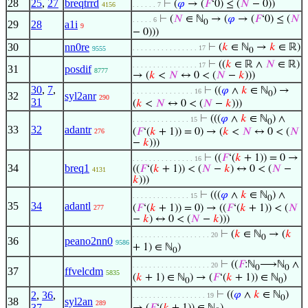
28
25
,
27
breqtrrd
⊢
(
𝜑
→ (
𝐹
‘0) ≤ (
𝑁
− 0))
4156
. . . . . . 7
⊢
(
𝑁
∈ ℕ
→ (
𝜑
→ (
𝐹
‘0) ≤ (
𝑁
. . . . . 6
0
29
28
a1i
9
− 0)))
30
nn0re
⊢
(
𝑘
∈ ℕ
→
𝑘
∈ ℝ)
. . . . . . . . . . . . . . . . 17
9555
0
⊢
((
𝑘
∈ ℝ ∧
𝑁
∈ ℝ)
. . . . . . . . . . . . . . . . 17
31
posdif
8777
→ (
𝑘
<
𝑁
↔ 0 < (
𝑁
−
𝑘
)))
30
,
7
,
⊢
((
𝜑
∧
𝑘
∈ ℕ
) →
. . . . . . . . . . . . . . . 16
0
32
syl2anr
290
31
(
𝑘
<
𝑁
↔ 0 < (
𝑁
−
𝑘
)))
⊢
(((
𝜑
∧
𝑘
∈ ℕ
) ∧
. . . . . . . . . . . . . . 15
0
33
32
adantr
(
𝐹
‘(
𝑘
+ 1)) = 0) → (
𝑘
<
𝑁
↔ 0 < (
𝑁
276
−
𝑘
)))
⊢
((
𝐹
‘(
𝑘
+ 1)) = 0 →
. . . . . . . . . . . . . . . 16
34
breq1
((
𝐹
‘(
𝑘
+ 1)) < (
𝑁
−
𝑘
) ↔ 0 < (
𝑁
−
4131
𝑘
)))
⊢
(((
𝜑
∧
𝑘
∈ ℕ
) ∧
. . . . . . . . . . . . . . 15
0
35
34
adantl
(
𝐹
‘(
𝑘
+ 1)) = 0) → ((
𝐹
‘(
𝑘
+ 1)) < (
𝑁
277
−
𝑘
) ↔ 0 < (
𝑁
−
𝑘
)))
⊢
(
𝑘
∈ ℕ
→ (
𝑘
. . . . . . . . . . . . . . . . . . . 20
0
36
peano2nn0
9586
+ 1) ∈ ℕ
)
0
⊢
((
𝐹
:ℕ
⟶ℕ
∧
. . . . . . . . . . . . . . . . . . . 20
0
0
37
ffvelcdm
5835
(
𝑘
+ 1) ∈ ℕ
) → (
𝐹
‘(
𝑘
+ 1)) ∈ ℕ
)
0
0
2
,
36
,
⊢
((
𝜑
∧
𝑘
∈ ℕ
)
. . . . . . . . . . . . . . . . . . 19
0
38
syl2an
289
37