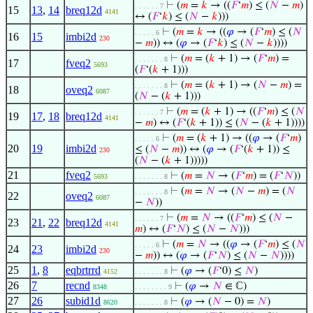
⊢
(
𝑚
=
𝑘
→ ((
𝐹
‘
𝑚
) ≤ (
𝑁
−
𝑚
)
. . . . . . 7
15
13
,
14
breq12d
4141
↔ (
𝐹
‘
𝑘
) ≤ (
𝑁
−
𝑘
)))
⊢
(
𝑚
=
𝑘
→ ((
𝜑
→ (
𝐹
‘
𝑚
) ≤ (
𝑁
. . . . . 6
16
15
imbi2d
230
−
𝑚
)) ↔ (
𝜑
→ (
𝐹
‘
𝑘
) ≤ (
𝑁
−
𝑘
))))
⊢
(
𝑚
= (
𝑘
+ 1) → (
𝐹
‘
𝑚
) =
. . . . . . . 8
17
fveq2
5693
(
𝐹
‘(
𝑘
+ 1)))
⊢
(
𝑚
= (
𝑘
+ 1) → (
𝑁
−
𝑚
) =
. . . . . . . 8
18
oveq2
6087
(
𝑁
− (
𝑘
+ 1)))
⊢
(
𝑚
= (
𝑘
+ 1) → ((
𝐹
‘
𝑚
) ≤ (
𝑁
. . . . . . 7
19
17
,
18
breq12d
4141
−
𝑚
) ↔ (
𝐹
‘(
𝑘
+ 1)) ≤ (
𝑁
− (
𝑘
+ 1))))
⊢
(
𝑚
= (
𝑘
+ 1) → ((
𝜑
→ (
𝐹
‘
𝑚
)
. . . . . 6
20
19
imbi2d
≤ (
𝑁
−
𝑚
)) ↔ (
𝜑
→ (
𝐹
‘(
𝑘
+ 1)) ≤
230
(
𝑁
− (
𝑘
+ 1)))))
21
fveq2
⊢
(
𝑚
=
𝑁
→ (
𝐹
‘
𝑚
) = (
𝐹
‘
𝑁
))
5693
. . . . . . . 8
⊢
(
𝑚
=
𝑁
→ (
𝑁
−
𝑚
) = (
𝑁
. . . . . . . 8
22
oveq2
6087
−
𝑁
))
⊢
(
𝑚
=
𝑁
→ ((
𝐹
‘
𝑚
) ≤ (
𝑁
−
. . . . . . 7
23
21
,
22
breq12d
4141
𝑚
) ↔ (
𝐹
‘
𝑁
) ≤ (
𝑁
−
𝑁
)))
⊢
(
𝑚
=
𝑁
→ ((
𝜑
→ (
𝐹
‘
𝑚
) ≤ (
𝑁
. . . . . 6
24
23
imbi2d
230
−
𝑚
)) ↔ (
𝜑
→ (
𝐹
‘
𝑁
) ≤ (
𝑁
−
𝑁
))))
25
1
,
8
eqbrtrrd
⊢
(
𝜑
→ (
𝐹
‘0) ≤
𝑁
)
4152
. . . . . . . 8
26
7
recnd
⊢
(
𝜑
→
𝑁
∈ ℂ)
8348
. . . . . . . . 9
27
26
subid1d
⊢
(
𝜑
→ (
𝑁
− 0) =
𝑁
)
8620
. . . . . . . 8