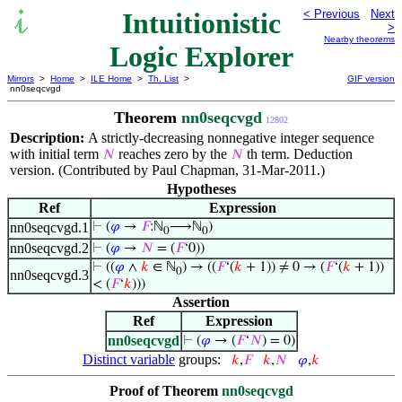
Intuitionistic
< Previous
Next
>
Nearby theorems
Logic Explorer
Mirrors
>
Home
>
ILE Home
>
Th. List
>
GIF version
nn0seqcvgd
Theorem
nn0seqcvgd
12802
Description:
A strictly-decreasing nonnegative integer sequence
with initial term
reaches zero by the
th term. Deduction
𝑁
𝑁
version. (Contributed by Paul Chapman, 31-Mar-2011.)
Hypotheses
Ref
Expression
nn0seqcvgd.1
⊢
(
𝜑
→
𝐹
:ℕ
⟶ℕ
)
0
0
nn0seqcvgd.2
⊢
(
𝜑
→
𝑁
= (
𝐹
‘0))
⊢
((
𝜑
∧
𝑘
∈ ℕ
) → ((
𝐹
‘(
𝑘
+ 1)) ≠ 0 → (
𝐹
‘(
𝑘
+ 1))
0
nn0seqcvgd.3
< (
𝐹
‘
𝑘
)))
Assertion
Ref
Expression
nn0seqcvgd
⊢
(
𝜑
→ (
𝐹
‘
𝑁
) = 0)
Distinct variable
groups:
𝑘
,
𝐹
𝑘
,
𝑁
𝜑
,
𝑘
Proof of Theorem
nn0seqcvgd