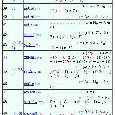
→ (
𝐹
‘(
𝑘
+ 1)) ∈ ℕ
)
0
⊢
((
𝜑
∧
𝑘
∈ ℕ
) →
. . . . . . . . . . . . . . . . . 18
0
39
38
nn0zd
9749
(
𝐹
‘(
𝑘
+ 1)) ∈ ℤ)
40
6
nn0zd
⊢
(
𝜑
→
𝑁
∈ ℤ)
9749
. . . . . . . . . . . . . . . . . . 19
⊢
(
𝑘
∈ ℕ
→
𝑘
∈
. . . . . . . . . . . . . . . . . . 19
0
41
nn0z
9647
ℤ)
⊢
((
𝑁
∈ ℤ ∧
𝑘
∈
. . . . . . . . . . . . . . . . . . 19
42
zsubcl
9668
ℤ) → (
𝑁
−
𝑘
) ∈ ℤ)
40
,
41
,
⊢
((
𝜑
∧
𝑘
∈ ℕ
) →
. . . . . . . . . . . . . . . . . 18
0
43
syl2an
289
42
(
𝑁
−
𝑘
) ∈ ℤ)
⊢
(((
𝐹
‘(
𝑘
+ 1)) ∈ ℤ
. . . . . . . . . . . . . . . . . 18
44
zltlem1
∧ (
𝑁
−
𝑘
) ∈ ℤ) → ((
𝐹
‘(
𝑘
+ 1)) < (
𝑁
9685
−
𝑘
) ↔ (
𝐹
‘(
𝑘
+ 1)) ≤ ((
𝑁
−
𝑘
) − 1)))
⊢
((
𝜑
∧
𝑘
∈ ℕ
) →
. . . . . . . . . . . . . . . . 17
39
,
43
,
0
45
syl2anc
((
𝐹
‘(
𝑘
+ 1)) < (
𝑁
−
𝑘
) ↔ (
𝐹
‘(
𝑘
+ 1))
415
44
≤ ((
𝑁
−
𝑘
) − 1)))
⊢
(
𝑘
∈ ℕ
→
𝑘
∈
. . . . . . . . . . . . . . . . . . 19
0
46
nn0cn
9556
ℂ)
47
ax-1cn
⊢
1 ∈ ℂ
8266
. . . . . . . . . . . . . . . . . . . 20
⊢
((
𝑁
∈ ℂ ∧
𝑘
∈
. . . . . . . . . . . . . . . . . . . 20
48
subsub4
ℂ ∧ 1 ∈ ℂ) → ((
𝑁
−
𝑘
) − 1) = (
𝑁
−
8553
(
𝑘
+ 1)))
⊢
((
𝑁
∈ ℂ ∧
𝑘
∈
. . . . . . . . . . . . . . . . . . 19
49
47
,
48
mp3an3
1367