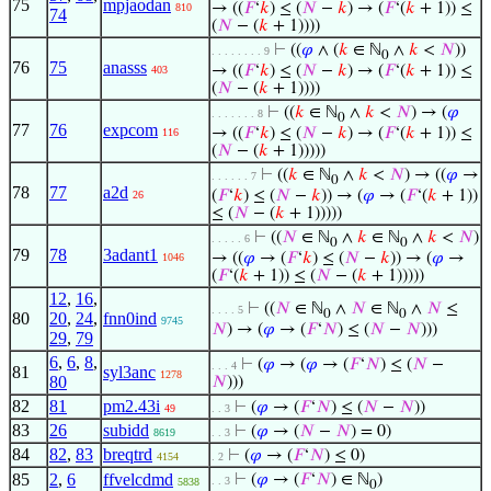
75
mpjaodan
→ ((
𝐹
‘
𝑘
) ≤ (
𝑁
−
𝑘
) → (
𝐹
‘(
𝑘
+ 1)) ≤
810
74
(
𝑁
− (
𝑘
+ 1))))
⊢
((
𝜑
∧ (
𝑘
∈ ℕ
∧
𝑘
<
𝑁
))
. . . . . . . . 9
0
76
75
anasss
→ ((
𝐹
‘
𝑘
) ≤ (
𝑁
−
𝑘
) → (
𝐹
‘(
𝑘
+ 1)) ≤
403
(
𝑁
− (
𝑘
+ 1))))
⊢
((
𝑘
∈ ℕ
∧
𝑘
<
𝑁
) → (
𝜑
. . . . . . . 8
0
77
76
expcom
→ ((
𝐹
‘
𝑘
) ≤ (
𝑁
−
𝑘
) → (
𝐹
‘(
𝑘
+ 1)) ≤
116
(
𝑁
− (
𝑘
+ 1)))))
⊢
((
𝑘
∈ ℕ
∧
𝑘
<
𝑁
) → ((
𝜑
→
. . . . . . 7
0
78
77
a2d
(
𝐹
‘
𝑘
) ≤ (
𝑁
−
𝑘
)) → (
𝜑
→ (
𝐹
‘(
𝑘
+ 1))
26
≤ (
𝑁
− (
𝑘
+ 1)))))
⊢
((
𝑁
∈ ℕ
∧
𝑘
∈ ℕ
∧
𝑘
<
𝑁
)
. . . . . 6
0
0
79
78
3adant1
→ ((
𝜑
→ (
𝐹
‘
𝑘
) ≤ (
𝑁
−
𝑘
)) → (
𝜑
→
1046
(
𝐹
‘(
𝑘
+ 1)) ≤ (
𝑁
− (
𝑘
+ 1)))))
12
,
16
,
⊢
((
𝑁
∈ ℕ
∧
𝑁
∈ ℕ
∧
𝑁
≤
. . . . 5
0
0
80
20
,
24
,
fnn0ind
9745
𝑁
) → (
𝜑
→ (
𝐹
‘
𝑁
) ≤ (
𝑁
−
𝑁
)))
29
,
79
6
,
6
,
8
,
⊢
(
𝜑
→ (
𝜑
→ (
𝐹
‘
𝑁
) ≤ (
𝑁
−
. . . 4
81
syl3anc
1278
80
𝑁
)))
82
81
pm2.43i
⊢
(
𝜑
→ (
𝐹
‘
𝑁
) ≤ (
𝑁
−
𝑁
))
49
. . 3
83
26
subidd
⊢
(
𝜑
→ (
𝑁
−
𝑁
) = 0)
8619
. . 3
84
82
,
83
breqtrd
⊢
(
𝜑
→ (
𝐹
‘
𝑁
) ≤ 0)
4154
. 2
85
2
,
6
ffvelcdmd
⊢
(
𝜑
→ (
𝐹
‘
𝑁
) ∈ ℕ
)
. . 3
5838
0