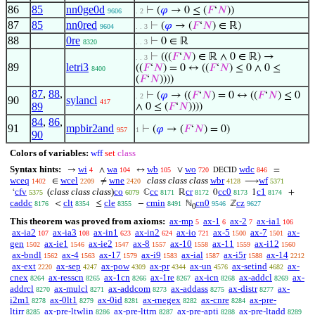
86
85
nn0ge0d
⊢
(
𝜑
→ 0 ≤ (
𝐹
‘
𝑁
))
9606
. 2
87
85
nn0red
⊢
(
𝜑
→ (
𝐹
‘
𝑁
) ∈ ℝ)
9604
. . 3
88
0re
⊢
0 ∈ ℝ
8320
. . 3
⊢
(((
𝐹
‘
𝑁
) ∈ ℝ ∧ 0 ∈ ℝ) →
. . 3
89
letri3
((
𝐹
‘
𝑁
) = 0 ↔ ((
𝐹
‘
𝑁
) ≤ 0 ∧ 0 ≤
8400
(
𝐹
‘
𝑁
))))
87
,
88
,
⊢
(
𝜑
→ ((
𝐹
‘
𝑁
) = 0 ↔ ((
𝐹
‘
𝑁
) ≤ 0
. 2
90
sylancl
417
89
∧ 0 ≤ (
𝐹
‘
𝑁
))))
84
,
86
,
91
mpbir2and
⊢
(
𝜑
→ (
𝐹
‘
𝑁
) = 0)
957
1
90
Colors of variables:
wff
set
class
Syntax hints:
wi
wa
wb
wo
wdc
→
∧
↔
∨
=
4
104
105
720
846
DECID
wceq
wcel
wne
class class class
wbr
wf
∈
≠
⟶
1402
2209
2420
4128
5371
cfv
(
class class class
)
co
cc
cr
cc0
c1
‘
ℂ
ℝ
0
1
+
5375
6079
8171
8172
8173
8174
caddc
clt
cle
cmin
cn0
cz
<
≤
−
ℕ
ℤ
8176
8354
8355
8491
9546
9627
0
This theorem was proved from axioms:
ax-mp
ax-1
ax-2
ax-ia1
5
6
7
106
ax-ia2
ax-ia3
ax-in1
ax-in2
ax-io
ax-5
ax-7
ax-
107
108
623
624
721
1500
1501
gen
ax-ie1
ax-ie2
ax-8
ax-10
ax-11
ax-i12
1502
1546
1547
1557
1558
1559
1560
ax-bndl
ax-4
ax-17
ax-i9
ax-ial
ax-i5r
ax-14
1562
1563
1579
1583
1587
1588
2212
ax-ext
ax-sep
ax-pow
ax-pr
ax-un
ax-setind
ax-
2220
4247
4309
4344
4576
4682
cnex
ax-resscn
ax-1cn
ax-1re
ax-icn
ax-addcl
ax-
8264
8265
8266
8267
8268
8269
addrcl
ax-mulcl
ax-addcom
ax-addass
ax-distr
ax-
8270
8271
8273
8275
8277
i2m1
ax-0lt1
ax-0id
ax-rnegex
ax-cnre
ax-pre-
8278
8279
8281
8282
8284
ltirr
ax-pre-ltwlin
ax-pre-lttrn
ax-pre-apti
ax-pre-ltadd
8285
8286
8287
8288
8289