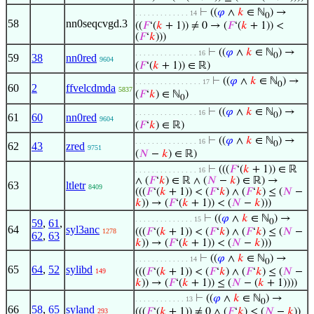
⊢
((
𝜑
∧
𝑘
∈ ℕ
) →
. . . . . . . . . . . . . 14
0
58
nn0seqcvgd.3
((
𝐹
‘(
𝑘
+ 1)) ≠ 0 → (
𝐹
‘(
𝑘
+ 1)) <
(
𝐹
‘
𝑘
)))
⊢
((
𝜑
∧
𝑘
∈ ℕ
) →
. . . . . . . . . . . . . . . 16
0
59
38
nn0red
9604
(
𝐹
‘(
𝑘
+ 1)) ∈ ℝ)
⊢
((
𝜑
∧
𝑘
∈ ℕ
) →
. . . . . . . . . . . . . . . . 17
0
60
2
ffvelcdmda
5837
(
𝐹
‘
𝑘
) ∈ ℕ
)
0
⊢
((
𝜑
∧
𝑘
∈ ℕ
) →
. . . . . . . . . . . . . . . 16
0
61
60
nn0red
9604
(
𝐹
‘
𝑘
) ∈ ℝ)
⊢
((
𝜑
∧
𝑘
∈ ℕ
) →
. . . . . . . . . . . . . . . 16
0
62
43
zred
9751
(
𝑁
−
𝑘
) ∈ ℝ)
⊢
(((
𝐹
‘(
𝑘
+ 1)) ∈ ℝ
. . . . . . . . . . . . . . . 16
∧ (
𝐹
‘
𝑘
) ∈ ℝ ∧ (
𝑁
−
𝑘
) ∈ ℝ) →
63
ltletr
8409
(((
𝐹
‘(
𝑘
+ 1)) < (
𝐹
‘
𝑘
) ∧ (
𝐹
‘
𝑘
) ≤ (
𝑁
−
𝑘
)) → (
𝐹
‘(
𝑘
+ 1)) < (
𝑁
−
𝑘
)))
⊢
((
𝜑
∧
𝑘
∈ ℕ
) →
. . . . . . . . . . . . . . 15
59
,
61
,
0
64
syl3anc
(((
𝐹
‘(
𝑘
+ 1)) < (
𝐹
‘
𝑘
) ∧ (
𝐹
‘
𝑘
) ≤ (
𝑁
−
1278
62
,
63
𝑘
)) → (
𝐹
‘(
𝑘
+ 1)) < (
𝑁
−
𝑘
)))
⊢
((
𝜑
∧
𝑘
∈ ℕ
) →
. . . . . . . . . . . . . 14
0
65
64
,
52
sylibd
(((
𝐹
‘(
𝑘
+ 1)) < (
𝐹
‘
𝑘
) ∧ (
𝐹
‘
𝑘
) ≤ (
𝑁
−
149
𝑘
)) → (
𝐹
‘(
𝑘
+ 1)) ≤ (
𝑁
− (
𝑘
+ 1))))
⊢
((
𝜑
∧
𝑘
∈ ℕ
) →
. . . . . . . . . . . . 13
0
66
58
,
65
syland
(((
𝐹
‘(
𝑘
+ 1)) ≠ 0 ∧ (
𝐹
‘
𝑘
) ≤ (
𝑁
−
𝑘
))
293