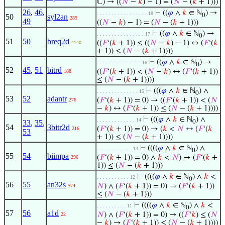
ℂ) → ((
𝑁
−
𝑘
) − 1) = (
𝑁
− (
𝑘
+ 1)))
26
,
46
,
⊢
((
𝜑
∧
𝑘
∈ ℕ
) →
. . . . . . . . . . . . . . . . . 18
0
50
syl2an
289
49
((
𝑁
−
𝑘
) − 1) = (
𝑁
− (
𝑘
+ 1)))
⊢
((
𝜑
∧
𝑘
∈ ℕ
) →
. . . . . . . . . . . . . . . . 17
0
51
50
breq2d
((
𝐹
‘(
𝑘
+ 1)) ≤ ((
𝑁
−
𝑘
) − 1) ↔ (
𝐹
‘(
𝑘
4140
+ 1)) ≤ (
𝑁
− (
𝑘
+ 1))))
⊢
((
𝜑
∧
𝑘
∈ ℕ
) →
. . . . . . . . . . . . . . . 16
0
52
45
,
51
bitrd
((
𝐹
‘(
𝑘
+ 1)) < (
𝑁
−
𝑘
) ↔ (
𝐹
‘(
𝑘
+ 1))
188
≤ (
𝑁
− (
𝑘
+ 1))))
⊢
(((
𝜑
∧
𝑘
∈ ℕ
) ∧
. . . . . . . . . . . . . . 15
0
53
52
adantr
(
𝐹
‘(
𝑘
+ 1)) = 0) → ((
𝐹
‘(
𝑘
+ 1)) < (
𝑁
276
−
𝑘
) ↔ (
𝐹
‘(
𝑘
+ 1)) ≤ (
𝑁
− (
𝑘
+ 1))))
⊢
(((
𝜑
∧
𝑘
∈ ℕ
) ∧
. . . . . . . . . . . . . 14
33
,
35
,
0
54
3bitr2d
(
𝐹
‘(
𝑘
+ 1)) = 0) → (
𝑘
<
𝑁
↔ (
𝐹
‘(
𝑘
216
53
+ 1)) ≤ (
𝑁
− (
𝑘
+ 1))))
⊢
((((
𝜑
∧
𝑘
∈ ℕ
) ∧
. . . . . . . . . . . . 13
0
55
54
biimpa
(
𝐹
‘(
𝑘
+ 1)) = 0) ∧
𝑘
<
𝑁
) → (
𝐹
‘(
𝑘
+
296
1)) ≤ (
𝑁
− (
𝑘
+ 1)))
⊢
((((
𝜑
∧
𝑘
∈ ℕ
) ∧
𝑘
<
. . . . . . . . . . . 12
0
56
55
an32s
𝑁
) ∧ (
𝐹
‘(
𝑘
+ 1)) = 0) → (
𝐹
‘(
𝑘
+ 1))
574
≤ (
𝑁
− (
𝑘
+ 1)))
⊢
((((
𝜑
∧
𝑘
∈ ℕ
) ∧
𝑘
<
. . . . . . . . . . 11
0
57
56
a1d
𝑁
) ∧ (
𝐹
‘(
𝑘
+ 1)) = 0) → ((
𝐹
‘
𝑘
) ≤ (
𝑁
22
−
𝑘
) → (
𝐹
‘(
𝑘
+ 1)) ≤ (
𝑁
− (
𝑘
+ 1))))