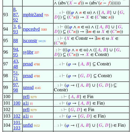
∧ (abs‘(
𝑋
−
𝑑
)) = (abs‘(
𝑒
−
𝑓
)))))))
8
,
⊢
(((
𝜑
∧
𝑛
∈ ω) ∧ ({
𝐴
,
𝐵
} ∪ {
𝐺
,
. . . 4
93
87
,
mpbir2and
725
𝐷
}) ⊆ (
𝐶
‘
𝑛
)) →
𝑋
∈ (
𝐶
‘suc
𝑛
))
92
3
,
6
,
⊢
(((
𝜑
∧
𝑛
∈ ω) ∧ ({
𝐴
,
𝐵
} ∪ {
𝐺
,
. . 3
94
rspcedvd
3583
93
𝐷
}) ⊆ (
𝐶
‘
𝑛
)) → ∃
𝑚
∈ ω
𝑋
∈ (
𝐶
‘
𝑚
))
⊢
(
𝑋
∈ Constr ↔ ∃
𝑚
∈ ω
𝑋
∈
. . 3
95
88
isconstr
34126
(
𝐶
‘
𝑚
))
94
,
⊢
(((
𝜑
∧
𝑛
∈ ω) ∧ ({
𝐴
,
𝐵
} ∪ {
𝐺
,
. 2
96
sylibr
237
95
𝐷
}) ⊆ (
𝐶
‘
𝑛
)) →
𝑋
∈ Constr)
43
,
97
prssd
⊢
(
𝜑
→ {
𝐴
,
𝐵
} ⊆ Constr)
4788
. . . 4
48
51
,
98
prssd
⊢
(
𝜑
→ {
𝐺
,
𝐷
} ⊆ Constr)
4788
. . . 4
71
97
,
⊢
(
𝜑
→ ({
𝐴
,
𝐵
} ∪ {
𝐺
,
𝐷
}) ⊆
. . 3
99
unssd
4145
98
Constr)
100
prfi
⊢
{
𝐴
,
𝐵
} ∈ Fin
9279
. . . . 5
101
100
a1i
⊢
(
𝜑
→ {
𝐴
,
𝐵
} ∈ Fin)
11
. . . 4
102
prfi
⊢
{
𝐺
,
𝐷
} ∈ Fin
9279
. . . . 5
103
102
a1i
⊢
(
𝜑
→ {
𝐺
,
𝐷
} ∈ Fin)
11
. . . 4
101
,
104
unfid
⊢
(
𝜑
→ ({
𝐴
,
𝐵
} ∪ {
𝐺
,
𝐷
}) ∈ Fin)
9152
. . 3
103