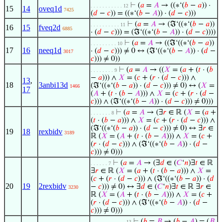
⊢
(
𝑎
=
𝐴
→ ((∗‘(
𝑏
−
𝑎
)) ·
. . . . . . . . . . . 12
15
14
oveq1d
7425
(
𝑑
−
𝑐
)) = ((∗‘(
𝑏
−
𝐴
)) · (
𝑑
−
𝑐
)))
⊢
(
𝑎
=
𝐴
→ (ℑ‘((∗‘(
𝑏
−
𝑎
))
. . . . . . . . . . 11
16
15
fveq2d
6885
· (
𝑑
−
𝑐
))) = (ℑ‘((∗‘(
𝑏
−
𝐴
)) · (
𝑑
−
𝑐
))))
⊢
(
𝑎
=
𝐴
→ ((ℑ‘((∗‘(
𝑏
−
𝑎
))
. . . . . . . . . 10
17
16
neeq1d
· (
𝑑
−
𝑐
))) ≠ 0 ↔ (ℑ‘((∗‘(
𝑏
−
𝐴
)) · (
𝑑
−
3017
𝑐
))) ≠ 0))
⊢
(
𝑎
=
𝐴
→ ((
𝑋
= (
𝑎
+ (
𝑡
· (
𝑏
. . . . . . . . 9
−
𝑎
))) ∧
𝑋
= (
𝑐
+ (
𝑟
· (
𝑑
−
𝑐
))) ∧
13
,
18
3anbi13d
(ℑ‘((∗‘(
𝑏
−
𝑎
)) · (
𝑑
−
𝑐
))) ≠ 0) ↔ (
𝑋
=
1466
17
(
𝐴
+ (
𝑡
· (
𝑏
−
𝐴
))) ∧
𝑋
= (
𝑐
+ (
𝑟
· (
𝑑
−
𝑐
))) ∧ (ℑ‘((∗‘(
𝑏
−
𝐴
)) · (
𝑑
−
𝑐
))) ≠ 0)))
⊢
(
𝑎
=
𝐴
→ (∃
𝑟
∈ ℝ (
𝑋
= (
𝑎
+
. . . . . . . 8
(
𝑡
· (
𝑏
−
𝑎
))) ∧
𝑋
= (
𝑐
+ (
𝑟
· (
𝑑
−
𝑐
))) ∧
(ℑ‘((∗‘(
𝑏
−
𝑎
)) · (
𝑑
−
𝑐
))) ≠ 0) ↔ ∃
𝑟
∈
19
18
rexbidv
3189
ℝ (
𝑋
= (
𝐴
+ (
𝑡
· (
𝑏
−
𝐴
))) ∧
𝑋
= (
𝑐
+
(
𝑟
· (
𝑑
−
𝑐
))) ∧ (ℑ‘((∗‘(
𝑏
−
𝐴
)) · (
𝑑
−
𝑐
))) ≠ 0)))
⊢
(
𝑎
=
𝐴
→ (∃
𝑑
∈ (
𝐶
‘
𝑛
)∃
𝑡
∈ ℝ
. . . . . . 7
∃
𝑟
∈ ℝ (
𝑋
= (
𝑎
+ (
𝑡
· (
𝑏
−
𝑎
))) ∧
𝑋
=
(
𝑐
+ (
𝑟
· (
𝑑
−
𝑐
))) ∧ (ℑ‘((∗‘(
𝑏
−
𝑎
)) · (
𝑑
20
19
2rexbidv
−
𝑐
))) ≠ 0) ↔ ∃
𝑑
∈ (
𝐶
‘
𝑛
)∃
𝑡
∈ ℝ ∃
𝑟
∈
3230
ℝ (
𝑋
= (
𝐴
+ (
𝑡
· (
𝑏
−
𝐴
))) ∧
𝑋
= (
𝑐
+
(
𝑟
· (
𝑑
−
𝑐
))) ∧ (ℑ‘((∗‘(
𝑏
−
𝐴
)) · (
𝑑
−
𝑐
))) ≠ 0)))
⊢
(
𝑏
=
𝐵
→ (
𝑏
−
𝐴
) = (
𝐵
. . . . . . . . . . . . 13