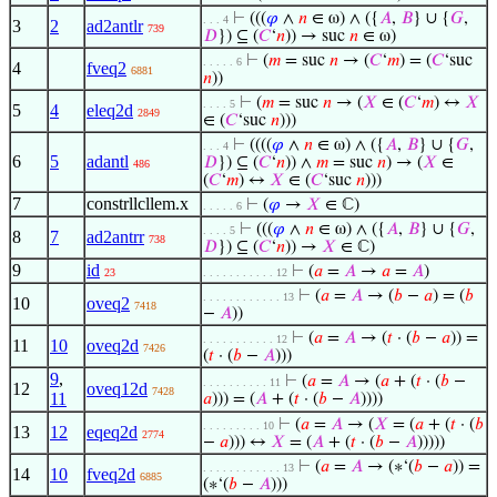
⊢
(((
𝜑
∧
𝑛
∈ ω) ∧ ({
𝐴
,
𝐵
} ∪ {
𝐺
,
. . . 4
3
2
ad2antlr
739
𝐷
}) ⊆ (
𝐶
‘
𝑛
)) → suc
𝑛
∈ ω)
⊢
(
𝑚
= suc
𝑛
→ (
𝐶
‘
𝑚
) = (
𝐶
‘suc
. . . . . 6
4
fveq2
6881
𝑛
))
⊢
(
𝑚
= suc
𝑛
→ (
𝑋
∈ (
𝐶
‘
𝑚
) ↔
𝑋
. . . . 5
5
4
eleq2d
2849
∈ (
𝐶
‘suc
𝑛
)))
⊢
((((
𝜑
∧
𝑛
∈ ω) ∧ ({
𝐴
,
𝐵
} ∪ {
𝐺
,
. . . 4
6
5
adantl
𝐷
}) ⊆ (
𝐶
‘
𝑛
)) ∧
𝑚
= suc
𝑛
) → (
𝑋
∈
486
(
𝐶
‘
𝑚
) ↔
𝑋
∈ (
𝐶
‘suc
𝑛
)))
7
constrllcllem.x
⊢
(
𝜑
→
𝑋
∈ ℂ)
. . . . . 6
⊢
(((
𝜑
∧
𝑛
∈ ω) ∧ ({
𝐴
,
𝐵
} ∪ {
𝐺
,
. . . . 5
8
7
ad2antrr
738
𝐷
}) ⊆ (
𝐶
‘
𝑛
)) →
𝑋
∈ ℂ)
9
id
⊢
(
𝑎
=
𝐴
→
𝑎
=
𝐴
)
23
. . . . . . . . . . . 12
⊢
(
𝑎
=
𝐴
→ (
𝑏
−
𝑎
) = (
𝑏
. . . . . . . . . . . . 13
10
oveq2
7418
−
𝐴
))
⊢
(
𝑎
=
𝐴
→ (
𝑡
· (
𝑏
−
𝑎
)) =
. . . . . . . . . . . 12
11
10
oveq2d
7426
(
𝑡
· (
𝑏
−
𝐴
)))
9
,
⊢
(
𝑎
=
𝐴
→ (
𝑎
+ (
𝑡
· (
𝑏
−
. . . . . . . . . . 11
12
oveq12d
7428
11
𝑎
))) = (
𝐴
+ (
𝑡
· (
𝑏
−
𝐴
))))
⊢
(
𝑎
=
𝐴
→ (
𝑋
= (
𝑎
+ (
𝑡
· (
𝑏
. . . . . . . . . 10
13
12
eqeq2d
2774
−
𝑎
))) ↔
𝑋
= (
𝐴
+ (
𝑡
· (
𝑏
−
𝐴
)))))
⊢
(
𝑎
=
𝐴
→ (∗‘(
𝑏
−
𝑎
)) =
. . . . . . . . . . . . 13
14
10
fveq2d
6885
(∗‘(
𝑏
−
𝐴
)))