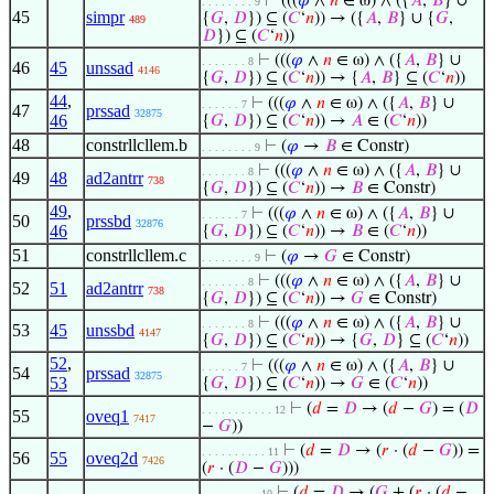
⊢
(((
𝜑
∧
𝑛
∈ ω) ∧ ({
𝐴
,
𝐵
} ∪
. . . . . . . . 9
45
simpr
{
𝐺
,
𝐷
}) ⊆ (
𝐶
‘
𝑛
)) → ({
𝐴
,
𝐵
} ∪ {
𝐺
,
489
𝐷
}) ⊆ (
𝐶
‘
𝑛
))
⊢
(((
𝜑
∧
𝑛
∈ ω) ∧ ({
𝐴
,
𝐵
} ∪
. . . . . . . 8
46
45
unssad
4146
{
𝐺
,
𝐷
}) ⊆ (
𝐶
‘
𝑛
)) → {
𝐴
,
𝐵
} ⊆ (
𝐶
‘
𝑛
))
44
,
⊢
(((
𝜑
∧
𝑛
∈ ω) ∧ ({
𝐴
,
𝐵
} ∪
. . . . . . 7
47
prssad
32875
46
{
𝐺
,
𝐷
}) ⊆ (
𝐶
‘
𝑛
)) →
𝐴
∈ (
𝐶
‘
𝑛
))
48
constrllcllem.b
⊢
(
𝜑
→
𝐵
∈ Constr)
. . . . . . . . 9
⊢
(((
𝜑
∧
𝑛
∈ ω) ∧ ({
𝐴
,
𝐵
} ∪
. . . . . . . 8
49
48
ad2antrr
738
{
𝐺
,
𝐷
}) ⊆ (
𝐶
‘
𝑛
)) →
𝐵
∈ Constr)
49
,
⊢
(((
𝜑
∧
𝑛
∈ ω) ∧ ({
𝐴
,
𝐵
} ∪
. . . . . . 7
50
prssbd
32876
46
{
𝐺
,
𝐷
}) ⊆ (
𝐶
‘
𝑛
)) →
𝐵
∈ (
𝐶
‘
𝑛
))
51
constrllcllem.c
⊢
(
𝜑
→
𝐺
∈ Constr)
. . . . . . . . 9
⊢
(((
𝜑
∧
𝑛
∈ ω) ∧ ({
𝐴
,
𝐵
} ∪
. . . . . . . 8
52
51
ad2antrr
738
{
𝐺
,
𝐷
}) ⊆ (
𝐶
‘
𝑛
)) →
𝐺
∈ Constr)
⊢
(((
𝜑
∧
𝑛
∈ ω) ∧ ({
𝐴
,
𝐵
} ∪
. . . . . . . 8
53
45
unssbd
4147
{
𝐺
,
𝐷
}) ⊆ (
𝐶
‘
𝑛
)) → {
𝐺
,
𝐷
} ⊆ (
𝐶
‘
𝑛
))
52
,
⊢
(((
𝜑
∧
𝑛
∈ ω) ∧ ({
𝐴
,
𝐵
} ∪
. . . . . . 7
54
prssad
32875
53
{
𝐺
,
𝐷
}) ⊆ (
𝐶
‘
𝑛
)) →
𝐺
∈ (
𝐶
‘
𝑛
))
⊢
(
𝑑
=
𝐷
→ (
𝑑
−
𝐺
) = (
𝐷
. . . . . . . . . . . 12
55
oveq1
7417
−
𝐺
))
⊢
(
𝑑
=
𝐷
→ (
𝑟
· (
𝑑
−
𝐺
)) =
. . . . . . . . . . 11
56
55
oveq2d
7426
(
𝑟
· (
𝐷
−
𝐺
)))
⊢
(
𝑑
=
𝐷
→ (
𝐺
+ (
𝑟
· (
𝑑
−
. . . . . . . . . 10