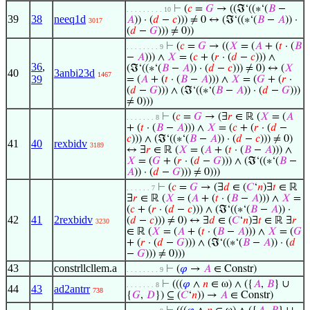
⊢
(
𝑐
=
𝐺
→ ((ℑ‘((∗‘(
𝐵
−
. . . . . . . . . 10
39
38
neeq1d
𝐴
)) · (
𝑑
−
𝑐
))) ≠ 0 ↔ (ℑ‘((∗‘(
𝐵
−
𝐴
)) ·
3017
(
𝑑
−
𝐺
))) ≠ 0))
⊢
(
𝑐
=
𝐺
→ ((
𝑋
= (
𝐴
+ (
𝑡
· (
𝐵
. . . . . . . . 9
−
𝐴
))) ∧
𝑋
= (
𝑐
+ (
𝑟
· (
𝑑
−
𝑐
))) ∧
36
,
(ℑ‘((∗‘(
𝐵
−
𝐴
)) · (
𝑑
−
𝑐
))) ≠ 0) ↔ (
𝑋
40
3anbi23d
1467
39
= (
𝐴
+ (
𝑡
· (
𝐵
−
𝐴
))) ∧
𝑋
= (
𝐺
+ (
𝑟
·
(
𝑑
−
𝐺
))) ∧ (ℑ‘((∗‘(
𝐵
−
𝐴
)) · (
𝑑
−
𝐺
)))
≠ 0)))
⊢
(
𝑐
=
𝐺
→ (∃
𝑟
∈ ℝ (
𝑋
= (
𝐴
. . . . . . . 8
+ (
𝑡
· (
𝐵
−
𝐴
))) ∧
𝑋
= (
𝑐
+ (
𝑟
· (
𝑑
−
𝑐
))) ∧ (ℑ‘((∗‘(
𝐵
−
𝐴
)) · (
𝑑
−
𝑐
))) ≠ 0)
41
40
rexbidv
3189
↔ ∃
𝑟
∈ ℝ (
𝑋
= (
𝐴
+ (
𝑡
· (
𝐵
−
𝐴
))) ∧
𝑋
= (
𝐺
+ (
𝑟
· (
𝑑
−
𝐺
))) ∧ (ℑ‘((∗‘(
𝐵
−
𝐴
)) · (
𝑑
−
𝐺
))) ≠ 0)))
⊢
(
𝑐
=
𝐺
→ (∃
𝑑
∈ (
𝐶
‘
𝑛
)∃
𝑡
∈ ℝ
. . . . . . 7
∃
𝑟
∈ ℝ (
𝑋
= (
𝐴
+ (
𝑡
· (
𝐵
−
𝐴
))) ∧
𝑋
=
(
𝑐
+ (
𝑟
· (
𝑑
−
𝑐
))) ∧ (ℑ‘((∗‘(
𝐵
−
𝐴
)) ·
42
41
2rexbidv
(
𝑑
−
𝑐
))) ≠ 0) ↔ ∃
𝑑
∈ (
𝐶
‘
𝑛
)∃
𝑡
∈ ℝ ∃
𝑟
3230
∈ ℝ (
𝑋
= (
𝐴
+ (
𝑡
· (
𝐵
−
𝐴
))) ∧
𝑋
= (
𝐺
+ (
𝑟
· (
𝑑
−
𝐺
))) ∧ (ℑ‘((∗‘(
𝐵
−
𝐴
)) · (
𝑑
−
𝐺
))) ≠ 0)))
43
constrllcllem.a
⊢
(
𝜑
→
𝐴
∈ Constr)
. . . . . . . . 9
⊢
(((
𝜑
∧
𝑛
∈ ω) ∧ ({
𝐴
,
𝐵
} ∪
. . . . . . . 8
44
43
ad2antrr
738
{
𝐺
,
𝐷
}) ⊆ (
𝐶
‘
𝑛
)) →
𝐴
∈ Constr)