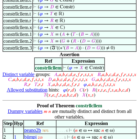
constrllcllem.c
⊢
(
𝜑
→
𝐺
∈ Constr)
constrllcllem.e
⊢
(
𝜑
→
𝐷
∈ Constr)
constrllcllem.t
⊢
(
𝜑
→
𝑇
∈ ℝ)
constrllcllem.r
⊢
(
𝜑
→
𝑅
∈ ℝ)
constrllcllem.x
⊢
(
𝜑
→
𝑋
∈ ℂ)
constrllcllem.1
⊢
(
𝜑
→
𝑋
= (
𝐴
+ (
𝑇
· (
𝐵
−
𝐴
))))
constrllcllem.2
⊢
(
𝜑
→
𝑋
= (
𝐺
+ (
𝑅
· (
𝐷
−
𝐺
))))
constrllcllem.3
⊢
(
𝜑
→ (ℑ‘((∗‘(
𝐵
−
𝐴
)) · (
𝐷
−
𝐺
))) ≠ 0)
Assertion
Ref
Expression
constrllcllem
⊢
(
𝜑
→
𝑋
∈ Constr)
Distinct variable
groups:
𝐴
,
𝑎
,
𝑏
,
𝑐
,
𝑑
,
𝑒
,
𝑓
,
𝑟
,
𝑠
,
𝑡
,
𝑥
𝐵
,
𝑎
,
𝑏
,
𝑐
,
𝑑
,
𝑒
,
𝑓
,
𝑟
,
𝑠
,
𝑡
,
𝑥
𝐶
,
𝑎
,
𝑏
,
𝑐
,
𝑑
,
𝑒
,
𝑓
,
𝑠
,
𝑡
,
𝑥
𝐷
,
𝑎
,
𝑏
,
𝑐
,
𝑑
,
𝑒
,
𝑓
,
𝑟
,
𝑠
,
𝑡
,
𝑥
𝐺
,
𝑎
,
𝑏
,
𝑐
,
𝑑
,
𝑒
,
𝑓
,
𝑟
,
𝑠
,
𝑡
,
𝑥
𝑅
,
𝑟
𝑇
,
𝑟
,
𝑡
𝑋
,
𝑎
,
𝑏
,
𝑐
,
𝑑
,
𝑒
,
𝑓
,
𝑟
,
𝑡
𝜑
,
𝑎
,
𝑏
,
𝑐
,
𝑒
,
𝑓
,
𝑠
,
𝑡
,
𝑥
Allowed substitution
hints:
𝜑
(
𝑟
,
𝑑
)
𝐶
(
𝑟
)
𝑅
(
𝑥
,
𝑡
,
𝑒
,
𝑓
,
𝑠
,
𝑎
,
𝑏
,
𝑐
,
𝑑
)
𝑇
(
𝑥
,
𝑒
,
𝑓
,
𝑠
,
𝑎
,
𝑏
,
𝑐
,
𝑑
)
𝑋
(
𝑥
,
𝑠
)
Proof of Theorem
constrllcllem
Dummy variables
are mutually distinct and distinct from all
𝑚
𝑛
other variables.
Step
Hyp
Ref
Expression
1
peano2b
⊢
(
𝑛
∈ ω ↔ suc
𝑛
∈ ω)
7875
. . . . . 6
2
1
biimpi
⊢
(
𝑛
∈ ω → suc
𝑛
∈ ω)
219
. . . . 5