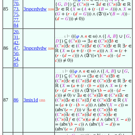
70
,
{
𝐺
,
𝐷
}) ⊆ (
𝐶
‘
𝑛
)) → ∃
𝑑
∈ (
𝐶
‘
𝑛
)∃
𝑡
∈ ℝ
85
73
,
3rspcedvdw
∃
𝑟
∈ ℝ (
𝑋
= (
𝐴
+ (
𝑡
· (
𝐵
−
𝐴
))) ∧
𝑋
=
3599
75
,
(
𝐺
+ (
𝑟
· (
𝑑
−
𝐺
))) ∧ (ℑ‘((∗‘(
𝐵
−
𝐴
)) ·
(
𝑑
−
𝐺
))) ≠ 0))
77
,
84
20
,
⊢
(((
𝜑
∧
𝑛
∈ ω) ∧ ({
𝐴
,
𝐵
} ∪ {
𝐺
,
31
,
. . . . . 6
𝐷
}) ⊆ (
𝐶
‘
𝑛
)) → ∃
𝑎
∈ (
𝐶
‘
𝑛
)∃
𝑏
∈
42
,
(
𝐶
‘
𝑛
)∃
𝑐
∈ (
𝐶
‘
𝑛
)∃
𝑑
∈ (
𝐶
‘
𝑛
)∃
𝑡
∈ ℝ ∃
𝑟
∈
86
47
,
3rspcedvdw
3599
ℝ (
𝑋
= (
𝑎
+ (
𝑡
· (
𝑏
−
𝑎
))) ∧
𝑋
= (
𝑐
+
50
,
(
𝑟
· (
𝑑
−
𝑐
))) ∧ (ℑ‘((∗‘(
𝑏
−
𝑎
)) · (
𝑑
−
54
,
𝑐
))) ≠ 0))
85
⊢
(((
𝜑
∧
𝑛
∈ ω) ∧ ({
𝐴
,
𝐵
} ∪ {
𝐺
,
. . . . 5
𝐷
}) ⊆ (
𝐶
‘
𝑛
)) → (∃
𝑎
∈ (
𝐶
‘
𝑛
)∃
𝑏
∈
(
𝐶
‘
𝑛
)∃
𝑐
∈ (
𝐶
‘
𝑛
)∃
𝑑
∈ (
𝐶
‘
𝑛
)∃
𝑡
∈ ℝ ∃
𝑟
∈
ℝ (
𝑋
= (
𝑎
+ (
𝑡
· (
𝑏
−
𝑎
))) ∧
𝑋
= (
𝑐
+
(
𝑟
· (
𝑑
−
𝑐
))) ∧ (ℑ‘((∗‘(
𝑏
−
𝑎
)) · (
𝑑
−
𝑐
))) ≠ 0) ∨ ∃
𝑎
∈ (
𝐶
‘
𝑛
)∃
𝑏
∈ (
𝐶
‘
𝑛
)∃
𝑐
∈
87
86
3mix1d
(
𝐶
‘
𝑛
)∃
𝑒
∈ (
𝐶
‘
𝑛
)∃
𝑓
∈ (
𝐶
‘
𝑛
)∃
𝑡
∈ ℝ (
𝑋
1355
= (
𝑎
+ (
𝑡
· (
𝑏
−
𝑎
))) ∧ (abs‘(
𝑋
−
𝑐
)) =
(abs‘(
𝑒
−
𝑓
))) ∨ ∃
𝑎
∈ (
𝐶
‘
𝑛
)∃
𝑏
∈
(
𝐶
‘
𝑛
)∃
𝑐
∈ (
𝐶
‘
𝑛
)∃
𝑑
∈ (
𝐶
‘
𝑛
)∃
𝑒
∈
(
𝐶
‘
𝑛
)∃
𝑓
∈ (
𝐶
‘
𝑛
)(
𝑎
≠
𝑑
∧ (abs‘(
𝑋
−
𝑎
))
= (abs‘(
𝑏
−
𝑐
)) ∧ (abs‘(
𝑋
−
𝑑
)) =
(abs‘(
𝑒
−
𝑓
)))))