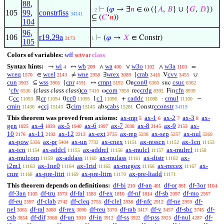
88
,
⊢
(
𝜑
→ ∃
𝑛
∈ ω ({
𝐴
,
𝐵
} ∪ {
𝐺
,
𝐷
})
. 2
105
99
,
constrfiss
34141
⊆ (
𝐶
‘
𝑛
))
104
96
,
106
r19.29a
⊢
(
𝜑
→
𝑋
∈ Constr)
3173
1
105
Colors of variables:
wff
setvar
class
Syntax hints:
wi
wb
wa
w3o
w3a
→
↔
∧
∨
∧
=
4
209
400
1102
1103
wceq
wcel
wne
wrex
crab
cvv
∈
≠
∃
{
V
∪
1570
2143
2958
3089
3416
3455
cun
wss
cpr
cmpt
con0
csuc
⊆
{
↦
On
suc
3903
3905
4591
5192
6360
6362
cfv
(
class class class
)
co
com
crdg
cfn
‘
ω
rec
Fin
6536
7410
7858
8392
8939
cc
cr
cc0
c1
caddc
cmul
ℂ
ℝ
0
1
+
·
−
11093
11094
11095
11096
11098
11100
cmin
ccj
cim
cabs
cconstr
∗
ℑ
abs
Constr
11436
15143
15145
15281
34119
This theorem was proved from axioms:
ax-mp
ax-1
ax-2
ax-3
ax-
5
6
7
8
gen
ax-4
ax-5
ax-6
ax-7
ax-8
ax-9
ax-
1825
1839
1940
1997
2038
2145
2153
10
ax-11
ax-12
ax-ext
ax-rep
ax-sep
ax-nul
2176
2192
2213
2735
5238
5257
5269
ax-pow
ax-pr
ax-un
ax-cnex
ax-resscn
ax-1cn
5336
5404
7732
11151
11152
11153
ax-icn
ax-addcl
ax-addrcl
ax-mulcl
ax-mulrcl
11154
11155
11156
11157
11158
ax-mulcom
ax-addass
ax-mulass
ax-distr
ax-
11159
11160
11161
11162
i2m1
ax-1ne0
ax-1rid
ax-rnegex
ax-rrecex
ax-
11163
11164
11165
11166
11167
cnre
ax-pre-lttri
ax-pre-lttrn
ax-pre-ltadd
11168
11169
11170
11171
This theorem depends on definitions:
df-bi
df-an
df-or
df-3or
210
401
861
1104
df-3an
df-tru
df-fal
df-ex
df-nf
df-sb
df-mo
1105
1573
1583
1810
1814
2097
2567
df-eu
df-clab
df-cleq
df-clel
df-nfc
df-ne
df-
2597
2742
2755
2838
2912
2959
nel
df-ral
df-rex
df-reu
df-rab
df-v
df-sbc
df-
3065
3080
3090
3370
3417
3457
3745
csb
df-dif
df-un
df-in
df-ss
df-pss
df-nul
df-
3854
3908
3910
3912
3922
3925
4287