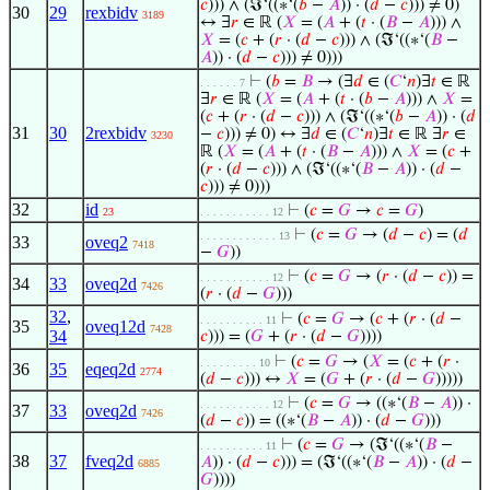
𝑐
))) ∧ (ℑ‘((∗‘(
𝑏
−
𝐴
)) · (
𝑑
−
𝑐
))) ≠ 0)
30
29
rexbidv
3189
↔ ∃
𝑟
∈ ℝ (
𝑋
= (
𝐴
+ (
𝑡
· (
𝐵
−
𝐴
))) ∧
𝑋
= (
𝑐
+ (
𝑟
· (
𝑑
−
𝑐
))) ∧ (ℑ‘((∗‘(
𝐵
−
𝐴
)) · (
𝑑
−
𝑐
))) ≠ 0)))
⊢
(
𝑏
=
𝐵
→ (∃
𝑑
∈ (
𝐶
‘
𝑛
)∃
𝑡
∈ ℝ
. . . . . . 7
∃
𝑟
∈ ℝ (
𝑋
= (
𝐴
+ (
𝑡
· (
𝑏
−
𝐴
))) ∧
𝑋
=
(
𝑐
+ (
𝑟
· (
𝑑
−
𝑐
))) ∧ (ℑ‘((∗‘(
𝑏
−
𝐴
)) · (
𝑑
31
30
2rexbidv
−
𝑐
))) ≠ 0) ↔ ∃
𝑑
∈ (
𝐶
‘
𝑛
)∃
𝑡
∈ ℝ ∃
𝑟
∈
3230
ℝ (
𝑋
= (
𝐴
+ (
𝑡
· (
𝐵
−
𝐴
))) ∧
𝑋
= (
𝑐
+
(
𝑟
· (
𝑑
−
𝑐
))) ∧ (ℑ‘((∗‘(
𝐵
−
𝐴
)) · (
𝑑
−
𝑐
))) ≠ 0)))
32
id
⊢
(
𝑐
=
𝐺
→
𝑐
=
𝐺
)
23
. . . . . . . . . . . 12
⊢
(
𝑐
=
𝐺
→ (
𝑑
−
𝑐
) = (
𝑑
. . . . . . . . . . . . 13
33
oveq2
7418
−
𝐺
))
⊢
(
𝑐
=
𝐺
→ (
𝑟
· (
𝑑
−
𝑐
)) =
. . . . . . . . . . . 12
34
33
oveq2d
7426
(
𝑟
· (
𝑑
−
𝐺
)))
32
,
⊢
(
𝑐
=
𝐺
→ (
𝑐
+ (
𝑟
· (
𝑑
−
. . . . . . . . . . 11
35
oveq12d
7428
34
𝑐
))) = (
𝐺
+ (
𝑟
· (
𝑑
−
𝐺
))))
⊢
(
𝑐
=
𝐺
→ (
𝑋
= (
𝑐
+ (
𝑟
·
. . . . . . . . . 10
36
35
eqeq2d
2774
(
𝑑
−
𝑐
))) ↔
𝑋
= (
𝐺
+ (
𝑟
· (
𝑑
−
𝐺
)))))
⊢
(
𝑐
=
𝐺
→ ((∗‘(
𝐵
−
𝐴
)) ·
. . . . . . . . . . . 12
37
33
oveq2d
7426
(
𝑑
−
𝑐
)) = ((∗‘(
𝐵
−
𝐴
)) · (
𝑑
−
𝐺
)))
⊢
(
𝑐
=
𝐺
→ (ℑ‘((∗‘(
𝐵
−
. . . . . . . . . . 11
38
37
fveq2d
𝐴
)) · (
𝑑
−
𝑐
))) = (ℑ‘((∗‘(
𝐵
−
𝐴
)) · (
𝑑
−
6885
𝐺
))))