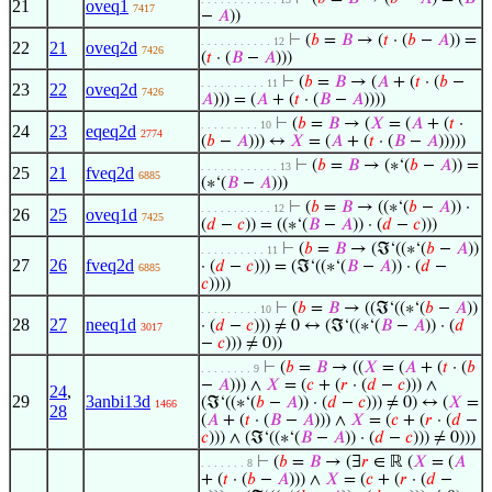
21
oveq1
7417
−
𝐴
))
⊢
(
𝑏
=
𝐵
→ (
𝑡
· (
𝑏
−
𝐴
)) =
. . . . . . . . . . . 12
22
21
oveq2d
7426
(
𝑡
· (
𝐵
−
𝐴
)))
⊢
(
𝑏
=
𝐵
→ (
𝐴
+ (
𝑡
· (
𝑏
−
. . . . . . . . . . 11
23
22
oveq2d
7426
𝐴
))) = (
𝐴
+ (
𝑡
· (
𝐵
−
𝐴
))))
⊢
(
𝑏
=
𝐵
→ (
𝑋
= (
𝐴
+ (
𝑡
·
. . . . . . . . . 10
24
23
eqeq2d
2774
(
𝑏
−
𝐴
))) ↔
𝑋
= (
𝐴
+ (
𝑡
· (
𝐵
−
𝐴
)))))
⊢
(
𝑏
=
𝐵
→ (∗‘(
𝑏
−
𝐴
)) =
. . . . . . . . . . . . 13
25
21
fveq2d
6885
(∗‘(
𝐵
−
𝐴
)))
⊢
(
𝑏
=
𝐵
→ ((∗‘(
𝑏
−
𝐴
)) ·
. . . . . . . . . . . 12
26
25
oveq1d
7425
(
𝑑
−
𝑐
)) = ((∗‘(
𝐵
−
𝐴
)) · (
𝑑
−
𝑐
)))
⊢
(
𝑏
=
𝐵
→ (ℑ‘((∗‘(
𝑏
−
𝐴
))
. . . . . . . . . . 11
27
26
fveq2d
· (
𝑑
−
𝑐
))) = (ℑ‘((∗‘(
𝐵
−
𝐴
)) · (
𝑑
−
6885
𝑐
))))
⊢
(
𝑏
=
𝐵
→ ((ℑ‘((∗‘(
𝑏
−
𝐴
))
. . . . . . . . . 10
28
27
neeq1d
· (
𝑑
−
𝑐
))) ≠ 0 ↔ (ℑ‘((∗‘(
𝐵
−
𝐴
)) · (
𝑑
3017
−
𝑐
))) ≠ 0))
⊢
(
𝑏
=
𝐵
→ ((
𝑋
= (
𝐴
+ (
𝑡
· (
𝑏
. . . . . . . . 9
−
𝐴
))) ∧
𝑋
= (
𝑐
+ (
𝑟
· (
𝑑
−
𝑐
))) ∧
24
,
29
3anbi13d
(ℑ‘((∗‘(
𝑏
−
𝐴
)) · (
𝑑
−
𝑐
))) ≠ 0) ↔ (
𝑋
=
1466
28
(
𝐴
+ (
𝑡
· (
𝐵
−
𝐴
))) ∧
𝑋
= (
𝑐
+ (
𝑟
· (
𝑑
−
𝑐
))) ∧ (ℑ‘((∗‘(
𝐵
−
𝐴
)) · (
𝑑
−
𝑐
))) ≠ 0)))
⊢
(
𝑏
=
𝐵
→ (∃
𝑟
∈ ℝ (
𝑋
= (
𝐴
. . . . . . . 8
+ (
𝑡
· (
𝑏
−
𝐴
))) ∧
𝑋
= (
𝑐
+ (
𝑟
· (
𝑑
−