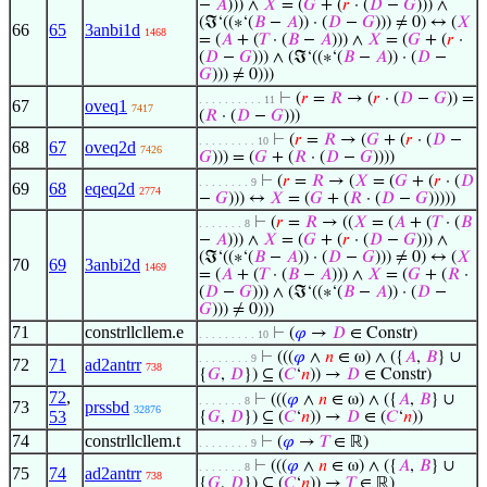
−
𝐴
))) ∧
𝑋
= (
𝐺
+ (
𝑟
· (
𝐷
−
𝐺
))) ∧
(ℑ‘((∗‘(
𝐵
−
𝐴
)) · (
𝐷
−
𝐺
))) ≠ 0) ↔ (
𝑋
66
65
3anbi1d
1468
= (
𝐴
+ (
𝑇
· (
𝐵
−
𝐴
))) ∧
𝑋
= (
𝐺
+ (
𝑟
·
(
𝐷
−
𝐺
))) ∧ (ℑ‘((∗‘(
𝐵
−
𝐴
)) · (
𝐷
−
𝐺
))) ≠ 0)))
⊢
(
𝑟
=
𝑅
→ (
𝑟
· (
𝐷
−
𝐺
)) =
. . . . . . . . . . 11
67
oveq1
7417
(
𝑅
· (
𝐷
−
𝐺
)))
⊢
(
𝑟
=
𝑅
→ (
𝐺
+ (
𝑟
· (
𝐷
−
. . . . . . . . . 10
68
67
oveq2d
7426
𝐺
))) = (
𝐺
+ (
𝑅
· (
𝐷
−
𝐺
))))
⊢
(
𝑟
=
𝑅
→ (
𝑋
= (
𝐺
+ (
𝑟
· (
𝐷
. . . . . . . . 9
69
68
eqeq2d
2774
−
𝐺
))) ↔
𝑋
= (
𝐺
+ (
𝑅
· (
𝐷
−
𝐺
)))))
⊢
(
𝑟
=
𝑅
→ ((
𝑋
= (
𝐴
+ (
𝑇
· (
𝐵
. . . . . . . 8
−
𝐴
))) ∧
𝑋
= (
𝐺
+ (
𝑟
· (
𝐷
−
𝐺
))) ∧
(ℑ‘((∗‘(
𝐵
−
𝐴
)) · (
𝐷
−
𝐺
))) ≠ 0) ↔ (
𝑋
70
69
3anbi2d
1469
= (
𝐴
+ (
𝑇
· (
𝐵
−
𝐴
))) ∧
𝑋
= (
𝐺
+ (
𝑅
·
(
𝐷
−
𝐺
))) ∧ (ℑ‘((∗‘(
𝐵
−
𝐴
)) · (
𝐷
−
𝐺
))) ≠ 0)))
71
constrllcllem.e
⊢
(
𝜑
→
𝐷
∈ Constr)
. . . . . . . . . 10
⊢
(((
𝜑
∧
𝑛
∈ ω) ∧ ({
𝐴
,
𝐵
} ∪
. . . . . . . . 9
72
71
ad2antrr
738
{
𝐺
,
𝐷
}) ⊆ (
𝐶
‘
𝑛
)) →
𝐷
∈ Constr)
72
,
⊢
(((
𝜑
∧
𝑛
∈ ω) ∧ ({
𝐴
,
𝐵
} ∪
. . . . . . . 8
73
prssbd
32876
53
{
𝐺
,
𝐷
}) ⊆ (
𝐶
‘
𝑛
)) →
𝐷
∈ (
𝐶
‘
𝑛
))
74
constrllcllem.t
⊢
(
𝜑
→
𝑇
∈ ℝ)
. . . . . . . . 9
⊢
(((
𝜑
∧
𝑛
∈ ω) ∧ ({
𝐴
,
𝐵
} ∪
. . . . . . . 8
75
74
ad2antrr
738
{
𝐺
,
𝐷
}) ⊆ (
𝐶
‘
𝑛
)) →
𝑇
∈ ℝ)