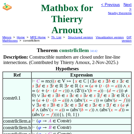
Mathbox for
< Previous
Next
>
Nearby theorems
Thierry
Arnoux
Mirrors
>
Home
>
MPE Home
>
Th. List
>
Structured version
Visualization version
GIF
Mathboxes
> constrllcllem
version
Theorem
constrllcllem
34142
Description:
Constructible numbers are closed under line-line
intersections. (Contributed by Thierry Arnoux, 2-Nov-2025.)
Hypotheses
Ref
Expression
⊢
𝐶
= rec((
𝑠
∈ V ↦ {
𝑥
∈ ℂ ∣ (∃
𝑎
∈
𝑠
∃
𝑏
∈
𝑠
∃
𝑐
∈
𝑠
∃
𝑑
∈
𝑠
∃
𝑡
∈ ℝ ∃
𝑟
∈ ℝ (
𝑥
= (
𝑎
+ (
𝑡
· (
𝑏
−
𝑎
))) ∧
𝑥
= (
𝑐
+ (
𝑟
· (
𝑑
−
𝑐
))) ∧ (ℑ‘((∗‘(
𝑏
−
𝑎
)) · (
𝑑
−
𝑐
))) ≠
0) ∨ ∃
𝑎
∈
𝑠
∃
𝑏
∈
𝑠
∃
𝑐
∈
𝑠
∃
𝑒
∈
𝑠
∃
𝑓
∈
𝑠
∃
𝑡
∈ ℝ (
𝑥
constr0.1
= (
𝑎
+ (
𝑡
· (
𝑏
−
𝑎
))) ∧ (abs‘(
𝑥
−
𝑐
)) = (abs‘(
𝑒
−
𝑓
)))
∨ ∃
𝑎
∈
𝑠
∃
𝑏
∈
𝑠
∃
𝑐
∈
𝑠
∃
𝑑
∈
𝑠
∃
𝑒
∈
𝑠
∃
𝑓
∈
𝑠
(
𝑎
≠
𝑑
∧ (abs‘(
𝑥
−
𝑎
)) = (abs‘(
𝑏
−
𝑐
)) ∧ (abs‘(
𝑥
−
𝑑
)) =
(abs‘(
𝑒
−
𝑓
))))}), {0, 1})
constrllcllem.a
⊢
(
𝜑
→
𝐴
∈ Constr)
constrllcllem.b
⊢
(
𝜑
→
𝐵
∈ Constr)