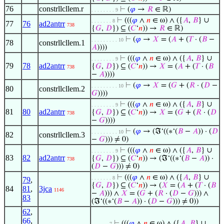
76
constrllcllem.r
⊢
(
𝜑
→
𝑅
∈ ℝ)
. . . . . . . . 9
⊢
(((
𝜑
∧
𝑛
∈ ω) ∧ ({
𝐴
,
𝐵
} ∪
. . . . . . . 8
77
76
ad2antrr
738
{
𝐺
,
𝐷
}) ⊆ (
𝐶
‘
𝑛
)) →
𝑅
∈ ℝ)
⊢
(
𝜑
→
𝑋
= (
𝐴
+ (
𝑇
· (
𝐵
−
. . . . . . . . . 10
78
constrllcllem.1
𝐴
))))
⊢
(((
𝜑
∧
𝑛
∈ ω) ∧ ({
𝐴
,
𝐵
} ∪
. . . . . . . . 9
79
78
ad2antrr
{
𝐺
,
𝐷
}) ⊆ (
𝐶
‘
𝑛
)) →
𝑋
= (
𝐴
+ (
𝑇
· (
𝐵
738
−
𝐴
))))
⊢
(
𝜑
→
𝑋
= (
𝐺
+ (
𝑅
· (
𝐷
−
. . . . . . . . . 10
80
constrllcllem.2
𝐺
))))
⊢
(((
𝜑
∧
𝑛
∈ ω) ∧ ({
𝐴
,
𝐵
} ∪
. . . . . . . . 9
81
80
ad2antrr
{
𝐺
,
𝐷
}) ⊆ (
𝐶
‘
𝑛
)) →
𝑋
= (
𝐺
+ (
𝑅
· (
𝐷
738
−
𝐺
))))
⊢
(
𝜑
→ (ℑ‘((∗‘(
𝐵
−
𝐴
)) · (
𝐷
. . . . . . . . . 10
82
constrllcllem.3
−
𝐺
))) ≠ 0)
⊢
(((
𝜑
∧
𝑛
∈ ω) ∧ ({
𝐴
,
𝐵
} ∪
. . . . . . . . 9
83
82
ad2antrr
{
𝐺
,
𝐷
}) ⊆ (
𝐶
‘
𝑛
)) → (ℑ‘((∗‘(
𝐵
−
𝐴
)) ·
738
(
𝐷
−
𝐺
))) ≠ 0)
⊢
(((
𝜑
∧
𝑛
∈ ω) ∧ ({
𝐴
,
𝐵
} ∪
. . . . . . . 8
79
,
{
𝐺
,
𝐷
}) ⊆ (
𝐶
‘
𝑛
)) → (
𝑋
= (
𝐴
+ (
𝑇
· (
𝐵
84
81
,
3jca
1146
−
𝐴
))) ∧
𝑋
= (
𝐺
+ (
𝑅
· (
𝐷
−
𝐺
))) ∧
83
(ℑ‘((∗‘(
𝐵
−
𝐴
)) · (
𝐷
−
𝐺
))) ≠ 0))
62
,
66
,
⊢
(((
𝜑
∧
𝑛
∈ ω) ∧ ({
𝐴
,
𝐵
} ∪
. . . . . . 7