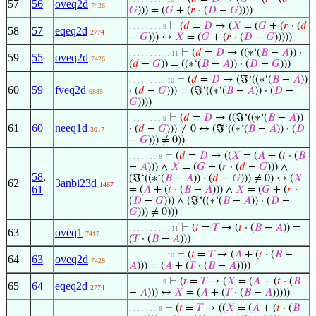
57
56
oveq2d
7426
𝐺
))) = (
𝐺
+ (
𝑟
· (
𝐷
−
𝐺
))))
⊢
(
𝑑
=
𝐷
→ (
𝑋
= (
𝐺
+ (
𝑟
· (
𝑑
. . . . . . . . 9
58
57
eqeq2d
2774
−
𝐺
))) ↔
𝑋
= (
𝐺
+ (
𝑟
· (
𝐷
−
𝐺
)))))
⊢
(
𝑑
=
𝐷
→ ((∗‘(
𝐵
−
𝐴
)) ·
. . . . . . . . . . 11
59
55
oveq2d
7426
(
𝑑
−
𝐺
)) = ((∗‘(
𝐵
−
𝐴
)) · (
𝐷
−
𝐺
)))
⊢
(
𝑑
=
𝐷
→ (ℑ‘((∗‘(
𝐵
−
𝐴
))
. . . . . . . . . 10
60
59
fveq2d
· (
𝑑
−
𝐺
))) = (ℑ‘((∗‘(
𝐵
−
𝐴
)) · (
𝐷
−
6885
𝐺
))))
⊢
(
𝑑
=
𝐷
→ ((ℑ‘((∗‘(
𝐵
−
𝐴
))
. . . . . . . . 9
61
60
neeq1d
· (
𝑑
−
𝐺
))) ≠ 0 ↔ (ℑ‘((∗‘(
𝐵
−
𝐴
)) · (
𝐷
3017
−
𝐺
))) ≠ 0))
⊢
(
𝑑
=
𝐷
→ ((
𝑋
= (
𝐴
+ (
𝑡
· (
𝐵
. . . . . . . 8
−
𝐴
))) ∧
𝑋
= (
𝐺
+ (
𝑟
· (
𝑑
−
𝐺
))) ∧
58
,
(ℑ‘((∗‘(
𝐵
−
𝐴
)) · (
𝑑
−
𝐺
))) ≠ 0) ↔ (
𝑋
62
3anbi23d
1467
61
= (
𝐴
+ (
𝑡
· (
𝐵
−
𝐴
))) ∧
𝑋
= (
𝐺
+ (
𝑟
·
(
𝐷
−
𝐺
))) ∧ (ℑ‘((∗‘(
𝐵
−
𝐴
)) · (
𝐷
−
𝐺
))) ≠ 0)))
⊢
(
𝑡
=
𝑇
→ (
𝑡
· (
𝐵
−
𝐴
)) =
. . . . . . . . . . 11
63
oveq1
7417
(
𝑇
· (
𝐵
−
𝐴
)))
⊢
(
𝑡
=
𝑇
→ (
𝐴
+ (
𝑡
· (
𝐵
−
. . . . . . . . . 10
64
63
oveq2d
7426
𝐴
))) = (
𝐴
+ (
𝑇
· (
𝐵
−
𝐴
))))
⊢
(
𝑡
=
𝑇
→ (
𝑋
= (
𝐴
+ (
𝑡
· (
𝐵
. . . . . . . . 9
65
64
eqeq2d
2774
−
𝐴
))) ↔
𝑋
= (
𝐴
+ (
𝑇
· (
𝐵
−
𝐴
)))))
⊢
(
𝑡
=
𝑇
→ ((
𝑋
= (
𝐴
+ (
𝑡
· (
𝐵
. . . . . . . 8