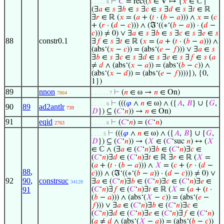
⊢
𝐶
= rec((
𝑠
∈ V ↦ {
𝑥
∈ ℂ ∣
. . . . . 6
(∃
𝑎
∈
𝑠
∃
𝑏
∈
𝑠
∃
𝑐
∈
𝑠
∃
𝑑
∈
𝑠
∃
𝑡
∈ ℝ
∃
𝑟
∈ ℝ (
𝑥
= (
𝑎
+ (
𝑡
· (
𝑏
−
𝑎
))) ∧
𝑥
= (
𝑐
+ (
𝑟
· (
𝑑
−
𝑐
))) ∧ (ℑ‘((∗‘(
𝑏
−
𝑎
)) · (
𝑑
−
𝑐
))) ≠ 0) ∨ ∃
𝑎
∈
𝑠
∃
𝑏
∈
𝑠
∃
𝑐
∈
𝑠
∃
𝑒
∈
𝑠
88
constr0.1
∃
𝑓
∈
𝑠
∃
𝑡
∈ ℝ (
𝑥
= (
𝑎
+ (
𝑡
· (
𝑏
−
𝑎
))) ∧
(abs‘(
𝑥
−
𝑐
)) = (abs‘(
𝑒
−
𝑓
))) ∨ ∃
𝑎
∈
𝑠
∃
𝑏
∈
𝑠
∃
𝑐
∈
𝑠
∃
𝑑
∈
𝑠
∃
𝑒
∈
𝑠
∃
𝑓
∈
𝑠
(
𝑎
≠
𝑑
∧ (abs‘(
𝑥
−
𝑎
)) = (abs‘(
𝑏
−
𝑐
)) ∧
(abs‘(
𝑥
−
𝑑
)) = (abs‘(
𝑒
−
𝑓
))))}), {0,
1})
89
nnon
⊢
(
𝑛
∈ ω →
𝑛
∈ On)
7864
. . . . . . 7
⊢
(((
𝜑
∧
𝑛
∈ ω) ∧ ({
𝐴
,
𝐵
} ∪ {
𝐺
,
. . . . . 6
90
89
ad2antlr
739
𝐷
}) ⊆ (
𝐶
‘
𝑛
)) →
𝑛
∈ On)
91
eqid
⊢
(
𝐶
‘
𝑛
) = (
𝐶
‘
𝑛
)
2763
. . . . . 6
⊢
(((
𝜑
∧
𝑛
∈ ω) ∧ ({
𝐴
,
𝐵
} ∪ {
𝐺
,
. . . . 5
𝐷
}) ⊆ (
𝐶
‘
𝑛
)) → (
𝑋
∈ (
𝐶
‘suc
𝑛
) ↔ (
𝑋
∈ ℂ ∧ (∃
𝑎
∈ (
𝐶
‘
𝑛
)∃
𝑏
∈ (
𝐶
‘
𝑛
)∃
𝑐
∈
(
𝐶
‘
𝑛
)∃
𝑑
∈ (
𝐶
‘
𝑛
)∃
𝑡
∈ ℝ ∃
𝑟
∈ ℝ (
𝑋
=
(
𝑎
+ (
𝑡
· (
𝑏
−
𝑎
))) ∧
𝑋
= (
𝑐
+ (
𝑟
· (
𝑑
−
88
,
𝑐
))) ∧ (ℑ‘((∗‘(
𝑏
−
𝑎
)) · (
𝑑
−
𝑐
))) ≠ 0) ∨
92
90
,
constrsuc
∃
𝑎
∈ (
𝐶
‘
𝑛
)∃
𝑏
∈ (
𝐶
‘
𝑛
)∃
𝑐
∈ (
𝐶
‘
𝑛
)∃
𝑒
∈
34128
91
(
𝐶
‘
𝑛
)∃
𝑓
∈ (
𝐶
‘
𝑛
)∃
𝑡
∈ ℝ (
𝑋
= (
𝑎
+ (
𝑡
·
(
𝑏
−
𝑎
))) ∧ (abs‘(
𝑋
−
𝑐
)) = (abs‘(
𝑒
−
𝑓
))) ∨ ∃
𝑎
∈ (
𝐶
‘
𝑛
)∃
𝑏
∈ (
𝐶
‘
𝑛
)∃
𝑐
∈
(
𝐶
‘
𝑛
)∃
𝑑
∈ (
𝐶
‘
𝑛
)∃
𝑒
∈ (
𝐶
‘
𝑛
)∃
𝑓
∈ (
𝐶
‘
𝑛
)
(
𝑎
≠
𝑑
∧ (abs‘(
𝑋
−
𝑎
)) = (abs‘(
𝑏
−
𝑐
))