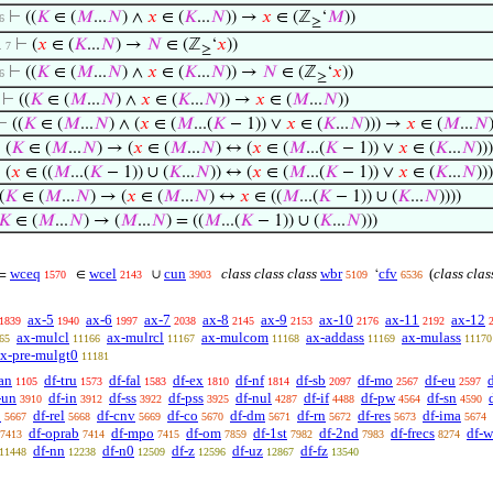
⊢
((
𝐾
∈ (
𝑀
...
𝑁
) ∧
𝑥
∈ (
𝐾
...
𝑁
)) →
𝑥
∈ (ℤ
‘
𝑀
))
 6
≥
⊢
(
𝑥
∈ (
𝐾
...
𝑁
) →
𝑁
∈ (ℤ
‘
𝑥
))
 . 7
≥
⊢
((
𝐾
∈ (
𝑀
...
𝑁
) ∧
𝑥
∈ (
𝐾
...
𝑁
)) →
𝑁
∈ (ℤ
‘
𝑥
))
 6
≥
⊢
((
𝐾
∈ (
𝑀
...
𝑁
) ∧
𝑥
∈ (
𝐾
...
𝑁
)) →
𝑥
∈ (
𝑀
...
𝑁
))
⊢
((
𝐾
∈ (
𝑀
...
𝑁
) ∧ (
𝑥
∈ (
𝑀
...(
𝐾
− 1)) ∨
𝑥
∈ (
𝐾
...
𝑁
))) →
𝑥
∈ (
𝑀
...
𝑁
⊢
(
𝐾
∈ (
𝑀
...
𝑁
) → (
𝑥
∈ (
𝑀
...
𝑁
) ↔ (
𝑥
∈ (
𝑀
...(
𝐾
− 1)) ∨
𝑥
∈ (
𝐾
...
𝑁
)))
⊢
(
𝑥
∈ ((
𝑀
...(
𝐾
− 1)) ∪ (
𝐾
...
𝑁
)) ↔ (
𝑥
∈ (
𝑀
...(
𝐾
− 1)) ∨
𝑥
∈ (
𝐾
...
𝑁
)))
(
𝐾
∈ (
𝑀
...
𝑁
) → (
𝑥
∈ (
𝑀
...
𝑁
) ↔
𝑥
∈ ((
𝑀
...(
𝐾
− 1)) ∪ (
𝐾
...
𝑁
))))
𝐾
∈ (
𝑀
...
𝑁
) → (
𝑀
...
𝑁
) = ((
𝑀
...(
𝐾
− 1)) ∪ (
𝐾
...
𝑁
)))
wceq
wcel
cun
class class class
wbr
cfv
(
class clas
=
∈
∪
‘
1570
2143
3903
5109
6536
ax-5
ax-6
ax-7
ax-8
ax-9
ax-10
ax-11
ax-12
1839
1940
1997
2038
2145
2153
2176
2192
ax-mulcl
ax-mulrcl
ax-mulcom
ax-addass
ax-mulass
65
11166
11167
11168
11169
11170
x-pre-mulgt0
11181
an
df-tru
df-fal
df-ex
df-nf
df-sb
df-mo
df-eu
1105
1573
1583
1810
1814
2097
2567
2597
-un
df-in
df-ss
df-pss
df-nul
df-if
df-pw
df-sn
3910
3912
3922
3925
4287
4488
4564
4590
p
df-rel
df-cnv
df-co
df-dm
df-rn
df-res
df-ima
5667
5668
5669
5670
5671
5672
5673
5674
df-oprab
df-mpo
df-om
df-1st
df-2nd
df-frecs
df-w
7413
7414
7415
7859
7982
7983
8274
df-nn
df-n0
df-z
df-uz
df-fz
11448
12238
12509
12596
12867
13540