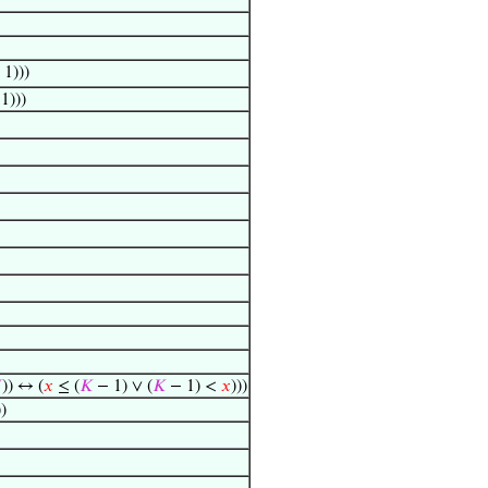
1)))
1)))

)) ↔ (
𝑥
≤ (
𝐾
− 1) ∨ (
𝐾
− 1) <
𝑥
)))
))