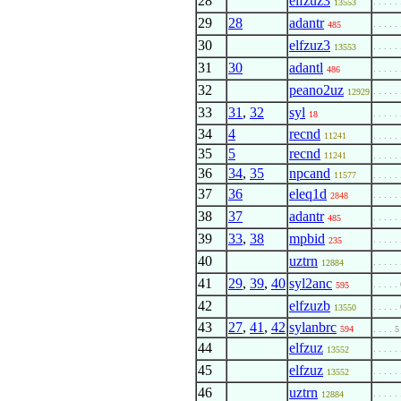
28
elfzuz3
. . . . .
13553
29
28
adantr
. . . . .
485
30
elfzuz3
. . . . .
13553
31
30
adantl
. . . . .
486
32
peano2uz
. . . . .
12929
33
31
,
32
syl
. . . . .
18
34
4
recnd
11241
. . . . .
35
5
recnd
11241
. . . . .
36
34
,
35
npcand
11577
. . . . .
37
36
eleq1d
. . . . .
2848
38
37
adantr
. . . . .
485
39
33
,
38
mpbid
. . . . .
235
40
uztrn
. . . . .
12884
41
29
,
39
,
40
syl2anc
. . . . .
595
42
elfzuzb
. . . . .
13550
43
27
,
41
,
42
sylanbrc
594
. . . . 5
44
elfzuz
. . . . .
13552
45
elfzuz
. . . . .
13552
46
uztrn
. . . . .
12884