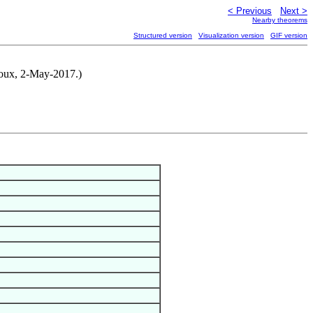
< Previous
Next >
Nearby theorems
Structured version
Visualization version
GIF version
rnoux, 2-May-2017.)