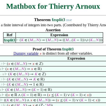
Mathbox for Thierry Arnoux
Theorem
fzsplit3
33147
t a finite interval of integers into two parts. (Contributed by Thierry A
Assertion
Ref
Expression
fzsplit3
⊢
(
𝐾
∈ (
𝑀
...
𝑁
) → (
𝑀
...
𝑁
) = ((
𝑀
...(
𝐾
− 1)) ∪ (
𝐾
...
𝑁
)))
Proof of Theorem
fzsplit3
Dummy variable
is distinct from all other variables.
𝑥
Expression
⊢
(
𝑥
∈ (
𝑀
...
𝑁
) →
𝑥
∈ ℤ)
 . 7
⊢
(
𝑥
∈ (
𝑀
...
𝑁
) →
𝑥
∈ ℝ)
 6
⊢
(
𝐾
∈ (
𝑀
...
𝑁
) →
𝐾
∈ ℤ)
 . . 8
⊢
(
𝐾
∈ (
𝑀
...
𝑁
) →
𝐾
∈ ℝ)
 . 7
⊢
(
𝐾
∈ (
𝑀
...
𝑁
) → 1 ∈ ℝ)
 . 7
⊢
(
𝐾
∈ (
𝑀
...
𝑁
) → (
𝐾
− 1) ∈ ℝ)
 6
⊢
((
𝑥
∈ ℝ ∧ (
𝐾
− 1) ∈ ℝ) → (
𝑥
≤ (
𝐾
− 1) ∨ (
𝐾
− 1) <
𝑥
))
 6
⊢
((
𝐾
∈ (
𝑀
...
𝑁
) ∧
𝑥
∈ (
𝑀
...
𝑁
)) → (
𝑥
≤ (
𝐾
− 1) ∨ (
𝐾
− 1) <
𝑥
))
⊢
(
𝑥
∈ (
𝑀
...
𝑁
) →
𝑥
∈ (ℤ
‘
𝑀
))
 . 7