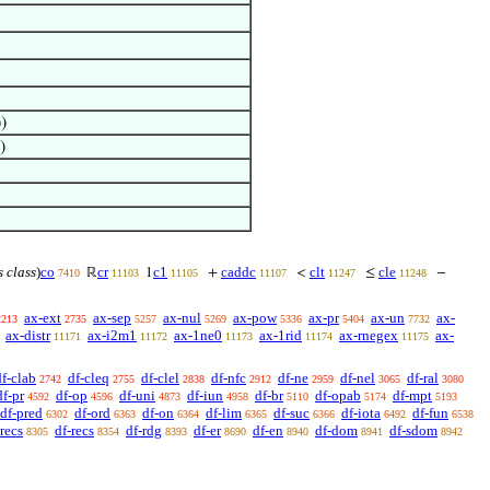
))
)
s class
)
co
cr
c1
caddc
clt
cle
ℝ
1
+
<
≤
−
7410
11103
11105
11107
11247
11248
ax-ext
ax-sep
ax-nul
ax-pow
ax-pr
ax-un
ax-
2213
2735
5257
5269
5336
5404
7732
ax-distr
ax-i2m1
ax-1ne0
ax-1rid
ax-rnegex
ax-
11171
11172
11173
11174
11175
df-clab
df-cleq
df-clel
df-nfc
df-ne
df-nel
df-ral
2742
2755
2838
2912
2959
3065
3080
df-pr
df-op
df-uni
df-iun
df-br
df-opab
df-mpt
4592
4596
4873
4958
5110
5174
5193
df-pred
df-ord
df-on
df-lim
df-suc
df-iota
df-fun
6302
6363
6364
6365
6366
6492
6538
recs
df-recs
df-rdg
df-er
df-en
df-dom
df-sdom
8305
8354
8393
8690
8940
8941
8942