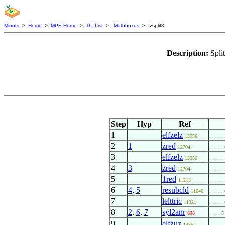
Mirrors
>
Home
>
MPE Home
>
Th. List
>
Mathboxes
> fzsplit3
Description:
Spli
Step
Hyp
Ref
1
elfzelz
13556
. . . . .
2
1
zred
12704
. . . . .
3
elfzelz
13556
. . . . .
4
3
zred
12704
. . . . .
5
1red
11213
. . . . .
6
4
,
5
resubcld
11646
. . . . .
7
lelttric
11321
. . . . .
8
2
,
6
,
7
syl2anr
608
. . . . 5
9
elfzuz
. . . . .
13552