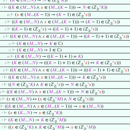
⊢
(
𝐾
∈ (
𝑀
...
𝑁
) →
𝑁
∈ (ℤ
‘
𝐾
))
 . . 8
≥
⊢
((
𝐾
∈ (
𝑀
...
𝑁
) ∧
𝑥
∈ (
𝑀
...(
𝐾
− 1))) →
𝑁
∈ (ℤ
‘
𝐾
))
 . 7
≥
⊢
(
𝑥
∈ (
𝑀
...(
𝐾
− 1)) → (
𝐾
− 1) ∈ (ℤ
‘
𝑥
))
 . . . . 10
≥
⊢
((
𝐾
∈ (
𝑀
...
𝑁
) ∧
𝑥
∈ (
𝑀
...(
𝐾
− 1))) → (
𝐾
− 1) ∈ (ℤ
‘
𝑥
))
 . . . 9
≥
⊢
((
𝐾
− 1) ∈ (ℤ
‘
𝑥
) → ((
𝐾
− 1) + 1) ∈ (ℤ
‘
𝑥
))
 . . . 9
≥
≥
⊢
((
𝐾
∈ (
𝑀
...
𝑁
) ∧
𝑥
∈ (
𝑀
...(
𝐾
− 1))) → ((
𝐾
− 1) + 1) ∈ (ℤ
‘
𝑥
))
 . . 8
≥
⊢
(
𝐾
∈ (
𝑀
...
𝑁
) →
𝐾
∈ ℂ)
 . . . . . 11
⊢
(
𝐾
∈ (
𝑀
...
𝑁
) → 1 ∈ ℂ)
 . . . . . 11
⊢
(
𝐾
∈ (
𝑀
...
𝑁
) → ((
𝐾
− 1) + 1) =
𝐾
)
 . . . . 10
⊢
(
𝐾
∈ (
𝑀
...
𝑁
) → (((
𝐾
− 1) + 1) ∈ (ℤ
‘
𝑥
) ↔
𝐾
∈ (ℤ
‘
𝑥
)))
 . . . 9
≥
≥
⊢
((
𝐾
∈ (
𝑀
...
𝑁
) ∧
𝑥
∈ (
𝑀
...(
𝐾
− 1))) → (((
𝐾
− 1) + 1) ∈ (ℤ
‘
𝑥
 . . 8
≥
⊢
((
𝐾
∈ (
𝑀
...
𝑁
) ∧
𝑥
∈ (
𝑀
...(
𝐾
− 1))) →
𝐾
∈ (ℤ
‘
𝑥
))
 . 7
≥
⊢
((
𝑁
∈ (ℤ
‘
𝐾
) ∧
𝐾
∈ (ℤ
‘
𝑥
)) →
𝑁
∈ (ℤ
‘
𝑥
))
 . 7
≥
≥
≥
⊢
((
𝐾
∈ (
𝑀
...
𝑁
) ∧
𝑥
∈ (
𝑀
...(
𝐾
− 1))) →
𝑁
∈ (ℤ
‘
𝑥
))
 6
≥
⊢
(
𝑥
∈ (
𝑀
...
𝑁
) ↔ (
𝑥
∈ (ℤ
‘
𝑀
) ∧
𝑁
∈ (ℤ
‘
𝑥
)))
 6
≥
≥
⊢
((
𝐾
∈ (
𝑀
...
𝑁
) ∧
𝑥
∈ (
𝑀
...(
𝐾
− 1))) →
𝑥
∈ (
𝑀
...
𝑁
))
⊢
(
𝑥
∈ (
𝐾
...
𝑁
) →
𝑥
∈ (ℤ
‘
𝐾
))
 . 7
≥
⊢
(
𝐾
∈ (
𝑀
...
𝑁
) →
𝐾
∈ (ℤ
‘
𝑀
))
 . 7
≥
⊢
((
𝑥
∈ (ℤ
‘
𝐾
) ∧
𝐾
∈ (ℤ
‘
𝑀
)) →
𝑥
∈ (ℤ
‘
𝑀
))
 . 7
≥
≥
≥