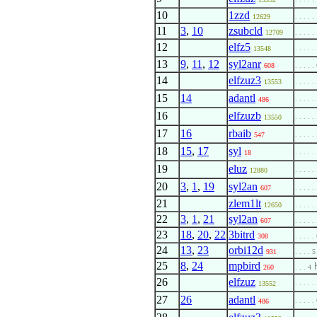
10
1zzd
12629
. . . . .
11
3
,
10
zsubcld
12709
. . . . .
12
elfz5
. . . . .
13548
13
9
,
11
,
12
syl2anr
608
. . . . .
14
elfzuz3
. . . . .
13553
15
14
adantl
. . . . .
486
16
elfzuzb
. . . . .
13550
17
16
rbaib
. . . . .
547
18
15
,
17
syl
. . . . .
18
19
eluz
. . . . .
12880
20
3
,
1
,
19
syl2an
. . . . .
607
21
zlem1lt
12650
. . . . .
22
3
,
1
,
21
syl2an
607
. . . . .
23
18
,
20
,
22
3bitrd
308
. . . . .
24
13
,
23
orbi12d
931
. . . . 5
25
8
,
24
mpbird
260
. . . 4
26
elfzuz
. . . . .
13552
27
26
adantl
. . . . .
486