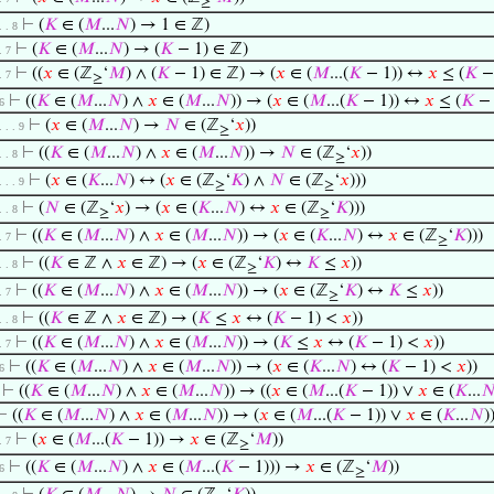
≥
⊢
(
𝐾
∈ (
𝑀
...
𝑁
) → 1 ∈ ℤ)
 . . 8
⊢
(
𝐾
∈ (
𝑀
...
𝑁
) → (
𝐾
− 1) ∈ ℤ)
 . 7
⊢
((
𝑥
∈ (ℤ
‘
𝑀
) ∧ (
𝐾
− 1) ∈ ℤ) → (
𝑥
∈ (
𝑀
...(
𝐾
− 1)) ↔
𝑥
≤ (
𝐾
− 
 . 7
≥
⊢
((
𝐾
∈ (
𝑀
...
𝑁
) ∧
𝑥
∈ (
𝑀
...
𝑁
)) → (
𝑥
∈ (
𝑀
...(
𝐾
− 1)) ↔
𝑥
≤ (
𝐾
− 
 6
⊢
(
𝑥
∈ (
𝑀
...
𝑁
) →
𝑁
∈ (ℤ
‘
𝑥
))
 . . . 9
≥
⊢
((
𝐾
∈ (
𝑀
...
𝑁
) ∧
𝑥
∈ (
𝑀
...
𝑁
)) →
𝑁
∈ (ℤ
‘
𝑥
))
 . . 8
≥
⊢
(
𝑥
∈ (
𝐾
...
𝑁
) ↔ (
𝑥
∈ (ℤ
‘
𝐾
) ∧
𝑁
∈ (ℤ
‘
𝑥
)))
 . . . 9
≥
≥
⊢
(
𝑁
∈ (ℤ
‘
𝑥
) → (
𝑥
∈ (
𝐾
...
𝑁
) ↔
𝑥
∈ (ℤ
‘
𝐾
)))
 . . 8
≥
≥
⊢
((
𝐾
∈ (
𝑀
...
𝑁
) ∧
𝑥
∈ (
𝑀
...
𝑁
)) → (
𝑥
∈ (
𝐾
...
𝑁
) ↔
𝑥
∈ (ℤ
‘
𝐾
)))
 . 7
≥
⊢
((
𝐾
∈ ℤ ∧
𝑥
∈ ℤ) → (
𝑥
∈ (ℤ
‘
𝐾
) ↔
𝐾
≤
𝑥
))
 . . 8
≥
⊢
((
𝐾
∈ (
𝑀
...
𝑁
) ∧
𝑥
∈ (
𝑀
...
𝑁
)) → (
𝑥
∈ (ℤ
‘
𝐾
) ↔
𝐾
≤
𝑥
))
 . 7
≥
⊢
((
𝐾
∈ ℤ ∧
𝑥
∈ ℤ) → (
𝐾
≤
𝑥
↔ (
𝐾
− 1) <
𝑥
))
 . . 8
⊢
((
𝐾
∈ (
𝑀
...
𝑁
) ∧
𝑥
∈ (
𝑀
...
𝑁
)) → (
𝐾
≤
𝑥
↔ (
𝐾
− 1) <
𝑥
))
 . 7
⊢
((
𝐾
∈ (
𝑀
...
𝑁
) ∧
𝑥
∈ (
𝑀
...
𝑁
)) → (
𝑥
∈ (
𝐾
...
𝑁
) ↔ (
𝐾
− 1) <
𝑥
))
 6
⊢
((
𝐾
∈ (
𝑀
...
𝑁
) ∧
𝑥
∈ (
𝑀
...
𝑁
)) → ((
𝑥
∈ (
𝑀
...(
𝐾
− 1)) ∨
𝑥
∈ (
𝐾
...

⊢
((
𝐾
∈ (
𝑀
...
𝑁
) ∧
𝑥
∈ (
𝑀
...
𝑁
)) → (
𝑥
∈ (
𝑀
...(
𝐾
− 1)) ∨
𝑥
∈ (
𝐾
...
𝑁
)
⊢
(
𝑥
∈ (
𝑀
...(
𝐾
− 1)) →
𝑥
∈ (ℤ
‘
𝑀
))
 . 7
≥
⊢
((
𝐾
∈ (
𝑀
...
𝑁
) ∧
𝑥
∈ (
𝑀
...(
𝐾
− 1))) →
𝑥
∈ (ℤ
‘
𝑀
))
 6
≥