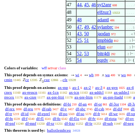
47
44
,
45
,
46
syl2anr
. . . . .
608
48
elfzuz3
. . . . .
13553
49
48
adantl
. . . . .
486
50
47
,
49
,
42
sylanbrc
594
. . . . 5
51
43
,
50
jaodan
972
. . . 4
52
25
,
51
impbida
812
. . 3
53
elun
4107
. . 3
54
52
,
53
bitr4di
⊢
292
. 2
55
54
eqrdv
⊢
(
2761
1
Colors of variables:
wff
setvar
class
This proof depends on syntax axioms:
wi
wb
wa
wo
→
↔
∧
∨
4
209
400
860
cmin
cz
cuz
cfz
ℤ
ℤ
...
11445
12595
12866
13539
≥
This proof depends on axioms:
ax-mp
ax-1
ax-2
ax-3
ax-gen
ax-4
5
6
7
8
1825
cnex
ax-resscn
ax-1cn
ax-icn
ax-addcl
ax-addrcl
11160
11161
11162
11163
11164
111
rrecex
ax-cnre
ax-pre-lttri
ax-pre-lttrn
ax-pre-ltadd
a
11176
11177
11178
11179
11180
This proof depends on definitions:
df-bi
df-an
df-or
df-3or
df-3
210
401
861
1104
df-rex
df-reu
df-rab
df-v
df-sbc
df-csb
df-dif
df
3090
3370
3417
3457
3745
3854
3908
df-tr
df-id
df-eprel
df-po
df-so
df-fr
df-we
df-x
5219
5556
5561
5569
5570
5614
5616
df-fn
df-f
df-f1
df-fo
df-f1o
df-fv
df-riota
df-ov
6539
6540
6541
6542
6543
6544
7367
df-pnf
df-mnf
df-xr
df-ltxr
df-le
df-sub
df-neg
11249
11250
11251
11252
11253
11447
This theorem is used by:
ballotlemfrceq
34928