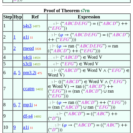
Proof of Theorem
s7rn
Step
Hyp
Ref
Expression
⊢
⟨“
𝐴
𝐵
𝐶
𝐷
𝐸
𝐹
𝐺
”⟩ = (⟨“
𝐴
𝐵
𝐶
𝐷
”⟩ ++
. . . 4
1
s4s3
14973
⟨“
𝐸
𝐹
𝐺
”⟩)
⊢
(
𝜑
→ ⟨“
𝐴
𝐵
𝐶
𝐷
𝐸
𝐹
𝐺
”⟩ = (⟨“
𝐴
𝐵
𝐶
𝐷
”⟩
. . 3
2
1
a1i
11
++ ⟨“
𝐸
𝐹
𝐺
”⟩))
⊢
(
𝜑
→ ran ⟨“
𝐴
𝐵
𝐶
𝐷
𝐸
𝐹
𝐺
”⟩ = ran
. 2
3
2
rneqd
5928
(⟨“
𝐴
𝐵
𝐶
𝐷
”⟩ ++ ⟨“
𝐸
𝐹
𝐺
”⟩))
4
s4cli
⊢
⟨“
𝐴
𝐵
𝐶
𝐷
”⟩ ∈ Word V
14924
. . . 4
5
s3cli
⊢
⟨“
𝐸
𝐹
𝐺
”⟩ ∈ Word V
14923
. . . 4
⊢
(⟨“
𝐴
𝐵
𝐶
𝐷
”⟩ ∈ Word V ∧ ⟨“
𝐸
𝐹
𝐺
”⟩ ∈
. . 3
6
4
,
5
pm3.2i
475
Word V)
⊢
((⟨“
𝐴
𝐵
𝐶
𝐷
”⟩ ∈ Word V ∧ ⟨“
𝐸
𝐹
𝐺
”⟩
. . 3
∈ Word V) → ran (⟨“
𝐴
𝐵
𝐶
𝐷
”⟩ ++
7
ccatrn
14632
⟨“
𝐸
𝐹
𝐺
”⟩) = (ran ⟨“
𝐴
𝐵
𝐶
𝐷
”⟩ ∪ ran
⟨“
𝐸
𝐹
𝐺
”⟩))
⊢
(
𝜑
→ ran (⟨“
𝐴
𝐵
𝐶
𝐷
”⟩ ++ ⟨“
𝐸
𝐹
𝐺
”⟩)
. 2
8
6
,
7
mp1i
14
= (ran ⟨“
𝐴
𝐵
𝐶
𝐷
”⟩ ∪ ran ⟨“
𝐸
𝐹
𝐺
”⟩))
⊢
⟨“
𝐴
𝐵
𝐶
𝐷
”⟩ = (⟨“
𝐴
𝐵
𝐶
”⟩ ++
. . . . . 6
9
df-s4
14892
⟨“
𝐷
”⟩)
⊢
(
𝜑
→ ⟨“
𝐴
𝐵
𝐶
𝐷
”⟩ = (⟨“
𝐴
𝐵
𝐶
”⟩ ++
. . . . 5
10
9
a1i
11
⟨“
𝐷
”⟩))