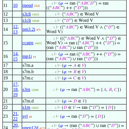
⊢
(
𝜑
→ ran ⟨“
𝐴
𝐵
𝐶
𝐷
”⟩ = ran
. . . 4
11
10
rneqd
5928
(⟨“
𝐴
𝐵
𝐶
”⟩ ++ ⟨“
𝐷
”⟩))
12
s3cli
⊢
⟨“
𝐴
𝐵
𝐶
”⟩ ∈ Word V
14923
. . . . . 6
13
s1cli
⊢
⟨“
𝐷
”⟩ ∈ Word V
14648
. . . . . 6
12
,
⊢
(⟨“
𝐴
𝐵
𝐶
”⟩ ∈ Word V ∧ ⟨“
𝐷
”⟩ ∈
. . . . 5
14
pm3.2i
475
13
Word V)
⊢
((⟨“
𝐴
𝐵
𝐶
”⟩ ∈ Word V ∧ ⟨“
𝐷
”⟩ ∈
. . . . 5
15
ccatrn
Word V) → ran (⟨“
𝐴
𝐵
𝐶
”⟩ ++ ⟨“
𝐷
”⟩) =
14632
(ran ⟨“
𝐴
𝐵
𝐶
”⟩ ∪ ran ⟨“
𝐷
”⟩))
14
,
⊢
(
𝜑
→ ran (⟨“
𝐴
𝐵
𝐶
”⟩ ++ ⟨“
𝐷
”⟩) =
. . . 4
16
mp1i
14
15
(ran ⟨“
𝐴
𝐵
𝐶
”⟩ ∪ ran ⟨“
𝐷
”⟩))
17
s7rn.a
⊢
(
𝜑
→
𝐴
∈
𝑉
)
. . . . . 6
18
s7rn.b
⊢
(
𝜑
→
𝐵
∈
𝑉
)
. . . . . 6
19
s7rn.c
⊢
(
𝜑
→
𝐶
∈
𝑉
)
. . . . . 6
17
,
20
18
,
s3rn
⊢
(
𝜑
→ ran ⟨“
𝐴
𝐵
𝐶
”⟩ = {
𝐴
,
𝐵
,
𝐶
})
15006
. . . . 5
19
21
s7rn.d
⊢
(
𝜑
→
𝐷
∈
𝑉
)
. . . . . 6
22
s1rn
⊢
(
𝐷
∈
𝑉
→ ran ⟨“
𝐷
”⟩ = {
𝐷
})
14642
. . . . . 6
21
,
23
syl
⊢
(
𝜑
→ ran ⟨“
𝐷
”⟩ = {
𝐷
})
18
. . . . 5
22
20
,
⊢
(
𝜑
→ (ran ⟨“
𝐴
𝐵
𝐶
”⟩ ∪ ran ⟨“
𝐷
”⟩) =
. . . 4
24
uneq12d
4123