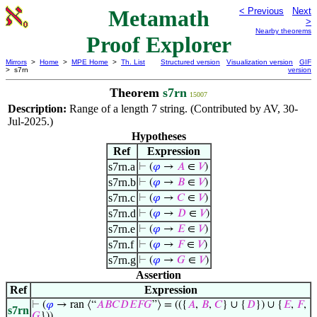
Metamath
< Previous
Next
>
Nearby theorems
Proof Explorer
Mirrors
>
Home
>
MPE Home
>
Th. List
Structured version
Visualization version
GIF
> s7rn
version
Theorem
s7rn
15007
Description:
Range of a length 7 string. (Contributed by AV, 30-
Jul-2025.)
Hypotheses
Ref
Expression
s7rn.a
⊢
(
𝜑
→
𝐴
∈
𝑉
)
s7rn.b
⊢
(
𝜑
→
𝐵
∈
𝑉
)
s7rn.c
⊢
(
𝜑
→
𝐶
∈
𝑉
)
s7rn.d
⊢
(
𝜑
→
𝐷
∈
𝑉
)
s7rn.e
⊢
(
𝜑
→
𝐸
∈
𝑉
)
s7rn.f
⊢
(
𝜑
→
𝐹
∈
𝑉
)
s7rn.g
⊢
(
𝜑
→
𝐺
∈
𝑉
)
Assertion
Ref
Expression
⊢
(
𝜑
→ ran ⟨“
𝐴
𝐵
𝐶
𝐷
𝐸
𝐹
𝐺
”⟩ = (({
𝐴
,
𝐵
,
𝐶
} ∪ {
𝐷
}) ∪ {
𝐸
,
𝐹
,
s7rn
𝐺
}))