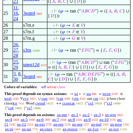
23
({
𝐴
,
𝐵
,
𝐶
} ∪ {
𝐷
}))
11
,
⊢
(
𝜑
→ ran ⟨“
𝐴
𝐵
𝐶
𝐷
”⟩ = ({
𝐴
,
𝐵
,
𝐶
} ∪
. . 3
25
16
,
3eqtrd
2802
{
𝐷
}))
24
26
s7rn.e
⊢
(
𝜑
→
𝐸
∈
𝑉
)
. . . 4
27
s7rn.f
⊢
(
𝜑
→
𝐹
∈
𝑉
)
. . . 4
28
s7rn.g
⊢
(
𝜑
→
𝐺
∈
𝑉
)
. . . 4
26
,
29
27
,
s3rn
⊢
(
𝜑
→ ran ⟨“
𝐸
𝐹
𝐺
”⟩ = {
𝐸
,
𝐹
,
𝐺
})
15006
. . 3
28
25
,
⊢
(
𝜑
→ (ran ⟨“
𝐴
𝐵
𝐶
𝐷
”⟩ ∪ ran ⟨“
𝐸
𝐹
𝐺
”⟩)
. 2
30
uneq12d
4123
29
= (({
𝐴
,
𝐵
,
𝐶
} ∪ {
𝐷
}) ∪ {
𝐸
,
𝐹
,
𝐺
}))
3
,
8
,
⊢
(
𝜑
→ ran ⟨“
𝐴
𝐵
𝐶
𝐷
𝐸
𝐹
𝐺
”⟩ = (({
𝐴
,
𝐵
,
1
31
3eqtrd
2802
30
𝐶
} ∪ {
𝐷
}) ∪ {
𝐸
,
𝐹
,
𝐺
}))
Colors of variables:
wff
setvar
class
This proof depends on syntax axioms:
wi
wa
wceq
→
∧
=
∈
4
400
1570
wcel
cvv
cun
csn
ctp
crn
(
class class
V
∪
{
{
ran
2143
3455
3903
4589
4593
5662
class
)
co
cword
cconcat
cs1
cs3
Word
++
⟨“
⟨“
7410
14555
14612
14638
14884
cs4
cs7
⟨“
⟨“
14885
14888
This proof depends on axioms:
ax-mp
ax-1
ax-2
ax-3
ax-gen
5
6
7
8
1825
ax-4
ax-5
ax-6
ax-7
ax-8
ax-9
ax-10
ax-
1839
1940
1997
2038
2145
2153
2176
11
ax-12
ax-ext
ax-rep
ax-sep
ax-nul
ax-pow
2192
2213
2735
5238
5257
5269
5336
ax-pr
ax-un
ax-cnex
ax-resscn
ax-1cn
ax-icn
5404
7732
11160
11161
11162
11163